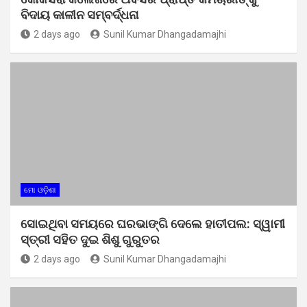
ବିଦାୟ କାଳୀନ ସମ୍ବର୍ଦ୍ଧନା
2 days ago
Sunil Kumar Dhangadamajhi
ମୋ ଓଡ଼ିଶା
ସୋଇଥିବା ସମୟରେ ଘରଭାଙ୍ଗି ଦେଲେ ହାତୀପଲ: ସ୍ୱାମୀ
ସ୍ତ୍ରୀ ସହିତ ଦୁଇ ଶିଶୁ ଗୁରୁତର
2 days ago
Sunil Kumar Dhangadamajhi