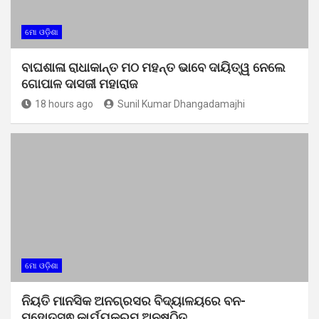
ମୋ ଓଡ଼ିଶା
ବାଘଶାଳା ରାଧାକାନ୍ତ ମଠ ମହନ୍ତ ଭାବେ ଦାୟିତ୍ୱ ନେଲେ
ଗୋପାଳ ଦାସଜୀ ମହାରାଜ
18 hours ago
Sunil Kumar Dhangadamajhi
ମୋ ଓଡ଼ିଶା
ନିୟତି ମାନସିକ ଅନଗ୍ରସର ବିଦ୍ୟାଳୟରେ ବନ-
ମହୋତ୍ସଵ କାର୍ଯ୍ୟକ୍ରମ ଅନୁଷ୍ଠିତ