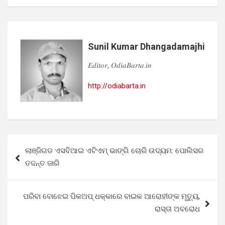
Sunil Kumar Dhangadamajhi
𝐸𝑑𝑖𝑡𝑜𝑟, 𝑂𝑑𝑖𝑎𝐵𝑎𝑟𝑡𝑎.𝑖𝑛
http://odiabarta.in
Post
ଲାଞ୍ଜିଗଡ ଏସବିଆଇ ଏଟିଏମ୍ ଭାଙ୍ଗି ଚୋରି ଉଦ୍ୟମ: ପୋଲିସର
navigation
ତଦନ୍ତ ଜାରି
ପରିବା ବୋଝେଇ ପିକଅପ୍ ଧକ୍କାରେ ବାଇକ ଆରୋହୀଙ୍କ ମୃତ୍ୟୁ,
ରାସ୍ତା ଅବରୋଧ