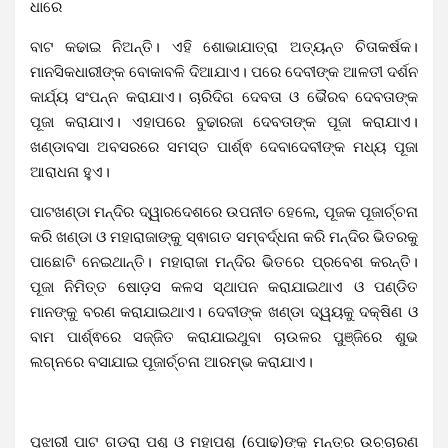
ଧାରେ
ବାଟ କଢାଇ ନିଅନ୍ତି। ଏହି ଶୋଭାଯାତ୍ରା ଅତ୍ୟନ୍ତ ଚିତାକର୍ଷକ।
ମାନସିକଧାରୀଙ୍କ ବୋକାବଳି ଦିଆଯାଏ। ପରେ ଦେବୀଙ୍କ ଆଳତୀ ଦର୍ଶନ
କାର୍ଯ୍ୟ ସଂପନ୍ନ କରାଯାଏ। ଚାରିଦିଗ ଦେବତା ଓ ଭୈରବ ଦେବତାଙ୍କ
ପୂଜା କରାଯାଏ। ଏହାପରେ ବୁଢାରଜା ଦେବତାଙ୍କ ପୂଜା କରାଯାଏ।
ଖଣ୍ଡାବସା ଅବସରରେ ସମସ୍ତ ପାର୍ଶ୍ଵ ଦେବାଦେବୀଙ୍କ ମଧ୍ୟ ପୂଜା
ଆରାଧନା ହୁଏ।
ପାଟଖଣ୍ଡା ମନ୍ଦିର ଦ୍ୱାରଦେଶରେ ଉପନୀତ ହେଲେ, ପୂଜକ ପୂଜାର୍ଚ୍ଚନା
କରି ଖଣ୍ଡା ଓ ମହାରାଜାଙ୍କୁ ସ୍ଵାଗତ ସମ୍ବର୍ଦ୍ଧନା କରି ମନ୍ଦିର ଭିତରକୁ
ପାଛୋଟି ନେଇଥାନ୍ତି। ମହାରାଜା ମନ୍ଦିର ଭିତରେ ପ୍ରବେଶ କରନ୍ତି।
ପୂଜା ନିମିତ୍ତ ଷୋଡ଼ସ କଳସ ସ୍ଥାପନ କରାଯାଇଥାଏ ଓ ପଣ୍ଡିତ
ମାନଙ୍କୁ ବରଣ କରାଯାଇଥାଏ। ଦେବୀଙ୍କ ଖଣ୍ଡା ଦ୍ୱୟକୁ ଦକ୍ଷିଣ ଓ
ବାମ ପାର୍ଶ୍ଵରେ ସଜ୍ଜିତ କରାଯାଇଥୁବା ଚାଉଳର ପୁଞ୍ଜିରେ ଶୁଭ
ଲଗ୍ନରେ ବସାଯାଇ ପୂଜାର୍ଚ୍ଚନା ଆରମ୍ଭ କରାଯାଏ।
ପୁଝାରୀ ପାଟ ଗଡ଼ରା ପଶୁ ଓ ମହାପଶୁ (ପୋଢ)ଙ୍କୁ ମନ୍ତ୍ର ଉଚ୍ଚାରଣ