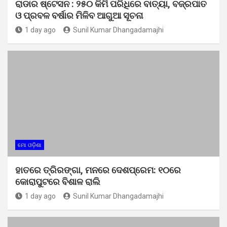
ରାଡାର ଷ୍ଟେସନ : ୨୫୦ କିମି ପରିଧିରେ ବାତ୍ୟା, ବଜ୍ରପାତ
ଓ ପ୍ରବଳ ବର୍ଷାର ମିଳିବ ଆଗୁଆ ସୂଚନା
1 day ago
Sunil Kumar Dhangadamajhi
ମୋ ଓଡ଼ିଶା
ହାତରେ ତ୍ରିରଙ୍ଗା, ମନରେ ଦେଶପ୍ରେମ: ୧୦ରେ
କୋରାପୁଟରେ ବିଶାଳ ରାଲି
1 day ago
Sunil Kumar Dhangadamajhi