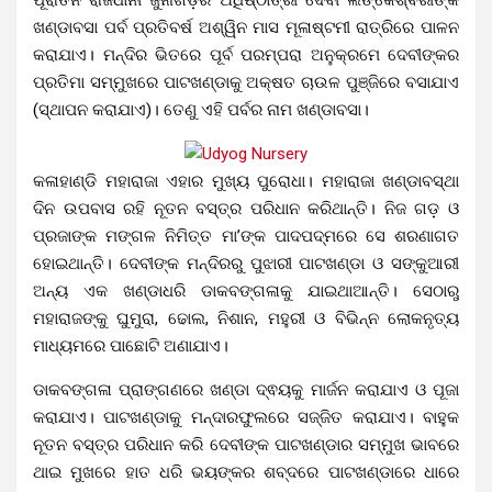
ଖଣ୍ଡାବସା ପର୍ବ ପ୍ରତିବର୍ଷ ଅଶ୍ୱିନ ମାସ ମୂଳାଷ୍ଟମୀ ରାତ୍ରିରେ ପାଳନ
କରାଯାଏ। ମନ୍ଦିର ଭିତରେ ପୂର୍ବ ପରମ୍ପରା ଅନୁକ୍ରମେ ଦେବୀଙ୍କର
ପ୍ରତିମା ସମ୍ମୁଖରେ ପାଟଖଣ୍ଡାକୁ ଅକ୍ଷତ ଚାଉଳ ପୁଞ୍ଜିରେ ବସାଯାଏ
(ସ୍ଥାପନ କରାଯାଏ)। ତେଣୁ ଏହି ପର୍ବର ନାମ ଖଣ୍ଡାବସା।
କଳାହାଣ୍ଡି ମହାରାଜା ଏହାର ମୁଖ୍ୟ ପୁରୋଧା। ମହାରାଜା ଖଣ୍ଡାବସ୍ଥା
ଦିନ ଉପବାସ ରହି ନୂତନ ବସ୍ତ୍ର ପରିଧାନ କରିଥାନ୍ତି। ନିଜ ଗଡ଼ ଓ
ପ୍ରଜାଙ୍କ ମଙ୍ଗଳ ନିମିତ୍ତ ମା’ଙ୍କ ପାଦପଦ୍ମରେ ସେ ଶରଣାଗତ
ହୋଇଥାନ୍ତି। ଦେବୀଙ୍କ ମନ୍ଦିରରୁ ପୁଝାରୀ ପାଟଖଣ୍ଡା ଓ ସଙ୍କୁଆରୀ
ଅନ୍ୟ ଏକ ଖଣ୍ଡାଧରି ଡାକବଙ୍ଗଳାକୁ ଯାଇଥାଆନ୍ତି। ସେଠାରୁ
ମହାରାଜଙ୍କୁ ଘୁମୁରା, ଢୋଲ, ନିଶାନ, ମହୁରୀ ଓ ବିଭିନ୍ନ ଲୋକନୃତ୍ୟ
ମାଧ୍ୟମରେ ପାଛୋଟି ଅଣାଯାଏ।
ଡାକବଙ୍ଗଳା ପ୍ରାଙ୍ଗଣରେ ଖଣ୍ଡା ଦ୍ଵୟକୁ ମାର୍ଜନ କରାଯାଏ ଓ ପୂଜା
କରାଯାଏ।
ପାଟଖଣ୍ଡାକୁ ମନ୍ଦାରଫୁଲରେ ସଜ୍ଜିତ କରାଯାଏ। ବାହୁକ
ନୂତନ ବସ୍ତ୍ର ପରିଧାନ କରି ଦେବୀଙ୍କ ପାଟଖଣ୍ଡାର ସମ୍ମୁଖ ଭାବରେ
ଥାଇ ମୁଖରେ ହାତ ଧରି ଭୟଙ୍କର ଶବ୍ଦରେ ପାଟଖଣ୍ଡାରେ ଧାରେ