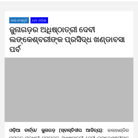
କଳା-ସଂସ୍କୃତି
ମୋ ଓଡ଼ିଶା
ଜୁନାଗଡ଼ର ଅଧିଷ୍ଠାତ୍ରୀ ଦେବୀ
ଲଙ୍କେଶ୍ବରୀଙ୍କ ପ୍ରସିଦ୍ଧ ଖଣ୍ଡାବସା
ପର୍ବ
ଓଡ଼ିଆ ବାର୍ତ୍ତା/ ଜୁନାଗଡ଼ (ସ୍ବାସ୍ତିଦୀପ ଆଦିତ୍ୟ):
କଳାହାଣ୍ଡିର
ପୂରାତନ ରାଜଧାନୀ ଜୁନାଗଡ଼ର ଅଧିଷ୍ଠାତ୍ରୀ ଦେବୀ ଲଙ୍କେଶ୍ଵରୀଙ୍କ