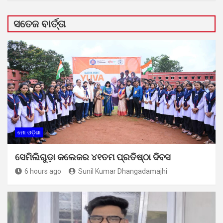
ସତେଜ ବାର୍ତ୍ତା
ମୋ ଓଡ଼ିଶା
ସେମିଲିଗୁଡ଼ା କଲେଜର ୪୧ତମ ପ୍ରତିଷ୍ଠା ଦିବସ
6 hours ago
Sunil Kumar Dhangadamajhi