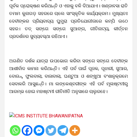
ପୂର୍ବକ ପ୍ରୋକ୍ଷଣ କରିଥାନ୍ତି ଓ ଏହାକୁ ବଳି ଦିଆଯାଏ। ଖଣ୍ଡାବସା ରାତି
ତମାମ କୁନାଗଡ଼ ସହରରେ ଚାଲେ ସାଂସ୍କୃତିକ କାର୍ଯ୍ୟକ୍ରମ। ମୁଖ୍ୟତଃ
ଦେବୀଙ୍କର ପ୍ରିୟବାଦ୍ୟ ଘୁମୁରା ପ୍ରତିଯୋଗୀତାରେ କମ୍ପି ଉଠେ
ସହର। ତତ୍ ସଙ୍ଗେ ସଙ୍ଗେ ସୁଆଙ୍ଗ, ଗୀତିନାଟ୍ୟ, କୀର୍ତ୍ତନ
ପ୍ରଦର୍ଶନର ସୁବ୍ୟବସ୍ଥା ରହିଥାଏ।
ଅଗଣିତ ଦର୍ଶକ ଯାତ୍ରା ଉପଭୋଗ କରିବା ସଙ୍ଗେ ସଙ୍ଗେ ଦେବୀଙ୍କ
ଆଶୀର୍ବାଦ କାମନା କରିଥାନ୍ତି। ଏହି ପର୍ବ ପାଇଁ ପୂଜକ, ପୂଝାରୀ, ସୁଆର,
ବୋଉନ୍, ଫୁଲବାଲା, ବାଜାବାଲା, ଘଣ୍ଟୁଆ ଓ ଶଙ୍ଖୁଆ ବଂଶାନୁକ୍ରମେ
ସେବାକରି ଆସୁଛନ୍ତି। ମା ଲଙ୍କେଶ୍ବରୀଙ୍କ ଏହି ପର୍ବ ମୂଳାଷ୍ଟମୀରୁ
ଆରମ୍ଭ ହୋଇ ମହାଷ୍ଟମୀ ରୀତିନୀତି ଅନୁସାରେ ଚାଲୁରହେ।