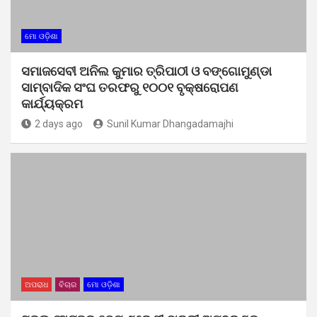
ମୋ ଓଡ଼ିଶା
ସମାଜସେବୀ ଅନିଲ କୁମାର ତ୍ରିପାଠୀ ଓ ବଙ୍ଗୋମୁଣ୍ଡା
ସାମ୍ବାଦିକ ସଂଘ ତରଫରୁ ୧୦୦୧ ବୃକ୍ଷରୋପଣ
କାର୍ଯ୍ୟକ୍ରମ
2 days ago
Sunil Kumar Dhangadamajhi
ଅପରାଧ
ବିଚାର
ମୋ ଓଡ଼ିଶା