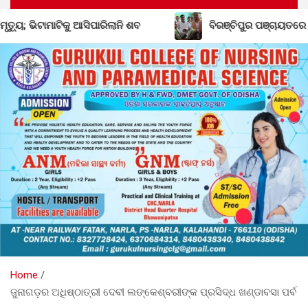
 ଆସିପାରିଲାନି ଶବ
ବିରଞ୍ଚିପୁର ପଞ୍ଚାୟତରେ ବିଜେଡିର ଶକ୍ତି ବୃଦ
Home
ଜୁନାଗଡ଼ର ଅଧିଷ୍ଠାତ୍ରୀ ଦେବୀ ଲଙ୍କେଶ୍ବରୀଙ୍କ ପ୍ରସିଦ୍ଧ ଖଣ୍ଡାବସା ପର୍ବ