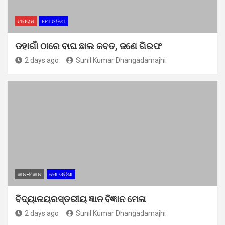
ଅପରାଧ
ମୋ ଓଡ଼ିଶା
ଡହାଗାଁ ଠାରେ ବାଘ ଛାଲ ଜବତ, ଜଣେ ଗିରଫ
2 days ago
Sunil Kumar Dhangadamajhi
ଜ୍ଞାନ-ବିଜ୍ଞାନ
ମୋ ଓଡ଼ିଶା
ବିଦ୍ୟାଳୟରସ୍ତରୀୟ ଜ୍ଞାନ ବିଜ୍ଞାନ ମେଳା
2 days ago
Sunil Kumar Dhangadamajhi