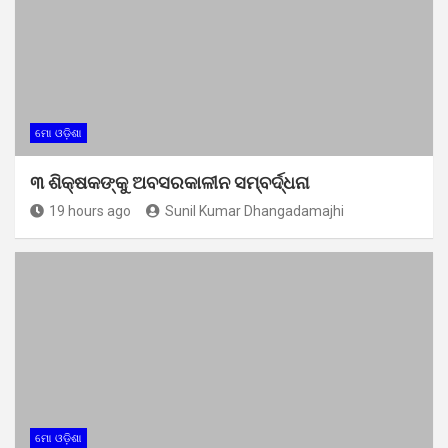
ମୋ ଓଡ଼ିଶା
୩ ଶିକ୍ଷକଙ୍କୁ ଅବସରକାଳୀନ ସମ୍ବର୍ଦ୍ଧନା
19 hours ago
Sunil Kumar Dhangadamajhi
ମୋ ଓଡ଼ିଶା