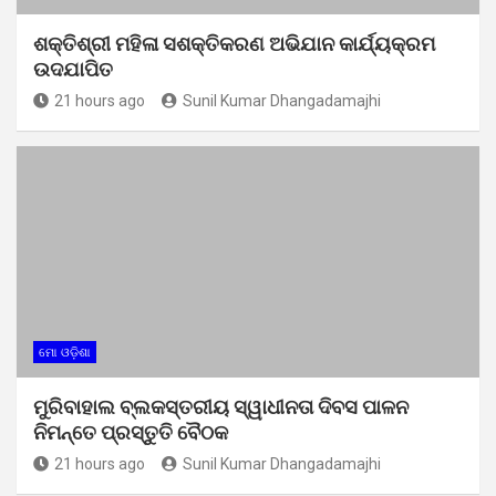
ଶକ୍ତିଶ୍ରୀ ମହିଳା ସଶକ୍ତିକରଣ ଅଭିଯାନ କାର୍ଯ୍ୟକ୍ରମ
ଉଦଯାପିତ
21 hours ago
Sunil Kumar Dhangadamajhi
ମୋ ଓଡ଼ିଶା
ମୁରିବାହାଲ ବ୍ଲକସ୍ତରୀୟ ସ୍ୱାଧୀନତା ଦିବସ ପାଳନ
ନିମନ୍ତେ ପ୍ରସ୍ତୁତି ବୈଠକ
21 hours ago
Sunil Kumar Dhangadamajhi