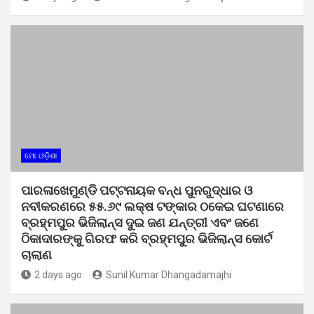
ମୋ ଓଡ଼ିଶା
ପାରଳାଖେମୁଣ୍ଡି ପଟ୍ଟନାୟକ ବନ୍ଧ ପୁନରୁଦ୍ଧାର ଓ
ନବୀକରଣରେ ୫୫.୬୯ ଲକ୍ଷ ଟଙ୍କାର ଠକେଇ ଘଟଣାରେ
ବ୍ରହ୍ମପୁର ଭିଜିଲାନ୍ସ ଦୁଇ ଜଣ ଯନ୍ତ୍ରୀ ଏବଂ ଜଣେ
ଠିକାଦାରଙ୍କୁ ଗିରଫ କରି ବ୍ରହ୍ମପୁର ଭିଜିଲାନ୍ସ କୋର୍ଟ
ଚାଲାଣ
2 days ago
Sunil Kumar Dhangadamajhi