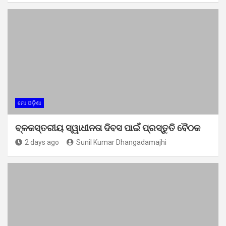
ମୋ ଓଡ଼ିଶା
ବ୍ଳକସ୍ତରୀୟ ସ୍ୱାଧୀନତା ଦିବସ ପାଇଁ ପ୍ରସ୍ତୁତି ବୈଠକ
2 days ago
Sunil Kumar Dhangadamajhi