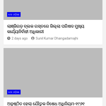
ମୋ ଓଡ଼ିଶା
ଲାଞ୍ଜିଗଡ଼ ବ୍ଲକ ଗସ୍ତରେ ଜିଲ୍ଲା ପରିଷଦ ମୁଖ୍ୟ
କାର୍ଯ୍ୟନିର୍ବାହୀ ଅଧିକାରୀ
2 days ago
Sunil Kumar Dhangadamajhi
ମୋ ଓଡ଼ିଶା
ଅନୁଷ୍ଠିତ ହେଲା ଯୌତୁକ ନିଷେଧ ଅଧିନିୟମ-୧୯୬୧