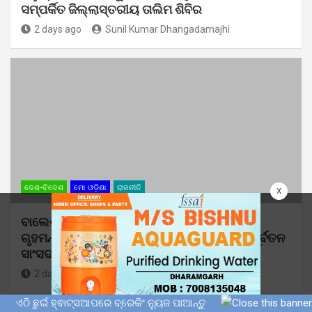
ସମ୍ପର୍କିତ ଜିଲ୍ଲାସ୍ତରୀୟ ତାଲିମ ଶିବିର
2 days ago
Sunil Kumar Dhangadamajhi
ଦେଶ-ବିଦେଶ
ମୋ ଓଡ଼ିଶା
ରାଜନୀତି
x
ବାଲେଶ୍ୱରର ବିକାଶ ପ୍ରସଙ୍ଗ ନେଇ କେନ୍ଦ୍ର
ଗୃହମନ୍ତ୍ରୀ ଅମିତ ଶାହଙ୍କ ସହ ଆଲୋଚନା କଲେ ପୂର୍ବତନ
ସାଂସଦ ରବୀନ୍ଦ୍ର ଜେନା
2 days ago
Sunil Kumar Dhangadamajhi
ଏଠି ଛୁଇଁ ହ୍ଵାଟ୍ସଆପରେ ବ୍ରେକିଂ ନ୍ୟୁଜ ପାଆନ୍ତୁ