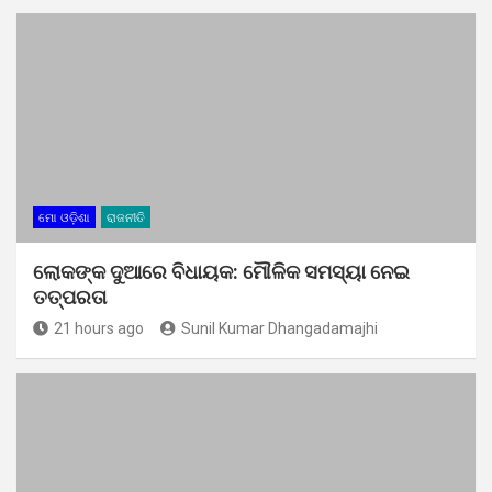
ମୋ ଓଡ଼ିଶା
ରାଜନୀତି
ଲୋକଙ୍କ ଦୁଆରେ ବିଧାୟକ: ମୌଳିକ ସମସ୍ୟା ନେଇ
ତତ୍ପରତା
21 hours ago
Sunil Kumar Dhangadamajhi