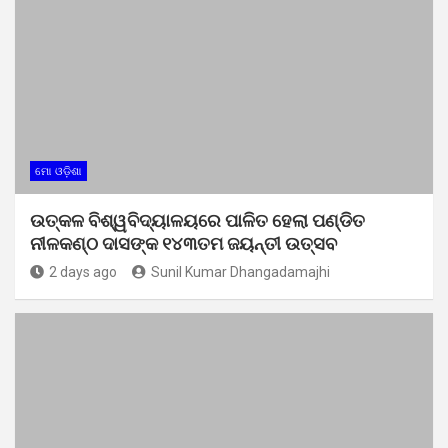
ମୋ ଓଡ଼ିଶା
ଉତ୍କଳ ବିଶ୍ୱବିଦ୍ୟାଳୟରେ ପାଳିତ ହେଲା ପଣ୍ଡିତ
ନୀଳକଣ୍ଠ ଦାସଙ୍କ ୧୪୩ତମ ଜୟନ୍ତୀ ଉତ୍ସବ
2 days ago
Sunil Kumar Dhangadamajhi