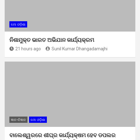
ମୋ ଓଡ଼ିଶା
ନିଶାମୁକ୍ତ ଭାରତ ଅଭିଯାନ କାର୍ଯ୍ୟକ୍ରମ
21 hours ago
Sunil Kumar Dhangadamajhi
ଜ୍ଞାନ-ବିଜ୍ଞାନ
ମୋ ଓଡ଼ିଶା
ବାଲେଶ୍ୱରରେ ଶୀଘ୍ର କାର୍ଯ୍ୟକ୍ଷମ ହେବ ଡପଲର