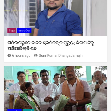
ବିଚାର
ମୋ ଓଡ଼ିଶା
ତାମିଲନାଡୁରେ ଦାଦନ ଶ୍ରମିକଙ୍କ ମୃତ୍ୟୁ; ଭିଟାମାଟିକୁ
ଆସିପାରିଲାନି ଶବ
6 hours ago
Sunil Kumar Dhangadamajhi