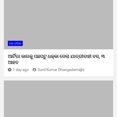
ମୋ ଓଡ଼ିଶା
ଆର୍ଟିଗା କାରକୁ ପଛପଟୁ ଧକ୍କା ଦେଲା ଯାତ୍ରୀବାହୀ ବସ, ୩
ଆହତ
1 day ago
Sunil Kumar Dhangadamajhi