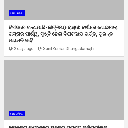
ମୋ ଓଡ଼ିଶା
ବିପଦରେ ବନ୍ଧପାରି-ଲାଞ୍ଜିଗଡ଼ ରାସ୍ତା: ବର୍ଷାରେ ଧୋଇଗଲା
ରାସ୍ତାର ପାର୍ଶ୍ୱ, ସୃଷ୍ଟି ହେଲା ବିରାଟକାୟ ଗର୍ତ୍ତ, ତୁରନ୍ତ
ମରାମତି ଦାବି
2 days ago
Sunil Kumar Dhangadamajhi
ମୋ ଓଡ଼ିଶା
କୋକସରା କଲେଜରେ ଅବସର ପ୍ରାପ୍ତ କର୍ମଚାରୀଙ୍କୁ