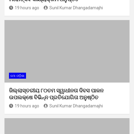
19 hours ago
Sunil Kumar Dhangadamajhi
ମୋ ଓଡ଼ିଶା
ଜିଲ୍ଲାସ୍ତରୀୟ ୮୦ତମ ସ୍ୱାଧୀନତା ଦିବସ ପାଳନ
ଉପଲକ୍ଷେ ବିଭିନ୍ନ ପ୍ରତିଯୋଗିତା ଅନୁଷ୍ଠିତ
19 hours ago
Sunil Kumar Dhangadamajhi