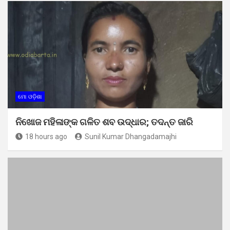
ମୋ ଓଡ଼ିଶା
ନିଖୋଜ ମହିଳାଙ୍କ ଗଳିତ ଶବ ଉଦ୍ଧାର; ତଦନ୍ତ ଜାରି
18 hours ago
Sunil Kumar Dhangadamajhi