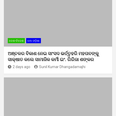
ଦେଶ-ବିଦେଶ
ମୋ ଓଡ଼ିଶା
ଅଞ୍ଚଳର ବିକାଶ ନେଇ ସାଂସଦ ଭର୍ତ୍ତୃହରି ମହତାବଙ୍କୁ
ସାକ୍ଷାତ କଲେ ସାମାଜିକ କର୍ମୀ ଇଂ. ଗିରିଜା ଶଙ୍କର
2 days ago
Sunil Kumar Dhangadamajhi