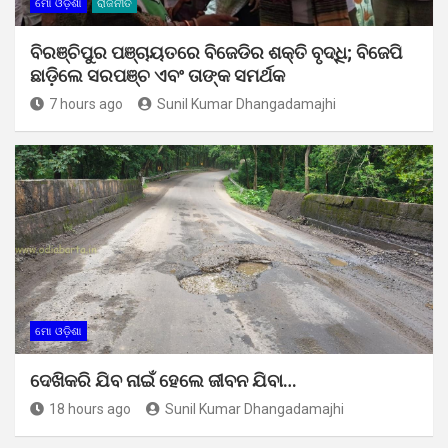
ମୋ ଓଡ଼ିଶା
ରାଜନୀତି
ବିରଞ୍ଚିପୁର ପଞ୍ଚାୟତରେ ବିଜେଡିର ଶକ୍ତି ବୃଦ୍ଧି; ବିଜେପି
ଛାଡ଼ିଲେ ସରପଞ୍ଚ ଏବଂ ତାଙ୍କ ସମର୍ଥକ
7 hours ago
Sunil Kumar Dhangadamajhi
ମୋ ଓଡ଼ିଶା
ଦେଖିକରି ଯିବ ନାଇଁ ହେଲେ ଜୀବନ ଯିବା…
18 hours ago
Sunil Kumar Dhangadamajhi