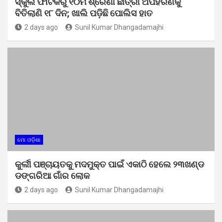
ସ୍କୁଲ ଫାଟକରୁ ୧୦ମ ଶ୍ରେଣୀ ଛାତ୍ରୀ ଅପହରଣକୁ
ବିତିଲାଣି ୧୮ ଦିନ; ଖାଲି ପଡ଼ିଛି ପୋଲିସ ହାତ
2 days ago
Sunil Kumar Dhangadamajhi
ମୋ ଓଡ଼ିଶା
କୁର୍ଲୀ ପଞ୍ଚାୟତକୁ ମଦମୁକ୍ତ ପାଇଁ ଏକାଠି ହେଲେ ୨୩ଖଣ୍ଡ
ଡଙ୍ଗରିଆ ଗାଁର ଲୋକ
2 days ago
Sunil Kumar Dhangadamajhi