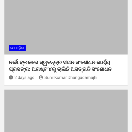
ମୋ ଓଡ଼ିଶା
ନର୍ଲା ବ୍ଲକରେ ସ୍ୱତନ୍ତ୍ର ସଘନ ସଂଶୋଧନ କାର୍ଯ୍ୟ
ପ୍ରସଙ୍ଗ: ଅଗଷ୍ଟ ୪ରୁ ଚାଲିଛି ଅସଙ୍ଗତି ସଂଶୋଧନ
2 days ago
Sunil Kumar Dhangadamajhi