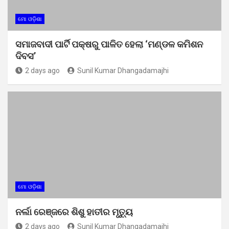
ମୋ ଓଡ଼ିଶା
ସମାଜବାଦୀ ପାର୍ଟି ପକ୍ଷରୁ ପାଳିତ ହେଲା ‘ମଣ୍ଡଳ କମିଶନ
ଦିବସ’
2 days ago
Sunil Kumar Dhangadamajhi
ମୋ ଓଡ଼ିଶା
ନର୍ଲା ରେଞ୍ଜରେ ଶିଶୁ ହାତୀର ମୃତ୍ୟୁ
2 days ago
Sunil Kumar Dhangadamajhi