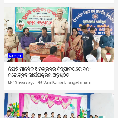
ମୋ ଓଡ଼ିଶା
ନିୟତି ମାନସିକ ଅନଗ୍ରସର ବିଦ୍ୟାଳୟରେ ବନ-
ମହୋତ୍ସଵ କାର୍ଯ୍ୟକ୍ରମ ଅନୁଷ୍ଠିତ
13 hours ago
Sunil Kumar Dhangadamajhi