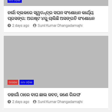
ମୋ ଓଡ଼ିଶା
ନର୍ଲା ବ୍ଲକରେ ସ୍ୱତନ୍ତ୍ର ସଘନ ସଂଶୋଧନ କାର୍ଯ୍ୟ
ପ୍ରସଙ୍ଗ: ଅଗଷ୍ଟ ୪ରୁ ଚାଲିଛି ଅସଙ୍ଗତି ସଂଶୋଧନ
2 days ago
Sunil Kumar Dhangadamajhi
ଅପରାଧ
ମୋ ଓଡ଼ିଶା
ଡହାଗାଁ ଠାରେ ବାଘ ଛାଲ ଜବତ, ଜଣେ ଗିରଫ
2 days ago
Sunil Kumar Dhangadamajhi