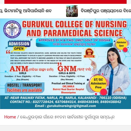
 ଶବ
ବିରଞ୍ଚିପୁର ପଞ୍ଚାୟତରେ ବିଜେଡିର ଶକ୍ତି ବୃଦ୍ଧି; ବିଜେପି
Home
କେନ୍ଦୁଉଡ଼ାର ଗାଁରେ ୫୧ତମ ସାର୍ବଜନୀନ ଦୁର୍ଗାପୂଜା ସମ୍ପନ୍ନ