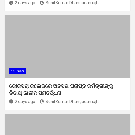
2 days ago
Sunil Kumar Dhangadamajhi
ମୋ ଓଡ଼ିଶା
କୋକସରା କଲେଜରେ ଅବସର ପ୍ରାପ୍ତ କର୍ମଚାରୀଙ୍କୁ
ବିଦାୟ କାଳୀନ ସମ୍ବର୍ଦ୍ଧନା
2 days ago
Sunil Kumar Dhangadamajhi