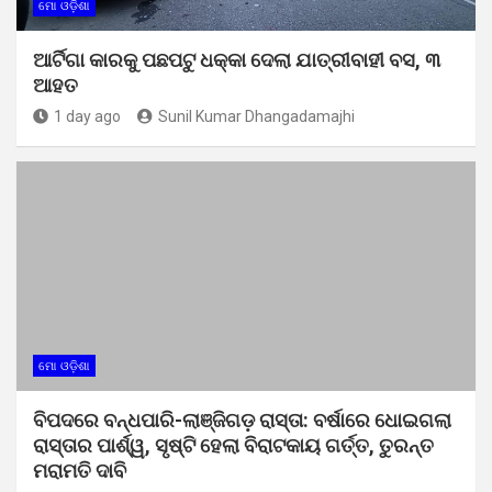
ମୋ ଓଡ଼ିଶା
ଆର୍ଟିଗା କାରକୁ ପଛପଟୁ ଧକ୍କା ଦେଲା ଯାତ୍ରୀବାହୀ ବସ, ୩
ଆହତ
1 day ago
Sunil Kumar Dhangadamajhi
ମୋ ଓଡ଼ିଶା
ବିପଦରେ ବନ୍ଧପାରି-ଲାଞ୍ଜିଗଡ଼ ରାସ୍ତା: ବର୍ଷାରେ ଧୋଇଗଲା
ରାସ୍ତାର ପାର୍ଶ୍ୱ, ସୃଷ୍ଟି ହେଲା ବିରାଟକାୟ ଗର୍ତ୍ତ, ତୁରନ୍ତ
ମରାମତି ଦାବି