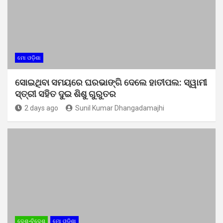
ମୋ ଓଡ଼ିଶା
ସୋଇଥିବା ସମୟରେ ଘରଭାଙ୍ଗି ଦେଲେ ହାତୀପଲ: ସ୍ୱାମୀ
ସ୍ତ୍ରୀ ସହିତ ଦୁଇ ଶିଶୁ ଗୁରୁତର
2 days ago
Sunil Kumar Dhangadamajhi
ଦେଶ-ବିଦେଶ
ମୋ ଓଡ଼ିଶା