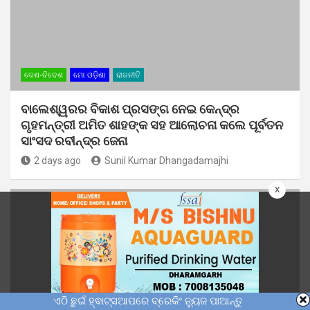
ଦେଶ-ବିଦେଶ
ମୋ ଓଡ଼ିଶା
ରାଜନୀତି
ବାଲେଶ୍ୱରର ବିକାଶ ପ୍ରସଙ୍ଗ ନେଇ କେନ୍ଦ୍ର
ଗୃହମନ୍ତ୍ରୀ ଅମିତ ଶାହଙ୍କ ସହ ଆଲୋଚନା କଲେ ପୂର୍ବତନ
ସାଂସଦ ରବୀନ୍ଦ୍ର ଜେନା
2 days ago
Sunil Kumar Dhangadamajhi
x
ଏଠି ଛୁଇଁ ହ୍ଵାଟ୍ସଆପରେ ବ୍ରେକିଂ ନ୍ୟୁଜ ପାଆନ୍ତୁ