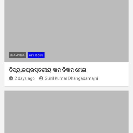
ଜ୍ଞାନ-ବିଜ୍ଞାନ
ମୋ ଓଡ଼ିଶା
ବିଦ୍ୟାଳୟରସ୍ତରୀୟ ଜ୍ଞାନ ବିଜ୍ଞାନ ମେଳା
2 days ago
Sunil Kumar Dhangadamajhi