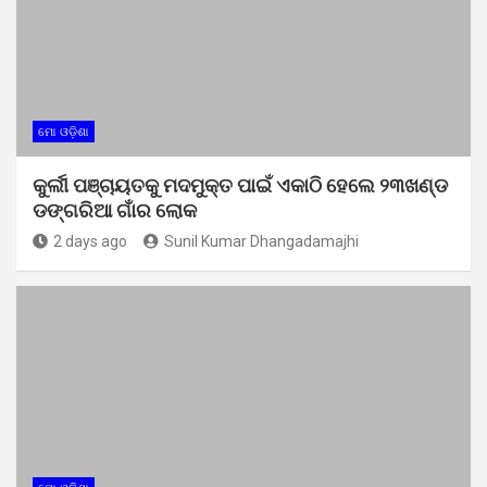
ମୋ ଓଡ଼ିଶା
କୁର୍ଲୀ ପଞ୍ଚାୟତକୁ ମଦମୁକ୍ତ ପାଇଁ ଏକାଠି ହେଲେ ୨୩ଖଣ୍ଡ
ଡଙ୍ଗରିଆ ଗାଁର ଲୋକ
2 days ago
Sunil Kumar Dhangadamajhi