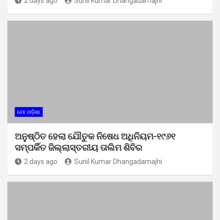
2 days ago
Sunil Kumar Dhangadamajhi
ମୋ ଓଡ଼ିଶା
ଅନୁଷ୍ଠିତ ହେଲା ଯୌତୁକ ନିଷେଧ ଅଧିନିୟମ-୧୯୬୧
ସମ୍ପର୍କିତ ଜିଲ୍ଲାସ୍ତରୀୟ ତାଲିମ ଶିବିର
2 days ago
Sunil Kumar Dhangadamajhi