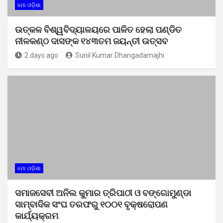
ମୋ ଓଡ଼ିଶା
ଉତ୍କଳ ବିଶ୍ୱବିଦ୍ୟାଳୟରେ ପାଳିତ ହେଲା ପଣ୍ଡିତ
ନୀଳକଣ୍ଠ ଦାସଙ୍କ ୧୪୩ତମ ଜୟନ୍ତୀ ଉତ୍ସବ
2 days ago
Sunil Kumar Dhangadamajhi
ମୋ ଓଡ଼ିଶା
ସମାଜସେବୀ ଅନିଲ କୁମାର ତ୍ରିପାଠୀ ଓ ବଙ୍ଗୋମୁଣ୍ଡା
ସାମ୍ବାଦିକ ସଂଘ ତରଫରୁ ୧୦୦୧ ବୃକ୍ଷରୋପଣ
କାର୍ଯ୍ୟକ୍ରମ