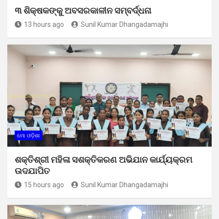
୩ ଶିକ୍ଷକଙ୍କୁ ଅବସରକାଳୀନ ସମ୍ବର୍ଦ୍ଧନା
13 hours ago
Sunil Kumar Dhangadamajhi
ମୋ ଓଡ଼ିଶା
ଶକ୍ତିଶ୍ରୀ ମହିଳା ସଶକ୍ତିକରଣ ଅଭିଯାନ କାର୍ଯ୍ୟକ୍ରମ
ଉଦଯାପିତ
15 hours ago
Sunil Kumar Dhangadamajhi