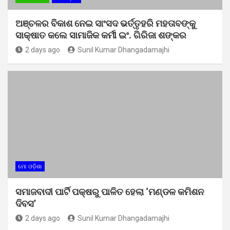
ଅଞ୍ଚଳର ବିକାଶ ନେଇ ସାଂସଦ ଭର୍ତ୍ତୃହରି ମହତାବଙ୍କୁ
ସାକ୍ଷାତ କଲେ ସାମାଜିକ କର୍ମୀ ଇଂ. ଗିରିଜା ଶଙ୍କର
2 days ago
Sunil Kumar Dhangadamajhi
ମୋ ଓଡ଼ିଶା
ସମାଜବାଦୀ ପାର୍ଟି ପକ୍ଷରୁ ପାଳିତ ହେଲା ‘ମଣ୍ଡଳ କମିଶନ
ଦିବସ’
2 days ago
Sunil Kumar Dhangadamajhi