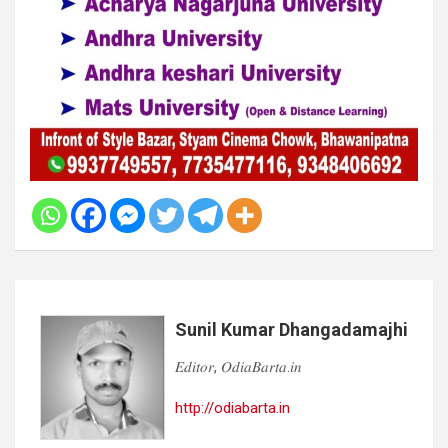
Sunil Kumar Dhangadamajhi
𝐸𝑑𝑖𝑡𝑜𝑟, 𝑂𝑑𝑖𝑎𝐵𝑎𝑟𝑡𝑎.𝑖𝑛
http://odiabarta.in