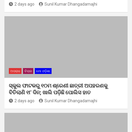
2 days ago
Sunil Kumar Dhangadamajhi
ଅପରାଧ
ବିଚାର
ମୋ ଓଡ଼ିଶା
ସ୍କୁଲ ଫାଟକରୁ ୧୦ମ ଶ୍ରେଣୀ ଛାତ୍ରୀ ଅପହରଣକୁ
ବିତିଲାଣି ୧୮ ଦିନ; ଖାଲି ପଡ଼ିଛି ପୋଲିସ ହାତ
2 days ago
Sunil Kumar Dhangadamajhi