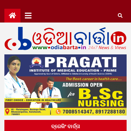
Skip
to
content
OdiaBarta.in
24x7News&Views
ବ୍ରେକିଂ ବାର୍ତ୍ତା