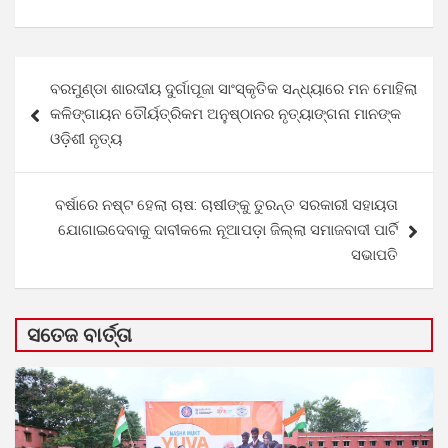
Post
ବରମୁଣ୍ଡା ଶାରଦୀୟ ଦୁର୍ଗାପୂଜା ସାଂସ୍କୃତିକ ସନ୍ଧ୍ୟାରେ ମନ ମୋହିଲା
navigation
କଳିଙ୍ଗାୟନ ତୌର୍ୟତ୍ରିକମ ଅନୁଷ୍ଠାନର ନୃତ୍ୟାଙ୍ଗନା ମାନଙ୍କ
ଓଡ଼ିଶୀ ନୃତ୍ୟ
ବର୍ଷାରେ ନଷ୍ଟ ହେଲା ଚାଷ: ଚାଷୀଙ୍କୁ ତୁରନ୍ତ ସରକାରୀ ସହାୟତା
ଯୋଗାଇଦେବାକୁ ଦାବୀକଲେ ନୂଆପଡ଼ା ଜିଲ୍ଲା ସମାଜବାଦୀ ପାର୍ଟି
ସଭାପତି
ସତେଜ ବାର୍ତ୍ତା