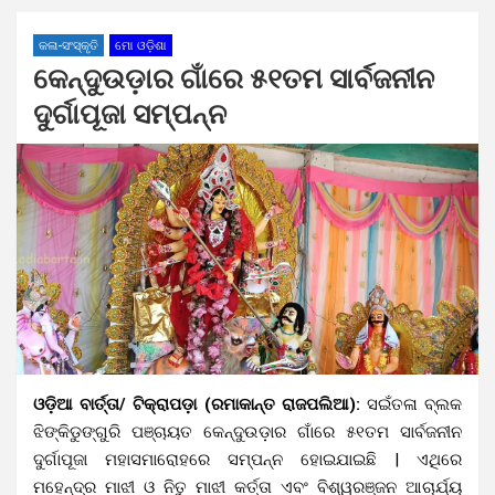
କଳା-ସଂସ୍କୃତି
ମୋ ଓଡ଼ିଶା
କେନ୍ଦୁଉଡ଼ାର ଗାଁରେ ୫୧ତମ ସାର୍ବଜନୀନ
ଦୁର୍ଗାପୂଜା ସମ୍ପନ୍ନ
ଓଡ଼ିଆ ବାର୍ତ୍ତା/ ଟିକ୍ରାପଡ଼ା (ରମାକାନ୍ତ ରାଜପଲିଆ):
ସଇଁତଳା ବ୍ଲକ
ଝିଙ୍କିଡୁଙ୍ଗୁରି ପଞ୍ଚାୟତ କେନ୍ଦୁଉଡ଼ାର ଗାଁରେ ୫୧ତମ ସାର୍ବଜନୀନ
ଦୁର୍ଗାପୂଜା ମହାସମାରୋହରେ ସମ୍ପନ୍ନ ହୋଇଯାଇଛି | ଏଥିରେ
ମହେନ୍ଦ୍ର ମାଝୀ ଓ ନିତୁ ମାଝୀ କର୍ତ୍ତା ଏବଂ ବିଶ୍ୱରଞ୍ଜନ ଆଚାର୍ଯ୍ୟ