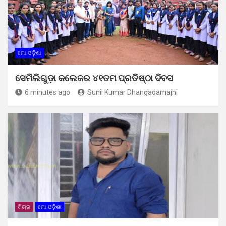
ମୋ ଓଡ଼ିଶା
ସେମିଲିଗୁଡ଼ା କଲେଜର ୪୧ତମ ପ୍ରତିଷ୍ଠା ଦିବସ
6 minutes ago
Sunil Kumar Dhangadamajhi
ବିଚାର
ମୋ ଓଡ଼ିଶା