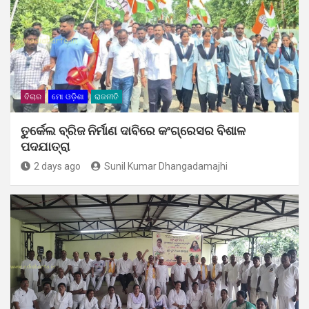
ବିଚାର
ମୋ ଓଡ଼ିଶା
ରାଜନୀତି
ତୁର୍କେଲ ବ୍ରିଜ ନିର୍ମାଣ ଦାବିରେ କଂଗ୍ରେସର ବିଶାଳ
ପଦଯାତ୍ରା
2 days ago
Sunil Kumar Dhangadamajhi