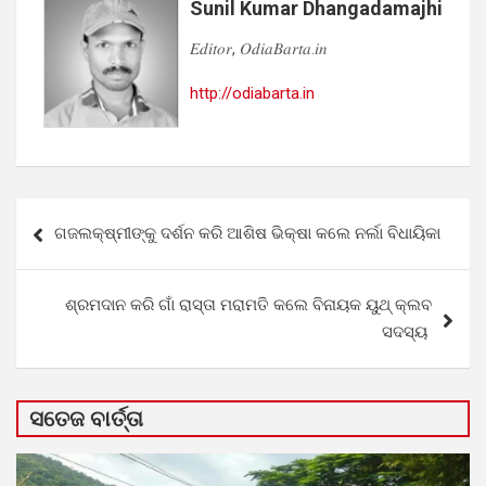
Sunil Kumar Dhangadamajhi
𝐸𝑑𝑖𝑡𝑜𝑟, 𝑂𝑑𝑖𝑎𝐵𝑎𝑟𝑡𝑎.𝑖𝑛
http://odiabarta.in
Post
ଗଜଲକ୍ଷ୍ମୀଙ୍କୁ ଦର୍ଶନ କରି ଆଶିଷ ଭିକ୍ଷା କଲେ ନର୍ଲା ବିଧାୟିକା
navigation
ଶ୍ରମଦାନ କରି ଗାଁ ରାସ୍ତା ମରାମତି କଲେ ବିନାୟକ ୟୁଥ୍ କ୍ଲବ
ସଦସ୍ୟ
ସତେଜ ବାର୍ତ୍ତା