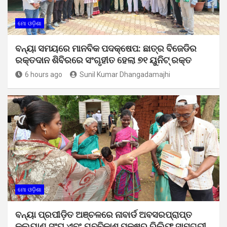
ମୋ ଓଡ଼ିଶା
ବନ୍ୟା ସମୟରେ ମାନବିକ ପଦକ୍ଷେପ: ଛାତ୍ର ବିଜେଡିର
ରକ୍ତଦାନ ଶିବିରରେ ସଂଗୃହୀତ ହେଲା ୭୧ ୟୁନିଟ୍ ରକ୍ତ
6 hours ago
Sunil Kumar Dhangadamajhi
ମୋ ଓଡ଼ିଶା
ବନ୍ୟା ପ୍ରପୀଡ଼ିତ ଅଞ୍ଚଳରେ ନାବାର୍ଡ ଅବସରପ୍ରାପ୍ତ
କଲ୍ୟାଣ ସଂଘ ଏବଂ ଯୁବବିକାଶ ପକ୍ଷରୁ ରିଲିଫ୍ ସାମଗ୍ରୀ