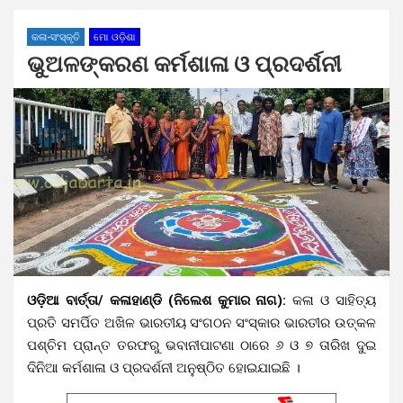
କଳା-ସଂସ୍କୃତି
ମୋ ଓଡ଼ିଶା
ଭୁଅଳଙ୍କରଣ କର୍ମଶାଳା ଓ ପ୍ରଦର୍ଶନୀ
ଓଡ଼ିଆ ବାର୍ତ୍ତା/ କଳାହାଣ୍ଡି (ନିଲେଶ କୁମାର ନାଗ):
କଳା ଓ ସାହିତ୍ୟ
ପ୍ରତି ସମର୍ପିତ ଅଖିଳ ଭାରତୀୟ ସଂଗଠନ ସଂସ୍କାର ଭାରତୀର ଉତ୍କଳ
ପଶ୍ଚିମ ପ୍ରାନ୍ତ ତରଫରୁ ଭବାନୀପାଟଣା ଠାରେ ୬ ଓ ୭ ତାରିଖ ଦୁଇ
ଦିନିଆ କର୍ମଶାଳା ଓ ପ୍ରଦର୍ଶନୀ ଅନୁଷ୍ଠିତ ହୋଇଯାଇଛି ।