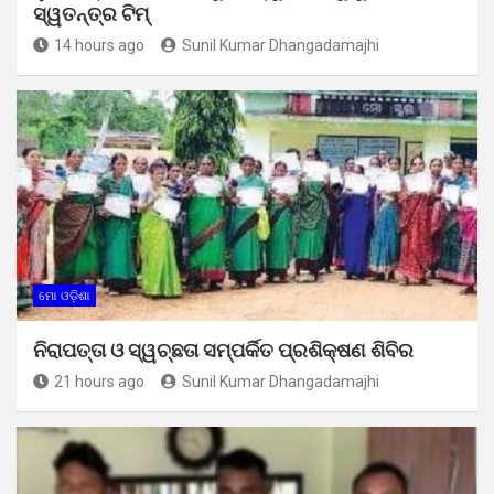
ସ୍ୱତନ୍ତ୍ର ଟିମ୍
14 hours ago
Sunil Kumar Dhangadamajhi
ମୋ ଓଡ଼ିଶା
ନିରାପତ୍ତା ଓ ସ୍ୱଚ୍ଛତା ସମ୍ପର୍କିତ ପ୍ରଶିକ୍ଷଣ ଶିବିର
21 hours ago
Sunil Kumar Dhangadamajhi