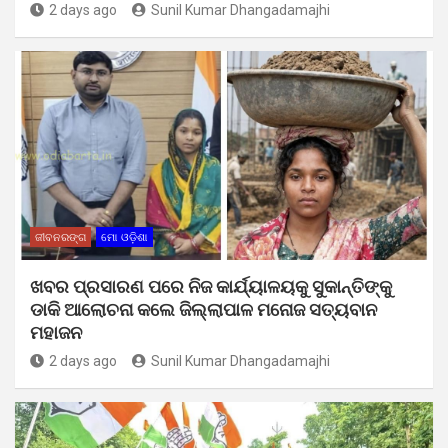
2 days ago
Sunil Kumar Dhangadamajhi
ଜୀବନରଙ୍ଗ
ମୋ ଓଡ଼ିଶା
ଖବର ପ୍ରସାରଣ ପରେ ନିଜ କାର୍ଯ୍ୟାଳୟକୁ ସୁକାନ୍ତିଙ୍କୁ
ଡାକି ଆଲୋଚନା କଲେ ଜିଲ୍ଲାପାଳ ମନୋଜ ସତ୍ୟବାନ
ମହାଜନ
2 days ago
Sunil Kumar Dhangadamajhi