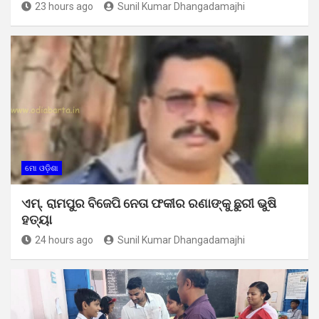
23 hours ago
Sunil Kumar Dhangadamajhi
ମୋ ଓଡ଼ିଶା
ଏମ୍. ରାମପୁର ବିଜେପି ନେତା ଫକୀର ରଣାଙ୍କୁ ଛୁରୀ ଭୁଷି
ହତ୍ୟା
24 hours ago
Sunil Kumar Dhangadamajhi