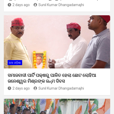
2 days ago
Sunil Kumar Dhangadamajhi
ମୋ ଓଡ଼ିଶା
ସମାଜବାଦୀ ପାର୍ଟି ପକ୍ଷରୁ ପାଳିତ ହେଲା ଛୋଟ ଲୋହିଆ
ଜନେଶ୍ୱର ମିଶ୍ରଙ୍କ ଜନ୍ମ ଦିବସ
2 days ago
Sunil Kumar Dhangadamajhi