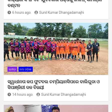
ବଣ୍ଟନ
6 hours ago
Sunil Kumar Dhangadamajhi
କ୍ରୀଡ଼ା
ମୋ ଓଡ଼ିଶା
ସ୍ୱାଧୀନତା କପ ଫୁଟବଲ ଚମ୍ପିୟାନସିପରେ ବାଲିଗୁଡା ଓ
ସିପାଞ୍ଜିରୀ ଦଳ ବିଜୟୀ
14 hours ago
Sunil Kumar Dhangadamajhi