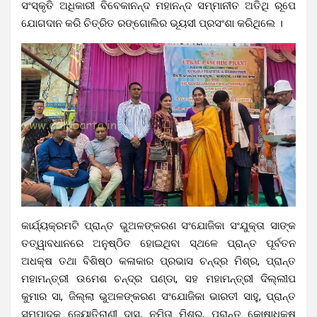
ସଂସ୍କୃତି ଅଧିକାରୀ ବିବେକାନନ୍ଦ ମହାନନ୍ଦ ସମ୍ମାନୀତ ଅତିଥି ରୂପେ
ଯୋଗଦାନ କରି ଚିତ୍ରିତ ରଙ୍ଗୋଲିର ଭୂୟସୀ ପ୍ରସଂଶା କରିଥିଲେ ।
କାର୍ଯ୍ୟକ୍ରମଟି ପ୍ରାନ୍ତ ଭୁଅଳଙ୍କରଣ ସଂଯୋଜିକା ସଂଯୁକ୍ତା ସାଙ୍କ
ତତ୍ୱାବଧାନରେ ଅନୁଷ୍ଠିତ ହୋଇଥିବା ସ୍ଥଳେ ପ୍ରାନ୍ତ ପୂର୍ବତନ
ଅଧକ୍ଷ ତଥା ବିଶିଷ୍ଠ କଳାକାର ପ୍ରଭାସ ଚନ୍ଦ୍ର ମିଶ୍ର, ପ୍ରାନ୍ତ
ମହାମନ୍ତ୍ରୀ ଉମେଶ ଚନ୍ଦ୍ର ପଣ୍ଡା, ସହ ମହାମନ୍ତ୍ରୀ ଦିଲ୍ଲୀପ
କୁମାର ସା, ଜିଲ୍ଲା ଭୁଅଳଙ୍କରଣ ସଂଯୋଜିକା ଭାରତୀ ସାହୁ, ପ୍ରାନ୍ତ
ସମ୍ପାଦକ ଜ୍ୟୋତିରାଣୀ ଦାସ, ନମିତା ମିଶ୍ର, ପ୍ରାନ୍ତ କୋଷାଧକ୍ଷ