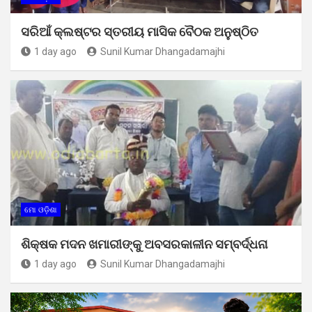
ସରିଆଁ କ୍ଲଷ୍ଟର ସ୍ତରୀୟ ମାସିକ ବୈଠକ ଅନୁଷ୍ଠିତ
1 day ago
Sunil Kumar Dhangadamajhi
ମୋ ଓଡ଼ିଶା
ଶିକ୍ଷକ ମଦନ ଖମାରୀଙ୍କୁ ଅବସରକାଳୀନ ସମ୍ବର୍ଦ୍ଧନା
1 day ago
Sunil Kumar Dhangadamajhi