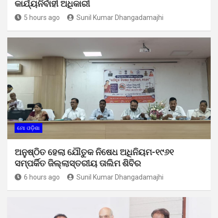
କାର୍ଯ୍ୟନିର୍ବାହୀ ଅଧିକାରୀ
5 hours ago
Sunil Kumar Dhangadamajhi
ମୋ ଓଡ଼ିଶା
ଅନୁଷ୍ଠିତ ହେଲା ଯୌତୁକ ନିଷେଧ ଅଧିନିୟମ-୧୯୬୧
ସମ୍ପର୍କିତ ଜିଲ୍ଲାସ୍ତରୀୟ ତାଲିମ ଶିବିର
6 hours ago
Sunil Kumar Dhangadamajhi