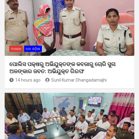
ଅପରାଧ
ମୋ ଓଡ଼ିଶା
ପୋଲିସ ପକ୍ଷରୁ ଅଭିଯୁକ୍ତଙ୍କ କବଜାରୁ ଚୋରି ସୁନା
ଅଳଙ୍କାର ଜବତ: ଅଭିଯୁକ୍ତ ଗିରଫ
14 hours ago
Sunil Kumar Dhangadamajhi