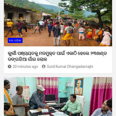
ମୋ ଓଡ଼ିଶା
କୁର୍ଲୀ ପଞ୍ଚାୟତକୁ ମଦମୁକ୍ତ ପାଇଁ ଏକାଠି ହେଲେ ୨୩ଖଣ୍ଡ
ଡଙ୍ଗରିଆ ଗାଁର ଲୋକ
20 minutes ago
Sunil Kumar Dhangadamajhi