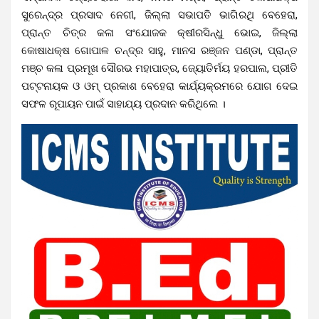
ସୁରେନ୍ଦ୍ର ପ୍ରସାଦ ନେଗୀ, ଜିଲ୍ଲା ସଭାପତି ଭାଗିରଥି ବେହେରା,
ପ୍ରାନ୍ତ ଚିତ୍ର କଳା ସଂଯୋଜକ କ୍ଷୀରସିନ୍ଧୁ ଭୋଇ, ଜିଲ୍ଲା
କୋଷାଧକ୍ଷ ଗୋପାଳ ଚନ୍ଦ୍ର ସାହୁ, ମାନସ ରଞ୍ଜନ ପଣ୍ଡା, ପ୍ରାନ୍ତ
ମଞ୍ଚ କଳା ପ୍ରମୂଖ ସୌରଭ ମହାପାତ୍ର, ଜ୍ୟୋତିର୍ମୟ ହରପାଲ, ପ୍ରୀତି
ପଟ୍ଟନାୟକ ଓ ଓମ୍ ପ୍ରକାଶ ବେହେରା କାର୍ଯ୍ୟକ୍ରମରେ ଯୋଗ ଦେଇ
ସଫଳ ରୂପାୟନ ପାଇଁ ସାହାଯ୍ୟ ପ୍ରଦାନ କରିଥିଲେ ।