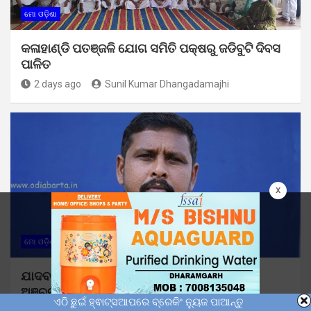
ମୋ ଓଡ଼ିଶା
କଳାହାଣ୍ଡି ପତଞ୍ଜଳି ଯୋଗ ସମିତି ପକ୍ଷରୁ ଜଡିବୁଟି ଦିବସ
ପାଳିତ
2 days ago
Sunil Kumar Dhangadamajhi
x
ମୋ ଓଡ଼ିଶା
ଯାଦବ ନେତୃତ୍ୱ ଲିଙ୍ଗରାଜ ପୋଢଙ୍କ ଦେହାନ୍ତ :
ଅଞ୍ଚଳରେ ଶୋକର ଛାୟା
ଏଠି ଛୁଇଁ ହ୍ଵାଟ୍ସଆପରେ ବ୍ରେକିଂ ନ୍ୟୁଜ ପାଆନ୍ତୁ