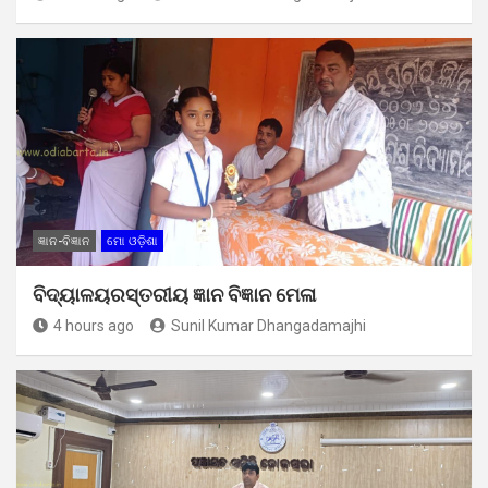
ଜ୍ଞାନ-ବିଜ୍ଞାନ
ମୋ ଓଡ଼ିଶା
ବିଦ୍ୟାଳୟରସ୍ତରୀୟ ଜ୍ଞାନ ବିଜ୍ଞାନ ମେଳା
4 hours ago
Sunil Kumar Dhangadamajhi