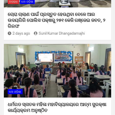
ଅପରାଧ
ମୋ ଓଡ଼ିଶା
ଚୋରା ଚାଲାଣ ପାଇଁ ପ୍ରସ୍ତୁତ ହେଉଥିବା ବେଳେ ଆର
ଉଦୟଗିରି ପୋଲିସ ପକ୍ଷରୁ ୨୫୧ କେଜି ଗଞ୍ଜେଇ ଜବତ, ୨
ଗିରଫ
2 days ago
Sunil Kumar Dhangadamajhi
ମୋ ଓଡ଼ିଶା
ଧର୍ମଗଡ ସ୍ନାତକ ମହିଳା ମହାବିଦ୍ୟାଳୟରେ ଆତ୍ମ ସୁରକ୍ଷା
କାର୍ଯ୍ୟକ୍ରମ ଅନୁଷ୍ଠିତ