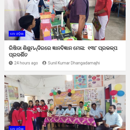
ମୋ ଓଡ଼ିଶା
ରିଷିଡା ଶିଶୁମନ୍ଦିରରେ ଜ୍ଞାନବିଜ୍ଞାନ ମେଳା: ୧୩୮ ପ୍ରକଳ୍ପ
ପ୍ରଦର୍ଶିତ
24 hours ago
Sunil Kumar Dhangadamajhi
ମୋ ଓଡ଼ିଶା