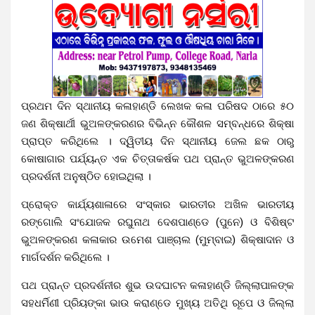
ପ୍ରଥମ ଦିନ ସ୍ଥାନୀୟ କଳାହାଣ୍ଡି ଲେଖକ କଳା ପରିଷଦ ଠାରେ ୫୦
ଜଣ ଶିକ୍ଷାର୍ଥୀ ଭୁଅଳଙ୍କରଣର ବିଭିନ୍ନ କୌଶଳ ସମ୍ବନ୍ଧରେ ଶିକ୍ଷା
ପ୍ରାପ୍ତ କରିଥିଲେ । ଦ୍ୱିତୀୟ ଦିନ ସ୍ଥାନୀୟ ଜେଲ ଛକ ଠାରୁ
କୋଷାଗାର ପର୍ଯ୍ୟନ୍ତ ଏକ ଚିତ୍ତାକର୍ଷକ ପଥ ପ୍ରାନ୍ତ ଭୁଅଳଙ୍କରଣ
ପ୍ରଦର୍ଶନୀ ଅନୁଷ୍ଠିତ ହୋଇଥିଲା ।
ପ୍ରୋକ୍ତ କାର୍ଯ୍ୟଶାଳାରେ ସଂସ୍କାର ଭାରତୀର ଅଖିଳ ଭାରତୀୟ
ରଙ୍ଗୋଲି ସଂଯୋଜକ ରଘୁନାଥ ଦେଶପାଣ୍ଡେ (ପୁନେ) ଓ ବିଶିଷ୍ଟ
ଭୁଅଳଙ୍କରଣ କଳାକାର ଉମେଶ ପାଞ୍ଚାଲ (ମୁମ୍ବାଇ) ଶିକ୍ଷାଦାନ ଓ
ମାର୍ଗଦର୍ଶନ କରିଥିଲେ ।
ପଥ ପ୍ରାନ୍ତ ପ୍ରଦର୍ଶନୀର ଶୁଭ ଉଦଘାଟନ କଳାହାଣ୍ଡି ଜିଲ୍ଲାପାଳଙ୍କ
ସହଧର୍ମିଣୀ ପ୍ରିୟଙ୍କା ଭାଉ କରାଣ୍ଡେ ମୁଖ୍ୟ ଅତିଥି ରୂପେ ଓ ଜିଲ୍ଲା