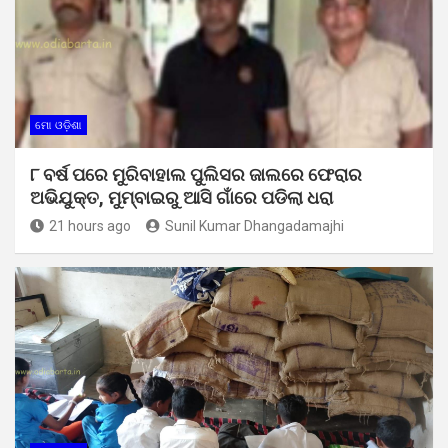
ମୋ ଓଡ଼ିଶା
୮ ବର୍ଷ ପରେ ମୁରିବାହାଲ ପୁଲିସର ଜାଲରେ ଫେରାର
ଅଭିଯୁକ୍ତ, ମୁମ୍ବାଇରୁ ଆସି ଗାଁରେ ପଡିଲା ଧରା
21 hours ago
Sunil Kumar Dhangadamajhi