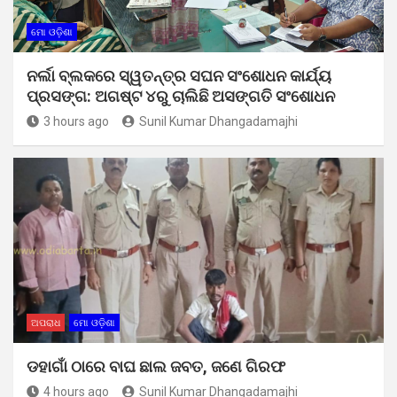
ମୋ ଓଡ଼ିଶା
ନର୍ଲା ବ୍ଲକରେ ସ୍ୱତନ୍ତ୍ର ସଘନ ସଂଶୋଧନ କାର୍ଯ୍ୟ
ପ୍ରସଙ୍ଗ: ଅଗଷ୍ଟ ୪ରୁ ଚାଲିଛି ଅସଙ୍ଗତି ସଂଶୋଧନ
3 hours ago
Sunil Kumar Dhangadamajhi
ଅପରାଧ
ମୋ ଓଡ଼ିଶା
ଡହାଗାଁ ଠାରେ ବାଘ ଛାଲ ଜବତ, ଜଣେ ଗିରଫ
4 hours ago
Sunil Kumar Dhangadamajhi