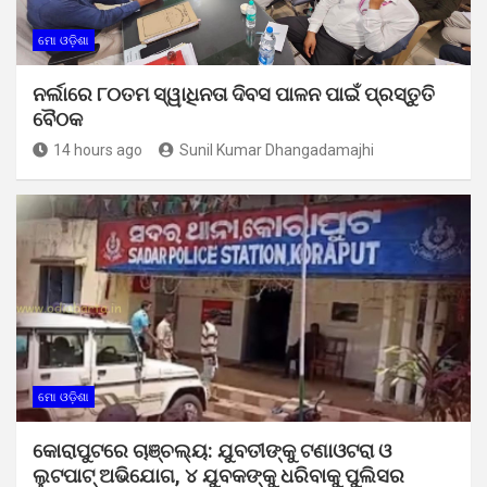
ମୋ ଓଡ଼ିଶା
ନର୍ଲାରେ ୮୦ତମ ସ୍ୱାଧିନତା ଦିବସ ପାଳନ ପାଇଁ ପ୍ରସ୍ତୁତି
ବୈଠକ
14 hours ago
Sunil Kumar Dhangadamajhi
ମୋ ଓଡ଼ିଶା
କୋରାପୁଟରେ ଚାଞ୍ଚଲ୍ୟ: ଯୁବତୀଙ୍କୁ ଟଣାଓଟରା ଓ
ଲୁଟପାଟ୍ ଅଭିଯୋଗ, ୪ ଯୁବକଙ୍କୁ ଧରିବାକୁ ପୁଲିସର