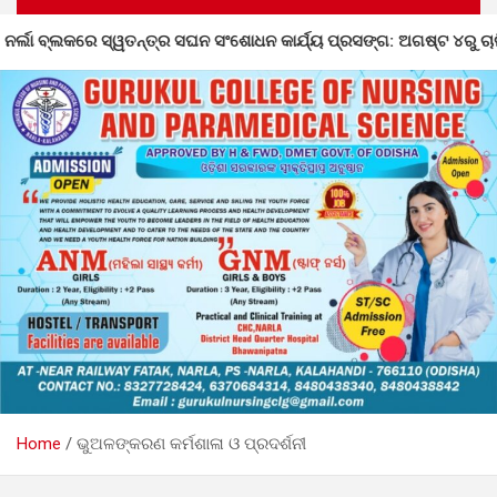
ଧନ କାର୍ଯ୍ୟ ପ୍ରସଙ୍ଗ: ଅଗଷ୍ଟ ୪ରୁ ଚାଲିଛି ଅସଙ୍ଗତି ସଂଶୋଧନ
Home
ଭୁଅଳଙ୍କରଣ କର୍ମଶାଳା ଓ ପ୍ରଦର୍ଶନୀ