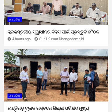
ମୋ ଓଡ଼ିଶା
ବ୍ଳକସ୍ତରୀୟ ସ୍ୱାଧୀନତା ଦିବସ ପାଇଁ ପ୍ରସ୍ତୁତି ବୈଠକ
4 hours ago
Sunil Kumar Dhangadamajhi
ମୋ ଓଡ଼ିଶା
ଲାଞ୍ଜିଗଡ଼ ବ୍ଲକ ଗସ୍ତରେ ଜିଲ୍ଲା ପରିଷଦ ମୁଖ୍ୟ