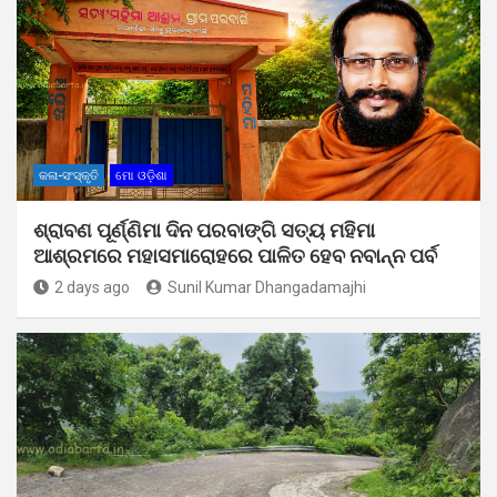
କଳା-ସଂସ୍କୃତି
ମୋ ଓଡ଼ିଶା
ଶ୍ରାବଣ ପୂର୍ଣ୍ଣିମା ଦିନ ପରବାଙ୍ଗି ସତ୍ୟ ମହିମା
ଆଶ୍ରମରେ ମହାସମାରୋହରେ ପାଳିତ ହେବ ନବାନ୍ନ ପର୍ବ
2 days ago
Sunil Kumar Dhangadamajhi