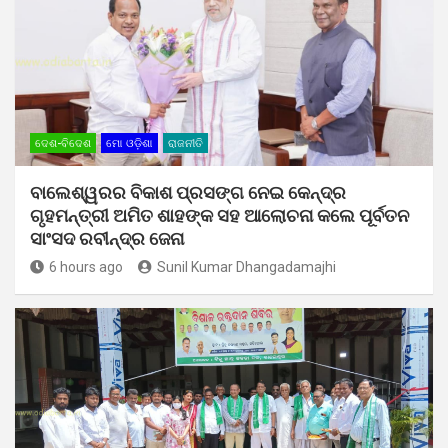
ଦେଶ-ବିଦେଶ
ମୋ ଓଡ଼ିଶା
ରାଜନୀତି
ବାଲେଶ୍ୱରର ବିକାଶ ପ୍ରସଙ୍ଗ ନେଇ କେନ୍ଦ୍ର
ଗୃହମନ୍ତ୍ରୀ ଅମିତ ଶାହଙ୍କ ସହ ଆଲୋଚନା କଲେ ପୂର୍ବତନ
ସାଂସଦ ରବୀନ୍ଦ୍ର ଜେନା
6 hours ago
Sunil Kumar Dhangadamajhi