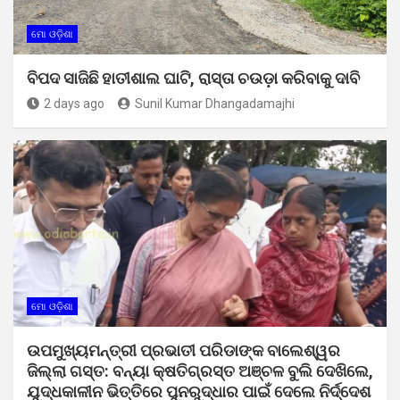
ମୋ ଓଡ଼ିଶା
ବିପଦ ସାଜିଛି ହାତୀଶାଲ ଘାଟି, ରାସ୍ତା ଚଉଡ଼ା କରିବାକୁ ଦାବି
2 days ago
Sunil Kumar Dhangadamajhi
ମୋ ଓଡ଼ିଶା
ଉପମୁଖ୍ୟମନ୍ତ୍ରୀ ପ୍ରଭାତୀ ପରିଡାଙ୍କ ବାଲେଶ୍ୱର
ଜିଲ୍ଲା ଗସ୍ତ: ବନ୍ୟା କ୍ଷତିଗ୍ରସ୍ତ ଅଞ୍ଚଳ ବୁଲି ଦେଖିଲେ,
ଯୁଦ୍ଧକାଳୀନ ଭିତ୍ତିରେ ପୁନରୁଦ୍ଧାର ପାଇଁ ଦେଲେ ନିର୍ଦ୍ଦେଶ