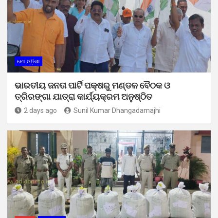
ମୋ ଓଡ଼ିଶା
ଭାରତୀୟ ଜନତା ପାର୍ଟି ପକ୍ଷରୁ ମଣ୍ଡଳ ବୈଠକ ଓ
ତ୍ରିରଙ୍ଗା ଯାତ୍ରା କାର୍ଯ୍ୟକ୍ରମ ଅନୁଷ୍ଠିତ
2 days ago
Sunil Kumar Dhangadamajhi