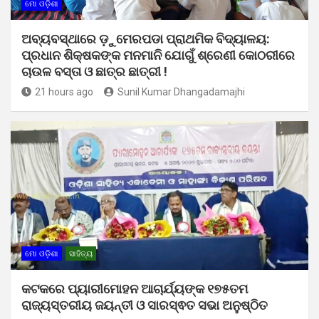
ମୋ ଓଡ଼ିଶା
ଅବ୍ୟବସ୍ଥାରେ ଡ଼ୁମେରପଡା ପ୍ରାଥମିକ ବିଦ୍ୟାଳୟ:
ପ୍ରଧାନ ଶିକ୍ଷକଙ୍କ ମନମାନି ଯୋଗୁଁ ଶ୍ରେଣୀ କୋଠରୀରେ
ଚାଉଳ ବସ୍ତା ଓ ଛାତ୍ର ଛାତ୍ରୀ !
21 hours ago
Sunil Kumar Dhangadamajhi
ମୋ ଓଡ଼ିଶା
ସାହିତ୍ୟ
କଟକରେ ପ୍ୟାରୀମୋହନ ଆଚାର୍ଯ୍ୟଙ୍କ ୧୭୫ତମ
ରାଜ୍ୟସ୍ତରୀୟ ଜୟନ୍ତୀ ଓ ସାରସ୍ଵତ ସଭା ଅନୁଷ୍ଠିତ