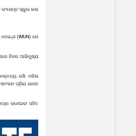
ି କଂସେପ୍ଟ ସ୍କୁଲ କଳା
୍ ନେସନ୍ସ (IMUN) ରେ
ଉପରେ ନିଜର ଆଭିମୁଖ୍ୟ
ବକ୍ତବ୍ୟ ରଖି ମହିଳା
ମାନଂକର ପ୍ରିୟ ଭାଜନ
ଭେଚ୍ଛା ଜଣେଇବା ସହିତ