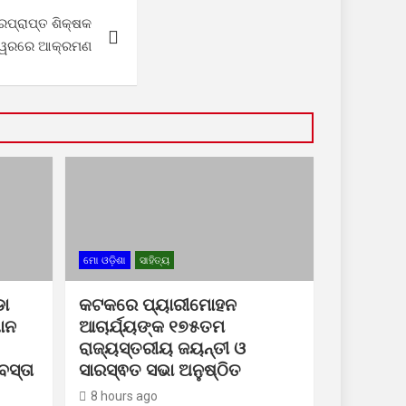
ାରପ୍ରାପ୍ତ ଶିକ୍ଷକ
ନେଶ୍ୱରରେ ଆକ୍ରମଣ
ମୋ ଓଡ଼ିଶା
ସାହିତ୍ୟ
ା
କଟକରେ ପ୍ୟାରୀମୋହନ
ଧାନ
ଆଚାର୍ଯ୍ୟଙ୍କ ୧୭୫ତମ
ରାଜ୍ୟସ୍ତରୀୟ ଜୟନ୍ତୀ ଓ
ସ୍ତା
ସାରସ୍ଵତ ସଭା ଅନୁଷ୍ଠିତ
8 hours ago