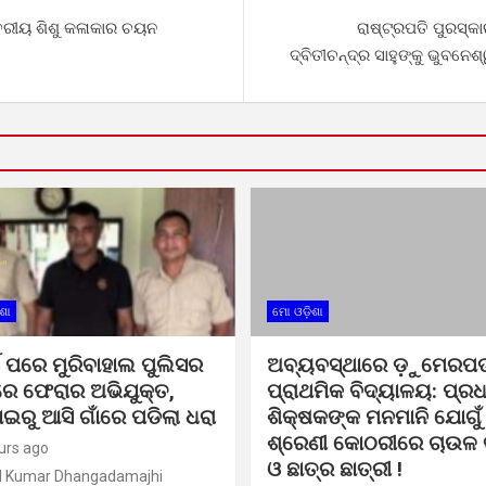
୍ତରୀୟ ଶିଶୁ କଳାକାର ଚୟନ
ରାଷ୍ଟ୍ରପତି ପୁରସ୍କ
ଦ୍ବିତୀଚନ୍ଦ୍ର ସାହୁଙ୍କୁ ଭୁବ
ଶା
ମୋ ଓଡ଼ିଶା
ଷ ପରେ ମୁରିବାହାଲ ପୁଲିସର
ଅବ୍ୟବସ୍ଥାରେ ଡ଼ୁମେରପଡ
େ ଫେରାର ଅଭିଯୁକ୍ତ,
ପ୍ରାଥମିକ ବିଦ୍ୟାଳୟ: ପ୍ର
ାଇରୁ ଆସି ଗାଁରେ ପଡିଲା ଧରା
ଶିକ୍ଷକଙ୍କ ମନମାନି ଯୋଗୁଁ
ଶ୍ରେଣୀ କୋଠରୀରେ ଚାଉଳ ବ
urs ago
ଓ ଛାତ୍ର ଛାତ୍ରୀ !
l Kumar Dhangadamajhi