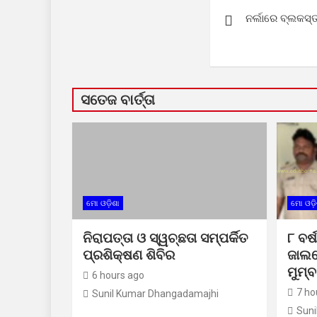
Post
ନର୍ଲାରେ ବ୍ଲକସ
navigation
ସତେଜ ବାର୍ତ୍ତା
ମୋ ଓଡ଼ିଶା
ମୋ ଓଡ଼ି
ନିରାପତ୍ତା ଓ ସ୍ୱଚ୍ଛତା ସମ୍ପର୍କିତ
୮ ବର୍
ପ୍ରଶିକ୍ଷଣ ଶିବିର
ଜାଲର
ମୁମ୍ବ
6 hours ago
7 ho
Sunil Kumar Dhangadamajhi
Suni