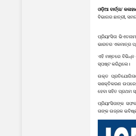
ଓଡ଼ିଆ ବାର୍ତ୍ତା/ କଳାହ
ବିଭାଗର ଛାତ୍ରୀ, ସମଗ
ପ୍ରିୟାଂସିତା ଭିଏତନ
ଭାରତର ଏକମାତ୍ର ପ୍ରା
ଏହି ମଞ୍ଚରେ ବିଭିନ୍
ସ୍ପଷ୍ଟ କରିଥିଲେ।
ଉକ୍ତ ପ୍ରତିଯୋଗିତା
ସଶକ୍ତିକରଣ ଉପରେ ନ
ହେବା ସହିତ ପ୍ରଥମ ସ
ପ୍ରିୟାଂସିତାଙ୍କ ସଫ
ତାଙ୍କ ଉଜ୍ଜଳ ଭବିଷ୍