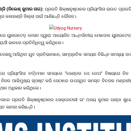
ାଣ୍ଡି (ନିଲେଶ୍ କୁମାର ନାଗ):
ପ୍ରଗତି ଶିକ୍ଷାନୁଷ୍ଠାନର ପ୍ରିୟାଂସିତା ରାଉତ ପ୍ରଗତ
୍ର କଳାହାଣ୍ଡି ଜିଲ୍ଲା ପାଇଁ ଆଣିଛନ୍ତି ଗୌରବ।
ାମରେ ୟୁନାଇଟେଡ଼ ନେସନ ଦ୍ୱାରା ଆୟୋଜିତ ଆନ୍ତର୍ଜାତୀୟ ମୋଡେଲ ୟୁନାଇଟେଡ
ର୍ଥୀ ଭାବରେ ପ୍ରତିନିଧିତ୍ୱ କରିଥିଲେ।
ନ ଦେଶରୁ ଆସିଥିବା ଯୁବ ପ୍ରତିଭାମାନେ, ସାମ୍ପ୍ରତିକ ସମୟର ବିଭିନ୍ନ ସମସ୍ୟା 
ରେ ପ୍ରିୟାଂସିତା ବର୍ତ୍ତମାନ ସମୟରେ “ଜେଣ୍ଡର ପେ ଗେପ” ବିଷୟରେ ନିଜ 
ିଜର ଆଭିମୁଖ୍ୟ ସ୍ପଷ୍ଟ କରି ସେଠାରେ ଉପସ୍ଥିତ ସମସ୍ତ ବିଚରକ ମଣ୍ଡଳୀ
୍ଥାନ ଅଧିକାର କରିଥିଲେ।
ଳତାରେ ପ୍ରଗତି ଶିକ୍ଷାନୁଷ୍ଠାନର ସେକ୍ରେଟାରୀ ଇଂ ଅଜୟ କୁମାର ପଣ୍ଡା ଶୁ
ୟତ କାମନା କରିଛନ୍ତି।