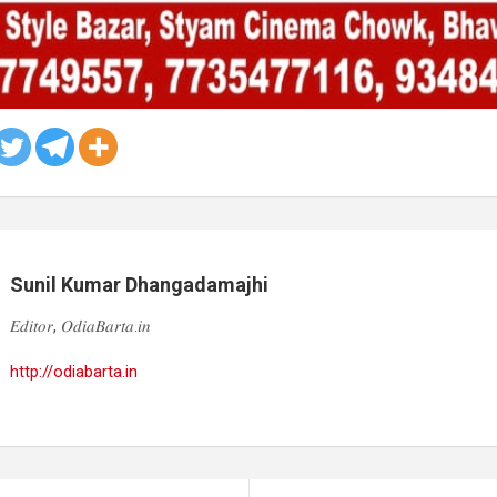
Sunil Kumar Dhangadamajhi
𝐸𝑑𝑖𝑡𝑜𝑟, 𝑂𝑑𝑖𝑎𝐵𝑎𝑟𝑡𝑎.𝑖𝑛
http://odiabarta.in