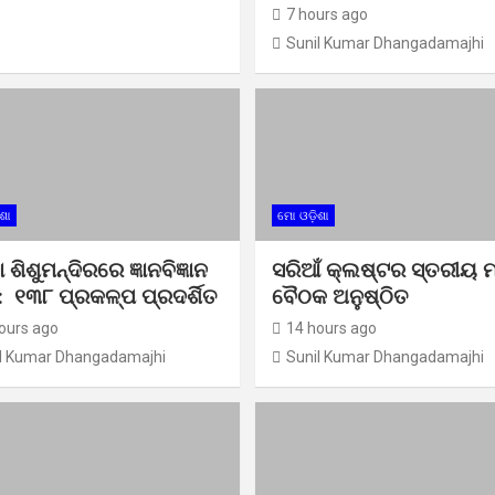
7 hours ago
Sunil Kumar Dhangadamajhi
ଶା
ମୋ ଓଡ଼ିଶା
ା ଶିଶୁମନ୍ଦିରରେ ଜ୍ଞାନବିଜ୍ଞାନ
ସରିଆଁ କ୍ଲଷ୍ଟର ସ୍ତରୀୟ ମ
: ୧୩୮ ପ୍ରକଳ୍ପ ପ୍ରଦର୍ଶିତ
ବୈଠକ ଅନୁଷ୍ଠିତ
ours ago
14 hours ago
l Kumar Dhangadamajhi
Sunil Kumar Dhangadamajhi