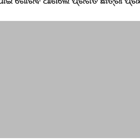
ପାଇଁ ଗୌରବ ଆଣିଲେ ପ୍ରଗତି ଛାତ୍ରୀ ପ୍ରିୟ
େପି ନେତା ଫକୀର ରଣାଙ୍କୁ ଛୁରୀ ଭୁଷି ହତ୍ୟା