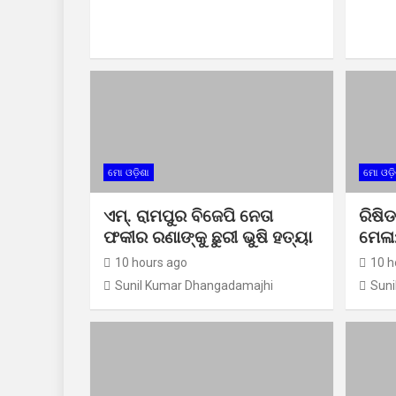
ମୋ ଓଡ଼ିଶା
ମୋ ଓଡ଼ି
ଏମ୍. ରାମପୁର ବିଜେପି ନେତା
ରିଷିଡ
ଫକୀର ରଣାଙ୍କୁ ଛୁରୀ ଭୁଷି ହତ୍ୟା
ମେଳା
10 hours ago
10 h
Sunil Kumar Dhangadamajhi
Suni