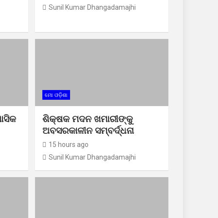
Sunil Kumar Dhangadamajhi
ମୋ ଓଡ଼ିଶା
ାସିକ
ଶିକ୍ଷକ ମଦନ ଖମାରୀଙ୍କୁ
ଅବସରକାଳୀନ ସମ୍ବର୍ଦ୍ଧନା
15 hours ago
Sunil Kumar Dhangadamajhi