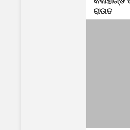
କଳାହାଣ୍ଡି 
ଏମ୍. ରାମପୁର ବିଜ
ରାଉତ