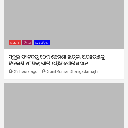
ଅପରାଧ
ବିଚାର
ମୋ ଓଡ଼ିଶା
ସ୍କୁଲ ଫାଟକରୁ ୧୦ମ ଶ୍ରେଣୀ ଛାତ୍ରୀ ଅପହରଣକୁ
ବିତିଲାଣି ୧୮ ଦିନ; ଖାଲି ପଡ଼ିଛି ପୋଲିସ ହାତ
23 hours ago
Sunil Kumar Dhangadamajhi