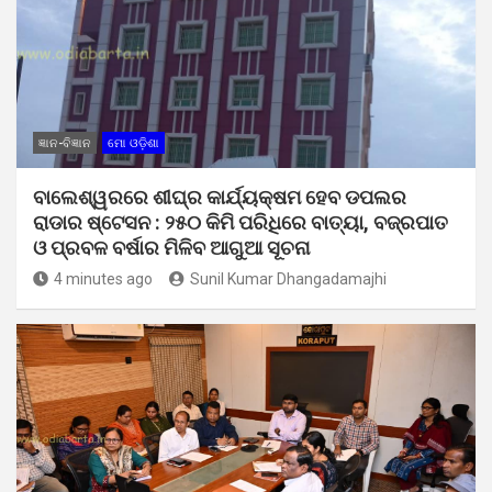
ଜ୍ଞାନ-ବିଜ୍ଞାନ
ମୋ ଓଡ଼ିଶା
ବାଲେଶ୍ୱରରେ ଶୀଘ୍ର କାର୍ଯ୍ୟକ୍ଷମ ହେବ ଡପଲର
ରାଡାର ଷ୍ଟେସନ : ୨୫୦ କିମି ପରିଧିରେ ବାତ୍ୟା, ବଜ୍ରପାତ
ଓ ପ୍ରବଳ ବର୍ଷାର ମିଳିବ ଆଗୁଆ ସୂଚନା
4 minutes ago
Sunil Kumar Dhangadamajhi