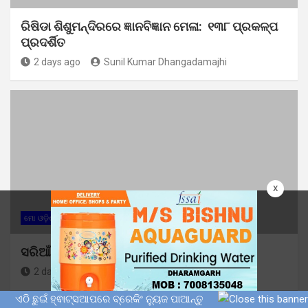
ରିଷିଡା ଶିଶୁମନ୍ଦିରରେ ଜ୍ଞାନବିଜ୍ଞାନ ମେଳା: ୧୩୮ ପ୍ରକଳ୍ପ
ପ୍ରଦର୍ଶିତ
2 days ago
Sunil Kumar Dhangadamajhi
x
ମୋ ଓଡ଼ିଶା
ସରିଆଁ କ୍ଲଷ୍ଟର ସ୍ତରୀୟ ମାସିକ ବୈଠକ ଅନୁଷ୍ଠିତ
2 days ago
Sunil Kumar Dhangadamajhi
ଏଠି ଛୁଇଁ ହ୍ଵାଟ୍ସଆପରେ ବ୍ରେକିଂ ନ୍ୟୁଜ ପାଆନ୍ତୁ