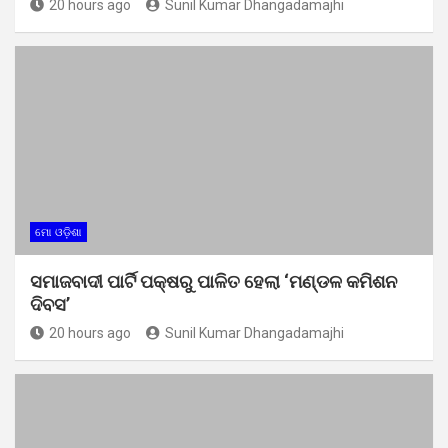
20 hours ago
Sunil Kumar Dhangadamajhi
ମୋ ଓଡ଼ିଶା
ସମାଜବାଦୀ ପାର୍ଟି ପକ୍ଷରୁ ପାଳିତ ହେଲା ‘ମଣ୍ଡଳ କମିଶନ
ଦିବସ’
20 hours ago
Sunil Kumar Dhangadamajhi