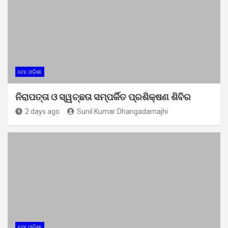
ମୋ ଓଡ଼ିଶା
ନିରାପତ୍ତା ଓ ସ୍ୱଚ୍ଛତା ସମ୍ପର୍କିତ ପ୍ରଶିକ୍ଷଣ ଶିବିର
2 days ago
Sunil Kumar Dhangadamajhi
ମୋ ଓଡ଼ିଶା