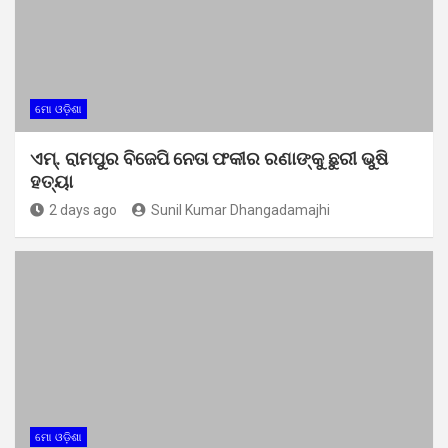
ମୋ ଓଡ଼ିଶା
ଏମ୍. ରାମପୁର ବିଜେପି ନେତା ଫକୀର ରଣାଙ୍କୁ ଛୁରୀ ଭୁଷି
ହତ୍ୟା
2 days ago
Sunil Kumar Dhangadamajhi
ମୋ ଓଡ଼ିଶା