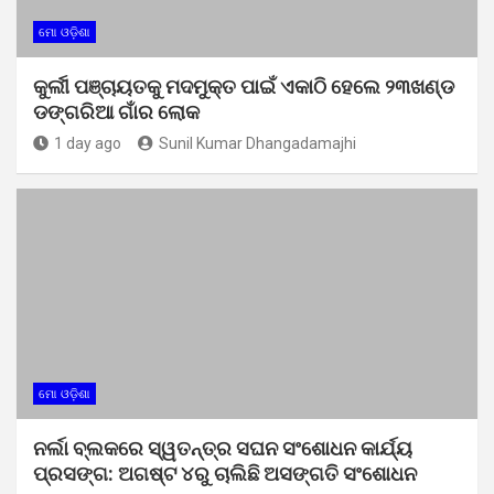
ମୋ ଓଡ଼ିଶା
କୁର୍ଲୀ ପଞ୍ଚାୟତକୁ ମଦମୁକ୍ତ ପାଇଁ ଏକାଠି ହେଲେ ୨୩ଖଣ୍ଡ
ଡଙ୍ଗରିଆ ଗାଁର ଲୋକ
1 day ago
Sunil Kumar Dhangadamajhi
ମୋ ଓଡ଼ିଶା
ନର୍ଲା ବ୍ଲକରେ ସ୍ୱତନ୍ତ୍ର ସଘନ ସଂଶୋଧନ କାର୍ଯ୍ୟ
ପ୍ରସଙ୍ଗ: ଅଗଷ୍ଟ ୪ରୁ ଚାଲିଛି ଅସଙ୍ଗତି ସଂଶୋଧନ