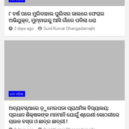
୮ ବର୍ଷ ପରେ ମୁରିବାହାଲ ପୁଲିସର ଜାଲରେ ଫେରାର
ଅଭିଯୁକ୍ତ, ମୁମ୍ବାଇରୁ ଆସି ଗାଁରେ ପଡିଲା ଧରା
2 days ago
Sunil Kumar Dhangadamajhi
ମୋ ଓଡ଼ିଶା
ଅବ୍ୟବସ୍ଥାରେ ଡ଼ୁମେରପଡା ପ୍ରାଥମିକ ବିଦ୍ୟାଳୟ:
ପ୍ରଧାନ ଶିକ୍ଷକଙ୍କ ମନମାନି ଯୋଗୁଁ ଶ୍ରେଣୀ କୋଠରୀରେ
ଚାଉଳ ବସ୍ତା ଓ ଛାତ୍ର ଛାତ୍ରୀ !