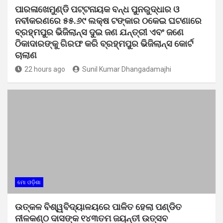
ପାରଳାଖେମୁଣ୍ଡି ପଟ୍ଟନାୟକ ବନ୍ଧ ପୁନରୁଦ୍ଧାର ଓ
ନବୀକରଣରେ ୫୫.୬୯ ଲକ୍ଷ ଟଙ୍କାର ଠକେଇ ଘଟଣାରେ
ବ୍ରହ୍ମପୁର ଭିଜିଲାନ୍ସ ଦୁଇ ଜଣ ଯନ୍ତ୍ରୀ ଏବଂ ଜଣେ
ଠିକାଦାରଙ୍କୁ ଗିରଫ କରି ବ୍ରହ୍ମପୁର ଭିଜିଲାନ୍ସ କୋର୍ଟ
ଚାଲାଣ
22 hours ago
Sunil Kumar Dhangadamajhi
ମୋ ଓଡ଼ିଶା
ଉତ୍କଳ ବିଶ୍ୱବିଦ୍ୟାଳୟରେ ପାଳିତ ହେଲା ପଣ୍ଡିତ
ନୀଳକଣ୍ଠ ଦାସଙ୍କ ୧୪୩ତମ ଜୟନ୍ତୀ ଉତ୍ସବ