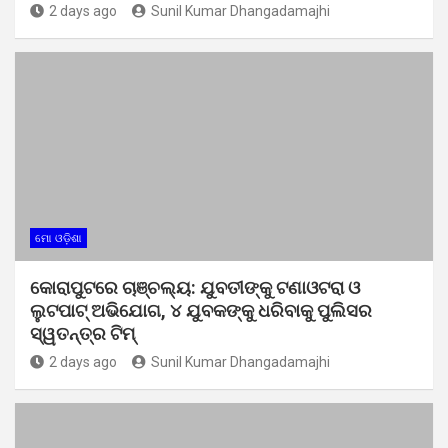
2 days ago
Sunil Kumar Dhangadamajhi
ମୋ ଓଡ଼ିଶା
କୋରାପୁଟରେ ଚାଞ୍ଚଲ୍ୟ: ଯୁବତୀଙ୍କୁ ଟଣାଓଟରା ଓ
ଲୁଟପାଟ୍ ଅଭିଯୋଗ, ୪ ଯୁବକଙ୍କୁ ଧରିବାକୁ ପୁଲିସର
ସ୍ୱତନ୍ତ୍ର ଟିମ୍
2 days ago
Sunil Kumar Dhangadamajhi