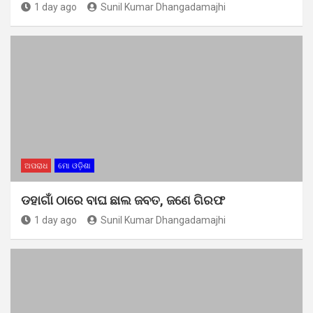
1 day ago
Sunil Kumar Dhangadamajhi
ଅପରାଧ
ମୋ ଓଡ଼ିଶା
ଡହାଗାଁ ଠାରେ ବାଘ ଛାଲ ଜବତ, ଜଣେ ଗିରଫ
1 day ago
Sunil Kumar Dhangadamajhi