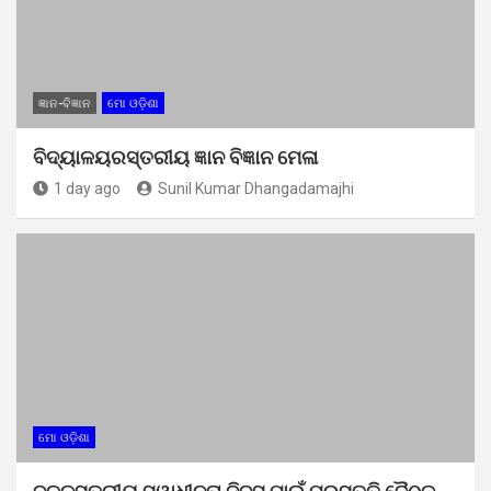
ଜ୍ଞାନ-ବିଜ୍ଞାନ
ମୋ ଓଡ଼ିଶା
ବିଦ୍ୟାଳୟରସ୍ତରୀୟ ଜ୍ଞାନ ବିଜ୍ଞାନ ମେଳା
1 day ago
Sunil Kumar Dhangadamajhi
ମୋ ଓଡ଼ିଶା