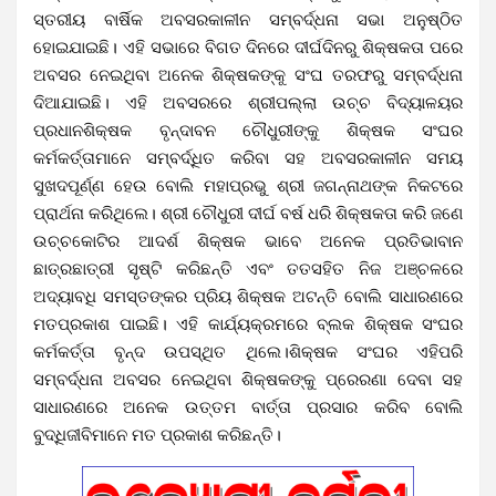
ସ୍ତରୀୟ ବାର୍ଷିକ ଅବସରକାଳୀନ ସମ୍ବର୍ଦ୍ଧନା ସଭା ଅନୁଷ୍ଠିତ
ହୋଇଯାଇଛି। ଏହି ସଭାରେ ବିଗତ ଦିନରେ ଦୀର୍ଘଦିନରୁ ଶିକ୍ଷକତା ପରେ
ଅବସର ନେଇଥିବା ଅନେକ ଶିକ୍ଷକଙ୍କୁ ସଂଘ ତରଫରୁ ସମ୍ବର୍ଦ୍ଧନା
ଦିଆଯାଇଛି। ଏହି ଅବସରରେ ଶ୍ରୀପଲ୍ଲା ଉଚ୍ଚ ବିଦ୍ୟାଳୟର
ପ୍ରଧାନଶିକ୍ଷକ ବୃନ୍ଦାବନ ଚୌଧୁରୀଙ୍କୁ ଶିକ୍ଷକ ସଂଘର
କର୍ମକର୍ତ୍ତାମାନେ ସମ୍ବର୍ଦ୍ଧିତ କରିବା ସହ ଅବସରକାଳୀନ ସମୟ
ସୁଖଦପୂର୍ଣ୍ଣ ହେଉ ବୋଲି ମହାପ୍ରଭୁ ଶ୍ରୀ ଜଗନ୍ନାଥଙ୍କ ନିକଟରେ
ପ୍ରାର୍ଥନା କରିଥିଲେ। ଶ୍ରୀ ଚୌଧୁରୀ ଦୀର୍ଘ ବର୍ଷ ଧରି ଶିକ୍ଷକତା କରି ଜଣେ
ଉଚ୍ଚକୋଟିର ଆଦର୍ଶ ଶିକ୍ଷକ ଭାବେ ଅନେକ ପ୍ରତିଭାବାନ
ଛାତ୍ରଛାତ୍ରୀ ସୃଷ୍ଟି କରିଛନ୍ତି ଏବଂ ତତସହିତ ନିଜ ଅଞ୍ଚଳରେ
ଅଦ୍ୟାବଧି ସମସ୍ତଙ୍କର ପ୍ରିୟ ଶିକ୍ଷକ ଅଟନ୍ତି ବୋଲି ସାଧାରଣରେ
ମତପ୍ରକାଶ ପାଇଛି। ଏହି କାର୍ଯ୍ୟକ୍ରମରେ ବ୍ଲକ ଶିକ୍ଷକ ସଂଘର‌
କର୍ମକର୍ତ୍ତା ବୃନ୍ଦ ଉପସ୍ଥିତ ଥିଲେ।ଶିକ୍ଷକ ସଂଘର ଏହିପରି
ସମ୍ବର୍ଦ୍ଧନା ଅବସର ନେଇଥିବା ଶିକ୍ଷକଙ୍କୁ ପ୍ରେରଣା ଦେବା ସହ
ସାଧାରଣରେ ଅନେକ ଉତ୍ତମ ବାର୍ତ୍ତା ପ୍ରସାର କରିବ ବୋଲି
ବୁଦ୍ଧିଜୀବିମାନେ ମତ ପ୍ରକାଶ କରିଛନ୍ତି।