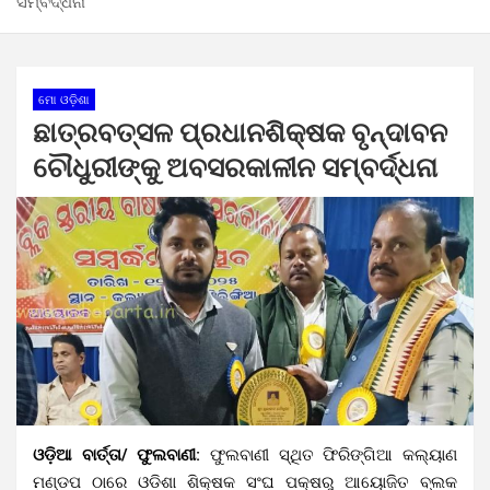
ସମ୍ବର୍ଦ୍ଧନା
ମୋ ଓଡ଼ିଶା
ଛାତ୍ରବତ୍ସଳ ପ୍ରଧାନଶିକ୍ଷକ ବୃନ୍ଦାବନ
ଚୌଧୁରୀଙ୍କୁ ଅବସରକାଳୀନ ସମ୍ବର୍ଦ୍ଧନା
ଓଡ଼ିଆ ବାର୍ତ୍ତା/ ଫୁଲବାଣୀ:
ଫୁଲବାଣୀ ସ୍ଥିତ ଫିରିଙ୍ଗିଆ କଲ୍ୟାଣ
ମଣ୍ଡପ ଠାରେ ଓଡିଶା ଶିକ୍ଷକ ସଂଘ ପକ୍ଷରୁ ଆୟୋଜିତ ବ୍ଲକ