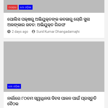
ଅପରାଧ
ମୋ ଓଡ଼ିଶା
ପୋଲିସ ପକ୍ଷରୁ ଅଭିଯୁକ୍ତଙ୍କ କବଜାରୁ ଚୋରି ସୁନା
ଅଳଙ୍କାର ଜବତ: ଅଭିଯୁକ୍ତ ଗିରଫ
2 days ago
Sunil Kumar Dhangadamajhi
ମୋ ଓଡ଼ିଶା
ନର୍ଲାରେ ୮୦ତମ ସ୍ୱାଧିନତା ଦିବସ ପାଳନ ପାଇଁ ପ୍ରସ୍ତୁତି
ବୈଠକ