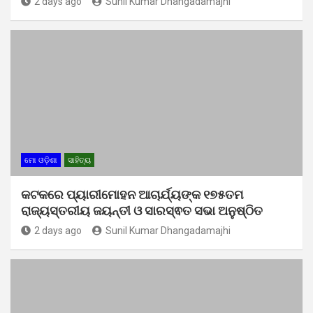
2 days ago
Sunil Kumar Dhangadamajhi
ମୋ ଓଡ଼ିଶା
ସାହିତ୍ୟ
କଟକରେ ପ୍ୟାରୀମୋହନ ଆଚାର୍ଯ୍ୟଙ୍କ ୧୭୫ତମ
ରାଜ୍ୟସ୍ତରୀୟ ଜୟନ୍ତୀ ଓ ସାରସ୍ଵତ ସଭା ଅନୁଷ୍ଠିତ
2 days ago
Sunil Kumar Dhangadamajhi