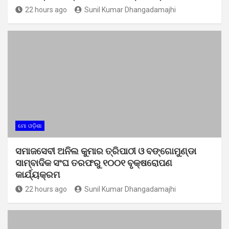
22 hours ago
Sunil Kumar Dhangadamajhi
ମୋ ଓଡ଼ିଶା
ସମାଜସେବୀ ଅନିଲ କୁମାର ତ୍ରିପାଠୀ ଓ ବଙ୍ଗୋମୁଣ୍ଡା
ସାମ୍ବାଦିକ ସଂଘ ତରଫରୁ ୧୦୦୧ ବୃକ୍ଷରୋପଣ
କାର୍ଯ୍ୟକ୍ରମ
22 hours ago
Sunil Kumar Dhangadamajhi