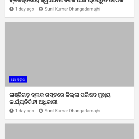
ବ୍ଳକସ୍ତରୀୟ ସ୍ୱାଧୀନତା ଦିବସ ପାଇଁ ପ୍ରସ୍ତୁତି ବୈଠକ
1 day ago
Sunil Kumar Dhangadamajhi
ମୋ ଓଡ଼ିଶା
ଲାଞ୍ଜିଗଡ଼ ବ୍ଲକ ଗସ୍ତରେ ଜିଲ୍ଲା ପରିଷଦ ମୁଖ୍ୟ
କାର୍ଯ୍ୟନିର୍ବାହୀ ଅଧିକାରୀ
1 day ago
Sunil Kumar Dhangadamajhi