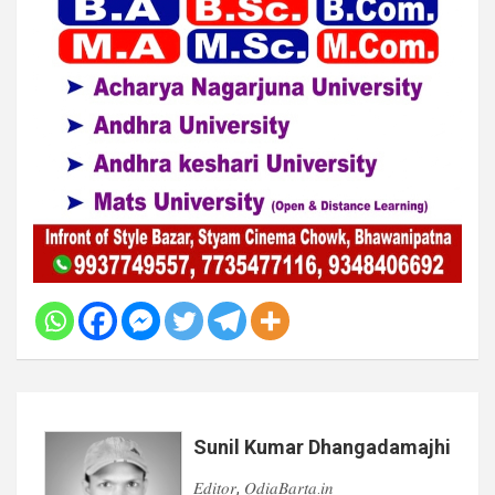
Sunil Kumar Dhangadamajhi
𝐸𝑑𝑖𝑡𝑜𝑟, 𝑂𝑑𝑖𝑎𝐵𝑎𝑟𝑡𝑎.𝑖𝑛