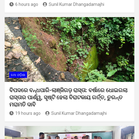
6 hours ago
Sunil Kumar Dhangadamajhi
ମୋ ଓଡ଼ିଶା
ବିପଦରେ ବନ୍ଧପାରି-ଲାଞ୍ଜିଗଡ଼ ରାସ୍ତା: ବର୍ଷାରେ ଧୋଇଗଲା
ରାସ୍ତାର ପାର୍ଶ୍ୱ, ସୃଷ୍ଟି ହେଲା ବିରାଟକାୟ ଗର୍ତ୍ତ, ତୁରନ୍ତ
ମରାମତି ଦାବି
19 hours ago
Sunil Kumar Dhangadamajhi