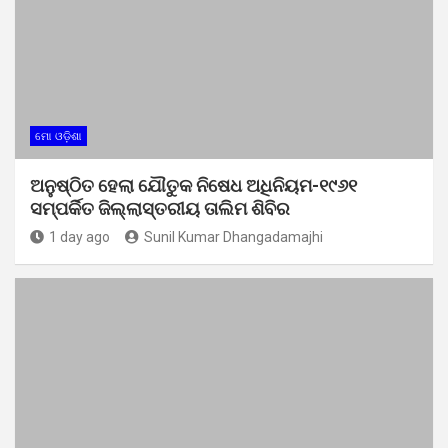
ମୋ ଓଡ଼ିଶା
ଅନୁଷ୍ଠିତ ହେଲା ଯୌତୁକ ନିଷେଧ ଅଧିନିୟମ-୧୯୬୧
ସମ୍ପର୍କିତ ଜିଲ୍ଲାସ୍ତରୀୟ ତାଲିମ ଶିବିର
1 day ago
Sunil Kumar Dhangadamajhi