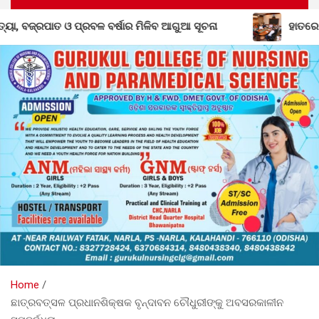
ବଳ ବର୍ଷାର ମିଳିବ ଆଗୁଆ ସୂଚନା
ହାତରେ ତ୍ରିରଙ୍ଗା, ମନରେ 
Home
ଛାତ୍ରବତ୍ସଳ ପ୍ରଧାନଶିକ୍ଷକ ବୃନ୍ଦାବନ ଚୌଧୁରୀଙ୍କୁ ଅବସରକାଳୀନ