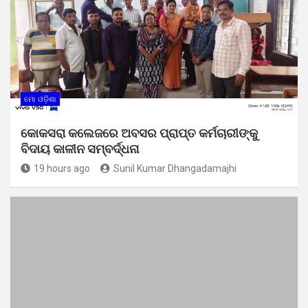
ମୋ ଓଡ଼ିଶା
କୋକସରା କଲେଜରେ ଅବସର ପ୍ରାପ୍ତ କର୍ମଚାରୀଙ୍କୁ
ବିଦାୟ କାଳୀନ ସମ୍ବର୍ଦ୍ଧନା
19 hours ago
Sunil Kumar Dhangadamajhi