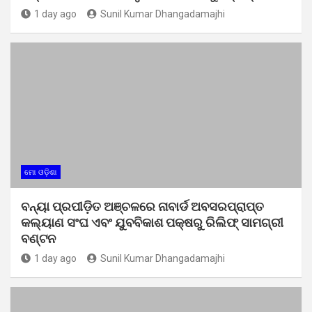
1 day ago
Sunil Kumar Dhangadamajhi
ମୋ ଓଡ଼ିଶା
ବନ୍ୟା ପ୍ରପୀଡ଼ିତ ଅଞ୍ଚଳରେ ନାବାର୍ଡ ଅବସରପ୍ରାପ୍ତ
କଲ୍ୟାଣ ସଂଘ ଏବଂ ଯୁବବିକାଶ ପକ୍ଷରୁ ରିଲିଫ୍ ସାମଗ୍ରୀ
ବଣ୍ଟନ
1 day ago
Sunil Kumar Dhangadamajhi