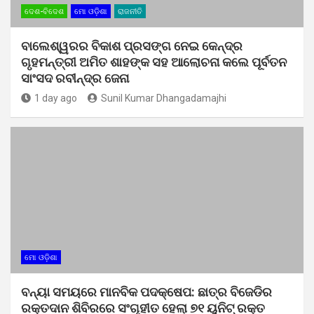
ଦେଶ-ବିଦେଶ
ମୋ ଓଡ଼ିଶା
ରାଜନୀତି
ବାଲେଶ୍ୱରର ବିକାଶ ପ୍ରସଙ୍ଗ ନେଇ କେନ୍ଦ୍ର
ଗୃହମନ୍ତ୍ରୀ ଅମିତ ଶାହଙ୍କ ସହ ଆଲୋଚନା କଲେ ପୂର୍ବତନ
ସାଂସଦ ରବୀନ୍ଦ୍ର ଜେନା
1 day ago
Sunil Kumar Dhangadamajhi
ମୋ ଓଡ଼ିଶା
ବନ୍ୟା ସମୟରେ ମାନବିକ ପଦକ୍ଷେପ: ଛାତ୍ର ବିଜେଡିର
ରକ୍ତଦାନ ଶିବିରରେ ସଂଗୃହୀତ ହେଲା ୭୧ ୟୁନିଟ୍ ରକ୍ତ