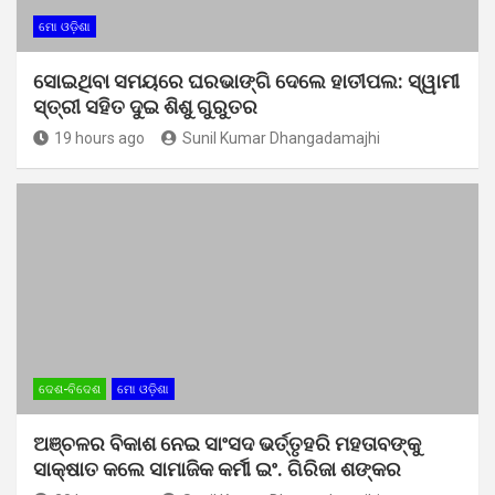
ମୋ ଓଡ଼ିଶା
ସୋଇଥିବା ସମୟରେ ଘରଭାଙ୍ଗି ଦେଲେ ହାତୀପଲ: ସ୍ୱାମୀ
ସ୍ତ୍ରୀ ସହିତ ଦୁଇ ଶିଶୁ ଗୁରୁତର
19 hours ago
Sunil Kumar Dhangadamajhi
ଦେଶ-ବିଦେଶ
ମୋ ଓଡ଼ିଶା
ଅଞ୍ଚଳର ବିକାଶ ନେଇ ସାଂସଦ ଭର୍ତ୍ତୃହରି ମହତାବଙ୍କୁ
ସାକ୍ଷାତ କଲେ ସାମାଜିକ କର୍ମୀ ଇଂ. ଗିରିଜା ଶଙ୍କର