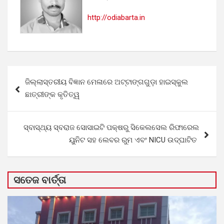
http://odiabarta.in
Post
ଜିଲ୍ଲାସ୍ତରୀୟ ବିଜ୍ଞାନ ମେଳାରେ ଅଟ୍ଟାଙ୍ଗଗୁଡ଼ା ହାଇସ୍କୁଲ
navigation
ଛାତ୍ରୀଙ୍କ କୃତିତ୍ୱ
ସ୍ବାସ୍ଥ୍ୟ ସ୍ବରାଜ ସୋସାଇଟି ପକ୍ଷରୁ ସିକେଲସେଲ ରିଫାରେଲ
ୟୁନିଟ ସହ ଲେବର ରୁମ ଏବଂ NICU ଉଦ୍ଘାଟିତ
ସତେଜ ବାର୍ତ୍ତା