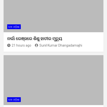
ମୋ ଓଡ଼ିଶା
ନର୍ଲା ରେଞ୍ଜରେ ଶିଶୁ ହାତୀର ମୃତ୍ୟୁ
21 hours ago
Sunil Kumar Dhangadamajhi
ମୋ ଓଡ଼ିଶା