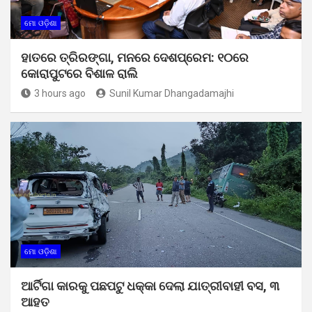
ମୋ ଓଡ଼ିଶା
ହାତରେ ତ୍ରିରଙ୍ଗା, ମନରେ ଦେଶପ୍ରେମ: ୧୦ରେ
କୋରାପୁଟରେ ବିଶାଳ ରାଲି
3 hours ago
Sunil Kumar Dhangadamajhi
ମୋ ଓଡ଼ିଶା
ଆର୍ଟିଗା କାରକୁ ପଛପଟୁ ଧକ୍କା ଦେଲା ଯାତ୍ରୀବାହୀ ବସ, ୩
ଆହତ