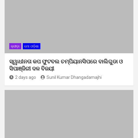
କ୍ରୀଡ଼ା
ମୋ ଓଡ଼ିଶା
ସ୍ୱାଧୀନତା କପ ଫୁଟବଲ ଚମ୍ପିୟାନସିପରେ ବାଲିଗୁଡା ଓ
ସିପାଞ୍ଜିରୀ ଦଳ ବିଜୟୀ
2 days ago
Sunil Kumar Dhangadamajhi