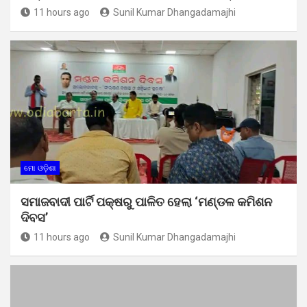
11 hours ago
Sunil Kumar Dhangadamajhi
ମୋ ଓଡ଼ିଶା
ସମାଜବାଦୀ ପାର୍ଟି ପକ୍ଷରୁ ପାଳିତ ହେଲା ‘ମଣ୍ଡଳ କମିଶନ
ଦିବସ’
11 hours ago
Sunil Kumar Dhangadamajhi