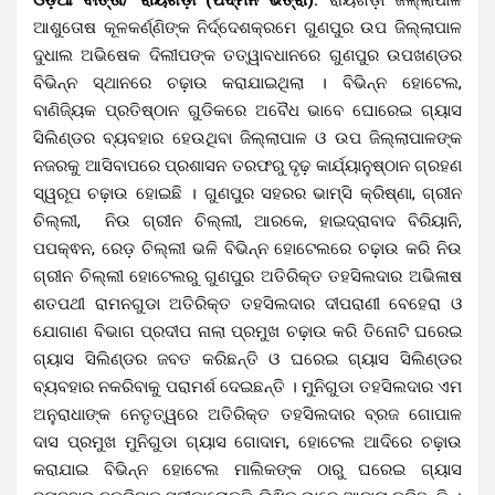
ଆଶୁତୋଷ କୂଳକର୍ଣ୍ଣିଙ୍କ ନିର୍ଦ୍ଦେଶକ୍ରମେ ଗୁଣପୁର ଉପ ଜିଲ୍ଲାପାଳ
ଦୁଧାଲ ଅଭିଷେକ ଦିଲୀପଙ୍କ ତତ୍ୱାବଧାନରେ ଗୁଣପୁର ଉପଖଣ୍ଡର
ବିଭିନ୍ନ ସ୍ଥାନରେ ଚଢ଼ାଉ କରାଯାଇଥିଲା । ବିଭିନ୍ନ ହୋଟେଲ,
ବାଣିଜ୍ୟିକ ପ୍ରତିଷ୍ଠାନ ଗୁଡିକରେ ଅବୈଧ ଭାବେ ଘୋରେଇ ଗ୍ୟାସ
ସିଲିଣ୍ଡର ବ୍ୟବହାର ହେଉଥିବା ଜିଲ୍ଲାପାଳ ଓ ଉପ ଜିଲ୍ଲାପାଳଙ୍କ
ନଜରକୁ ଆସିବାପରେ ପ୍ରଶାସନ ତରଫରୁ ଦୃଢ଼ କାର୍ଯ୍ୟାନୁଷ୍ଠାନ ଗ୍ରହଣ
ସ୍ୱରୂପ ଚଢ଼ାଉ ହୋଇଛି । ଗୁଣପୁର ସହରର ଭାମ୍ସି କ୍ରିଷ୍ଣା, ଗ୍ରୀନ
ଚିଲ୍ଲୀ, ନିଉ ଗ୍ରୀନ ଚିଲ୍ଲୀ, ଆରକେ, ହାଇଦ୍ରାବାଦ ବିରିୟାନି,
ପପକ୍ଵନ, ରେଡ଼ ଚିଲ୍ଲୀ ଭଳି ବିଭିନ୍ନ ହୋଟେଲରେ ଚଢ଼ାଉ କରି ନିଉ
ଗ୍ରୀନ ଚିଲ୍ଲୀ ହୋଟେଲରୁ ଗୁଣପୁର ଅତିରିକ୍ତ ତହସିଲଦାର ଅଭିଳାଷ
ଶତପଥୀ ରାମନଗୁଡା ଅତିରିକ୍ତ ତହସିଲଦାର ଦୀପରାଣୀ ବେହେରା ଓ
ଯୋଗାଣ ବିଭାଗ ପ୍ରଦୀପ ନାଲା ପ୍ରମୁଖ ଚଢ଼ାଉ କରି ତିନୋଟି ଘରେଇ
ଗ୍ୟାସ ସିଲିଣ୍ଡର ଜବତ କରିଛନ୍ତି ଓ ଘରେଇ ଗ୍ୟାସ ସିଲିଣ୍ଡର
ବ୍ୟବହାର ନକରିବାକୁ ପରାମର୍ଶ ଦେଇଛନ୍ତି । ମୁନିଗୁଡା ତହସିଲଦାର ଏମ
ଅନୁରାଧାଙ୍କ ନେତୃତ୍ୱରେ ଅତିରିକ୍ତ ତହସିଲଦାର ବ୍ରଜ ଗୋପାଳ
ଦାସ ପ୍ରମୁଖ ମୁନିଗୁଡା ଗ୍ୟାସ ଗୋଦାମ, ହୋଟେଲ ଆଦିରେ ଚଢ଼ାଉ
କରାଯାଇ ବିଭିନ୍ନ ହୋଟେଲ ମାଲିକଙ୍କ ଠାରୁ ଘରେଇ ଗ୍ୟାସ