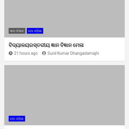
ଜ୍ଞାନ-ବିଜ୍ଞାନ
ମୋ ଓଡ଼ିଶା
ବିଦ୍ୟାଳୟରସ୍ତରୀୟ ଜ୍ଞାନ ବିଜ୍ଞାନ ମେଳା
21 hours ago
Sunil Kumar Dhangadamajhi
ମୋ ଓଡ଼ିଶା