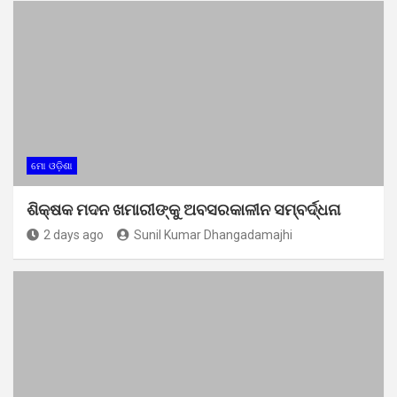
ମୋ ଓଡ଼ିଶା
ଶିକ୍ଷକ ମଦନ ଖମାରୀଙ୍କୁ ଅବସରକାଳୀନ ସମ୍ବର୍ଦ୍ଧନା
2 days ago
Sunil Kumar Dhangadamajhi