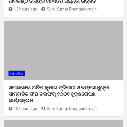
ନୀଳକଣ୍ଠ ଦାସଙ୍କ ୧୪୩ତମ ଜୟନ୍ତୀ ଉତ୍ସବ
13 hours ago
Sunil Kumar Dhangadamajhi
ମୋ ଓଡ଼ିଶା
ସମାଜସେବୀ ଅନିଲ କୁମାର ତ୍ରିପାଠୀ ଓ ବଙ୍ଗୋମୁଣ୍ଡା
ସାମ୍ବାଦିକ ସଂଘ ତରଫରୁ ୧୦୦୧ ବୃକ୍ଷରୋପଣ
କାର୍ଯ୍ୟକ୍ରମ
13 hours ago
Sunil Kumar Dhangadamajhi