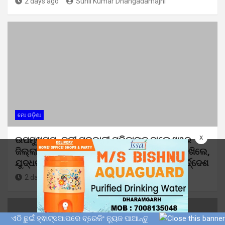
2 days ago
Sunil Kumar Dhangadamajhi
ମୋ ଓଡ଼ିଶା
x
ଉପମୁଖ୍ୟମନ୍ତ୍ରୀ ପ୍ରଭାତୀ ପରିଡାଙ୍କ ବାଲେଶ୍ୱର
ଜିଲ୍ଲା ଗସ୍ତ: ବନ୍ୟା କ୍ଷତିଗ୍ରସ୍ତ ଅଞ୍ଚଳ ବୁଲି ଦେଖିଲେ,
ଯୁଦ୍ଧକାଳୀନ ଭିତ୍ତିରେ ପୁନରୁଦ୍ଧାର ପାଇଁ ଦେଲେ ନିର୍ଦ୍ଦେଶ
2 days ago
Sunil Kumar Dhangadamajhi
ଏଠି ଛୁଇଁ ହ୍ଵାଟ୍ସଆପରେ ବ୍ରେକିଂ ନ୍ୟୁଜ ପାଆନ୍ତୁ