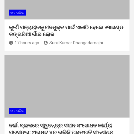
ମୋ ଓଡ଼ିଶା
କୁର୍ଲୀ ପଞ୍ଚାୟତକୁ ମଦମୁକ୍ତ ପାଇଁ ଏକାଠି ହେଲେ ୨୩ଖଣ୍ଡ
ଡଙ୍ଗରିଆ ଗାଁର ଲୋକ
17 hours ago
Sunil Kumar Dhangadamajhi
ମୋ ଓଡ଼ିଶା
ନର୍ଲା ବ୍ଲକରେ ସ୍ୱତନ୍ତ୍ର ସଘନ ସଂଶୋଧନ କାର୍ଯ୍ୟ
ପ୍ରସଙ୍ଗ: ଅଗଷ୍ଟ ୪ରୁ ଚାଲିଛି ଅସଙ୍ଗତି ସଂଶୋଧନ