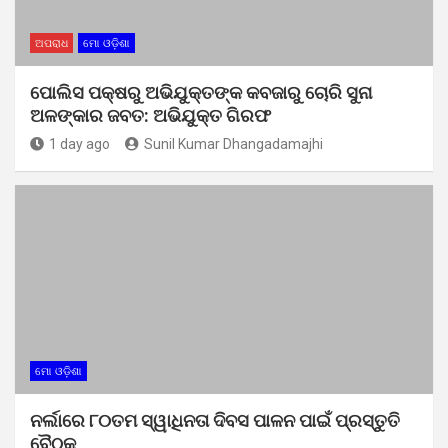
ଅପରାଧ
ମୋ ଓଡ଼ିଶା
ପୋଲିସ ପକ୍ଷରୁ ଅଭିଯୁକ୍ତଙ୍କ କବଜାରୁ ଚୋରି ସୁନା
ଅଳଙ୍କାର ଜବତ: ଅଭିଯୁକ୍ତ ଗିରଫ
1 day ago
Sunil Kumar Dhangadamajhi
ମୋ ଓଡ଼ିଶା
ନର୍ଲାରେ ୮୦ତମ ସ୍ୱାଧିନତା ଦିବସ ପାଳନ ପାଇଁ ପ୍ରସ୍ତୁତି
ବୈଠକ