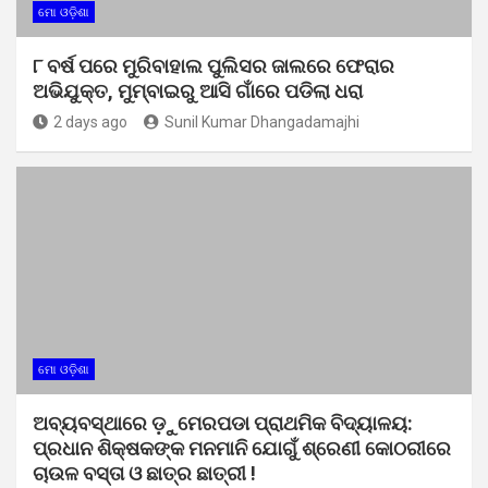
ମୋ ଓଡ଼ିଶା
୮ ବର୍ଷ ପରେ ମୁରିବାହାଲ ପୁଲିସର ଜାଲରେ ଫେରାର
ଅଭିଯୁକ୍ତ, ମୁମ୍ବାଇରୁ ଆସି ଗାଁରେ ପଡିଲା ଧରା
2 days ago
Sunil Kumar Dhangadamajhi
ମୋ ଓଡ଼ିଶା
ଅବ୍ୟବସ୍ଥାରେ ଡ଼ୁମେରପଡା ପ୍ରାଥମିକ ବିଦ୍ୟାଳୟ:
ପ୍ରଧାନ ଶିକ୍ଷକଙ୍କ ମନମାନି ଯୋଗୁଁ ଶ୍ରେଣୀ କୋଠରୀରେ
ଚାଉଳ ବସ୍ତା ଓ ଛାତ୍ର ଛାତ୍ରୀ !