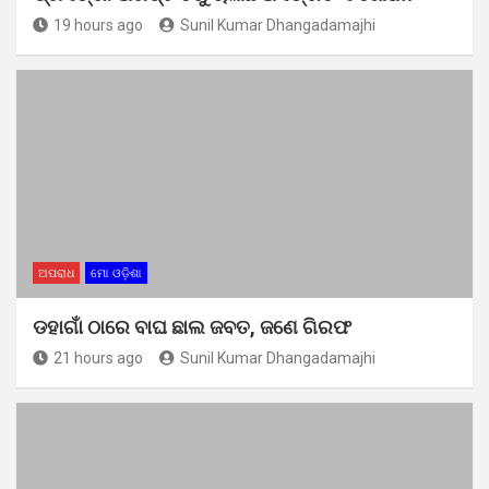
19 hours ago
Sunil Kumar Dhangadamajhi
ଅପରାଧ
ମୋ ଓଡ଼ିଶା
ଡହାଗାଁ ଠାରେ ବାଘ ଛାଲ ଜବତ, ଜଣେ ଗିରଫ
21 hours ago
Sunil Kumar Dhangadamajhi