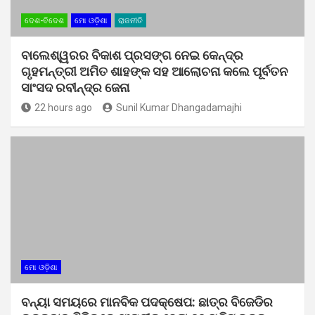
ଦେଶ-ବିଦେଶ
ମୋ ଓଡ଼ିଶା
ରାଜନୀତି
ବାଲେଶ୍ୱରର ବିକାଶ ପ୍ରସଙ୍ଗ ନେଇ କେନ୍ଦ୍ର
ଗୃହମନ୍ତ୍ରୀ ଅମିତ ଶାହଙ୍କ ସହ ଆଲୋଚନା କଲେ ପୂର୍ବତନ
ସାଂସଦ ରବୀନ୍ଦ୍ର ଜେନା
22 hours ago
Sunil Kumar Dhangadamajhi
ମୋ ଓଡ଼ିଶା
ବନ୍ୟା ସମୟରେ ମାନବିକ ପଦକ୍ଷେପ: ଛାତ୍ର ବିଜେଡିର