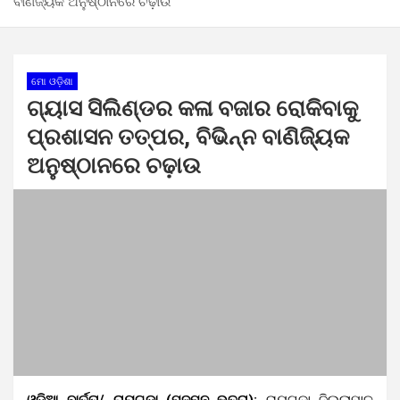
ବାଣିଜ୍ୟିକ ଅନୁଷ୍ଠାନରେ ଚଢ଼ାଉ
ମୋ ଓଡ଼ିଶା
ଗ୍ୟାସ ସିଲିଣ୍ଡର କଳା ବଜାର ରୋକିବାକୁ
ପ୍ରଶାସନ ତତ୍ପର, ବିଭିନ୍ନ ବାଣିଜ୍ୟିକ
ଅନୁଷ୍ଠାନରେ ଚଢ଼ାଉ
ଓଡ଼ିଆ ବାର୍ତ୍ତା/ ରାୟଗଡ଼ା (ପଦ୍ମନ ଭତ୍ରା):
ରାୟଗଡ଼ା ଜିଲ୍ଲାପାଳ