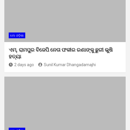
ମୋ ଓଡ଼ିଶା
ଏମ୍. ରାମପୁର ବିଜେପି ନେତା ଫକୀର ରଣାଙ୍କୁ ଛୁରୀ ଭୁଷି
ହତ୍ୟା
2 days ago
Sunil Kumar Dhangadamajhi