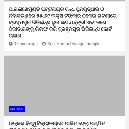
ପାରଳାଖେମୁଣ୍ଡି ପଟ୍ଟନାୟକ ବନ୍ଧ ପୁନରୁଦ୍ଧାର ଓ
ନବୀକରଣରେ ୫୫.୬୯ ଲକ୍ଷ ଟଙ୍କାର ଠକେଇ ଘଟଣାରେ
ବ୍ରହ୍ମପୁର ଭିଜିଲାନ୍ସ ଦୁଇ ଜଣ ଯନ୍ତ୍ରୀ ଏବଂ ଜଣେ
ଠିକାଦାରଙ୍କୁ ଗିରଫ କରି ବ୍ରହ୍ମପୁର ଭିଜିଲାନ୍ସ କୋର୍ଟ
ଚାଲାଣ
13 hours ago
Sunil Kumar Dhangadamajhi
ମୋ ଓଡ଼ିଶା
ଉତ୍କଳ ବିଶ୍ୱବିଦ୍ୟାଳୟରେ ପାଳିତ ହେଲା ପଣ୍ଡିତ