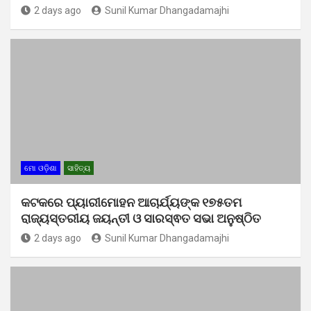
2 days ago
Sunil Kumar Dhangadamajhi
ମୋ ଓଡ଼ିଶା
ସାହିତ୍ୟ
କଟକରେ ପ୍ୟାରୀମୋହନ ଆଚାର୍ଯ୍ୟଙ୍କ ୧୭୫ତମ
ରାଜ୍ୟସ୍ତରୀୟ ଜୟନ୍ତୀ ଓ ସାରସ୍ଵତ ସଭା ଅନୁଷ୍ଠିତ
2 days ago
Sunil Kumar Dhangadamajhi