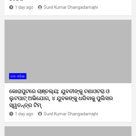
1 day ago
Sunil Kumar Dhangadamajhi
ମୋ ଓଡ଼ିଶା
କୋରାପୁଟରେ ଚାଞ୍ଚଲ୍ୟ: ଯୁବତୀଙ୍କୁ ଟଣାଓଟରା ଓ
ଲୁଟପାଟ୍ ଅଭିଯୋଗ, ୪ ଯୁବକଙ୍କୁ ଧରିବାକୁ ପୁଲିସର
ସ୍ୱତନ୍ତ୍ର ଟିମ୍
1 day ago
Sunil Kumar Dhangadamajhi