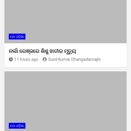
ମୋ ଓଡ଼ିଶା
ନର୍ଲା ରେଞ୍ଜରେ ଶିଶୁ ହାତୀର ମୃତ୍ୟୁ
11 hours ago
Sunil Kumar Dhangadamajhi
ମୋ ଓଡ଼ିଶା