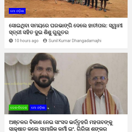
ମୋ ଓଡ଼ିଶା
ସୋଇଥିବା ସମୟରେ ଘରଭାଙ୍ଗି ଦେଲେ ହାତୀପଲ: ସ୍ୱାମୀ
ସ୍ତ୍ରୀ ସହିତ ଦୁଇ ଶିଶୁ ଗୁରୁତର
10 hours ago
Sunil Kumar Dhangadamajhi
ଦେଶ-ବିଦେଶ
ମୋ ଓଡ଼ିଶା
ଅଞ୍ଚଳର ବିକାଶ ନେଇ ସାଂସଦ ଭର୍ତ୍ତୃହରି ମହତାବଙ୍କୁ
ସାକ୍ଷାତ କଲେ ସାମାଜିକ କର୍ମୀ ଇଂ. ଗିରିଜା ଶଙ୍କର