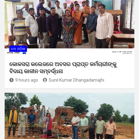
ମୋ ଓଡ଼ିଶା
କୋକସରା କଲେଜରେ ଅବସର ପ୍ରାପ୍ତ କର୍ମଚାରୀଙ୍କୁ
ବିଦାୟ କାଳୀନ ସମ୍ବର୍ଦ୍ଧନା
9 hours ago
Sunil Kumar Dhangadamajhi