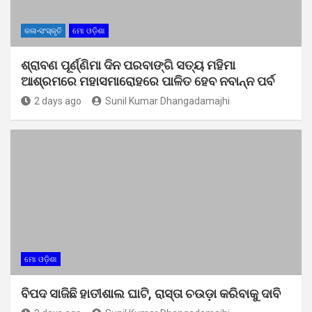
କଳା-ସଂସ୍କୃତି
ମୋ ଓଡ଼ିଶା
ଶ୍ରାବଣ ପୂର୍ଣ୍ଣିମା ଦିନ ପରବାଙ୍ଗି ସତ୍ୟ ମହିମା
ଆଶ୍ରମରେ ମହାସମାରୋହରେ ପାଳିତ ହେବ ନବାନ୍ନ ପର୍ବ
2 days ago
Sunil Kumar Dhangadamajhi
ମୋ ଓଡ଼ିଶା
ବିପଦ ସାଜିଛି ହାତୀଶାଲ ଘାଟି, ରାସ୍ତା ଚଉଡ଼ା କରିବାକୁ ଦାବି