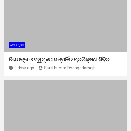
ମୋ ଓଡ଼ିଶା
ନିରାପତ୍ତା ଓ ସ୍ୱଚ୍ଛତା ସମ୍ପର୍କିତ ପ୍ରଶିକ୍ଷଣ ଶିବିର
2 days ago
Sunil Kumar Dhangadamajhi