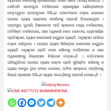
ବ୍ୟବହାର ନକରିବାକୁ ସ୍ବୀକାରୋକ୍ତି ଲିଖିତ ଭାବେ ଆଦାୟ କରିଛନ୍ତି ।
ସେହିପରି ରାମନଗୁଡା ତହସିଲଦାର ପ୍ରାଣକୃଷ୍ଣ ପାଣିଗ୍ରାହୀଙ୍କ
ନେତୃତ୍ୱରେ ରାମନଗୁଡାର ବିଭିନ୍ନ ହୋଟେଲରେ ଚଢ଼ାଉ କରାଯାଇ
ଘରେଇ ଗ୍ୟାସ ବ୍ୟବହାର ନକରିବାକୁ ପରାମର୍ଶ ଦିଆଯାଇଥିଲା ।
ପଦ୍ମପୁର, ଗୁଡାରି, ବିଷମକଟକ ଆଦି ସ୍ଥାନରେ ମଧ୍ୟ ତହସିଲଦାର,
ଅତିରିକ୍ତ ତହସିଲଦାର, ଥାନା ଅଧିକାରୀ ମାନେ ହୋଟେଲ, ବ୍ୟବସାୟିକ
ପ୍ରତିଷ୍ଠାନ, ଗ୍ୟାସ କଳାବଜାରୀ କରୁଥିବା ବ୍ୟକ୍ତି, ଅନୁଷ୍ଠାନ ଆଦିରେ
ଚଢ଼ାଉ କରିଥିଲେ । ଘରୋଇ ଗ୍ୟାସ ସିଲିଣ୍ଡର କଳାବଜାର କରୁଥିବା
ବ୍ୟକ୍ତି ଅନୁଷ୍ଠାନ ପ୍ରତି ନଜର ରଖିବାକୁ ତହସିଲଦାର ଓ ଥାନା
ଅଧିକାରୀଙ୍କୁ ଜିଲ୍ଲାପାଳ ନିର୍ଦ୍ଦେଶ ଦେଇଛନ୍ତି । ବର୍ତ୍ତମାନର
ପରିସ୍ଥିତିରେ ଘରୋଇ ଗ୍ୟାସ ବଣ୍ଟନ ପ୍ରତି ସୁନିଶ୍ଚିତ କରିବାକୁ ଓ
ଗ୍ୟାସ ମହଜୁଦ ଥିବା ଫଳକ ଗୋଦାମ, ଅଫିସ ସାମ୍ନାରେ ଟାଙ୍ଗିବାକୁ
ଜିଲ୍ଲା ପ୍ରଶାସନ ବିଭିନ୍ନ ଗ୍ୟାସ ଏଜେନ୍ସିଙ୍କୁ ପରାମର୍ଶ ଦେଇଛନ୍ତି ।