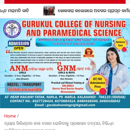
କୋକସରା କଲେଜରେ ଅବସର ପ୍ରାପ୍ତ କର୍ମଚାରୀଙ୍କୁ ବିଦାୟ କାଳୀନ
Home
ଗ୍ୟାସ ସିଲିଣ୍ଡର କଳା ବଜାର ରୋକିବାକୁ ପ୍ରଶାସନ ତତ୍ପର, ବିଭିନ୍ନ