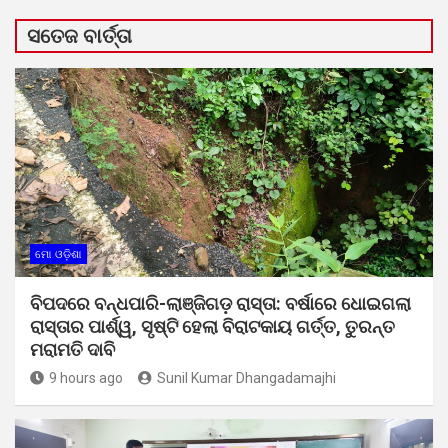
ସତେଜ ବାର୍ତ୍ତା
ମୋ ଓଡ଼ିଶା
ବିପଦରେ ବନ୍ଧପାରି-ଲାଞ୍ଜିଗଡ଼ ରାସ୍ତା: ବର୍ଷାରେ ଧୋଇଗଲା
ରାସ୍ତାର ପାର୍ଶ୍ୱ, ସୃଷ୍ଟି ହେଲା ବିରାଟକାୟ ଗର୍ତ୍ତ, ତୁରନ୍ତ
ମରାମତି ଦାବି
9 hours ago
Sunil Kumar Dhangadamajhi