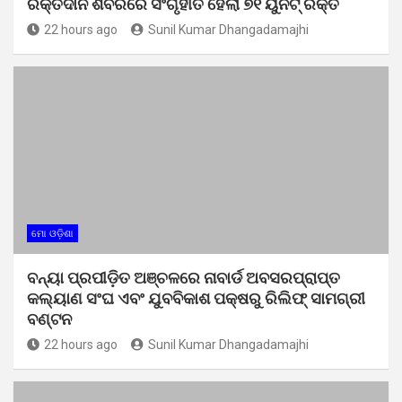
ରକ୍ତଦାନ ଶିବିରରେ ସଂଗୃହୀତ ହେଲା ୭୧ ୟୁନିଟ୍ ରକ୍ତ
22 hours ago
Sunil Kumar Dhangadamajhi
ମୋ ଓଡ଼ିଶା
ବନ୍ୟା ପ୍ରପୀଡ଼ିତ ଅଞ୍ଚଳରେ ନାବାର୍ଡ ଅବସରପ୍ରାପ୍ତ
କଲ୍ୟାଣ ସଂଘ ଏବଂ ଯୁବବିକାଶ ପକ୍ଷରୁ ରିଲିଫ୍ ସାମଗ୍ରୀ
ବଣ୍ଟନ
22 hours ago
Sunil Kumar Dhangadamajhi