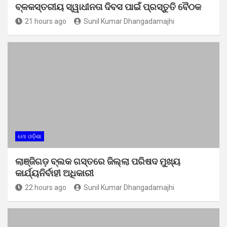
ବ୍ଳକସ୍ତରୀୟ ସ୍ୱାଧୀନତା ଦିବସ ପାଇଁ ପ୍ରସ୍ତୁତି ବୈଠକ
21 hours ago
Sunil Kumar Dhangadamajhi
ମୋ ଓଡ଼ିଶା
ଲାଞ୍ଜିଗଡ଼ ବ୍ଲକ ଗସ୍ତରେ ଜିଲ୍ଲା ପରିଷଦ ମୁଖ୍ୟ
କାର୍ଯ୍ୟନିର୍ବାହୀ ଅଧିକାରୀ
22 hours ago
Sunil Kumar Dhangadamajhi