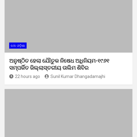
ମୋ ଓଡ଼ିଶା
ଅନୁଷ୍ଠିତ ହେଲା ଯୌତୁକ ନିଷେଧ ଅଧିନିୟମ-୧୯୬୧
ସମ୍ପର୍କିତ ଜିଲ୍ଲାସ୍ତରୀୟ ତାଲିମ ଶିବିର
22 hours ago
Sunil Kumar Dhangadamajhi