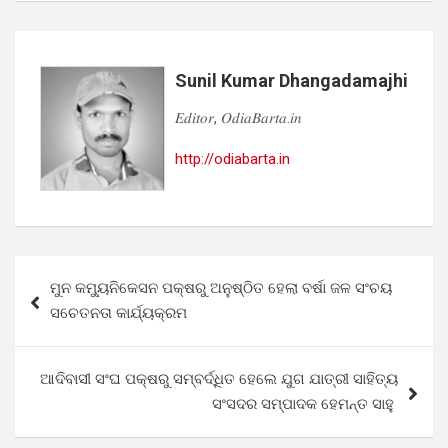
Sunil Kumar Dhangadamajhi
𝐸𝑑𝑖𝑡𝑜𝑟, 𝑂𝑑𝑖𝑎𝐵𝑎𝑟𝑡𝑎.𝑖𝑛
http://odiabarta.in
Post
ମୁନ କମ୍ୟୁନିକେସନ ପକ୍ଷରୁ ଅନୁଷ୍ଠିତ ହେଲା ବର୍ଷା ଜଳ ସଂଚୟ
navigation
ସଚେତନତା କାର୍ଯ୍ୟକ୍ରମ
ଆଦିବାସୀ ସଂଘ ପକ୍ଷରୁ ସମ୍ବର୍ଦ୍ଧିତ ହେଲେ ଯୁଗ ଯାତ୍ରୀ ସାହିତ୍ୟ
ସଂସଦର ସମ୍ପାଦକ ହେମନ୍ତ ସାହୁ