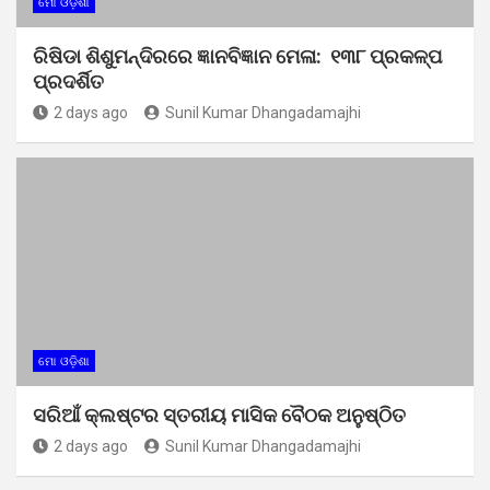
ମୋ ଓଡ଼ିଶା
ରିଷିଡା ଶିଶୁମନ୍ଦିରରେ ଜ୍ଞାନବିଜ୍ଞାନ ମେଳା: ୧୩୮ ପ୍ରକଳ୍ପ
ପ୍ରଦର୍ଶିତ
2 days ago
Sunil Kumar Dhangadamajhi
ମୋ ଓଡ଼ିଶା
ସରିଆଁ କ୍ଲଷ୍ଟର ସ୍ତରୀୟ ମାସିକ ବୈଠକ ଅନୁଷ୍ଠିତ
2 days ago
Sunil Kumar Dhangadamajhi