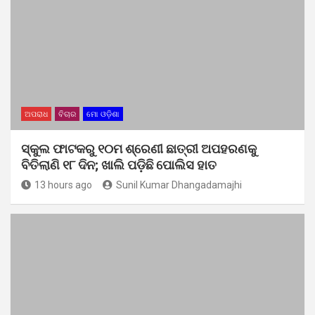
ଅପରାଧ
ବିଚାର
ମୋ ଓଡ଼ିଶା
ସ୍କୁଲ ଫାଟକରୁ ୧୦ମ ଶ୍ରେଣୀ ଛାତ୍ରୀ ଅପହରଣକୁ
ବିତିଲାଣି ୧୮ ଦିନ; ଖାଲି ପଡ଼ିଛି ପୋଲିସ ହାତ
13 hours ago
Sunil Kumar Dhangadamajhi