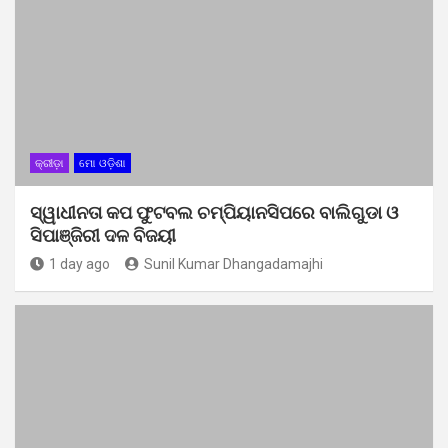
କ୍ରୀଡ଼ା
ମୋ ଓଡ଼ିଶା
ସ୍ୱାଧୀନତା କପ ଫୁଟବଲ ଚମ୍ପିୟାନସିପରେ ବାଲିଗୁଡା ଓ
ସିପାଞ୍ଜିରୀ ଦଳ ବିଜୟୀ
1 day ago
Sunil Kumar Dhangadamajhi