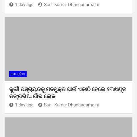
1 day ago
Sunil Kumar Dhangadamajhi
ମୋ ଓଡ଼ିଶା
କୁର୍ଲୀ ପଞ୍ଚାୟତକୁ ମଦମୁକ୍ତ ପାଇଁ ଏକାଠି ହେଲେ ୨୩ଖଣ୍ଡ
ଡଙ୍ଗରିଆ ଗାଁର ଲୋକ
1 day ago
Sunil Kumar Dhangadamajhi