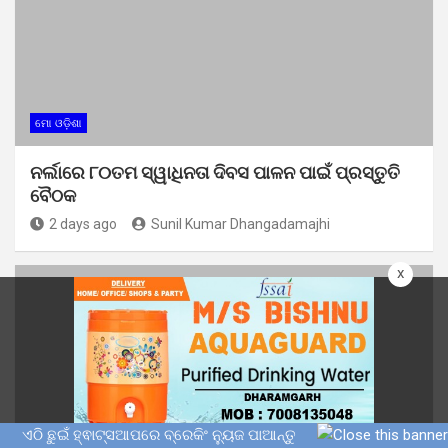
ମୋ ଓଡ଼ିଶା
ନର୍ଲାରେ ୮୦ତମ ସ୍ୱାଧିନତା ଦିବସ ପାଳନ ପାଇଁ ପ୍ରସ୍ତୁତି
ବୈଠକ
2 days ago
Sunil Kumar Dhangadamajhi
x
ଏଠି ଛୁଇଁ ହ୍ଵାଟ୍ସଆପରେ ବ୍ରେକିଂ ନ୍ୟୁଜ ପାଆନ୍ତୁ