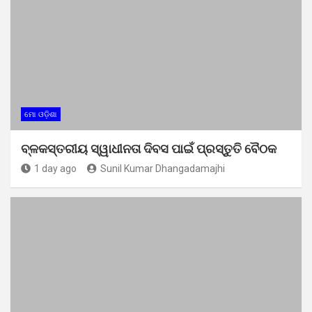
ମୋ ଓଡ଼ିଶା
ବ୍ଳକସ୍ତରୀୟ ସ୍ୱାଧୀନତା ଦିବସ ପାଇଁ ପ୍ରସ୍ତୁତି ବୈଠକ
1 day ago
Sunil Kumar Dhangadamajhi