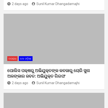
2 days ago
Sunil Kumar Dhangadamajhi
ଅପରାଧ
ମୋ ଓଡ଼ିଶା
ପୋଲିସ ପକ୍ଷରୁ ଅଭିଯୁକ୍ତଙ୍କ କବଜାରୁ ଚୋରି ସୁନା
ଅଳଙ୍କାର ଜବତ: ଅଭିଯୁକ୍ତ ଗିରଫ
2 days ago
Sunil Kumar Dhangadamajhi