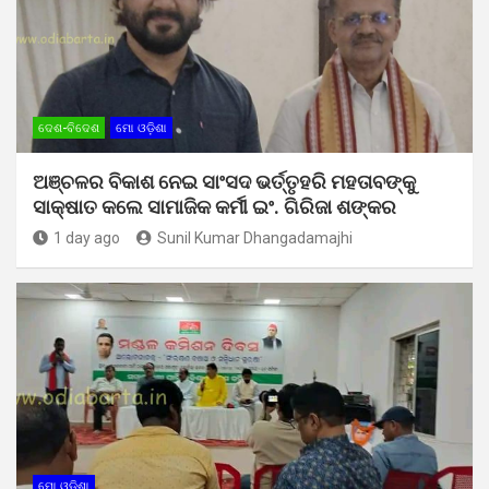
ଦେଶ-ବିଦେଶ
ମୋ ଓଡ଼ିଶା
ଅଞ୍ଚଳର ବିକାଶ ନେଇ ସାଂସଦ ଭର୍ତ୍ତୃହରି ମହତାବଙ୍କୁ
ସାକ୍ଷାତ କଲେ ସାମାଜିକ କର୍ମୀ ଇଂ. ଗିରିଜା ଶଙ୍କର
1 day ago
Sunil Kumar Dhangadamajhi
ମୋ ଓଡ଼ିଶା