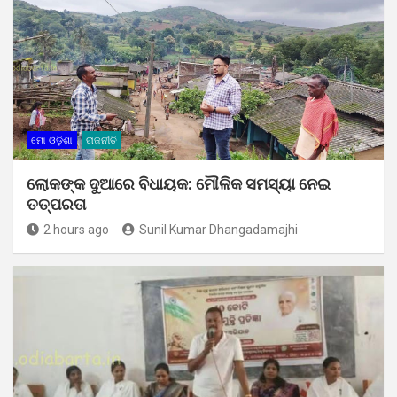
ମୋ ଓଡ଼ିଶା
ରାଜନୀତି
ଲୋକଙ୍କ ଦୁଆରେ ବିଧାୟକ: ମୌଳିକ ସମସ୍ୟା ନେଇ
ତତ୍ପରତା
2 hours ago
Sunil Kumar Dhangadamajhi