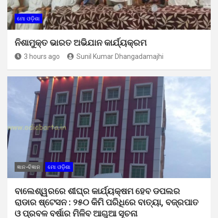
ମୋ ଓଡ଼ିଶା
ନିଶାମୁକ୍ତ ଭାରତ ଅଭିଯାନ କାର୍ଯ୍ୟକ୍ରମ
3 hours ago
Sunil Kumar Dhangadamajhi
ଜ୍ଞାନ-ବିଜ୍ଞାନ
ମୋ ଓଡ଼ିଶା
ବାଲେଶ୍ୱରରେ ଶୀଘ୍ର କାର୍ଯ୍ୟକ୍ଷମ ହେବ ଡପଲର
ରାଡାର ଷ୍ଟେସନ : ୨୫୦ କିମି ପରିଧିରେ ବାତ୍ୟା, ବଜ୍ରପାତ
ଓ ପ୍ରବଳ ବର୍ଷାର ମିଳିବ ଆଗୁଆ ସୂଚନା