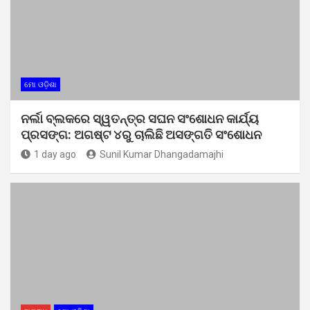
ମୋ ଓଡ଼ିଶା
ନର୍ଲା ବ୍ଲକରେ ସ୍ୱତନ୍ତ୍ର ସଘନ ସଂଶୋଧନ କାର୍ଯ୍ୟ
ପ୍ରସଙ୍ଗ: ଅଗଷ୍ଟ ୪ରୁ ଚାଲିଛି ଅସଙ୍ଗତି ସଂଶୋଧନ
1 day ago
Sunil Kumar Dhangadamajhi