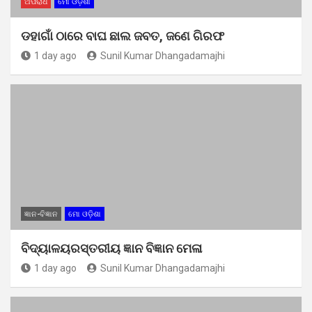
ଅପରାଧ
ମୋ ଓଡ଼ିଶା
ଡହାଗାଁ ଠାରେ ବାଘ ଛାଲ ଜବତ, ଜଣେ ଗିରଫ
1 day ago
Sunil Kumar Dhangadamajhi
ଜ୍ଞାନ-ବିଜ୍ଞାନ
ମୋ ଓଡ଼ିଶା
ବିଦ୍ୟାଳୟରସ୍ତରୀୟ ଜ୍ଞାନ ବିଜ୍ଞାନ ମେଳା
1 day ago
Sunil Kumar Dhangadamajhi