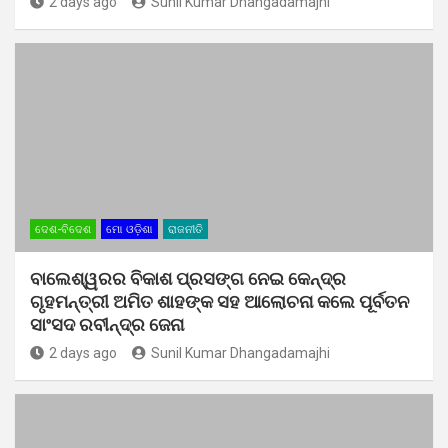
2 days ago
Sunil Kumar Dhangadamajhi
ଦେଶ-ବିଦେଶ
ମୋ ଓଡ଼ିଶା
ରାଜନୀତି
ବାଲେଶ୍ୱରର ବିକାଶ ପ୍ରସଙ୍ଗ ନେଇ କେନ୍ଦ୍ର
ଗୃହମନ୍ତ୍ରୀ ଅମିତ ଶାହଙ୍କ ସହ ଆଲୋଚନା କଲେ ପୂର୍ବତନ
ସାଂସଦ ରବୀନ୍ଦ୍ର ଜେନା
2 days ago
Sunil Kumar Dhangadamajhi