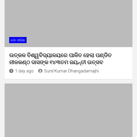
ମୋ ଓଡ଼ିଶା
ଉତ୍କଳ ବିଶ୍ୱବିଦ୍ୟାଳୟରେ ପାଳିତ ହେଲା ପଣ୍ଡିତ
ନୀଳକଣ୍ଠ ଦାସଙ୍କ ୧୪୩ତମ ଜୟନ୍ତୀ ଉତ୍ସବ
1 day ago
Sunil Kumar Dhangadamajhi