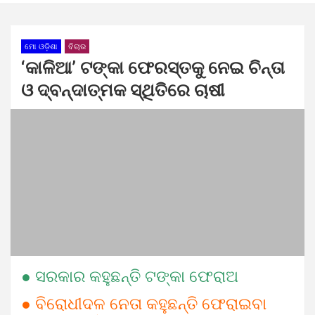
ମୋ ଓଡ଼ିଶା
ବିଚାର
‘କାଳିଆ’ ଟଙ୍କା ଫେରସ୍ତକୁ ନେଇ ଚିନ୍ତା
ଓ ଦ୍ବନ୍ଦାତ୍ମକ ସ୍ଥିତିରେ ଚାଷୀ
● ସରକାର କହୁଛନ୍ତି ଟଙ୍କା ଫେରାଅ
● ବିରୋଧୀଦଳ ନେତା କହୁଛନ୍ତି ଫେରାଇବା