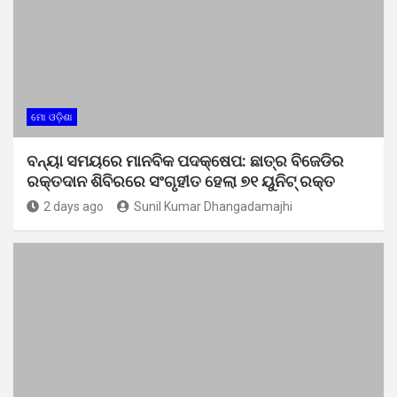
ମୋ ଓଡ଼ିଶା
ବନ୍ୟା ସମୟରେ ମାନବିକ ପଦକ୍ଷେପ: ଛାତ୍ର ବିଜେଡିର
ରକ୍ତଦାନ ଶିବିରରେ ସଂଗୃହୀତ ହେଲା ୭୧ ୟୁନିଟ୍ ରକ୍ତ
2 days ago
Sunil Kumar Dhangadamajhi