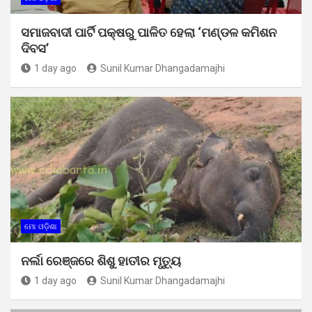
ସମାଜବାଦୀ ପାର୍ଟି ପକ୍ଷରୁ ପାଳିତ ହେଲା ‘ମଣ୍ଡଳ କମିଶନ
ଦିବସ’
1 day ago
Sunil Kumar Dhangadamajhi
ମୋ ଓଡ଼ିଶା
ନର୍ଲା ରେଞ୍ଜରେ ଶିଶୁ ହାତୀର ମୃତ୍ୟୁ
1 day ago
Sunil Kumar Dhangadamajhi