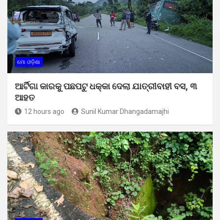
ମୋ ଓଡ଼ିଶା
ଆର୍ଟିଗା କାରକୁ ପଛପଟୁ ଧକ୍କା ଦେଲା ଯାତ୍ରୀବାହୀ ବସ, ୩
ଆହତ
12 hours ago
Sunil Kumar Dhangadamajhi