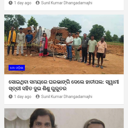
1 day ago
Sunil Kumar Dhangadamajhi
ମୋ ଓଡ଼ିଶା
ସୋଇଥିବା ସମୟରେ ଘରଭାଙ୍ଗି ଦେଲେ ହାତୀପଲ: ସ୍ୱାମୀ
ସ୍ତ୍ରୀ ସହିତ ଦୁଇ ଶିଶୁ ଗୁରୁତର
1 day ago
Sunil Kumar Dhangadamajhi