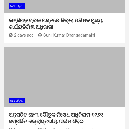
ମୋ ଓଡ଼ିଶା
ଲାଞ୍ଜିଗଡ଼ ବ୍ଲକ ଗସ୍ତରେ ଜିଲ୍ଲା ପରିଷଦ ମୁଖ୍ୟ
କାର୍ଯ୍ୟନିର୍ବାହୀ ଅଧିକାରୀ
2 days ago
Sunil Kumar Dhangadamajhi
ମୋ ଓଡ଼ିଶା
ଅନୁଷ୍ଠିତ ହେଲା ଯୌତୁକ ନିଷେଧ ଅଧିନିୟମ-୧୯୬୧
ସମ୍ପର୍କିତ ଜିଲ୍ଲାସ୍ତରୀୟ ତାଲିମ ଶିବିର