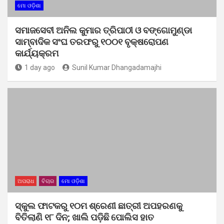
ମୋ ଓଡ଼ିଶା
ସମାଜସେବୀ ଅନିଲ କୁମାର ତ୍ରିପାଠୀ ଓ ବଙ୍ଗୋମୁଣ୍ଡା
ସାମ୍ବାଦିକ ସଂଘ ତରଫରୁ ୧୦୦୧ ବୃକ୍ଷରୋପଣ
କାର୍ଯ୍ୟକ୍ରମ
1 day ago
Sunil Kumar Dhangadamajhi
ଅପରାଧ
ବିଚାର
ମୋ ଓଡ଼ିଶା
ସ୍କୁଲ ଫାଟକରୁ ୧୦ମ ଶ୍ରେଣୀ ଛାତ୍ରୀ ଅପହରଣକୁ
ବିତିଲାଣି ୧୮ ଦିନ; ଖାଲି ପଡ଼ିଛି ପୋଲିସ ହାତ