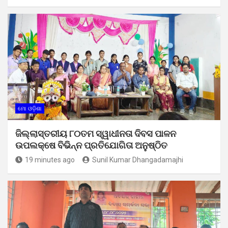
ମୋ ଓଡ଼ିଶା
ଜିଲ୍ଲାସ୍ତରୀୟ ୮୦ତମ ସ୍ୱାଧୀନତା ଦିବସ ପାଳନ
ଉପଲକ୍ଷେ ବିଭିନ୍ନ ପ୍ରତିଯୋଗିତା ଅନୁଷ୍ଠିତ
19 minutes ago
Sunil Kumar Dhangadamajhi