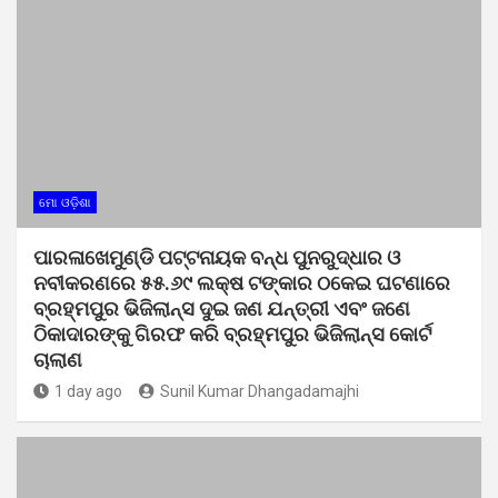
ମୋ ଓଡ଼ିଶା
ପାରଳାଖେମୁଣ୍ଡି ପଟ୍ଟନାୟକ ବନ୍ଧ ପୁନରୁଦ୍ଧାର ଓ
ନବୀକରଣରେ ୫୫.୬୯ ଲକ୍ଷ ଟଙ୍କାର ଠକେଇ ଘଟଣାରେ
ବ୍ରହ୍ମପୁର ଭିଜିଲାନ୍ସ ଦୁଇ ଜଣ ଯନ୍ତ୍ରୀ ଏବଂ ଜଣେ
ଠିକାଦାରଙ୍କୁ ଗିରଫ କରି ବ୍ରହ୍ମପୁର ଭିଜିଲାନ୍ସ କୋର୍ଟ
ଚାଲାଣ
1 day ago
Sunil Kumar Dhangadamajhi