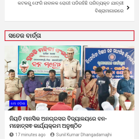
କଟକରୁ ଫେରି ନାବାଳକ ରୋଗୀ ପଡିରହିଛି ପରିତ୍ୟକ୍ତ ଯାତ୍ରୀ
ବିଶ୍ରାମାଗାରରେ
ସତେଜ ବାର୍ତ୍ତା
ମୋ ଓଡ଼ିଶା
ନିୟତି ମାନସିକ ଅନଗ୍ରସର ବିଦ୍ୟାଳୟରେ ବନ-
ମହୋତ୍ସଵ କାର୍ଯ୍ୟକ୍ରମ ଅନୁଷ୍ଠିତ
17 minutes ago
Sunil Kumar Dhangadamajhi