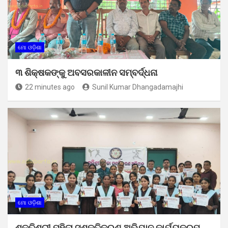
ମୋ ଓଡ଼ିଶା
୩ ଶିକ୍ଷକଙ୍କୁ ଅବସରକାଳୀନ ସମ୍ବର୍ଦ୍ଧନା
22 minutes ago
Sunil Kumar Dhangadamajhi
ମୋ ଓଡ଼ିଶା
ଶକ୍ତିଶ୍ରୀ ମହିଳା ସଶକ୍ତିକରଣ ଅଭିଯାନ କାର୍ଯ୍ୟକ୍ରମ