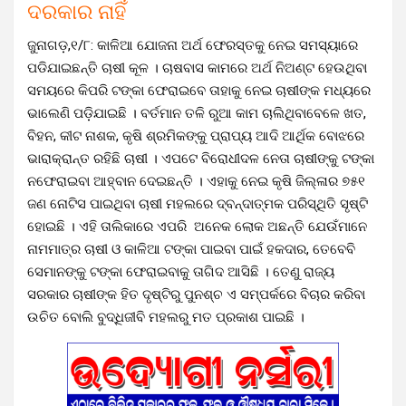
ଦରକାର ନାହିଁ
ଜୁନାଗଡ଼,୧/୮: କାଳିଆ ଯୋଜନା ଅର୍ଥ ଫେରସ୍ତକୁ ନେଇ ସମସ୍ୟାରେ
ପଡିଯାଇଛନ୍ତି ଚାଷୀ କୂଳ । ଚାଷବାସ କାମରେ ଅର୍ଥ ନିଅଣ୍ଟ ହେଉଥିବା
ସମୟରେ କିପରି ଟଙ୍କା ଫେରାଇବେ ତାହାକୁ ନେଇ ଚାଷୀଙ୍କ ମଧ୍ୟରେ
ଭାଲେଣି ପଡ଼ିଯାଇଛି । ବର୍ତମାନ ତଳି ରୁଆ କାମ ଚାଲିଥିବାବେଳେ ଖତ,
ବିହନ, କୀଟ ନାଶକ, କୃଷି ଶ୍ରମିକଙ୍କୁ ପ୍ରାପ୍ୟ ଆଦି ଆର୍ଥିକ ବୋଝରେ
ଭାରାକ୍ରାନ୍ତ ରହିଛି ଚାଷୀ । ଏପଟେ ବିରୋଧୀଦଳ ନେତା ଚାଷୀଙ୍କୁ ଟଙ୍କା
ନଫେରାଇବା ଆହ୍ବାନ ଦେଇଛନ୍ତି । ଏହାକୁ ନେଇ କୃଷି ଜିଲ୍ଳାର ୭୫୧
ଜଣ ନୋଟିସ ପାଇଥିବା ଚାଷୀ ମହଲରେ ଦ୍ବନ୍ଦାତ୍ମକ ପରିସ୍ଥିତି ସୃଷ୍ଟି
ହୋଇଛି । ଏହି ତାଲିକାରେ ଏପରି ଅନେକ ଲୋକ ଅଛନ୍ତି ଯେଉଁମାନେ
ନାମମାତ୍ର ଚାଷୀ ଓ କାଳିଆ ଟଙ୍କା ପାଇବା ପାଇଁ ହକଦାର, ତେବେବି
ସେମାନଙ୍କୁ ଟଙ୍କା ଫେରାଇବାକୁ ତାଗିଦ ଆସିଛି । ତେଣୁ ରାଜ୍ୟ
ସରକାର ଚାଷୀଙ୍କ ହିତ ଦୃଷ୍ଟିରୁ ପୁନଶ୍ଚ ଏ ସମ୍ପର୍କରେ ବିଚାର କରିବା
ଉଚିତ ବୋଲି ବୁଦ୍ଧିଜୀବି ମହଲରୁ ମତ ପ୍ରକାଶ ପାଇଛି ।