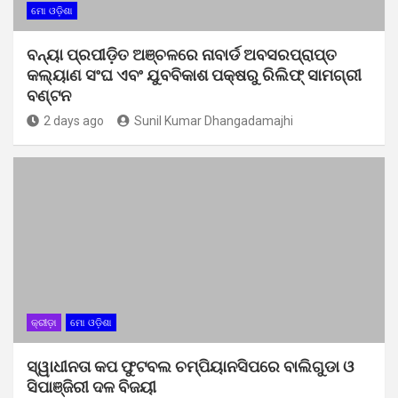
ମୋ ଓଡ଼ିଶା
ବନ୍ୟା ପ୍ରପୀଡ଼ିତ ଅଞ୍ଚଳରେ ନାବାର୍ଡ ଅବସରପ୍ରାପ୍ତ
କଲ୍ୟାଣ ସଂଘ ଏବଂ ଯୁବବିକାଶ ପକ୍ଷରୁ ରିଲିଫ୍ ସାମଗ୍ରୀ
ବଣ୍ଟନ
2 days ago
Sunil Kumar Dhangadamajhi
କ୍ରୀଡ଼ା
ମୋ ଓଡ଼ିଶା
ସ୍ୱାଧୀନତା କପ ଫୁଟବଲ ଚମ୍ପିୟାନସିପରେ ବାଲିଗୁଡା ଓ
ସିପାଞ୍ଜିରୀ ଦଳ ବିଜୟୀ