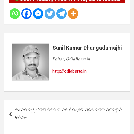
Sunil Kumar Dhangadamajhi
𝐸𝑑𝑖𝑡𝑜𝑟, 𝑂𝑑𝑖𝑎𝐵𝑎𝑟𝑡𝑎.𝑖𝑛
http://odiabarta.in
Post
୭୪ତମ ସ୍ୱାଧୀନତା ଦିବସ ପାଳନ ନିମନ୍ତେ ପ୍ରଶାସନର ପ୍ରସ୍ତୁତି
navigation
ବୈଠକ