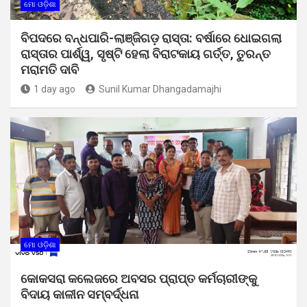
ମୋ ଓଡ଼ିଶା
ବିପଦରେ ବନ୍ଧପାରି-ଲାଞ୍ଜିଗଡ଼ ରାସ୍ତା: ବର୍ଷାରେ ଧୋଇଗଲା
ରାସ୍ତାର ପାର୍ଶ୍ୱ, ସୃଷ୍ଟି ହେଲା ବିରାଟକାୟ ଗର୍ତ୍ତ, ତୁରନ୍ତ
ମରାମତି ଦାବି
1 day ago
Sunil Kumar Dhangadamajhi
ମୋ ଓଡ଼ିଶା
କୋକସରା କଲେଜରେ ଅବସର ପ୍ରାପ୍ତ କର୍ମଚାରୀଙ୍କୁ
ବିଦାୟ କାଳୀନ ସମ୍ବର୍ଦ୍ଧନା