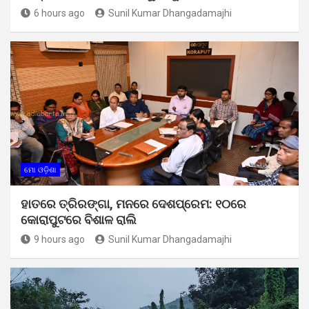
6 hours ago
Sunil Kumar Dhangadamajhi
ମୋ ଓଡ଼ିଶା
ହାତରେ ତ୍ରିରଙ୍ଗା, ମନରେ ଦେଶପ୍ରେମ: ୧୦ରେ
କୋରାପୁଟରେ ବିଶାଳ ରାଲି
9 hours ago
Sunil Kumar Dhangadamajhi