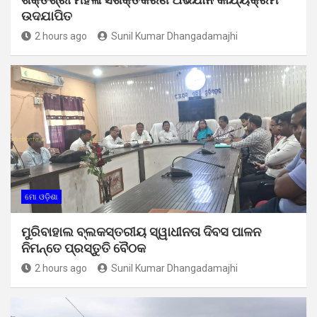
ଉଦଯାପିତ
2 hours ago
Sunil Kumar Dhangadamajhi
ମୋ ଓଡ଼ିଶା
ମୁରିବାହାଲ ବ୍ଲକସ୍ତରୀୟ ସ୍ୱାଧୀନତା ଦିବସ ପାଳନ
ନିମନ୍ତେ ପ୍ରସ୍ତୁତି ବୈଠକ
2 hours ago
Sunil Kumar Dhangadamajhi