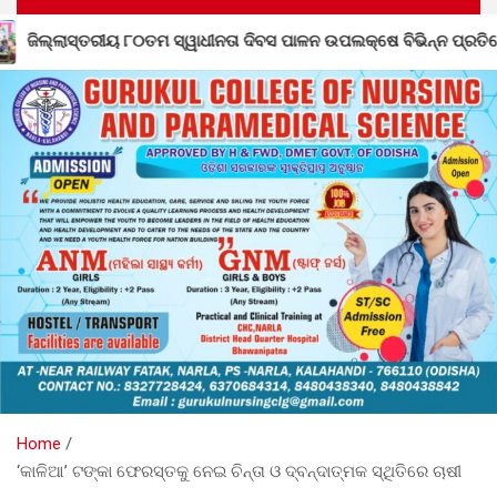
ସ୍ୱାଧୀନତା ଦିବସ ପାଳନ ଉପଲକ୍ଷେ ବିଭିନ୍ନ ପ୍ରତିଯୋଗିତା ଅନୁଷ୍ଠିତ
Home
‘କାଳିଆ’ ଟଙ୍କା ଫେରସ୍ତକୁ ନେଇ ଚିନ୍ତା ଓ ଦ୍ବନ୍ଦାତ୍ମକ ସ୍ଥିତିରେ ଚାଷୀ