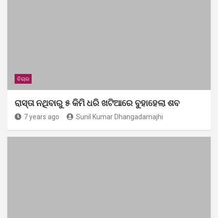
ବିଚାର
ରାସ୍ତା ନଥିବାରୁ ୫ କିମି ଧରି ଖଟିଆରେ ବୁହାହେଲା ଶବ
7 years ago
Sunil Kumar Dhangadamajhi