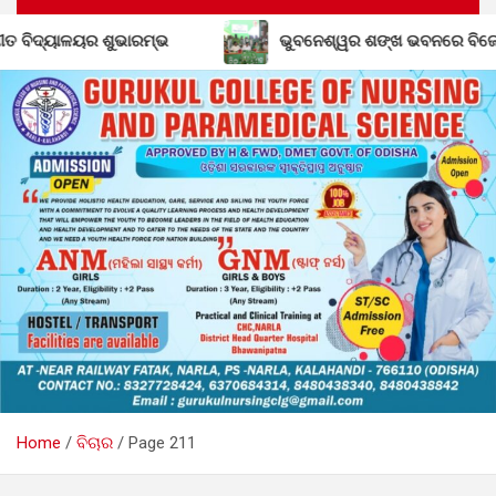
ବିଦ୍ୟାଳୟର ଶୁଭାରମ୍ଭ
ଭୁବନେଶ୍ୱର ଶଙ୍ଖ ଭବନରେ ବିଜେଡି ମିଶ୍ର
Home
ବିଚାର
Page 211