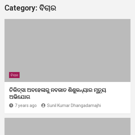
Category:
ବିଚାର
ବିଚାର
ଚିକିତ୍ସା ଅବହେଳାରୁ ନବଜାତ ଶିଶୁକନ୍ୟାର ମୃତ୍ୟୁ
ଅଭିଯୋଗ
7 years ago
Sunil Kumar Dhangadamajhi