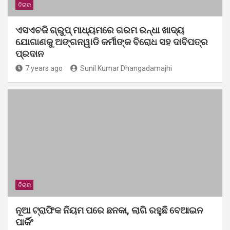
ବିଚାର
ଏସଏଚଜି ଗ୍ରୁପ୍ ମାଧ୍ୟମରେ ଗରମ ରନ୍ଧା ଖାଦ୍ୟ
ଯୋଗାଣକୁ ଅଙ୍ଗନୱାଡି କର୍ମୀଙ୍କ ବିରୋଧ ସହ ଦାବିପତ୍ର
ପ୍ରଦାନ
7 years ago
Sunil Kumar Dhangadamajhi
ବିଚାର
ନୂଆ ଟ୍ରାଫିକ ନିୟମ ପରେ ଛନକା, ଲାଗି ରହୁଛି ବେଆଇନ
ପାର୍କିଂ