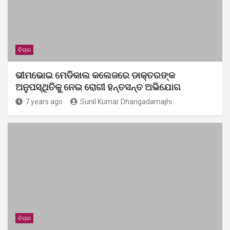
ବିଚାର
ଭୀମଭୋଇ ମେଡିକାଲ କଲେଜରେ ଡାକ୍ତରଙ୍କ
ଅନୁପସ୍ଥିତିକୁ ନେଇ ରୋଗୀ ହନ୍ତସନ୍ତ ଅଭିଯୋଗ
7 years ago
Sunil Kumar Dhangadamajhi
ବିଚାର