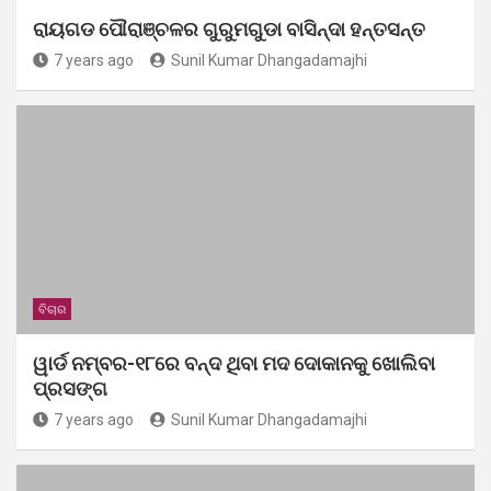
ରାୟଗଡ ପୌରାଞ୍ଚଳର ଗୁରୁମଗୁଡା ବାସିନ୍ଦା ହନ୍ତସନ୍ତ
7 years ago
Sunil Kumar Dhangadamajhi
ବିଚାର
ୱାର୍ଡ ନମ୍ବର-୧୮ରେ ବନ୍ଦ ଥିବା ମଦ ଦୋକାନକୁ ଖୋଲିବା
ପ୍ରସଙ୍ଗ
7 years ago
Sunil Kumar Dhangadamajhi