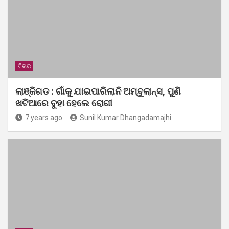
ବିଚାର
ଲାଞ୍ଜିଗଡ : ଗାଁକୁ ଯାଇପାରିଲାନି ଅମ୍ବୁଲାନ୍ସ, ପୁଣି
ଖଟିଆରେ ବୁହା ହେଲେ ରୋଗୀ
7 years ago
Sunil Kumar Dhangadamajhi