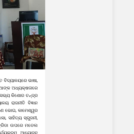
ଚ ବିଦ୍ୟାଳୟରେ ଭାଷା,
ଣୁଆଙ୍କ ଅଧ୍ୟକ୍ଷତାରେ
 ସଭ୍ୟ କିଶୋର ଚନ୍ଦ୍ର
ୟ ରାଜନୀତି ବିଜ୍ଞାନ
 ଚରଣ ଭୋଇ, କାମେଶ୍ୱର
ା, ସାହିତ୍ୟ ସ୍ରୁଜନୀ,
ଂ କ୍ରିଡା ଉପରେ ମଡେଲ
ାର୍ଯ୍ୟକ୍ରମ ଆୟୋଜନ