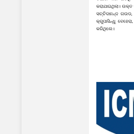
କରାଯାଇଥିଲା। ଉକ୍ତ ସ
ସଚ୍ଚିଦାନନ୍ଦ ଗଉଡ, 
କ୍ରୁପାସିନ୍ଧୁ ବେହ
କରିଥିଲେ।