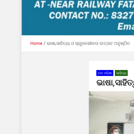
Home
ଭାଷା,ସାହିତ୍ୟ ଓ ସ୍ରୁଜନଶୀଳତା ଉତ୍ସବ ଅନୁଷ୍ଠିତ
ମୋ ଓଡ଼ିଶା
ସାହିତ୍ୟ
ଭାଷା,ସାହି