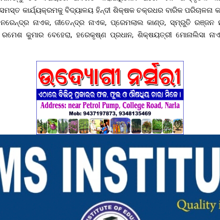
ମସ୍ତ କାର୍ଯ୍ୟକ୍ରମକୁ ବିଦ୍ୟାଳୟ ହିନ୍ଦୀ ଶିକ୍ଷକ ଚକ୍ରଧର ବାରିକ ପରିଚାଳନା 
ନରେନ୍ଦ୍ର ନାଏକ, ଜୀତେନ୍ଦ୍ର ନାଏକ, ପ୍ରେମଲାଲ କାଣ୍ଡ, ସ୍ମ୍ରୁତି ରଞ୍ଜନ
େରା, ରମେଶ କୁମାର ବେହେରା, ହରେକୃଷ୍ଣ ପ୍ରଧାନ, ଶିକ୍ଷୟତ୍ରୀ ମୋନାଲିସା 