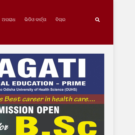
ଅପରାଧ
ଭିଡିଓ ବାର୍ତ୍ତା
ବିଚାର