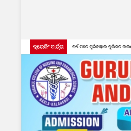
ବ୍ରେକିଂ ବାର୍ତ୍ତା
୮ ବର୍ଷ ପରେ ମୁରିବାହାଲ ପୁଲିସର ଜାଲରେ ଫେରାର ଅଭିଯୁକ୍ତ, ମୁ