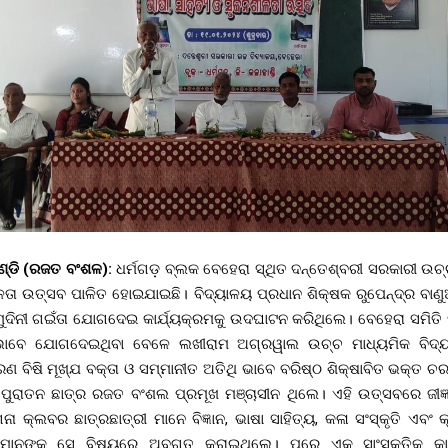
ାଣ୍ଡି (ରଜତ ବଂଶଳ):
ଧର୍ମଗଡ଼ ବ୍ଲକ ବେହେରା ସ୍ଥିତ ଦନ୍ତେଶ୍ବରୀ ସରକାରୀ ଉଚ୍
ୀଳତା ଉତ୍ସବ ପାଳିତ ହୋଇଯାଇଛି। ବିଦ୍ୟାଳୟ ପ୍ରଧାନ ଶିକ୍ଷକ ରୁପେନ୍ଦ୍ର ବା
ୁଦିନୀ ଗଇଁତା ଯୋଗଦେଇ କାର୍ଯ୍ୟକ୍ରମକୁ ଉଦଘାଟନ କରିଥିଲେ। ବେହେରା ସମିତି
ଭାବେ ଯୋଗଦେଇଥିବା ବେଳେ ଲଖୀରାମ ଅଗ୍ରୱାଲ ଉଚ୍ଚ ମାଧ୍ୟମିକ ବିଦ୍ୟାଳ
ବିଷି ମୂଖ୍ଯ ବକ୍ତା ଓ ସମ୍ମାନୀତ ଅତିଥି ଭାବେ ବରିଷ୍ଠ ଶିକ୍ଷାବିତ ଭକ୍ତ
, ପୁରାତନ ଛାତ୍ର ରଜତ ବଂଶଲ ପ୍ରମୂଖ ମଞ୍ଚାସୀନ ଥିଲେ। ଏହି ଉତ୍ସବରେ ଜୀଜ୍ଞାସ
ନା କ୍ଲବର ଛାତ୍ରଛାତ୍ରୀ ମାନେ ବିଜ୍ଞାନ, ଭାଷା ସାହିତ୍ୟ, କଳା ସଂସ୍କୃତି ଏବ
 ମାନଙ୍କୁ ସେ ବିଷୟରେ ଅବଗତ କରାଇଥିଲେ। ପରେ ଏକ ସାଂସ୍କୃତିକ କ