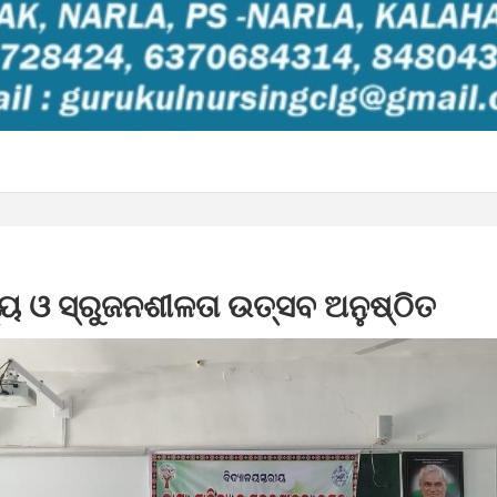
ତ୍ୟ ଓ ସ୍ରୁଜନଶୀଳତା ଉତ୍ସବ ଅନୁଷ୍ଠିତ