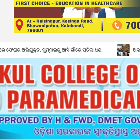
ମ୍ବାଇରୁ ଆସି ଗାଁରେ ପଡିଲା ଧରା
ଅବ୍ୟବସ୍ଥାରେ ଡ଼ୁମେରପଡା ପ୍