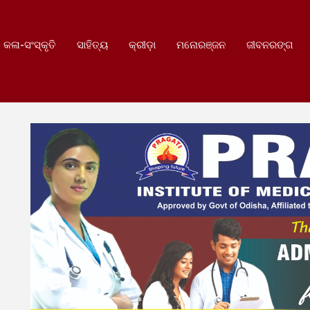
କଳା-ସଂସ୍କୃତି
ସାହିତ୍ୟ
କ୍ରୀଡ଼ା
ମନୋରଞ୍ଜନ
ଜୀବନରଙ୍ଗ