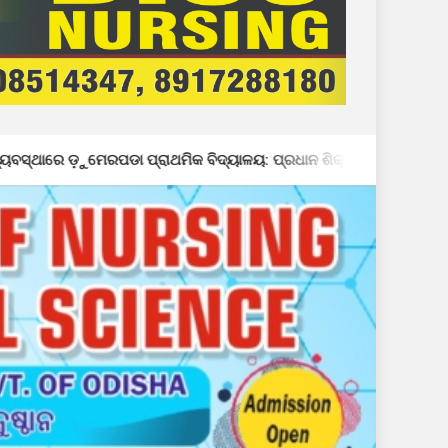
ରାଥମିକ ବିଦ୍ୟାଳୟ: ପ୍ରଧାନ ଶିକ୍ଷକଙ୍କ ମନମାନି ଯୋଗୁଁ ଶ୍ରେଣୀ କୋଠରୀରେ ଚ