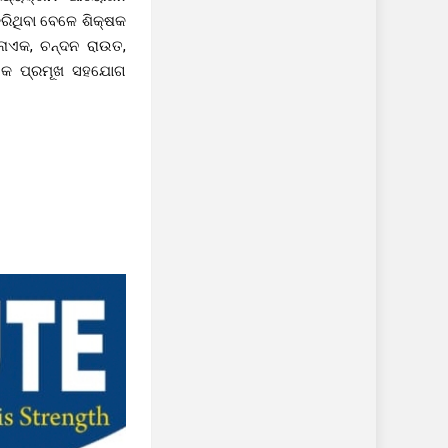
କରିଥିବା ବେଳେ ଶିକ୍ଷକ
 ନାଏକ, ଚନ୍ଦନ ରାଉତ,
ନାଏକ ପ୍ରମୂଖ ସହଯୋଗ