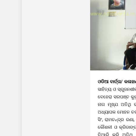
ଓଡିଆ ବାର୍ତ୍ତା/ କଳାହ
ସାହିତ୍ୟ ଓ ସ୍ରୁଜନଶ
ବେହେରା ସରପଞ୍ଚ କୁମ
ନାଗ ମୂଖ୍ଯ ଅତିଥି 
ଅଧ୍ୟାପକ ମୋହନ ଚରଣ 
ସିଂ, ରାମଚନ୍ଦ୍ର ରଣା
କୌଶଳୀ ଓ କ୍ରିଡାଙ୍ଗ
ତିଆରି କରି ଅତିଥି