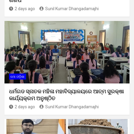
ଗିରଫ
2 days ago
Sunil Kumar Dhangadamajhi
ମୋ ଓଡ଼ିଶା
ଧର୍ମଗଡ ସ୍ନାତକ ମହିଳା ମହାବିଦ୍ୟାଳୟରେ ଆତ୍ମ ସୁରକ୍ଷା
କାର୍ଯ୍ୟକ୍ରମ ଅନୁଷ୍ଠିତ
2 days ago
Sunil Kumar Dhangadamajhi