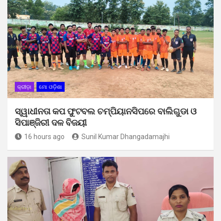
କ୍ରୀଡ଼ା
ମୋ ଓଡ଼ିଶା
ସ୍ୱାଧୀନତା କପ ଫୁଟବଲ ଚମ୍ପିୟାନସିପରେ ବାଲିଗୁଡା ଓ
ସିପାଞ୍ଜିରୀ ଦଳ ବିଜୟୀ
16 hours ago
Sunil Kumar Dhangadamajhi