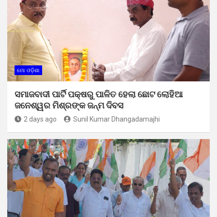
ମୋ ଓଡ଼ିଶା
ସମାଜବାଦୀ ପାର୍ଟି ପକ୍ଷରୁ ପାଳିତ ହେଲା ଛୋଟ ଲୋହିଆ
ଜନେଶ୍ୱର ମିଶ୍ରଙ୍କ ଜନ୍ମ ଦିବସ
2 days ago
Sunil Kumar Dhangadamajhi