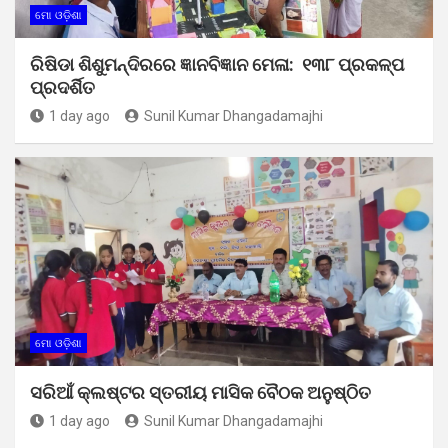
ମୋ ଓଡ଼ିଶା
ରିଷିଡା ଶିଶୁମନ୍ଦିରରେ ଜ୍ଞାନବିଜ୍ଞାନ ମେଳା: ୧୩୮ ପ୍ରକଳ୍ପ
ପ୍ରଦର୍ଶିତ
1 day ago
Sunil Kumar Dhangadamajhi
ମୋ ଓଡ଼ିଶା
ସରିଆଁ କ୍ଲଷ୍ଟର ସ୍ତରୀୟ ମାସିକ ବୈଠକ ଅନୁଷ୍ଠିତ
1 day ago
Sunil Kumar Dhangadamajhi