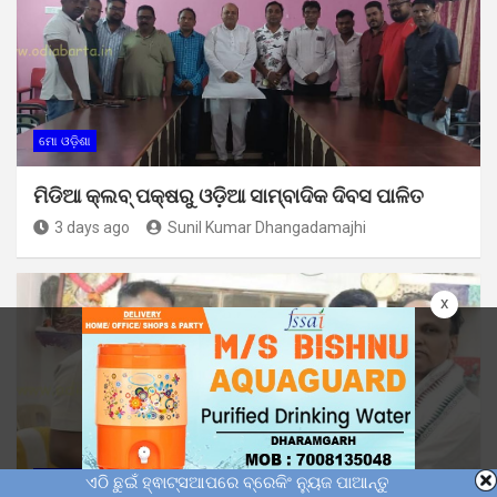
ମୋ ଓଡ଼ିଶା
ମିଡିଆ କ୍ଲବ୍ ପକ୍ଷରୁ ଓଡ଼ିଆ ସାମ୍ବାଦିକ ଦିବସ ପାଳିତ
3 days ago
Sunil Kumar Dhangadamajhi
x
ମୋ ଓଡ଼ିଶା
ଏଠି ଛୁଇଁ ହ୍ଵାଟ୍ସଆପରେ ବ୍ରେକିଂ ନ୍ୟୁଜ ପାଆନ୍ତୁ