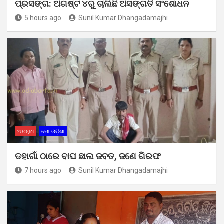
ପ୍ରସଙ୍ଗ: ଅଗଷ୍ଟ ୪ରୁ ଚାଲିଛି ଅସଙ୍ଗତି ସଂଶୋଧନ
5 hours ago
Sunil Kumar Dhangadamajhi
ଅପରାଧ
ମୋ ଓଡ଼ିଶା
ଡହାଗାଁ ଠାରେ ବାଘ ଛାଲ ଜବତ, ଜଣେ ଗିରଫ
7 hours ago
Sunil Kumar Dhangadamajhi