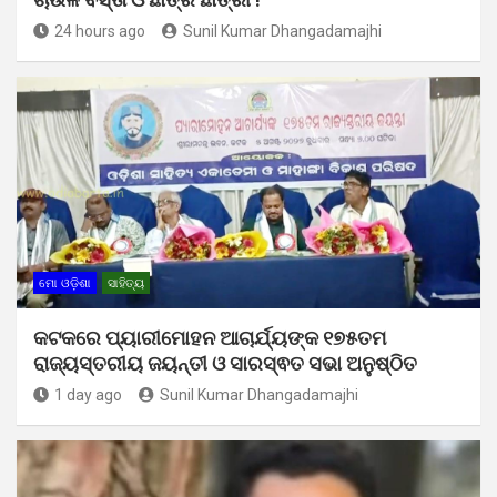
24 hours ago
Sunil Kumar Dhangadamajhi
ମୋ ଓଡ଼ିଶା
ସାହିତ୍ୟ
କଟକରେ ପ୍ୟାରୀମୋହନ ଆଚାର୍ଯ୍ୟଙ୍କ ୧୭୫ତମ
ରାଜ୍ୟସ୍ତରୀୟ ଜୟନ୍ତୀ ଓ ସାରସ୍ଵତ ସଭା ଅନୁଷ୍ଠିତ
1 day ago
Sunil Kumar Dhangadamajhi