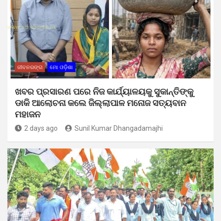
ଜୀବନରଙ୍ଗ
ମୋ ଓଡ଼ିଶା
ଖବର ପ୍ରସାରଣ ପରେ ନିଜ କାର୍ଯ୍ୟାଳୟକୁ ସୁକାନ୍ତିଙ୍କୁ
ଡାକି ଆଲୋଚନା କଲେ ଜିଲ୍ଲାପାଳ ମନୋଜ ସତ୍ୟବାନ
ମହାଜନ
2 days ago
Sunil Kumar Dhangadamajhi