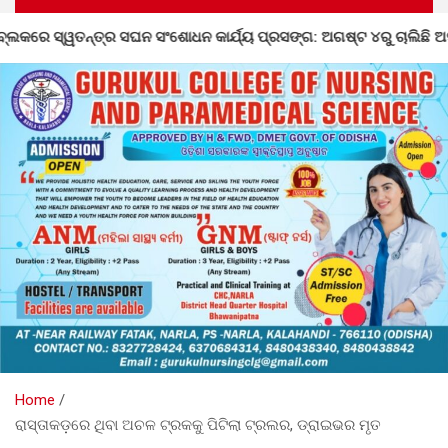
ଧନ କାର୍ଯ୍ୟ ପ୍ରସଙ୍ଗ: ଅଗଷ୍ଟ ୪ରୁ ଚାଲିଛି ଅସଙ୍ଗତି ସଂଶୋଧନ
Home
ରାସ୍ତାକଡ଼ରେ ଥିବା ଅଚଳ ଟ୍ରକକୁ ପିଟିଲା ଟ୍ରଲର, ଡ୍ରାଇଭର ମୃତ