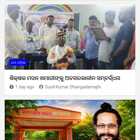
ମୋ ଓଡ଼ିଶା
ଶିକ୍ଷକ ମଦନ ଖମାରୀଙ୍କୁ ଅବସରକାଳୀନ ସମ୍ବର୍ଦ୍ଧନା
1 day ago
Sunil Kumar Dhangadamajhi