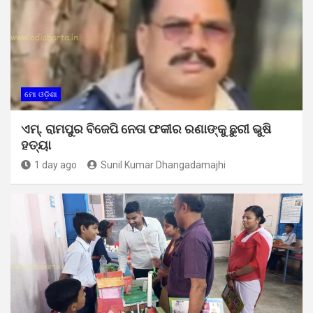
ମୋ ଓଡ଼ିଶା
ଏମ୍. ରାମପୁର ବିଜେପି ନେତା ଫକୀର ରଣାଙ୍କୁ ଛୁରୀ ଭୁଷି
ହତ୍ୟା
1 day ago
Sunil Kumar Dhangadamajhi