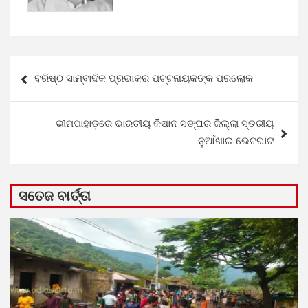
Post
ବରିଷ୍ଠ ସାମ୍ବାଦିକ ପ୍ରଭାକର ପଟ୍ଟନାୟକଙ୍କ ପରଲୋକ
navigation
ଭୀମପାହାଡ଼ରେ ଭାରତୀୟ କିଷାନ ସଙ୍ଘର ଜିଲ୍ଲା ସ୍ତରୀୟ
ନୁଆଁଖାଇ ଭେଟଘାଟ
ସତେଜ ବାର୍ତ୍ତା