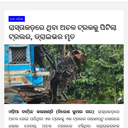
ମୋ ଓଡ଼ିଶା
ରାସ୍ତାକଡ଼ରେ ଥିବା ଅଚଳ ଟ୍ରକକୁ ପିଟିଲା
ଟ୍ରଲର, ଡ୍ରାଇଭର ମୃତ
ଓଡ଼ିଆ ବାର୍ତ୍ତା/ କଳାହାଣ୍ଡି (ନିଲେଶ କୁମାର ନାଗ):
ରାସ୍ତାକଡ଼ରେ
ଅଚଳ ହୋଇ ପଡିଥିବା ଏକ ଟ୍ରକକୁ ଏକ ଟ୍ରଲର ଡାହାଣପଟୁ ଜୋରରେ
ଧକ୍କା ଦେବାରୁ ଅଚଳ ଟ୍ରକରେ ବସିଥିବା ଡ୍ରାଇଭରଙ୍କ