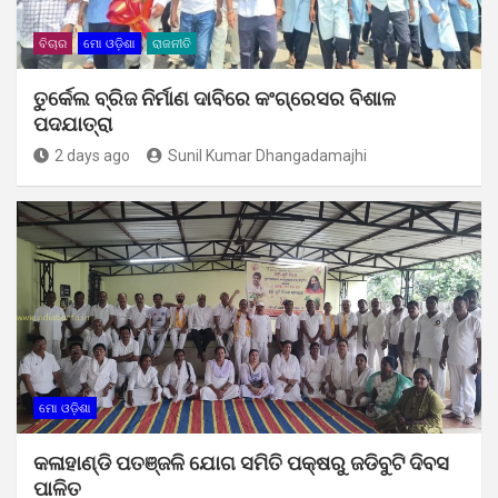
ବିଚାର
ମୋ ଓଡ଼ିଶା
ରାଜନୀତି
ତୁର୍କେଲ ବ୍ରିଜ ନିର୍ମାଣ ଦାବିରେ କଂଗ୍ରେସର ବିଶାଳ
ପଦଯାତ୍ରା
2 days ago
Sunil Kumar Dhangadamajhi
ମୋ ଓଡ଼ିଶା
କଳାହାଣ୍ଡି ପତଞ୍ଜଳି ଯୋଗ ସମିତି ପକ୍ଷରୁ ଜଡିବୁଟି ଦିବସ
ପାଳିତ