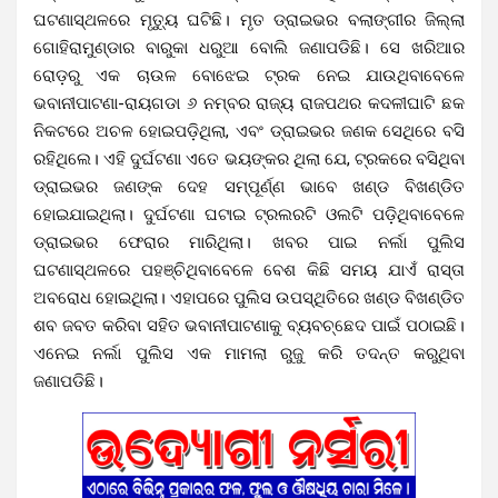
ଘଟଣାସ୍ଥଳରେ ମୃତ୍ୟୁ ଘଟିଛି। ମୃତ ଡ୍ରାଇଭର ବଲାଙ୍ଗୀର ଜିଲ୍ଲା
ଗୋହିରାମୁଣ୍ଡାର ବାରୁକା ଧରୁଆ ବୋଲି ଜଣାପଡିଛି। ସେ ଖରିଆର
ରୋଡ଼ରୁ ଏକ ଚାଉଳ ବୋଝେଇ ଟ୍ରକ ନେଇ ଯାଉଥିବାବେଳେ
ଭବାନୀପାଟଣା-ରାୟଗଡା ୬ ନମ୍ବର ରାଜ୍ୟ ରାଜପଥର କଦଳୀଘାଟି ଛକ
ନିକଟରେ ଅଚଳ ହୋଇପଡ଼ିଥିଲା, ଏବଂ ଡ୍ରାଇଭର ଜଣକ ସେଥିରେ ବସି
ରହିଥିଲେ। ଏହି ଦୁର୍ଘଟଣା ଏତେ ଭୟଙ୍କର ଥିଲା ଯେ, ଟ୍ରକରେ ବସିଥିବା
ଡ୍ରାଇଭର ଜଣଙ୍କ ଦେହ ସମ୍ପୂର୍ଣ୍ଣ ଭାବେ ଖଣ୍ଡ ବିଖଣ୍ଡିତ
ହୋଇଯାଇଥିଲା। ଦୁର୍ଘଟଣା ଘଟାଇ ଟ୍ରଲରଟି ଓଲଟି ପଡ଼ିଥିବାବେଳେ
ଡ୍ରାଇଭର ଫେରାର ମାରିଥିଲା। ଖବର ପାଇ ନର୍ଲା ପୁଲିସ
ଘଟଣାସ୍ଥଳରେ ପହଞ୍ଚିଥିବାବେଳେ ବେଶ କିଛି ସମୟ ଯାଏଁ ରାସ୍ତା
ଅବରୋଧ ହୋଇଥିଲା। ଏହାପରେ ପୁଲିସ ଉପସ୍ଥିତିରେ ଖଣ୍ଡ ବିଖଣ୍ଡିତ
ଶବ ଜବତ କରିବା ସହିତ ଭବାନୀପାଟଣାକୁ ବ୍ୟବଚ୍ଛେଦ ପାଇଁ ପଠାଇଛି।
ଏନେଇ ନର୍ଲା ପୁଲିସ ଏକ ମାମଲା ରୁଜୁ କରି ତଦନ୍ତ କରୁଥିବା
ଜଣାପଡିଛି।