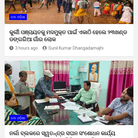
ମୋ ଓଡ଼ିଶା
କୁର୍ଲୀ ପଞ୍ଚାୟତକୁ ମଦମୁକ୍ତ ପାଇଁ ଏକାଠି ହେଲେ ୨୩ଖଣ୍ଡ
ଡଙ୍ଗରିଆ ଗାଁର ଲୋକ
3 hours ago
Sunil Kumar Dhangadamajhi
ମୋ ଓଡ଼ିଶା
ନର୍ଲା ବ୍ଲକରେ ସ୍ୱତନ୍ତ୍ର ସଘନ ସଂଶୋଧନ କାର୍ଯ୍ୟ