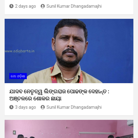
2 days ago
Sunil Kumar Dhangadamajhi
ମୋ ଓଡ଼ିଶା
ଯାଦବ ନେତୃତ୍ୱ ଲିଙ୍ଗରାଜ ପୋଢଙ୍କ ଦେହାନ୍ତ :
ଅଞ୍ଚଳରେ ଶୋକର ଛାୟା
3 days ago
Sunil Kumar Dhangadamajhi