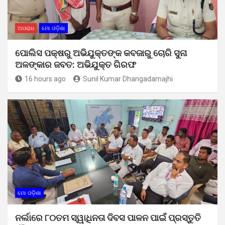
ଅପରାଧ
ମୋ ଓଡ଼ିଶା
ପୋଲିସ ପକ୍ଷରୁ ଅଭିଯୁକ୍ତଙ୍କ କବଜାରୁ ଚୋରି ସୁନା
ଅଳଙ୍କାର ଜବତ: ଅଭିଯୁକ୍ତ ଗିରଫ
16 hours ago
Sunil Kumar Dhangadamajhi
ମୋ ଓଡ଼ିଶା
ନର୍ଲାରେ ୮୦ତମ ସ୍ୱାଧିନତା ଦିବସ ପାଳନ ପାଇଁ ପ୍ରସ୍ତୁତି