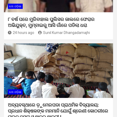
ମୋ ଓଡ଼ିଶା
୮ ବର୍ଷ ପରେ ମୁରିବାହାଲ ପୁଲିସର ଜାଲରେ ଫେରାର
ଅଭିଯୁକ୍ତ, ମୁମ୍ବାଇରୁ ଆସି ଗାଁରେ ପଡିଲା ଧରା
24 hours ago
Sunil Kumar Dhangadamajhi
ମୋ ଓଡ଼ିଶା
ଅବ୍ୟବସ୍ଥାରେ ଡ଼ୁମେରପଡା ପ୍ରାଥମିକ ବିଦ୍ୟାଳୟ:
ପ୍ରଧାନ ଶିକ୍ଷକଙ୍କ ମନମାନି ଯୋଗୁଁ ଶ୍ରେଣୀ କୋଠରୀରେ
ଚାଉଳ ବସ୍ତା ଓ ଛାତ୍ର ଛାତ୍ରୀ !