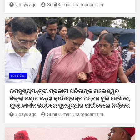
2 days ago
Sunil Kumar Dhangadamajhi
ମୋ ଓଡ଼ିଶା
ଉପମୁଖ୍ୟମନ୍ତ୍ରୀ ପ୍ରଭାତୀ ପରିଡାଙ୍କ ବାଲେଶ୍ୱର
ଜିଲ୍ଲା ଗସ୍ତ: ବନ୍ୟା କ୍ଷତିଗ୍ରସ୍ତ ଅଞ୍ଚଳ ବୁଲି ଦେଖିଲେ,
ଯୁଦ୍ଧକାଳୀନ ଭିତ୍ତିରେ ପୁନରୁଦ୍ଧାର ପାଇଁ ଦେଲେ ନିର୍ଦ୍ଦେଶ
2 days ago
Sunil Kumar Dhangadamajhi