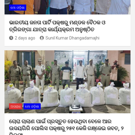
ମୋ ଓଡ଼ିଶା
ଭାରତୀୟ ଜନତା ପାର୍ଟି ପକ୍ଷରୁ ମଣ୍ଡଳ ବୈଠକ ଓ
ତ୍ରିରଙ୍ଗା ଯାତ୍ରା କାର୍ଯ୍ୟକ୍ରମ ଅନୁଷ୍ଠିତ
2 days ago
Sunil Kumar Dhangadamajhi
ଅପରାଧ
ମୋ ଓଡ଼ିଶା
ଚୋରା ଚାଲାଣ ପାଇଁ ପ୍ରସ୍ତୁତ ହେଉଥିବା ବେଳେ ଆର
ଉଦୟଗିରି ପୋଲିସ ପକ୍ଷରୁ ୨୫୧ କେଜି ଗଞ୍ଜେଇ ଜବତ, ୨