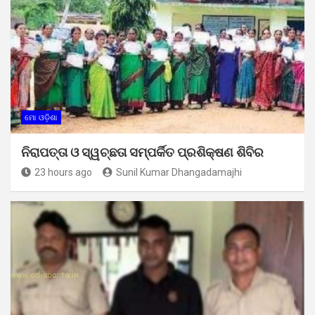
ମୋ ଓଡ଼ିଶା
ନିରାପତ୍ତା ଓ ସ୍ୱଚ୍ଛତା ସମ୍ପର୍କିତ ପ୍ରଶିକ୍ଷଣ ଶିବିର
23 hours ago
Sunil Kumar Dhangadamajhi