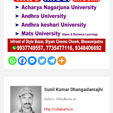
Sunil Kumar Dhangadamajhi
𝐸𝑑𝑖𝑡𝑜𝑟, 𝑂𝑑𝑖𝑎𝐵𝑎𝑟𝑡𝑎.𝑖𝑛
http://odiabarta.in