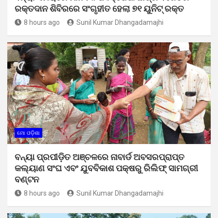
ରକ୍ତଦାନ ଶିବିରରେ ସଂଗୃହୀତ ହେଲା ୭୧ ୟୁନିଟ୍ ରକ୍ତ
8 hours ago
Sunil Kumar Dhangadamajhi
ମୋ ଓଡ଼ିଶା
ବନ୍ୟା ପ୍ରପୀଡ଼ିତ ଅଞ୍ଚଳରେ ନାବାର୍ଡ ଅବସରପ୍ରାପ୍ତ
କଲ୍ୟାଣ ସଂଘ ଏବଂ ଯୁବବିକାଶ ପକ୍ଷରୁ ରିଲିଫ୍ ସାମଗ୍ରୀ
ବଣ୍ଟନ
8 hours ago
Sunil Kumar Dhangadamajhi