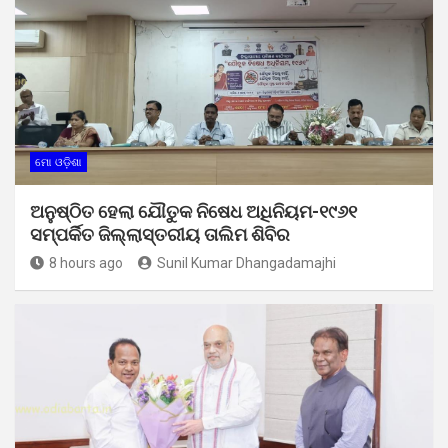
ମୋ ଓଡ଼ିଶା
ଅନୁଷ୍ଠିତ ହେଲା ଯୌତୁକ ନିଷେଧ ଅଧିନିୟମ-୧୯୬୧
ସମ୍ପର୍କିତ ଜିଲ୍ଲାସ୍ତରୀୟ ତାଲିମ ଶିବିର
8 hours ago
Sunil Kumar Dhangadamajhi