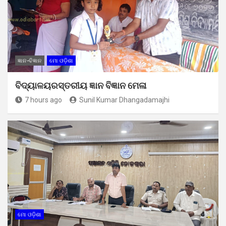
ଜ୍ଞାନ-ବିଜ୍ଞାନ
ମୋ ଓଡ଼ିଶା
ବିଦ୍ୟାଳୟରସ୍ତରୀୟ ଜ୍ଞାନ ବିଜ୍ଞାନ ମେଳା
7 hours ago
Sunil Kumar Dhangadamajhi
ମୋ ଓଡ଼ିଶା