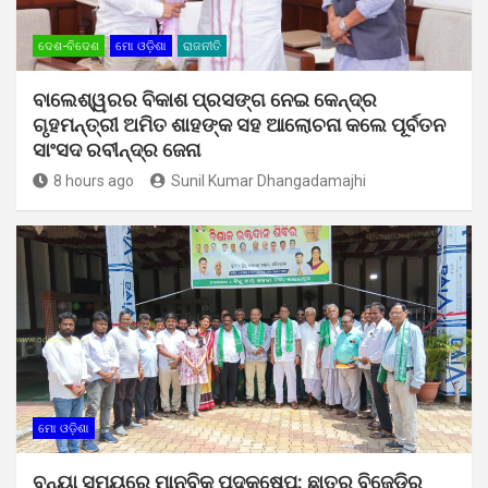
ଦେଶ-ବିଦେଶ
ମୋ ଓଡ଼ିଶା
ରାଜନୀତି
ବାଲେଶ୍ୱରର ବିକାଶ ପ୍ରସଙ୍ଗ ନେଇ କେନ୍ଦ୍ର
ଗୃହମନ୍ତ୍ରୀ ଅମିତ ଶାହଙ୍କ ସହ ଆଲୋଚନା କଲେ ପୂର୍ବତନ
ସାଂସଦ ରବୀନ୍ଦ୍ର ଜେନା
8 hours ago
Sunil Kumar Dhangadamajhi
ମୋ ଓଡ଼ିଶା
ବନ୍ୟା ସମୟରେ ମାନବିକ ପଦକ୍ଷେପ: ଛାତ୍ର ବିଜେଡିର