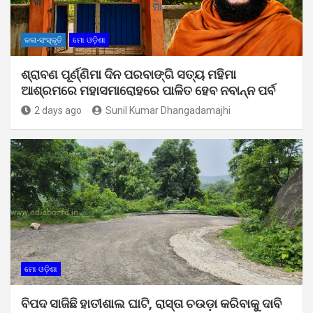
କଳା-ସଂସ୍କୃତି
ମୋ ଓଡ଼ିଶା
ଶ୍ରାବଣ ପୂର୍ଣ୍ଣିମା ଦିନ ପରବାଙ୍ଗି ସତ୍ୟ ମହିମା
ଆଶ୍ରମରେ ମହାସମାରୋହରେ ପାଳିତ ହେବ ନବାନ୍ନ ପର୍ବ
2 days ago
Sunil Kumar Dhangadamajhi
ମୋ ଓଡ଼ିଶା
ବିପଦ ସାଜିଛି ହାତୀଶାଲ ଘାଟି, ରାସ୍ତା ଚଉଡ଼ା କରିବାକୁ ଦାବି