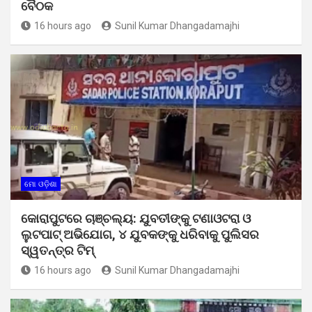
ବୈଠକ
16 hours ago
Sunil Kumar Dhangadamajhi
ମୋ ଓଡ଼ିଶା
କୋରାପୁଟରେ ଚାଞ୍ଚଲ୍ୟ: ଯୁବତୀଙ୍କୁ ଟଣାଓଟରା ଓ
ଲୁଟପାଟ୍ ଅଭିଯୋଗ, ୪ ଯୁବକଙ୍କୁ ଧରିବାକୁ ପୁଲିସର
ସ୍ୱତନ୍ତ୍ର ଟିମ୍
16 hours ago
Sunil Kumar Dhangadamajhi