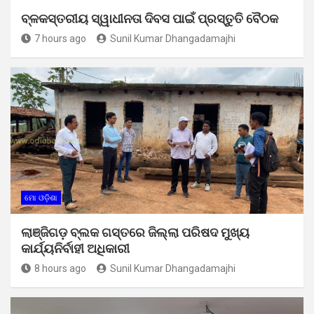
ବ୍ଳକସ୍ତରୀୟ ସ୍ୱାଧୀନତା ଦିବସ ପାଇଁ ପ୍ରସ୍ତୁତି ବୈଠକ
7 hours ago
Sunil Kumar Dhangadamajhi
ମୋ ଓଡ଼ିଶା
ଲାଞ୍ଜିଗଡ଼ ବ୍ଲକ ଗସ୍ତରେ ଜିଲ୍ଲା ପରିଷଦ ମୁଖ୍ୟ
କାର୍ଯ୍ୟନିର୍ବାହୀ ଅଧିକାରୀ
8 hours ago
Sunil Kumar Dhangadamajhi