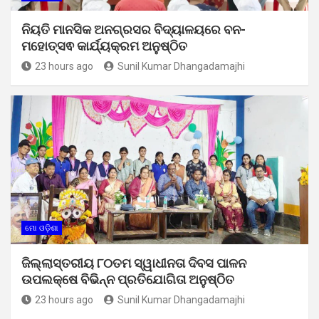
ନିୟତି ମାନସିକ ଅନଗ୍ରସର ବିଦ୍ୟାଳୟରେ ବନ-
ମହୋତ୍ସଵ କାର୍ଯ୍ୟକ୍ରମ ଅନୁଷ୍ଠିତ
23 hours ago
Sunil Kumar Dhangadamajhi
ମୋ ଓଡ଼ିଶା
ଜିଲ୍ଲାସ୍ତରୀୟ ୮୦ତମ ସ୍ୱାଧୀନତା ଦିବସ ପାଳନ
ଉପଲକ୍ଷେ ବିଭିନ୍ନ ପ୍ରତିଯୋଗିତା ଅନୁଷ୍ଠିତ
23 hours ago
Sunil Kumar Dhangadamajhi