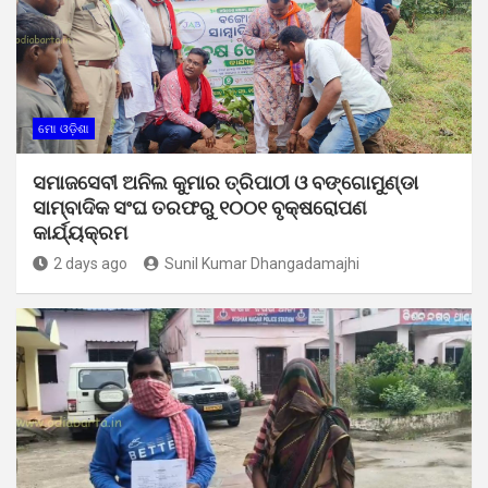
ମୋ ଓଡ଼ିଶା
ସମାଜସେବୀ ଅନିଲ କୁମାର ତ୍ରିପାଠୀ ଓ ବଙ୍ଗୋମୁଣ୍ଡା
ସାମ୍ବାଦିକ ସଂଘ ତରଫରୁ ୧୦୦୧ ବୃକ୍ଷରୋପଣ
କାର୍ଯ୍ୟକ୍ରମ
2 days ago
Sunil Kumar Dhangadamajhi