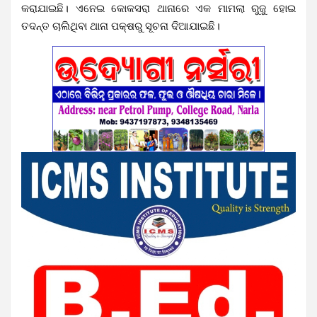
କରାଯାଇଛି। ଏନେଇ କୋକସରା ଥାନାରେ ଏକ ମାମଲା ରୁଜୁ ହୋଇ
ତଦନ୍ତ ଚାଲିଥିବା ଥାନା ପକ୍ଷରୁ ସୂଚନା ଦିଆଯାଇଛି।