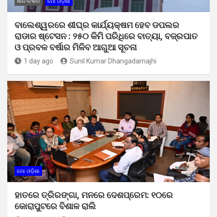
ଜ୍ଞାନ-ବିଜ୍ଞାନ
ମୋ ଓଡ଼ିଶା
ବାଲେଶ୍ୱରରେ ଶୀଘ୍ର କାର୍ଯ୍ୟକ୍ଷମ ହେବ ଡପଲର
ରାଡାର ଷ୍ଟେସନ : ୨୫୦ କିମି ପରିଧିରେ ବାତ୍ୟା, ବଜ୍ରପାତ
ଓ ପ୍ରବଳ ବର୍ଷାର ମିଳିବ ଆଗୁଆ ସୂଚନା
1 day ago
Sunil Kumar Dhangadamajhi
ମୋ ଓଡ଼ିଶା
ହାତରେ ତ୍ରିରଙ୍ଗା, ମନରେ ଦେଶପ୍ରେମ: ୧୦ରେ
କୋରାପୁଟରେ ବିଶାଳ ରାଲି