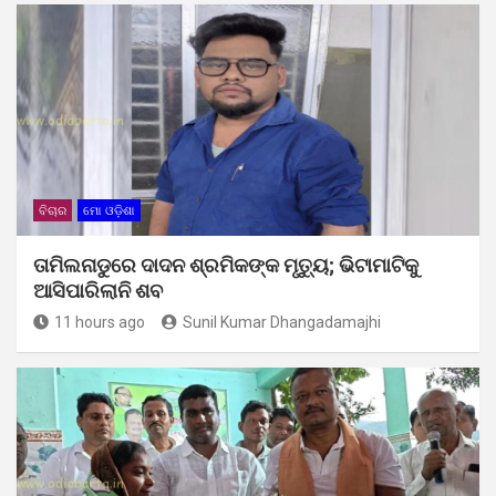
ବିଚାର
ମୋ ଓଡ଼ିଶା
ତାମିଲନାଡୁରେ ଦାଦନ ଶ୍ରମିକଙ୍କ ମୃତ୍ୟୁ; ଭିଟାମାଟିକୁ
ଆସିପାରିଲାନି ଶବ
11 hours ago
Sunil Kumar Dhangadamajhi