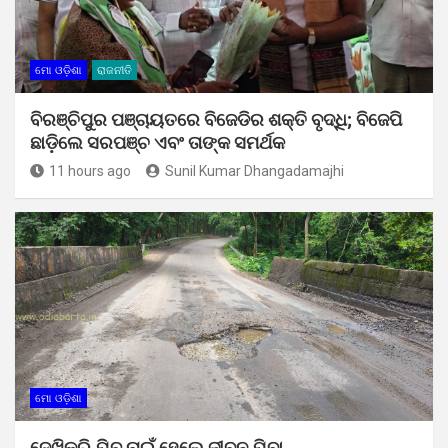
ମୋ ଓଡ଼ିଶା
ରାଜନୀତି
ବିରଞ୍ଚିପୁର ପଞ୍ଚାୟତରେ ବିଜେଡିର ଶକ୍ତି ବୃଦ୍ଧି; ବିଜେପି
ଛାଡ଼ିଲେ ସରପଞ୍ଚ ଏବଂ ତାଙ୍କ ସମର୍ଥକ
11 hours ago
Sunil Kumar Dhangadamajhi
ମୋ ଓଡ଼ିଶା
ଦେଖିକରି ଯିବ ନାଇଁ ହେଲେ ଜୀବନ ଯିବା…