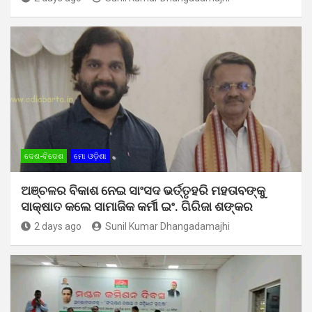
ଦେଶ-ବିଦେଶ
ମୋ ଓଡ଼ିଶା
ଅଞ୍ଚଳର ବିକାଶ ନେଇ ସାଂସଦ ଭର୍ତ୍ତୃହରି ମହତାବଙ୍କୁ
ସାକ୍ଷାତ କଲେ ସାମାଜିକ କର୍ମୀ ଇଂ. ଗିରିଜା ଶଙ୍କର
2 days ago
Sunil Kumar Dhangadamajhi