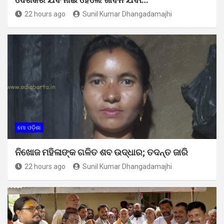
22 hours ago
Sunil Kumar Dhangadamajhi
ମୋ ଓଡ଼ିଶା
ନିଖୋଜ ମହିଳାଙ୍କ ଗଳିତ ଶବ ଉଦ୍ଧାର; ତଦନ୍ତ ଜାରି
22 hours ago
Sunil Kumar Dhangadamajhi