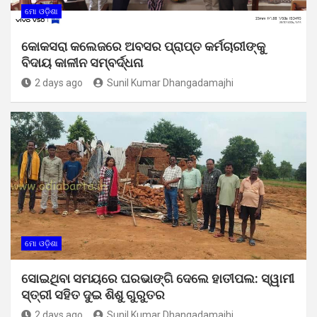
ମୋ ଓଡ଼ିଶା
କୋକସରା କଲେଜରେ ଅବସର ପ୍ରାପ୍ତ କର୍ମଚାରୀଙ୍କୁ
ବିଦାୟ କାଳୀନ ସମ୍ବର୍ଦ୍ଧନା
2 days ago
Sunil Kumar Dhangadamajhi
ମୋ ଓଡ଼ିଶା
ସୋଇଥିବା ସମୟରେ ଘରଭାଙ୍ଗି ଦେଲେ ହାତୀପଲ: ସ୍ୱାମୀ
ସ୍ତ୍ରୀ ସହିତ ଦୁଇ ଶିଶୁ ଗୁରୁତର
2 days ago
Sunil Kumar Dhangadamajhi