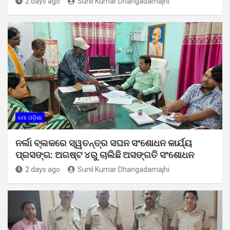
2 days ago
Sunil Kumar Dhangadamajhi
ମୋ ଓଡ଼ିଶା
ନର୍ଲା ବ୍ଲକରେ ସ୍ୱତନ୍ତ୍ର ସଘନ ସଂଶୋଧନ କାର୍ଯ୍ୟ
ପ୍ରସଙ୍ଗ: ଅଗଷ୍ଟ ୪ରୁ ଚାଲିଛି ଅସଙ୍ଗତି ସଂଶୋଧନ
2 days ago
Sunil Kumar Dhangadamajhi