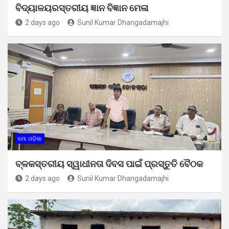
ବିଦ୍ୟାଳୟରସ୍ତରୀୟ ଜ୍ଞାନ ବିଜ୍ଞାନ ମେଳା
2 days ago
Sunil Kumar Dhangadamajhi
ମୋ ଓଡ଼ିଶା
ବ୍ଳକସ୍ତରୀୟ ସ୍ୱାଧୀନତା ଦିବସ ପାଇଁ ପ୍ରସ୍ତୁତି ବୈଠକ
2 days ago
Sunil Kumar Dhangadamajhi