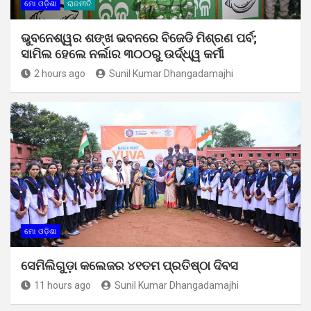
ମୋ ଓଡ଼ିଶା
ରାଜନୀତି
ଭୁବନେଶ୍ୱର ଶଙ୍ଖ ଭବନରେ ବିଜେଡି ମିଶ୍ରଣ ପର୍ବ;
ସାମିଲ ହେଲେ ନର୍ଲାର ୩୦୦ରୁ ଉର୍ଦ୍ଧ୍ୱ କର୍ମୀ
2 hours ago
Sunil Kumar Dhangadamajhi
ମୋ ଓଡ଼ିଶା
ସେମିଲିଗୁଡ଼ା କଲେଜର ୪୧ତମ ପ୍ରତିଷ୍ଠା ଦିବସ
11 hours ago
Sunil Kumar Dhangadamajhi