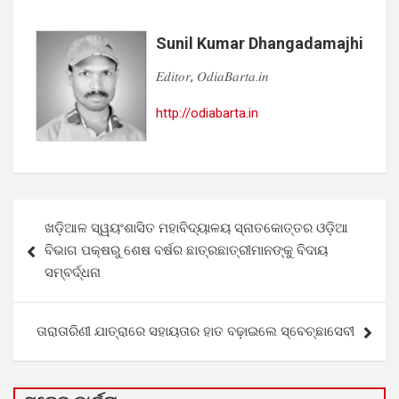
Sunil Kumar Dhangadamajhi
𝐸𝑑𝑖𝑡𝑜𝑟, 𝑂𝑑𝑖𝑎𝐵𝑎𝑟𝑡𝑎.𝑖𝑛
http://odiabarta.in
Post
ଖଡ଼ିଆଳ ସ୍ୱୟଂଶାସିତ ମହାବିଦ୍ୟାଳୟ ସ୍ନାତକୋତ୍ତର ଓଡ଼ିଆ
navigation
ବିଭାଗ ପକ୍ଷରୁ ଶେଷ ବର୍ଷର ଛାତ୍ରଛାତ୍ରୀମାନଙ୍କୁ ବିଦାୟ
ସମ୍ବର୍ଦ୍ଧନା
ତାରାତାରିଣୀ ଯାତ୍ରାରେ ସହାୟତାର ହାତ ବଢ଼ାଇଲେ ସ୍ବେଚ୍ଛାସେବୀ