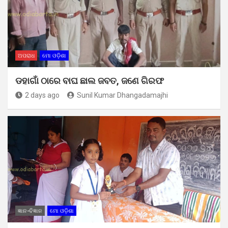
ଅପରାଧ
ମୋ ଓଡ଼ିଶା
ଡହାଗାଁ ଠାରେ ବାଘ ଛାଲ ଜବତ, ଜଣେ ଗିରଫ
2 days ago
Sunil Kumar Dhangadamajhi
ଜ୍ଞାନ-ବିଜ୍ଞାନ
ମୋ ଓଡ଼ିଶା