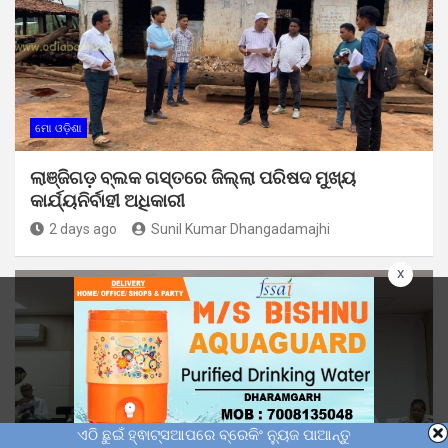
ମୋ ଓଡ଼ିଶା
ଲାଞ୍ଜିଗଡ଼ ବ୍ଲକ ଗସ୍ତରେ ଜିଲ୍ଲା ପରିଷଦ ମୁଖ୍ୟ
କାର୍ଯ୍ୟନିର୍ବାହୀ ଅଧିକାରୀ
2 days ago
Sunil Kumar Dhangadamajhi
x
ଏଠି ଛୁଇଁ ହ୍ଵାଟ୍ସଆପରେ ବ୍ରେକିଂ ନ୍ୟୁଜ ପାଆନ୍ତୁ