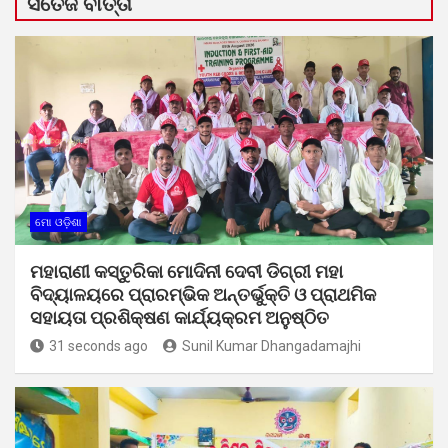
ସତେଜ ବାର୍ତ୍ତା
ମୋ ଓଡ଼ିଶା
ମହାରାଣୀ କସ୍ତୁରିକା ମୋଦିନୀ ଦେବୀ ଡିଗ୍ରୀ ମହା
ବିଦ୍ୟାଳୟରେ ପ୍ରାରମ୍ଭିକ ଅନ୍ତର୍ଭୁକ୍ତି ଓ ପ୍ରାଥମିକ
ସହାୟତା ପ୍ରଶିକ୍ଷଣ କାର୍ଯ୍ୟକ୍ରମ ଅନୁଷ୍ଠିତ
31 seconds ago
Sunil Kumar Dhangadamajhi