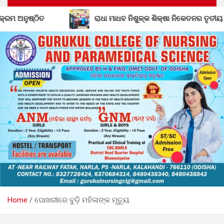
ଧବ ନିଶୁଳ୍କ ଶିକ୍ଷା ନିକେତନର ତୃତୀୟ ବାର୍ଷିକୋତ୍ସବ ଓ ସଙ୍ଗୀତ ବିଦ୍ୟାଳୟର ଶ
Home
ପୋଖରୀରେ ବୁଡ଼ି ମହିଳାଙ୍କ ମୃତ୍ୟୁ