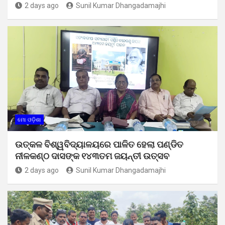
2 days ago
Sunil Kumar Dhangadamajhi
ମୋ ଓଡ଼ିଶା
ଉତ୍କଳ ବିଶ୍ୱବିଦ୍ୟାଳୟରେ ପାଳିତ ହେଲା ପଣ୍ଡିତ
ନୀଳକଣ୍ଠ ଦାସଙ୍କ ୧୪୩ତମ ଜୟନ୍ତୀ ଉତ୍ସବ
2 days ago
Sunil Kumar Dhangadamajhi