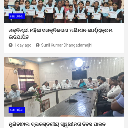
ମୋ ଓଡ଼ିଶା
ଶକ୍ତିଶ୍ରୀ ମହିଳା ସଶକ୍ତିକରଣ ଅଭିଯାନ କାର୍ଯ୍ୟକ୍ରମ
ଉଦଯାପିତ
1 day ago
Sunil Kumar Dhangadamajhi
ମୋ ଓଡ଼ିଶା
ମୁରିବାହାଲ ବ୍ଲକସ୍ତରୀୟ ସ୍ୱାଧୀନତା ଦିବସ ପାଳନ