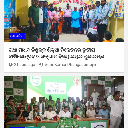
ମୋ ଓଡ଼ିଶା
ରାଧା ମାଧବ ନିଶୁଳ୍କ ଶିକ୍ଷା ନିକେତନର ତୃତୀୟ
ବାର୍ଷିକୋତ୍ସବ ଓ ସଙ୍ଗୀତ ବିଦ୍ୟାଳୟର ଶୁଭାରମ୍ଭ
2 hours ago
Sunil Kumar Dhangadamajhi