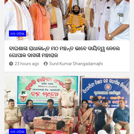
ମୋ ଓଡ଼ିଶା
ବାଘଶାଳା ରାଧାକାନ୍ତ ମଠ ମହନ୍ତ ଭାବେ ଦାୟିତ୍ୱ ନେଲେ
ଗୋପାଳ ଦାସଜୀ ମହାରାଜ
23 hours ago
Sunil Kumar Dhangadamajhi
ମୋ ଓଡ଼ିଶା