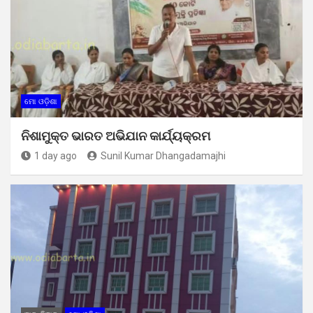
ମୋ ଓଡ଼ିଶା
ନିଶାମୁକ୍ତ ଭାରତ ଅଭିଯାନ କାର୍ଯ୍ୟକ୍ରମ
1 day ago
Sunil Kumar Dhangadamajhi