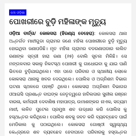
ମୋ ଓଡ଼ିଶା
ପୋଖରୀରେ ବୁଡ଼ି ମହିଳାଙ୍କ ମୃତ୍ୟୁ
ଓଡ଼ିଆ ବାର୍ତ୍ତା/ କୋକସରା (ହିରଣ୍ୟ ବେହେରା):
କୋକସରା ଥାନା
ଅନ୍ତର୍ଗତ ମାଝୀଗୁଡା ଗ୍ରାମର ଜଣେ ମହିଳା ପୋଖରୀରେ ବୁଡ଼ି ମୃତ୍ୟୁ
ହୋଇଥିବା ଜଣାପଡିଛି। ମୃତ ମହିଳା ଗ୍ରାମର ବଡରଣାପଡାର ଲଲିତ
ରଣାଙ୍କ ସ୍ତ୍ରୀ ହାରା ରଣା (୬୫) ବୋଲି ସୂଚନା ମିଳିଛି। ସେ
ମଙ୍ଗଳବାର ସକାଳୁ ନିକଟସ୍ଥ ପୋଖରୀ କୁ ଗାଧୋଇବା କୁ ଯାଇ ପାଣି
ଭିତରେ ବୁଡ଼ିଯାଇଥିଲେ। ଏହା ପରେ ପରିବାର ଓ ସ୍ଥାନୀୟ ଲୋକେ
କୋକସରା ଥାନାକୁ ଖବର ଦେଇଥିଲେ। ପୋଲିସ ଓ ଅଗ୍ନିଶମ ବିଭାଗ
ଘଟଣା ସ୍ଥଳରେ ପହଞ୍ଚି ଥିଲେ। କୋକସରା ଅଗ୍ନିଶମ ବିଭାଗର
ଓଆଇସି ପ୍ରଶାନ୍ତ ବାଘଙ୍କ ନେତୃତ୍ୱରେ ହାବିଲଦାର ସୁନୀଲ ରଞ୍ଜନ
ବାରଳା, କର୍ମଚାରୀ ଦେବାଶିଷ ମହାପାତ୍ର, ଉମାଶଙ୍କର ନାଏକ, ସତ୍ୟମ
ମାଝୀ, ଲଳିତ ପୁଟେଲ ପ୍ରମୁଖ ଶବ ଉଦ୍ଧାର କରି ପୋଲିସ କୁ
ହସ୍ଥାନ୍ତର କରିଥିଲେ। ପୋଲିସ ଶବକୁ ଜବତ କରି ବ୍ୟବଚ୍ଛେଦ ପାଇଁ
ମେଡିକାଲ କୁ ପଠାଇଥିଲେ। କୋକସରା ଗୋଷ୍ଠୀ ସ୍ୱାସ୍ଥ୍ୟ
କେନ୍ଦ୍ରରେ ଶବ ବ୍ୟବଛେଦ ହେବାପରେ ପରିବାରକୁ ହସ୍ତାନ୍ତର