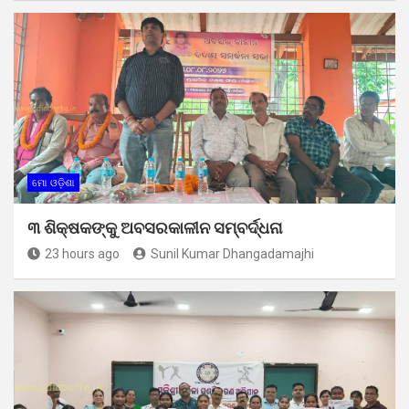
ମୋ ଓଡ଼ିଶା
୩ ଶିକ୍ଷକଙ୍କୁ ଅବସରକାଳୀନ ସମ୍ବର୍ଦ୍ଧନା
23 hours ago
Sunil Kumar Dhangadamajhi