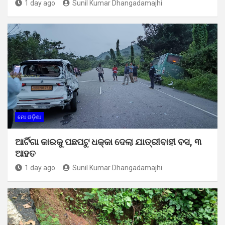
1 day ago
Sunil Kumar Dhangadamajhi
ମୋ ଓଡ଼ିଶା
ଆର୍ଟିଗା କାରକୁ ପଛପଟୁ ଧକ୍କା ଦେଲା ଯାତ୍ରୀବାହୀ ବସ, ୩
ଆହତ
1 day ago
Sunil Kumar Dhangadamajhi