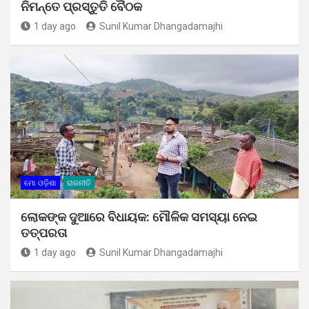
ନିମନ୍ତେ ପ୍ରସ୍ତୁତି ବୈଠକ
1 day ago
Sunil Kumar Dhangadamajhi
ମୋ ଓଡ଼ିଶା
ରାଜନୀତି
ଲୋକଙ୍କ ଦୁଆରେ ବିଧାୟକ: ମୌଳିକ ସମସ୍ୟା ନେଇ
ତତ୍ପରତା
1 day ago
Sunil Kumar Dhangadamajhi