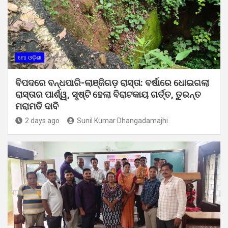
ମୋ ଓଡ଼ିଶା
ବିପଦରେ ବନ୍ଧପାରି-ଲାଞ୍ଜିଗଡ଼ ରାସ୍ତା: ବର୍ଷାରେ ଧୋଇଗଲା
ରାସ୍ତାର ପାର୍ଶ୍ୱ, ସୃଷ୍ଟି ହେଲା ବିରାଟକାୟ ଗର୍ତ୍ତ, ତୁରନ୍ତ
ମରାମତି ଦାବି
2 days ago
Sunil Kumar Dhangadamajhi