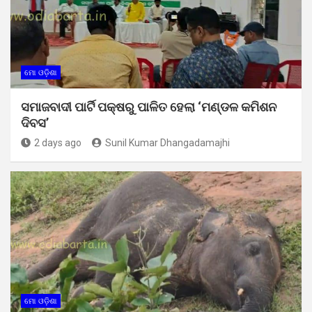
ମୋ ଓଡ଼ିଶା
ସମାଜବାଦୀ ପାର୍ଟି ପକ୍ଷରୁ ପାଳିତ ହେଲା ‘ମଣ୍ଡଳ କମିଶନ
ଦିବସ’
2 days ago
Sunil Kumar Dhangadamajhi
ମୋ ଓଡ଼ିଶା