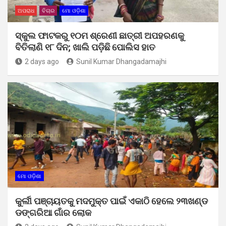
ଅପରାଧ
ବିଚାର
ମୋ ଓଡ଼ିଶା
ସ୍କୁଲ ଫାଟକରୁ ୧୦ମ ଶ୍ରେଣୀ ଛାତ୍ରୀ ଅପହରଣକୁ
ବିତିଲାଣି ୧୮ ଦିନ; ଖାଲି ପଡ଼ିଛି ପୋଲିସ ହାତ
2 days ago
Sunil Kumar Dhangadamajhi
ମୋ ଓଡ଼ିଶା
କୁର୍ଲୀ ପଞ୍ଚାୟତକୁ ମଦମୁକ୍ତ ପାଇଁ ଏକାଠି ହେଲେ ୨୩ଖଣ୍ଡ
ଡଙ୍ଗରିଆ ଗାଁର ଲୋକ