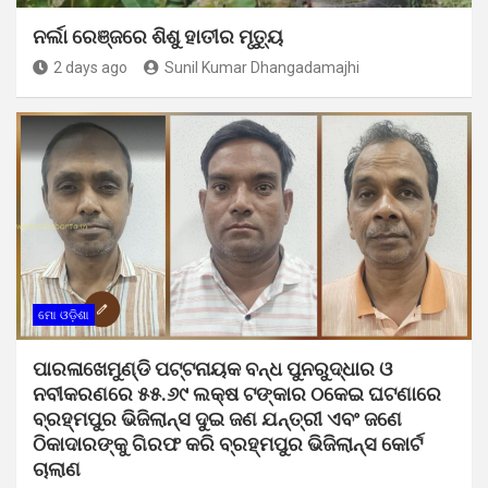
ନର୍ଲା ରେଞ୍ଜରେ ଶିଶୁ ହାତୀର ମୃତ୍ୟୁ
2 days ago
Sunil Kumar Dhangadamajhi
ମୋ ଓଡ଼ିଶା
ପାରଳାଖେମୁଣ୍ଡି ପଟ୍ଟନାୟକ ବନ୍ଧ ପୁନରୁଦ୍ଧାର ଓ
ନବୀକରଣରେ ୫୫.୬୯ ଲକ୍ଷ ଟଙ୍କାର ଠକେଇ ଘଟଣାରେ
ବ୍ରହ୍ମପୁର ଭିଜିଲାନ୍ସ ଦୁଇ ଜଣ ଯନ୍ତ୍ରୀ ଏବଂ ଜଣେ
ଠିକାଦାରଙ୍କୁ ଗିରଫ କରି ବ୍ରହ୍ମପୁର ଭିଜିଲାନ୍ସ କୋର୍ଟ
ଚାଲାଣ