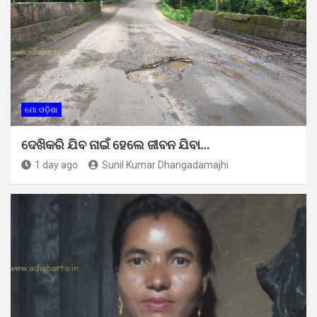
ମୋ ଓଡ଼ିଶା
ଦେଖିକରି ଯିବ ନାଇଁ ହେଲେ ଜୀବନ ଯିବା…
1 day ago
Sunil Kumar Dhangadamajhi