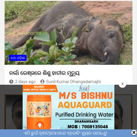
ମୋ ଓଡ଼ିଶା
ନର୍ଲା ରେଞ୍ଜରେ ଶିଶୁ ହାତୀର ମୃତ୍ୟୁ
2 days ago
Sunil Kumar Dhangadamajhi
x
ଏଠି ଛୁଇଁ ହ୍ଵାଟ୍ସଆପରେ ବ୍ରେକିଂ ନ୍ୟୁଜ ପାଆନ୍ତୁ