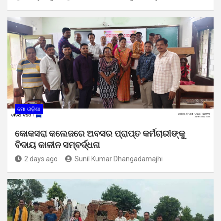
ମୋ ଓଡ଼ିଶା
କୋକସରା କଲେଜରେ ଅବସର ପ୍ରାପ୍ତ କର୍ମଚାରୀଙ୍କୁ
ବିଦାୟ କାଳୀନ ସମ୍ବର୍ଦ୍ଧନା
2 days ago
Sunil Kumar Dhangadamajhi