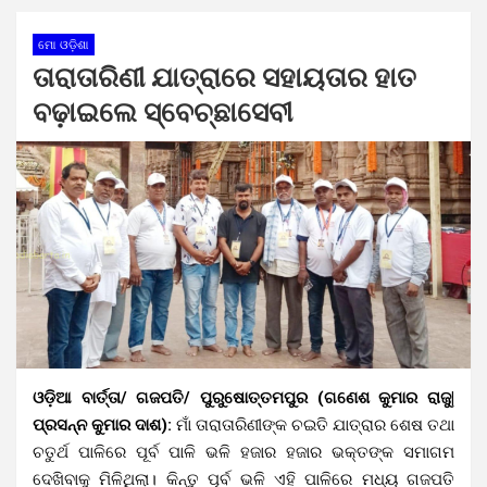
ମୋ ଓଡ଼ିଶା
ତାରାତାରିଣୀ ଯାତ୍ରାରେ ସହାୟତାର ହାତ
ବଢ଼ାଇଲେ ସ୍ବେଚ୍ଛାସେବୀ
ଓଡ଼ିଆ ବାର୍ତ୍ତା/ ଗଜପତି/ ପୁରୁଷୋତ୍ତମପୁର (ଗଣେଶ କୁମାର ରାଜୁ|
ପ୍ରସନ୍ନ କୁମାର ଦାଶ):
ମାଁ ତାରାତାରିଣୀଙ୍କ ଚଇତି ଯାତ୍ରାର ଶେଷ ତଥା
ଚତୁର୍ଥ ପାଳିରେ ପୂର୍ବ ପାଳି ଭଳି ହଜାର ହଜାର ଭକ୍ତଙ୍କ ସମାଗମ
ଦେଖିବାକୁ ମିଳିଥିଲା। କିନ୍ତୁ ପୂର୍ବ ଭଳି ଏହି ପାଳିରେ ମଧ୍ୟ ଗଜପତି