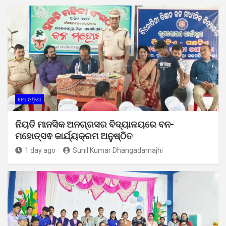
ମୋ ଓଡ଼ିଶା
ନିୟତି ମାନସିକ ଅନଗ୍ରସର ବିଦ୍ୟାଳୟରେ ବନ-
ମହୋତ୍ସଵ କାର୍ଯ୍ୟକ୍ରମ ଅନୁଷ୍ଠିତ
1 day ago
Sunil Kumar Dhangadamajhi