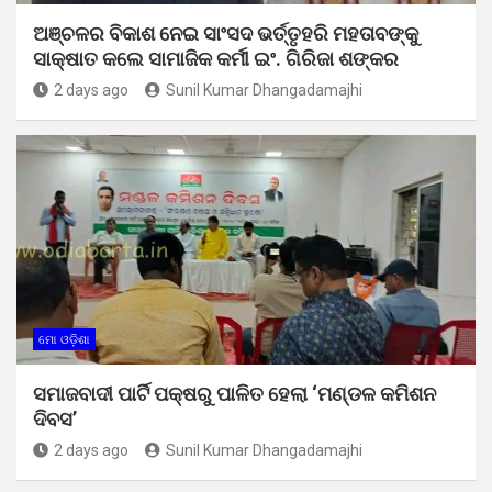
ଅଞ୍ଚଳର ବିକାଶ ନେଇ ସାଂସଦ ଭର୍ତ୍ତୃହରି ମହତାବଙ୍କୁ
ସାକ୍ଷାତ କଲେ ସାମାଜିକ କର୍ମୀ ଇଂ. ଗିରିଜା ଶଙ୍କର
2 days ago
Sunil Kumar Dhangadamajhi
ମୋ ଓଡ଼ିଶା
ସମାଜବାଦୀ ପାର୍ଟି ପକ୍ଷରୁ ପାଳିତ ହେଲା ‘ମଣ୍ଡଳ କମିଶନ
ଦିବସ’
2 days ago
Sunil Kumar Dhangadamajhi