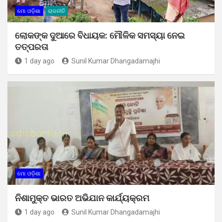
ମୋ ଓଡ଼ିଶା
ରାଜନୀତି
ଲୋକଙ୍କ ଦୁଆରେ ବିଧାୟକ: ମୌଳିକ ସମସ୍ୟା ନେଇ
ତତ୍ପରତା
1 day ago
Sunil Kumar Dhangadamajhi
ମୋ ଓଡ଼ିଶା
ନିଶାମୁକ୍ତ ଭାରତ ଅଭିଯାନ କାର୍ଯ୍ୟକ୍ରମ
1 day ago
Sunil Kumar Dhangadamajhi