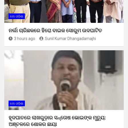
ମୋ ଓଡ଼ିଶା
ନର୍ଲା ଚାରିଛକରେ ହିରୋ ବାଇକ ସୋରୁମ ଉଦଘାଟିତ
3 hours ago
Sunil Kumar Dhangadamajhi
ମୋ ଓଡ଼ିଶା
ହୃଦଘାତରେ ଲାଖଗୁଡ଼ାର ସନ୍ତୋଷ ଭୋଇଙ୍କ ମୃତ୍ୟୁ:
ଅଞ୍ଚଳରେ ଶୋକର ଛାୟା