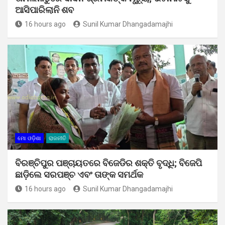
ଆସିପାରିଲାନି ଶବ
16 hours ago
Sunil Kumar Dhangadamajhi
ମୋ ଓଡ଼ିଶା
ରାଜନୀତି
ବିରଞ୍ଚିପୁର ପଞ୍ଚାୟତରେ ବିଜେଡିର ଶକ୍ତି ବୃଦ୍ଧି; ବିଜେପି
ଛାଡ଼ିଲେ ସରପଞ୍ଚ ଏବଂ ତାଙ୍କ ସମର୍ଥକ
16 hours ago
Sunil Kumar Dhangadamajhi