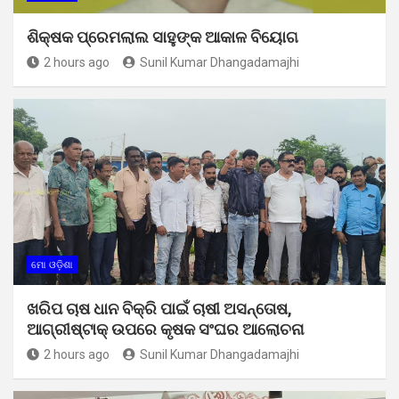
ଶିକ୍ଷକ ପ୍ରେମଲାଲ ସାହୁଙ୍କ ଆକାଳ ବିୟୋଗ
2 hours ago
Sunil Kumar Dhangadamajhi
ମୋ ଓଡ଼ିଶା
ଖରିପ ଚାଷ ଧାନ ବିକ୍ରି ପାଇଁ ଚାଷୀ ଅସନ୍ତୋଷ,
ଆଗ୍ରୀଷ୍ଟାକ୍ ଉପରେ କୃଷକ ସଂଘର ଆଲୋଚନା
2 hours ago
Sunil Kumar Dhangadamajhi