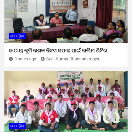
ମୋ ଓଡ଼ିଶା
ଜାତୀୟ କୃମି ନାଶକ ଦିବସ ସଫଳ ପାଇଁ ତାଲିମ ଶିବିର
3 hours ago
Sunil Kumar Dhangadamajhi
ମୋ ଓଡ଼ିଶା