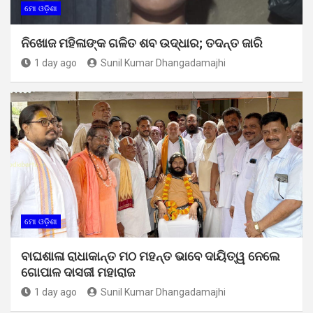
ମୋ ଓଡ଼ିଶା
ନିଖୋଜ ମହିଳାଙ୍କ ଗଳିତ ଶବ ଉଦ୍ଧାର; ତଦନ୍ତ ଜାରି
1 day ago
Sunil Kumar Dhangadamajhi
ମୋ ଓଡ଼ିଶା
ବାଘଶାଳା ରାଧାକାନ୍ତ ମଠ ମହନ୍ତ ଭାବେ ଦାୟିତ୍ୱ ନେଲେ
ଗୋପାଳ ଦାସଜୀ ମହାରାଜ
1 day ago
Sunil Kumar Dhangadamajhi