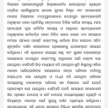
ଜିଲ୍ଲାର ପାରଳାଖେମୁଣ୍ଡି ଜିଲ୍ଲାକୋର୍ଟର ଭାରପ୍ରାପ୍ତ କ୍ୟାଡ଼ର
ପବ୍ଲିକ ପ୍ରସିକ୍ୟୁଟର ରାଜେଶ କୁମାର ମିଶ୍ର ଏବଂ ସମାଜସେବୀ
ମନୋଜ ମିଶ୍ରଙ୍କ ତତ୍ତ୍ୱାବଧାନରେ ଛତ୍ରପୁର ସ୍ବେଚ୍ଛାସେବୀ
ଅନୁଷ୍ଠାନ ସେବା ପ୍ରତିନିଧି ସଙ୍ଗଠନର ତିରିଶ ଜଣିଆ ସଦସ୍ୟ, ମାଆ
ରାମଚଣ୍ଡୀ ପୂଜା କମିଟିର ସଦସ୍ୟ ଓ ପାଲୁରର ସ୍ବେଚ୍ଛାସେବୀ
ଅନୁଷ୍ଠାନର କର୍ମକର୍ତ୍ତା ମାନେ ମିଳିତ ଭାବେ ଭୋର ୪ଟା ସମୟରେ
ମା’ଙ୍କ ପୀଠରେ ପହଞ୍ଚି ଭକ୍ତ’ଙ୍କୁ ଧାଡିରେ ଛିଡା କରାଇବା ସହିତ
ଶୃଙ୍ଖଳିତ ଦର୍ଶନ କରାଇବାରେ ପ୍ରଶାସନକୁ ଯଥାସମ୍ଭବ ସହାୟତା
କରିଥିଲେ। ଏହି କ୍ରମରେ ନାରାୟଣ ସାହୁ ଏବଂ ସୁଧୀର ମହାରଣାଙ୍କ
ସହାୟତାରେ ଉପସ୍ଥିତ ଭକ୍ତ’ଙ୍କୁ ଗ୍ଲୁକୋଜ ପାଣି ବଣ୍ଟନ କରା
ଯାଇଥିଲା। ସେହିପରି ଭିଡ଼ ମଧ୍ୟରେ ହଜି ଯାଇଥିବା କୁନି ଶିଶୁଙ୍କୁ ଓକିଲ
ମନୋଜ ପାଣିଗ୍ରାହୀଙ୍କ ସହାୟତାରେ ତାଙ୍କ ପରିବାର ବର୍ଗଙ୍କୁ
ହସ୍ତାନ୍ତର କରା ଯାଇଥିଲା ଓ ଅନ୍ୟ ହଜି ଯାଇଥିବା ପରିବାର
ସଦସ୍ୟଙ୍କୁ ସେମାନଙ୍କ ପରିବାର ସହ ମିଶାଇବା ପାଇଁ ଯଥାର୍ଥ
ପ୍ରଚେଷ୍ଟା କରା ଯାଇଥିଲା। ସେହିପରି ଗହଳି ସମୟରେ ସମାଜସେବୀ
ଶିବ ପ୍ରସାଦ ବେହେରା ଓ ଭବି ବେହେରା ବୟୋଜ୍ୟେଷ୍ଠ ବ୍ୟକ୍ତି ଓ
ଦିବ୍ୟାଙ୍ଗ ମାନଙ୍କ ପାଇଁ ସୁଚାରୁ ଦର୍ଶନ ବ୍ୟବସ୍ଥା କରିଥିଲେ।
ସୂଚନାଯୋଗ୍ୟ, ଏହି ଯାତ୍ରା ସମୟରେ ବିଭିନ୍ନ ସାମାଜିକ ସଙ୍ଗଠନର