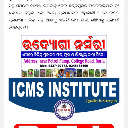
ସବୁ ସମୟର ବିଶେଷ ଭୂମିକାକୁ ନେଇ ଛତ୍ରପୁରର ଉପଜିଲ୍ଲାପାଳ ଡ଼ଃ
ଶିବାଶିଷ ବରାଳ ଏବଂ ଅନ୍ୟ ପ୍ରଶାସନିକ ଅଧିକାରୀ ମାନେ ଉଚ୍ଚ
ପ୍ରଶଂସା କରିବା ସହ ଆଗକୁ ଏଭଳି କାମ ଜାରୀ ରଖିବାକୁ ପରାମର୍ଶ
ଦେଇଥିଲେ।