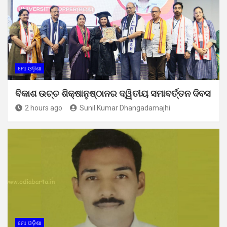
ମୋ ଓଡ଼ିଶା
ବିକାଶ ଉଚ୍ଚ ଶିକ୍ଷାନୁଷ୍ଠାନର ଦ୍ୱିତୀୟ ସମାବର୍ତ୍ତନ ଦିବସ
2 hours ago
Sunil Kumar Dhangadamajhi
ମୋ ଓଡ଼ିଶା