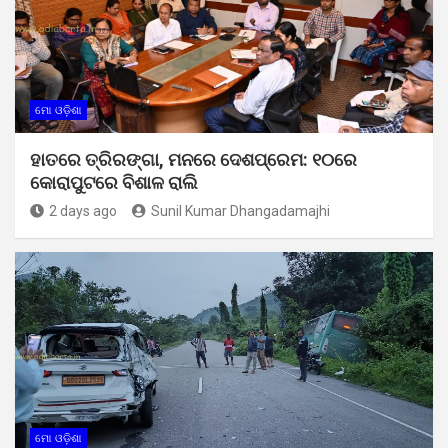
ମୋ ଓଡ଼ିଶା
ହାତରେ ତ୍ରିରଙ୍ଗା, ମନରେ ଦେଶପ୍ରେମ: ୧୦ରେ
କୋରାପୁଟରେ ବିଶାଳ ରାଲି
2 days ago
Sunil Kumar Dhangadamajhi
ମୋ ଓଡ଼ିଶା