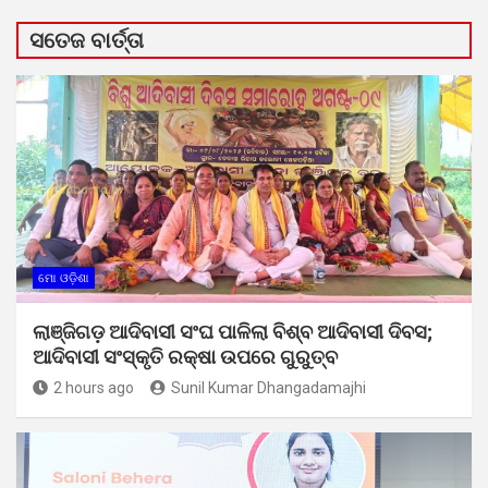
ସତେଜ ବାର୍ତ୍ତା
ମୋ ଓଡ଼ିଶା
ଲାଞ୍ଜିଗଡ଼ ଆଦିବାସୀ ସଂଘ ପାଳିଲା ବିଶ୍ବ ଆଦିବାସୀ ଦିବସ;
ଆଦିବାସୀ ସଂସ୍କୃତି ରକ୍ଷା ଉପରେ ଗୁରୁତ୍ବ
2 hours ago
Sunil Kumar Dhangadamajhi