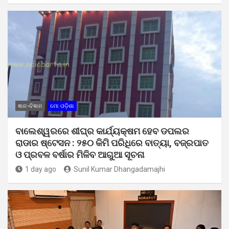
ଜ୍ଞାନ-ବିଜ୍ଞାନ
ମୋ ଓଡ଼ିଶା
ବାଲେଶ୍ୱରରେ ଶୀଘ୍ର କାର୍ଯ୍ୟକ୍ଷମ ହେବ ଡପଲର
ରାଡାର ଷ୍ଟେସନ : ୨୫୦ କିମି ପରିଧିରେ ବାତ୍ୟା, ବଜ୍ରପାତ
ଓ ପ୍ରବଳ ବର୍ଷାର ମିଳିବ ଆଗୁଆ ସୂଚନା
1 day ago
Sunil Kumar Dhangadamajhi