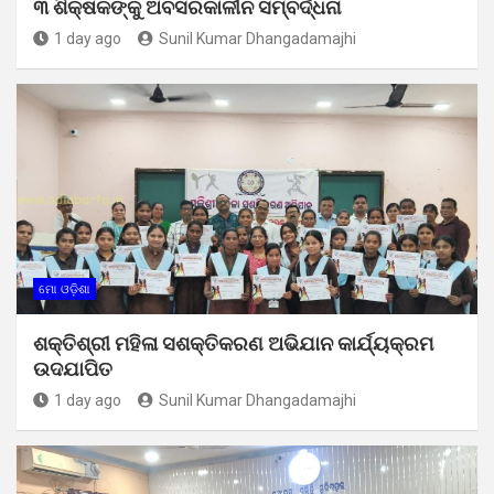
୩ ଶିକ୍ଷକଙ୍କୁ ଅବସରକାଳୀନ ସମ୍ବର୍ଦ୍ଧନା
1 day ago
Sunil Kumar Dhangadamajhi
ମୋ ଓଡ଼ିଶା
ଶକ୍ତିଶ୍ରୀ ମହିଳା ସଶକ୍ତିକରଣ ଅଭିଯାନ କାର୍ଯ୍ୟକ୍ରମ
ଉଦଯାପିତ
1 day ago
Sunil Kumar Dhangadamajhi