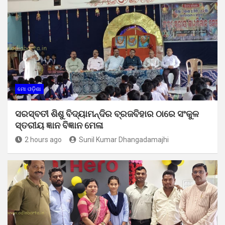
ମୋ ଓଡ଼ିଶା
ସରସ୍ବତୀ ଶିଶୁ ବିଦ୍ୟାମନ୍ଦିର ବ୍ରଜବିହାର ଠାରେ ସଂକୁଳ
ସ୍ତରୀୟ ଜ୍ଞାନ ବିଜ୍ଞାନ ମେଳା
2 hours ago
Sunil Kumar Dhangadamajhi