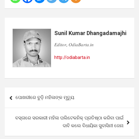
Sunil Kumar Dhangadamajhi
𝐸𝑑𝑖𝑡𝑜𝑟, 𝑂𝑑𝑖𝑎𝐵𝑎𝑟𝑡𝑎.𝑖𝑛
http://odiabarta.in
Post
ପୋଖରୀରେ ବୁଡ଼ି ମହିଳାଙ୍କ ମୃତ୍ୟୁ
navigation
ବସ୍ତାରେ ସରକାରୀ ମହିଳା ପଲିଟେକନିକ୍ ପ୍ରତିଷ୍ଠା କରିବା ପାଇଁ
ଦାବି କଲେ ବିଧାୟିକା ସୁବାସିନୀ ଜେନା