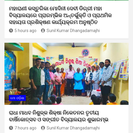
ମହାରାଣୀ କସ୍ତୁରିକା ମୋଦିନୀ ଦେବୀ ଡିଗ୍ରୀ ମହା
ବିଦ୍ୟାଳୟରେ ପ୍ରାରମ୍ଭିକ ଅନ୍ତର୍ଭୁକ୍ତି ଓ ପ୍ରାଥମିକ
ସହାୟତା ପ୍ରଶିକ୍ଷଣ କାର୍ଯ୍ୟକ୍ରମ ଅନୁଷ୍ଠିତ
5 hours ago
Sunil Kumar Dhangadamajhi
ମୋ ଓଡ଼ିଶା
ରାଧା ମାଧବ ନିଶୁଳ୍କ ଶିକ୍ଷା ନିକେତନର ତୃତୀୟ
ବାର୍ଷିକୋତ୍ସବ ଓ ସଙ୍ଗୀତ ବିଦ୍ୟାଳୟର ଶୁଭାରମ୍ଭ
7 hours ago
Sunil Kumar Dhangadamajhi