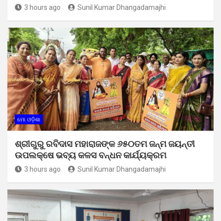
3 hours ago
Sunil Kumar Dhangadamajhi
ମୋ ଓଡ଼ିଶା
ଶ୍ରୀଗୁରୁ ରବିଦାସ ମହାରାଜଙ୍କ ୬୫୦ତମ ଜନ୍ମ ଜୟନ୍ତୀ
ଉପଲକ୍ଷେ ଭବ୍ୟ କଳସ ବନ୍ଧନ କାର୍ଯ୍ୟକ୍ରମ
3 hours ago
Sunil Kumar Dhangadamajhi