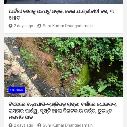
ଆର୍ଟିଗା କାରକୁ ପଛପଟୁ ଧକ୍କା ଦେଲା ଯାତ୍ରୀବାହୀ ବସ, ୩
ଆହତ
2 days ago
Sunil Kumar Dhangadamajhi
ମୋ ଓଡ଼ିଶା
ବିପଦରେ ବନ୍ଧପାରି-ଲାଞ୍ଜିଗଡ଼ ରାସ୍ତା: ବର୍ଷାରେ ଧୋଇଗଲା
ରାସ୍ତାର ପାର୍ଶ୍ୱ, ସୃଷ୍ଟି ହେଲା ବିରାଟକାୟ ଗର୍ତ୍ତ, ତୁରନ୍ତ
ମରାମତି ଦାବି
2 days ago
Sunil Kumar Dhangadamajhi