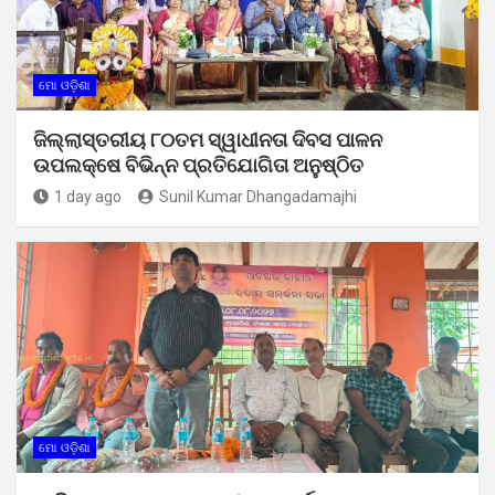
ମୋ ଓଡ଼ିଶା
ଜିଲ୍ଲାସ୍ତରୀୟ ୮୦ତମ ସ୍ୱାଧୀନତା ଦିବସ ପାଳନ
ଉପଲକ୍ଷେ ବିଭିନ୍ନ ପ୍ରତିଯୋଗିତା ଅନୁଷ୍ଠିତ
1 day ago
Sunil Kumar Dhangadamajhi
ମୋ ଓଡ଼ିଶା