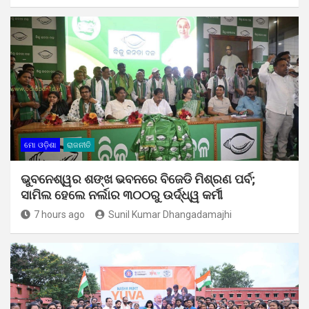
ମୋ ଓଡ଼ିଶା
ରାଜନୀତି
ଭୁବନେଶ୍ୱର ଶଙ୍ଖ ଭବନରେ ବିଜେଡି ମିଶ୍ରଣ ପର୍ବ;
ସାମିଲ ହେଲେ ନର୍ଲାର ୩୦୦ରୁ ଉର୍ଦ୍ଧ୍ୱ କର୍ମୀ
7 hours ago
Sunil Kumar Dhangadamajhi