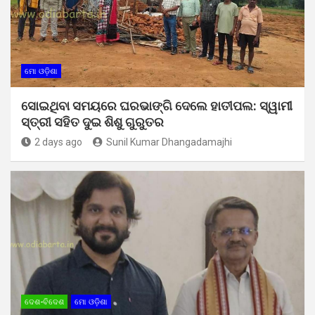
ମୋ ଓଡ଼ିଶା
ସୋଇଥିବା ସମୟରେ ଘରଭାଙ୍ଗି ଦେଲେ ହାତୀପଲ: ସ୍ୱାମୀ
ସ୍ତ୍ରୀ ସହିତ ଦୁଇ ଶିଶୁ ଗୁରୁତର
2 days ago
Sunil Kumar Dhangadamajhi
ଦେଶ-ବିଦେଶ
ମୋ ଓଡ଼ିଶା