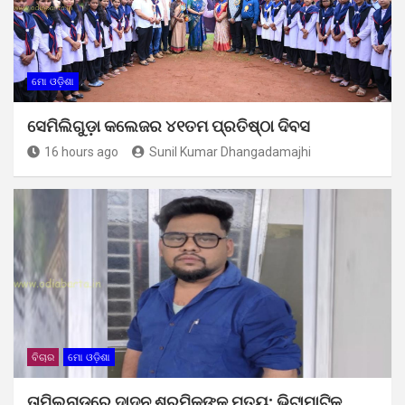
ମୋ ଓଡ଼ିଶା
ସେମିଲିଗୁଡ଼ା କଲେଜର ୪୧ତମ ପ୍ରତିଷ୍ଠା ଦିବସ
16 hours ago
Sunil Kumar Dhangadamajhi
ବିଚାର
ମୋ ଓଡ଼ିଶା
ତାମିଲନାଡୁରେ ଦାଦନ ଶ୍ରମିକଙ୍କ ମୃତ୍ୟୁ; ଭିଟାମାଟିକୁ