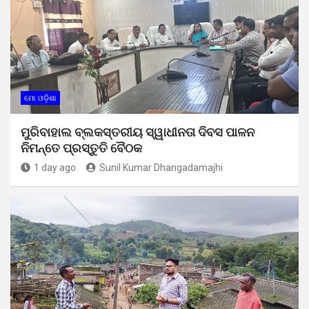
ମୋ ଓଡ଼ିଶା
ମୁରିବାହାଲ ବ୍ଲକସ୍ତରୀୟ ସ୍ୱାଧୀନତା ଦିବସ ପାଳନ
ନିମନ୍ତେ ପ୍ରସ୍ତୁତି ବୈଠକ
1 day ago
Sunil Kumar Dhangadamajhi