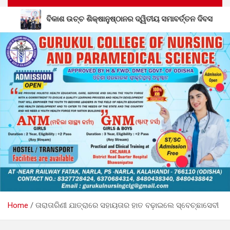
୍ଷାନୁଷ୍ଠାନର ଦ୍ୱିତୀୟ ସମାବର୍ତ୍ତନ ଦିବସ
ଶିକ୍ଷକ ପ୍ରେମଲାଲ
Home
ତାରାତାରିଣୀ ଯାତ୍ରାରେ ସହାୟତାର ହାତ ବଢ଼ାଇଲେ ସ୍ବେଚ୍ଛାସେବୀ