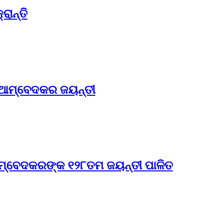
ରାନ୍ତି
. ଆମ୍ବେଦକର ଜୟନ୍ତୀ
ଅମ୍ବେଦକରଙ୍କ ୧୨୮ତମ ଜୟନ୍ତୀ ପାଳିତ