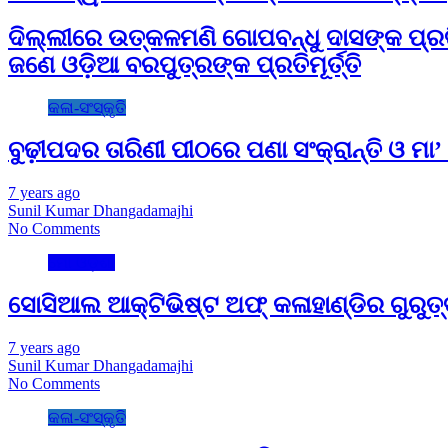
ଦିଲ୍ଲୀରେ ଉତ୍କଳମଣି ଗୋପବନ୍ଧୁ ଦାସଙ୍କ ପ୍ରତି
ଜଣେ ଓଡ଼ିଆ ବରପୁତ୍ରଙ୍କ ପ୍ରତିମୂର୍ତ୍ତି
କଳା-ସଂସ୍କୃତି
ବୁଢ଼ୀପଦର ତାରିଣୀ ପୀଠରେ ପଣା ସଂକ୍ରାନ୍ତି ଓ ମା’ 
7 years ago
Sunil Kumar Dhangadamajhi
No Comments
ମୋ ଓଡ଼ିଶା
ସୋସିଆଲ ଆକ୍ଟିଭିଷ୍ଟ ଅଫ୍ କଳାହାଣ୍ଡିର ଗୁରୁତ୍
7 years ago
Sunil Kumar Dhangadamajhi
No Comments
କଳା-ସଂସ୍କୃତି