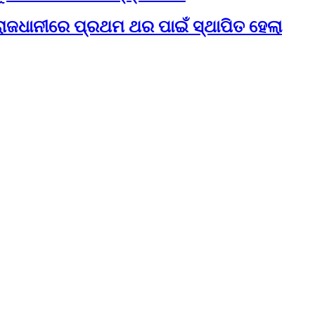
ରାଜଧାନୀରେ ପ୍ରଥମ ଥର ପାଇଁ ସ୍ଥାପିତ ହେଲା