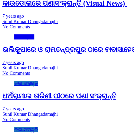
କାଉଡୋଳାରେ ପଣାସଂକ୍ରାନ୍ତି (Visual News)
7 years ago
Sunil Kumar Dhangadamajhi
No Comments
ମୋ ଓଡ଼ିଶା
ଉଲିକୁପାରେ ଓ ରାମଚନ୍ଦ୍ରପୁର ଠାରେ ବାବାସାହେ
7 years ago
Sunil Kumar Dhangadamajhi
No Comments
କଳା-ସଂସ୍କୃତି
ଧଅଁରାମାଲ ତାରିଣୀ ପୀଠରେ ପଣା ସଂକ୍ରାନ୍ତି
7 years ago
Sunil Kumar Dhangadamajhi
No Comments
କଳା-ସଂସ୍କୃତି