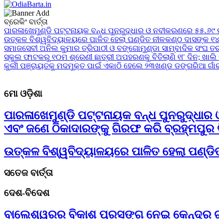
24x7News&Views
ବ୍ରେକିଂ ବାର୍ତ୍ତା
OdiaBarta.in
ପାରଳାଖେମୁଣ୍ଡି ପଟ୍ଟନାୟକ ବନ୍ଧ ପୁନରୁଦ୍ଧାର ଓ ନବୀକରଣରେ ୫୫.୬୯ ଲକ
ଉତ୍କଳ ବିଶ୍ୱବିଦ୍ୟାଳୟରେ ପାଳିତ ହେଲା ପଣ୍ଡିତ ନୀଳକଣ୍ଠ ଦାସଙ୍କ 
ସମାଜସେବୀ ଅନିଲ କୁମାର ତ୍ରିପାଠୀ ଓ ବଙ୍ଗୋମୁଣ୍ଡା ସାମ୍ବାଦିକ ସଂଘ 
ସ୍କୁଲ ଫାଟକରୁ ୧୦ମ ଶ୍ରେଣୀ ଛାତ୍ରୀ ଅପହରଣକୁ ବିତିଲାଣି ୧୮ ଦିନ; ଖାଲି 
କୁର୍ଲୀ ପଞ୍ଚାୟତକୁ ମଦମୁକ୍ତ ପାଇଁ ଏକାଠି ହେଲେ ୨୩ଖଣ୍ଡ ଡଙ୍ଗରିଆ ଗାଁ
ମୋ ଓଡ଼ିଶା
ପାରଳାଖେମୁଣ୍ଡି ପଟ୍ଟନାୟକ ବନ୍ଧ ପୁନରୁଦ୍ଧା
ଏବଂ ଜଣେ ଠିକାଦାରଙ୍କୁ ଗିରଫ କରି ବ୍ରହ୍ମପୁର ଭ
ଉତ୍କଳ ବିଶ୍ୱବିଦ୍ୟାଳୟରେ ପାଳିତ ହେଲା ପଣ୍ଡ
ସତେଜ ବାର୍ତ୍ତା
ଦେଶ-ବିଦେଶ
ବାଲେଶ୍ୱରର ବିକାଶ ପ୍ରସଙ୍ଗ ନେଇ କେନ୍ଦ୍ର ଗୃ