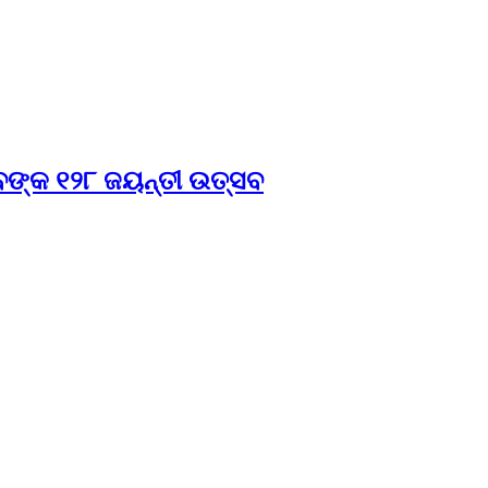
ବଙ୍କ ୧୨୮ ଜୟନ୍ତୀ ଉତ୍ସବ