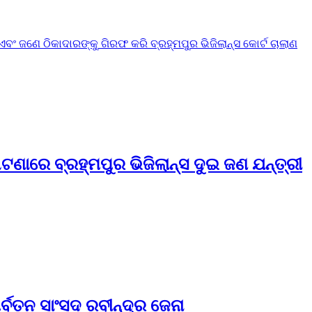
 ଜଣେ ଠିକାଦାରଙ୍କୁ ଗିରଫ କରି ବ୍ରହ୍ମପୁର ଭିଜିଲାନ୍ସ କୋର୍ଟ ଚାଲାଣ
ାରେ ବ୍ରହ୍ମପୁର ଭିଜିଲାନ୍ସ ଦୁଇ ଜଣ ଯନ୍ତ୍ରୀ
ବତନ ସାଂସଦ ରବୀନ୍ଦ୍ର ଜେନା