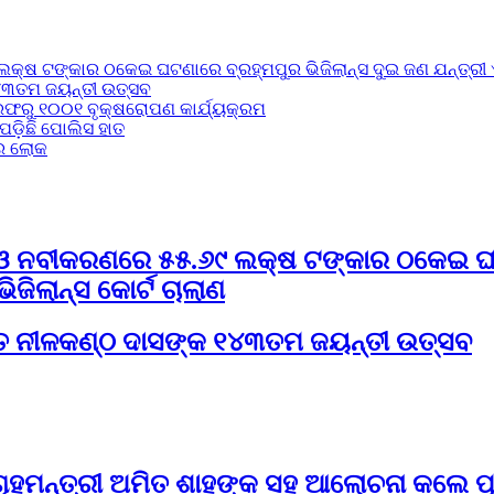
୍ଷ ଟଙ୍କାର ଠକେଇ ଘଟଣାରେ ବ୍ରହ୍ମପୁର ଭିଜିଲାନ୍ସ ଦୁଇ ଜଣ ଯନ୍ତ୍ରୀ ଏବଂ
୧୪୩ତମ ଜୟନ୍ତୀ ଉତ୍ସବ
ତରଫରୁ ୧୦୦୧ ବୃକ୍ଷରୋପଣ କାର୍ଯ୍ୟକ୍ରମ
ପଡ଼ିଛି ପୋଲିସ ହାତ
ର ଲୋକ
ର ଓ ନବୀକରଣରେ ୫୫.୬୯ ଲକ୍ଷ ଟଙ୍କାର ଠକେଇ ଘଟଣ
ିଜିଲାନ୍ସ କୋର୍ଟ ଚାଲାଣ
ିତ ନୀଳକଣ୍ଠ ଦାସଙ୍କ ୧୪୩ତମ ଜୟନ୍ତୀ ଉତ୍ସବ
ହମନ୍ତ୍ରୀ ଅମିତ ଶାହଙ୍କ ସହ ଆଲୋଚନା କଲେ ପୂର୍