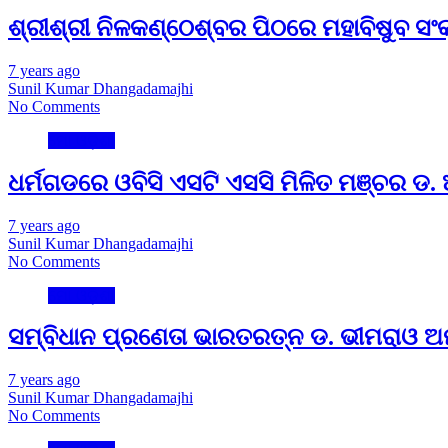
ଶ୍ରୀଶ୍ରୀ ନିଳକଣ୍ଠେଶ୍ବର ପିଠରେ ମହାବିଷୁବ ସଂକ୍
7 years ago
Sunil Kumar Dhangadamajhi
No Comments
ମୋ ଓଡ଼ିଶା
ଧର୍ମଗଡରେ ଓବିସି ଏସଟି ଏସସି ମିଳିତ ମଞ୍ଚର ଡ
7 years ago
Sunil Kumar Dhangadamajhi
No Comments
ମୋ ଓଡ଼ିଶା
ସମ୍ବିଧାନ ପ୍ରଣେତା ଭାରତରତ୍ନ ଡ. ଭୀମରାଓ 
7 years ago
Sunil Kumar Dhangadamajhi
No Comments