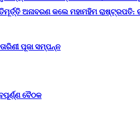
ମୂର୍ତ୍ତି ଅନାବରଣ କଲେ ମହାମହିମ ରାଷ୍ଟ୍ରପତି: 
ତାରିଣୀ ପୂଜା ସମ୍ପନ୍ନ
ବପୂର୍ଣ୍ଣ ବୈଠକ