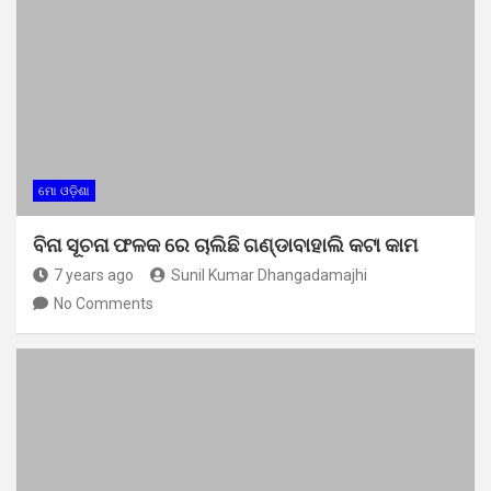
ମୋ ଓଡ଼ିଶା
ବିନା ସୂଚନା ଫଳକ ରେ ଚାଲିଛି ଗଣ୍ଡାବାହାଲି କଟା କାମ
7 years ago
Sunil Kumar Dhangadamajhi
No Comments