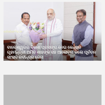
ବାଲେଶ୍ୱରର ବିକାଶ ପ୍ରସଙ୍ଗ ନେଇ କେନ୍ଦ୍ର
ଗୃହମନ୍ତ୍ରୀ ଅମିତ ଶାହଙ୍କ ସହ ଆଲୋଚନା କଲେ ପୂର୍ବତନ
ସାଂସଦ ରବୀନ୍ଦ୍ର ଜେନା