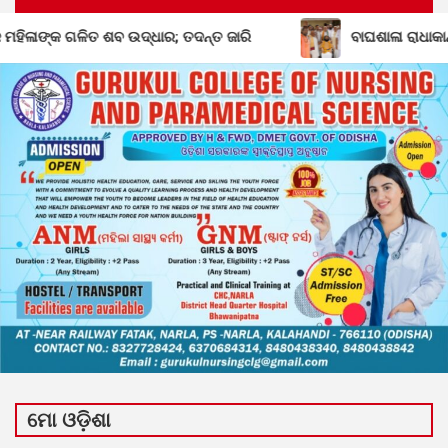
କ ଗଳିତ ଶବ ଉଦ୍ଧାର; ତଦନ୍ତ ଜାରି
ବାଘଶାଳା ରାଧାକାନ୍ତ ମଠ 
ମୋ ଓଡ଼ିଶା