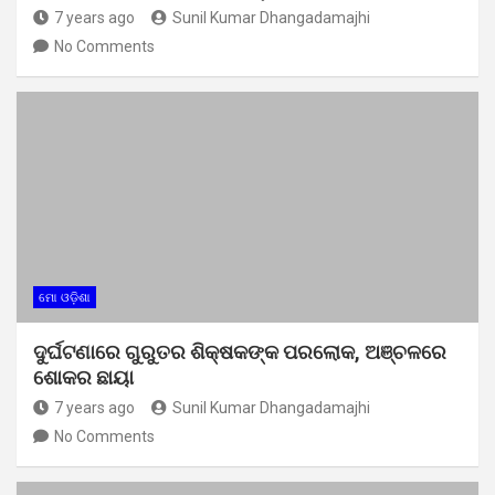
7 years ago
Sunil Kumar Dhangadamajhi
No Comments
ମୋ ଓଡ଼ିଶା
ଦୁର୍ଘଟଣାରେ ଗୁରୁତର ଶିକ୍ଷକଙ୍କ ପରଲୋକ, ଅଞ୍ଚଳରେ
ଶୋକର ଛାୟା
7 years ago
Sunil Kumar Dhangadamajhi
No Comments