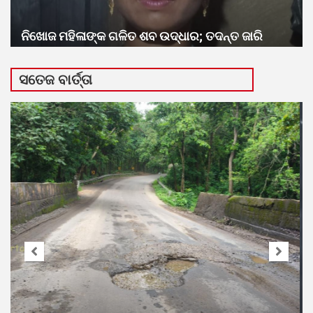
ନିଖୋଜ ମହିଳାଙ୍କ ଗଳିତ ଶବ ଉଦ୍ଧାର; ତଦନ୍ତ ଜାରି
ସତେଜ ବାର୍ତ୍ତା