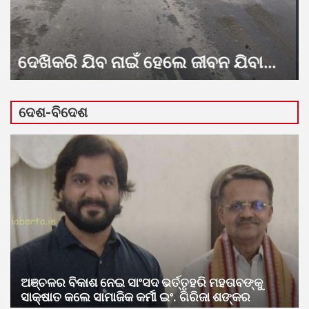
ନିଖୋଜ ମହିଳାଙ୍କ ଗଳିତ ଶବ ଉଦ୍ଧାର;
ତଦନ୍ତ ଜାରି
ଦେଶ-ବିଦେଶ
ଅଞ୍ଚଳର ବିକାଶ ନେଇ ସାଂସଦ ଭର୍ତ୍ତୃହରି ମହତାବଙ୍କୁ
ସାକ୍ଷାତ କଲେ ସାମାଜିକ କର୍ମୀ ଇଂ. ଗିରିଜା ଶଙ୍କର