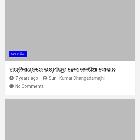
ମୋ ଓଡ଼ିଶା
ଅଗ୍ନିକାଣ୍ଡରେ ଭଷ୍ମୀଭୂତ ହେଲା ଜଳଖିଆ ଦୋକାନ
7 years ago
Sunil Kumar Dhangadamajhi
No Comments