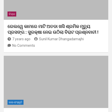
ବିଚାର
ରେଲୱେ କାମରେ ମାଟି ଅତଡା ଖସି ଶ୍ରମିକ ମୃତ୍ୟୁ
ପ୍ରସଙ୍ଗ : ସୁରକ୍ଷା ନେଇ ଉଠିଲା ବିରାଟ ପ୍ରଶ୍ନବାଚୀ !
7 years ago
Sunil Kumar Dhangadamajhi
No Comments
କଳା-ସଂସ୍କୃତି