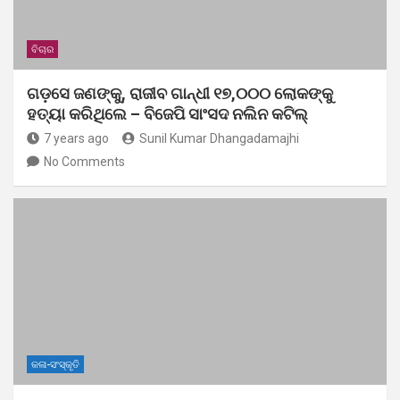
ବିଚାର
ଗଡ଼ସେ ଜଣଙ୍କୁ, ରାଜୀବ ଗାନ୍ଧୀ ୧୭,୦୦୦ ଲୋକଙ୍କୁ
ହତ୍ୟା କରିଥିଲେ – ବିଜେପି ସାଂସଦ ନଲିନ କଟିଲ୍
7 years ago
Sunil Kumar Dhangadamajhi
No Comments
କଳା-ସଂସ୍କୃତି