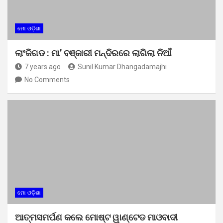
ମୋ ଓଡ଼ିଶା
ଲାଂଜିଗଡ : ମା’ ବଞ୍ଜାରୀ ମନ୍ଦିରରେ ଲାଗିଲା ନିଆଁ
7 years ago
Sunil Kumar Dhangadamajhi
No Comments
ମୋ ଓଡ଼ିଶା
ଆତ୍ମସମର୍ପଣ କଲେ ମୋଷ୍ଟ ୱାଣ୍ଟେଡ ମାଓବାଦୀ