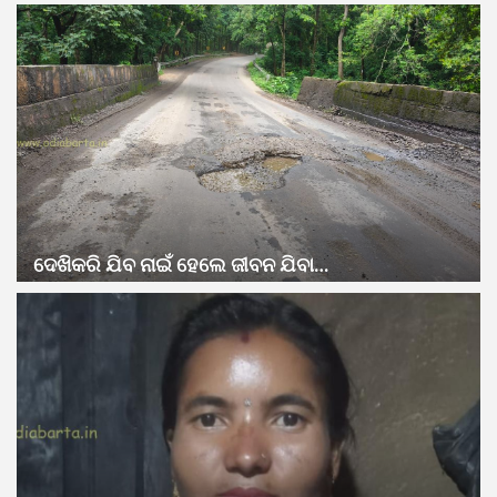
ଦେଖିକରି ଯିବ ନାଇଁ ହେଲେ ଜୀବନ ଯିବା…