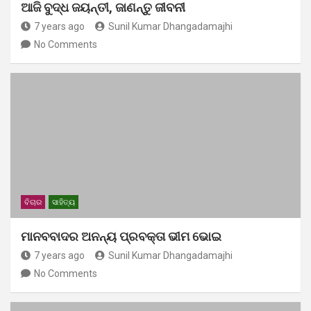
ଆଜି ବୁଦ୍ଧ ଜୟନ୍ତୀ, ଜାଣନ୍ତୁ ଜୀବନୀ
7 years ago
Sunil Kumar Dhangadamajhi
No Comments
ବିଚାର
ସାହିତ୍ୟ
ମାନବବାଦର ଅନନ୍ୟ ପ୍ରବକ୍ତା ଭୀମ ଭୋଇ
7 years ago
Sunil Kumar Dhangadamajhi
No Comments