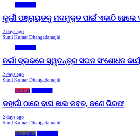
ମୋ ଓଡ଼ିଶା
କୁର୍ଲୀ ପଞ୍ଚାୟତକୁ ମଦମୁକ୍ତ ପାଇଁ ଏକାଠି ହେଲ
2 days ago
Sunil Kumar Dhangadamajhi
ମୋ ଓଡ଼ିଶା
ନର୍ଲା ବ୍ଲକରେ ସ୍ୱତନ୍ତ୍ର ସଘନ ସଂଶୋଧନ କାର୍
2 days ago
Sunil Kumar Dhangadamajhi
ଅପରାଧ
ମୋ ଓଡ଼ିଶା
ଡହାଗାଁ ଠାରେ ବାଘ ଛାଲ ଜବତ, ଜଣେ ଗିରଫ
2 days ago
Sunil Kumar Dhangadamajhi
ଜ୍ଞାନ-ବିଜ୍ଞାନ
ମୋ ଓଡ଼ିଶା