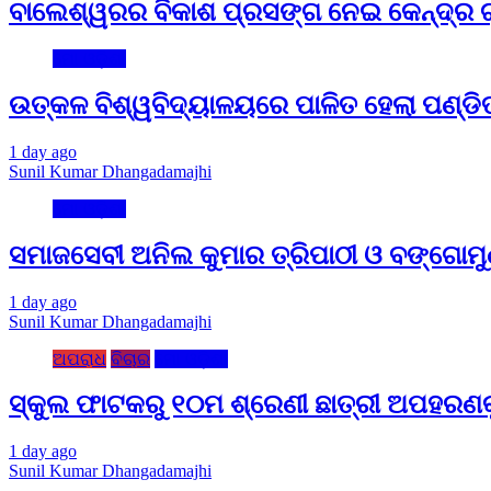
ବାଲେଶ୍ୱରର ବିକାଶ ପ୍ରସଙ୍ଗ ନେଇ କେନ୍ଦ୍ର ଗୃ
ମୋ ଓଡ଼ିଶା
ଉତ୍କଳ ବିଶ୍ୱବିଦ୍ୟାଳୟରେ ପାଳିତ ହେଲା ପଣ୍ଡ
1 day ago
Sunil Kumar Dhangadamajhi
ମୋ ଓଡ଼ିଶା
ସମାଜସେବୀ ଅନିଲ କୁମାର ତ୍ରିପାଠୀ ଓ ବଙ୍ଗୋମୁ
1 day ago
Sunil Kumar Dhangadamajhi
ଅପରାଧ
ବିଚାର
ମୋ ଓଡ଼ିଶା
ସ୍କୁଲ ଫାଟକରୁ ୧୦ମ ଶ୍ରେଣୀ ଛାତ୍ରୀ ଅପହରଣକୁ ବ
1 day ago
Sunil Kumar Dhangadamajhi