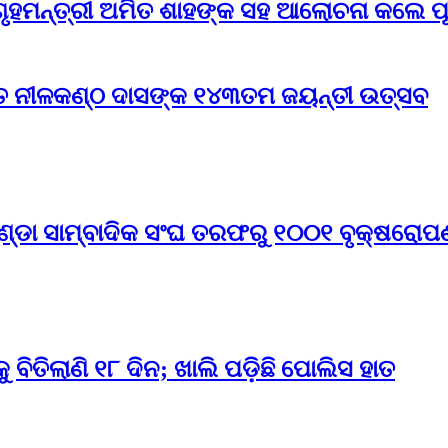
ହମନ୍ତ୍ରୀ ଅମିତ ଶାହଙ୍କ ସହ ଆଲୋଚନା କଲେ ପୂର୍
ିତ ନୀଳକଣ୍ଠ ଦାସଙ୍କ ୧୪୩ତମ ଜୟନ୍ତୀ ଉତ୍ସବ
ଣ୍ଡା ସାମ୍ବାଦିକ ସଂଘ ତରଫରୁ ୧୦୦୧ ବୃକ୍ଷରୋପଣ
ିତିଲାଣି ୧୮ ଦିନ; ଖାଲି ପଡ଼ିଛି ପୋଲିସ ହାତ