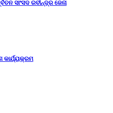
ବତନ ସାଂସଦ ରବୀନ୍ଦ୍ର ଜେନା
 କାର୍ଯ୍ୟକ୍ରମ