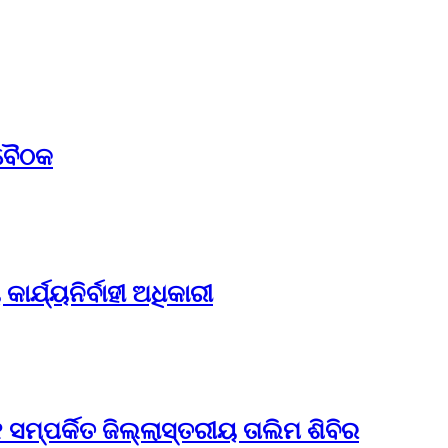
 ବୈଠକ
ର୍ଯ୍ୟନିର୍ବାହୀ ଅଧିକାରୀ
ମ୍ପର୍କିତ ଜିଲ୍ଲାସ୍ତରୀୟ ତାଲିମ ଶିବିର