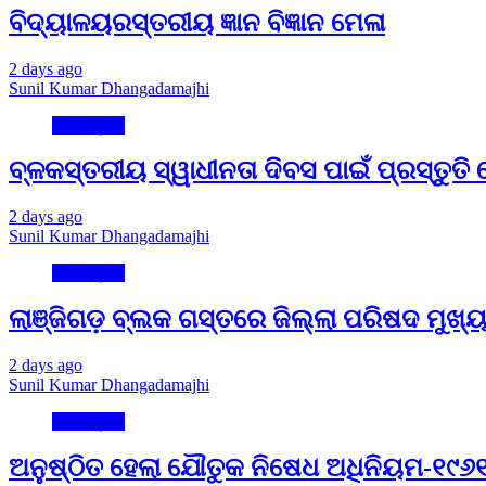
ବିଦ୍ୟାଳୟରସ୍ତରୀୟ ଜ୍ଞାନ ବିଜ୍ଞାନ ମେଳା
2 days ago
Sunil Kumar Dhangadamajhi
ମୋ ଓଡ଼ିଶା
ବ୍ଳକସ୍ତରୀୟ ସ୍ୱାଧୀନତା ଦିବସ ପାଇଁ ପ୍ରସ୍ତୁତି
2 days ago
Sunil Kumar Dhangadamajhi
ମୋ ଓଡ଼ିଶା
ଲାଞ୍ଜିଗଡ଼ ବ୍ଲକ ଗସ୍ତରେ ଜିଲ୍ଲା ପରିଷଦ ମୁଖ୍ୟ କା
2 days ago
Sunil Kumar Dhangadamajhi
ମୋ ଓଡ଼ିଶା
ଅନୁଷ୍ଠିତ ହେଲା ଯୌତୁକ ନିଷେଧ ଅଧିନିୟମ-୧୯୬୧ ସ