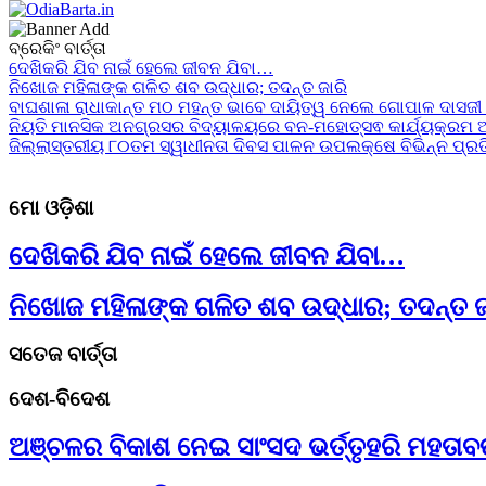
24x7News&Views
ବ୍ରେକିଂ ବାର୍ତ୍ତା
OdiaBarta.in
ଦେଖିକରି ଯିବ ନାଇଁ ହେଲେ ଜୀବନ ଯିବା…
ନିଖୋଜ ମହିଳାଙ୍କ ଗଳିତ ଶବ ଉଦ୍ଧାର; ତଦନ୍ତ ଜାରି
ବାଘଶାଳା ରାଧାକାନ୍ତ ମଠ ମହନ୍ତ ଭାବେ ଦାୟିତ୍ୱ ନେଲେ ଗୋପାଳ ଦାସଜୀ
ନିୟତି ମାନସିକ ଅନଗ୍ରସର ବିଦ୍ୟାଳୟରେ ବନ-ମହୋତ୍ସଵ କାର୍ଯ୍ୟକ୍ରମ ଅ
ଜିଲ୍ଲାସ୍ତରୀୟ ୮୦ତମ ସ୍ୱାଧୀନତା ଦିବସ ପାଳନ ଉପଲକ୍ଷେ ବିଭିନ୍ନ ପ୍ରତ
ମୋ ଓଡ଼ିଶା
ଦେଖିକରି ଯିବ ନାଇଁ ହେଲେ ଜୀବନ ଯିବା…
ନିଖୋଜ ମହିଳାଙ୍କ ଗଳିତ ଶବ ଉଦ୍ଧାର; ତଦନ୍ତ ଜ
ସତେଜ ବାର୍ତ୍ତା
ଦେଶ-ବିଦେଶ
ଅଞ୍ଚଳର ବିକାଶ ନେଇ ସାଂସଦ ଭର୍ତ୍ତୃହରି ମହତାବଙ