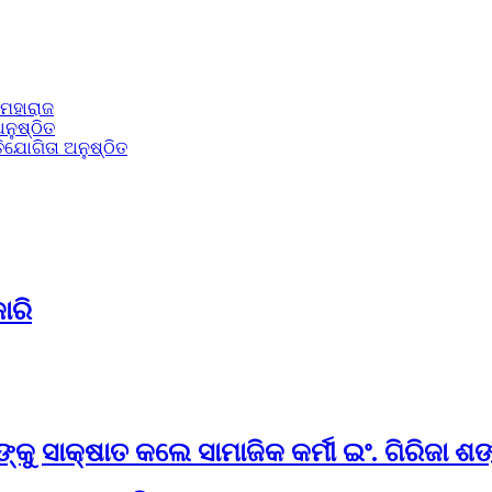
 ମହାରାଜ
ନୁଷ୍ଠିତ
ିଯୋଗିତା ଅନୁଷ୍ଠିତ
ାରି
୍କୁ ସାକ୍ଷାତ କଲେ ସାମାଜିକ କର୍ମୀ ଇଂ. ଗିରିଜା ଶ