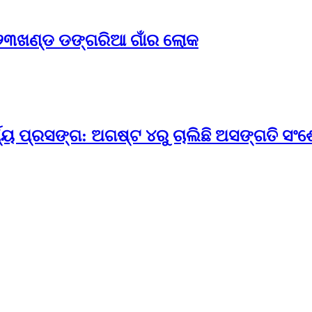
େ ୨୩ଖଣ୍ଡ ଡଙ୍ଗରିଆ ଗାଁର ଲୋକ
ଯ୍ୟ ପ୍ରସଙ୍ଗ: ଅଗଷ୍ଟ ୪ରୁ ଚାଲିଛି ଅସଙ୍ଗତି ସ