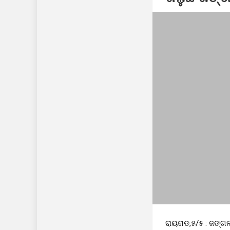
ନିରାପତ୍ତା ଓ ସ୍ୱଚ
ରାୟଗଡ,୫/୫ : ଜଙ୍ଗଲ