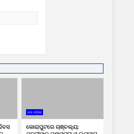
ମୋ ଓଡ଼ିଶା
ଦିବସ
କୋରାପୁଟରେ ଚାଞ୍ଚଲ୍ୟ: