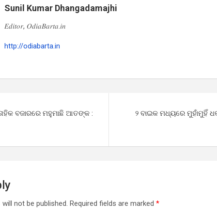
Sunil Kumar Dhangadamajhi
𝐸𝑑𝑖𝑡𝑜𝑟, 𝑂𝑑𝑖𝑎𝐵𝑎𝑟𝑡𝑎.𝑖𝑛
http://odiabarta.in
୍ତାହିକ ବଜାରରେ ମହୁମାଛି ଆତଙ୍କ :
୨ ବାଇକ ମଧ୍ୟରେ ମୁହାଁମୁହିଁ 
ly
will not be published.
Required fields are marked
*