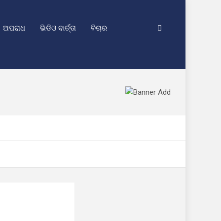
ଅପରାଧ
ଭିଡିଓ ବାର୍ତ୍ତା
ବିଚାର
ର ସ୍ୱତନ୍ତ୍ର ଟିମ୍