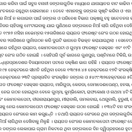
ାର କରିବା ପାଇଁ ସବୁଜ ବନାନୀ ଜଙ୍ଗଲଗୁଡିକ ମଧ୍ୟରେ ଯାତାୟାତର ବାଟ କାଢିବା
ଂଚଳରେ ରହୁଥିବା ଲୋକମାନେ । ତେବେ ଏମାନଙ୍କୁ ଜଙ୍ଗଲ ସୃଷ୍ଟି କରିବା ଓ ଏହା
 ନିଆଁ ନ ଲଗାଇବା ପାଇଁ ଜଙ୍ଗଲ ଓ ପରିବେଶ ବିଭାଗ ପକ୍ଷରୁ ବହୁ ସଚେତନତା କ
ଜର ଚାହିଦାକୁ ମେଂଟାଇବାକୁ ଯାଇ ପୁଣିଥରେ ଜଙ୍ଗଲରେ ନିଆଁ ଲାଗି ରହିଥିବା ଦେଖିବ
ତ ୧୯୫୭ ମସିହା ନଭେମ୍ବର ୧୫ତାରିଖରେ ରାୟଗଡ ଫରେଷ୍ଟ ରେଂଜ ଗଠନ ହୋଇଥି
ର ୨ତାରିଖରେ ପୁର୍ନଃଗଠନ କରି ଦୁଇଟି ଭାଗରେ ବିଭକ୍ତ କରାଯାଇଥିଲା । ସେବେଠାର
ମାରେ ରହିଥିବା ରାୟଗଡ, କୋମତଲପେଟା ଓ ଗୁମ୍ମା ଫରେଷ୍ଟ ସେକ୍ସନ ଏବଂ ୧୯ଟି 
ରେଂଜ ଗଠିତ ହୋଇଛି । ସେହିପରି ପୂର୍ବ ଭାଗରେ ଗୁଣପୁର, ପଶ୍ଚିମରେ ଟିକିରି,
ଆନ୍ଧ୍ରପ୍ରଦେଶର ବିଜୟନଗରମ ପଟରେ ଦକ୍ଷିଣ ଭାଗ ରହିଛି । ରାୟଗଡ ଫରେଷ୍ଟ
.୯୫ ହେକ୍ଟରରେ ସୀମତି ରହିଥିବା ବେଳେ ୧୩୯୫୫.୪୫ ହେକ୍ଟରରେ ୧୭ଟି ସଂରକ୍ଷ
େକ୍ଟରରେ ୨୩ଟି ପ୍ରସ୍ତାବିତ ସଂରକ୍ଷିତ ଜଙ୍ଗଲ ଓ ୫୪୯୯.୩୭ହେକ୍ଟରରେ ୫ଟି
ାୟଗଡ ଫରେଷ୍ଟ ସେକ୍ସନ ରାୟଗଡ, ମାରିଗୁଡା, କେରଡା, ଜେମାଦେଈପେଣ୍ଠ, ହନସା,
ୁ ନେଇ ଗଠନ ହୋଇଥିବା ବେଳେ ଗୁମ୍ମା, କୁମ୍ଭିକୋଟା, ରାଫକୋଣା ଓ ନାଥମା ୪ଟି ବି
 କୋମତଲପେଟା, ବୀରନାରାୟଣପୁର, ମୀରାବାଲି, ତାମଲବାଇ, ଥେରୁବାଲି, ବୁଡୁଣୀ,
ଟ୍ସକୁ ନେଇ କୋମତଲପେଟା ଫରେଷ୍ଟ ସେକ୍ସନ ଗଠନ ହୋଇଛି । ୧୩୪ଟି ବନ ସଂର
ରାୟଗଡ ରେଂଜରେ କାମ କରୁଛନ୍ତି । ତଥାପି ରାୟଗଡ ରେଂଜରେ ଥିବା ଜଙ୍ଗଲଗୁଡି
ନିଆଁ ଲାଗିଥିବା ଦେଖିବାକୁ ମିଳୁଛି । ରାୟଗଡ ରେଂଜର କୋମତଲପେଟା ଫରେଷ୍ଟ
 ଡଙ୍ଗର ଲେକାପାଇ ଗ୍ରାମ ନିକଟରେ ଥିବା ଜଙ୍ଗଲରେ ଦିନ ଦ୍ୱିପ୍ରହରରେ ହୁତହ