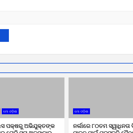
ମୋ ଓଡ଼ିଶା
ମୋ ଓଡ଼ିଶା
ସ ପକ୍ଷରୁ ଅଭିଯୁକ୍ତଙ୍କ
ନର୍ଲାରେ ୮୦ତମ ସ୍ୱାଧିନତା 