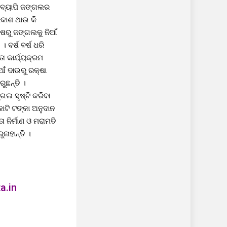
ଁ ବ୍ୟାପି ଜଙ୍ଗଲର
ରକାଶ ଥାଉ କି
୍ଷରୁ ଜଙ୍ଗଲକୁ ନିଆଁ
ବର୍ଷ ବର୍ଷ ଧରି
ା କାର୍ଯ୍ୟକ୍ରମ
ଁ ଦାଉରୁ ରକ୍ଷା
ୁଛନ୍ତି ।
ଗଲ ସୃଷ୍ଟି କରିବା
ଟି ଟଙ୍କା ଅନୁଦାନ
 ନିର୍ମାଣ ଓ ମରାମତି
ନାହାନ୍ତି ।
a.in