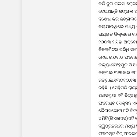
କରି ଦୁଇ ପଇସା ରୋଜଗ
ଦେଇଥାନ୍ତି ଜଙ୍ଗଲ ଅ
ବିଶେଷ କରି ଜଙ୍ଗଲରେ
କରାଯାଉଥିଲେ ମଧ୍ୟ ନି
ରାୟଗଡ ଜିଲ୍ଳାରେ ଗ
୨୦୦୩ ମସିହା ଅକ୍ଟୋବ
କିଲୋମିଟର ପରିଧି ସୀ
ନେଇ ରାୟଗଡ ଫରେଷ୍ଟ 
କଲ୍ୟାଣସିଂହପୁର ଓ 
ଜଙ୍ଗଲ ୩୨ହଜାର ୭୮୨
ଜଙ୍ଗଲ,୧୩୦୧୦.୧୩ ହ
ରହିଛି । ସେହିପରି ର
ପଣସଗୁଡା ୭ଟି ବିଟ୍ସକ
ଫରେଷ୍ଟ ସେକ୍ସନ ଏବଂ
କୈଳାସକୋଟା ୮ଟି ବି
ସମିତି(ଭିଏସଏସ)ଏହି 
ଦ୍ୱିପ୍ରହରରେ ମଧ୍ୟ 
ଫରେଷ୍ଟ ବିଟ୍ ଅଂଚଳର