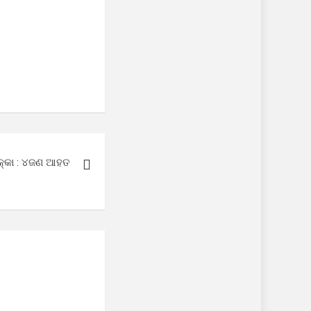
ଧକ୍କା : ୪ଜଣ ଆହତ