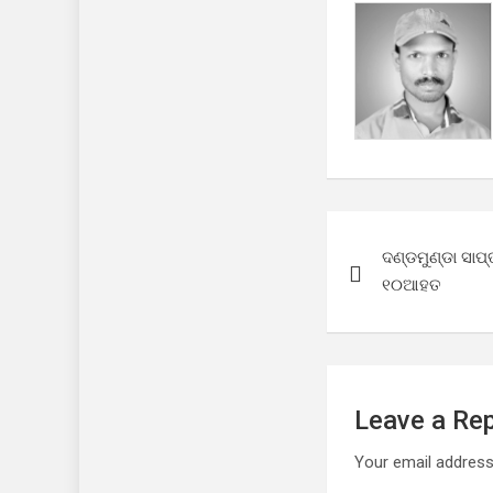
Post
ଦଣ୍ଡମୁଣ୍ଡା ସାପ
navigation
୧୦ଆହତ
Leave a Rep
Your email address 