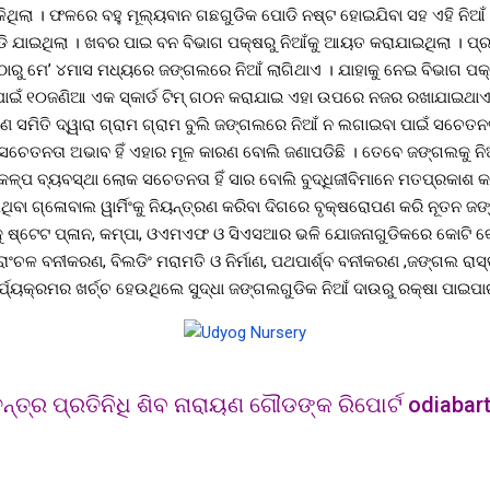
ମିିଳିଥିଲା । ଫଳରେ ବହୁ ମୂଲ୍ୟବାନ ଗଛଗୁଡିକ ପୋଡି ନଷ୍ଟ ହୋଇଯିବା ସହ ଏହି ନିଆ
ଡି ଯାଇଥିଲା । ଖବର ପାଇ ବନ ବିଭାଗ ପକ୍ଷରୁ ନିଆଁକୁ ଆୟତ କରାଯାଇଥିଲା । ପ୍
 ଠାରୁ ମେ’ ୪ମାସ ମଧ୍ୟରେ ଜଙ୍ଗଲରେ ନିଆଁ ଲାଗିଥାଏ । ଯାହାକୁ ନେଇ ବିଭାଗ ପକ
ପାଇଁ ୧୦ଜଣିଆ ଏକ ସ୍କାର୍ଡ ଟିମ୍ ଗଠନ କରାଯାଇ ଏହା ଉପରେ ନଜର ରଖାଯାଇଥାଏ । 
 ସମିତି ଦ୍ୱାରା ଗ୍ରାମ ଗ୍ରାମ ବୁଲି ଜଙ୍ଗଲରେ ନିଆଁ ନ ଲଗାଇବା ପାଇଁ ସଚେତନତ
ଚେତନତା ଅଭାବ ହିଁ ଏହାର ମୂଳ କାରଣ ବୋଲି ଜଣାପଡିଛି । ତେବେ ଜଙ୍ଗଲକୁ ନିଆ
କଳ୍ପ ବ୍ୟବସ୍ଥା ଲୋକ ସଚେତନତା ହିଁ ସାର ବୋଲି ବୁଦ୍ଧିଜୀବିମାନେ ମତପ୍ରକାଶ କର
ିଥିବା ଗ୍ଳୋବାଲ ୱାର୍ମିଂକୁ ନିୟନ୍ତ୍ରଣ କରିବା ଦିଗରେ ବୃକ୍ଷରୋପଣ କରି ନୂତନ ଜଙ୍
ୁ ଷ୍ଟେଟ ପ୍ଳାନ, କମ୍ପା, ଓଏମଏଫ ଓ ସିଏସଆର ଭଳି ଯୋଜନାଗୁଡିକରେ କୋଟି କୋ
ଂଚଳ ବନୀକରଣ, ବିଲଡିଂ ମରାମତି ଓ ନିର୍ମାଣ, ପଥପାର୍ଶ୍ବ ବନୀକରଣ ,ଜଙ୍ଗଲ ରାସ୍ତା
ର୍ଯ୍ୟକ୍ରମର ଖର୍ଚ୍ଚ ହେଉଥିଲେ ସୁଦ୍ଧା ଜଙ୍ଗଲଗୁଡିକ ନିଆଁ ଦାଉରୁ ରକ୍ଷା ପାଇପାରୁ
ନ୍ତ୍ର ପ୍ରତିନିଧି ଶିବ ନାରାୟଣ ଗୌଡଙ୍କ ରିପୋର୍ଟ odiabart