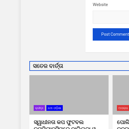
Website
ସତେଜ ବାର୍ତ୍ତା
କ୍ରୀଡ଼ା
ମୋ ଓଡ଼ିଶା
ଅପରାଧ
ସ୍ୱାଧୀନତା କପ ଫୁଟବଲ
ପୋଲି