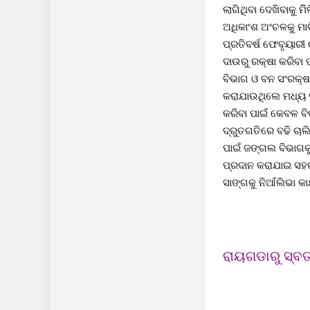
ଲାଗିଥିବା ଦେଖିବାକୁ 
ଅଧିକାଂଶ ଅଂଚଳକୁ ମା
ପ୍ରତିବର୍ଷ ଫେବୃୟାରୀ
ଦାଉରୁ ରକ୍ଷା କରିବା 
ବିଭାଗ ଓ ବନ ସଂରକ୍ଷଣ
କରାଯାଉଥିଲେ ମଧ୍ୟ ସ
କରିବା ପାଇଁ କେବଳ ବି
ଦ୍ରୁତଗତିରେ ବଢି ଚାଲ
ପାଇଁ ଜଙ୍ଗଲ ବିଭାଗକ
ପ୍ରଦାନ କରାଯାଇ ସହରା
ସାଙ୍ଗକୁ ନିଆଁଲିଭା କା
ରାୟଗଡାରୁ ସ୍ବତ