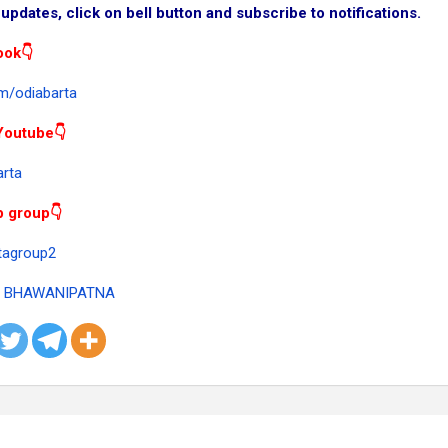
updates, click on bell button and subscribe to notifications.
ook👇
m/odiabarta
Youtube👇
arta
p group👇
rtagroup2