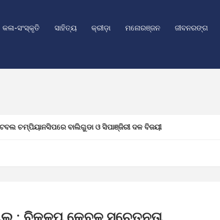
କଳା-ସଂସ୍କୃତି
ସାହିତ୍ୟ
କ୍ରୀଡ଼ା
ମନୋରଞ୍ଜନ
ଜୀବନରଙ୍ଗ
ଟବଲ ଚମ୍ପିୟାନସିପରେ ବାଲିଗୁଡା ଓ ସିପାଞ୍ଜିରୀ ଦଳ ବିଜୟୀ
ଭିଯୁକ୍ତଙ୍କ କବଜାରୁ ଚୋରି ସୁନା ଅଳଙ୍କାର ଜବତ: ଅଭିଯୁକ୍ତ ଗିରଫ
ୱାଧିନତା ଦିବସ ପାଳନ ପାଇଁ ପ୍ରସ୍ତୁତି ବୈଠକ
ଲ୍ୟ: ଯୁବତୀଙ୍କୁ ଟଣାଓଟରା ଓ ଲୁଟପାଟ୍ ଅଭିଯୋଗ, ୪ ଯୁବକଙ୍କୁ ଧରିବାକୁ ପୁଲିସ
ଗଲ : ବିକଳ୍ପ କେବଳ ସଚେତନତା