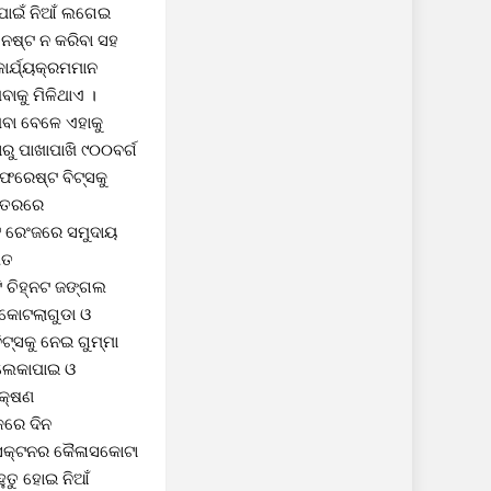
 ପାଇଁ ନିଆଁ ଲଗେଇ
 ନଷ୍ଟ ନ କରିବା ସହ
ାର୍ଯ୍ୟକ୍ରମମାନ
ାକୁ ମିଳିଥାଏ ।
ବା ବେଳେ ଏହାକୁ
ୁ ପାଖାପାଖି ୯୦୦ବର୍ଗ
ଫରେଷ୍ଟ ବିଟ୍ସକୁ
 ଉତରରେ
 ରେଂଜରେ ସମୁଦାୟ
ିତ
 ଚିହ୍ନଟ ଜଙ୍ଗଲ
 କୋଟଲାଗୁଡା ଓ
ଟ୍ସକୁ ନେଇ ଗୁମ୍ମା
 ଲେକାପାଇ ଓ
କ୍ଷଣ
କରେ ଦିନ
 ସେକ୍ଟନର କୈଳାସକୋଟା
ୁତୁ ହୋଇ ନିଆଁ