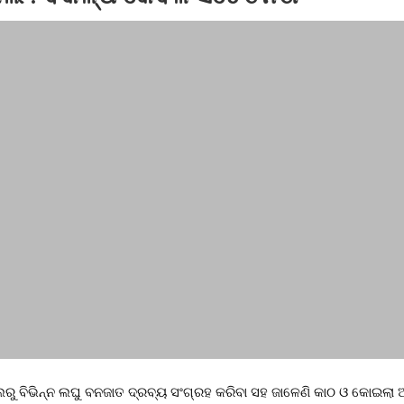
୍ଛତା ସମ୍ପର୍କିତ ପ୍ରଶିକ୍ଷଣ ଶିବିର
ରୁ ବିଭିନ୍ନ ଲଘୁ ବନଜାତ ଦ୍ରବ୍ୟ ସଂଗ୍ରହ କରିବା ସହ ଜାଳେଣି କାଠ ଓ କୋଇଲା ଆ