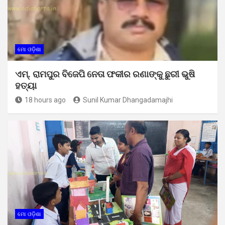
ମୋ ଓଡ଼ିଶା
ଏମ୍. ରାମପୁର ବିଜେପି ନେତା ଫକୀର ରଣାଙ୍କୁ ଛୁରୀ ଭୁଷି
ହତ୍ୟା
18 hours ago
Sunil Kumar Dhangadamajhi
ମୋ ଓଡ଼ିଶା