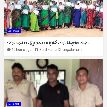
ମୋ ଓଡ଼ିଶା
ନିରାପତ୍ତା ଓ ସ୍ୱଚ୍ଛତା ସମ୍ପର୍କିତ ପ୍ରଶିକ୍ଷଣ ଶିବିର
15 hours ago
Sunil Kumar Dhangadamajhi
ମୋ ଓଡ଼ିଶା