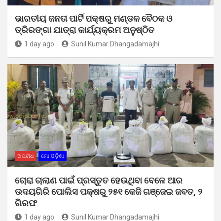
ଭାରତୀୟ ଜନତା ପାର୍ଟି ପକ୍ଷରୁ ମଣ୍ଡଳ ବୈଠକ ଓ
ତ୍ରିରଙ୍ଗା ଯାତ୍ରା କାର୍ଯ୍ୟକ୍ରମ ଅନୁଷ୍ଠିତ
1 day ago
Sunil Kumar Dhangadamajhi
ଅପରାଧ
ମୋ ଓଡ଼ିଶା
ଚୋରା ଚାଲାଣ ପାଇଁ ପ୍ରସ୍ତୁତ ହେଉଥିବା ବେଳେ ଆର
ଉଦୟଗିରି ପୋଲିସ ପକ୍ଷରୁ ୨୫୧ କେଜି ଗଞ୍ଜେଇ ଜବତ, ୨
ଗିରଫ
1 day ago
Sunil Kumar Dhangadamajhi