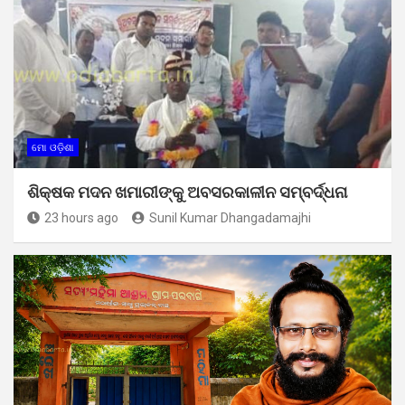
ମୋ ଓଡ଼ିଶା
ଶିକ୍ଷକ ମଦନ ଖମାରୀଙ୍କୁ ଅବସରକାଳୀନ ସମ୍ବର୍ଦ୍ଧନା
23 hours ago
Sunil Kumar Dhangadamajhi