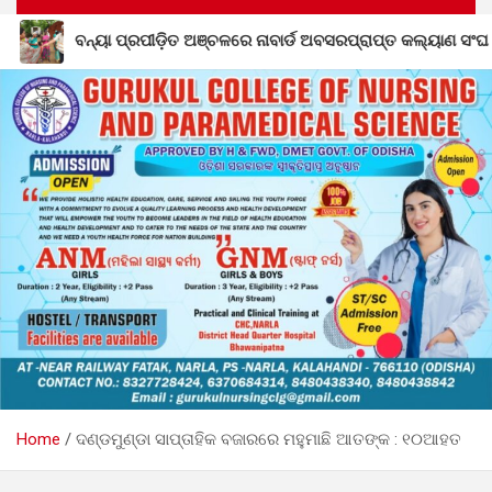
 ନାବାର୍ଡ ଅବସରପ୍ରାପ୍ତ କଲ୍ୟାଣ ସଂଘ ଏବଂ ଯୁବବିକାଶ ପକ୍ଷରୁ ରିଲିଫ୍ ସାମଗ୍ର
Home
ଦଣ୍ଡମୁଣ୍ଡା ସାପ୍ତାହିକ ବଜାରରେ ମହୁମାଛି ଆତଙ୍କ : ୧୦ଆହତ