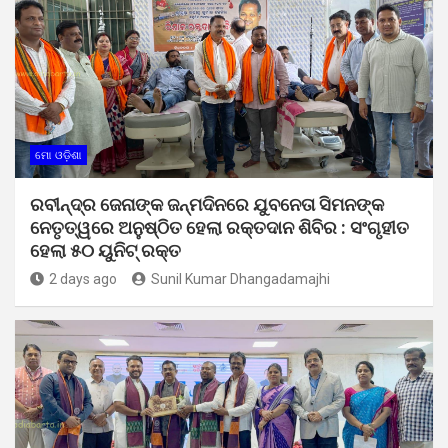
ମୋ ଓଡ଼ିଶା
ରବୀନ୍ଦ୍ର ଜେନାଙ୍କ ଜନ୍ମଦିନରେ ଯୁବନେତା ସିମନଙ୍କ
ନେତୃତ୍ୱରେ ଅନୁଷ୍ଠିତ ହେଲା ରକ୍ତଦାନ ଶିବିର : ସଂଗୃହୀତ
ହେଲା ୫୦ ୟୁନିଟ୍ ରକ୍ତ
2 days ago
Sunil Kumar Dhangadamajhi