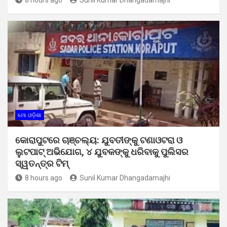
ମୋ ଓଡ଼ିଶା
କୋରାପୁଟରେ ଚାଞ୍ଚଲ୍ୟ: ଯୁବତୀଙ୍କୁ ଟଣାଓଟରା ଓ
ଲୁଟପାଟ୍ ଅଭିଯୋଗ, ୪ ଯୁବକଙ୍କୁ ଧରିବାକୁ ପୁଲିସର
ସ୍ୱତନ୍ତ୍ର ଟିମ୍
8 hours ago
Sunil Kumar Dhangadamajhi