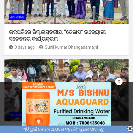
ମୋ ଓଡ଼ିଶା
ଗଜପତିରେ ଜିଲ୍ଲାସ୍ତରୀୟ “ତେଜାସ” ଉଦ୍ୟୋଗୀ
ସଚେତନତା କାର୍ଯ୍ୟକ୍ରମ
3 days ago
Sunil Kumar Dhangadamajhi
x
ମୋ ଓଡ଼ିଶା
ଶିକ୍ଷକ ଦାବୀରେ କେଗାଁ ନୋଡାଲ ଉଚ୍ଚ ପ୍ରାଥମିକ
ଏଠି ଛୁଇଁ ହ୍ଵାଟ୍ସଆପରେ ବ୍ରେକିଂ ନ୍ୟୁଜ ପାଆନ୍ତୁ