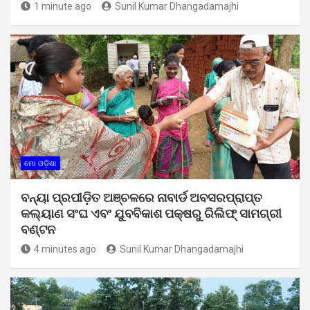
1 minute ago
Sunil Kumar Dhangadamajhi
ମୋ ଓଡ଼ିଶା
ବନ୍ୟା ପ୍ରପୀଡ଼ିତ ଅଞ୍ଚଳରେ ନାବାର୍ଡ ଅବସରପ୍ରାପ୍ତ
କଲ୍ୟାଣ ସଂଘ ଏବଂ ଯୁବବିକାଶ ପକ୍ଷରୁ ରିଲିଫ୍ ସାମଗ୍ରୀ
ବଣ୍ଟନ
4 minutes ago
Sunil Kumar Dhangadamajhi