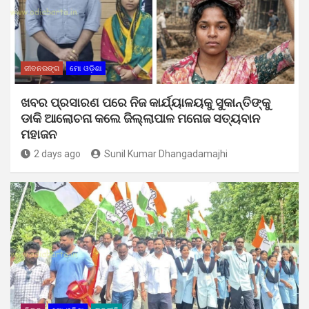
ଜୀବନରଙ୍ଗ
ମୋ ଓଡ଼ିଶା
ଖବର ପ୍ରସାରଣ ପରେ ନିଜ କାର୍ଯ୍ୟାଳୟକୁ ସୁକାନ୍ତିଙ୍କୁ
ଡାକି ଆଲୋଚନା କଲେ ଜିଲ୍ଲାପାଳ ମନୋଜ ସତ୍ୟବାନ
ମହାଜନ
2 days ago
Sunil Kumar Dhangadamajhi