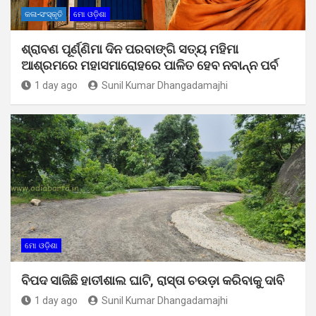
କଳା-ସଂସ୍କୃତି
ମୋ ଓଡ଼ିଶା
ଶ୍ରାବଣ ପୂର୍ଣ୍ଣିମା ଦିନ ପରବାଙ୍ଗି ସତ୍ୟ ମହିମା
ଆଶ୍ରମରେ ମହାସମାରୋହରେ ପାଳିତ ହେବ ନବାନ୍ନ ପର୍ବ
1 day ago
Sunil Kumar Dhangadamajhi
ମୋ ଓଡ଼ିଶା
ବିପଦ ସାଜିଛି ହାତୀଶାଲ ଘାଟି, ରାସ୍ତା ଚଉଡ଼ା କରିବାକୁ ଦାବି
1 day ago
Sunil Kumar Dhangadamajhi