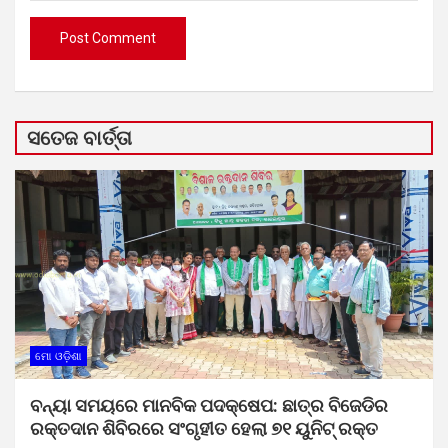
ସତେଜ ବାର୍ତ୍ତା
ମୋ ଓଡ଼ିଶା
ବନ୍ୟା ସମୟରେ ମାନବିକ ପଦକ୍ଷେପ: ଛାତ୍ର ବିଜେଡିର
ରକ୍ତଦାନ ଶିବିରରେ ସଂଗୃହୀତ ହେଲା ୭୧ ୟୁନିଟ୍ ରକ୍ତ