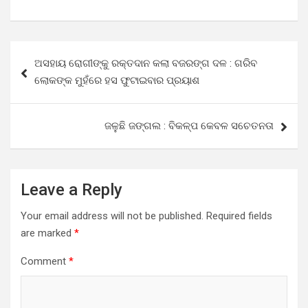
Post
ଅସହାୟ ରୋଗୀଙ୍କୁ ରକ୍ତଦାନ କଲା ବଜରଙ୍ଗ ଦଳ : ଗରିବ
navigation
ଲୋକଙ୍କ ମୁହଁରେ ହସ ଫୁଟାଇବାର ପ୍ରୟାଶ
ଜଳୁଛି ଜଙ୍ଗଲ : ବିକଳ୍ପ କେବଳ ସଚେତନତା
Leave a Reply
Your email address will not be published.
Required fields
are marked
*
Comment
*