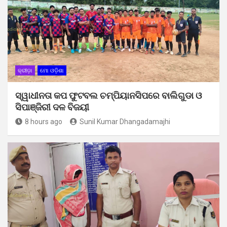
କ୍ରୀଡ଼ା
ମୋ ଓଡ଼ିଶା
ସ୍ୱାଧୀନତା କପ ଫୁଟବଲ ଚମ୍ପିୟାନସିପରେ ବାଲିଗୁଡା ଓ
ସିପାଞ୍ଜିରୀ ଦଳ ବିଜୟୀ
8 hours ago
Sunil Kumar Dhangadamajhi