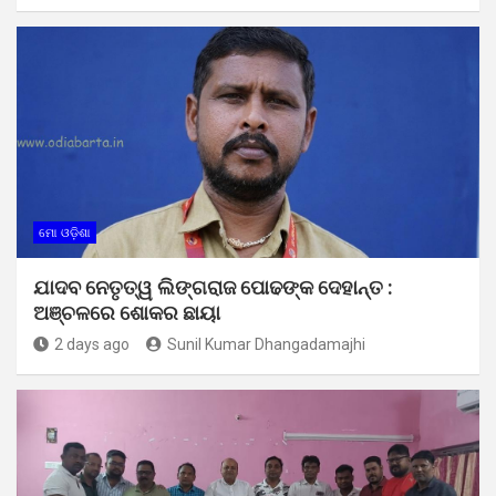
ମୋ ଓଡ଼ିଶା
ଯାଦବ ନେତୃତ୍ୱ ଲିଙ୍ଗରାଜ ପୋଢଙ୍କ ଦେହାନ୍ତ :
ଅଞ୍ଚଳରେ ଶୋକର ଛାୟା
2 days ago
Sunil Kumar Dhangadamajhi