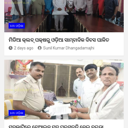
ମୋ ଓଡ଼ିଶା
ମିଡିଆ କ୍ଲବ୍ ପକ୍ଷରୁ ଓଡ଼ିଆ ସାମ୍ବାଦିକ ଦିବସ ପାଳିତ
2 days ago
Sunil Kumar Dhangadamajhi
ମୋ ଓଡ଼ିଶା
ମଦଭାଟିରେ ବେଆଇନ ମଦ ପ୍ରସ୍ତୁତି ନେଇ ବୁଗୁଡା