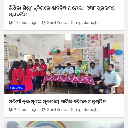
ରିଷିଡା ଶିଶୁମନ୍ଦିରରେ ଜ୍ଞାନବିଜ୍ଞାନ ମେଳା: ୧୩୮ ପ୍ରକଳ୍ପ
ପ୍ରଦର୍ଶିତ
18 hours ago
Sunil Kumar Dhangadamajhi
ମୋ ଓଡ଼ିଶା
ସରିଆଁ କ୍ଲଷ୍ଟର ସ୍ତରୀୟ ମାସିକ ବୈଠକ ଅନୁଷ୍ଠିତ
22 hours ago
Sunil Kumar Dhangadamajhi