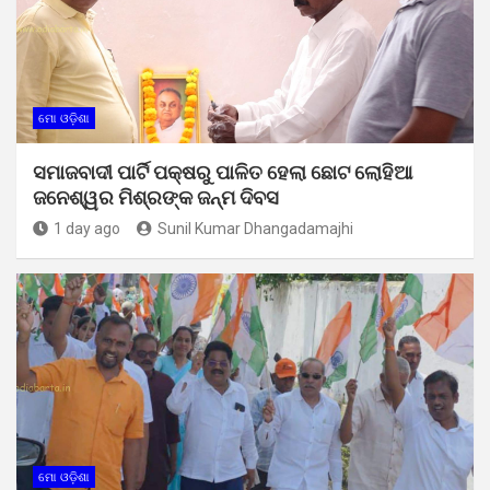
ମୋ ଓଡ଼ିଶା
ସମାଜବାଦୀ ପାର୍ଟି ପକ୍ଷରୁ ପାଳିତ ହେଲା ଛୋଟ ଲୋହିଆ
ଜନେଶ୍ୱର ମିଶ୍ରଙ୍କ ଜନ୍ମ ଦିବସ
1 day ago
Sunil Kumar Dhangadamajhi
ମୋ ଓଡ଼ିଶା