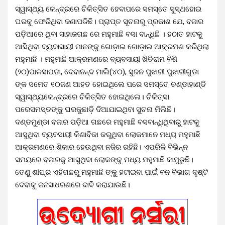
ସ୍ୱାସ୍ଥ୍ୟ କେନ୍ଦ୍ରରେ ଚିକିତ୍ସିତ ହେବାପରେ ସମସ୍ତେ ସୁସ୍ଥହୋଇ
ଘରକୁ ଫେରିଥିବା ଜଣାପଡିଛି। ପ୍ରାପ୍ତ ସୂଚନାରୁ ପ୍ରକାଶ ଯେ, ବଜାର
ପଡ଼ିଆରେ ଥିବା ସାହାଜଗଛ ରେ ମହୁମାଛି ବସା ବାନ୍ଧିଛି । ହଠାତ ହାଟକୁ
ଆସିଥିବା ବ୍ୟବାସାୟୀ ମାନଙ୍କୁ ଗୋଡ଼ାଇ ଗୋଡ଼ାଇ ଆକ୍ରମଣ କରିଥିଲା
ମହୁମାଛି । ମହୁମାଛି ଆକ୍ରମଣରେ ବ୍ୟବସାୟୀ ଖିତିରାମ ବିଶି
(୨୦)ପାଳସାପଡା, ଦେବାନନ୍ଦ ମାଲି(୪୦), ସୁଜନ ପୁଝାରୀ ପୁଝାରୀଗୁଡା
ଙ୍କ ସମେତ ୧୦ଜଣ ଆହତ ହୋଇଥିଲେ ପରେ ସମସ୍ତେ ଚଣ୍ଡାହାଣ୍ଡି
ସ୍ୱାସ୍ଥ୍ୟକେନ୍ଦ୍ରରେ ଚିକିତ୍ସିତ ହୋଇଥିଲେ। ଚିକିତ୍ସା
ପରେସମସ୍ତଙ୍କୁ ଘରକୁଛାଡ଼ି ଦିଆଯାଇଥିବା ସୁଚନା ମିଲିଛି।
ଦଣ୍ଡମୁଣ୍ଡା ବଜାର ପଡ଼ିଆ ଗଛରେ ମହୁମାଛି ବସବାନ୍ଧିଥିବାରୁ ହାଟକୁ
ଆସୁଥିବା ବ୍ୟବସାୟୀ କିଣାବିକା କରୁଥିବା ଲୋକମାନେ ମଧ୍ୟ ମହୁମାଛି
ଆକ୍ରମଣରେ ଶିକାର ହେଉଥିବା ନଜିର ରହିଛି। ଏପରିକି ବିଭିନ୍ନ
ସମୟରେ ବଜାରକୁ ଆସୁଥିବା ଲୋକଙ୍କୁ ମଧ୍ୟ ମହୁମାଛି କାମୁଡୁଛି।
ତେଣୁ ଶୀଘ୍ର ଏହିଗଛରୁ ମହୁମାଛି ଙ୍କୁ ହଟାଇବା ପାଇଁ ବନ ବିଭାଗ ଦୃଷ୍ଟି
ଦେବାକୁ ଜନସାଧରଣରେ ଦାବି କରାଯାଉଛି।