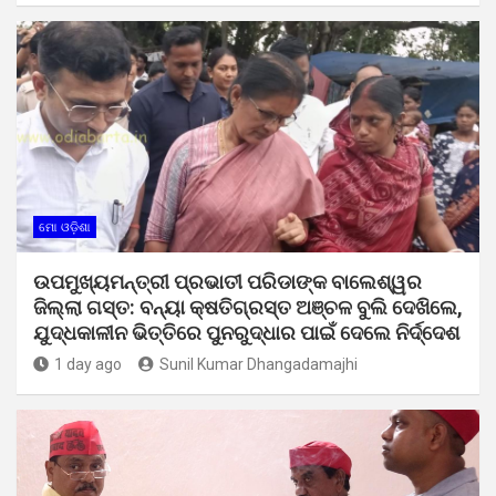
ମୋ ଓଡ଼ିଶା
ଉପମୁଖ୍ୟମନ୍ତ୍ରୀ ପ୍ରଭାତୀ ପରିଡାଙ୍କ ବାଲେଶ୍ୱର
ଜିଲ୍ଲା ଗସ୍ତ: ବନ୍ୟା କ୍ଷତିଗ୍ରସ୍ତ ଅଞ୍ଚଳ ବୁଲି ଦେଖିଲେ,
ଯୁଦ୍ଧକାଳୀନ ଭିତ୍ତିରେ ପୁନରୁଦ୍ଧାର ପାଇଁ ଦେଲେ ନିର୍ଦ୍ଦେଶ
1 day ago
Sunil Kumar Dhangadamajhi