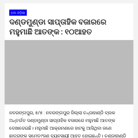
ମୋ ଓଡ଼ିଶା
ଦଣ୍ଡମୁଣ୍ଡା ସାପ୍ତାହିକ ବଜାରରେ
ମହୁମାଛି ଆତଙ୍କ : ୧୦ଆହତ
ନବରଙ୍ଗପୁର, ୫/୫ : ନବରଙ୍ଗପୁର ଜିଲ୍ଲା ଚନ୍ଦାହାଣ୍ଡି ବ୍ଲକ
ଅନ୍ତର୍ଗତ ଦଣ୍ଡମୁଣ୍ଡା ସାପ୍ତାହିକ ବଜାରରେ ମହୁମାଛି ଆତଙ୍କ
ଦେଖାଦେଇଛି। ମହୁମାଛି ଆକ୍ରମଣରେ ହାଟକୁ ଆସିଥିବା ଜଣେ
ଛାତ୍ରଙ୍କ ସମେତ୯ଜଣ ବ୍ୟବସାୟୀ ଆହତ ହୋଇଛନ୍ତି। ଚଣ୍ଡାହାଣ୍ଡି