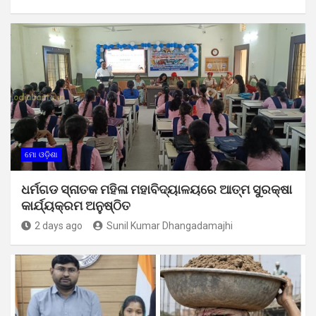
ମୋ ଓଡ଼ିଶା
ଧର୍ମଗଡ ସ୍ନାତକ ମହିଳା ମହାବିଦ୍ୟାଳୟରେ ଆତ୍ମ ସୁରକ୍ଷା
କାର୍ଯ୍ୟକ୍ରମ ଅନୁଷ୍ଠିତ
2 days ago
Sunil Kumar Dhangadamajhi