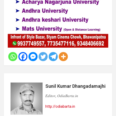
Sunil Kumar Dhangadamajhi
𝐸𝑑𝑖𝑡𝑜𝑟, 𝑂𝑑𝑖𝑎𝐵𝑎𝑟𝑡𝑎.𝑖𝑛
http://odiabarta.in