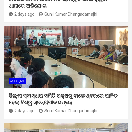
ଥାନାରେ ଅଭିଯୋଗ
2 days ago
Sunil Kumar Dhangadamajhi
ମୋ ଓଡ଼ିଶା
ଜିଲ୍ଲା ସ୍ବାସ୍ଥ୍ୟ ସମିତି ପକ୍ଷରୁ ବାଲେଶ୍ଵରରେ ପାଳିତ
ହେଲା ବିଶ୍ୱ ସ୍ତନ୍ୟପାନ ସପ୍ତାହ
2 days ago
Sunil Kumar Dhangadamajhi