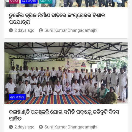
ବିଚାର
ମୋ ଓଡ଼ିଶା
ରାଜନୀତି
ତୁର୍କେଲ ବ୍ରିଜ ନିର୍ମାଣ ଦାବିରେ କଂଗ୍ରେସର ବିଶାଳ
ପଦଯାତ୍ରା
2 days ago
Sunil Kumar Dhangadamajhi
ମୋ ଓଡ଼ିଶା
କଳାହାଣ୍ଡି ପତଞ୍ଜଳି ଯୋଗ ସମିତି ପକ୍ଷରୁ ଜଡିବୁଟି ଦିବସ
ପାଳିତ
2 days ago
Sunil Kumar Dhangadamajhi