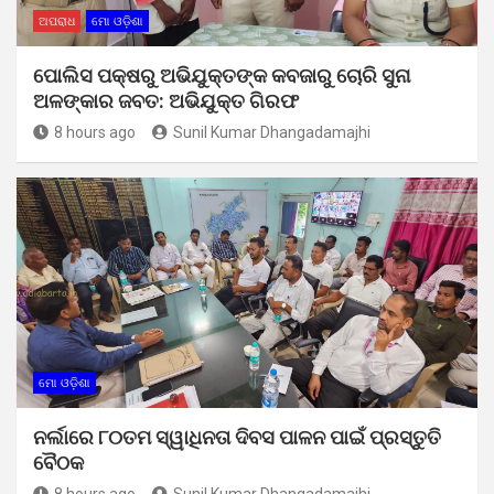
ଅପରାଧ
ମୋ ଓଡ଼ିଶା
ପୋଲିସ ପକ୍ଷରୁ ଅଭିଯୁକ୍ତଙ୍କ କବଜାରୁ ଚୋରି ସୁନା
ଅଳଙ୍କାର ଜବତ: ଅଭିଯୁକ୍ତ ଗିରଫ
8 hours ago
Sunil Kumar Dhangadamajhi
ମୋ ଓଡ଼ିଶା
ନର୍ଲାରେ ୮୦ତମ ସ୍ୱାଧିନତା ଦିବସ ପାଳନ ପାଇଁ ପ୍ରସ୍ତୁତି
ବୈଠକ
8 hours ago
Sunil Kumar Dhangadamajhi