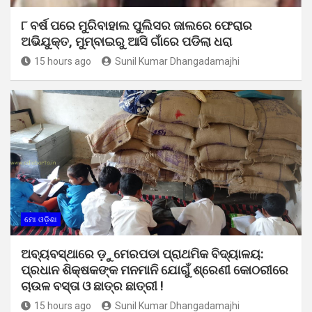
୮ ବର୍ଷ ପରେ ମୁରିବାହାଲ ପୁଲିସର ଜାଲରେ ଫେରାର
ଅଭିଯୁକ୍ତ, ମୁମ୍ବାଇରୁ ଆସି ଗାଁରେ ପଡିଲା ଧରା
15 hours ago
Sunil Kumar Dhangadamajhi
ମୋ ଓଡ଼ିଶା
ଅବ୍ୟବସ୍ଥାରେ ଡ଼ୁମେରପଡା ପ୍ରାଥମିକ ବିଦ୍ୟାଳୟ:
ପ୍ରଧାନ ଶିକ୍ଷକଙ୍କ ମନମାନି ଯୋଗୁଁ ଶ୍ରେଣୀ କୋଠରୀରେ
ଚାଉଳ ବସ୍ତା ଓ ଛାତ୍ର ଛାତ୍ରୀ !
15 hours ago
Sunil Kumar Dhangadamajhi