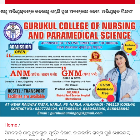
 ସୁନା ଅଳଙ୍କାର ଜବତ: ଅଭିଯୁକ୍ତ ଗିରଫ
ନର୍ଲାରେ ୮୦ତମ ସ୍ୱା
Home
ସିମନବାଡ଼ି ଠାରୁ ବୁଡ଼ାଗୁଡ଼ା ପୂର୍ତ୍ତ ବିଭାଗ ଡାଇଭର୍ସନ ରାସ୍ତା ପୁଣି ଧୋଇଗଲା :