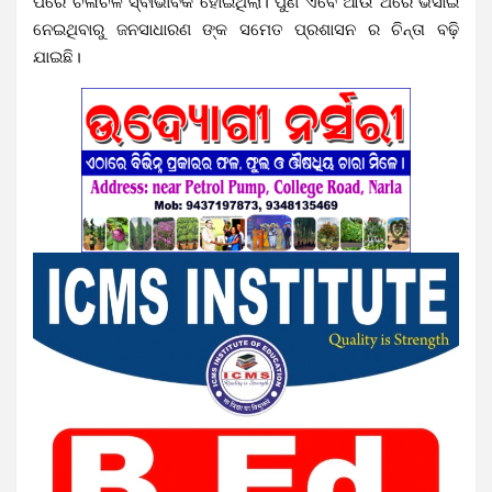
ପରେ ଚଳାଚଳ ସ୍ବାଭାବିକ ହୋଇଥିଲା। ପୁଣି ଏବେ ଆଉ ଥରେ ଭସାଇ
ନେଇଥିବାରୁ ଜନସାଧାରଣ ଙ୍କ ସମେତ ପ୍ରଶାସନ ର ଚିନ୍ତା ବଢ଼ି
ଯାଇଛି।