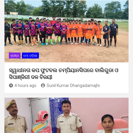
କ୍ରୀଡ଼ା
ମୋ ଓଡ଼ିଶା
ସ୍ୱାଧୀନତା କପ ଫୁଟବଲ ଚମ୍ପିୟାନସିପରେ ବାଲିଗୁଡା ଓ
ସିପାଞ୍ଜିରୀ ଦଳ ବିଜୟୀ
4 hours ago
Sunil Kumar Dhangadamajhi