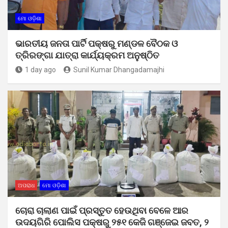
ମୋ ଓଡ଼ିଶା
ଭାରତୀୟ ଜନତା ପାର୍ଟି ପକ୍ଷରୁ ମଣ୍ଡଳ ବୈଠକ ଓ
ତ୍ରିରଙ୍ଗା ଯାତ୍ରା କାର୍ଯ୍ୟକ୍ରମ ଅନୁଷ୍ଠିତ
1 day ago
Sunil Kumar Dhangadamajhi
ଅପରାଧ
ମୋ ଓଡ଼ିଶା
ଚୋରା ଚାଲାଣ ପାଇଁ ପ୍ରସ୍ତୁତ ହେଉଥିବା ବେଳେ ଆର
ଉଦୟଗିରି ପୋଲିସ ପକ୍ଷରୁ ୨୫୧ କେଜି ଗଞ୍ଜେଇ ଜବତ, ୨