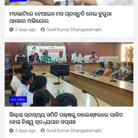
ମଦଭାଟିରେ ବେଆଇନ ମଦ ପ୍ରସ୍ତୁତି ନେଇ ବୁଗୁଡା
ଥାନାରେ ଅଭିଯୋଗ
2 days ago
Sunil Kumar Dhangadamajhi
ମୋ ଓଡ଼ିଶା
ଜିଲ୍ଲା ସ୍ବାସ୍ଥ୍ୟ ସମିତି ପକ୍ଷରୁ ବାଲେଶ୍ଵରରେ ପାଳିତ
ହେଲା ବିଶ୍ୱ ସ୍ତନ୍ୟପାନ ସପ୍ତାହ
2 days ago
Sunil Kumar Dhangadamajhi