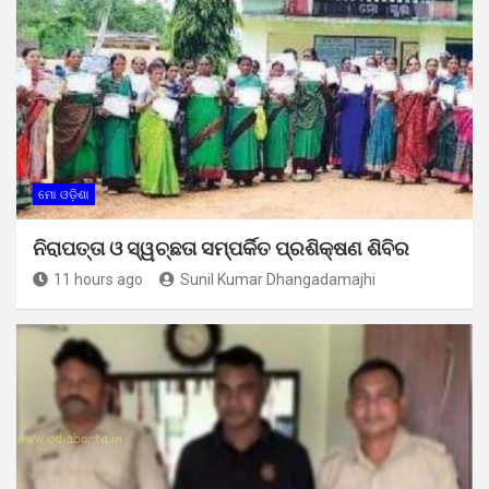
ମୋ ଓଡ଼ିଶା
ନିରାପତ୍ତା ଓ ସ୍ୱଚ୍ଛତା ସମ୍ପର୍କିତ ପ୍ରଶିକ୍ଷଣ ଶିବିର
11 hours ago
Sunil Kumar Dhangadamajhi