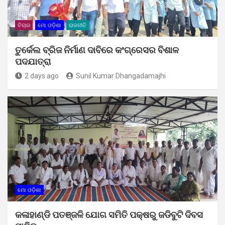
ବିଚାର
ମୋ ଓଡ଼ିଶା
ରାଜନୀତି
ତୁର୍କେଲ ବ୍ରିଜ ନିର୍ମାଣ ଦାବିରେ କଂଗ୍ରେସର ବିଶାଳ
ପଦଯାତ୍ରା
2 days ago
Sunil Kumar Dhangadamajhi
ମୋ ଓଡ଼ିଶା
କଳାହାଣ୍ଡି ପତଞ୍ଜଳି ଯୋଗ ସମିତି ପକ୍ଷରୁ ଜଡିବୁଟି ଦିବସ