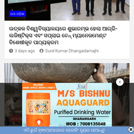
ମୋ ଓଡ଼ିଶା
ଉତ୍କଳ ବିଶ୍ୱବିଦ୍ୟାଳୟରେ ଶୁଭାରମ୍ଭ ହେଲା ଆଗ୍ରି-
ଲଜିଷ୍ଟିକ୍ସ ଏବଂ ସପ୍ଲାଇ ଚେନ୍ ମ୍ୟାନେଜମେଣ୍ଟ
ବିଶେଷୀକୃତ ପାଠ୍ୟକ୍ରମ
3 days ago
Sunil Kumar Dhangadamajhi
x
ଜୀବନରଙ୍ଗ
ବିଚାର
ମୋ ଓଡ଼ିଶା
ଏଠି ଛୁଇଁ ହ୍ଵାଟ୍ସଆପରେ ବ୍ରେକିଂ ନ୍ୟୁଜ ପାଆନ୍ତୁ
ଡିପ୍ଲୋମା ପଢ଼ି ମଧ୍ୟ କୁଲି କାମ କରୁଛନ୍ତି ଆଦିବାସୀ ଯୁବତୀ