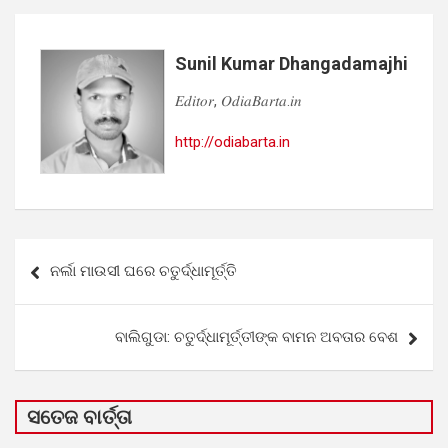
Sunil Kumar Dhangadamajhi
𝐸𝑑𝑖𝑡𝑜𝑟, 𝑂𝑑𝑖𝑎𝐵𝑎𝑟𝑡𝑎.𝑖𝑛
http://odiabarta.in
Post
ନର୍ଲା ମାଉସୀ ଘରେ ଚତୁର୍ଦ୍ଧାମୂର୍ତ୍ତି
navigation
ବାଲିଗୁଡା: ଚତୁର୍ଦ୍ଧାମୂର୍ତ୍ତୀଙ୍କ ବାମନ ଅବତାର ବେଶ
ସତେଜ ବାର୍ତ୍ତା