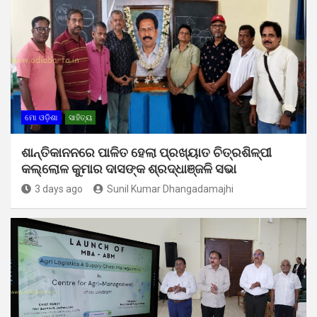
ମୋ ଓଡ଼ିଶା
ସାହିତ୍ୟ
ଶାନ୍ତିକାନନରେ ପାଳିତ ହେଲା ପ୍ରଖ୍ୟାତ ଚିତ୍ରଶିଳ୍ପୀ
କଲ୍ଲୋଳ କୁମାର ଦାସଙ୍କ ଶ୍ରଦ୍ଧାଞ୍ଜଳି ସଭା
3 days ago
Sunil Kumar Dhangadamajhi