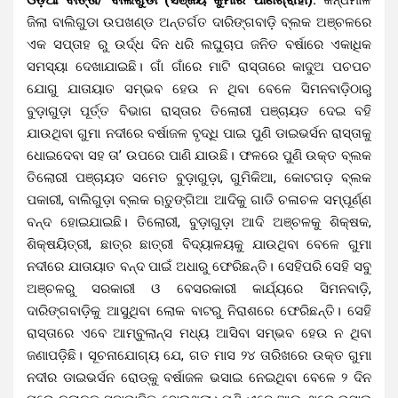
ଜିଲା ବାଲିଗୁଡା ଉପଖଣ୍ଡ ଅନ୍ତର୍ଗତ ଦାରିଙ୍ଗବାଡ଼ି ବ୍ଲକ ଅଞ୍ଚଳରେ
ଏକ ସପ୍ତାହ ରୁ ଉର୍ଦ୍ଧ ଦିନ ଧରି ଲଘୁଚାପ ଜନିତ ବର୍ଷାରେ ଏକାଧିକ
ସମସ୍ୟା ଦେଖାଯାଇଛି। ଗାଁ ଗାଁରେ ମାଟି ରାସ୍ତାରେ କାଦୁଅ ପଚପଚ
ଯୋଗୁ ଯାତାୟାତ ସମ୍ଭବ ହେଉ ନ ଥିବା ବେଳେ ସିମନବାଡ଼ିଠାରୁ
ବୁଡ଼ାଗୁଡ଼ା ପୂର୍ତ୍ତ ବିଭାଗ ରାସ୍ତାର ତିଲୋରୀ ପଞ୍ଚାୟତ ଦେଇ ବହି
ଯାଉଥିବା ଗୁମା ନଦୀରେ ବର୍ଷାଜଳ ବୃଦ୍ଧି ପାଇ ପୁଣି ଡାଇଭର୍ସନ ରାସ୍ତାକୁ
ଧୋଇଦେବା ସହ ତା’ ଉପରେ ପାଣି ଯାଉଛି। ଫଳରେ ପୁଣି ଉକ୍ତ ବ୍ଲକ
ତିଲୋରୀ ପଞ୍ଚାୟତ ସମେତ ବୁଡ଼ାଗୁଡ଼ା, ଗୁମିକିଆ, କୋଟଗଡ଼ ବ୍ଲକ
ପକାରୀ, ବାଲିଗୁଡ଼ା ବ୍ଲକ ଋତୁଙ୍ଗିଆ ଆଦିକୁ ଗାଡି ଚଳାଚଳ ସମ୍ପୂର୍ଣ୍ଣ
ବନ୍ଦ ହୋଇଯାଇଛି। ତିଲୋରୀ, ବୁଡ଼ାଗୁଡ଼ା ଆଦି ଅଞ୍ଚଳକୁ ଶିକ୍ଷକ,
ଶିକ୍ଷୟିତ୍ରୀ, ଛାତ୍ର ଛାତ୍ରୀ ବିଦ୍ୟାଳୟକୁ ଯାଉଥିବା ବେଳେ ଗୁମା
ନଦୀରେ ଯାତାୟାତ ବନ୍ଦ ପାଇଁ ଅଧାରୁ ଫେରିଛନ୍ତି। ସେହିପରି ସେହି ସବୁ
ଅଞ୍ଚଳରୁ ସରକାରୀ ଓ ବେସରକାରୀ କାର୍ଯ୍ୟରେ ସିମନବାଡ଼ି,
ଦାରିଙ୍ଗବାଡ଼ିକୁ ଆସୁଥିବା ଲୋକ ବାଟରୁ ନିରାଶରେ ଫେରିଛନ୍ତି। ସେହି
ରାସ୍ତାରେ ଏବେ ଆମ୍ବୁଲାନ୍ସ ମଧ୍ୟ ଆସିବା ସମ୍ଭବ ହେଉ ନ ଥିବା
ଜଣାପଡ଼ିଛି। ସୂଚନାଯୋଗ୍ୟ ଯେ, ଗତ ମାସ ୨୪ ତାରିଖରେ ଉକ୍ତ ଗୁମା
ନଦୀର ଡାଇଭର୍ସନ ରୋଡ୍‌କୁ ବର୍ଷାଜଳ ଭସାଇ ନେଇଥିବା ବେଳେ ୨ ଦିନ