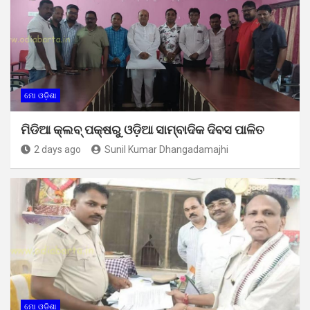
ମୋ ଓଡ଼ିଶା
ମିଡିଆ କ୍ଲବ୍ ପକ୍ଷରୁ ଓଡ଼ିଆ ସାମ୍ବାଦିକ ଦିବସ ପାଳିତ
2 days ago
Sunil Kumar Dhangadamajhi
ମୋ ଓଡ଼ିଶା