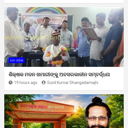
ମୋ ଓଡ଼ିଶା
ଶିକ୍ଷକ ମଦନ ଖମାରୀଙ୍କୁ ଅବସରକାଳୀନ ସମ୍ବର୍ଦ୍ଧନା
19 hours ago
Sunil Kumar Dhangadamajhi