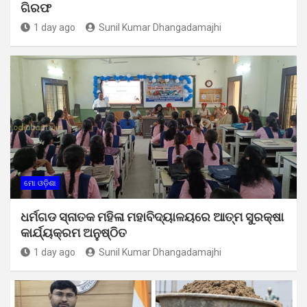
ଗିରଫ
1 day ago
Sunil Kumar Dhangadamajhi
ମୋ ଓଡ଼ିଶା
ଧର୍ମଗଡ ସ୍ନାତକ ମହିଳା ମହାବିଦ୍ୟାଳୟରେ ଆତ୍ମ ସୁରକ୍ଷା
କାର୍ଯ୍ୟକ୍ରମ ଅନୁଷ୍ଠିତ
1 day ago
Sunil Kumar Dhangadamajhi