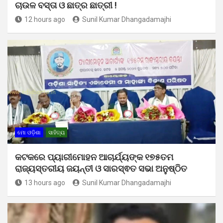
ଚାଉଳ ବସ୍ତା ଓ ଛାତ୍ର ଛାତ୍ରୀ !
12 hours ago
Sunil Kumar Dhangadamajhi
ମୋ ଓଡ଼ିଶା
ସାହିତ୍ୟ
କଟକରେ ପ୍ୟାରୀମୋହନ ଆଚାର୍ଯ୍ୟଙ୍କ ୧୭୫ତମ
ରାଜ୍ୟସ୍ତରୀୟ ଜୟନ୍ତୀ ଓ ସାରସ୍ଵତ ସଭା ଅନୁଷ୍ଠିତ
13 hours ago
Sunil Kumar Dhangadamajhi