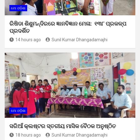
ମୋ ଓଡ଼ିଶା
ରିଷିଡା ଶିଶୁମନ୍ଦିରରେ ଜ୍ଞାନବିଜ୍ଞାନ ମେଳା: ୧୩୮ ପ୍ରକଳ୍ପ
ପ୍ରଦର୍ଶିତ
14 hours ago
Sunil Kumar Dhangadamajhi
ମୋ ଓଡ଼ିଶା
ସରିଆଁ କ୍ଲଷ୍ଟର ସ୍ତରୀୟ ମାସିକ ବୈଠକ ଅନୁଷ୍ଠିତ
18 hours ago
Sunil Kumar Dhangadamajhi