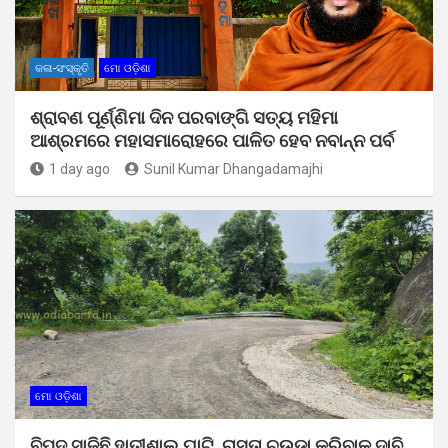
କଳା-ସଂସ୍କୃତି
ମୋ ଓଡ଼ିଶା
ଶ୍ରାବଣ ପୂର୍ଣ୍ଣିମା ଦିନ ପରବାଙ୍ଗି ସତ୍ୟ ମହିମା
ଆଶ୍ରମରେ ମହାସମାରୋହରେ ପାଳିତ ହେବ ନବାନ୍ନ ପର୍ବ
1 day ago
Sunil Kumar Dhangadamajhi
ମୋ ଓଡ଼ିଶା
ବିପଦ ସାଜିଛି ହାତୀଶାଲ ଘାଟି, ରାସ୍ତା ଚଉଡ଼ା କରିବାକୁ ଦାବି