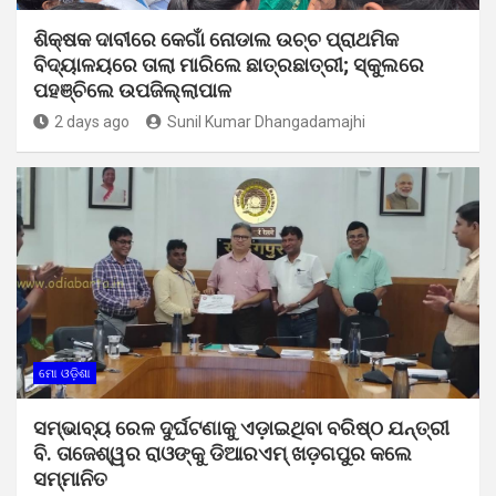
ଶିକ୍ଷକ ଦାବୀରେ କେଗାଁ ନୋଡାଲ ଉଚ୍ଚ ପ୍ରାଥମିକ
ବିଦ୍ୟାଳୟରେ ତାଲା ମାରିଲେ ଛାତ୍ରଛାତ୍ରୀ; ସ୍କୁଲରେ
ପହଞ୍ଚିଲେ ଉପଜିଲ୍ଲାପାଳ
2 days ago
Sunil Kumar Dhangadamajhi
ମୋ ଓଡ଼ିଶା
ସମ୍ଭାବ୍ୟ ରେଳ ଦୁର୍ଘଟଣାକୁ ଏଡ଼ାଇଥିବା ବରିଷ୍ଠ ଯନ୍ତ୍ରୀ
ବି. ତାଜେଶ୍ୱର ରାଓଙ୍କୁ ଡିଆରଏମ୍ ଖଡ଼ଗପୁର କଲେ
ସମ୍ମାନିତ