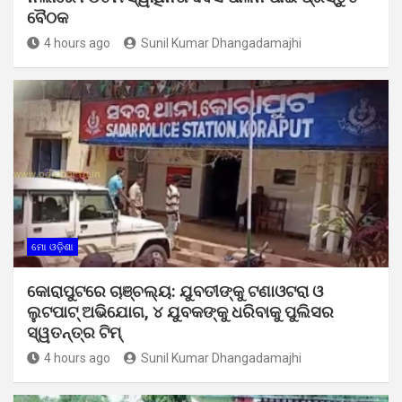
ବୈଠକ
4 hours ago
Sunil Kumar Dhangadamajhi
ମୋ ଓଡ଼ିଶା
କୋରାପୁଟରେ ଚାଞ୍ଚଲ୍ୟ: ଯୁବତୀଙ୍କୁ ଟଣାଓଟରା ଓ
ଲୁଟପାଟ୍ ଅଭିଯୋଗ, ୪ ଯୁବକଙ୍କୁ ଧରିବାକୁ ପୁଲିସର
ସ୍ୱତନ୍ତ୍ର ଟିମ୍
4 hours ago
Sunil Kumar Dhangadamajhi