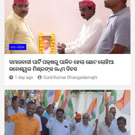
ମୋ ଓଡ଼ିଶା
ସମାଜବାଦୀ ପାର୍ଟି ପକ୍ଷରୁ ପାଳିତ ହେଲା ଛୋଟ ଲୋହିଆ
ଜନେଶ୍ୱର ମିଶ୍ରଙ୍କ ଜନ୍ମ ଦିବସ
1 day ago
Sunil Kumar Dhangadamajhi