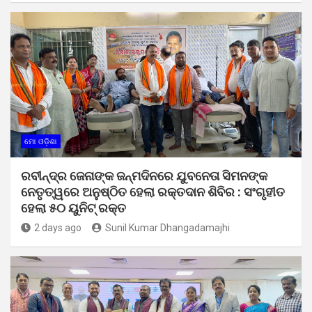
ମୋ ଓଡ଼ିଶା
ରବୀନ୍ଦ୍ର ଜେନାଙ୍କ ଜନ୍ମଦିନରେ ଯୁବନେତା ସିମନଙ୍କ
ନେତୃତ୍ୱରେ ଅନୁଷ୍ଠିତ ହେଲା ରକ୍ତଦାନ ଶିବିର : ସଂଗୃହୀତ
ହେଲା ୫୦ ୟୁନିଟ୍ ରକ୍ତ
2 days ago
Sunil Kumar Dhangadamajhi