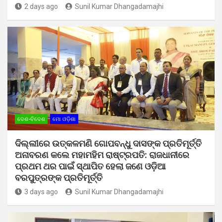
2 days ago
Sunil Kumar Dhangadamajhi
ଦେଶ-ବିଦେଶ
ମୋ ଓଡ଼ିଶା
ଦିଲ୍ଲୀରେ ଉତ୍କଳମଣି ଗୋପବନ୍ଧୁ ଦାସଙ୍କ ପ୍ରତିମୂର୍ତ୍ତି
ଅନାବରଣ କଲେ ମହାମହିମ ରାଷ୍ଟ୍ରପତି: ରାଜଧାନୀରେ
ପ୍ରଥମ ଥର ପାଇଁ ସ୍ଥାପିତ ହେଲା ଜଣେ ଓଡ଼ିଆ
ବରପୁତ୍ରଙ୍କ ପ୍ରତିମୂର୍ତ୍ତି
3 days ago
Sunil Kumar Dhangadamajhi