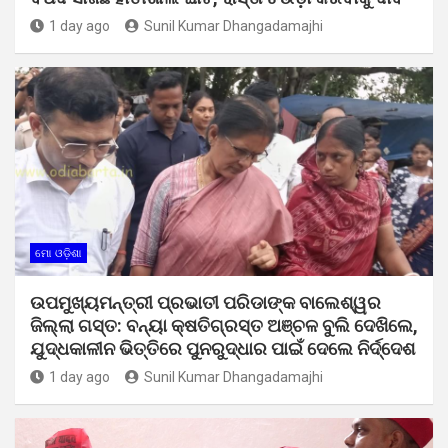
1 day ago
Sunil Kumar Dhangadamajhi
ମୋ ଓଡ଼ିଶା
ଉପମୁଖ୍ୟମନ୍ତ୍ରୀ ପ୍ରଭାତୀ ପରିଡାଙ୍କ ବାଲେଶ୍ୱର
ଜିଲ୍ଲା ଗସ୍ତ: ବନ୍ୟା କ୍ଷତିଗ୍ରସ୍ତ ଅଞ୍ଚଳ ବୁଲି ଦେଖିଲେ,
ଯୁଦ୍ଧକାଳୀନ ଭିତ୍ତିରେ ପୁନରୁଦ୍ଧାର ପାଇଁ ଦେଲେ ନିର୍ଦ୍ଦେଶ
1 day ago
Sunil Kumar Dhangadamajhi