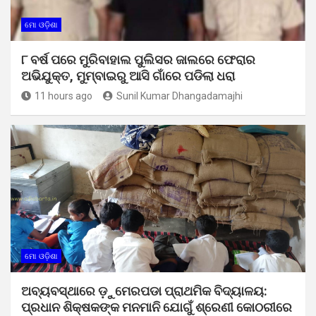
ମୋ ଓଡ଼ିଶା
୮ ବର୍ଷ ପରେ ମୁରିବାହାଲ ପୁଲିସର ଜାଲରେ ଫେରାର
ଅଭିଯୁକ୍ତ, ମୁମ୍ବାଇରୁ ଆସି ଗାଁରେ ପଡିଲା ଧରା
11 hours ago
Sunil Kumar Dhangadamajhi
ମୋ ଓଡ଼ିଶା
ଅବ୍ୟବସ୍ଥାରେ ଡ଼ୁମେରପଡା ପ୍ରାଥମିକ ବିଦ୍ୟାଳୟ:
ପ୍ରଧାନ ଶିକ୍ଷକଙ୍କ ମନମାନି ଯୋଗୁଁ ଶ୍ରେଣୀ କୋଠରୀରେ