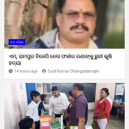
ମୋ ଓଡ଼ିଶା
ଏମ୍. ରାମପୁର ବିଜେପି ନେତା ଫକୀର ରଣାଙ୍କୁ ଛୁରୀ ଭୁଷି
ହତ୍ୟା
14 hours ago
Sunil Kumar Dhangadamajhi