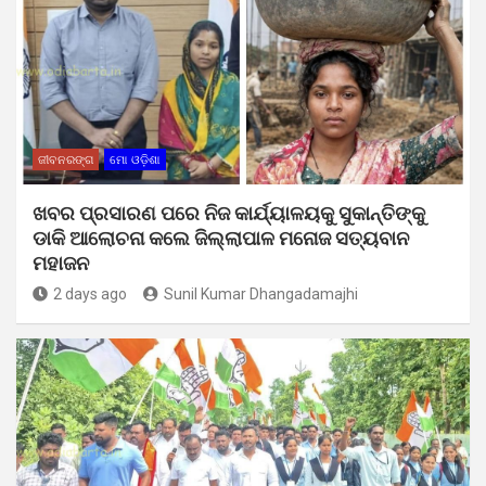
ଜୀବନରଙ୍ଗ
ମୋ ଓଡ଼ିଶା
ଖବର ପ୍ରସାରଣ ପରେ ନିଜ କାର୍ଯ୍ୟାଳୟକୁ ସୁକାନ୍ତିଙ୍କୁ
ଡାକି ଆଲୋଚନା କଲେ ଜିଲ୍ଲାପାଳ ମନୋଜ ସତ୍ୟବାନ
ମହାଜନ
2 days ago
Sunil Kumar Dhangadamajhi