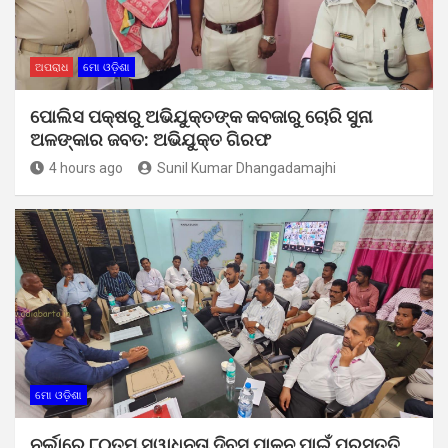
ଅପରାଧ
ମୋ ଓଡ଼ିଶା
ପୋଲିସ ପକ୍ଷରୁ ଅଭିଯୁକ୍ତଙ୍କ କବଜାରୁ ଚୋରି ସୁନା
ଅଳଙ୍କାର ଜବତ: ଅଭିଯୁକ୍ତ ଗିରଫ
4 hours ago
Sunil Kumar Dhangadamajhi
ମୋ ଓଡ଼ିଶା
ନର୍ଲାରେ ୮୦ତମ ସ୍ୱାଧିନତା ଦିବସ ପାଳନ ପାଇଁ ପ୍ରସ୍ତୁତି