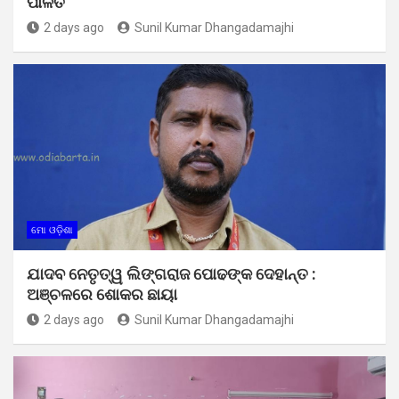
ପାଳିତ
2 days ago
Sunil Kumar Dhangadamajhi
ମୋ ଓଡ଼ିଶା
ଯାଦବ ନେତୃତ୍ୱ ଲିଙ୍ଗରାଜ ପୋଢଙ୍କ ଦେହାନ୍ତ :
ଅଞ୍ଚଳରେ ଶୋକର ଛାୟା
2 days ago
Sunil Kumar Dhangadamajhi