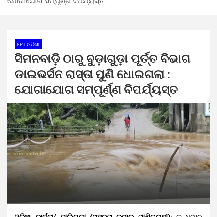
ଯୋଗାଯୋଗ ସମ୍ପୂର୍ଣ୍ଣ ବିପର୍ଯ୍ୟସ୍ତ
ମୋ ଓଡ଼ିଶା
ସିମନବାଡ଼ି ଠାରୁ ବୁଡ଼ାଗୁଡ଼ା ପୂର୍ତ୍ତ ବିଭାଗ
ଡାଇଭର୍ସନ ରାସ୍ତା ପୁଣି ଧୋଇଗଲା :
ଯୋଗାଯୋଗ ସମ୍ପୂର୍ଣ୍ଣ ବିପର୍ଯ୍ୟସ୍ତ
ଓଡ଼ିଆ ବାର୍ତ୍ତା/ ବାଲିଗୁଡା (ସଞ୍ଜୟ କୁମାର ପାଣିଗ୍ରାହୀ):
କନ୍ଧମାଳ