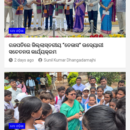
ମୋ ଓଡ଼ିଶା
ଗଜପତିରେ ଜିଲ୍ଲାସ୍ତରୀୟ “ତେଜାସ” ଉଦ୍ୟୋଗୀ
ସଚେତନତା କାର୍ଯ୍ୟକ୍ରମ
2 days ago
Sunil Kumar Dhangadamajhi
ମୋ ଓଡ଼ିଶା