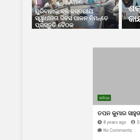
ହିଳା ସଶକ୍ତିକରଣ ଅଭିଯାନ
ମୁ
ମୁରିବାହାଲ ବ୍ଲକସ୍ତରୀୟ
 ଉଦଯାପିତ
ପା
ସ୍ୱାଧୀନତା ଦିବସ ପାଳନ ନିମନ୍ତେ
ପ୍ରସ୍ତୁତି ବୈଠକ
ସାହିତ୍ୟ
ତପନ କୁମାର ସାହୁଙ୍
8 years ago
S
No Comments