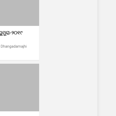
ୁମୁରା-୨୦୧୯
r Dhangadamajhi