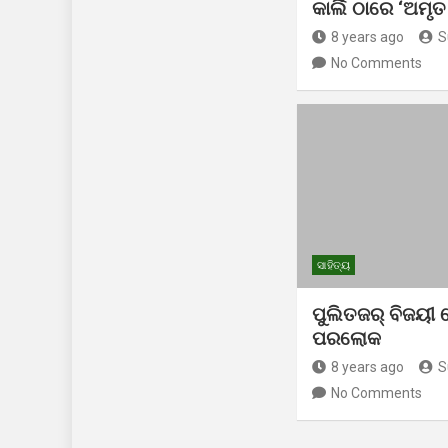
କାର୍ଲି ଠାରେ ‘ଅମୃତ
8 years ago
S
No Comments
ସାହିତ୍ୟ
ପୁଲିତଜର୍ ବିଜୟୀ
ପରଲୋକ
8 years ago
S
No Comments