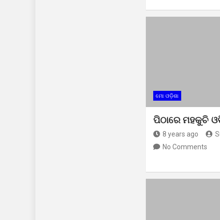
ମୋ ଓଡ଼ିଶା
ପିଠାରେ ମହକୁଚି ଓ
8 years ago
S
No Comments