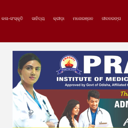
କଳା-ସଂସ୍କୃତି
ସାହିତ୍ୟ
କ୍ରୀଡ଼ା
ମନୋରଞ୍ଜନ
ଜୀବନରଙ୍ଗ