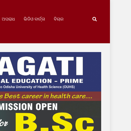
ଅପରାଧ
ଭିଡିଓ ବାର୍ତ୍ତା
ବିଚାର