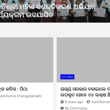
ରିବାହାଲ ବ୍ଲକସ୍ତରୀୟ ସ୍ୱାଧୀନତା ଦିବସ
ଳନ ନିମନ୍ତେ ପ୍ରସ୍ତୁତି ବୈଠକ
ମୋ ଓଡ଼ିଶା
କ କବିତା : ପିଠା
ରାଜ୍ୟ ସରକାର ବଢାଇଲେ ବାର
ଉପକୃତ ହେବେ ୪୪ ଲକ୍ଷ ହିତ
unil Kumar Dhangadamajhi
8 years ago
Sunil Kuma
No Comments