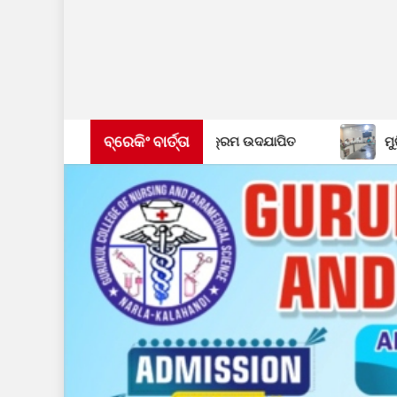
ବ୍ରେକିଂ ବାର୍ତ୍ତା
ିକରଣ ଅଭିଯାନ କାର୍ଯ୍ୟକ୍ରମ ଉଦଯାପିତ
ମୁରିବାହାଲ ବ୍ଲକସ୍ତର