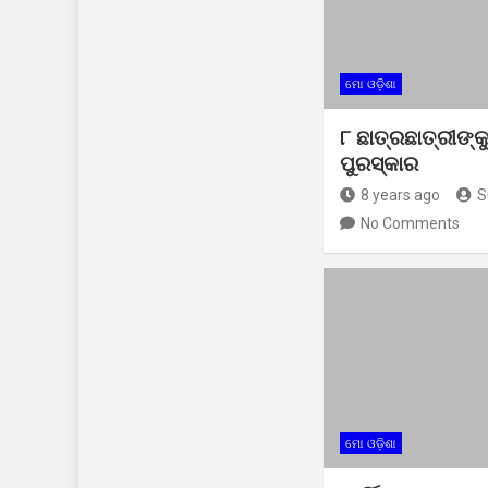
ମୋ ଓଡ଼ିଶା
୮ ଛାତ୍ରଛାତ୍ରୀଙ୍କୁ
ପୁରସ୍କାର
8 years ago
S
No Comments
ମୋ ଓଡ଼ିଶା