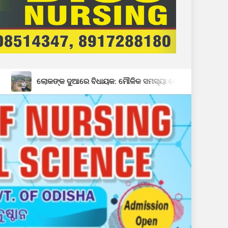
କ ଦୁଆରେ ବିଧାୟକ: ମୌଳିକ ସମସ୍ୟା ନେଇ ତତ୍ପରତା
ନିଶାମୁ