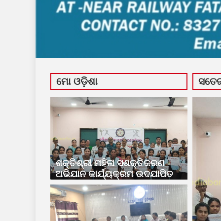
ମୋ ଓଡ଼ିଶା
ସତେଜ 
ଶକ୍ତିଶ୍ରୀ ମହିଳା ସଶକ୍ତିକରଣ
ଅଭିଯାନ କାର୍ଯ୍ୟକ୍ରମ ଉଦଯାପିତ