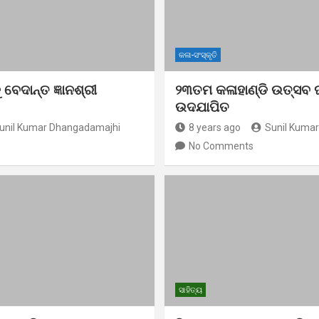
କଳା-ସଂସ୍କୃତି
 ବେଦାନ୍ତ ଜ୍ଞାନଶ୍ରୀ
୨୩ତମ କଳାହାଣ୍ଡି ଉତ୍ସବ ଘ
ଉଦଯାପିତ
unil Kumar Dhangadamajhi
8 years ago
Sunil Kuma
No Comments
ସାହିତ୍ୟ