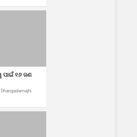
୍ୱ ପାଇଁ ୧୬ ଜଣ
r Dhangadamajhi