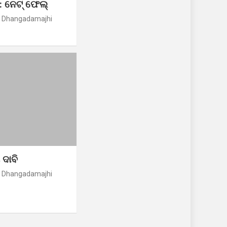
: ନେଟ୍ ଫେଲ୍
r Dhangadamajhi
 ଦାବି
r Dhangadamajhi