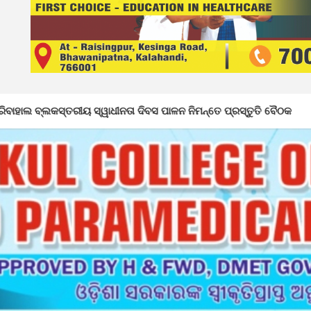
ୀୟ ସ୍ୱାଧୀନତା ଦିବସ ପାଳନ ନିମନ୍ତେ ପ୍ରସ୍ତୁତି ବୈଠକ
ଲୋକଙ୍