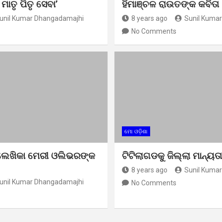
 ମାତୃ ପିତୃ ସେବା’
ହିମାଞ୍ଚଳ ରାଉତଙ୍କ କବିତା 
unil Kumar Dhangadamajhi
8 years ago
Sunil Kuma
No Comments
ମୋ ଓଡ଼ିଶା
 ଲେଖିକା ମେରୀ ଓଲିଭରଙ୍କ
ଟିଟିଲାଗଡକୁ ଜିଲ୍ଲା ମାନ୍ୟତା
8 years ago
Sunil Kuma
unil Kumar Dhangadamajhi
No Comments