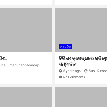
ମୋ ଓଡ଼ିଶା
ଡିଶା
ବିଭିନ୍ନ କ୍ଷେତ୍ରରେ କୃତିତ
ସମ୍ମାନିତ
unil Kumar Dhangadamajhi
8 years ago
Sunil Kuma
No Comments