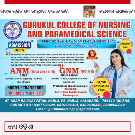
ତ ଶବ ଉଦ୍ଧାର; ତଦନ୍ତ ଜାରି
ବାଘଶାଳା ରାଧାକାନ୍ତ ମଠ ମହନ୍ତ
ମୋ ଓଡ଼ିଶା