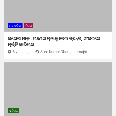
ମୋ ଓଡ଼ିଶା
ବିଚାର
କରୋନା ମାଡ଼ : ଗଣେଶ ପୂଜାକୁ ନେଇ ଦ୍ଵନ୍ଦ, ସଂକଟରେ
ମୂର୍ତ୍ତି କାରିଗର
6 years ago
Sunil Kumar Dhangadamajhi
ସାହିତ୍ୟ