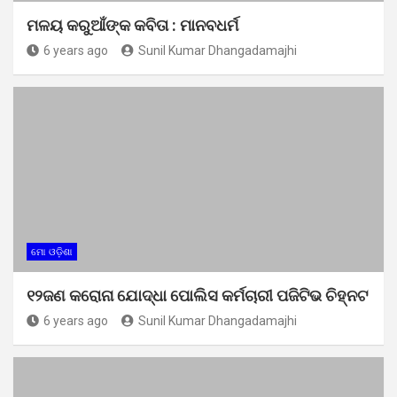
ମଳୟ କରୁଆଁଙ୍କ କବିତା : ମାନବଧର୍ମ
6 years ago
Sunil Kumar Dhangadamajhi
ମୋ ଓଡ଼ିଶା
୧୨ଜଣ କରୋନା ଯୋଦ୍ଧା ପୋଲିସ କର୍ମଚାରୀ ପଜିଟିଭ ଚିହ୍ନଟ
6 years ago
Sunil Kumar Dhangadamajhi