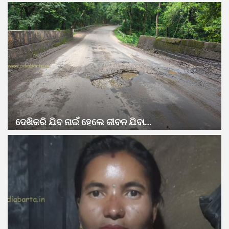
ଦେଖିକରି ଯିବ ନାଇଁ ହେଲେ ଜୀବନ ଯିବା…