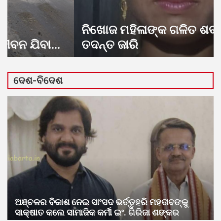
ନିଖୋଜ ମହିଳାଙ୍କ ଗଳିତ ଶବ ଉଦ୍ଧାର;
ତଦନ୍ତ ଜାରି
ଦେଶ-ବିଦେଶ
ଅଞ୍ଚଳର ବିକାଶ ନେଇ ସାଂସଦ ଭର୍ତ୍ତୃହରି ମହତାବଙ୍କୁ
ସାକ୍ଷାତ କଲେ ସାମାଜିକ କର୍ମୀ ଇଂ. ଗିରିଜା ଶଙ୍କର