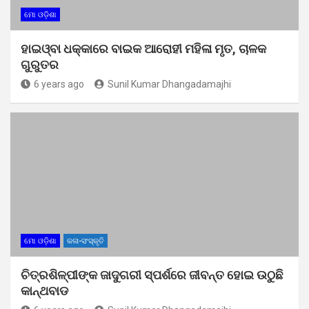
ମୋ ଓଡ଼ିଶା
ହାଇଓ୍ବା ଧକ୍କାରେ ବାଇକ ଆରୋହୀ ମହିଳା ମୃତ, ଚାଳକ
ଗୁରୁତର
6 years ago
Sunil Kumar Dhangadamajhi
ମୋ ଓଡ଼ିଶା
କଳା-ସଂସ୍କୃତି
ଚିତ୍ରଶିଳ୍ପୀଙ୍କ ଜାଦୁଗରୀ ସ୍ପର୍ଶରେ ଜୀବନ୍ତ ହୋଇ ଉଠୁଛି
କାନ୍ଥବାଡ