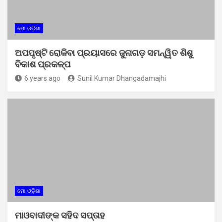
ମୋ ଓଡ଼ିଶା
ଅପପୃଷ୍ଟି ରୋକିବା ପ୍ରୟାସରେ ଜୁନାଗଡ଼ ସମନ୍ୱିତ ଶିଶୁ
ବିକାଶ ପ୍ରକଳ୍ପ
6 years ago
Sunil Kumar Dhangadamajhi
ମୋ ଓଡ଼ିଶା
ମାଓବାଦୀଙ୍କ ସହିଦ ସପ୍ତାହ