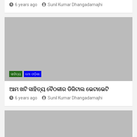
6 years ago
Sunil Kumar Dhangadamajhi
ସାହିତ୍ୟ
ମୋ ଓଡ଼ିଶା
ଆମ ଖଟି ସାହିତ୍ୟ ବୈଠକୀର ଡିଜିଟାଲ ଭେଟାଭେଟି
6 years ago
Sunil Kumar Dhangadamajhi