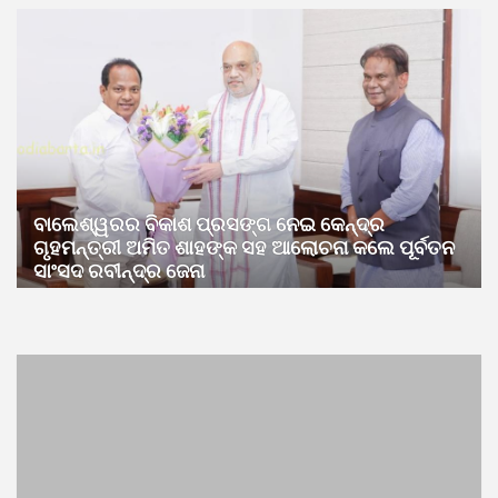
ବାଲେଶ୍ୱରର ବିକାଶ ପ୍ରସଙ୍ଗ ନେଇ କେନ୍ଦ୍ର
ଗୃହମନ୍ତ୍ରୀ ଅମିତ ଶାହଙ୍କ ସହ ଆଲୋଚନା କଲେ ପୂର୍ବତନ
ସାଂସଦ ରବୀନ୍ଦ୍ର ଜେନା