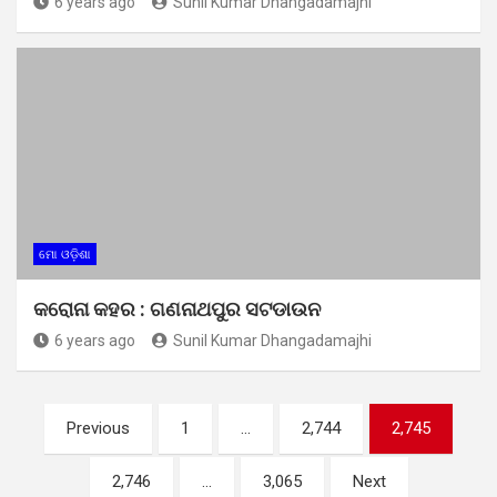
6 years ago
Sunil Kumar Dhangadamajhi
ମୋ ଓଡ଼ିଶା
କରୋନା କହର : ଗଣନାଥପୁର ସଟଡାଉନ
6 years ago
Sunil Kumar Dhangadamajhi
Posts
Previous
1
…
2,744
2,745
pagination
2,746
…
3,065
Next