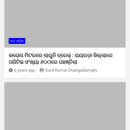
ମୋ ଓଡ଼ିଶା
କରୋନା ମିଟରରେ ଲାଗୁନି ବ୍ରେକ୍‌ : ରାୟଗଡ଼ା ଜିଲ୍ଲାରେ
ପଜିଟିଭ ସଂଖ୍ୟା ୬୦୦ରେ ପହଞ୍ଚିଲା
6 years ago
Sunil Kumar Dhangadamajhi