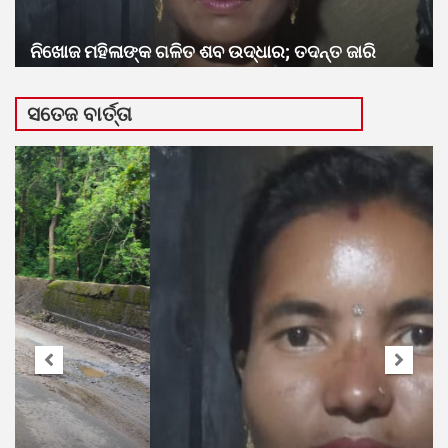
ନିଖୋଜ ମହିଳାଙ୍କ ଗଳିତ ଶବ ଉଦ୍ଧାର; ତଦନ୍ତ ଜାରି
ସତେଜ ବାର୍ତ୍ତା