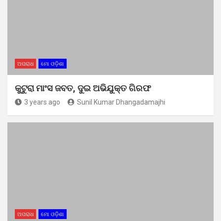
ଅପରାଧ
ମୋ ଓଡ଼ିଶା
କୁଟୁରା ମାଂସ ଜବତ, ଦୁଇ ଅଭିଯୁକ୍ତ ଗିରଫ
3 years ago
Sunil Kumar Dhangadamajhi
ଅପରାଧ
ମୋ ଓଡ଼ିଶା