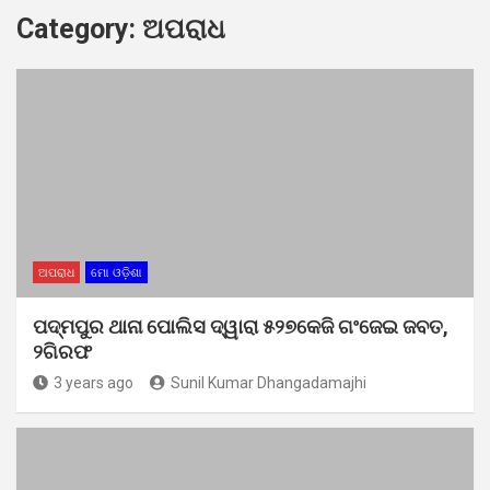
Category:
ଅପରାଧ
ଅପରାଧ
ମୋ ଓଡ଼ିଶା
ପଦ୍ମପୁର ଥାନା ପୋଲିସ ଦ୍ୱାରା ୫୨୭କେଜି ଗଂଜେଇ ଜବତ,
୨ଗିରଫ
3 years ago
Sunil Kumar Dhangadamajhi