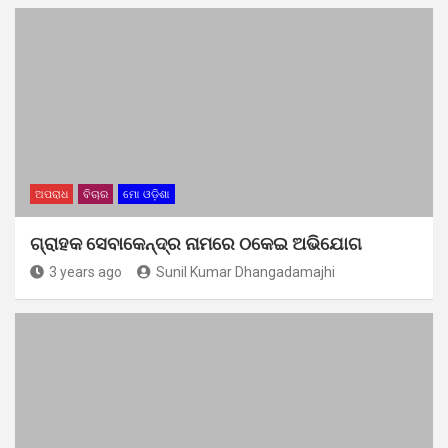
ଅପରାଧ
ବିଚାର
ମୋ ଓଡ଼ିଶା
ଗ୍ରାହକ ସେବାକେନ୍ଦ୍ର ନାମରେ ଠକେଇ ଅଭିଯୋଗ ‌
3 years ago
Sunil Kumar Dhangadamajhi