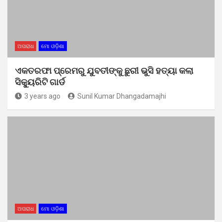
ଅପରାଧ
ମୋ ଓଡ଼ିଶା
ଏକତରଫା ପ୍ରେମରୁ ଯୁବତୀଙ୍କୁ ଛୁରୀ ଭୁସି ହତ୍ୟା କଲା
ସିକ୍ୟୁରିଟି ଗାର୍ଡ
3 years ago
Sunil Kumar Dhangadamajhi
ଅପରାଧ
ମୋ ଓଡ଼ିଶା