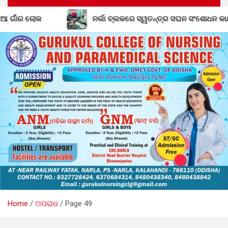
ଁର ଲୋକ
ନର୍ଲା ବ୍ଲକରେ ସ୍ୱତନ୍ତ୍ର ସଘନ ସଂଶୋଧନ କାର୍ଯ୍ୟ 
Home
ଅପରାଧ
Page 49