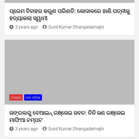
ପ୍ରେମ ବିବାହର କରୁଣ ପରିଣତି: କୋଦାଳରେ ହାଣି ପତ୍ନୀକୁ
ହତ୍ୟାକଲା ସ୍ୱାମୀ
3 years ago
Sunil Kumar Dhangadamajhi
ଅପରାଧ
ମୋ ଓଡ଼ିଶା
ଜଙ୍ଗଲରୁ ବେଆଇନ୍‌ ଗଞ୍ଜେଇ ଜବତ: ତିନି ଜଣ ଗଞ୍ଜେଇ
ମାଫିଆ ଚମ୍ପଟ
3 years ago
Sunil Kumar Dhangadamajhi