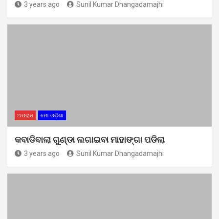
3 years ago
Sunil Kumar Dhangadamajhi
ଅପରାଧ
ମୋ ଓଡ଼ିଶା
କବାଡିବାଲା ଗୁଣ୍ଡା ଲଗାଇବା ମାହାଙ୍ଗା ପଡିଲା
3 years ago
Sunil Kumar Dhangadamajhi