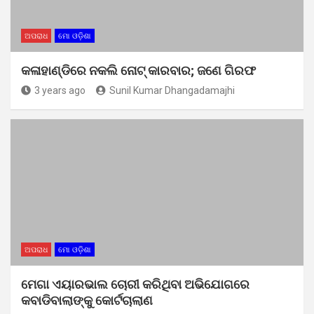
ଅପରାଧ
ମୋ ଓଡ଼ିଶା
କଳାହାଣ୍ଡିରେ ନକଲି ନୋଟ୍ କାରବାର; ଜଣେ ଗିରଫ
3 years ago
Sunil Kumar Dhangadamajhi
ଅପରାଧ
ମୋ ଓଡ଼ିଶା
ମେଗା ଏୟାରଭାଲ ଚୋରୀ କରିଥିବା ଅଭିଯୋଗରେ
କବାଡିବାଲାଙ୍କୁ କୋର୍ଟଚାଲାଣ