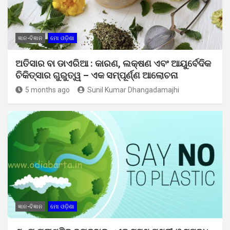
ଜ୍ଞାନ-ବିଜ୍ଞାନ
ମୋ ଓଡ଼ିଶା
ଅତିସାର ବା ଡାଏରିଆ : କାରଣ, ଲକ୍ଷଣ ଏବଂ ଆୟୁର୍ବେଦିକ
ଚିକିତ୍ସାର ଗୁରୁତ୍ୱ – ଏକ ସମ୍ପୂର୍ଣ୍ଣ ଆଲୋଚନା
5 months ago
Sunil Kumar Dhangadamajhi
ଜ୍ଞାନ-ବିଜ୍ଞାନ
ମୋ ଓଡ଼ିଶା