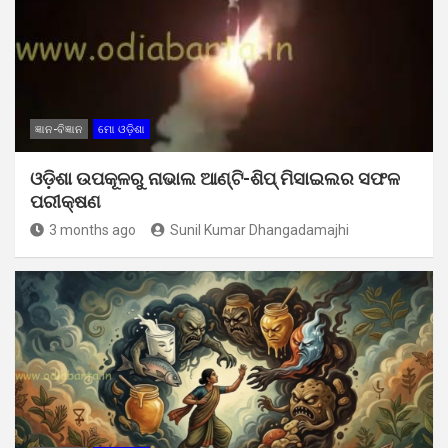
ଜ୍ଞାନ-ବିଜ୍ଞାନ
ମୋ ଓଡ଼ିଶା
ଓଡ଼ିଶା ଉପକୂଳରୁ ନାଭାଲ ଆଣ୍ଟି-ଶିପ୍ ମିସାଇଲର ସଫଳ
ପରୀକ୍ଷଣ
3 months ago
Sunil Kumar Dhangadamajhi