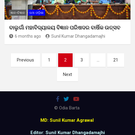
ଜ୍ଞାନ-ବିଜ୍ଞାନ
ମୋ ଓଡ଼ିଶା
ବାଲୁଗାଁ ମହାବିଦ୍ୟାଳୟ ବିଜ୍ଞାନ ପରିଷଦର ବାର୍ଷିକ ଉତ୍ସବ
6 months ago
Sunil Kumar Dhangadamajhi
Posts
Previous
1
2
3
…
21
pagination
Next
© Odia Barta
MD: Sunil Kumar Agrawal
Editor: Sunil Kumar Dhangadamajhi