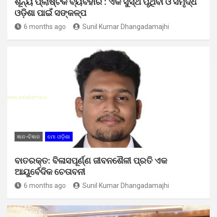
ଶୂନ୍ୟ ପ୍ଲାଷ୍ଟିକ ବ୍ୟବହାର : ଏକ ସୁସ୍ଥ ପୃଥିବୀ ଓ ସମୃଦ୍ଧ
ଓଡ଼ିଶା ପାଇଁ ସଙ୍କଳ୍ପ
6 months ago
Sunil Kumar Dhangadamajhi
ଜ୍ଞାନ-ବିଜ୍ଞାନ
ମୋ ଓଡ଼ିଶା
ବାତରକ୍ତ: ବିଳାସପୂର୍ଣ୍ଣ ଜୀବନଶୈଳୀ ପ୍ରତି ଏକ
ଆୟୁର୍ବେଦିକ ଚେତାବନୀ
6 months ago
Sunil Kumar Dhangadamajhi