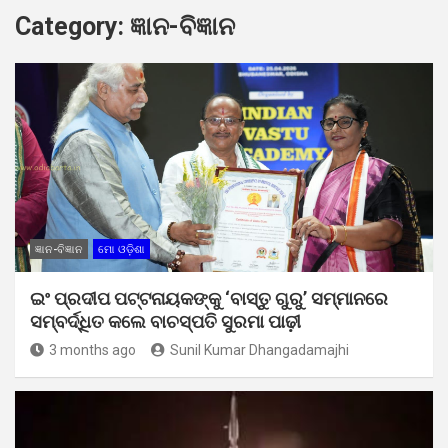
Category:
ଜ୍ଞାନ-ବିଜ୍ଞାନ
ଜ୍ଞାନ-ବିଜ୍ଞାନ
ମୋ ଓଡ଼ିଶା
ଇଂ ପ୍ରଦୀପ ପଟ୍ଟନାୟକଙ୍କୁ ‘ବାସ୍ତୁ ଗୁରୁ’ ସମ୍ମାନରେ
ସମ୍ବର୍ଦ୍ଧିତ କଲେ ବାଚସ୍ପତି ସୁରମା ପାଢ଼ୀ
3 months ago
Sunil Kumar Dhangadamajhi