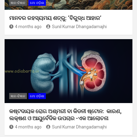
ଜ୍ଞାନ-ବିଜ୍ଞାନ
ମୋ ଓଡ଼ିଶା
ମାନବର ରହସ୍ୟମୟ ଶତ୍ରୁ: ‘ବିରୁଦ୍ଧ ଆହାର’
4 months ago
Sunil Kumar Dhangadamajhi
ଜ୍ଞାନ-ବିଜ୍ଞାନ
ମୋ ଓଡ଼ିଶା
କଷ୍ଟଦାୟକ ରୋଗ ଅଶ୍ମରୀ ବା କିଡନୀ ଷ୍ଟୋନ: କାରଣ,
ଲକ୍ଷଣ ଓ ଆୟୁର୍ବେଦିକ ଉପଚାର -ଏକ ଆଲୋଚନା
4 months ago
Sunil Kumar Dhangadamajhi