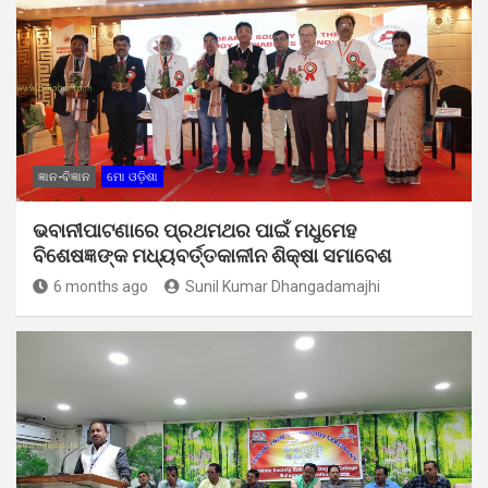
ଜ୍ଞାନ-ବିଜ୍ଞାନ
ମୋ ଓଡ଼ିଶା
ଭବାନୀପାଟଣାରେ ପ୍ରଥମଥର ପାଇଁ ମଧୁମେହ
ବିଶେଷଜ୍ଞଙ୍କ ମଧ୍ୟବର୍ତ୍ତକାଳୀନ ଶିକ୍ଷା ସମାବେଶ
6 months ago
Sunil Kumar Dhangadamajhi