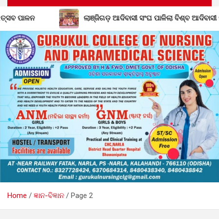
ଳନ
ଲାଞ୍ଜିଗଡ଼ ଆଦିବାସୀ ସଂଘ ପାଳିଲା ବିଶ୍ବ ଆଦିବାସୀ ଦିବସ; ଆଦି
Home
ଜ୍ଞାନ-ବିଜ୍ଞାନ
Page 2