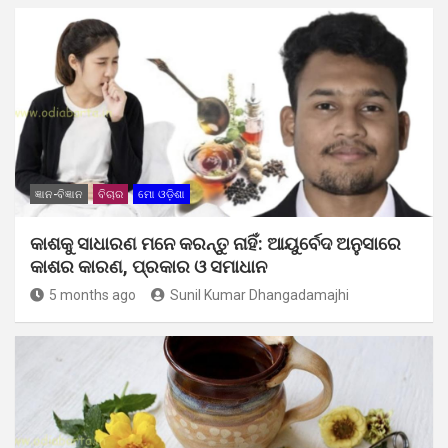
ଜ୍ଞାନ-ବିଜ୍ଞାନ
ବିଚାର
ମୋ ଓଡ଼ିଶା
କାଶକୁ ସାଧାରଣ ମନେ କରନ୍ତୁ ନାହିଁ: ଆୟୁର୍ବେଦ ଅନୁସାରେ
କାଶର କାରଣ, ପ୍ରକାର ଓ ସମାଧାନ
5 months ago
Sunil Kumar Dhangadamajhi