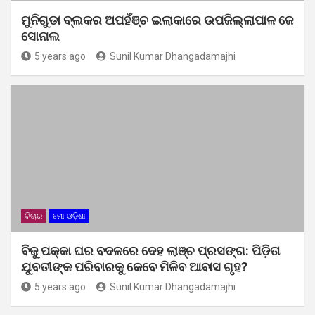
ମୁନିଗୁଡା ବ୍ଲକର ଅପହଁଞ୍ଚ ଇଲାକାରେ ଉପଜିଲ୍ଲାପାଳ ଜେ
ସୋନାଲ
5 years ago
Sunil Kumar Dhangadamajhi
ବିଚାର
ମୋ ଓଡ଼ିଶା
ବିଜୁ ପକ୍କା ଘର ବଦଳରେ ଦେହ ଲାଞ୍ଚ ପ୍ରସଙ୍ଗ: ପିଡ଼ିତା
ଯୁବତୀଙ୍କ ପରିବାରକୁ କେବେ ମିଳିବ ଆବାସ ଗୃହ?
5 years ago
Sunil Kumar Dhangadamajhi