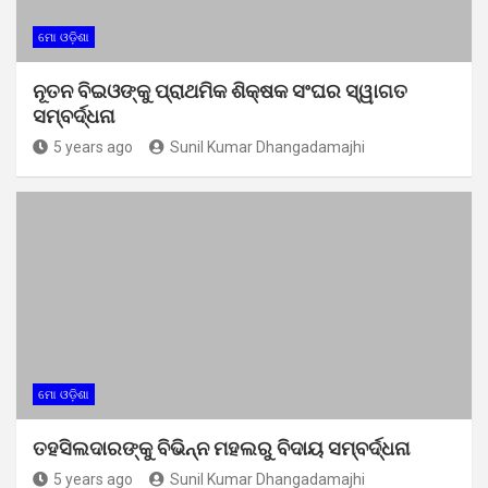
ମୋ ଓଡ଼ିଶା
ନୂତନ ବିଇଓଙ୍କୁ ପ୍ରାଥମିକ ଶିକ୍ଷକ ସଂଘର ସ୍ୱାଗତ
ସମ୍ବର୍ଦ୍ଧନା
5 years ago
Sunil Kumar Dhangadamajhi
ମୋ ଓଡ଼ିଶା
ତହସିଲଦାରଙ୍କୁ ବିଭିନ୍ନ ମହଲରୁ ବିଦାୟ ସମ୍ବର୍ଦ୍ଧନା
5 years ago
Sunil Kumar Dhangadamajhi