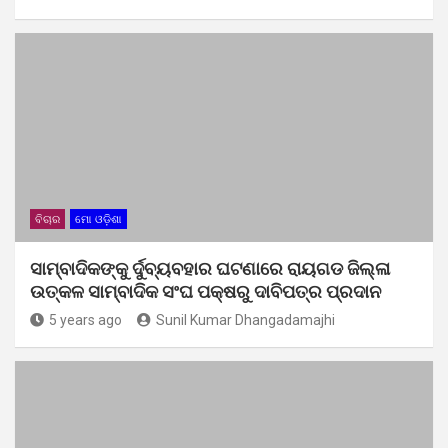
ବିଚାର
ମୋ ଓଡ଼ିଶା
ସାମ୍ବାଦିକଙ୍କୁ ର୍ଦୁବ୍ୟବହାର ଘଟଣାରେ ରାୟଗଡ ଜିଲ୍ଳା
ଉତ୍କଳ ସାମ୍ବାଦିକ ସଂଘ ପକ୍ଷରୁ ଦାବିପତ୍ର ପ୍ରଦାନ
5 years ago
Sunil Kumar Dhangadamajhi