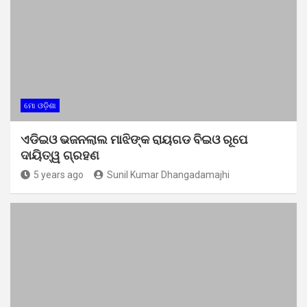
ମୋ ଓଡ଼ିଶା
ଏଡିଇଓ ଭଜନଲାଲ ମାଝିଙ୍କ ରାୟଗଡ ବିଇଓ ରୂପେ
ଦାୟିତ୍ୱ ଗ୍ରହଣ
5 years ago
Sunil Kumar Dhangadamajhi