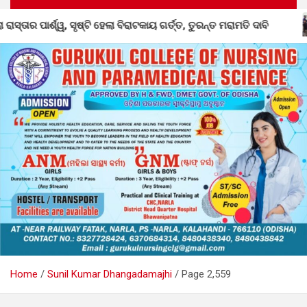
ର ପାର୍ଶ୍ୱ, ସୃଷ୍ଟି ହେଲା ବିରାଟକାୟ ଗର୍ତ୍ତ, ତୁରନ୍ତ ମରାମତି ଦାବି
Home
Sunil Kumar Dhangadamajhi
Page 2,559