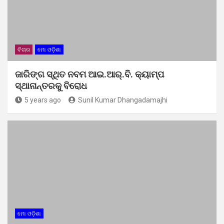
ବିଚାର
ମୋ ଓଡ଼ିଶା
ଜାରିଙ୍ଗ ସ୍ଥିତ ନବମ ଆଇ.ଆର୍.ବି. କ୍ୟାମ୍ପ
ସ୍ଥାନାନ୍ତରକୁ ବିରୋଧ
5 years ago
Sunil Kumar Dhangadamajhi
ମୋ ଓଡ଼ିଶା