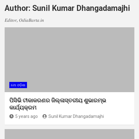
Author:
Sunil Kumar Dhangadamajhi
𝐸𝑑𝑖𝑡𝑜𝑟, 𝑂𝑑𝑖𝑎𝐵𝑎𝑟𝑡𝑎.𝑖𝑛
ମୋ ଓଡ଼ିଶା
ପିସିଭି ଟୀକାକରଣର ଜିଲ୍ଳାସ୍ତରୀୟ ଶୁଭାରମ୍ଭ
କାର୍ଯ୍ୟକ୍ରମ
5 years ago
Sunil Kumar Dhangadamajhi