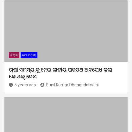
ବିଚାର
ମୋ ଓଡ଼ିଶା
ଚାଷୀ ସମସ୍ୟାକୁ ନେଇ ଜାତୀୟ ରାଜପଥ ଅବରୋଧ କଲା
କୋଶଲ୍ ସେନା
5 years ago
Sunil Kumar Dhangadamajhi