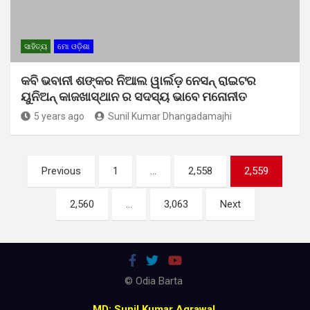
ସାହିତ୍ୟ
ମୋ ଓଡ଼ିଶା
କବି ଭବାନୀ ଶଙ୍କର ନିଆଲ ୱାର୍ଲଡ଼ ନେସନ୍ ରାଇଟର
ୟୁନିଅନ୍ କାଜଖାସ୍ଥାନ ର ସଦସ୍ୟ ଭାବେ ମନୋନୀତ
5 years ago
Sunil Kumar Dhangadamajhi
Posts
Previous
1
…
2,558
2,559
pagination
2,560
…
3,063
Next
© Odia Barta
MD: Sunil Kumar Agrawal