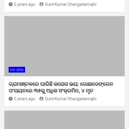
5 years ago
Sunil Kumar Dhangadamajhi
ମୋ ଓଡ଼ିଶା
ଗ୍ରାମାଞ୍ଚଳରେ ଘାରିଛି କରୋନା ଭୟ: ଗୋଛାଡେଙ୍ଗେନ
ପଂଚାୟତରେ ୩୫ରୁ ଅଧିକ ସଂକ୍ରମିତ, ୪ ମୃତ
5 years ago
Sunil Kumar Dhangadamajhi