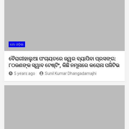
ମୋ ଓଡ଼ିଶା
ବୈରାଗୀହାଲୁଆ ପଂଚାୟତରେ ଜ୍ୱର ବ୍ୟାପିବା ପ୍ରସଙ୍ଗ:
୮୦ଜଣଙ୍କ ସ୍ୱାବ ଟେଷ୍ଟିଂ, କିଛି ନମୂନାରେ କରୋନା ପଜିଟିଭ
5 years ago
Sunil Kumar Dhangadamajhi