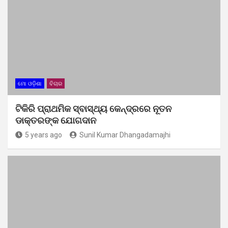
ମୋ ଓଡ଼ିଶା
ବିଚାର
ଟିକିରି ପ୍ରାଥମିକ ସ୍ବାସ୍ଥ୍ୟ କେନ୍ଦ୍ରରେ ନୂତନ
ଡାକ୍ତରଙ୍କ ଯୋଗଦାନ
5 years ago
Sunil Kumar Dhangadamajhi