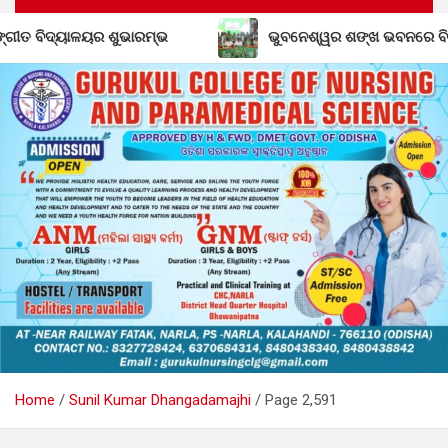
ତ ବିଦ୍ୟାଳୟର ଶୁଭାରମ୍ଭ
ଭୁବନେଶ୍ୱର ଶଙ୍ଖ ଭବନରେ ବିଜେଡି ମିଶ
Home
Sunil Kumar Dhangadamajhi
Page 2,591