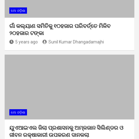
ମୋ ଓଡ଼ିଶା
ଗାଁ କଲ୍ୟାଣ ସମିତିକୁ ୧୦ହଜାର ପରିବର୍ତ୍ତେ ମିଳିବ
୨୦ହଜାର ଟଙ୍କା
5 years ago
Sunil Kumar Dhangadamajhi
ମୋ ଓଡ଼ିଶା
ୟୁଏଆଇଏଲ ଜିଲା ପ୍ରଶାସନକୁ ଅମ୍ଳଜାନ ସିଲିଣ୍ଡର ଓ
ଜୀବନ ରକ୍ଷାକାରୀ ଉପକରଣ ଦାନକଲା