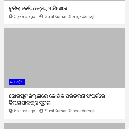
ବୁଡିଲା ଦେଶି ଡଙ୍ଗା, ୩ନିଖୋଜ
5 years ago
Sunil Kumar Dhangadamajhi
ମୋ ଓଡ଼ିଶା
କୋରାପୁଟ ଜିଲ୍ଲାରେ କୋଭିଡ ପରିଚାଳନା ସଂପର୍କରେ
ଜିଲ୍ଲାପାଳଙ୍କ ସୂଚନା
5 years ago
Sunil Kumar Dhangadamajhi