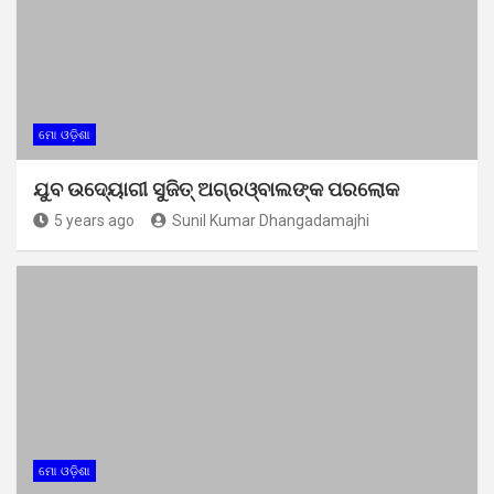
ମୋ ଓଡ଼ିଶା
ଯୁବ ଉଦ୍ୟୋଗୀ ସୁଜିତ୍ ଅଗ୍ରଓ୍ବାଲଙ୍କ ପରଲୋକ
5 years ago
Sunil Kumar Dhangadamajhi
ମୋ ଓଡ଼ିଶା