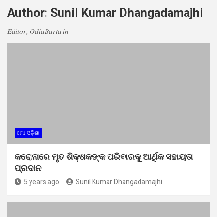
Author:
Sunil Kumar Dhangadamajhi
𝐸𝑑𝑖𝑡𝑜𝑟, 𝑂𝑑𝑖𝑎𝐵𝑎𝑟𝑡𝑎.𝑖𝑛
ମୋ ଓଡ଼ିଶା
କରୋନାରେ ମୃତ ଶିକ୍ଷକଙ୍କ ପରିବାରକୁ ଆର୍ଥିକ ସହାୟତା
ପ୍ରଦାନ
5 years ago
Sunil Kumar Dhangadamajhi