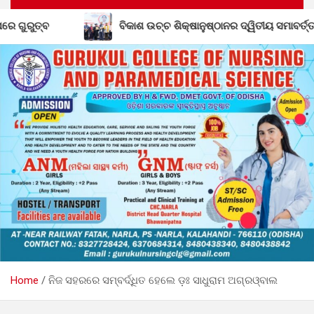
୍ଚ ଶିକ୍ଷାନୁଷ୍ଠାନର ଦ୍ୱିତୀୟ ସମାବର୍ତ୍ତନ ଦିବସ
ଶିକ୍ଷକ ପ୍ରେ
Home
ନିଜ ସହରରେ ସମ୍ବର୍ଦ୍ଧିତ ହେଲେ ଡ଼ଃ ସାଧୁରାମ ଅଗ୍ରଓ୍ବାଲ