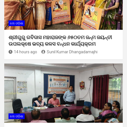
ମୋ ଓଡ଼ିଶା
ଶ୍ରୀଗୁରୁ ରବିଦାସ ମହାରାଜଙ୍କ ୬୫୦ତମ ଜନ୍ମ ଜୟନ୍ତୀ
ଉପଲକ୍ଷେ ଭବ୍ୟ କଳସ ବନ୍ଧନ କାର୍ଯ୍ୟକ୍ରମ
14 hours ago
Sunil Kumar Dhangadamajhi
ମୋ ଓଡ଼ିଶା