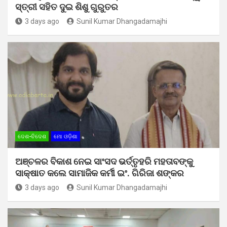
ସ୍ତ୍ରୀ ସହିତ ଦୁଇ ଶିଶୁ ଗୁରୁତର
3 days ago
Sunil Kumar Dhangadamajhi
ଦେଶ-ବିଦେଶ
ମୋ ଓଡ଼ିଶା
ଅଞ୍ଚଳର ବିକାଶ ନେଇ ସାଂସଦ ଭର୍ତ୍ତୃହରି ମହତାବଙ୍କୁ
ସାକ୍ଷାତ କଲେ ସାମାଜିକ କର୍ମୀ ଇଂ. ଗିରିଜା ଶଙ୍କର
3 days ago
Sunil Kumar Dhangadamajhi