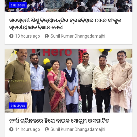
ମୋ ଓଡ଼ିଶା
ସରସ୍ବତୀ ଶିଶୁ ବିଦ୍ୟାମନ୍ଦିର ବ୍ରଜବିହାର ଠାରେ ସଂକୁଳ
ସ୍ତରୀୟ ଜ୍ଞାନ ବିଜ୍ଞାନ ମେଳା
13 hours ago
Sunil Kumar Dhangadamajhi
ମୋ ଓଡ଼ିଶା
ନର୍ଲା ଚାରିଛକରେ ହିରୋ ବାଇକ ସୋରୁମ ଉଦଘାଟିତ
14 hours ago
Sunil Kumar Dhangadamajhi