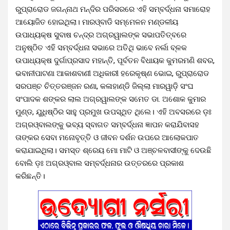
ରୁପ୍ରାରୋଡ ଜଗନ୍ନାଥ ମନ୍ଦିର ପରିସରରେ ଏହି ସମ୍ବର୍ଦ୍ଧନା ସମାରୋହ
ଆୟୋଜିତ ହୋଇଥିଲା। ମାରଓ୍ବାଡି ସମ୍ମେଳନ ମଣ୍ଡଳୀୟ
ଉପାଧ୍ୟକ୍ଷ ସୁବାଷ ଚନ୍ଦ୍ର ଅଗ୍ରୱାଲଙ୍କ ସଭାପତିତ୍ବରେ
ଅନୁଷ୍ଠିତ ଏହି ସମ୍ବର୍ଦ୍ଧନା ସଭାରେ ଅତିଥି ଭାବେ ନର୍ଲା ବ୍ଳକ
ଉପାଧ୍ୟକ୍ଷ ଦୁର୍ଗାପ୍ରସାଦ ମହାନ୍ତି, ପୂର୍ବତନ ବିଧାୟକ କୁମରମଣି ଶବର,
ଭବାନୀପାଟଣା ଆକାଶବାଣୀ ଅଧିକାରୀ ହରେକୃଷ୍ଣ ଭୋଇ, ରୁପ୍ରାରୋଡ
ସରପଞ୍ଚ ଚିତ୍ତରଞ୍ଜନ ରଣା, କଳାହାଣ୍ଡି ଜିଲ୍ଲା ମାରୱାଡ଼ି ସଂଘ
ସଂପାଦକ ଶଙ୍କର ଲାଲ ଅଗ୍ରୱାଲଙ୍କ ସମେତ ଡା. ଅଶୋକ କୁମାର
ମୁଣ୍ଡ, ଯୁଧିଷ୍ଠିର ସାହୁ ପ୍ରମୁଖ ଉପସ୍ଥିତ ଥିଲେ। ଏହି ଅବସରରେ ଡ଼ଃ
ଅଗ୍ରଓ୍ବାଲଙ୍କୁ ଭବ୍ୟ ସ୍ବାଗତ ସମ୍ବର୍ଦ୍ଧନା ଜ୍ଞାପନ କରାଯିବାସହ
ତାଙ୍କର ସେବା ମନୋବୃତ୍ତି ଓ ଜୀବନ ଦର୍ଶନ ଉପରେ ଆଲୋକପାତ
କରାଯାଇଥିଲା। ସମସ୍ତ ଶ୍ରେୟ ମୋ ମାଟି ଓ ଅଞ୍ଚଳବାସୀଙ୍କୁ ଦେଉଛି
ବୋଲି ଡ଼ଃ ଅଗ୍ରଓ୍ବାଲ ସମ୍ବର୍ଦ୍ଧନାର ଉତ୍ତରରେ ପ୍ରକାଶ
କରିଛନ୍ତି।