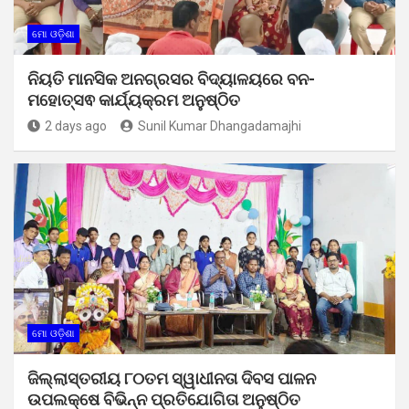
ମୋ ଓଡ଼ିଶା
ନିୟତି ମାନସିକ ଅନଗ୍ରସର ବିଦ୍ୟାଳୟରେ ବନ-
ମହୋତ୍ସଵ କାର୍ଯ୍ୟକ୍ରମ ଅନୁଷ୍ଠିତ
2 days ago
Sunil Kumar Dhangadamajhi
ମୋ ଓଡ଼ିଶା
ଜିଲ୍ଲାସ୍ତରୀୟ ୮୦ତମ ସ୍ୱାଧୀନତା ଦିବସ ପାଳନ
ଉପଲକ୍ଷେ ବିଭିନ୍ନ ପ୍ରତିଯୋଗିତା ଅନୁଷ୍ଠିତ