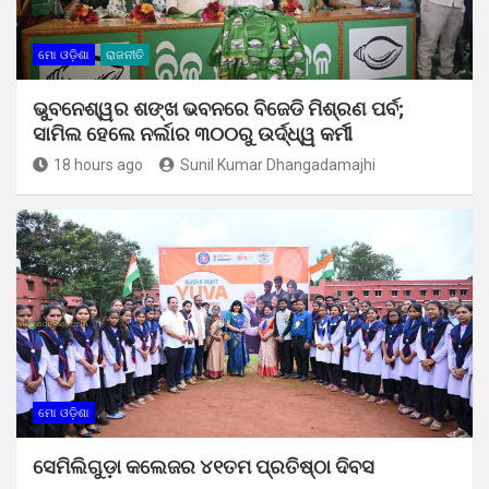
ମୋ ଓଡ଼ିଶା
ରାଜନୀତି
ଭୁବନେଶ୍ୱର ଶଙ୍ଖ ଭବନରେ ବିଜେଡି ମିଶ୍ରଣ ପର୍ବ;
ସାମିଲ ହେଲେ ନର୍ଲାର ୩୦୦ରୁ ଉର୍ଦ୍ଧ୍ୱ କର୍ମୀ
18 hours ago
Sunil Kumar Dhangadamajhi
ମୋ ଓଡ଼ିଶା
ସେମିଲିଗୁଡ଼ା କଲେଜର ୪୧ତମ ପ୍ରତିଷ୍ଠା ଦିବସ