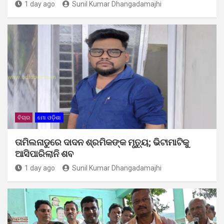
1 day ago
Sunil Kumar Dhangadamajhi
ବିଚାର
ମୋ ଓଡ଼ିଶା
ତାମିଲନାଡୁରେ ଦାଦନ ଶ୍ରମିକଙ୍କ ମୃତ୍ୟୁ; ଭିଟାମାଟିକୁ
ଆସିପାରିଲାନି ଶବ
1 day ago
Sunil Kumar Dhangadamajhi