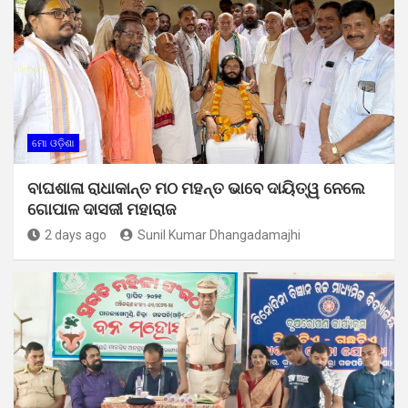
ମୋ ଓଡ଼ିଶା
ବାଘଶାଳା ରାଧାକାନ୍ତ ମଠ ମହନ୍ତ ଭାବେ ଦାୟିତ୍ୱ ନେଲେ
ଗୋପାଳ ଦାସଜୀ ମହାରାଜ
2 days ago
Sunil Kumar Dhangadamajhi