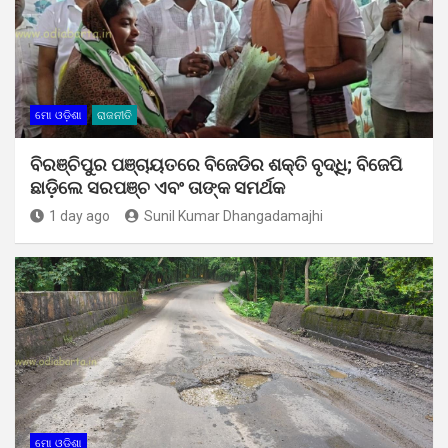
ମୋ ଓଡ଼ିଶା
ରାଜନୀତି
ବିରଞ୍ଚିପୁର ପଞ୍ଚାୟତରେ ବିଜେଡିର ଶକ୍ତି ବୃଦ୍ଧି; ବିଜେପି
ଛାଡ଼ିଲେ ସରପଞ୍ଚ ଏବଂ ତାଙ୍କ ସମର୍ଥକ
1 day ago
Sunil Kumar Dhangadamajhi
ମୋ ଓଡ଼ିଶା