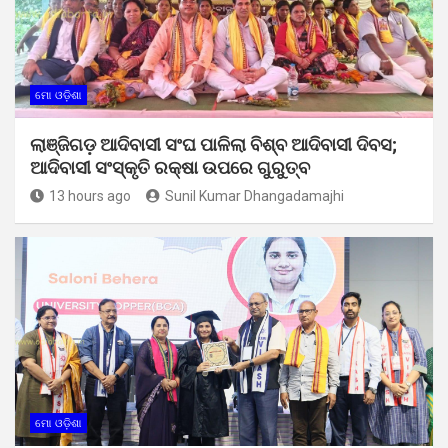
ମୋ ଓଡ଼ିଶା
ଲାଞ୍ଜିଗଡ଼ ଆଦିବାସୀ ସଂଘ ପାଳିଲା ବିଶ୍ବ ଆଦିବାସୀ ଦିବସ;
ଆଦିବାସୀ ସଂସ୍କୃତି ରକ୍ଷା ଉପରେ ଗୁରୁତ୍ବ
13 hours ago
Sunil Kumar Dhangadamajhi
ମୋ ଓଡ଼ିଶା