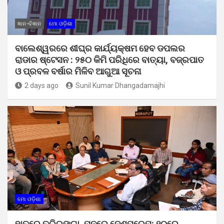
ଜ୍ଞାନ-ବିଜ୍ଞାନ
ମୋ ଓଡ଼ିଶା
ବାଲେଶ୍ୱରରେ ଶୀଘ୍ର କାର୍ଯ୍ୟକ୍ଷମ ହେବ ଡପଲର
ରାଡାର ଷ୍ଟେସନ : ୨୫୦ କିମି ପରିଧିରେ ବାତ୍ୟା, ବଜ୍ରପାତ
ଓ ପ୍ରବଳ ବର୍ଷାର ମିଳିବ ଆଗୁଆ ସୂଚନା
2 days ago
Sunil Kumar Dhangadamajhi
ମୋ ଓଡ଼ିଶା
ହାତରେ ତ୍ରିରଙ୍ଗା, ମନରେ ଦେଶପ୍ରେମ: ୧୦ରେ