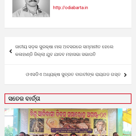
http://odiabarta.in
Post
ଜାତୀୟ ସଡ଼କ ସୁରକ୍ଷା ମାସ ଅବସରରେ ସମ୍ମାନୀତ ହେଲେ
navigation
କଳାହାଣ୍ଡି ଜିଲ୍ଲା ଯୁବ ଯାଦବ ମହାସଭା ସଭାପତି
ଓଏସଡିଏ ଅଧ୍ୟକ୍ଷ ସୁବ୍ରତ ବାଗଚୀଙ୍କ ରାୟଗଡ ଗସ୍ତ
ସତେଜ ବାର୍ତ୍ତା