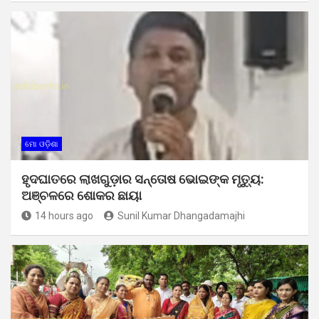
ମୋ ଓଡ଼ିଶା
ହୃଦଘାତରେ ଲାଖଗୁଡ଼ାର ସନ୍ତୋଷ ଭୋଇଙ୍କ ମୃତ୍ୟୁ:
ଅଞ୍ଚଳରେ ଶୋକର ଛାୟା
14 hours ago
Sunil Kumar Dhangadamajhi