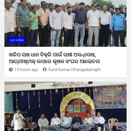
ମୋ ଓଡ଼ିଶା
ଖରିପ ଚାଷ ଧାନ ବିକ୍ରି ପାଇଁ ଚାଷୀ ଅସନ୍ତୋଷ,
ଆଗ୍ରୀଷ୍ଟାକ୍ ଉପରେ କୃଷକ ସଂଘର ଆଲୋଚନା
13 hours ago
Sunil Kumar Dhangadamajhi