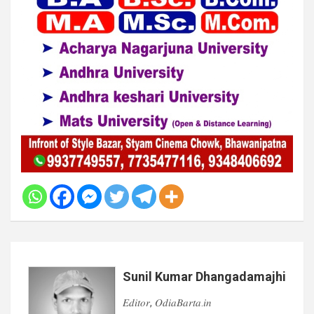
Sunil Kumar Dhangadamajhi
𝐸𝑑𝑖𝑡𝑜𝑟, 𝑂𝑑𝑖𝑎𝐵𝑎𝑟𝑡𝑎.𝑖𝑛