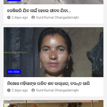
ଦେଖିକରି ଯିବ ନାଇଁ ହେଲେ ଜୀବନ ଯିବା…
2 days ago
Sunil Kumar Dhangadamajhi
ମୋ ଓଡ଼ିଶା
ନିଖୋଜ ମହିଳାଙ୍କ ଗଳିତ ଶବ ଉଦ୍ଧାର; ତଦନ୍ତ ଜାରି
2 days ago
Sunil Kumar Dhangadamajhi