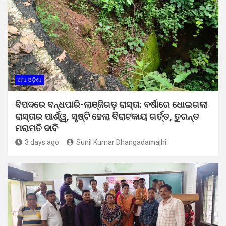
ମୋ ଓଡ଼ିଶା
ବିପଦରେ ବନ୍ଧପାରି-ଲାଞ୍ଜିଗଡ଼ ରାସ୍ତା: ବର୍ଷାରେ ଧୋଇଗଲା
ରାସ୍ତାର ପାର୍ଶ୍ୱ, ସୃଷ୍ଟି ହେଲା ବିରାଟକାୟ ଗର୍ତ୍ତ, ତୁରନ୍ତ
ମରାମତି ଦାବି
3 days ago
Sunil Kumar Dhangadamajhi