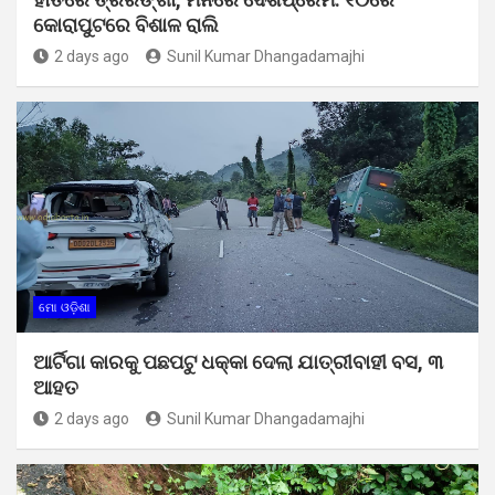
କୋରାପୁଟରେ ବିଶାଳ ରାଲି
2 days ago
Sunil Kumar Dhangadamajhi
ମୋ ଓଡ଼ିଶା
ଆର୍ଟିଗା କାରକୁ ପଛପଟୁ ଧକ୍କା ଦେଲା ଯାତ୍ରୀବାହୀ ବସ, ୩
ଆହତ
2 days ago
Sunil Kumar Dhangadamajhi