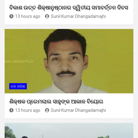
ବିକାଶ ଉଚ୍ଚ ଶିକ୍ଷାନୁଷ୍ଠାନର ଦ୍ୱିତୀୟ ସମାବର୍ତ୍ତନ ଦିବସ
13 hours ago
Sunil Kumar Dhangadamajhi
ମୋ ଓଡ଼ିଶା
ଶିକ୍ଷକ ପ୍ରେମଲାଲ ସାହୁଙ୍କ ଆକାଳ ବିୟୋଗ
13 hours ago
Sunil Kumar Dhangadamajhi