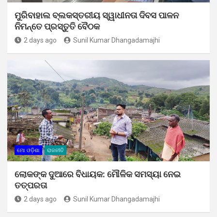
ମୁରିବାହାଲ ବ୍ଲକସ୍ତରୀୟ ସ୍ୱାଧୀନତା ଦିବସ ପାଳନ
ନିମନ୍ତେ ପ୍ରସ୍ତୁତି ବୈଠକ
2 days ago
Sunil Kumar Dhangadamajhi
ମୋ ଓଡ଼ିଶା
ରାଜନୀତି
ଲୋକଙ୍କ ଦୁଆରେ ବିଧାୟକ: ମୌଳିକ ସମସ୍ୟା ନେଇ
ତତ୍ପରତା
2 days ago
Sunil Kumar Dhangadamajhi