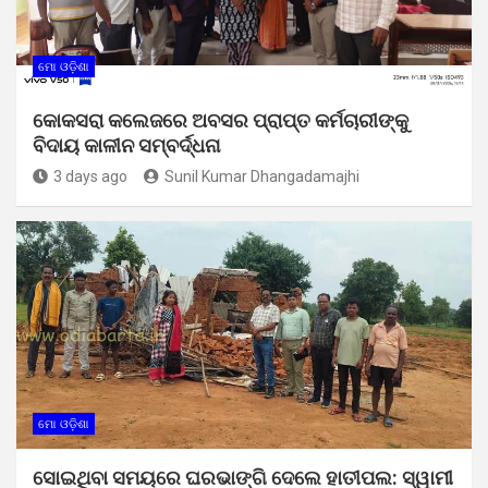
ମୋ ଓଡ଼ିଶା
କୋକସରା କଲେଜରେ ଅବସର ପ୍ରାପ୍ତ କର୍ମଚାରୀଙ୍କୁ
ବିଦାୟ କାଳୀନ ସମ୍ବର୍ଦ୍ଧନା
3 days ago
Sunil Kumar Dhangadamajhi
ମୋ ଓଡ଼ିଶା
ସୋଇଥିବା ସମୟରେ ଘରଭାଙ୍ଗି ଦେଲେ ହାତୀପଲ: ସ୍ୱାମୀ