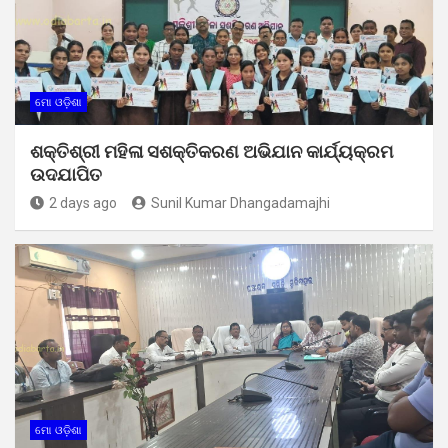
ମୋ ଓଡ଼ିଶା
ଶକ୍ତିଶ୍ରୀ ମହିଳା ସଶକ୍ତିକରଣ ଅଭିଯାନ କାର୍ଯ୍ୟକ୍ରମ
ଉଦଯାପିତ
2 days ago
Sunil Kumar Dhangadamajhi
ମୋ ଓଡ଼ିଶା