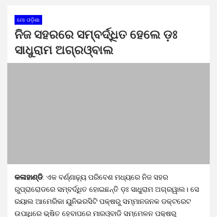
ମୋ ଓଡ଼ିଶା
ନିଜ ସହରରେ ସମ୍ବର୍ଦ୍ଧିତ ହେଲେ ଡ଼ଃ
ସାଧୁରାମ ଅଗ୍ରଓ୍ବାଲ
କଳାହାଣ୍ଡି
: ଏକ ବର୍ଣ୍ଣାଢ଼୍ୟ ପରିବେଶ ମଧ୍ୟରେ ନିଜ ସହର
ରୁପ୍ରାରୋଡରେ ସମ୍ବର୍ଦ୍ଧିତ ହୋଇଛନ୍ତି ଡ଼ଃ ସାଧୁରାମ ଅଗ୍ରୱାଲ। ସେ
ରୟାଲ ଆମେରିକା ୟୁନିଭରସିଟି ପକ୍ଷରୁ ସମ୍ମାନଜନକ ଡକ୍ଟରେଟ
ଉପାଧିରେ ଭୂଷିତ ହେବାପରେ ମାରଓ୍ବାଡି ସମ୍ମେଳନ ପକ୍ଷରୁ