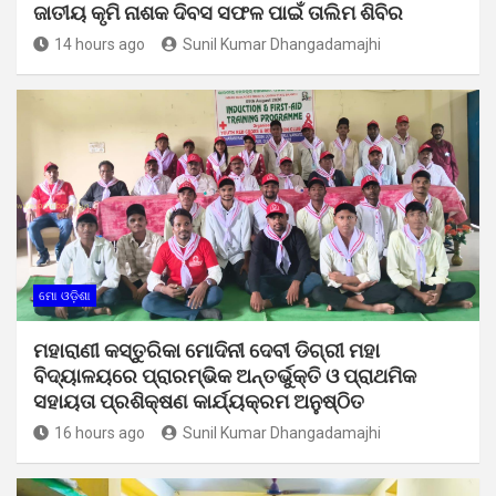
ଜାତୀୟ କୃମି ନାଶକ ଦିବସ ସଫଳ ପାଇଁ ତାଲିମ ଶିବିର
14 hours ago
Sunil Kumar Dhangadamajhi
ମୋ ଓଡ଼ିଶା
ମହାରାଣୀ କସ୍ତୁରିକା ମୋଦିନୀ ଦେବୀ ଡିଗ୍ରୀ ମହା
ବିଦ୍ୟାଳୟରେ ପ୍ରାରମ୍ଭିକ ଅନ୍ତର୍ଭୁକ୍ତି ଓ ପ୍ରାଥମିକ
ସହାୟତା ପ୍ରଶିକ୍ଷଣ କାର୍ଯ୍ୟକ୍ରମ ଅନୁଷ୍ଠିତ
16 hours ago
Sunil Kumar Dhangadamajhi