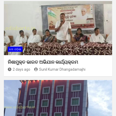
ମୋ ଓଡ଼ିଶା
ନିଶାମୁକ୍ତ ଭାରତ ଅଭିଯାନ କାର୍ଯ୍ୟକ୍ରମ
2 days ago
Sunil Kumar Dhangadamajhi