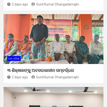
2 days ago
Sunil Kumar Dhangadamajhi
ମୋ ଓଡ଼ିଶା
୩ ଶିକ୍ଷକଙ୍କୁ ଅବସରକାଳୀନ ସମ୍ବର୍ଦ୍ଧନା
2 days ago
Sunil Kumar Dhangadamajhi