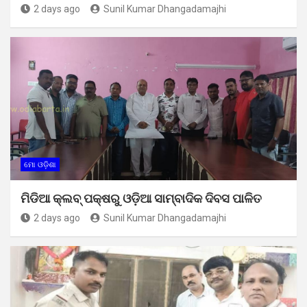
2 days ago
Sunil Kumar Dhangadamajhi
ମୋ ଓଡ଼ିଶା
ମିଡିଆ କ୍ଲବ୍ ପକ୍ଷରୁ ଓଡ଼ିଆ ସାମ୍ବାଦିକ ଦିବସ ପାଳିତ
2 days ago
Sunil Kumar Dhangadamajhi