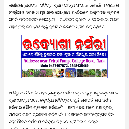
ଶ୍ରୀଜଗନ୍ନାଥଙ୍କ ପବିତ୍ର ସ୍ନାନ ଯାତ୍ରା ସଂପନ୍ନ ହୋଇଛି । ବ୍ଲକର
ଲାଞ୍ଜିଗଡ଼ ରୋଡ ଓ ମୁସାନାଲ ଜଗନ୍ନାଥ ମନ୍ଦିରରେ ଭକ୍ତଙ୍କ ପ୍ରବଳ
ଗହଳି ପରିଳକ୍ଷିତ ହୋଇଥିଲା । ମନ୍ଦିରର ପୁଝାରୀ ଓ ସେବାକାରୀ ମାନେ
ମହାପ୍ରଭୂ ଜଗନ୍ନାଥଙ୍କୁ ସୁବାସିତ ଜଳରେ ସ୍ନାନ କରାଇଥିଲେ ।
ଆଜିଠୁ ୧୫ ଦିନଧରି ମହାପ୍ରଭୂଙ୍କ ଦର୍ଶନ ବନ୍ଦ ରହୁଥିବାରୁ ଭକ୍ତମାନେ
ସ୍ନାନଯାତ୍ରା ପରେ ଚତୁର୍ଦ୍ଧାମୂର୍ତ୍ତିଙ୍କ ଅପୂର୍ବ ଗଣପତି ରୂପ ଦର୍ଶନ
କରିବାର ସୌଭାଗ୍ୟଲାଭ କରିଛନ୍ତି । ହାତୀ ବେଶ ପରେ ମହାପ୍ରଭୂ
ଅଣସର ଘରେ ପ୍ରବେଶ କରିଛନ୍ତି । ଏହାପରେ ନେତ୍ରୋତ୍ସବ ଦିନ
ନବଯୌବନ ଦର୍ଶନ ଓ ଦ୍ବିତୂୟା ତିଥିରେ ଶ୍ରୀଜିଉ ମାନଙ୍କ
ନବଦିନାତ୍ମକ ଯାତ୍ରା ଆରମ୍ଭ ହେବ ।