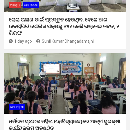
ଅପରାଧ
ମୋ ଓଡ଼ିଶା
ଚୋରା ଚାଲାଣ ପାଇଁ ପ୍ରସ୍ତୁତ ହେଉଥିବା ବେଳେ ଆର
ଉଦୟଗିରି ପୋଲିସ ପକ୍ଷରୁ ୨୫୧ କେଜି ଗଞ୍ଜେଇ ଜବତ, ୨
ଗିରଫ
1 day ago
Sunil Kumar Dhangadamajhi
ମୋ ଓଡ଼ିଶା
ଧର୍ମଗଡ ସ୍ନାତକ ମହିଳା ମହାବିଦ୍ୟାଳୟରେ ଆତ୍ମ ସୁରକ୍ଷା
କାର୍ଯ୍ୟକ୍ରମ ଅନୁଷ୍ଠିତ