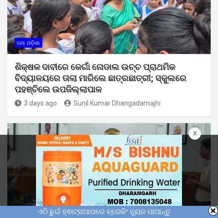
ମୋ ଓଡ଼ିଶା
ଶିକ୍ଷକ ଦାବୀରେ କେଗାଁ ନୋଡାଲ ଉଚ୍ଚ ପ୍ରାଥମିକ
ବିଦ୍ୟାଳୟରେ ତାଲା ମାରିଲେ ଛାତ୍ରଛାତ୍ରୀ; ସ୍କୁଲରେ
ପହଞ୍ଚିଲେ ଉପଜିଲ୍ଲାପାଳ
3 days ago
Sunil Kumar Dhangadamajhi
x
ଏଠି ଛୁଇଁ ହ୍ଵାଟ୍ସଆପରେ ବ୍ରେକିଂ ନ୍ୟୁଜ ପାଆନ୍ତୁ
ମୋ ଓଡ଼ିଶା