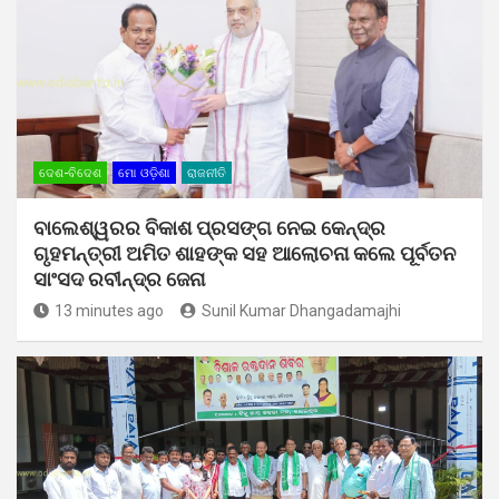
ଦେଶ-ବିଦେଶ
ମୋ ଓଡ଼ିଶା
ରାଜନୀତି
ବାଲେଶ୍ୱରର ବିକାଶ ପ୍ରସଙ୍ଗ ନେଇ କେନ୍ଦ୍ର
ଗୃହମନ୍ତ୍ରୀ ଅମିତ ଶାହଙ୍କ ସହ ଆଲୋଚନା କଲେ ପୂର୍ବତନ
ସାଂସଦ ରବୀନ୍ଦ୍ର ଜେନା
13 minutes ago
Sunil Kumar Dhangadamajhi