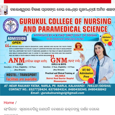
େନ୍ଦ୍ର ଗୃହମନ୍ତ୍ରୀ ଅମିତ ଶାହଙ୍କ ସହ ଆଲୋଚନା କଲେ ପୂର୍ବତନ ସାଂସଦ ରବୀନ
Home
ଲାଂଜିଗଡ : ସ୍ନାନବେଦିରୁ ଗଣପତି ବେଶରେ ଭକ୍ତଙ୍କୁ ଦର୍ଶନ ଦେଲେ