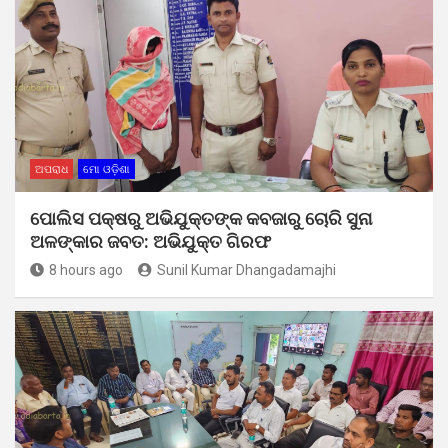
ଅପରାଧ
ମୋ ଓଡ଼ିଶା
ପୋଲିସ ପକ୍ଷରୁ ଅଭିଯୁକ୍ତଙ୍କ କବଜାରୁ ଚୋରି ସୁନା
ଅଳଙ୍କାର ଜବତ: ଅଭିଯୁକ୍ତ ଗିରଫ
8 hours ago
Sunil Kumar Dhangadamajhi