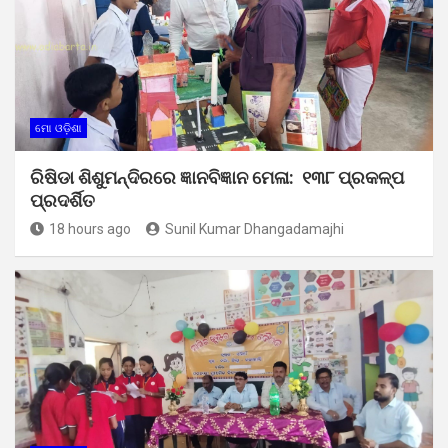
ମୋ ଓଡ଼ିଶା
ରିଷିଡା ଶିଶୁମନ୍ଦିରରେ ଜ୍ଞାନବିଜ୍ଞାନ ମେଳା: ୧୩୮ ପ୍ରକଳ୍ପ
ପ୍ରଦର୍ଶିତ
18 hours ago
Sunil Kumar Dhangadamajhi