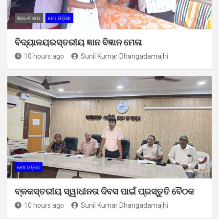
ଜ୍ଞାନ-ବିଜ୍ଞାନ
ମୋ ଓଡ଼ିଶା
ବିଦ୍ୟାଳୟରସ୍ତରୀୟ ଜ୍ଞାନ ବିଜ୍ଞାନ ମେଳା
10 hours ago
Sunil Kumar Dhangadamajhi
ମୋ ଓଡ଼ିଶା
ବ୍ଳକସ୍ତରୀୟ ସ୍ୱାଧୀନତା ଦିବସ ପାଇଁ ପ୍ରସ୍ତୁତି ବୈଠକ
10 hours ago
Sunil Kumar Dhangadamajhi