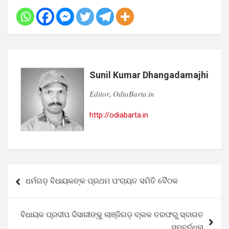
Sunil Kumar Dhangadamajhi
𝐸𝑑𝑖𝑡𝑜𝑟, 𝑂𝑑𝑖𝑎𝐵𝑎𝑟𝑡𝑎.𝑖𝑛
http://odiabarta.in
Post
ଧର୍ମଗଡ଼ ବିଧାୟକଙ୍କ ପ୍ରଥମ ପଂଚାୟତ ସମିତି ବୈଠକ
navigation
ବିଧାୟକ ପ୍ରଦୀପ ଦିସାରୀଙ୍କୁ ଲାଞ୍ଜିଗଡ଼ ବ୍ଲକ ତରଫରୁ ସ୍ବାଗତ
ସମ୍ବର୍ଦ୍ଧନା