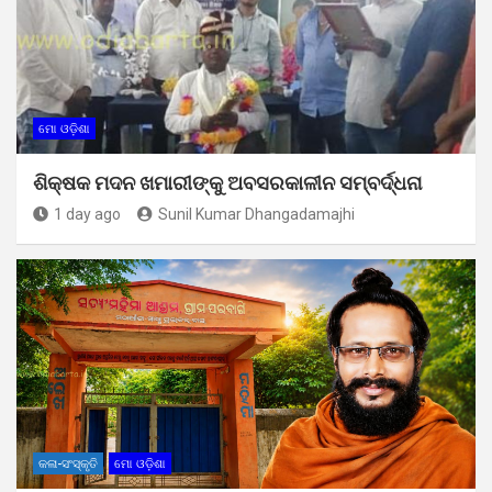
ମୋ ଓଡ଼ିଶା
ଶିକ୍ଷକ ମଦନ ଖମାରୀଙ୍କୁ ଅବସରକାଳୀନ ସମ୍ବର୍ଦ୍ଧନା
1 day ago
Sunil Kumar Dhangadamajhi
କଳା-ସଂସ୍କୃତି
ମୋ ଓଡ଼ିଶା