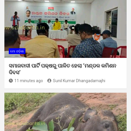
ମୋ ଓଡ଼ିଶା
ସମାଜବାଦୀ ପାର୍ଟି ପକ୍ଷରୁ ପାଳିତ ହେଲା ‘ମଣ୍ଡଳ କମିଶନ
ଦିବସ’
11 minutes ago
Sunil Kumar Dhangadamajhi