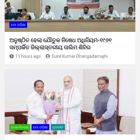
ମୋ ଓଡ଼ିଶା
ଅନୁଷ୍ଠିତ ହେଲା ଯୌତୁକ ନିଷେଧ ଅଧିନିୟମ-୧୯୬୧
ସମ୍ପର୍କିତ ଜିଲ୍ଲାସ୍ତରୀୟ ତାଲିମ ଶିବିର
11 hours ago
Sunil Kumar Dhangadamajhi
ଦେଶ-ବିଦେଶ
ମୋ ଓଡ଼ିଶା
ରାଜନୀତି