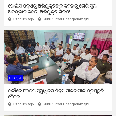
ପୋଲିସ ପକ୍ଷରୁ ଅଭିଯୁକ୍ତଙ୍କ କବଜାରୁ ଚୋରି ସୁନା
ଅଳଙ୍କାର ଜବତ: ଅଭିଯୁକ୍ତ ଗିରଫ
19 hours ago
Sunil Kumar Dhangadamajhi
ମୋ ଓଡ଼ିଶା
ନର୍ଲାରେ ୮୦ତମ ସ୍ୱାଧିନତା ଦିବସ ପାଳନ ପାଇଁ ପ୍ରସ୍ତୁତି
ବୈଠକ
19 hours ago
Sunil Kumar Dhangadamajhi