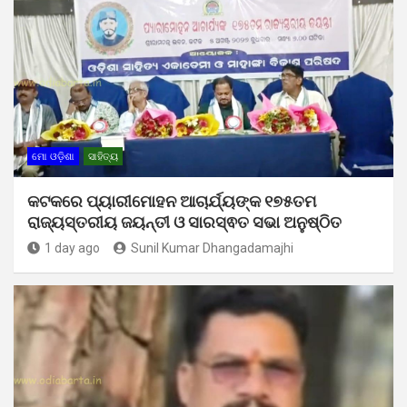
ମୋ ଓଡ଼ିଶା
ସାହିତ୍ୟ
କଟକରେ ପ୍ୟାରୀମୋହନ ଆଚାର୍ଯ୍ୟଙ୍କ ୧୭୫ତମ
ରାଜ୍ୟସ୍ତରୀୟ ଜୟନ୍ତୀ ଓ ସାରସ୍ଵତ ସଭା ଅନୁଷ୍ଠିତ
1 day ago
Sunil Kumar Dhangadamajhi