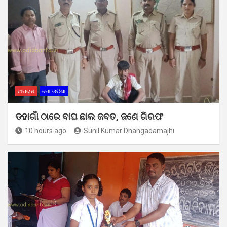
ଅପରାଧ
ମୋ ଓଡ଼ିଶା
ଡହାଗାଁ ଠାରେ ବାଘ ଛାଲ ଜବତ, ଜଣେ ଗିରଫ
10 hours ago
Sunil Kumar Dhangadamajhi