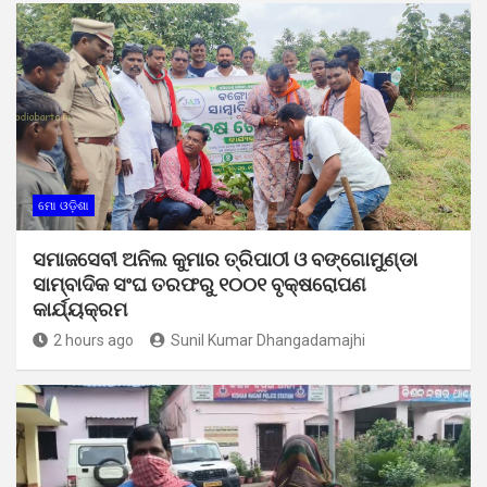
ମୋ ଓଡ଼ିଶା
ସମାଜସେବୀ ଅନିଲ କୁମାର ତ୍ରିପାଠୀ ଓ ବଙ୍ଗୋମୁଣ୍ଡା
ସାମ୍ବାଦିକ ସଂଘ ତରଫରୁ ୧୦୦୧ ବୃକ୍ଷରୋପଣ
କାର୍ଯ୍ୟକ୍ରମ
2 hours ago
Sunil Kumar Dhangadamajhi