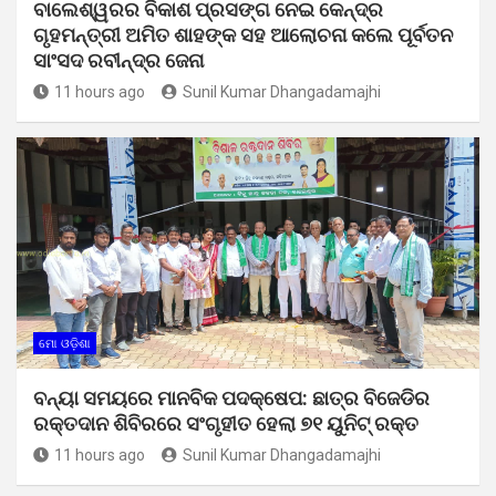
ବାଲେଶ୍ୱରର ବିକାଶ ପ୍ରସଙ୍ଗ ନେଇ କେନ୍ଦ୍ର
ଗୃହମନ୍ତ୍ରୀ ଅମିତ ଶାହଙ୍କ ସହ ଆଲୋଚନା କଲେ ପୂର୍ବତନ
ସାଂସଦ ରବୀନ୍ଦ୍ର ଜେନା
11 hours ago
Sunil Kumar Dhangadamajhi
ମୋ ଓଡ଼ିଶା
ବନ୍ୟା ସମୟରେ ମାନବିକ ପଦକ୍ଷେପ: ଛାତ୍ର ବିଜେଡିର
ରକ୍ତଦାନ ଶିବିରରେ ସଂଗୃହୀତ ହେଲା ୭୧ ୟୁନିଟ୍ ରକ୍ତ
11 hours ago
Sunil Kumar Dhangadamajhi