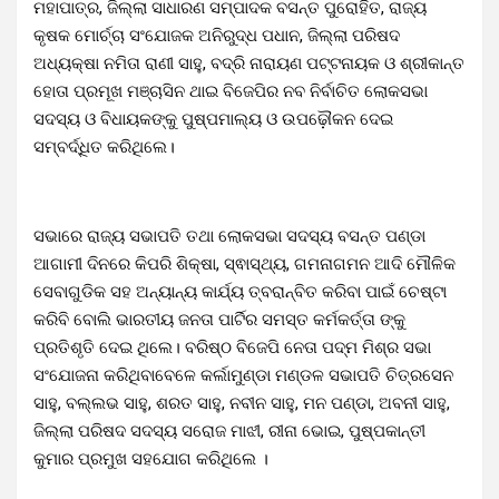
ମହାପାତ୍ର, ଜିଲ୍ଲା ସାଧାରଣ ସମ୍ପାଦକ ବସନ୍ତ ପୁରୋହିତ, ରାଜ୍ୟ
କୃଷକ ମୋର୍ଚ୍ଚା ସଂଯୋଜକ ଅନିରୁଦ୍ଧ ପଧାନ, ଜିଲ୍ଲା ପରିଷଦ
ଅଧ୍ୟକ୍ଷା ନମିତା ରାଣୀ ସାହୁ, ବଦ୍ରି ନାରାୟଣ ପଟ୍ଟନାୟକ ଓ ଶ୍ରୀକାନ୍ତ
ହୋତା ପ୍ରମୂଖ ମଞ୍ଚାସିନ ଥାଇ ବିଜେପିର ନବ ନିର୍ବାଚିତ ଲୋକସଭା
ସଦସ୍ୟ ଓ ବିଧାୟକଙ୍କୁ ପୁଷ୍ପମାଲ୍ୟ ଓ ଉପଢ଼ୌକନ ଦେଇ
ସମ୍ବର୍ଦ୍ଧିତ କରିଥିଲେ।
ସଭାରେ ରାଜ୍ୟ ସଭାପତି ତଥା ଲୋକସଭା ସଦସ୍ୟ ବସନ୍ତ ପଣ୍ଡା
ଆଗାମୀ ଦିନରେ କିପରି ଶିକ୍ଷା, ସ୍ଵାସ୍ଥ୍ୟ, ଗମନାଗମନ ଆଦି ମୌଳିକ
ସେବାଗୁଡିକ ସହ ଅନ୍ୟାନ୍ୟ କାର୍ଯ୍ୟ ତ୍ବରାନ୍ବିତ କରିବା ପାଇଁ ଚେଷ୍ଟା
କରିବି ବୋଲି ଭାରତୀୟ ଜନତା ପାର୍ଟିର ସମସ୍ତ କର୍ମକର୍ତ୍ତା ଙ୍କୁ
ପ୍ରତିଶୃତି ଦେଇ ଥିଲେ। ବରିଷ୍ଠ ବିଜେପି ନେତା ପଦ୍ମ ମିଶ୍ର ସଭା
ସଂଯୋଜନା କରିଥିବାବେଳେ କର୍ଲାମୁଣ୍ଡା ମଣ୍ଡଳ ସଭାପତି ଚିତ୍ରସେନ
ସାହୁ, ବଲ୍ଲଭ ସାହୁ, ଶରତ ସାହୁ, ନବୀନ ସାହୁ, ମନ ପଣ୍ଡା, ଅବନୀ ସାହୁ,
ଜିଲ୍ଲା ପରିଷଦ ସଦସ୍ୟ ସରୋଜ ମାଝୀ, ରୀନା ଭୋଇ, ପୁଷ୍ପକାନ୍ତୀ
କୁମାର ପ୍ରମୁଖ ସହଯୋଗ କରିଥିଲେ ।