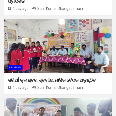
ପ୍ରଦର୍ଶିତ
1 day ago
Sunil Kumar Dhangadamajhi
ମୋ ଓଡ଼ିଶା
ସରିଆଁ କ୍ଲଷ୍ଟର ସ୍ତରୀୟ ମାସିକ ବୈଠକ ଅନୁଷ୍ଠିତ
1 day ago
Sunil Kumar Dhangadamajhi