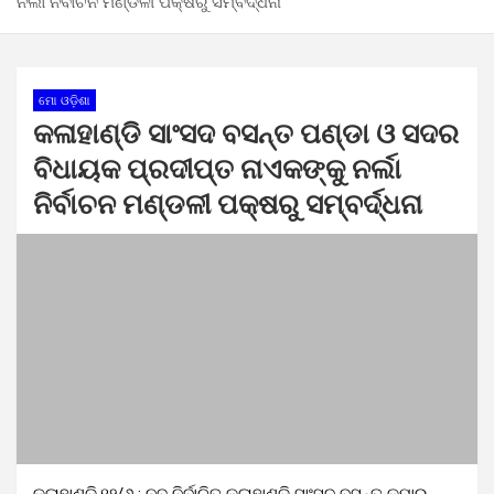
ନର୍ଲା ନିର୍ବାଚନ ମଣ୍ଡଳୀ ପକ୍ଷରୁ ସମ୍ବର୍ଦ୍ଧନା
ମୋ ଓଡ଼ିଶା
କଳାହାଣ୍ଡି ସାଂସଦ ବସନ୍ତ ପଣ୍ଡା ଓ ସଦର
ବିଧାୟକ ପ୍ରଦୀପ୍ତ ନାଏକଙ୍କୁ ନର୍ଲା
ନିର୍ବାଚନ ମଣ୍ଡଳୀ ପକ୍ଷରୁ ସମ୍ବର୍ଦ୍ଧନା
କଳାହାଣ୍ଡି,୧୨/୬ : ନବ ନିର୍ବାଚିତ କଳାହାଣ୍ଡି ସାଂସଦ ବସନ୍ତ କୁମାର