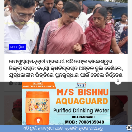
ମୋ ଓଡ଼ିଶା
ଉପମୁଖ୍ୟମନ୍ତ୍ରୀ ପ୍ରଭାତୀ ପରିଡାଙ୍କ ବାଲେଶ୍ୱର
ଜିଲ୍ଲା ଗସ୍ତ: ବନ୍ୟା କ୍ଷତିଗ୍ରସ୍ତ ଅଞ୍ଚଳ ବୁଲି ଦେଖିଲେ,
ଯୁଦ୍ଧକାଳୀନ ଭିତ୍ତିରେ ପୁନରୁଦ୍ଧାର ପାଇଁ ଦେଲେ ନିର୍ଦ୍ଦେଶ
x
2 days ago
Sunil Kumar Dhangadamajhi
ଏଠି ଛୁଇଁ ହ୍ଵାଟ୍ସଆପରେ ବ୍ରେକିଂ ନ୍ୟୁଜ ପାଆନ୍ତୁ