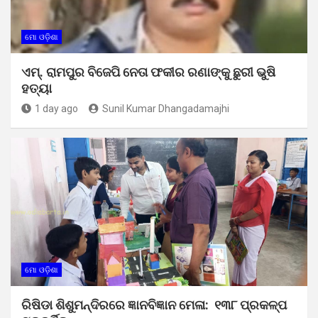
ମୋ ଓଡ଼ିଶା
ଏମ୍. ରାମପୁର ବିଜେପି ନେତା ଫକୀର ରଣାଙ୍କୁ ଛୁରୀ ଭୁଷି
ହତ୍ୟା
1 day ago
Sunil Kumar Dhangadamajhi
ମୋ ଓଡ଼ିଶା
ରିଷିଡା ଶିଶୁମନ୍ଦିରରେ ଜ୍ଞାନବିଜ୍ଞାନ ମେଳା: ୧୩୮ ପ୍ରକଳ୍ପ