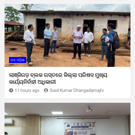
ମୋ ଓଡ଼ିଶା
ଲାଞ୍ଜିଗଡ଼ ବ୍ଲକ ଗସ୍ତରେ ଜିଲ୍ଲା ପରିଷଦ ମୁଖ୍ୟ
କାର୍ଯ୍ୟନିର୍ବାହୀ ଅଧିକାରୀ
11 hours ago
Sunil Kumar Dhangadamajhi