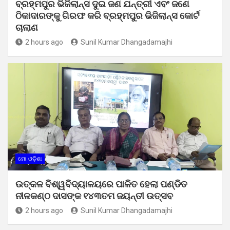
ବ୍ରହ୍ମପୁର ଭିଜିଲାନ୍ସ ଦୁଇ ଜଣ ଯନ୍ତ୍ରୀ ଏବଂ ଜଣେ
ଠିକାଦାରଙ୍କୁ ଗିରଫ କରି ବ୍ରହ୍ମପୁର ଭିଜିଲାନ୍ସ କୋର୍ଟ
ଚାଲାଣ
2 hours ago
Sunil Kumar Dhangadamajhi
ମୋ ଓଡ଼ିଶା
ଉତ୍କଳ ବିଶ୍ୱବିଦ୍ୟାଳୟରେ ପାଳିତ ହେଲା ପଣ୍ଡିତ
ନୀଳକଣ୍ଠ ଦାସଙ୍କ ୧୪୩ତମ ଜୟନ୍ତୀ ଉତ୍ସବ
2 hours ago
Sunil Kumar Dhangadamajhi