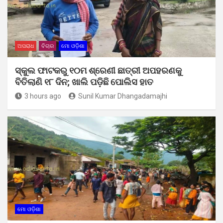
ଅପରାଧ
ବିଚାର
ମୋ ଓଡ଼ିଶା
ସ୍କୁଲ ଫାଟକରୁ ୧୦ମ ଶ୍ରେଣୀ ଛାତ୍ରୀ ଅପହରଣକୁ
ବିତିଲାଣି ୧୮ ଦିନ; ଖାଲି ପଡ଼ିଛି ପୋଲିସ ହାତ
3 hours ago
Sunil Kumar Dhangadamajhi
ମୋ ଓଡ଼ିଶା