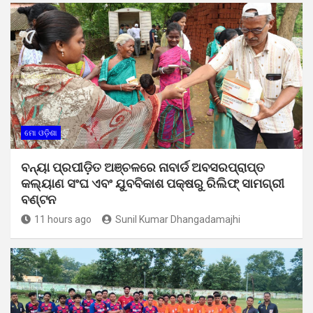
ମୋ ଓଡ଼ିଶା
ବନ୍ୟା ପ୍ରପୀଡ଼ିତ ଅଞ୍ଚଳରେ ନାବାର୍ଡ ଅବସରପ୍ରାପ୍ତ
କଲ୍ୟାଣ ସଂଘ ଏବଂ ଯୁବବିକାଶ ପକ୍ଷରୁ ରିଲିଫ୍ ସାମଗ୍ରୀ
ବଣ୍ଟନ
11 hours ago
Sunil Kumar Dhangadamajhi