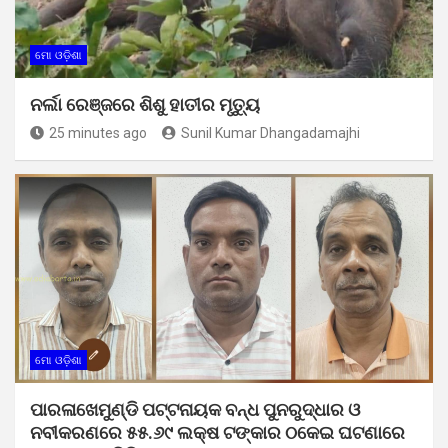
ମୋ ଓଡ଼ିଶା
ନର୍ଲା ରେଞ୍ଜରେ ଶିଶୁ ହାତୀର ମୃତ୍ୟୁ
25 minutes ago
Sunil Kumar Dhangadamajhi
ମୋ ଓଡ଼ିଶା
ପାରଳାଖେମୁଣ୍ଡି ପଟ୍ଟନାୟକ ବନ୍ଧ ପୁନରୁଦ୍ଧାର ଓ
ନବୀକରଣରେ ୫୫.୬୯ ଲକ୍ଷ ଟଙ୍କାର ଠକେଇ ଘଟଣାରେ