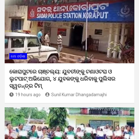
ମୋ ଓଡ଼ିଶା
କୋରାପୁଟରେ ଚାଞ୍ଚଲ୍ୟ: ଯୁବତୀଙ୍କୁ ଟଣାଓଟରା ଓ
ଲୁଟପାଟ୍ ଅଭିଯୋଗ, ୪ ଯୁବକଙ୍କୁ ଧରିବାକୁ ପୁଲିସର
ସ୍ୱତନ୍ତ୍ର ଟିମ୍
19 hours ago
Sunil Kumar Dhangadamajhi