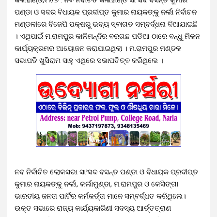
ପଣ୍ଡା ଓ ସଦର ବିଧାୟକ ପ୍ରଦୀପ୍ତ କୁମାର ନାୟକଙ୍କୁ ନର୍ଲା ନିର୍ବାଚନ
ମଣ୍ଡଳୀରେ ବିଜେପି ପକ୍ଷରୁ ଭବ୍ୟ ସ୍ବାଗତ ସମ୍ବର୍ଦ୍ଧନା ଦିଆଯାଇଛି
। ଏଥିପାଇଁ ମ.ରାମପୁର କାଳିମନ୍ଦିର ବରଗଛ ପଡିଆ ଠାରେ ବନ୍ଧୁ ମିଳନ
କାର୍ଯ୍ୟକ୍ରମର ଆୟୋଜନ କରାଯାଇଥିଲା । ମ.ରାମପୁର ମଣ୍ଡଳ
ସଭାପତି ଖୁସିରାମ ସାହୁ ଏଥିରେ ସଭାପତିତ୍ବ କରିଥିଲେ ।
ନବ ନିର୍ବାଚିତ ଲୋକସଭା ସାଂସଦ ବସନ୍ତ ପଣ୍ଡା ଓ ବିଧାୟକ ପ୍ରଦୀପ୍ତ
କୁମାର ନାୟକଙ୍କୁ ନର୍ଲା, କର୍ଲାମୁଣ୍ଡା, ମ.ରାମପୁର ଓ କେସିଙ୍ଗା
ଭାରତୀୟ ଜନତା ପାର୍ଟିର କର୍ମକର୍ତ୍ତା ମାନେ ସମ୍ବର୍ଦ୍ଧତ କରିଥିଲେ।
ଉକ୍ତ ସଭାରେ ରାଜ୍ୟ କାର୍ଯ୍ୟକାରିଣୀ ସଦସ୍ୟ ଆର୍ତ୍ତତ୍ରାଣ