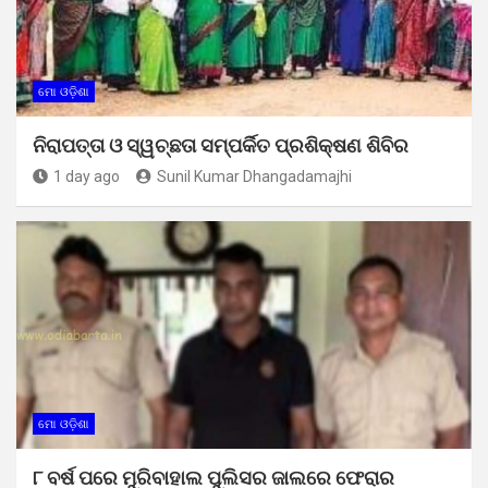
ମୋ ଓଡ଼ିଶା
ନିରାପତ୍ତା ଓ ସ୍ୱଚ୍ଛତା ସମ୍ପର୍କିତ ପ୍ରଶିକ୍ଷଣ ଶିବିର
1 day ago
Sunil Kumar Dhangadamajhi
ମୋ ଓଡ଼ିଶା
୮ ବର୍ଷ ପରେ ମୁରିବାହାଲ ପୁଲିସର ଜାଲରେ ଫେରାର