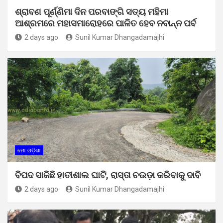
ଶ୍ରାବଣ ପୂର୍ଣ୍ଣିମା ଦିନ ପରବାଙ୍ଗି ସତ୍ୟ ମହିମା
ଆଶ୍ରମରେ ମହାସମାରୋହରେ ପାଳିତ ହେବ ନବାନ୍ନ ପର୍ବ
2 days ago
Sunil Kumar Dhangadamajhi
ମୋ ଓଡ଼ିଶା
ବିପଦ ସାଜିଛି ହାତୀଶାଲ ଘାଟି, ରାସ୍ତା ଚଉଡ଼ା କରିବାକୁ ଦାବି
2 days ago
Sunil Kumar Dhangadamajhi