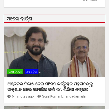
ସତେଜ ବାର୍ତ୍ତା
ଦେଶ-ବିଦେଶ
ମୋ ଓଡ଼ିଶା
ଅଞ୍ଚଳର ବିକାଶ ନେଇ ସାଂସଦ ଭର୍ତ୍ତୃହରି ମହତାବଙ୍କୁ
ସାକ୍ଷାତ କଲେ ସାମାଜିକ କର୍ମୀ ଇଂ. ଗିରିଜା ଶଙ୍କର
6 minutes ago
Sunil Kumar Dhangadamajhi