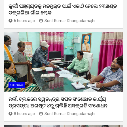
କୁର୍ଲୀ ପଞ୍ଚାୟତକୁ ମଦମୁକ୍ତ ପାଇଁ ଏକାଠି ହେଲେ ୨୩ଖଣ୍ଡ
ଡଙ୍ଗରିଆ ଗାଁର ଲୋକ
6 hours ago
Sunil Kumar Dhangadamajhi
ମୋ ଓଡ଼ିଶା
ନର୍ଲା ବ୍ଲକରେ ସ୍ୱତନ୍ତ୍ର ସଘନ ସଂଶୋଧନ କାର୍ଯ୍ୟ
ପ୍ରସଙ୍ଗ: ଅଗଷ୍ଟ ୪ରୁ ଚାଲିଛି ଅସଙ୍ଗତି ସଂଶୋଧନ
8 hours ago
Sunil Kumar Dhangadamajhi