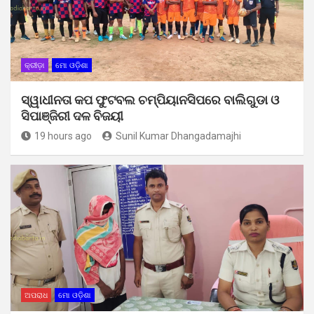
କ୍ରୀଡ଼ା
ମୋ ଓଡ଼ିଶା
ସ୍ୱାଧୀନତା କପ ଫୁଟବଲ ଚମ୍ପିୟାନସିପରେ ବାଲିଗୁଡା ଓ
ସିପାଞ୍ଜିରୀ ଦଳ ବିଜୟୀ
19 hours ago
Sunil Kumar Dhangadamajhi
ଅପରାଧ
ମୋ ଓଡ଼ିଶା