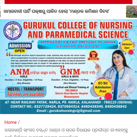
 ‘ମଣ୍ଡଳ କମିଶନ ଦିବସ’
ନର୍ଲା ରେଞ୍ଜରେ ଶିଶୁ ହାତୀର ମୃତ୍ୟୁ
Home
କଳାହାଣ୍ଡି ସାଂସଦ ବସନ୍ତ ପଣ୍ଡା ଓ ସଦର ବିଧାୟକ ପ୍ରଦୀପ୍ତ ନାଏକଙ୍କୁ