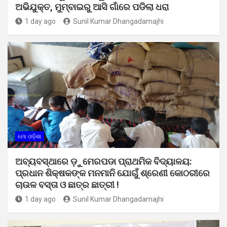
ଅଭିଯୁକ୍ତ, ମୁମ୍ବାଇରୁ ଆସି ଗାଁରେ ପଡିଲା ଧରା
1 day ago
Sunil Kumar Dhangadamajhi
ମୋ ଓଡ଼ିଶା
ଅବ୍ୟବସ୍ଥାରେ ଡ଼ୁମେରପଡା ପ୍ରାଥମିକ ବିଦ୍ୟାଳୟ:
ପ୍ରଧାନ ଶିକ୍ଷକଙ୍କ ମନମାନି ଯୋଗୁଁ ଶ୍ରେଣୀ କୋଠରୀରେ
ଚାଉଳ ବସ୍ତା ଓ ଛାତ୍ର ଛାତ୍ରୀ !
1 day ago
Sunil Kumar Dhangadamajhi