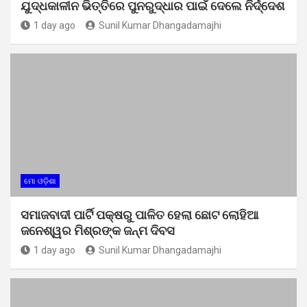
ଯୁଦ୍ଧକାଳୀନ ଭିତ୍ତିରେ ପୁନରୁଦ୍ଧାର ପାଇଁ ଦେଲେ ନିର୍ଦ୍ଦେଶ
1 day ago
Sunil Kumar Dhangadamajhi
ମୋ ଓଡ଼ିଶା
ସମାଜବାଦୀ ପାର୍ଟି ପକ୍ଷରୁ ପାଳିତ ହେଲା ଛୋଟ ଲୋହିଆ
ଜନେଶ୍ୱର ମିଶ୍ରଙ୍କ ଜନ୍ମ ଦିବସ
1 day ago
Sunil Kumar Dhangadamajhi