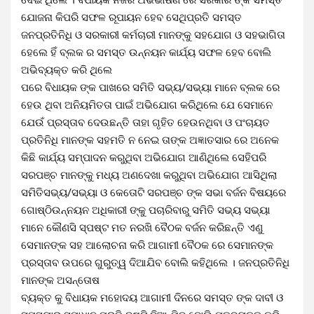
ଯୋଜନା କିପରି ସଫଳ ରୂପାୟନ ହେବ ସେଥିପ୍ରତି ସମସ୍ତ
ଜନପ୍ରତିନିଧି ଓ ସରକାରୀ କର୍ମଚାରୀ ମାନଙ୍କୁ ସହଯୋଗ ଓ ସହଭାଗିତା
ହେଲେ ହିଁ ବ୍ଲକ ର ସମସ୍ତ ଉନ୍ନୟନ କାର୍ଯ୍ୟ ସଫଳ ହେବ ବୋଲି
ଅଭିବ୍ୟକ୍ତ କରି ଥିଲେ
ପରେ ବିଧାୟକ ଙ୍କ ପାଖରେ ସମିତି ସଭ୍ୟ/ସଭ୍ୟା ମାନେ ବ୍ଲକ ରେ
ହେଉ ଥିବା ଅନିୟମିତତା ପାଇଁ ଅଭିଯୋଗ କରିଥିଲେ ଯେ ସେମାନେ
ଯେଉଁ ପ୍ରସ୍ତାବ ଦେଉଛନ୍ତି ତାହା ଗୃହିତ ହେଉନଥିବା ଓ ପଂଚାୟତ
ପ୍ରତିନିଧି ମାନଙ୍କ ସହମତି ନ ନେଇ ତାଙ୍କ ଅଜ୍ଞାତସାର ରେ ଅନେକ
କିଛି କାର୍ଯ୍ୟ ସମ୍ପାଦନ କରୁଥିବା ଅଭିଯୋଗ ଆଣିଥିଲେ ସେହିପରି
ସରପଞ୍ଚ ମାନଙ୍କୁ ମଧ୍ୟ ଅଣଦେଖା କରୁଥିବା ଅଭିଯୋଗ ଆସିଥିଲା
ସମିତିସଭ୍ୟ/ସଭ୍ୟା ଓ କେତୋଟି ସରପଞ୍ଚ ଙ୍କ ସଭା ବର୍ଜନ ବିଷୟରେ
ଗୋଷ୍ଠିଉନ୍ନୟନ ଅଧିକାରୀ ଙ୍କୁ ପଚାରିବାରୁ ସମିତି ସଭ୍ୟ ସଭ୍ୟା
ମାନେ କୌଣସି ସ୍ପଷ୍ଟ ମତ ନରଖି ବୈଠକ ବର୍ଜନ କରିଛନ୍ତି ଏଣୁ
ସେମାନଙ୍କ ସହ ଆଲୋଚନା କରି ଆଗାମୀ ବୈଠକ ରେ ସେମାନଙ୍କ
ପ୍ରସ୍ତାବ ଉପରେ ଗୁରୁତ୍ୱ ଦିଆଯିବ ବୋଲି କହିଥିଲେ । ଜନପ୍ରତିନିଧି
ମାନଙ୍କ ଅସନ୍ତୋଷ
ବ୍ୟକ୍ତ କୁ ବିଧାୟକ ମହୋଦୟ ଆଗାମୀ ଦିନରେ ସମସ୍ତ ଙ୍କ ଦାବୀ ଓ