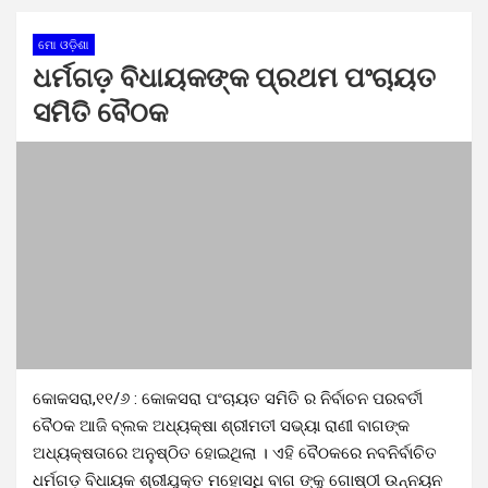
ମୋ ଓଡ଼ିଶା
ଧର୍ମଗଡ଼ ବିଧାୟକଙ୍କ ପ୍ରଥମ ପଂଚାୟତ
ସମିତି ବୈଠକ
କୋକସରା,୧୧/୬ : କୋକସରା ପଂଚାୟତ ସମିତି ର ନିର୍ବାଚନ ପରବର୍ତୀ
ବୈଠକ ଆଜି ବ୍ଲକ ଅଧ୍ୟକ୍ଷା ଶ୍ରୀମତୀ ସଭ୍ୟା ରାଣୀ ବାଗଙ୍କ
ଅଧ୍ୟକ୍ଷତାରେ ଅନୁଷ୍ଠିତ ହୋଇଥିଲା । ଏହି ବୈଠକରେ ନବନିର୍ବାଚିତ
ଧର୍ମଗଡ଼ ବିଧାୟକ ଶ୍ରୀଯୁକ୍ତ ମହୋସଧି ବାଗ ଙ୍କୁ ଗୋଷ୍ଠୀ ଉନ୍ନୟନ