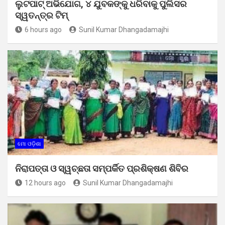
ଲୁଟପାଟ୍ ଅଭିଯୋଗ, ୪ ଯୁବକଙ୍କୁ ଧରିବାକୁ ପୁଲିସର
ସ୍ୱତନ୍ତ୍ର ଟିମ୍
6 hours ago
Sunil Kumar Dhangadamajhi
ମୋ ଓଡ଼ିଶା
ନିରାପତ୍ତା ଓ ସ୍ୱଚ୍ଛତା ସମ୍ପର୍କିତ ପ୍ରଶିକ୍ଷଣ ଶିବିର
12 hours ago
Sunil Kumar Dhangadamajhi