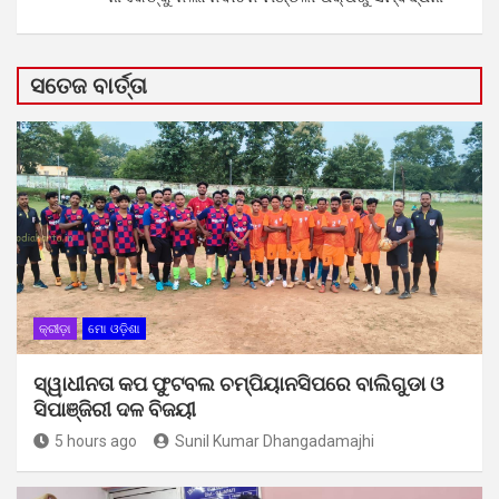
ସତେଜ ବାର୍ତ୍ତା
କ୍ରୀଡ଼ା
ମୋ ଓଡ଼ିଶା
ସ୍ୱାଧୀନତା କପ ଫୁଟବଲ ଚମ୍ପିୟାନସିପରେ ବାଲିଗୁଡା ଓ
ସିପାଞ୍ଜିରୀ ଦଳ ବିଜୟୀ
5 hours ago
Sunil Kumar Dhangadamajhi