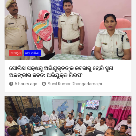
ଅପରାଧ
ମୋ ଓଡ଼ିଶା
ପୋଲିସ ପକ୍ଷରୁ ଅଭିଯୁକ୍ତଙ୍କ କବଜାରୁ ଚୋରି ସୁନା
ଅଳଙ୍କାର ଜବତ: ଅଭିଯୁକ୍ତ ଗିରଫ
5 hours ago
Sunil Kumar Dhangadamajhi