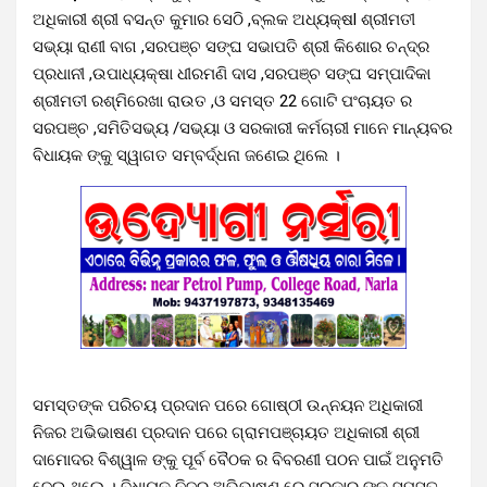
ଅଧିକାରୀ ଶ୍ରୀ ବସନ୍ତ କୁମାର ସେଠି ,ବ୍ଲକ ଅଧ୍ୟକ୍ଷl ଶ୍ରୀମତୀ
ସଭ୍ୟା ରାଣୀ ବାଗ ,ସରପଞ୍ଚ ସଙ୍ଘ ସଭାପତି ଶ୍ରୀ କିଶୋର ଚନ୍ଦ୍ର
ପ୍ରଧାନୀ ,ଉପାଧ୍ୟକ୍ଷା ଧୀରମଣି ଦାସ ,ସରପଞ୍ଚ ସଙ୍ଘ ସମ୍ପାଦିକା
ଶ୍ରୀମତୀ ରଶ୍ମିରେଖା ରାଉତ ,ଓ ସମସ୍ତ 22 ଗୋଟି ପଂଚାୟତ ର
ସରପଞ୍ଚ ,ସମିତିସଭ୍ୟ /ସଭ୍ୟା ଓ ସରକାରୀ କର୍ମଚାରୀ ମାନେ ମାନ୍ୟବର
ବିଧାୟକ ଙ୍କୁ ସ୍ୱାଗତ ସମ୍ବର୍ଦ୍ଧନା ଜଣେଇ ଥିଲେ ।
ସମସ୍ତଙ୍କ ପରିଚୟ ପ୍ରଦାନ ପରେ ଗୋଷ୍ଠୀ ଉନ୍ନୟନ ଅଧିକାରୀ
ନିଜର ଅଭିଭାଷଣ ପ୍ରଦାନ ପରେ ଗ୍ରାମପଞ୍ଚାୟତ ଅଧିକାରୀ ଶ୍ରୀ
ଦାମୋଦର ବିଶ୍ୱାଳ ଙ୍କୁ ପୂର୍ବ ବୈଠକ ର ବିବରଣୀ ପଠନ ପାଇଁ ଅନୁମତି
ଦେଇ ଥିଲେ । ବିଧାୟକ ନିଜର ଅଭିଭାଷଣ ରେ ସରକାର ଙ୍କ ସମସ୍ତ