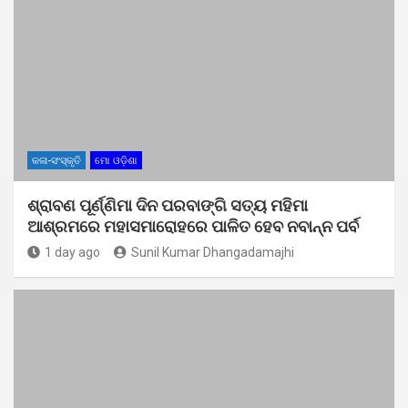
କଳା-ସଂସ୍କୃତି
ମୋ ଓଡ଼ିଶା
ଶ୍ରାବଣ ପୂର୍ଣ୍ଣିମା ଦିନ ପରବାଙ୍ଗି ସତ୍ୟ ମହିମା
ଆଶ୍ରମରେ ମହାସମାରୋହରେ ପାଳିତ ହେବ ନବାନ୍ନ ପର୍ବ
1 day ago
Sunil Kumar Dhangadamajhi