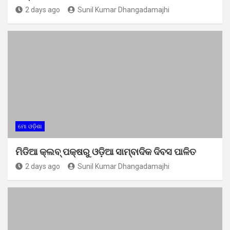
2 days ago
Sunil Kumar Dhangadamajhi
ମୋ ଓଡ଼ିଶା
ମିଡିଆ କ୍ଲବ୍ ପକ୍ଷରୁ ଓଡ଼ିଆ ସାମ୍ବାଦିକ ଦିବସ ପାଳିତ
2 days ago
Sunil Kumar Dhangadamajhi