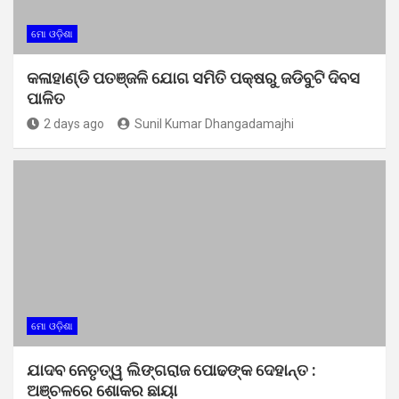
ମୋ ଓଡ଼ିଶା
କଳାହାଣ୍ଡି ପତଞ୍ଜଳି ଯୋଗ ସମିତି ପକ୍ଷରୁ ଜଡିବୁଟି ଦିବସ
ପାଳିତ
2 days ago
Sunil Kumar Dhangadamajhi
ମୋ ଓଡ଼ିଶା
ଯାଦବ ନେତୃତ୍ୱ ଲିଙ୍ଗରାଜ ପୋଢଙ୍କ ଦେହାନ୍ତ :
ଅଞ୍ଚଳରେ ଶୋକର ଛାୟା