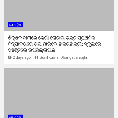
ମୋ ଓଡ଼ିଶା
ଶିକ୍ଷକ ଦାବୀରେ କେଗାଁ ନୋଡାଲ ଉଚ୍ଚ ପ୍ରାଥମିକ
ବିଦ୍ୟାଳୟରେ ତାଲା ମାରିଲେ ଛାତ୍ରଛାତ୍ରୀ; ସ୍କୁଲରେ
ପହଞ୍ଚିଲେ ଉପଜିଲ୍ଲାପାଳ
2 days ago
Sunil Kumar Dhangadamajhi
ମୋ ଓଡ଼ିଶା