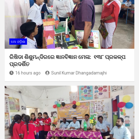
ମୋ ଓଡ଼ିଶା
ରିଷିଡା ଶିଶୁମନ୍ଦିରରେ ଜ୍ଞାନବିଜ୍ଞାନ ମେଳା: ୧୩୮ ପ୍ରକଳ୍ପ
ପ୍ରଦର୍ଶିତ
16 hours ago
Sunil Kumar Dhangadamajhi