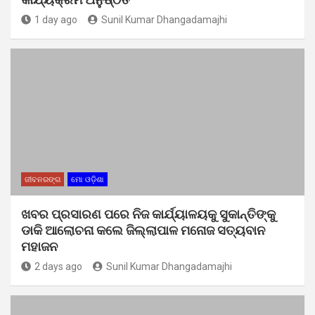
1 day ago
Sunil Kumar Dhangadamajhi
ଜୀବନରଙ୍ଗ
ମୋ ଓଡ଼ିଶା
ଖବର ପ୍ରସାରଣ ପରେ ନିଜ କାର୍ଯ୍ୟାଳୟକୁ ସୁକାନ୍ତିଙ୍କୁ
ଡାକି ଆଲୋଚନା କଲେ ଜିଲ୍ଲାପାଳ ମନୋଜ ସତ୍ୟବାନ
ମହାଜନ
2 days ago
Sunil Kumar Dhangadamajhi