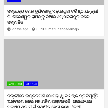
ସମ୍ଭାବ୍ୟ ରେଳ ଦୁର୍ଘଟଣାକୁ ଏଡ଼ାଇଥିବା ବରିଷ୍ଠ ଯନ୍ତ୍ରୀ
ବି. ତାଜେଶ୍ୱର ରାଓଙ୍କୁ ଡିଆରଏମ୍ ଖଡ଼ଗପୁର କଲେ
ସମ୍ମାନିତ
2 days ago
Sunil Kumar Dhangadamajhi
ଦେଶ-ବିଦେଶ
ମୋ ଓଡ଼ିଶା
ଦିଲ୍ଲୀରେ ଉତ୍କଳମଣି ଗୋପବନ୍ଧୁ ଦାସଙ୍କ ପ୍ରତିମୂର୍ତ୍ତି
ଅନାବରଣ କଲେ ମହାମହିମ ରାଷ୍ଟ୍ରପତି: ରାଜଧାନୀରେ
ପ୍ରଥମ ଥର ପାଇଁ ସ୍ଥାପିତ ହେଲା ଜଣେ ଓଡ଼ିଆ