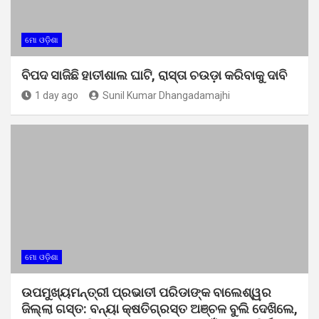
ମୋ ଓଡ଼ିଶା
ବିପଦ ସାଜିଛି ହାତୀଶାଲ ଘାଟି, ରାସ୍ତା ଚଉଡ଼ା କରିବାକୁ ଦାବି
1 day ago
Sunil Kumar Dhangadamajhi
ମୋ ଓଡ଼ିଶା
ଉପମୁଖ୍ୟମନ୍ତ୍ରୀ ପ୍ରଭାତୀ ପରିଡାଙ୍କ ବାଲେଶ୍ୱର
ଜିଲ୍ଲା ଗସ୍ତ: ବନ୍ୟା କ୍ଷତିଗ୍ରସ୍ତ ଅଞ୍ଚଳ ବୁଲି ଦେଖିଲେ,