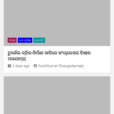
ବିଚାର
ମୋ ଓଡ଼ିଶା
ରାଜନୀତି
ତୁର୍କେଲ ବ୍ରିଜ ନିର୍ମାଣ ଦାବିରେ କଂଗ୍ରେସର ବିଶାଳ
ପଦଯାତ୍ରା
2 days ago
Sunil Kumar Dhangadamajhi