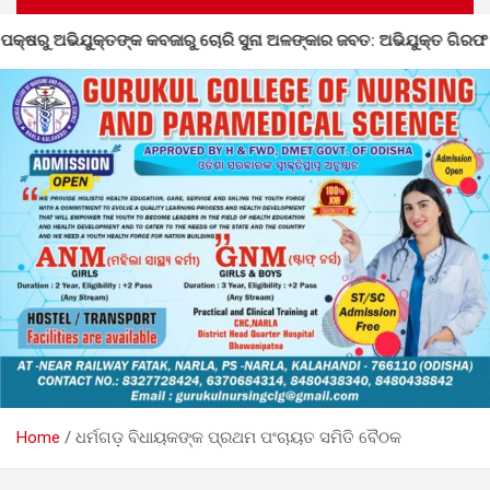
ଜାରୁ ଚୋରି ସୁନା ଅଳଙ୍କାର ଜବତ: ଅଭିଯୁକ୍ତ ଗିରଫ
ନର୍ଲାରେ 
Home
ଧର୍ମଗଡ଼ ବିଧାୟକଙ୍କ ପ୍ରଥମ ପଂଚାୟତ ସମିତି ବୈଠକ