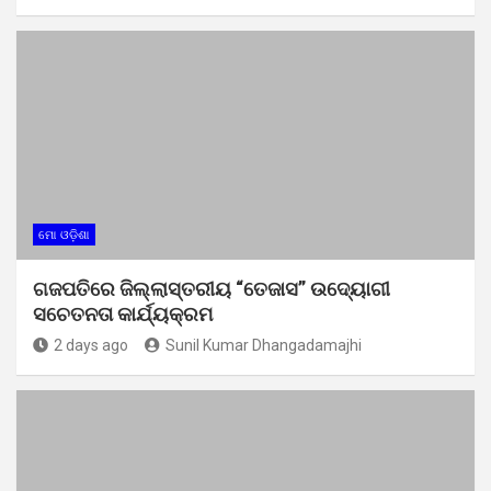
ମୋ ଓଡ଼ିଶା
ଗଜପତିରେ ଜିଲ୍ଲାସ୍ତରୀୟ “ତେଜାସ” ଉଦ୍ୟୋଗୀ
ସଚେତନତା କାର୍ଯ୍ୟକ୍ରମ
2 days ago
Sunil Kumar Dhangadamajhi