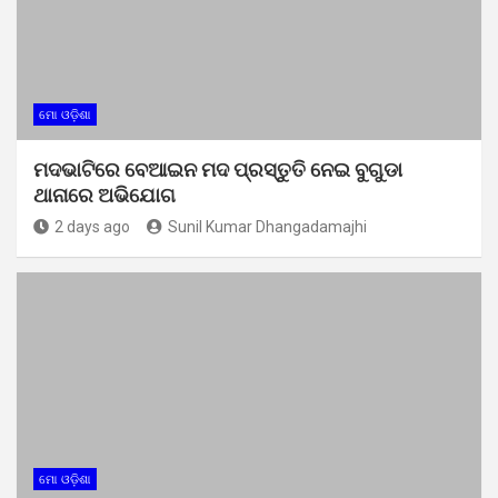
ମୋ ଓଡ଼ିଶା
ମଦଭାଟିରେ ବେଆଇନ ମଦ ପ୍ରସ୍ତୁତି ନେଇ ବୁଗୁଡା
ଥାନାରେ ଅଭିଯୋଗ
2 days ago
Sunil Kumar Dhangadamajhi
ମୋ ଓଡ଼ିଶା