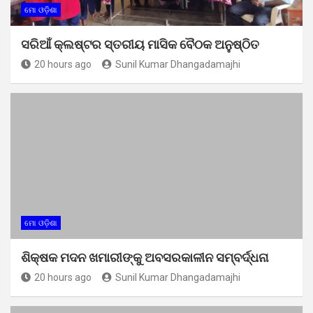
ମୋ ଓଡ଼ିଶା
ସରିଆଁ କ୍ଲଷ୍ଟର ସ୍ତରୀୟ ମାସିକ ବୈଠକ ଅନୁଷ୍ଠିତ
20 hours ago
Sunil Kumar Dhangadamajhi
ମୋ ଓଡ଼ିଶା
ଶିକ୍ଷକ ମଦନ ଖମାରୀଙ୍କୁ ଅବସରକାଳୀନ ସମ୍ବର୍ଦ୍ଧନା
20 hours ago
Sunil Kumar Dhangadamajhi