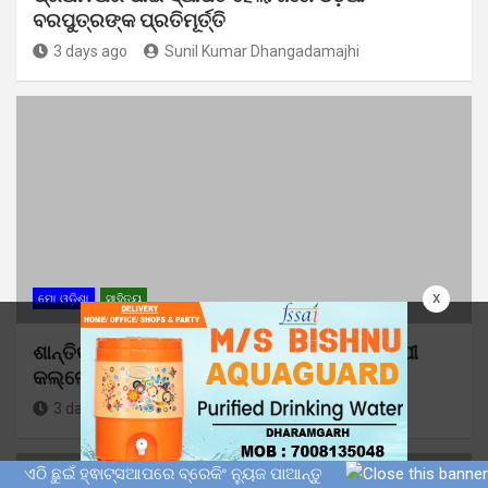
ବରପୁତ୍ରଙ୍କ ପ୍ରତିମୂର୍ତ୍ତି
3 days ago
Sunil Kumar Dhangadamajhi
x
ମୋ ଓଡ଼ିଶା
ସାହିତ୍ୟ
ଶାନ୍ତିକାନନରେ ପାଳିତ ହେଲା ପ୍ରଖ୍ୟାତ ଚିତ୍ରଶିଳ୍ପୀ
କଲ୍ଲୋଳ କୁମାର ଦାସଙ୍କ ଶ୍ରଦ୍ଧାଞ୍ଜଳି ସଭା
3 days ago
Sunil Kumar Dhangadamajhi
ଏଠି ଛୁଇଁ ହ୍ଵାଟ୍ସଆପରେ ବ୍ରେକିଂ ନ୍ୟୁଜ ପାଆନ୍ତୁ