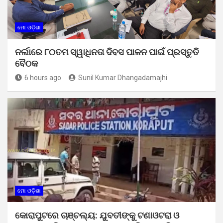
ମୋ ଓଡ଼ିଶା
ନର୍ଲାରେ ୮୦ତମ ସ୍ୱାଧିନତା ଦିବସ ପାଳନ ପାଇଁ ପ୍ରସ୍ତୁତି
ବୈଠକ
6 hours ago
Sunil Kumar Dhangadamajhi
ମୋ ଓଡ଼ିଶା
କୋରାପୁଟରେ ଚାଞ୍ଚଲ୍ୟ: ଯୁବତୀଙ୍କୁ ଟଣାଓଟରା ଓ