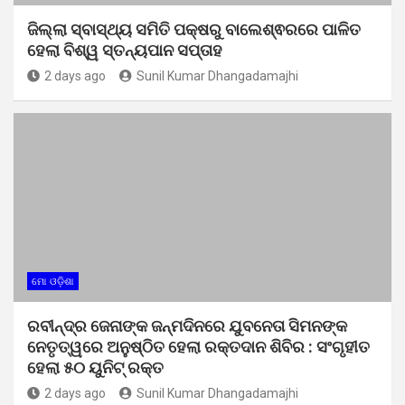
ଜିଲ୍ଲା ସ୍ବାସ୍ଥ୍ୟ ସମିତି ପକ୍ଷରୁ ବାଲେଶ୍ଵରରେ ପାଳିତ
ହେଲା ବିଶ୍ୱ ସ୍ତନ୍ୟପାନ ସପ୍ତାହ
2 days ago
Sunil Kumar Dhangadamajhi
ମୋ ଓଡ଼ିଶା
ରବୀନ୍ଦ୍ର ଜେନାଙ୍କ ଜନ୍ମଦିନରେ ଯୁବନେତା ସିମନଙ୍କ
ନେତୃତ୍ୱରେ ଅନୁଷ୍ଠିତ ହେଲା ରକ୍ତଦାନ ଶିବିର : ସଂଗୃହୀତ
ହେଲା ୫୦ ୟୁନିଟ୍ ରକ୍ତ
2 days ago
Sunil Kumar Dhangadamajhi