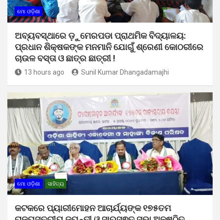
ମୋ ଓଡ଼ିଶା
ଅବ୍ୟବସ୍ଥାରେ ଡ଼ୁମେରପଡା ପ୍ରାଥମିକ ବିଦ୍ୟାଳୟ:
ପ୍ରଧାନ ଶିକ୍ଷକଙ୍କ ମନମାନି ଯୋଗୁଁ ଶ୍ରେଣୀ କୋଠରୀରେ
ଚାଉଳ ବସ୍ତା ଓ ଛାତ୍ର ଛାତ୍ରୀ !
13 hours ago
Sunil Kumar Dhangadamajhi
ମୋ ଓଡ଼ିଶା
ସାହିତ୍ୟ
କଟକରେ ପ୍ୟାରୀମୋହନ ଆଚାର୍ଯ୍ୟଙ୍କ ୧୭୫ତମ
ରାଜ୍ୟସ୍ତରୀୟ ଜୟନ୍ତୀ ଓ ସାରସ୍ଵତ ସଭା ଅନୁଷ୍ଠିତ