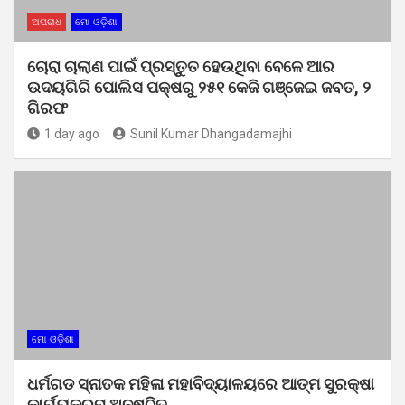
ଅପରାଧ
ମୋ ଓଡ଼ିଶା
ଚୋରା ଚାଲାଣ ପାଇଁ ପ୍ରସ୍ତୁତ ହେଉଥିବା ବେଳେ ଆର
ଉଦୟଗିରି ପୋଲିସ ପକ୍ଷରୁ ୨୫୧ କେଜି ଗଞ୍ଜେଇ ଜବତ, ୨
ଗିରଫ
1 day ago
Sunil Kumar Dhangadamajhi
ମୋ ଓଡ଼ିଶା
ଧର୍ମଗଡ ସ୍ନାତକ ମହିଳା ମହାବିଦ୍ୟାଳୟରେ ଆତ୍ମ ସୁରକ୍ଷା
କାର୍ଯ୍ୟକ୍ରମ ଅନୁଷ୍ଠିତ