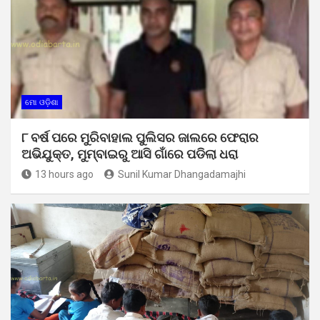
ମୋ ଓଡ଼ିଶା
୮ ବର୍ଷ ପରେ ମୁରିବାହାଲ ପୁଲିସର ଜାଲରେ ଫେରାର
ଅଭିଯୁକ୍ତ, ମୁମ୍ବାଇରୁ ଆସି ଗାଁରେ ପଡିଲା ଧରା
13 hours ago
Sunil Kumar Dhangadamajhi