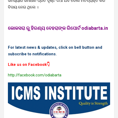
ସମସ୍ୟାର ସମାଧାନ ପ୍ରତି ଦୃଷ୍ଟି ଦିଆ ଯିବ ବୋଲି ମତବ୍ୟକ୍ତ କରି
ବିଦାୟ ନେଇ ଥିଲେ ।
କୋକସରା ରୁ ହିରଣ୍ୟ ବେହରାଙ୍କ ରିପୋର୍ଟ odiabarta.in
For latest news & updates, click on bell button and
subscribe to notifications.
Like us on Facebook👇
http://facebook.com/odiabarta