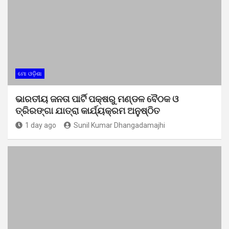
ମୋ ଓଡ଼ିଶା
ଭାରତୀୟ ଜନତା ପାର୍ଟି ପକ୍ଷରୁ ମଣ୍ଡଳ ବୈଠକ ଓ
ତ୍ରିରଙ୍ଗା ଯାତ୍ରା କାର୍ଯ୍ୟକ୍ରମ ଅନୁଷ୍ଠିତ
1 day ago
Sunil Kumar Dhangadamajhi