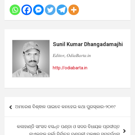
Sunil Kumar Dhangadamajhi
𝐸𝑑𝑖𝑡𝑜𝑟, 𝑂𝑑𝑖𝑎𝐵𝑎𝑟𝑡𝑎.𝑖𝑛
http://odiabarta.in
Post
ଅମରେଶ ବିଶ୍ଵାଳ ପାଇବେ କନହେଇ କଥା ପୁରସ୍କାର-୨୦୧୯
navigation
କଳାହାଣ୍ଡି ସାଂସଦ ବସନ୍ତ ପଣ୍ଡା ଓ ସଦର ବିଧାୟକ ପ୍ରଦୀପ୍ତ
ନାଏକଙ୍କୁ ନର୍ଲା ନିର୍ବାଚନ ମଣ୍ଡଳୀ ପକ୍ଷରୁ ସମ୍ବର୍ଦ୍ଧନା