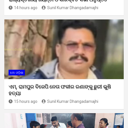
14 hours ago
Sunil Kumar Dhangadamajhi
ମୋ ଓଡ଼ିଶା
ଏମ୍. ରାମପୁର ବିଜେପି ନେତା ଫକୀର ରଣାଙ୍କୁ ଛୁରୀ ଭୁଷି
ହତ୍ୟା
15 hours ago
Sunil Kumar Dhangadamajhi