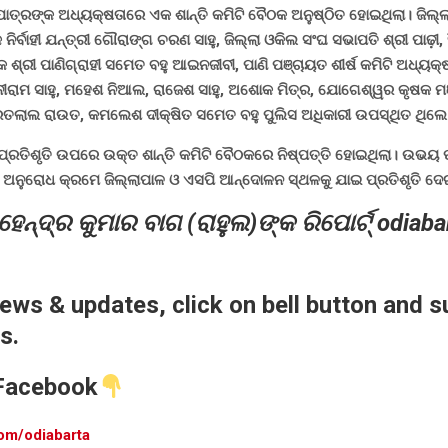
ପାତ୍ରଙ୍କ ଅଧ୍ୟକ୍ଷତାରେ ଏକ ଶାନ୍ତି କମିଟି ବୈଠକ ଅନୁଷ୍ଠିତ ହୋଇଥିଲା। ଜିଲ୍ଲା
ିର୍ବାହୀ ଯନ୍ତ୍ରୀ ଗୌରାଙ୍ଗ ଚରଣ ସାହୁ, ଜିଲ୍ଲା ଓକିଲ ସଂଘ ସଭାପତି ଶ୍ରୀ ପାଢ଼ୀ,
୍ରୀ ପାଣିଗ୍ରାହୀ ସମେତ ବହୁ ଆଇନଜୀବୀ, ପାଣି ପଞ୍ଚାୟତ ଶୀର୍ଷ କମିଟି ଅଧ୍ୟକ୍
ୀରାମ ସାହୁ, ମହେଶ ନିଆଲ, ରାଜେଶ ସାହୁ, ଅଶୋକ ମିତ୍ର, ଯୋଗେଶ୍ୱର କୃଷକ ମ
ରତଲାଲ ରାଉତ, କମଲେଶ ଦୀକ୍ଷିତ ସମେତ ବହୁ ପୁଲିସ ଅଧିକାରୀ ଉପସ୍ଥିତ ଥିଲେ
ପ୍ରତିଶୃତି ଉପରେ ଉକ୍ତ ଶାନ୍ତି କମିଟି ବୈଠକରେ ନିଷ୍ପତ୍ତି ହୋଇଥିଲା। ଉଭୟ ପ
 ଅନୁରୋଧ କ୍ରମେ ଜିଲ୍ଲାପାଳ ଓ ଏସପି ଆନ୍ଦୋଳନ ସ୍ଥଳକୁ ଯାଇ ପ୍ରତିଶୃତି ଦ
ନ୍ଦ୍ର କୁମାର ବାଗ (ରାହୁଲ)ଙ୍କ ରିପୋର୍ଟ୍ odiaba
news & updates, click on bell button and s
s.
 Facebook
com/odiabarta