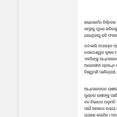
ହାଇକୋର୍ଟର ନିର୍ଦ୍ଦେ
ସମୂହକୁ ପୂରଣ କରିବାକୁ
ଯାଇଥିବାରୁ ରବି ଫସଲ 
ଗତକାଲି ଅପରାହ୍ନ ପ୍ର
ଯୋଗେଶ୍ୱର କୃଷକ ମଞ୍
ଏସପିଙ୍କୁ ଆନ୍ଦୋଳନକ
ଆଇନଜୀବୀ ପ୍ରସନ୍ନ ଚ
ବିଶ୍ୱମଣି ପାଣିଗ୍ରାହ
ଆନ୍ଦୋଳନରତ ଚାଷୀଙ୍କ
ମୁଣ୍ଡର ଚାଷୀଙ୍କୁ ପା
ବନ ବିଭାଗର ଅନୁମତି
ପାଇଁ ସହଜରେ ଉଭୟ ମୁ
ଗ୍ରହଣ କରାଯିବ। ଆସନ୍