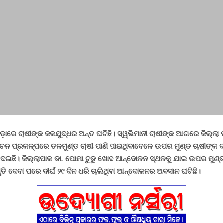
଼ାରେ ଚାଷୀଙ୍କ ଜଳଯୁଦ୍ଧର ଅନ୍ତ ଘଟିଛି। ସ୍ୱଭିମାନୀ ଚାଷୀଙ୍କ ଆଗରେ ଜିଲ୍ଲା 
ପ୍ରକଳ୍ପରେ ତଳମୁଣ୍ଡ ଚାଷୀ ପାଣି ପାଇଥିବାବେଳେ ଉପର ମୁଣ୍ଡ ଚାଷୀଙ୍କ ଦା
ଦେଇଛି। ଜିଲ୍ଲାପାଳ ଡା. ପୋମା ଟୁଡୁ ଖୋଦ ଆନ୍ଦୋଳନ ସ୍ଥଳକୁ ଯାଇ ଉପର ମୁଣ୍ଡ 
ୃତି ଦେବା ପରେ ଦୀର୍ଘ ୨୯ ଦିନ ଧରି ଚାଲିଥିବା ଆନ୍ଦୋଳନର ଅବସାନ ଘଟିଛି।