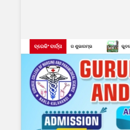
ବ୍ରେକିଂ ବାର୍ତ୍ତା
ବ ଓ ସଙ୍ଗୀତ ବିଦ୍ୟାଳୟର ଶୁଭାରମ୍ଭ
ଭୁବନେଶ୍ୱର ଶଙ୍ଖ ଭବନରେ ବି