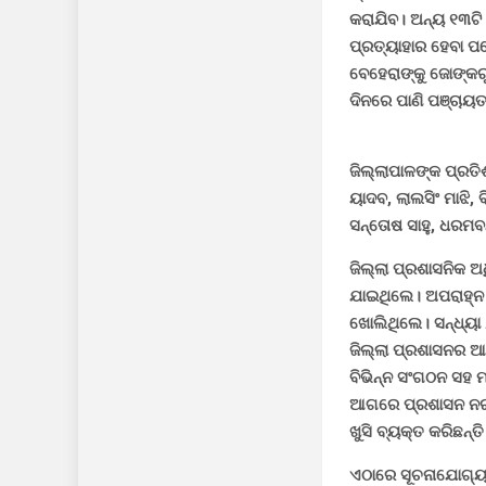
କରାଯିବ। ଅନ୍ୟ ୧୩ଟି 
ପ୍ରତ୍ୟାହାର ହେବା ପର
ବେହେରାଙ୍କୁ ଜୋଙ୍କର
ଦିନରେ ପାଣି ପଞ୍ଚାୟ
ଜିଲ୍ଲାପାଳଙ୍କ ପ୍ରତ
ୟାଦବ, ଲାଲସିଂ ମାଝି,
ସନ୍ତୋଷ ସାହୁ, ଧରମବନ
ଜିଲ୍ଲା ପ୍ରଶାସନିକ
ଯାଇଥିଲେ। ଅପରାହ୍ନ 
ଖୋଲିଥିଲେ। ସନ୍ଧ୍ୟା 
ଜିଲ୍ଲା ପ୍ରଶାସନର ଆ
ବିଭିନ୍ନ ସଂଗଠନ ସହ 
ଆଗରେ ପ୍ରଶାସନ ନରମ
ଖୁସି ବ୍ୟକ୍ତ କରିଛନ୍ତି
ଏଠାରେ ସୂଚନାଯୋଗ୍ୟ 