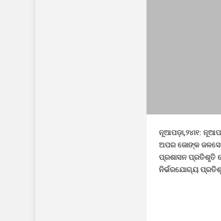
ନୂଆପଡ଼ା,୨୪ା୧: ନୂଆପଡ
ଅପର ଜୋଙ୍କ ଜଳସେଚନ 
ପ୍ରଶାସନ ପ୍ରତିଶୃତି 
ନିର୍ଭରଯୋଗ୍ୟ ପ୍ରତିଶ