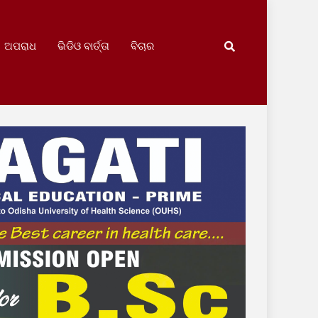
ଅପରାଧ
ଭିଡିଓ ବାର୍ତ୍ତା
ବିଚାର