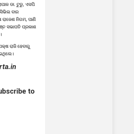
ପାଳ ଡା. ଟୁଡୁ, ଏସପି
 ସିଭିଲ ବାର
ଷ ରାଜେଶ ନିଗମ, ପାଣି
ଞ୍ଚ ସଭାପତି ପ୍ରକାଶ
।
କ୍ଷ ରାଜି ହେବାରୁ
େଇଥିଲେ।
rta.in
ubscribe to