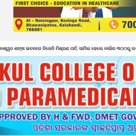
ଜେଡି ମିଶ୍ରଣ ପର୍ବ; ସାମିଲ ହେଲେ ନର୍ଲାର ୩୦୦ରୁ ଉର୍ଦ୍ଧ୍ୱ କର୍ମୀ