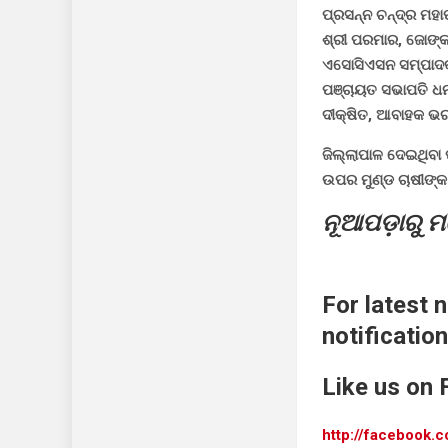
ପ୍ରସନ୍ନ ଚନ୍ଦ୍ର ମହା
ଶ୍ରୀ ପରମାର, ଜୋଙ୍କ ନ
ଏସୋସିଏସନ ସମ୍ପାଦକ ଶ
ପଞ୍ଚାୟତ ସଭାପତି ଧନ
ଦୀକ୍ଷିତ, ଆବାହକ ଭ
ଜିଲ୍ଲାପାଳ ଦେଇଥିବା 
ଉପର ମୁଣ୍ଡ ଚାଷୀଙ୍କ
ନୂଆପଡ଼ାରୁ ମହେ
For latest 
notification
Like us on
http://facebook.