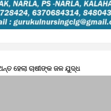
ଅନ୍ତ ହେଲା ଚାଷୀଙ୍କ ଜଳ ଯୁଦ୍ଧ