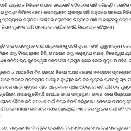
ପାଣି ପଞ୍ଚାୟତ ନିର୍ବାଚନ ଉପରେ ହାଇକୋର୍ଟ ରହିତାଦେଶ ଜାରି କରିଛନ୍ତି। କୋର୍ଟର
େ ତୁରନ୍ତ ନିର୍ବାଚନ ହେବ। ଉପରମୁଣ୍ଡର ଚାଷୀଙ୍କ ଦାବି ଅନୁସାରେ ସହକାରୀ ନିର୍ବାହ
ୁ ପ୍ରତ୍ୟାହର କରାଯିବ। ସେହିପରି ରୋଟେସନ ଭିତ୍ତିରେ ପାଣି ଆବଣ୍ଟନକୁ ରଦ୍ଦ
ତ ନିୟମ ମୁତାବକ ପାଣି ଆବଣ୍ଟନ କରାଯିବ ବୋଲି ଜିଲ୍ଲାପାଳ କହିଥିଲେ।
ିଶୃତି ପାଇ ଉପରମୁଣ୍ଡ ଚାଷୀ ଆନ୍ଦୋଳନରୁ ଓହରି ଥିଲେ। ଚାଷୀ ପୁରୁଷୋତ୍ତମ ଦେ
 ବିକାଶ ସାହୁ, ବିନୟ କୁମାର ବିଶି, ରାମଚରଣ ସାହୁ, ଲକ୍ଷ୍ମଣ ରାଉତ, ଟିକେଶ୍ୱର ୟା
୍ଧା ସମିତିସଭ୍ୟ ଭୁନେଶ୍ୱରୀ ଦଣ୍ଡସେନା ପ୍ରମୁଖ ହଜାର ହଜାର ପୁରୁଷ ଓ ମହିଳା 
 ଅଧିକାରୀ ଓ ଆଇନଜିବୀ ଟିମ କେନାଲ ହିଡରେ ଅପର ଜୋଙ୍କ ଜଳସେଚନ ପ୍ରକଳ୍ପର
ସାଢେ ୩ଟାରେ ପ୍ରକଳ୍ପର ପାଣିକୁ ଅନୁଧ୍ୟାନ କରି ତଳ ମୁଣ୍ଡର ଚାଷୀଙ୍କୁ ଚାଷ 
୬ଟାରେ ଶାନ୍ତି ଶୃଙ୍ଖଳା ସହିତ ଆନ୍ଦୋଳନ ସ୍ଥଳ ଅତିକ୍ରମ କରି ପାଣି ତଳ ମୁଣ୍ଡକୁ 
ନ୍ତରିକତା ଅଭାବରୁ କୌଣସି ସମାଧାନ ହୋଇ ପାରୁନଥିଲା। ତେବେ ଏବର ଜିଲ୍ଲାପ
ମାରାଥନ ବୈଠକ କରି ସମାଧାନ ପାଇଁ ବିଚାର ବିମର୍ଶ କରିଥିଲେ। ଶେଷରେ ଉପରମୁଣ୍ଡ
ି ଯାଇ ସମାଧାନ କରିବାରେ ସଫଳ ହୋଇଥିଲା। ଏବେ ତଳ ମୁଣ୍ଡର ଚାଷୀ ରବି ଫସ
।
ଯେ, ମଙ୍ଗଳବାର ବିଳମ୍ବିତ ରାତ୍ରୀରେ ଜିଲ୍ଲାପାଳଙ୍କ ସଦଭାବନା ସଭାଗୃହରେ 