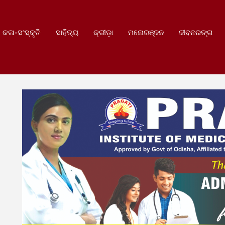
କଳା-ସଂସ୍କୃତି
ସାହିତ୍ୟ
କ୍ରୀଡ଼ା
ମନୋରଞ୍ଜନ
ଜୀବନରଙ୍ଗ