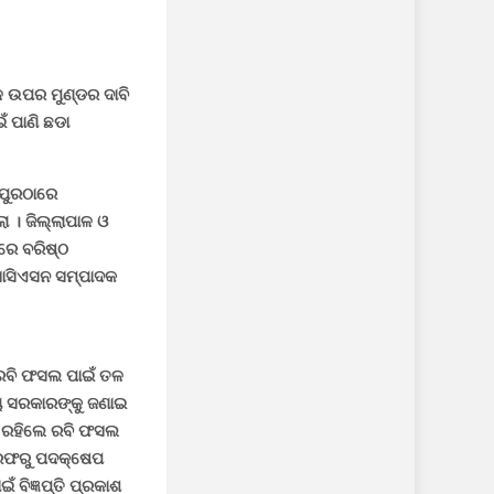
ଳେ ଉପର ମୁଣ୍ଡର ଦାବି
ଁ ପାଣି ଛଡା
ମପୁରଠାରେ
 । ଜିଲ୍ଲାପାଳ ଓ
ରେ ବରିଷ୍ଠ
ଏସୋସିଏସନ ସମ୍ପାଦକ
 ରବି ଫସଲ ପାଇଁ ତଳ
୍ୟ ସରକାରଙ୍କୁ ଜଣାଇ
ତ ରହିଲେ ରବି ଫସଲ
 ତରଫରୁ ପଦକ୍ଷେପ
ବିଜ୍ଞପ୍ତି ପ୍ରକାଶ