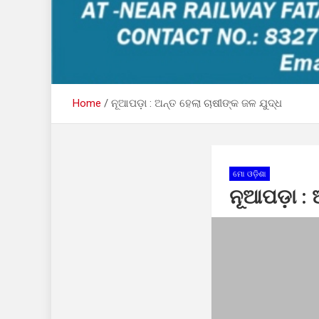
Home
ନୂଆପଡ଼ା : ଅନ୍ତ ହେଲା ଚାଷୀଙ୍କ ଜଳ ଯୁଦ୍ଧ
ମୋ ଓଡ଼ିଶା
ନୂଆପଡ଼ା : 