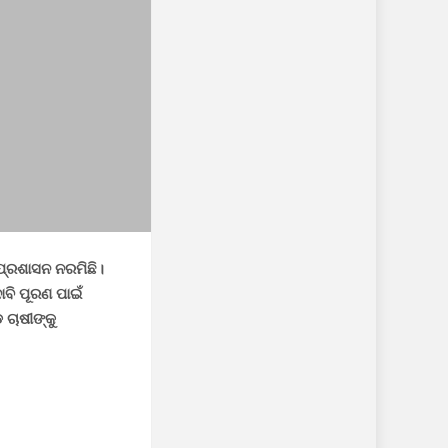
ପ୍ରଶାସନ ନରମିଛି।
ବି ପୂରଣ ପାଇଁ
ଚାଷୀଙ୍କୁ