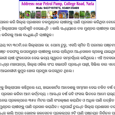
ଶ ପାଳନ କରି ଜିଲ୍ଲା ପ୍ରଶାସନ ତଳମୁଣ୍ଡର ଚାଷୀଙ୍କୁ ପାଣି ପ୍ରଦାନ କରିଥିବା ବେ
 ଜିଲ୍ଲାପାଳ ପ୍ରତିଶୃତି ଦେଇଛନ୍ତି ।
କାଲି ସନ୍ଧ୍ୟାରେ ତଳ ମୁଣ୍ଡର ଚାଷୀଙ୍କ ପାଇ
କରିବାକୁ ଆଶା ବାନ୍ଧିଛନ୍ତି ଚାଷୀକୁଳ।
ାୟ ୨ଟା ୩୦ମି.ରେ ଜିଲ୍ଲାପାଳ ଡା. ପୋମା ଟୁଡୁ, ଏସପି ସ୍ମିତ ପି ପରମାର ପଞ୍ଚ
ଚ ତରଫରୁ ଉପରମୁଣ୍ଡ ଚାଷୀଙ୍କୁ ନେଇ ଚାଲିଥିବା ଆନ୍ଦୋଳନ ସ୍ଥଳକୁ ଯାଇଥିଲା
ାରୀ ଚାଷୀ ଫୁଳତୋଡା ଦେଇ ଭବ୍ୟ ସ୍ୱାଗତ ସମ୍ବର୍ଦ୍ଧନା କରିଥିଲେ। ଏହି ଅବସର
ନ୍ଦ୍ର ମହାପାତ୍ର, ଜିଲ୍ଲା ଓକିଲ ସଂଘ ସଭାପତି ପ୍ରସନ୍ନ ପାଢ଼ୀ, ସିଭିଲ ବାର 
ୀ, ଆଇନଜୀବୀ କୁମୁଦ ହୋତା ପ୍ରମୁଖ ଉପସ୍ଥିତ ଥିଲେ।
ୁ ଜିଲ୍ଲାପାଳ କହିଥିଲେ ଯେ, ହାଇକୋର୍ଟର ଆଦେଶକୁ ସମ୍ମାନ ଦେଇ ଚଳିତ ବର୍ଷ
ଣି ପ୍ରଦାନ କରିବା ଆମ କର୍ତ୍ତବ୍ୟ । ଆସନ୍ତା ବର୍ଷ ରବି ଫସଲ ଭିତରେ ଆମେ ରାଜ
 ନେଇ ପ୍ରକଳ୍ପରେ ୩୫୪ ମିଟର ପାଣି ସଂରକ୍ଷଣ କରାଯିବ ଓ ଅଧିକ ପାଣି ଗଚ୍ଛି
ଣ୍ଡର ଚାଷୀଙ୍କୁ ପାଣି ପ୍ରଦାନ କରାଯିବ। ଏଥିପାଇଁ ତୁରନ୍ତ ଜିଲ୍ଲା ପ୍ରଶାସନ
ତା କାଲି ଅପର ଜୋଙ୍କ ଜଳସେଚନ ପ୍ରକଳ୍ପର ୭ଟି ପାଣି ପଞ୍ଚୟତ ନିର୍ବାଚନ ପାଇଁ 