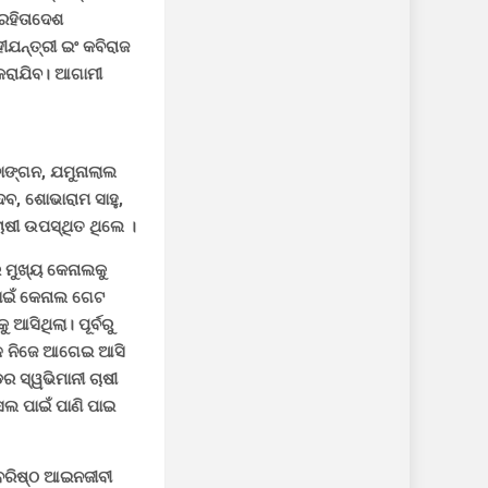
 ରହିତାଦେଶ
ୀଯନ୍ତ୍ରୀ ଇଂ କବିରାଜ
 କରାଯିବ। ଆଗାମୀ
ବାଙ୍ଗନ, ଯମୁନାଲାଲ
ଦବ, ଶୋଭାରାମ ସାହୁ,
ଚାଷୀ ଉପସ୍ଥିତ ଥିଲେ ।
 ମୁଖ୍ୟ କେନାଲକୁ
ପାଇଁ କେନାଲ ଗେଟ
ଆସିଥିଲା। ପୂର୍ବରୁ
ାଳ ନିଜେ ଆଗେଇ ଆସି
ର ସ୍ୱଭିମାନୀ ଚାଷୀ
ଲ ପାଇଁ ପାଣି ପାଇ
ବରିଷ୍ଠ ଆଇନଜୀବୀ