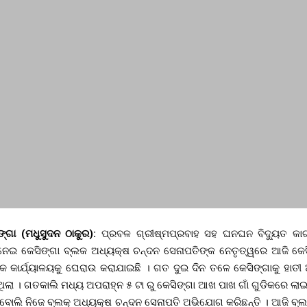
ିଙ୍ଗା (ମଧୁସୁଦନ ଠାକୁର):
ପ୍ରବଳ ଗ୍ରୀଷ୍ମପ୍ରବାହ ସହ ଘନଘନ ବିଦ୍ୟୁତ କାଟ
ନେଇ କେସିଙ୍ଗା ବ୍ଲକ ଅଧ୍ୟକ୍ଷ ଚନ୍ଦନ ସେନାପତିଙ୍କ ନେତୃତ୍ୱରେ ଆଜି କେସି
 କାର୍ଯ୍ୟାଳୟକୁ ଘେରାଉ କରାଯାଇଛି । ଗତ ଦୁଇ ଦିନ ତଳେ କେସିଙ୍ଗାକୁ ହାତୀ ଆ
ିଲା । ଗତକାଲି ମଧ୍ୟ ଅପରାହ୍ନ ୫ ଟା ରୁ କେସିଙ୍ଗା ଆଖ ପାଖ ଗାଁ ଗୁଡିକରେ ଲାଇ
 ବୋଲି ନିଜେ ବ୍ଲକ୍ ଅଧ୍ୟକ୍ଷ ଚନ୍ଦନ ସେନାପତି ଅଭିଯୋଗ କରିଛନ୍ତି । ଆଜି 