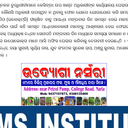
ଚଳର ବୁଦ୍ଧିଜୀବୀମାନେ କେସିଙ୍ଗା ଉପ ଖଣ୍ଡ ଅଧିକାରୀଙ୍କ କାର୍ଯ୍ୟାଳୟ ଘେରାଉ 
ରେ କୌଣସି ଅଧିକାରୀ ଉପସ୍ଥିତ ନ ଥିବାରୁ ଫୋନ ଯୋଗେ ଯୋଗାଯୋଗ କରି ସମ
ିଓ (ଇଲେକ୍ଟ୍ରି) ଦୀକ୍ଷିତ ବାବୁ ଆସନ୍ତା ମଙ୍ଗବାର ଦିନ ସମସ୍ତ ଜେଇ ମାନଙ୍କ
କରିବା ପାଇଁ କହି ସମସ୍ତ ଆନ୍ଦୋଳନକାରୀ ମାନଙ୍କୁ ଆଶ୍ଵାସନା ଦେଇ ଫେର
୍ଲକ୍ ଅଧ୍ୟକ୍ଷ ଚନ୍ଦନ ସେନାପତି ମଙ୍ଗବାର ଦିନ ମଧ୍ୟରେ ସମସ୍ୟା ସମାଧାନ 
ରେ ଉପୋଭୋକ୍ତା ମାନେ ଆସି ଅଫିସ ଘେରାଉ କରିବାକୁ ଚେତାବନୀ ଦେଇଛନ୍ତି । 
୍ଦ, ଦୟା ସୁନାନୀ, ସୂର୍ଯ୍ୟ ଦାସ, ଯୁବ ସଂଗଠକ ସୁରେଶ ରାଓ, ଅଞ୍ଜୁ କୁମାର, ଅ
ଲେ ।