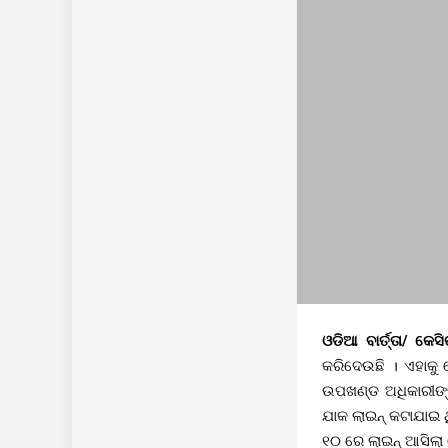
ଓଡିଆ ବାର୍ତ୍ତା/ କେସ
କରିଦେଉଛି । ଏହାକୁ 
ଉପଖଣ୍ଡ ଅଧିକାରୀଙ୍କ
ଯାକ ଲାଇନ୍ କଟାଯାଇ ଥ
୧୦ ରେ ଲାଇନ୍ ଆସିଲା