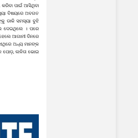
କରିବା ପାଇଁ ଆସିଥିବା
ସ୍ୟା ବିଷୟରେ ଅବଗତ
ୁ ଡାକି ସମସ୍ୟା ବୁଝି
ାଇ ଦେଇଥିଲେ । ପରେ
ନ ହେଲେ ଆଗାମୀ ଦିନରେ
ଏଥିରେ ଅନ୍ୟ ମାନଙ୍କ
ଶୋକ ପୋଡ଼, ଲଳିତା ଭୋଇ