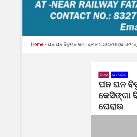
Home
ଘନ ଘନ ବିଦ୍ୟୁତ କାଟ: ବ୍ଲକ ଅଧ୍ୟକ୍ଷଙ୍କ ନେତୃତ
ବିଚାର
ମୋ ଓଡ଼ିଶା
ଘନ ଘନ ବିଦ
କେସିଙ୍ଗା 
ଘେରାଉ