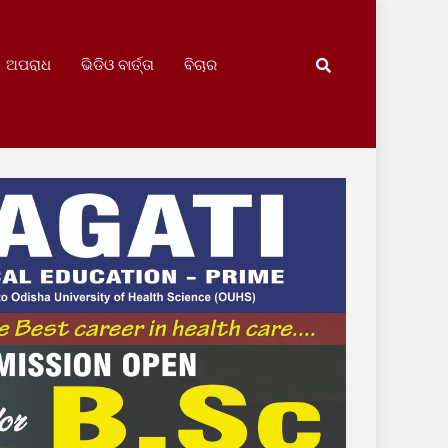
ଅପରାଧ
ଭିଡିଓ ବାର୍ତ୍ତା
ବିଚାର