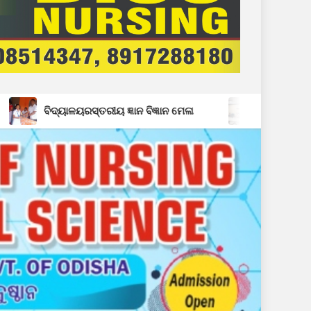
ଳୟରସ୍ତରୀୟ ଜ୍ଞାନ ବିଜ୍ଞାନ ମେଳା
ବ୍ଳକସ୍ତରୀୟ ସ୍ୱାଧୀନତା ଦିବସ