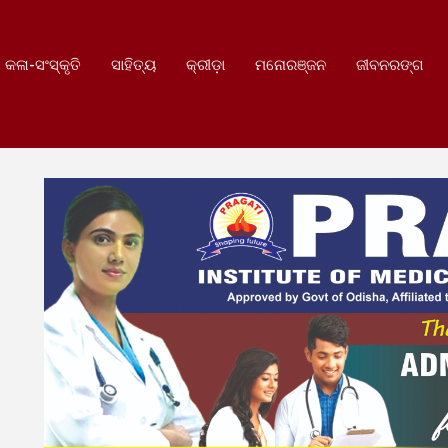
କଳା-ସଂସ୍କୃତି
ସାହିତ୍ୟ
କ୍ରୀଡ଼ା
ମନୋରଞ୍ଜନ
ଜୀବନରଙ୍ଗ