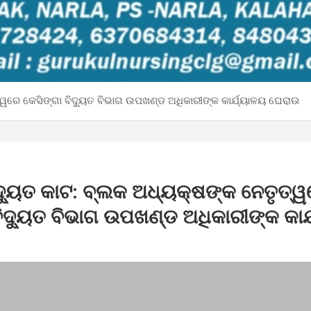
୍ୱରେ କେସିଙ୍ଗା ବିଦ୍ୟୁତ ବିଭାଗ ଉପଖଣ୍ଡ ଅଧିକାରୀଙ୍କ କାର୍ଯ୍ୟାଳୟ ଘେରାଉ
୍ୟୁତ କାଟ: ବ୍ଲକ ଅଧ୍ୟକ୍ଷଙ୍କ ନେତୃତ୍
ବିଦ୍ୟୁତ ବିଭାଗ ଉପଖଣ୍ଡ ଅଧିକାରୀଙ୍କ କାର