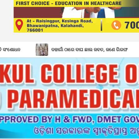
ଡହାଗାଁ ଠାରେ ବାଘ ଛାଲ ଜବତ, ଜଣେ ଗିରଫ
ବିଦ୍ୟା