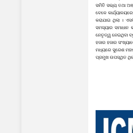
ସମିତି ସଭ୍ୟ ତଥା ଅଞ୍
ବେଳେ କାର୍ଯ୍ୟାଳୟ
କରାଯାଇ ଥିଲା । ଏସଡ
ସମସ୍ୟାର ସମାଧାନ 
ନେତୃତ୍ୱ ନେଇଥିବା ବ
ହଜାର ହଜାର ସଂଖ୍ୟା
ମଧ୍ୟରେ ସୁରେଶ ମହାନନ
ପ୍ରମୁଖ ଉପସ୍ଥିତ ଥି