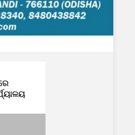
ୱରେ
୍ଯ୍ୟାଳୟ