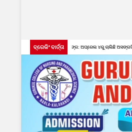
ବ୍ରେକିଂ ବାର୍ତ୍ତା
ନ ସଂଶୋଧନ କାର୍ଯ୍ୟ ପ୍ରସଙ୍ଗ: ଅପ୍ରେଲ ୪ରୁ ଚାଲିଛି ଅସଙ୍ଗତି ସଂଶୋଧନ