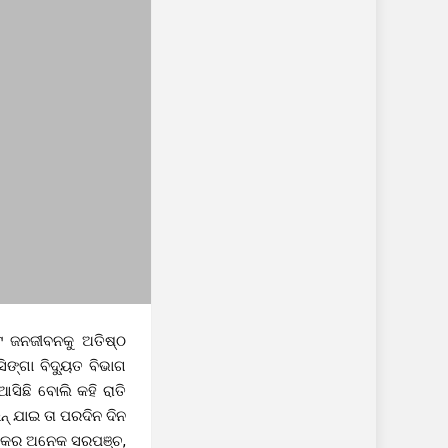
 ଜନଜୀବନକୁ ଅତିଷ୍ଠ
ଙ୍ଗା ବିଦ୍ୟୁତ ବିଭାଗ
ସିଛି ବୋଲି କହି ରାତି
ନ୍ ଯାଇ ତା ପରଦିନ ଦିନ
ବ୍ଲକର ଅନେକ ସରପଞ୍ଚ,