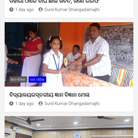
ଡହାଗାଁ ଠାରେ ବାଘ ଛାଲ ଜବତ, ଜଣେ ଗିରଫ
1 day ago
Sunil Kumar Dhangadamajhi
ଜ୍ଞାନ-ବିଜ୍ଞାନ
ମୋ ଓଡ଼ିଶା
ବିଦ୍ୟାଳୟରସ୍ତରୀୟ ଜ୍ଞାନ ବିଜ୍ଞାନ ମେଳା
1 day ago
Sunil Kumar Dhangadamajhi