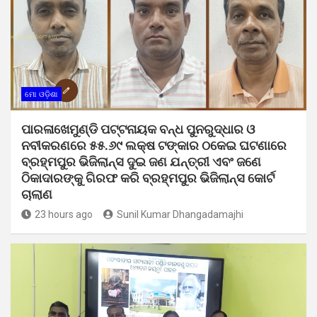
ମୋ ଓଡ଼ିଶା
ପାରଳାଖେମୁଣ୍ଡି ପଟ୍ଟନାୟକ ବନ୍ଧ ପୁନରୁଦ୍ଧାର ଓ
ନବୀକରଣରେ ୫୫.୬୯ ଲକ୍ଷ ଟଙ୍କାର ଠକେଇ ଘଟଣାରେ
ବ୍ରହ୍ମପୁର ଭିଜିଲାନ୍ସ ଦୁଇ ଜଣ ଯନ୍ତ୍ରୀ ଏବଂ ଜଣେ
ଠିକାଦାରଙ୍କୁ ଗିରଫ କରି ବ୍ରହ୍ମପୁର ଭିଜିଲାନ୍ସ କୋର୍ଟ
ଚାଲାଣ
23 hours ago
Sunil Kumar Dhangadamajhi