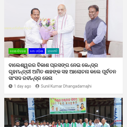
ଦେଶ-ବିଦେଶ
ମୋ ଓଡ଼ିଶା
ରାଜନୀତି
ବାଲେଶ୍ୱରର ବିକାଶ ପ୍ରସଙ୍ଗ ନେଇ କେନ୍ଦ୍ର
ଗୃହମନ୍ତ୍ରୀ ଅମିତ ଶାହଙ୍କ ସହ ଆଲୋଚନା କଲେ ପୂର୍ବତନ
ସାଂସଦ ରବୀନ୍ଦ୍ର ଜେନା
1 day ago
Sunil Kumar Dhangadamajhi