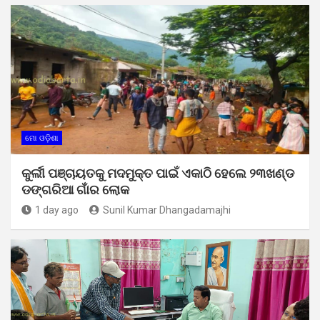
ମୋ ଓଡ଼ିଶା
କୁର୍ଲୀ ପଞ୍ଚାୟତକୁ ମଦମୁକ୍ତ ପାଇଁ ଏକାଠି ହେଲେ ୨୩ଖଣ୍ଡ
ଡଙ୍ଗରିଆ ଗାଁର ଲୋକ
1 day ago
Sunil Kumar Dhangadamajhi