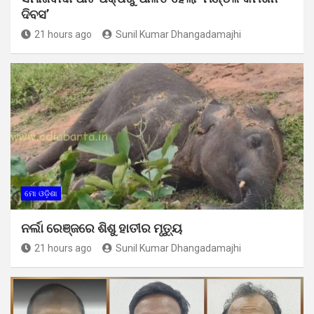
ଦିବସ’
21 hours ago
Sunil Kumar Dhangadamajhi
ମୋ ଓଡ଼ିଶା
ନର୍ଲା ରେଞ୍ଜରେ ଶିଶୁ ହାତୀର ମୃତ୍ୟୁ
21 hours ago
Sunil Kumar Dhangadamajhi