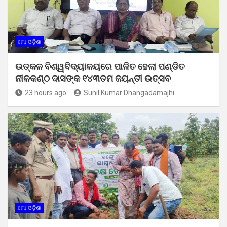
ମୋ ଓଡ଼ିଶା
ଉତ୍କଳ ବିଶ୍ୱବିଦ୍ୟାଳୟରେ ପାଳିତ ହେଲା ପଣ୍ଡିତ
ନୀଳକଣ୍ଠ ଦାସଙ୍କ ୧୪୩ତମ ଜୟନ୍ତୀ ଉତ୍ସବ
23 hours ago
Sunil Kumar Dhangadamajhi
ମୋ ଓଡ଼ିଶା