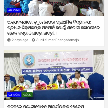
ମୋ ଓଡ଼ିଶା
ଅବ୍ୟବସ୍ଥାରେ ଡ଼ୁମେରପଡା ପ୍ରାଥମିକ ବିଦ୍ୟାଳୟ:
ପ୍ରଧାନ ଶିକ୍ଷକଙ୍କ ମନମାନି ଯୋଗୁଁ ଶ୍ରେଣୀ କୋଠରୀରେ
ଚାଉଳ ବସ୍ତା ଓ ଛାତ୍ର ଛାତ୍ରୀ !
2 days ago
Sunil Kumar Dhangadamajhi
ମୋ ଓଡ଼ିଶା
ସାହିତ୍ୟ
କଟକରେ ପ୍ୟାରୀମୋହନ ଆଚାର୍ଯ୍ୟଙ୍କ ୧୭୫ତମ