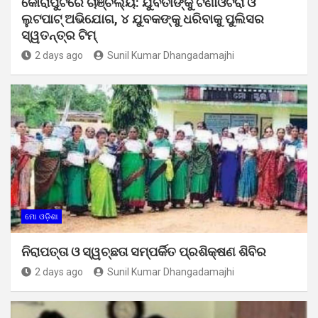
କୋରାପୁଟରେ ଚାଞ୍ଚଲ୍ୟ: ଯୁବତୀଙ୍କୁ ଟଣାଓଟରା ଓ
ଲୁଟପାଟ୍ ଅଭିଯୋଗ, ୪ ଯୁବକଙ୍କୁ ଧରିବାକୁ ପୁଲିସର
ସ୍ୱତନ୍ତ୍ର ଟିମ୍
2 days ago
Sunil Kumar Dhangadamajhi
ମୋ ଓଡ଼ିଶା
ନିରାପତ୍ତା ଓ ସ୍ୱଚ୍ଛତା ସମ୍ପର୍କିତ ପ୍ରଶିକ୍ଷଣ ଶିବିର
2 days ago
Sunil Kumar Dhangadamajhi