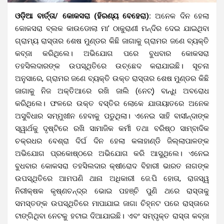
ଓଡ଼ିଆ ବାର୍ତ୍ତା/ କୋକସରା (ହିରଣ୍ୟ ବେହେରା):
ଅନେକ ଦିନ ହେଲା
କୋକସରା ବ୍ଲକ କାଉଡୋଲା ମା’ ଠାକୁରାଣୀ ମନ୍ଦିର ଦେଇ ଯାଇଥିବା
ଗ୍ରାମ୍ୟ ରାସ୍ତାର ଶେଷ ମୁଣ୍ଡର କିଛି ଜାଗାକୁ ଗ୍ରାମର ଜଣେ ବ୍ୟକ୍ତି
କବ୍ଜା କରିଥିଲେ। ଅଭିଯୋଗ ପରେ ବୁଧବାର କୋକସରା
ତହସିଲଦାରଙ୍କ ଉପସ୍ଥିତିରେ ଉଚ୍ଛେଦ କରାଯାଇଛି। ସୂଚନା
ଅନୁସାରେ, ଗ୍ରାମର ଜଣେ ବ୍ୟକ୍ତି ଉକ୍ତ ରାସ୍ତାର ଶେଷ ମୁଣ୍ଡର କିଛି
ଜାଗାକୁ ନିଜ ଅକ୍ତିଆରେ ରଖି ଜାଲି (ନେଟ୍) ବାନ୍ଧି ଅବରୋଧ
କରିଥିଲେ। ଫଳରେ ଉକ୍ତ ବସ୍ତିର ଲୋକେ ଯାତାୟାତରେ ଅନେକ
ଅସୁବିଧାର ସମ୍ମୁଖୀନ ହେବାକୁ ପଡୁଥିଲା। ଏନେଇ ସାହି ବାସୀନ୍ଦାଙ୍କ
ସ୍ୱାର୍ଥକୁ ଦୃଷ୍ଟିରେ ରଖି ସାମାଜିକ କର୍ମୀ ତଥା ବରିଷ୍ଠ ସାମ୍ବାଦିକ
ଚକ୍ରଧର ବେଶ୍ରା ଦିର୍ଘ ଦିନ ହେଲା କଳାହାଣ୍ଡି ଜିଲ୍ଲାପାଳଙ୍କ
ଅଭିଯୋଗ ପ୍ରକୋଷ୍ଠରେ ଅଭିଯୋଗ କରି ଆସୁଥିଲେ। ଏନେଇ
ବୁଧବାର କୋକସରା ତହସିଲଦାର କ୍ଷୀରୋଦ ବିହାରୀ ଭାରତ ନାଗଙ୍କ
ଉପସ୍ଥିତିରେ ଆମପଣି ଥାନା ଅଧିକାରୀ ଜେ.ପି ହୋତା, ରାଜସ୍ୱ
ନିରୀକ୍ଷକ କୃଷ୍ଣଚନ୍ଦ୍ର ଭୋଇ ପହଞ୍ଚି ପୁଣି ଥରେ ରାସ୍ତାକୁ
ସମସ୍ତଙ୍କ ଉପସ୍ଥିତିରେ ମାପାଯାଇ ଜାଗା ଚିହ୍ନଟ ପରେ ରାସ୍ତାରେ
ଟାଙ୍ଗିଥିବା ନେଟକୁ ହଟାଇ ଦିଆଯାଇଛି। ଏବଂ ସମ୍ପୃକ୍ତ ରାସ୍ତା କବ୍ଜା