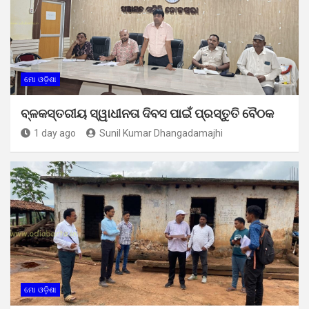
ମୋ ଓଡ଼ିଶା
ବ୍ଳକସ୍ତରୀୟ ସ୍ୱାଧୀନତା ଦିବସ ପାଇଁ ପ୍ରସ୍ତୁତି ବୈଠକ
1 day ago
Sunil Kumar Dhangadamajhi
ମୋ ଓଡ଼ିଶା