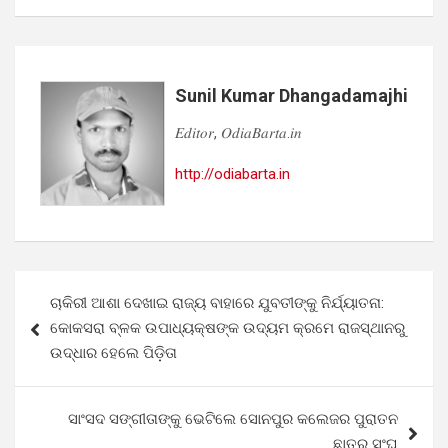
Sunil Kumar Dhangadamajhi
𝐸𝑑𝑖𝑡𝑜𝑟, 𝑂𝑑𝑖𝑎𝐵𝑎𝑟𝑡𝑎.𝑖𝑛
http://odiabarta.in
Post
ଚାକିରୀ ଆଶା ଦେଖାଇ ରାଜ୍ୟ ବାହାରେ ଯୁବତୀଙ୍କୁ ନିର୍ଯ୍ୟାତନା:
navigation
କୋକସରା ବ୍ଳକ ଉପାଧ୍ୟକ୍ଷଙ୍କ ଉଦ୍ୟମ କ୍ରମେ ରାଜସ୍ଥାନରୁ
ଉଦ୍ଧାର ହେଲେ ପିଡ଼ିତା
ସାଂସଦ ସଙ୍ଗୀତାଙ୍କୁ ଭେଟିଲେ ସୋନପୁର କଲେଜର ପୁରାତନ
ଛାତ୍ର ସଂଘ