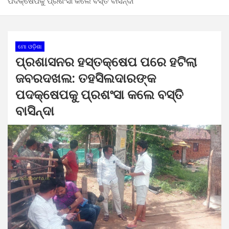
ପଦକ୍ଷେପକୁ ପ୍ରଶଂସା କଲେ ବସ୍ତି ବାସିନ୍ଦା
ମୋ ଓଡ଼ିଶା
ପ୍ରଶାସନର ହସ୍ତକ୍ଷେପ ପରେ ହଟିଲା
ଜବରଦଖଲ: ତହସିଲଦାରଙ୍କ
ପଦକ୍ଷେପକୁ ପ୍ରଶଂସା କଲେ ବସ୍ତି
ବାସିନ୍ଦା