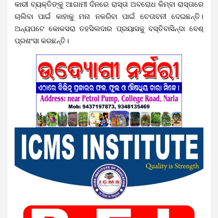
କାରୀ ବ୍ୟକ୍ତିଙ୍କୁ ଆଗାମୀ ଦିନରେ ରାସ୍ତା ଅବରୋଧ କିମ୍ବା ରାସ୍ତାରେ
ଚାଲିବା ପାଇଁ କାହାକୁ ମନା ନକରିବା ପାଇଁ ଚେତାବନୀ ଦେଇଛନ୍ତି।
ଅନ୍ୟପଟେ କୋକସରା ତହସିଲଦାର ପ୍ରୟାସକୁ ବସ୍ତିବାସିନ୍ଦା ବେଶ୍
ପ୍ରଶଂସା କରଛନ୍ତି।