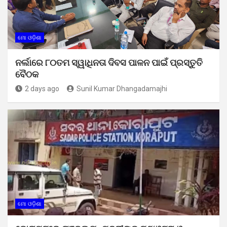
ମୋ ଓଡ଼ିଶା
ନର୍ଲାରେ ୮୦ତମ ସ୍ୱାଧିନତା ଦିବସ ପାଳନ ପାଇଁ ପ୍ରସ୍ତୁତି
ବୈଠକ
2 days ago
Sunil Kumar Dhangadamajhi
ମୋ ଓଡ଼ିଶା