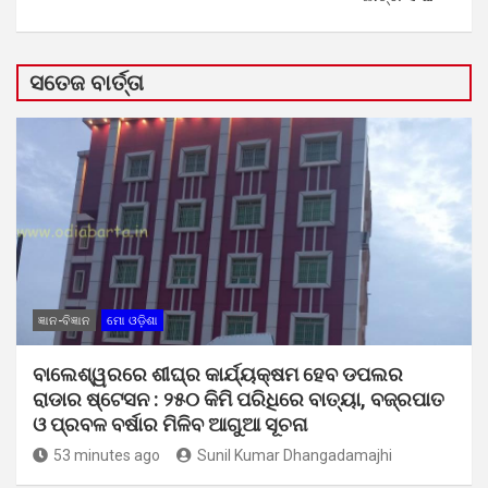
ସତେଜ ବାର୍ତ୍ତା
ଜ୍ଞାନ-ବିଜ୍ଞାନ
ମୋ ଓଡ଼ିଶା
ବାଲେଶ୍ୱରରେ ଶୀଘ୍ର କାର୍ଯ୍ୟକ୍ଷମ ହେବ ଡପଲର
ରାଡାର ଷ୍ଟେସନ : ୨୫୦ କିମି ପରିଧିରେ ବାତ୍ୟା, ବଜ୍ରପାତ
ଓ ପ୍ରବଳ ବର୍ଷାର ମିଳିବ ଆଗୁଆ ସୂଚନା
53 minutes ago
Sunil Kumar Dhangadamajhi