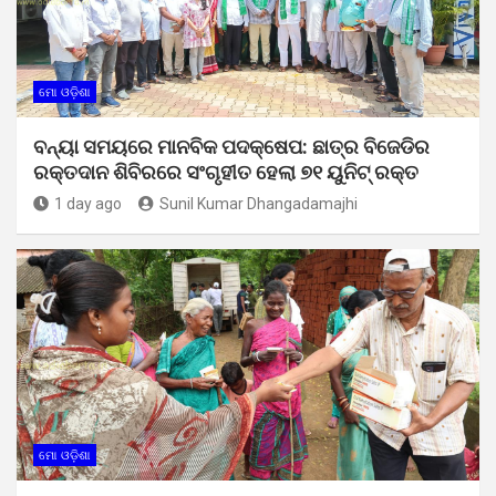
ମୋ ଓଡ଼ିଶା
ବନ୍ୟା ସମୟରେ ମାନବିକ ପଦକ୍ଷେପ: ଛାତ୍ର ବିଜେଡିର
ରକ୍ତଦାନ ଶିବିରରେ ସଂଗୃହୀତ ହେଲା ୭୧ ୟୁନିଟ୍ ରକ୍ତ
1 day ago
Sunil Kumar Dhangadamajhi
ମୋ ଓଡ଼ିଶା