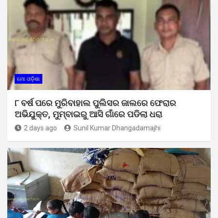
ମୋ ଓଡ଼ିଶା
୮ ବର୍ଷ ପରେ ମୁରିବାହାଲ ପୁଲିସର ଜାଲରେ ଫେରାର
ଅଭିଯୁକ୍ତ, ମୁମ୍ବାଇରୁ ଆସି ଗାଁରେ ପଡିଲା ଧରା
2 days ago
Sunil Kumar Dhangadamajhi