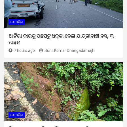
ମୋ ଓଡ଼ିଶା
ଆର୍ଟିଗା କାରକୁ ପଛପଟୁ ଧକ୍କା ଦେଲା ଯାତ୍ରୀବାହୀ ବସ, ୩
ଆହତ
7 hours ago
Sunil Kumar Dhangadamajhi
ମୋ ଓଡ଼ିଶା