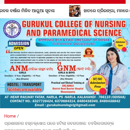
ହାତରେ ତ୍ରିରଙ୍ଗା, ମନରେ ଦେଶପ୍ରେମ: ୧୦ରେ କୋରାପୁଟରେ 
Home
ପ୍ରଶାସନର ହସ୍ତକ୍ଷେପ ପରେ ହଟିଲା ଜବରଦଖଲ: ତହସିଲଦାରଙ୍କ