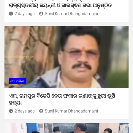
ରାଜ୍ୟସ୍ତରୀୟ ଜୟନ୍ତୀ ଓ ସାରସ୍ଵତ ସଭା ଅନୁଷ୍ଠିତ
2 days ago
Sunil Kumar Dhangadamajhi
ମୋ ଓଡ଼ିଶା
ଏମ୍. ରାମପୁର ବିଜେପି ନେତା ଫକୀର ରଣାଙ୍କୁ ଛୁରୀ ଭୁଷି
ହତ୍ୟା
2 days ago
Sunil Kumar Dhangadamajhi