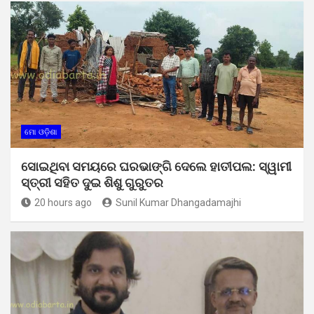
ମୋ ଓଡ଼ିଶା
ସୋଇଥିବା ସମୟରେ ଘରଭାଙ୍ଗି ଦେଲେ ହାତୀପଲ: ସ୍ୱାମୀ
ସ୍ତ୍ରୀ ସହିତ ଦୁଇ ଶିଶୁ ଗୁରୁତର
20 hours ago
Sunil Kumar Dhangadamajhi