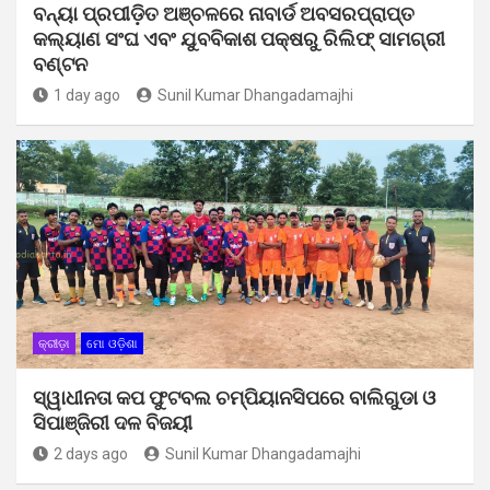
ବନ୍ୟା ପ୍ରପୀଡ଼ିତ ଅଞ୍ଚଳରେ ନାବାର୍ଡ ଅବସରପ୍ରାପ୍ତ
କଲ୍ୟାଣ ସଂଘ ଏବଂ ଯୁବବିକାଶ ପକ୍ଷରୁ ରିଲିଫ୍ ସାମଗ୍ରୀ
ବଣ୍ଟନ
1 day ago
Sunil Kumar Dhangadamajhi
କ୍ରୀଡ଼ା
ମୋ ଓଡ଼ିଶା
ସ୍ୱାଧୀନତା କପ ଫୁଟବଲ ଚମ୍ପିୟାନସିପରେ ବାଲିଗୁଡା ଓ
ସିପାଞ୍ଜିରୀ ଦଳ ବିଜୟୀ
2 days ago
Sunil Kumar Dhangadamajhi