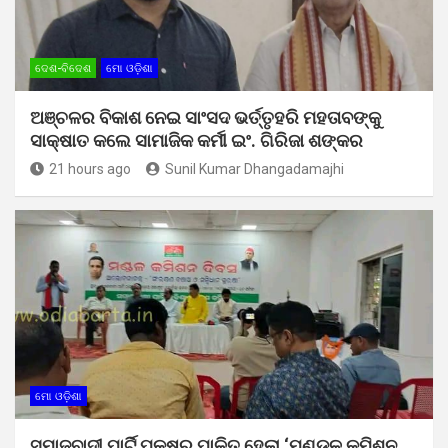
ଦେଶ-ବିଦେଶ
ମୋ ଓଡ଼ିଶା
ଅଞ୍ଚଳର ବିକାଶ ନେଇ ସାଂସଦ ଭର୍ତ୍ତୃହରି ମହତାବଙ୍କୁ
ସାକ୍ଷାତ କଲେ ସାମାଜିକ କର୍ମୀ ଇଂ. ଗିରିଜା ଶଙ୍କର
21 hours ago
Sunil Kumar Dhangadamajhi
ମୋ ଓଡ଼ିଶା
ସମାଜବାଦୀ ପାର୍ଟି ପକ୍ଷରୁ ପାଳିତ ହେଲା ‘ମଣ୍ଡଳ କମିଶନ