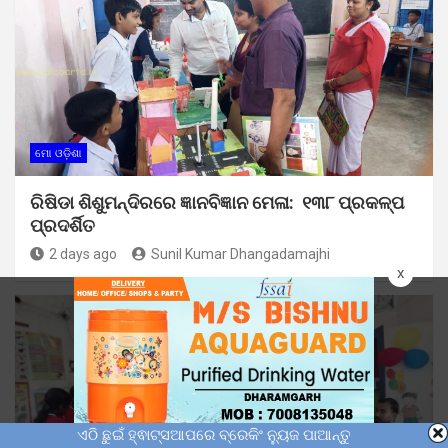
ମୋ ଓଡ଼ିଶା
ରିଷିଡା ଶିଶୁମନ୍ଦିରରେ ଜ୍ଞାନବିଜ୍ଞାନ ମେଳା: ୧୩୮ ପ୍ରକଳ୍ପ
ପ୍ରଦର୍ଶିତ
2 days ago
Sunil Kumar Dhangadamajhi
x
ଏଠି ଛୁଇଁ ହ୍ଵାଟ୍ସଆପରେ ବ୍ରେକିଂ ନ୍ୟୁଜ ପାଆନ୍ତୁ