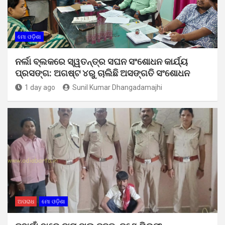
ମୋ ଓଡ଼ିଶା
ନର୍ଲା ବ୍ଲକରେ ସ୍ୱତନ୍ତ୍ର ସଘନ ସଂଶୋଧନ କାର୍ଯ୍ୟ
ପ୍ରସଙ୍ଗ: ଅଗଷ୍ଟ ୪ରୁ ଚାଲିଛି ଅସଙ୍ଗତି ସଂଶୋଧନ
1 day ago
Sunil Kumar Dhangadamajhi
ଅପରାଧ
ମୋ ଓଡ଼ିଶା