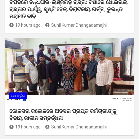
ବିପଦରେ ବନ୍ଧପାରି-ଲାଞ୍ଜିଗଡ଼ ରାସ୍ତା: ବର୍ଷାରେ ଧୋଇଗଲା
ରାସ୍ତାର ପାର୍ଶ୍ୱ, ସୃଷ୍ଟି ହେଲା ବିରାଟକାୟ ଗର୍ତ୍ତ, ତୁରନ୍ତ
ମରାମତି ଦାବି
19 hours ago
Sunil Kumar Dhangadamajhi
ମୋ ଓଡ଼ିଶା
କୋକସରା କଲେଜରେ ଅବସର ପ୍ରାପ୍ତ କର୍ମଚାରୀଙ୍କୁ
ବିଦାୟ କାଳୀନ ସମ୍ବର୍ଦ୍ଧନା
19 hours ago
Sunil Kumar Dhangadamajhi