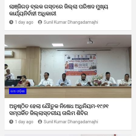
ଲାଞ୍ଜିଗଡ଼ ବ୍ଲକ ଗସ୍ତରେ ଜିଲ୍ଲା ପରିଷଦ ମୁଖ୍ୟ
କାର୍ଯ୍ୟନିର୍ବାହୀ ଅଧିକାରୀ
1 day ago
Sunil Kumar Dhangadamajhi
ମୋ ଓଡ଼ିଶା
ଅନୁଷ୍ଠିତ ହେଲା ଯୌତୁକ ନିଷେଧ ଅଧିନିୟମ-୧୯୬୧
ସମ୍ପର୍କିତ ଜିଲ୍ଲାସ୍ତରୀୟ ତାଲିମ ଶିବିର
1 day ago
Sunil Kumar Dhangadamajhi