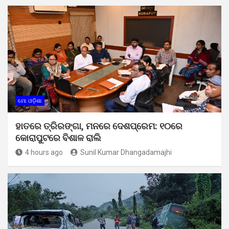
ମୋ ଓଡ଼ିଶା
ହାତରେ ତ୍ରିରଙ୍ଗା, ମନରେ ଦେଶପ୍ରେମ: ୧୦ରେ
କୋରାପୁଟରେ ବିଶାଳ ରାଲି
4 hours ago
Sunil Kumar Dhangadamajhi