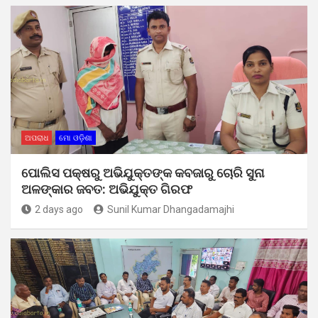
ଅପରାଧ
ମୋ ଓଡ଼ିଶା
ପୋଲିସ ପକ୍ଷରୁ ଅଭିଯୁକ୍ତଙ୍କ କବଜାରୁ ଚୋରି ସୁନା
ଅଳଙ୍କାର ଜବତ: ଅଭିଯୁକ୍ତ ଗିରଫ
2 days ago
Sunil Kumar Dhangadamajhi