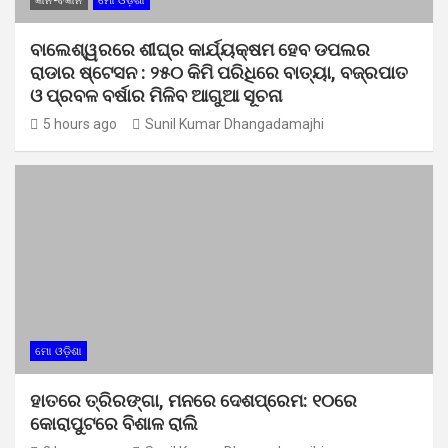
ଜ୍ଞାନ-ବିଜ୍ଞାନ
ମୋ ଓଡ଼ିଶା
ବାଲେଶ୍ୱରରେ ଶୀଘ୍ର କାର୍ଯ୍ୟକ୍ଷମ ହେବ ଡପଲର
ରାଡାର ଷ୍ଟେସନ : ୨୫୦ କିମି ପରିଧିରେ ବାତ୍ୟା, ବଜ୍ରପାତ
ଓ ପ୍ରବଳ ବର୍ଷାର ମିଳିବ ଆଗୁଆ ସୂଚନା
5 hours ago
Sunil Kumar Dhangadamajhi
ମୋ ଓଡ଼ିଶା
ହାତରେ ତ୍ରିରଙ୍ଗା, ମନରେ ଦେଶପ୍ରେମ: ୧୦ରେ
କୋରାପୁଟରେ ବିଶାଳ ରାଲି