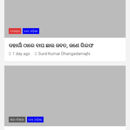
ଅପରାଧ
ମୋ ଓଡ଼ିଶା
ଡହାଗାଁ ଠାରେ ବାଘ ଛାଲ ଜବତ, ଜଣେ ଗିରଫ
1 day ago
Sunil Kumar Dhangadamajhi
ଜ୍ଞାନ-ବିଜ୍ଞାନ
ମୋ ଓଡ଼ିଶା