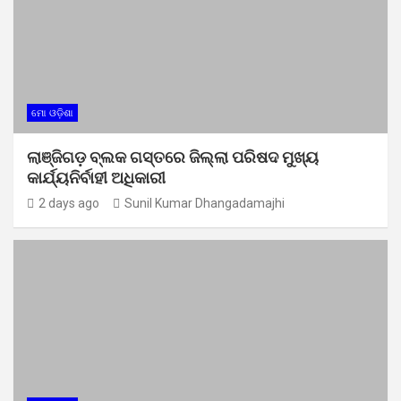
ମୋ ଓଡ଼ିଶା
ଲାଞ୍ଜିଗଡ଼ ବ୍ଲକ ଗସ୍ତରେ ଜିଲ୍ଲା ପରିଷଦ ମୁଖ୍ୟ
କାର୍ଯ୍ୟନିର୍ବାହୀ ଅଧିକାରୀ
2 days ago
Sunil Kumar Dhangadamajhi