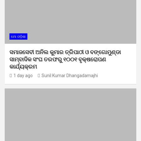
ମୋ ଓଡ଼ିଶା
ସମାଜସେବୀ ଅନିଲ କୁମାର ତ୍ରିପାଠୀ ଓ ବଙ୍ଗୋମୁଣ୍ଡା
ସାମ୍ବାଦିକ ସଂଘ ତରଫରୁ ୧୦୦୧ ବୃକ୍ଷରୋପଣ
କାର୍ଯ୍ୟକ୍ରମ
1 day ago
Sunil Kumar Dhangadamajhi