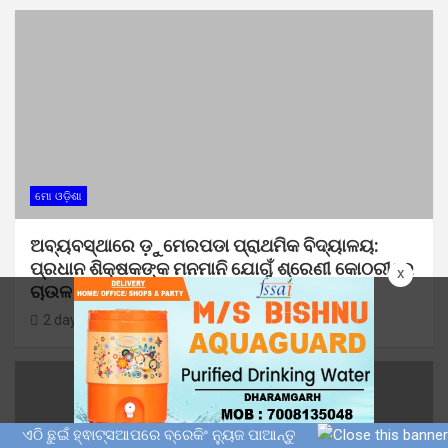
ମୋ ଓଡ଼ିଶା
ଅବ୍ୟବସ୍ଥାରେ ଡ଼ୁମେରପଡା ପ୍ରାଥମିକ ବିଦ୍ୟାଳୟ:
ପ୍ରଧାନ ଶିକ୍ଷକଙ୍କ ମନମାନି ଯୋଗୁଁ ଶ୍ରେଣୀ କୋଠରୀରେ
x
ଚାଉଳ ବସ୍ତା ଓ ଛାତ୍ର ଛାତ୍ରୀ !
2 days ago
Sunil Kumar Dhangadamajhi
ଏଠି ଛୁଇଁ ହ୍ଵାଟ୍ସଆପରେ ବ୍ରେକିଂ ନ୍ୟୁଜ ପାଆନ୍ତୁ