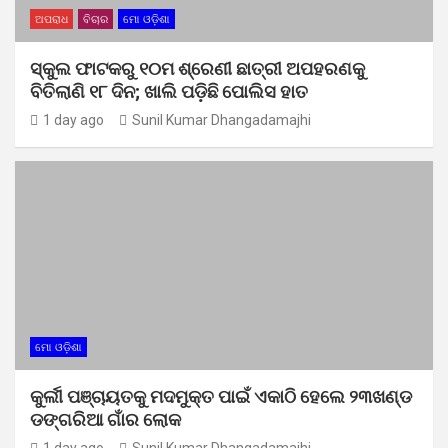
ଅପରାଧ
ବିଚାର
ମୋ ଓଡ଼ିଶା
ସ୍କୁଲ ଫାଟକରୁ ୧୦ମ ଶ୍ରେଣୀ ଛାତ୍ରୀ ଅପହରଣକୁ
ବିତିଲାଣି ୧୮ ଦିନ; ଖାଲି ପଡ଼ିଛି ପୋଲିସ ହାତ
1 day ago
Sunil Kumar Dhangadamajhi
ମୋ ଓଡ଼ିଶା
କୁର୍ଲୀ ପଞ୍ଚାୟତକୁ ମଦମୁକ୍ତ ପାଇଁ ଏକାଠି ହେଲେ ୨୩ଖଣ୍ଡ
ଡଙ୍ଗରିଆ ଗାଁର ଲୋକ
1 day ago
Sunil Kumar Dhangadamajhi