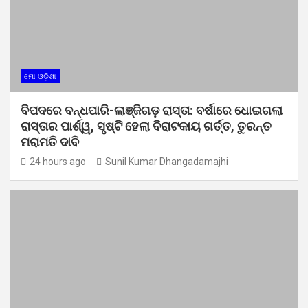
ମୋ ଓଡ଼ିଶା
ବିପଦରେ ବନ୍ଧପାରି-ଲାଞ୍ଜିଗଡ଼ ରାସ୍ତା: ବର୍ଷାରେ ଧୋଇଗଲା
ରାସ୍ତାର ପାର୍ଶ୍ୱ, ସୃଷ୍ଟି ହେଲା ବିରାଟକାୟ ଗର୍ତ୍ତ, ତୁରନ୍ତ
ମରାମତି ଦାବି
24 hours ago
Sunil Kumar Dhangadamajhi