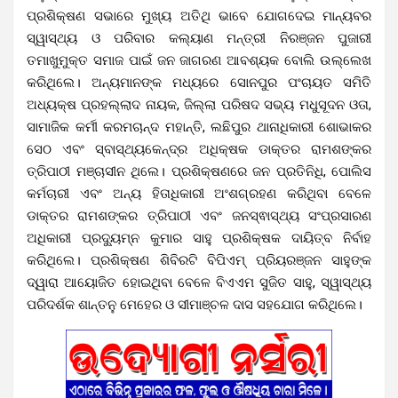
ପ୍ରଶିକ୍ଷଣ ସଭାରେ ମୁଖ୍ୟ ଅତିଥି ଭାବେ ଯୋଗଦେଇ ମାନ୍ୟବର
ସ୍ୱାସ୍ଥ୍ୟ ଓ ପରିବାର କଲ୍ୟାଣ ମନ୍ତ୍ରୀ ନିରଞ୍ଜନ ପୁଜାରୀ
ତମାଖୁମୁକ୍ତ ସମାଜ ପାଇଁ ଜନ ଜାଗରଣ ଆବଶ୍ୟକ ବୋଲି ଉଲ୍ଲେଖ
କରିଥିଲେ। ଅନ୍ୟମାନଙ୍କ ମଧ୍ୟରେ ସୋନପୁର ପଂଚାୟତ ସମିତି
ଅଧ୍ୟକ୍ଷ ପ୍ରହଲ୍ଲାଦ ନାୟକ, ଜିଲ୍ଲା ପରିଷଦ ସଭ୍ୟ ମଧୁସୂଦନ ଓତା,
ସାମାଜିକ କର୍ମୀ କରମଚାନ୍ଦ ମହାନ୍ତି, ଲଛିପୁର ଥାନାଧିକାରୀ ଶୋଭାକର
ସେଠ ଏବଂ ସ୍ବାସ୍ଥ୍ୟକେନ୍ଦ୍ର ଅଧିକ୍ଷକ ଡାକ୍ତର ରାମଶଙ୍କର
ତ୍ରିପାଠୀ ମଞ୍ଚାସୀନ ଥିଲେ। ପ୍ରଶିକ୍ଷଣରେ ଜନ ପ୍ରତିନିଧି, ପୋଲିସ
କର୍ମଚାରୀ ଏବଂ ଅନ୍ୟ ହିତାଧିକାରୀ ଅଂଶଗ୍ରହଣ କରିଥିବା ବେଳେ
ଡାକ୍ତର ରାମଶଙ୍କର ତ୍ରିପାଠୀ ଏବଂ ଜନସ୍ଵାସ୍ଥ୍ୟ ସଂପ୍ରସାରଣ
ଅଧିକାରୀ ପ୍ରଦ୍ୟୁମ୍ନ କୁମାର ସାହୁ ପ୍ରଶିକ୍ଷକ ଦାୟିତ୍ବ ନିର୍ବାହ
କରିଥିଲେ। ପ୍ରଶିକ୍ଷଣ ଶିବିରଟି ବିପିଏମ୍ ପ୍ରିୟରଞ୍ଜନ ସାହୁଙ୍କ
ଦ୍ୱାରା ଆୟୋଜିତ ହୋଇଥିବା ବେଳେ ବିଏଏମ ସୁଜିତ ସାହୁ, ସ୍ୱାସ୍ଥ୍ୟ
ପରିଦର୍ଶକ ଶାନ୍ତନୁ ମେହେର ଓ ସୀମାଞ୍ଚଳ ଦାସ ସହଯୋଗ କରିଥିଲେ।