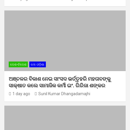
ଦେଶ-ବିଦେଶ
ମୋ ଓଡ଼ିଶା
ଅଞ୍ଚଳର ବିକାଶ ନେଇ ସାଂସଦ ଭର୍ତ୍ତୃହରି ମହତାବଙ୍କୁ
ସାକ୍ଷାତ କଲେ ସାମାଜିକ କର୍ମୀ ଇଂ. ଗିରିଜା ଶଙ୍କର
1 day ago
Sunil Kumar Dhangadamajhi