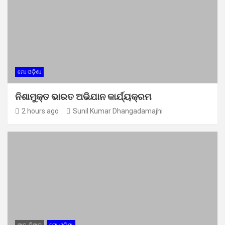
ମୋ ଓଡ଼ିଶା
ନିଶାମୁକ୍ତ ଭାରତ ଅଭିଯାନ କାର୍ଯ୍ୟକ୍ରମ
2 hours ago
Sunil Kumar Dhangadamajhi