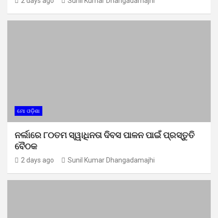
2 days ago
Sunil Kumar Dhangadamajhi
ମୋ ଓଡ଼ିଶା
ନର୍ଲାରେ ୮୦ତମ ସ୍ୱାଧିନତା ଦିବସ ପାଳନ ପାଇଁ ପ୍ରସ୍ତୁତି
ବୈଠକ
2 days ago
Sunil Kumar Dhangadamajhi