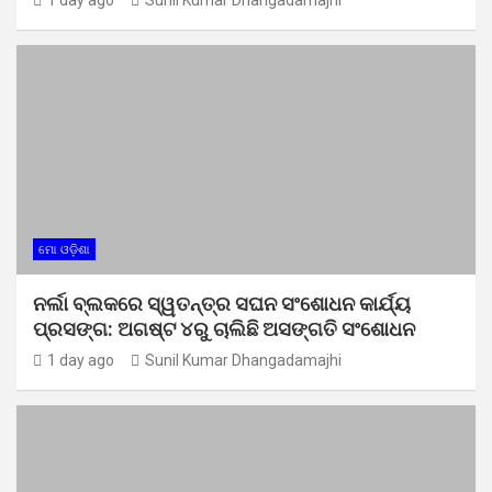
ମୋ ଓଡ଼ିଶା
ନର୍ଲା ବ୍ଲକରେ ସ୍ୱତନ୍ତ୍ର ସଘନ ସଂଶୋଧନ କାର୍ଯ୍ୟ
ପ୍ରସଙ୍ଗ: ଅଗଷ୍ଟ ୪ରୁ ଚାଲିଛି ଅସଙ୍ଗତି ସଂଶୋଧନ
1 day ago
Sunil Kumar Dhangadamajhi