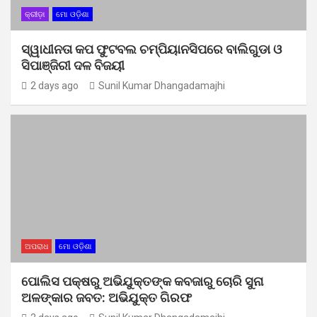
କ୍ରୀଡ଼ା
ମୋ ଓଡ଼ିଶା
ସ୍ୱାଧୀନତା କପ ଫୁଟବଲ ଚମ୍ପିୟାନସିପରେ ବାଲିଗୁଡା ଓ
ସିପାଞ୍ଜିରୀ ଦଳ ବିଜୟୀ
2 days ago
Sunil Kumar Dhangadamajhi
ଅପରାଧ
ମୋ ଓଡ଼ିଶା
ପୋଲିସ ପକ୍ଷରୁ ଅଭିଯୁକ୍ତଙ୍କ କବଜାରୁ ଚୋରି ସୁନା
ଅଳଙ୍କାର ଜବତ: ଅଭିଯୁକ୍ତ ଗିରଫ