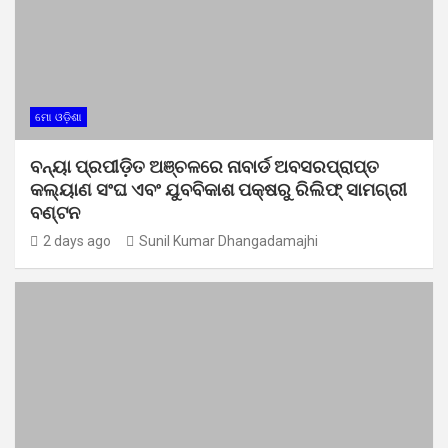
ମୋ ଓଡ଼ିଶା
ବନ୍ୟା ପ୍ରପୀଡ଼ିତ ଅଞ୍ଚଳରେ ନାବାର୍ଡ ଅବସରପ୍ରାପ୍ତ
କଲ୍ୟାଣ ସଂଘ ଏବଂ ଯୁବବିକାଶ ପକ୍ଷରୁ ରିଲିଫ୍ ସାମଗ୍ରୀ
ବଣ୍ଟନ
2 days ago
Sunil Kumar Dhangadamajhi