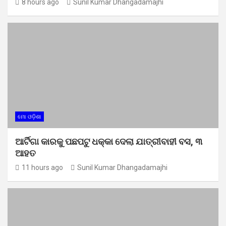
8 hours ago
Sunil Kumar Dhangadamajhi
ମୋ ଓଡ଼ିଶା
ଆର୍ଟିଗା କାରକୁ ପଛପଟୁ ଧକ୍କା ଦେଲା ଯାତ୍ରୀବାହୀ ବସ, ୩
ଆହତ
11 hours ago
Sunil Kumar Dhangadamajhi