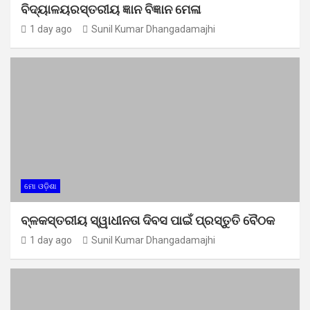
ବିଦ୍ୟାଳୟରସ୍ତରୀୟ ଜ୍ଞାନ ବିଜ୍ଞାନ ମେଳା
1 day ago
Sunil Kumar Dhangadamajhi
ମୋ ଓଡ଼ିଶା
ବ୍ଳକସ୍ତରୀୟ ସ୍ୱାଧୀନତା ଦିବସ ପାଇଁ ପ୍ରସ୍ତୁତି ବୈଠକ
1 day ago
Sunil Kumar Dhangadamajhi