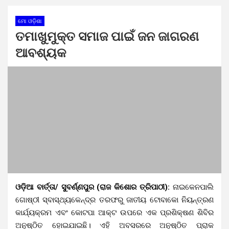
ମୋ ଓଡ଼ିଶା
ତମାଖୁମୁକ୍ତ ସମାଜ ପାଇଁ ଜନ ଜାଗରଣ
ଆବଶ୍ୟକ
ଓଡ଼ିଆ ବାର୍ତ୍ତା/ ସୁବର୍ଣ୍ଣପୁର (ରାଜ କିଶୋର ତ୍ରିପାଠୀ):
ନାଇକେନପାଲି
ଗୋଷ୍ଠୀ ସ୍ବାସ୍ଥ୍ୟକେନ୍ଦ୍ର ତରଫରୁ ଜାତୀୟ ଟୋବାକୋ ନିୟନ୍ତ୍ରଣ
କାର୍ଯ୍ୟକ୍ରମ ଏବଂ କୋଟପା ଆକ୍ଟ ଉପରେ ଏକ ପ୍ରଶିକ୍ଷଣ ଶିବିର
ଅନୁଷ୍ଠିତ ହୋଇଯାଇଛି। ଏହି ଅବସରରେ ଅନୁଷ୍ଠିତ ପ୍ରାକ