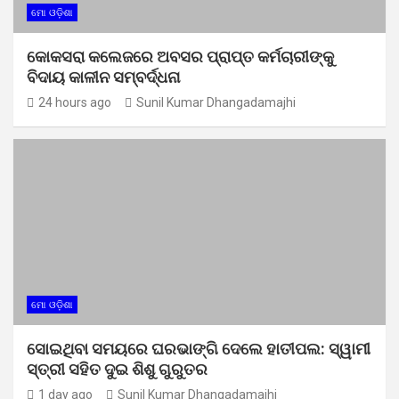
ମୋ ଓଡ଼ିଶା
କୋକସରା କଲେଜରେ ଅବସର ପ୍ରାପ୍ତ କର୍ମଚାରୀଙ୍କୁ
ବିଦାୟ କାଳୀନ ସମ୍ବର୍ଦ୍ଧନା
24 hours ago
Sunil Kumar Dhangadamajhi
ମୋ ଓଡ଼ିଶା
ସୋଇଥିବା ସମୟରେ ଘରଭାଙ୍ଗି ଦେଲେ ହାତୀପଲ: ସ୍ୱାମୀ
ସ୍ତ୍ରୀ ସହିତ ଦୁଇ ଶିଶୁ ଗୁରୁତର
1 day ago
Sunil Kumar Dhangadamajhi