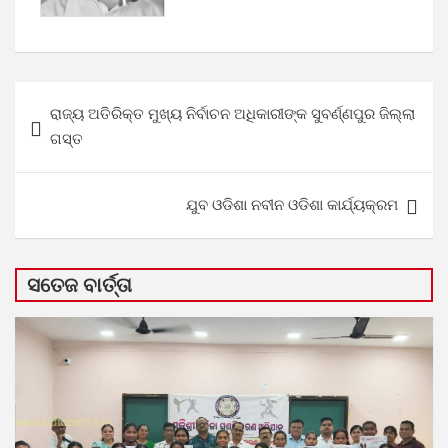
Post
ରାଜ୍ୟ ଅତିରିକ୍ତ ମୁଖ୍ୟ ନିର୍ବାଚନ ଅଧିକାରୀଙ୍କ ସୁବର୍ଣ୍ଣପୁର ଜିଲ୍ଲା
navigation
ଗସ୍ତ
ଯୁବ ଓଡିଶା ନବୀନ ଓଡିଶା କାର୍ଯ୍ୟକ୍ରମ
ସତେଜ ବାର୍ତ୍ତା