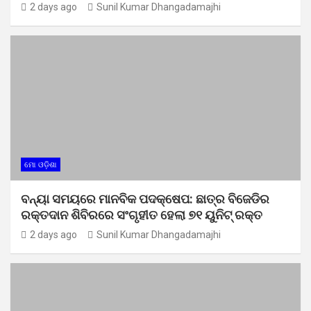
2 days ago
Sunil Kumar Dhangadamajhi
ମୋ ଓଡ଼ିଶା
ବନ୍ୟା ସମୟରେ ମାନବିକ ପଦକ୍ଷେପ: ଛାତ୍ର ବିଜେଡିର
ରକ୍ତଦାନ ଶିବିରରେ ସଂଗୃହୀତ ହେଲା ୭୧ ୟୁନିଟ୍ ରକ୍ତ
2 days ago
Sunil Kumar Dhangadamajhi