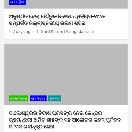
ମୋ ଓଡ଼ିଶା
ଅନୁଷ୍ଠିତ ହେଲା ଯୌତୁକ ନିଷେଧ ଅଧିନିୟମ-୧୯୬୧
ସମ୍ପର୍କିତ ଜିଲ୍ଲାସ୍ତରୀୟ ତାଲିମ ଶିବିର
2 days ago
Sunil Kumar Dhangadamajhi
ଦେଶ-ବିଦେଶ
ମୋ ଓଡ଼ିଶା
ରାଜନୀତି
ବାଲେଶ୍ୱରର ବିକାଶ ପ୍ରସଙ୍ଗ ନେଇ କେନ୍ଦ୍ର
ଗୃହମନ୍ତ୍ରୀ ଅମିତ ଶାହଙ୍କ ସହ ଆଲୋଚନା କଲେ ପୂର୍ବତନ
ସାଂସଦ ରବୀନ୍ଦ୍ର ଜେନା