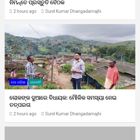
ନିମନ୍ତେ ପ୍ରସ୍ତୁତି ବୈଠକ
2 hours ago
Sunil Kumar Dhangadamajhi
ମୋ ଓଡ଼ିଶା
ରାଜନୀତି
ଲୋକଙ୍କ ଦୁଆରେ ବିଧାୟକ: ମୌଳିକ ସମସ୍ୟା ନେଇ
ତତ୍ପରତା
2 hours ago
Sunil Kumar Dhangadamajhi