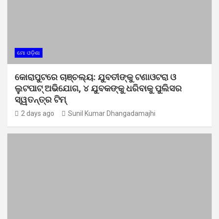
ମୋ ଓଡ଼ିଶା
କୋରାପୁଟରେ ଚାଞ୍ଚଲ୍ୟ: ଯୁବତୀଙ୍କୁ ଟଣାଓଟରା ଓ
ଲୁଟପାଟ୍ ଅଭିଯୋଗ, ୪ ଯୁବକଙ୍କୁ ଧରିବାକୁ ପୁଲିସର
ସ୍ୱତନ୍ତ୍ର ଟିମ୍
2 days ago
Sunil Kumar Dhangadamajhi