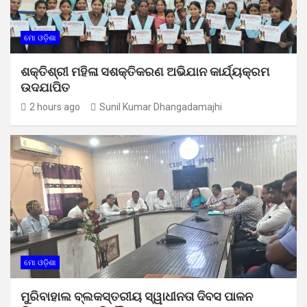
ମୋ ଓଡ଼ିଶା
ଶକ୍ତିଶ୍ରୀ ମହିଳା ସଶକ୍ତିକରଣ ଅଭିଯାନ କାର୍ଯ୍ୟକ୍ରମ
ଉଦଯାପିତ
2 hours ago
Sunil Kumar Dhangadamajhi
ମୋ ଓଡ଼ିଶା
ମୁରିବାହାଲ ବ୍ଲକସ୍ତରୀୟ ସ୍ୱାଧୀନତା ଦିବସ ପାଳନ