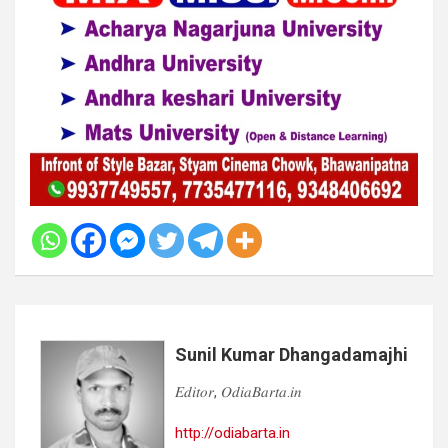
Sunil Kumar Dhangadamajhi
𝐸𝑑𝑖𝑡𝑜𝑟, 𝑂𝑑𝑖𝑎𝐵𝑎𝑟𝑡𝑎.𝑖𝑛
http://odiabarta.in