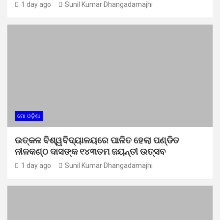
1 day ago
Sunil Kumar Dhangadamajhi
ମୋ ଓଡ଼ିଶା
ଉତ୍କଳ ବିଶ୍ୱବିଦ୍ୟାଳୟରେ ପାଳିତ ହେଲା ପଣ୍ଡିତ
ନୀଳକଣ୍ଠ ଦାସଙ୍କ ୧୪୩ତମ ଜୟନ୍ତୀ ଉତ୍ସବ
1 day ago
Sunil Kumar Dhangadamajhi