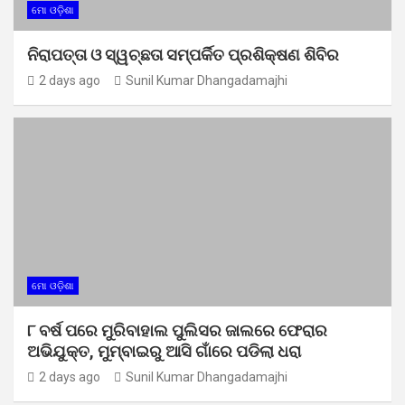
ମୋ ଓଡ଼ିଶା
ନିରାପତ୍ତା ଓ ସ୍ୱଚ୍ଛତା ସମ୍ପର୍କିତ ପ୍ରଶିକ୍ଷଣ ଶିବିର
2 days ago
Sunil Kumar Dhangadamajhi
ମୋ ଓଡ଼ିଶା
୮ ବର୍ଷ ପରେ ମୁରିବାହାଲ ପୁଲିସର ଜାଲରେ ଫେରାର
ଅଭିଯୁକ୍ତ, ମୁମ୍ବାଇରୁ ଆସି ଗାଁରେ ପଡିଲା ଧରା
2 days ago
Sunil Kumar Dhangadamajhi