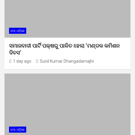
ମୋ ଓଡ଼ିଶା
ସମାଜବାଦୀ ପାର୍ଟି ପକ୍ଷରୁ ପାଳିତ ହେଲା ‘ମଣ୍ଡଳ କମିଶନ
ଦିବସ’
1 day ago
Sunil Kumar Dhangadamajhi
ମୋ ଓଡ଼ିଶା