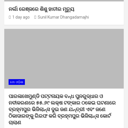
ନର୍ଲା ରେଞ୍ଜରେ ଶିଶୁ ହାତୀର ମୃତ୍ୟୁ
1 day ago
Sunil Kumar Dhangadamajhi
ମୋ ଓଡ଼ିଶା
ପାରଳାଖେମୁଣ୍ଡି ପଟ୍ଟନାୟକ ବନ୍ଧ ପୁନରୁଦ୍ଧାର ଓ
ନବୀକରଣରେ ୫୫.୬୯ ଲକ୍ଷ ଟଙ୍କାର ଠକେଇ ଘଟଣାରେ
ବ୍ରହ୍ମପୁର ଭିଜିଲାନ୍ସ ଦୁଇ ଜଣ ଯନ୍ତ୍ରୀ ଏବଂ ଜଣେ
ଠିକାଦାରଙ୍କୁ ଗିରଫ କରି ବ୍ରହ୍ମପୁର ଭିଜିଲାନ୍ସ କୋର୍ଟ
ଚାଲାଣ