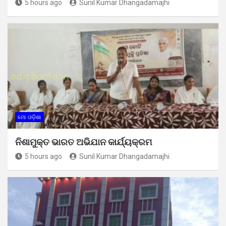
5 hours ago
Sunil Kumar Dhangadamajhi
ମୋ ଓଡ଼ିଶା
ନିଶାମୁକ୍ତ ଭାରତ ଅଭିଯାନ କାର୍ଯ୍ୟକ୍ରମ
5 hours ago
Sunil Kumar Dhangadamajhi