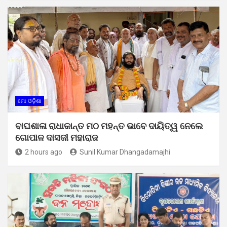
ମୋ ଓଡ଼ିଶା
ବାଘଶାଳା ରାଧାକାନ୍ତ ମଠ ମହନ୍ତ ଭାବେ ଦାୟିତ୍ୱ ନେଲେ
ଗୋପାଳ ଦାସଜୀ ମହାରାଜ
2 hours ago
Sunil Kumar Dhangadamajhi