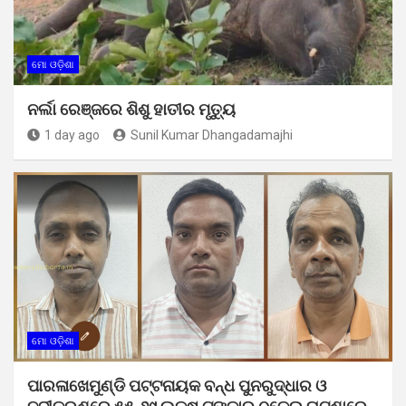
ମୋ ଓଡ଼ିଶା
ନର୍ଲା ରେଞ୍ଜରେ ଶିଶୁ ହାତୀର ମୃତ୍ୟୁ
1 day ago
Sunil Kumar Dhangadamajhi
ମୋ ଓଡ଼ିଶା
ପାରଳାଖେମୁଣ୍ଡି ପଟ୍ଟନାୟକ ବନ୍ଧ ପୁନରୁଦ୍ଧାର ଓ