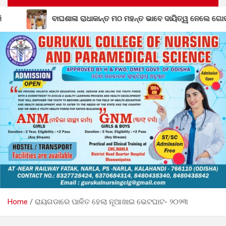
 ମଠ ମହନ୍ତ ଭାବେ ଦାୟିତ୍ୱ ନେଲେ ଗୋପାଳ ଦାସଜୀ ମହାରାଜ
ନି
Home
ରାୟଗଡାରେ ପାଳିତ ହେଲା ନୂଆଖାଇ ଭେଟଘାଟ- ୨୦୨୩