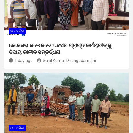
ମୋ ଓଡ଼ିଶା
କୋକସରା କଲେଜରେ ଅବସର ପ୍ରାପ୍ତ କର୍ମଚାରୀଙ୍କୁ
ବିଦାୟ କାଳୀନ ସମ୍ବର୍ଦ୍ଧନା
1 day ago
Sunil Kumar Dhangadamajhi
ମୋ ଓଡ଼ିଶା