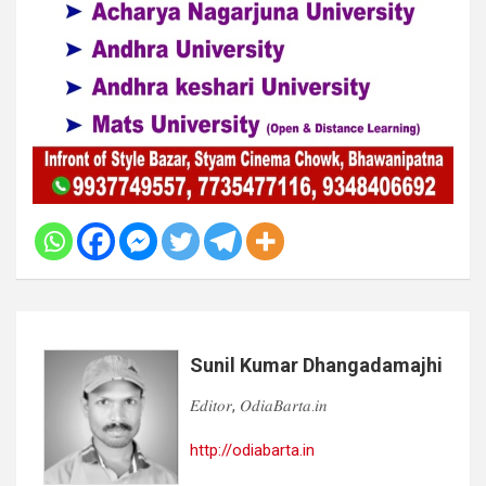
Sunil Kumar Dhangadamajhi
𝐸𝑑𝑖𝑡𝑜𝑟, 𝑂𝑑𝑖𝑎𝐵𝑎𝑟𝑡𝑎.𝑖𝑛
http://odiabarta.in