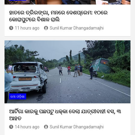
ହାତରେ ତ୍ରିରଙ୍ଗା, ମନରେ ଦେଶପ୍ରେମ: ୧୦ରେ
କୋରାପୁଟରେ ବିଶାଳ ରାଲି
11 hours ago
Sunil Kumar Dhangadamajhi
ମୋ ଓଡ଼ିଶା
ଆର୍ଟିଗା କାରକୁ ପଛପଟୁ ଧକ୍କା ଦେଲା ଯାତ୍ରୀବାହୀ ବସ, ୩
ଆହତ
14 hours ago
Sunil Kumar Dhangadamajhi