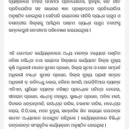
ବ୍ୟଞ୍ଜନରେ ତିଆରି ପିଠାମିଠା ପ୍ରତିଯୋଗିତା, ହୁଳହୁଳି, ନାଚ ଗୀତ
ପ୍ରତିଯୋଗିତା ସହ ସାଧାରଣ ଜ୍ଞାନ ପ୍ରଶ୍ନତ୍ତର ପ୍ରତିଯୋଗିତା
ଅନୁଷ୍ଠିତ ହୋଇଥିଲା | ସେହିପରି ରାୟଗଡାର ପୀଡିସି ଡ୍ୟାନ୍ସ ଗ୍ରୁପ ଓ
ବଲାଙ୍ଗୀର ଜିଲ୍ଲାରୁ ଆସିଥିବା ପଞ୍ଚମ ଡ୍ୟାନ୍ସ ଗ୍ରୁପ ତରଫରୁ
ସମ୍ବଲପୁରୀ ନାଚଗୀତର ପରିବେଷଣ କରାଯାଇଥିଲା |
ଏହି ଭେଟଘାଟ କାର୍ଯ୍ୟକ୍ରମରେ ଅନ୍ୟ ମାନଙ୍କ ମଧ୍ୟରେ ପଶ୍ଚିମ
ଓଡିଶା ବାସିନ୍ଦା ତଥା ରାୟଗଡା ଜିଲ୍ଲାରେ କାର୍ଯ୍ୟରତ ଜିଲ୍ଲା ମୁଖ୍ୟ
କୃଷି ଅଧିକାରୀ ମନୋଜ କୁମାର ପ୍ରଧାନ, ଜିଲ୍ଲା ସୂଚନା ଓ ଲୋକ ସମ୍ପର୍କ
ଅଧିକାରୀ ବସନ୍ତ କୁମାର ପ୍ରଧାନ, ଜିଲ୍ଲା ମୁଖ୍ୟ ପ୍ରାଣୀ ସମ୍ପଦ
ଅଧିକାରୀ ଡ଼. ହାଡିବନ୍ଧୁ ଭୋଇ, ହରିହର ଖମାରି, ଆଇଡ଼ିବିଆଇ ବ୍ୟାଙ୍କ
ଏଡିଏମ, ୟୁନିୟନ ବ୍ୟାଙ୍କ ବରିଷ୍ଠ ପ୍ରବନ୍ଧକ ପବିତ୍ର ବେହେରା,
ସୀତାରାମ ପ୍ରଧାନ, ଶାନ୍ତନୁ ମହାକୁଡ଼, ସୁଶାନ୍ତ ପ୍ରଧାନ, ଅନିଲ ମାଝୀ,
ଦିବାକର ଧଙ୍ଗାଡ଼ମାଝି, ରବୀନ୍ଦ୍ର ବାରିକ, ଚକାମନ ବାରିକ, ମହେନ୍ଦ୍ର
ବରାଇ, ଡି.ପି.ଦାଶ, ମଦନ ବୁଦୁଲା, ସାମ୍ବାଦିକ ଶିବ ନାରାୟଣ ଗଉଡଙ୍କ
ସମେତ ଅନ୍ୟମାନେ ଉପସ୍ଥିତ ରହିଥିଲେ | କାର୍ଯ୍ୟକ୍ରମରେ ବିଭିନ୍ନ
ରଙ୍ଗାରଙ୍ଗ ସାଂସ୍କୃତିକ କାର୍ଯ୍ୟକ୍ରମ ଅନୁଷ୍ଠିତ ହୋଇଥିଲା |