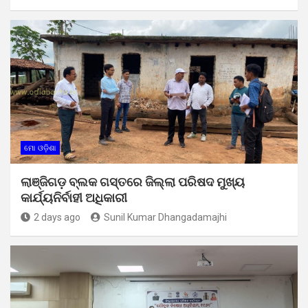
ମୋ ଓଡ଼ିଶା
ଲାଞ୍ଜିଗଡ଼ ବ୍ଲକ ଗସ୍ତରେ ଜିଲ୍ଲା ପରିଷଦ ମୁଖ୍ୟ
କାର୍ଯ୍ୟନିର୍ବାହୀ ଅଧିକାରୀ
2 days ago
Sunil Kumar Dhangadamajhi