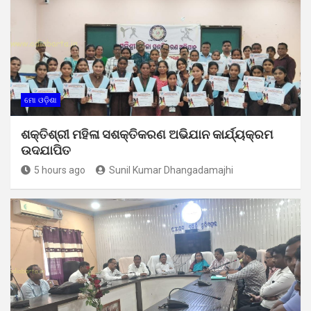
ମୋ ଓଡ଼ିଶା
ଶକ୍ତିଶ୍ରୀ ମହିଳା ସଶକ୍ତିକରଣ ଅଭିଯାନ କାର୍ଯ୍ୟକ୍ରମ
ଉଦଯାପିତ
5 hours ago
Sunil Kumar Dhangadamajhi