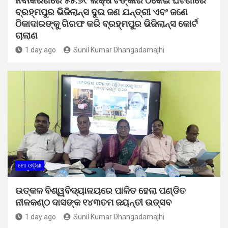
ନବୀକରଣରେ ୫୫.୬୯ ଲକ୍ଷ ଟଙ୍କାର ଠକେଇ ଘଟଣାରେ
ବ୍ରହ୍ମପୁର ଭିଜିଲାନ୍ସ ଦୁଇ ଜଣ ଯନ୍ତ୍ରୀ ଏବଂ ଜଣେ
ଠିକାଦାରଙ୍କୁ ଗିରଫ କରି ବ୍ରହ୍ମପୁର ଭିଜିଲାନ୍ସ କୋର୍ଟ
ଚାଲାଣ
1 day ago
Sunil Kumar Dhangadamajhi
ମୋ ଓଡ଼ିଶା
ଉତ୍କଳ ବିଶ୍ୱବିଦ୍ୟାଳୟରେ ପାଳିତ ହେଲା ପଣ୍ଡିତ
ନୀଳକଣ୍ଠ ଦାସଙ୍କ ୧୪୩ତମ ଜୟନ୍ତୀ ଉତ୍ସବ
1 day ago
Sunil Kumar Dhangadamajhi