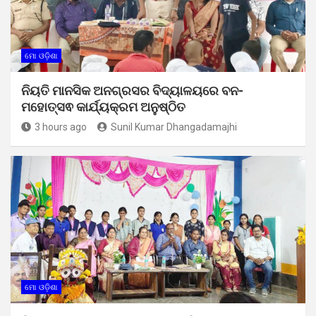
ମୋ ଓଡ଼ିଶା
ନିୟତି ମାନସିକ ଅନଗ୍ରସର ବିଦ୍ୟାଳୟରେ ବନ-
ମହୋତ୍ସଵ କାର୍ଯ୍ୟକ୍ରମ ଅନୁଷ୍ଠିତ
3 hours ago
Sunil Kumar Dhangadamajhi
ମୋ ଓଡ଼ିଶା