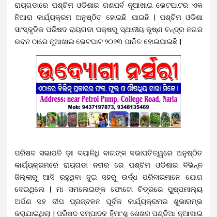
ରାୟଗଡାରେ ପଶ୍ଚିମ ଓଡିଶାର ଗଣପର୍ବ ନୂଆଖାଇ ଭେଟଘାଟର ଏକ
ନିଆରା କାର୍ଯ୍ୟକ୍ରମ ଅନୁଷ୍ଠିତ ହୋଇଛି ଯାଇଛି | ପଶ୍ଚିମ ଓଡିଶା
ସାଂସ୍କୃତିକ ପରିଷଦ ରାୟଗଡା ପକ୍ଷରୁ ସ୍ଥାନୀୟ କୃଷ୍ଣ ଚନ୍ଦ୍ର ନଗର
ଭବନ ଠାରେ ନୂଆଖାଇ ଭେଟଘାଟ ୨୦୨୩ ପାଳିତ ହୋଇଯାଇଛି |
ପରିଷଦ ସଭାପତି ଡ଼ଃ ଦୟାନିଧି ବାଗଙ୍କ ସଭାପତିତ୍ୱରେ ଅନୁଷ୍ଠିତ
କାର୍ଯ୍ୟକ୍ରମରେ ରାୟଗଡା ନଗର ରେ ପଶ୍ଚିମ ଓଡିଶାର ବିଭିନ୍ନ
ଜିଲ୍ଲାରୁ ଆସି ରହୁଥିବା ଦୁଇ ସହରୁ ଉର୍ଦ୍ଧ ପରିବାରମାନେ ଯୋଗ
ଦେଇଥିଲେ | ମା ସମଲେଇଙ୍କ ଫୋଟୋ ଚିତ୍ରରେ ପୁଷ୍ପମାଲ୍ୟ
ଅର୍ପଣ ସହ ଦୀପ ପ୍ରଜ୍ବଳନ ପୂର୍ବକ କାର୍ଯ୍ୟକ୍ରମର ଶୁଭାରମ୍ଭ
କରାଯାଇଥିଲା | ପରିଷଦ ସମ୍ପାଦକ ହିମାଂଶୁ ଶେଖର ପଣ୍ଡିଆ ନୂଆଖାଇ