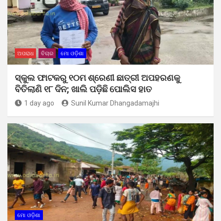
ଅପରାଧ
ବିଚାର
ମୋ ଓଡ଼ିଶା
ସ୍କୁଲ ଫାଟକରୁ ୧୦ମ ଶ୍ରେଣୀ ଛାତ୍ରୀ ଅପହରଣକୁ
ବିତିଲାଣି ୧୮ ଦିନ; ଖାଲି ପଡ଼ିଛି ପୋଲିସ ହାତ
1 day ago
Sunil Kumar Dhangadamajhi
ମୋ ଓଡ଼ିଶା