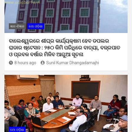
ଜ୍ଞାନ-ବିଜ୍ଞାନ
ମୋ ଓଡ଼ିଶା
ବାଲେଶ୍ୱରରେ ଶୀଘ୍ର କାର୍ଯ୍ୟକ୍ଷମ ହେବ ଡପଲର
ରାଡାର ଷ୍ଟେସନ : ୨୫୦ କିମି ପରିଧିରେ ବାତ୍ୟା, ବଜ୍ରପାତ
ଓ ପ୍ରବଳ ବର୍ଷାର ମିଳିବ ଆଗୁଆ ସୂଚନା
8 hours ago
Sunil Kumar Dhangadamajhi
ମୋ ଓଡ଼ିଶା