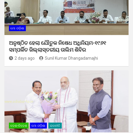
ମୋ ଓଡ଼ିଶା
ଅନୁଷ୍ଠିତ ହେଲା ଯୌତୁକ ନିଷେଧ ଅଧିନିୟମ-୧୯୬୧
ସମ୍ପର୍କିତ ଜିଲ୍ଲାସ୍ତରୀୟ ତାଲିମ ଶିବିର
2 days ago
Sunil Kumar Dhangadamajhi
ଦେଶ-ବିଦେଶ
ମୋ ଓଡ଼ିଶା
ରାଜନୀତି