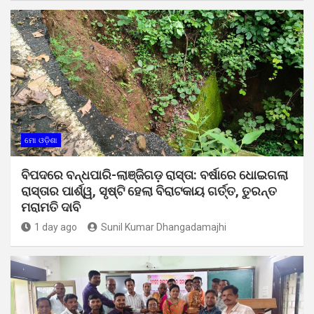
ମୋ ଓଡ଼ିଶା
ବିପଦରେ ବନ୍ଧପାରି-ଲାଞ୍ଜିଗଡ଼ ରାସ୍ତା: ବର୍ଷାରେ ଧୋଇଗଲା
ରାସ୍ତାର ପାର୍ଶ୍ୱ, ସୃଷ୍ଟି ହେଲା ବିରାଟକାୟ ଗର୍ତ୍ତ, ତୁରନ୍ତ
ମରାମତି ଦାବି
1 day ago
Sunil Kumar Dhangadamajhi