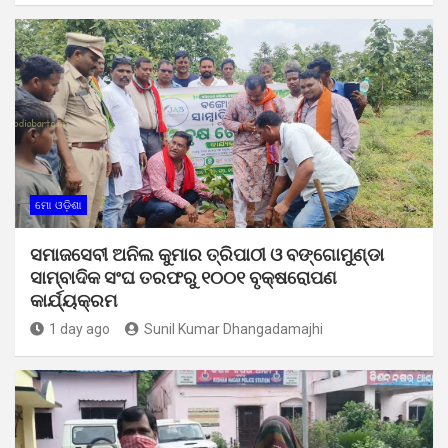
ମୋ ଓଡ଼ିଶା
ସମାଜସେବୀ ଅନିଲ କୁମାର ତ୍ରିପାଠୀ ଓ ବଙ୍ଗୋମୁଣ୍ଡା
ସାମ୍ବାଦିକ ସଂଘ ତରଫରୁ ୧୦୦୧ ବୃକ୍ଷରୋପଣ
କାର୍ଯ୍ୟକ୍ରମ
1 day ago
Sunil Kumar Dhangadamajhi