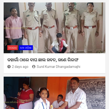
ଅପରାଧ
ମୋ ଓଡ଼ିଶା
ଡହାଗାଁ ଠାରେ ବାଘ ଛାଲ ଜବତ, ଜଣେ ଗିରଫ
2 days ago
Sunil Kumar Dhangadamajhi