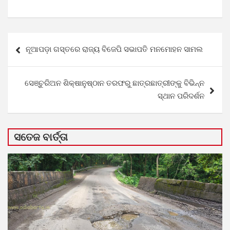
Post
ନୂଆପଡ଼ା ଗସ୍ତରେ ରାଜ୍ୟ ବିଜେପି ସଭାପତି ମନମୋହନ ସାମଲ
navigation
ସେଞ୍ଚୁରିଅନ ଶିକ୍ଷାନୁଷ୍ଠାନ ତରଫରୁ ଛାତ୍ରଛାତ୍ରୀଙ୍କୁ ବିଭିନ୍ନ
ସ୍ଥାନ ପରିଦର୍ଶନ
ସତେଜ ବାର୍ତ୍ତା