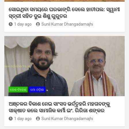
ସୋଇଥିବା ସମୟରେ ଘରଭାଙ୍ଗି ଦେଲେ ହାତୀପଲ: ସ୍ୱାମୀ
ସ୍ତ୍ରୀ ସହିତ ଦୁଇ ଶିଶୁ ଗୁରୁତର
1 day ago
Sunil Kumar Dhangadamajhi
ଦେଶ-ବିଦେଶ
ମୋ ଓଡ଼ିଶା
ଅଞ୍ଚଳର ବିକାଶ ନେଇ ସାଂସଦ ଭର୍ତ୍ତୃହରି ମହତାବଙ୍କୁ
ସାକ୍ଷାତ କଲେ ସାମାଜିକ କର୍ମୀ ଇଂ. ଗିରିଜା ଶଙ୍କର
1 day ago
Sunil Kumar Dhangadamajhi