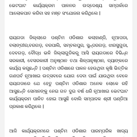
ଭେଟଘାଟ କାର୍ଯ୍ୟକ୍ରମ ପାଳନର ଉଦ୍ଦେଶ୍ୟ ସମ୍ପର୍କରେ
ଆଲୋକପାତ କରିବା ସହ ମଞ୍ଚ ସଂଯୋଜନା କରିଥିଲେ |
ରାୟଗଡା ଜିଲ୍ଲାରେ ପଶ୍ଚିମ ଓଡିଶାର କଲାହାଣ୍ଡି, ନୂଆପଡା,
ବଲାଙ୍ଗୀର,ବରଗଡ଼, ବରପାଲି, ସମ୍ବଲପୁର, ସୁନ୍ଦରଗଡ଼, ଝାରସୁଗୁଡା,
ଦେବଗଡ଼, ବୌଦ୍ଧ ଭଳି ଜିଲ୍ଲାଗୁଡିକରୁ ଆସି ରାୟଗଡାରେ ବିଭିନ୍ନ
ସରକାରୀ, ବେସରକାରୀ ଅନୁଷ୍ଠାନ ତଥା ଶିଳ୍ପାନୁଷ୍ଠାନ, ବ୍ୟାଙ୍କରେ
କାର୍ଯ୍ୟ କରୁଛନ୍ତି | ପଶ୍ଚିମ ଓଡିଶାରେ ପାଳନ ହେଉଥିବା କୃଷି ଭିତ୍ତିକ
ଗଣପର୍ବ ନୂଆଖାଇ ଉତ୍ସବରେ ଯୋଗ ଦେବା ପାଇଁ ଯାଉଥିବା ବେଳେ
ରାୟଗଡାରେ ଯେ ହେତୁ ପଶ୍ଚିମ ଓଡିଶାର ଅନେକ ଲୋକେ ରହି
ଆସୁଛନ୍ତି ସେମାନଙ୍କୁ ନେଇ ଗତ ଦୁଇ ବର୍ଷ ଧରି ନୂଆଖାଇ ଭେଟଘାଟ
କାର୍ଯ୍ୟକ୍ରମ ପାଳିତ ହୋଇ ଆସୁଛି ବୋଲି ସମ୍ପାଦକ ଶ୍ରୀ ପଣ୍ଡିଆ
ପ୍ରକାଶ କରିଥିଲେ |
ଆଜି କାର୍ଯ୍ୟକ୍ରମରେ ପଶ୍ଚିମ ଓଡିଶାର ପାରମ୍ପରିକ ଖାଦ୍ୟ