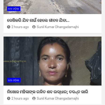
ମୋ ଓଡ଼ିଶା
ଦେଖିକରି ଯିବ ନାଇଁ ହେଲେ ଜୀବନ ଯିବା…
2 hours ago
Sunil Kumar Dhangadamajhi
ମୋ ଓଡ଼ିଶା
ନିଖୋଜ ମହିଳାଙ୍କ ଗଳିତ ଶବ ଉଦ୍ଧାର; ତଦନ୍ତ ଜାରି
2 hours ago
Sunil Kumar Dhangadamajhi