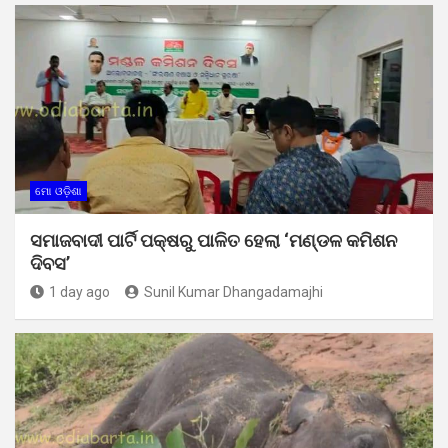
ମୋ ଓଡ଼ିଶା
ସମାଜବାଦୀ ପାର୍ଟି ପକ୍ଷରୁ ପାଳିତ ହେଲା ‘ମଣ୍ଡଳ କମିଶନ
ଦିବସ’
1 day ago
Sunil Kumar Dhangadamajhi