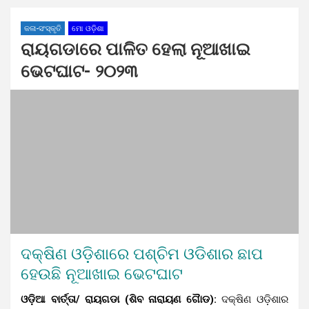
କଳା-ସଂସ୍କୃତି
ମୋ ଓଡ଼ିଶା
ରାୟଗଡାରେ ପାଳିତ ହେଲା ନୂଆଖାଇ
ଭେଟଘାଟ- ୨୦୨୩
ଦକ୍ଷିଣ ଓଡ଼ିଶାରେ ପଶ୍ଚିମ ଓଡିଶାର ଛାପ
ହେଉଛି ନୂଆଖାଇ ଭେଟଘାଟ
ଓଡ଼ିଆ ବାର୍ତ୍ତା/ ରାୟଗଡା (ଶିବ ନାରାୟଣ ଗୈାଡ):
ଦକ୍ଷିଣ ଓଡ଼ିଶାର