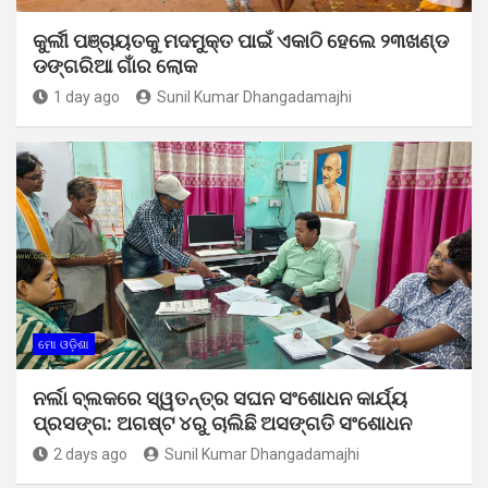
କୁର୍ଲୀ ପଞ୍ଚାୟତକୁ ମଦମୁକ୍ତ ପାଇଁ ଏକାଠି ହେଲେ ୨୩ଖଣ୍ଡ
ଡଙ୍ଗରିଆ ଗାଁର ଲୋକ
1 day ago
Sunil Kumar Dhangadamajhi
ମୋ ଓଡ଼ିଶା
ନର୍ଲା ବ୍ଲକରେ ସ୍ୱତନ୍ତ୍ର ସଘନ ସଂଶୋଧନ କାର୍ଯ୍ୟ
ପ୍ରସଙ୍ଗ: ଅଗଷ୍ଟ ୪ରୁ ଚାଲିଛି ଅସଙ୍ଗତି ସଂଶୋଧନ
2 days ago
Sunil Kumar Dhangadamajhi