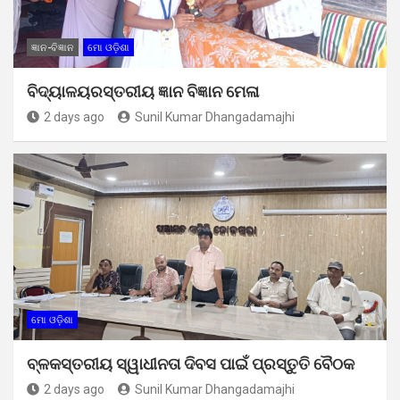
ଜ୍ଞାନ-ବିଜ୍ଞାନ
ମୋ ଓଡ଼ିଶା
ବିଦ୍ୟାଳୟରସ୍ତରୀୟ ଜ୍ଞାନ ବିଜ୍ଞାନ ମେଳା
2 days ago
Sunil Kumar Dhangadamajhi
ମୋ ଓଡ଼ିଶା
ବ୍ଳକସ୍ତରୀୟ ସ୍ୱାଧୀନତା ଦିବସ ପାଇଁ ପ୍ରସ୍ତୁତି ବୈଠକ
2 days ago
Sunil Kumar Dhangadamajhi