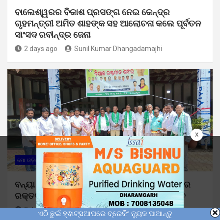
ବାଲେଶ୍ୱରର ବିକାଶ ପ୍ରସଙ୍ଗ ନେଇ କେନ୍ଦ୍ର
ଗୃହମନ୍ତ୍ରୀ ଅମିତ ଶାହଙ୍କ ସହ ଆଲୋଚନା କଲେ ପୂର୍ବତନ
ସାଂସଦ ରବୀନ୍ଦ୍ର ଜେନା
2 days ago
Sunil Kumar Dhangadamajhi
x
ମୋ ଓଡ଼ିଶା
ବନ୍ୟା ସମୟରେ ମାନବିକ ପଦକ୍ଷେପ: ଛାତ୍ର ବିଜେଡିର
ରକ୍ତଦାନ ଶିବିରରେ ସଂଗୃହୀତ ହେଲା ୭୧ ୟୁନିଟ୍ ରକ୍ତ
2 days ago
Sunil Kumar Dhangadamajhi
ଏଠି ଛୁଇଁ ହ୍ଵାଟ୍ସଆପରେ ବ୍ରେକିଂ ନ୍ୟୁଜ ପାଆନ୍ତୁ