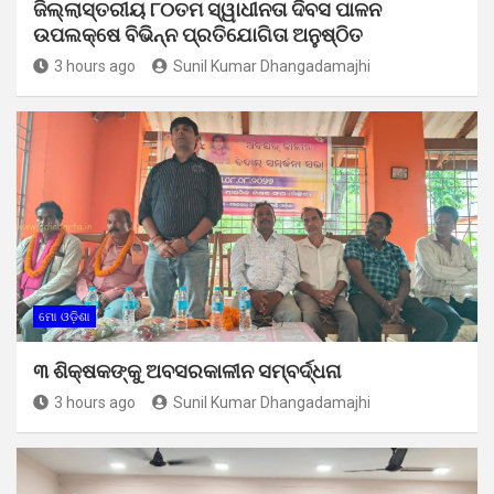
ଜିଲ୍ଲାସ୍ତରୀୟ ୮୦ତମ ସ୍ୱାଧୀନତା ଦିବସ ପାଳନ
ଉପଲକ୍ଷେ ବିଭିନ୍ନ ପ୍ରତିଯୋଗିତା ଅନୁଷ୍ଠିତ
3 hours ago
Sunil Kumar Dhangadamajhi
ମୋ ଓଡ଼ିଶା
୩ ଶିକ୍ଷକଙ୍କୁ ଅବସରକାଳୀନ ସମ୍ବର୍ଦ୍ଧନା
3 hours ago
Sunil Kumar Dhangadamajhi