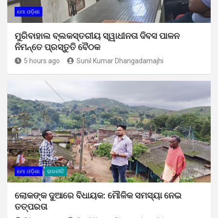
ମୋ ଓଡ଼ିଶା
ମୁରିବାହାଲ ବ୍ଲକସ୍ତରୀୟ ସ୍ୱାଧୀନତା ଦିବସ ପାଳନ
ନିମନ୍ତେ ପ୍ରସ୍ତୁତି ବୈଠକ
5 hours ago
Sunil Kumar Dhangadamajhi
ମୋ ଓଡ଼ିଶା
ରାଜନୀତି
ଲୋକଙ୍କ ଦୁଆରେ ବିଧାୟକ: ମୌଳିକ ସମସ୍ୟା ନେଇ
ତତ୍ପରତା