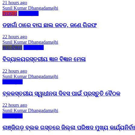
21 hours ago
Sunil Kumar Dhangadamajhi
ଅପରାଧ
ମୋ ଓଡ଼ିଶା
ଡହାଗାଁ ଠାରେ ବାଘ ଛାଲ ଜବତ, ଜଣେ ଗିରଫ
22 hours ago
Sunil Kumar Dhangadamajhi
ଜ୍ଞାନ-ବିଜ୍ଞାନ
ମୋ ଓଡ଼ିଶା
ବିଦ୍ୟାଳୟରସ୍ତରୀୟ ଜ୍ଞାନ ବିଜ୍ଞାନ ମେଳା
22 hours ago
Sunil Kumar Dhangadamajhi
ମୋ ଓଡ଼ିଶା
ବ୍ଳକସ୍ତରୀୟ ସ୍ୱାଧୀନତା ଦିବସ ପାଇଁ ପ୍ରସ୍ତୁତି ବୈଠକ
22 hours ago
Sunil Kumar Dhangadamajhi
ମୋ ଓଡ଼ିଶା
ଲାଞ୍ଜିଗଡ଼ ବ୍ଲକ ଗସ୍ତରେ ଜିଲ୍ଲା ପରିଷଦ ମୁଖ୍ୟ କାର୍ଯ୍ୟନିର୍ବା