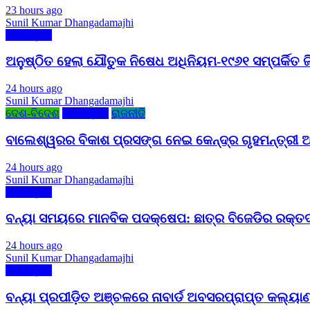
23 hours ago
Sunil Kumar Dhangadamajhi
ମୋ ଓଡ଼ିଶା
ଅନୁଷ୍ଠିତ ହେଲା ଯୌତୁକ ନିଷେଧ ଅଧିନିୟମ-୧୯୬୧ ସମ୍ପର୍କିତ ଜ
24 hours ago
Sunil Kumar Dhangadamajhi
ଦେଶ-ବିଦେଶ
ମୋ ଓଡ଼ିଶା
ରାଜନୀତି
ବାଲେଶ୍ୱରର ବିକାଶ ପ୍ରସଙ୍ଗ ନେଇ କେନ୍ଦ୍ର ଗୃହମନ୍ତ୍ରୀ ଅ
24 hours ago
Sunil Kumar Dhangadamajhi
ମୋ ଓଡ଼ିଶା
ବନ୍ୟା ସମୟରେ ମାନବିକ ପଦକ୍ଷେପ: ଛାତ୍ର ବିଜେଡିର ରକ୍ତଦାନ
24 hours ago
Sunil Kumar Dhangadamajhi
ମୋ ଓଡ଼ିଶା
ବନ୍ୟା ପ୍ରପୀଡ଼ିତ ଅଞ୍ଚଳରେ ନାବାର୍ଡ ଅବସରପ୍ରାପ୍ତ କଲ୍ୟାଣ