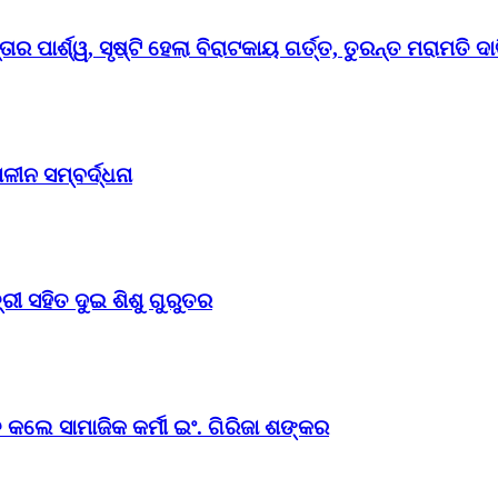
ର ପାର୍ଶ୍ୱ, ସୃଷ୍ଟି ହେଲା ବିରାଟକାୟ ଗର୍ତ୍ତ, ତୁରନ୍ତ ମରାମତି ଦା
ୀନ ସମ୍ବର୍ଦ୍ଧନା
ୀ ସହିତ ଦୁଇ ଶିଶୁ ଗୁରୁତର
 କଲେ ସାମାଜିକ କର୍ମୀ ଇଂ. ଗିରିଜା ଶଙ୍କର