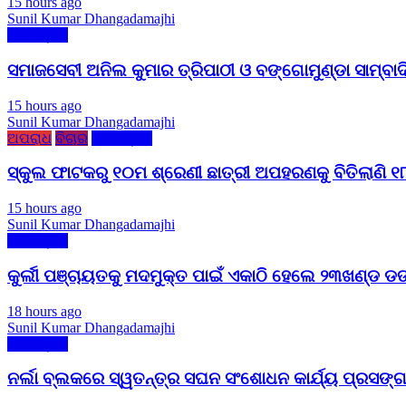
15 hours ago
Sunil Kumar Dhangadamajhi
ମୋ ଓଡ଼ିଶା
ସମାଜସେବୀ ଅନିଲ କୁମାର ତ୍ରିପାଠୀ ଓ ବଙ୍ଗୋମୁଣ୍ଡା ସାମ୍ବ
15 hours ago
Sunil Kumar Dhangadamajhi
ଅପରାଧ
ବିଚାର
ମୋ ଓଡ଼ିଶା
ସ୍କୁଲ ଫାଟକରୁ ୧୦ମ ଶ୍ରେଣୀ ଛାତ୍ରୀ ଅପହରଣକୁ ବିତିଲାଣି ୧୮ 
15 hours ago
Sunil Kumar Dhangadamajhi
ମୋ ଓଡ଼ିଶା
କୁର୍ଲୀ ପଞ୍ଚାୟତକୁ ମଦମୁକ୍ତ ପାଇଁ ଏକାଠି ହେଲେ ୨୩ଖଣ୍ଡ ଡ
18 hours ago
Sunil Kumar Dhangadamajhi
ମୋ ଓଡ଼ିଶା
ନର୍ଲା ବ୍ଲକରେ ସ୍ୱତନ୍ତ୍ର ସଘନ ସଂଶୋଧନ କାର୍ଯ୍ୟ ପ୍ରସଙ୍