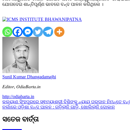
ଯୋଗଦେଇ ଶାନ୍ତିପୂର୍ଣ୍ଣ ଭାବରେ ବନ୍ଦ ପାଳନ କରିଥିଲେ ।
Sunil Kumar Dhangadamajhi
𝐸𝑑𝑖𝑡𝑜𝑟, 𝑂𝑑𝑖𝑎𝐵𝑎𝑟𝑡𝑎.𝑖𝑛
http://odiabarta.in
Post
କଲ୍ୟାଣ ସିଂହପୁରରେ ସ୍ଵମ୍ୟାଶ୍ରୀ ବିଶିଙ୍କୁ ନ୍ୟାୟ ପ୍ରଦାନ ନିମନ୍ତେ ବନ
ନର୍ଲାରେ ଓଡ଼ିଶା ବନ୍ଦ ପାଳନ : ଗଡ଼ିଲାନି ଗାଡ଼ି, ଖୋଲିଲାନି ଦୋକାନ
navigation
ସତେଜ ବାର୍ତ୍ତା