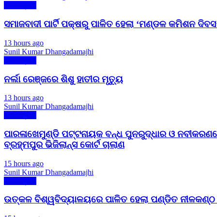
ମୋ ଓଡ଼ିଶା
ସମାଜବାଦୀ ପାର୍ଟି ପକ୍ଷରୁ ପାଳିତ ହେଲା ‘ମଣ୍ଡଳ କମିଶନ ଦିବ
13 hours ago
Sunil Kumar Dhangadamajhi
ମୋ ଓଡ଼ିଶା
ନର୍ଲା ରେଞ୍ଜରେ ଶିଶୁ ହାତୀର ମୃତ୍ୟୁ
13 hours ago
Sunil Kumar Dhangadamajhi
ମୋ ଓଡ଼ିଶା
ପାରଳାଖେମୁଣ୍ଡି ପଟ୍ଟନାୟକ ବନ୍ଧ ପୁନରୁଦ୍ଧାର ଓ ନବୀକରଣର
ବ୍ରହ୍ମପୁର ଭିଜିଲାନ୍ସ କୋର୍ଟ ଚାଲାଣ
15 hours ago
Sunil Kumar Dhangadamajhi
ମୋ ଓଡ଼ିଶା
ଉତ୍କଳ ବିଶ୍ୱବିଦ୍ୟାଳୟରେ ପାଳିତ ହେଲା ପଣ୍ଡିତ ନୀଳକଣ୍