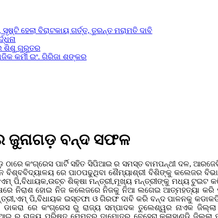
ସୃଷ୍ଟି ହେଲା ବିରାଟକାୟ ଗର୍ତ୍ତ, ତୁରନ୍ତ ମରାମତି ଦାବି
ଦ୍ଧନା
 ଶିଶୁ ଗୁରୁତର
ିକ କର୍ମୀ ଇଂ. ଗିରିଜା ଶଙ୍କର
ରେ ଜୁନାଗଡ଼ ବନ୍ଦ ସଫଳ
ାଗଡ଼ ଠାରେ କଂଗ୍ରେସ ପାର୍ଟି ସହିତ ସିପିଆଇ ର ସମସ୍ତ ବାମପନ୍ଥୀ ଦଳ, ଆରଜେ
ିଶ୍ବବିଦ୍ୟାଳୟ ରେ ପାଠପଢୁଥିବା ଶୈମ୍ୟାଶ୍ରୀ ବିଶିଙ୍କୁ କଲେଜର ବିଭାଗି
୍ ପି,ବିଧାୟକ,ଉଚ୍ଚ ଶିକ୍ଷା ମନ୍ତ୍ରୀ,ମୂଖ୍ୟ ମନ୍ତ୍ରୀଙ୍କୁ ମଧ୍ୟ ଟୁଇଟ
 ଶେଷରେ ନିରାଶ ହୋଇ ନିଜ କଲେଜରେ ନିଜକୁ ନିଆ ଲଗେଇ ଆତ୍ମହତ୍ୟା କରି ମ
 ମନ୍ତ୍ରୀ,ଏମ୍ ପି,ବିଧାୟକ ଇସ୍ତଫା ଓ ଗିରଫ ଦାବି କରି ବନ୍ଦ ପାଳନକୁ କଡାକ
ବନ୍ଦ ଡାକରା ରେ କଂଗ୍ରେସ ରୁ ରାଜ୍ୟ ସମ୍ପାଦକ ତୁଲେଶ୍ୱର ନାଏକ ଜିଲ
ଆଇ ରୁ ରାଜ୍ୟ ପରିଷଦ ମେମ୍ବର ଦାମୋଦର ବେହେରା,କଳାହାଣ୍ଡି ଜିଲ୍ଲା 