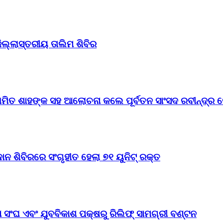
ିଲ୍ଲାସ୍ତରୀୟ ତାଲିମ ଶିବିର
ମିତ ଶାହଙ୍କ ସହ ଆଲୋଚନା କଲେ ପୂର୍ବତନ ସାଂସଦ ରବୀନ୍ଦ୍ର ଜ
 ଶିବିରରେ ସଂଗୃହୀତ ହେଲା ୭୧ ୟୁନିଟ୍ ରକ୍ତ
 ସଂଘ ଏବଂ ଯୁବବିକାଶ ପକ୍ଷରୁ ରିଲିଫ୍ ସାମଗ୍ରୀ ବଣ୍ଟନ