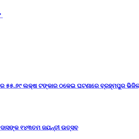
ସ’
େ ୫୫.୬୯ ଲକ୍ଷ ଟଙ୍କାର ଠକେଇ ଘଟଣାରେ ବ୍ରହ୍ମପୁର ଭିଜିଲାନ
ଠ ଦାସଙ୍କ ୧୪୩ତମ ଜୟନ୍ତୀ ଉତ୍ସବ