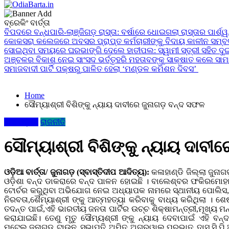
24x7News&Views
ବ୍ରେକିଂ ବାର୍ତ୍ତା
OdiaBarta.in
ବିପଦରେ ବନ୍ଧପାରି-ଲାଞ୍ଜିଗଡ଼ ରାସ୍ତା: ବର୍ଷାରେ ଧୋଇଗଲା ରାସ୍ତାର ପାର୍ଶ୍ୱ, 
କୋକସରା କଲେଜରେ ଅବସର ପ୍ରାପ୍ତ କର୍ମଚାରୀଙ୍କୁ ବିଦାୟ କାଳୀନ ସମ୍ବର୍
ସୋଇଥିବା ସମୟରେ ଘରଭାଙ୍ଗି ଦେଲେ ହାତୀପଲ: ସ୍ୱାମୀ ସ୍ତ୍ରୀ ସହିତ ଦୁଇ
ଅଞ୍ଚଳର ବିକାଶ ନେଇ ସାଂସଦ ଭର୍ତ୍ତୃହରି ମହତାବଙ୍କୁ ସାକ୍ଷାତ କଲେ ସାମାଜ
ସମାଜବାଦୀ ପାର୍ଟି ପକ୍ଷରୁ ପାଳିତ ହେଲା ‘ମଣ୍ଡଳ କମିଶନ ଦିବସ’
Home
ସୌମ୍ୟାଶ୍ରୀ ବିଶିଙ୍କୁ ନ୍ୟାୟ ଦାବୀରେ ଜୁନାଗଡ଼ ବନ୍ଦ ସଫଳ
ମୋ ଓଡ଼ିଶା
ରାଜନୀତି
ସୌମ୍ୟାଶ୍ରୀ ବିଶିଙ୍କୁ ନ୍ୟାୟ ଦାବୀ
ଓଡ଼ିଆ ବାର୍ତ୍ତା/ ଜୁନାଗଡ଼ (ସ୍ବାସ୍ତିଦୀପ ଆଦିତ୍ୟ):
କଳାହାଣ୍ଡି ଜିଲ୍ଲା ଜୁନ
ଓଡ଼ିଶା ବନ୍ଦ ଡାକରାରେ ବନ୍ଦ ପାଳନ ହୋଇଛି । ବାଲେଶ୍ବର ଫକିରମୋହନ ବ
ଟୋର୍ଚର କରୁଥିବା ଅଭିଯୋଗ ନେଇ ଅଧ୍ୟାପକ ନାମରେ ସ୍ଥାନୀୟ ପୋଲିସ,ଏମ
ନିରବତା,ଶୈମ୍ୟାଶ୍ରୀ ଙ୍କୁ ଆତ୍ମହତ୍ୟା କରିବାକୁ ବାଧ୍ୟ କରିଥିଲା ।
ତଦନ୍ତ ପାଇଁ,ଏହି ଭାରତୀୟ ଜନତା ପାର୍ଟିର ଉଚ୍ଚ ଶିକ୍ଷାମନ୍ତ୍ରୀ,ମୂଖ୍ୟ
କରାଯାଇଛି। ତେଣୁ ମୃତୁ ସୌମ୍ୟଶ୍ରୀ ଙ୍କୁ ନ୍ୟାୟ ଦେବାପାଇଁ ଏହି 
ମଟେଲ,ଜୁନାଗଡ ଟାଉନ ସଭାପତି ଅମିତ ଅଗ୍ରୱାଲ,ପ୍ରଭାତ ଦାସ,ସି.ପି.