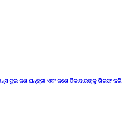
୍ସ ଦୁଇ ଜଣ ଯନ୍ତ୍ରୀ ଏବଂ ଜଣେ ଠିକାଦାରଙ୍କୁ ଗିରଫ କରି