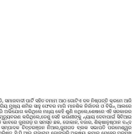
ଡି, ସମାଜବାଦୀ ପାର୍ଟି ସହିତ ତମାମ ଆଠ ଗୋଟିଏ ଦଳ ନିଷ୍ପତ୍ତି କ୍ରମେ ଆଜି
ୟ ମୁଖ୍ୟ ଶମିର ସାହୁ ଫେବର ମାଗି ମାନଶିକ ନିର୍ଜାତନା ଓ ବିଭିନ୍ ଆଲରେ
 କରି ଅଭିଯୋଗ କରିଥିଲେ ମଧ୍ୟ କେହି ଶୁଣି ନଥିଲେ,ଶେଷରେ ଏହି ସରକାରର
ୃତ୍ୟୁବରଣ କରିଥିଲେ,ତେଣୁ ସେହି ଭଉଣୀଙ୍କୁ ନ୍ୟାୟ ଦେବାପାଇଁ ସିବିଆଇ
ଡି ଭାବରେ ଜୁନାଗଡ଼ ର ସମସ୍ତ ଛକ, ଦୋକାନ, ବଜାର, ଶିକ୍ଷାନୁଷ୍ଠାନ ବନ୍ଦ
୍ଲା ସମ୍ପାଦକ ଚିତ୍ତରଞ୍ଜନ ନିଆଲ,ଜୁନାଗଡ ବ୍ଲକ ସଭାପତି ପରମେଶ୍ୱର
ପରିଷଦ ସି.ପି.ଆଇ ରାଜାରାମ ଡୋଙ୍ଗରି,ଅକ୍ଷୟ କୁମାର ମେହେର,ପ୍ରମୁଖ