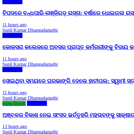
ମୋ ଓଡ଼ିଶା
ବିପଦରେ ବନ୍ଧପାରି-ଲାଞ୍ଜିଗଡ଼ ରାସ୍ତା: ବର୍ଷାରେ ଧୋଇଗଲା ରାସ୍ତା
11 hours ago
Sunil Kumar Dhangadamajhi
ମୋ ଓଡ଼ିଶା
କୋକସରା କଲେଜରେ ଅବସର ପ୍ରାପ୍ତ କର୍ମଚାରୀଙ୍କୁ ବିଦାୟ କାଳ
11 hours ago
Sunil Kumar Dhangadamajhi
ମୋ ଓଡ଼ିଶା
ସୋଇଥିବା ସମୟରେ ଘରଭାଙ୍ଗି ଦେଲେ ହାତୀପଲ: ସ୍ୱାମୀ ସ୍ତ୍ର
11 hours ago
Sunil Kumar Dhangadamajhi
ଦେଶ-ବିଦେଶ
ମୋ ଓଡ଼ିଶା
ଅଞ୍ଚଳର ବିକାଶ ନେଇ ସାଂସଦ ଭର୍ତ୍ତୃହରି ମହତାବଙ୍କୁ ସାକ୍ଷାତ
13 hours ago
Sunil Kumar Dhangadamajhi