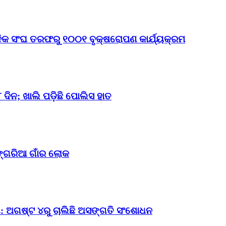
ାଦିକ ସଂଘ ତରଫରୁ ୧୦୦୧ ବୃକ୍ଷରୋପଣ କାର୍ଯ୍ୟକ୍ରମ
ଦିନ; ଖାଲି ପଡ଼ିଛି ପୋଲିସ ହାତ
ଙ୍ଗରିଆ ଗାଁର ଲୋକ
ଗ: ଅଗଷ୍ଟ ୪ରୁ ଚାଲିଛି ଅସଙ୍ଗତି ସଂଶୋଧନ