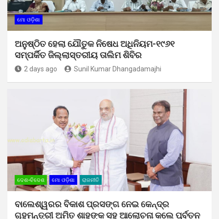
ମୋ ଓଡ଼ିଶା
ଅନୁଷ୍ଠିତ ହେଲା ଯୌତୁକ ନିଷେଧ ଅଧିନିୟମ-୧୯୬୧
ସମ୍ପର୍କିତ ଜିଲ୍ଲାସ୍ତରୀୟ ତାଲିମ ଶିବିର
2 days ago
Sunil Kumar Dhangadamajhi
ଦେଶ-ବିଦେଶ
ମୋ ଓଡ଼ିଶା
ରାଜନୀତି
ବାଲେଶ୍ୱରର ବିକାଶ ପ୍ରସଙ୍ଗ ନେଇ କେନ୍ଦ୍ର
ଗୃହମନ୍ତ୍ରୀ ଅମିତ ଶାହଙ୍କ ସହ ଆଲୋଚନା କଲେ ପୂର୍ବତନ