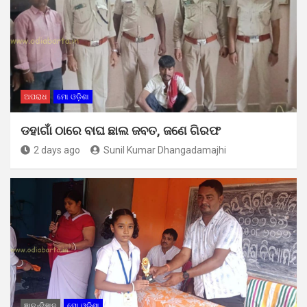
ଅପରାଧ
ମୋ ଓଡ଼ିଶା
ଡହାଗାଁ ଠାରେ ବାଘ ଛାଲ ଜବତ, ଜଣେ ଗିରଫ
2 days ago
Sunil Kumar Dhangadamajhi
ଜ୍ଞାନ-ବିଜ୍ଞାନ
ମୋ ଓଡ଼ିଶା