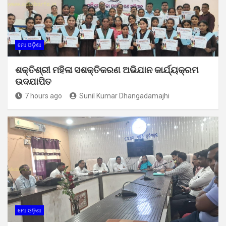
ମୋ ଓଡ଼ିଶା
ଶକ୍ତିଶ୍ରୀ ମହିଳା ସଶକ୍ତିକରଣ ଅଭିଯାନ କାର୍ଯ୍ୟକ୍ରମ
ଉଦଯାପିତ
7 hours ago
Sunil Kumar Dhangadamajhi
ମୋ ଓଡ଼ିଶା