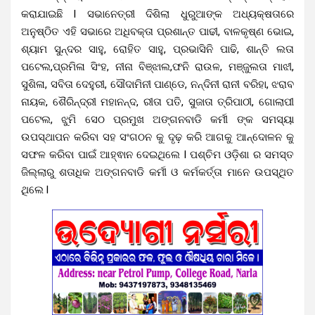
କରାଯାଇଛି l ସଭାନେତ୍ରୀ ଦିଶିଲା ଧୁରୁଆଙ୍କ ଅଧ୍ୟକ୍ଷତାରେ
ଅନୁଷ୍ଠିତ ଏହି ସଭାରେ ଅଧିବକ୍ତା ପ୍ରଶାନ୍ତ ପାଢୀ, ବାଳକୃଷ୍ଣ ଭୋଇ,
ଶ୍ୟାମ ସୁନ୍ଦର ସାହୁ, ରୋହିତ ସାହୁ, ପ୍ରଭାସିନି ପାଢି, ଶାନ୍ତି ଲତା
ପଟେଲ,ପ୍ରମିଳା ସିଂହ, ନୀନା ବିଞ୍ଝାଲ,ଫନି ରାଉଳ, ମଞ୍ଜୁଲତା ମାଝୀ,
ସୁଶିଳା, ସବିତା ଦେହୁରୀ, ସୌଦାମିନୀ ପାଣ୍ଡେ, ନନ୍ଦିନୀ ରାନୀ ବରିହା, ଝରାବ
ନାୟକ, ଶୈରିନ୍ଦ୍ରୀ ମହାନନ୍ଦ, ରୀତା ପତି, ସୁଜାତା ତ୍ରିପାଠୀ, ଗୋଲାପୀ
ପଟେଲ, ଝୁମି ସେଠ ପ୍ରମୁଖ ଅଙ୍ଗନବାଡି କର୍ମୀ ଙ୍କ ସମସ୍ୟା
ଉପସ୍ଥାପନ କରିବା ସହ ସଂଗଠନ କୁ ଦୃଢ଼ କରି ଆଗକୁ ଆନ୍ଦୋଳନ କୁ
ସଫଳ କରିବା ପାଇଁ ଆହ୍ଵାନ ଦେଇଥିଲେ l ପଶ୍ଚିମ ଓଡ଼ିଶା ର ସମସ୍ତ
ଜିଲ୍ଲାରୁ ଶତାଧିକ ଅଙ୍ଗନବାଡି କର୍ମୀ ଓ କର୍ମକର୍ତ୍ତା ମାନେ ଉପସ୍ଥିତ
ଥିଲେ l