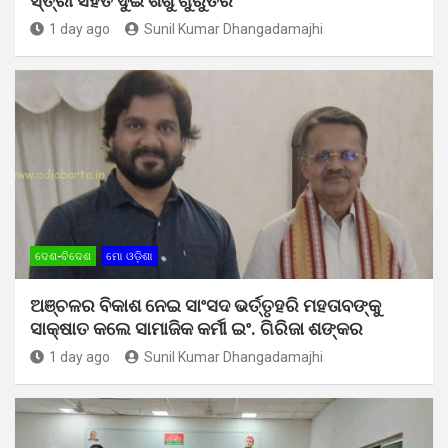
ସ୍ତ୍ରୀ ସହିତ ଦୁଇ ଶିଶୁ ଗୁରୁତର
1 day ago
Sunil Kumar Dhangadamajhi
ଦେଶ-ବିଦେଶ
ମୋ ଓଡ଼ିଶା
ଅଞ୍ଚଳର ବିକାଶ ନେଇ ସାଂସଦ ଭର୍ତ୍ତୃହରି ମହତାବଙ୍କୁ
ସାକ୍ଷାତ କଲେ ସାମାଜିକ କର୍ମୀ ଇଂ. ଗିରିଜା ଶଙ୍କର
1 day ago
Sunil Kumar Dhangadamajhi