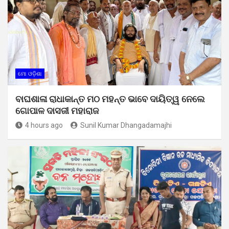
ମୋ ଓଡ଼ିଶା
ବାଘଶାଳା ରାଧାକାନ୍ତ ମଠ ମହନ୍ତ ଭାବେ ଦାୟିତ୍ୱ ନେଲେ
ଗୋପାଳ ଦାସଜୀ ମହାରାଜ
4 hours ago
Sunil Kumar Dhangadamajhi