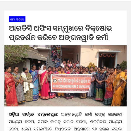
ମୋ ଓଡ଼ିଶା
ଆରଡିସି ଅଫିସ ସମ୍ମୁଖରେ ବିକ୍ଷୋଭ
ପ୍ରଦର୍ଶନ କରିବେ ଅଙ୍ଗନୱାଡି କର୍ମୀ
ଓଡ଼ିଆ ବାର୍ତ୍ତା/ ସମ୍ବଲପୁର:
ଅଙ୍ଗନୱାଡି କର୍ମୀ ଳଙ୍କୁ ସରକାରୀ
ମାନ୍ୟତା ଦେବା, ସମାନ କାମକୁ ସମାନ ଦରମା, ଶ୍ରମିକର ମାନ୍ୟତା
ଦେବା, ଶ୍ରମ ସମିଳନୀରେ ନିଷ୍ପତ୍ତି ଅନୁସାରେ ୨୬ ହଜାର ଟଙ୍କା