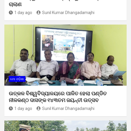
ଚାଲାଣ
1 day ago
Sunil Kumar Dhangadamajhi
ମୋ ଓଡ଼ିଶା
ଉତ୍କଳ ବିଶ୍ୱବିଦ୍ୟାଳୟରେ ପାଳିତ ହେଲା ପଣ୍ଡିତ
ନୀଳକଣ୍ଠ ଦାସଙ୍କ ୧୪୩ତମ ଜୟନ୍ତୀ ଉତ୍ସବ
1 day ago
Sunil Kumar Dhangadamajhi