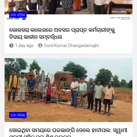
ମୋ ଓଡ଼ିଶା
କୋକସରା କଲେଜରେ ଅବସର ପ୍ରାପ୍ତ କର୍ମଚାରୀଙ୍କୁ
ବିଦାୟ କାଳୀନ ସମ୍ବର୍ଦ୍ଧନା
1 day ago
Sunil Kumar Dhangadamajhi
ମୋ ଓଡ଼ିଶା
ସୋଇଥିବା ସମୟରେ ଘରଭାଙ୍ଗି ଦେଲେ ହାତୀପଲ: ସ୍ୱାମୀ