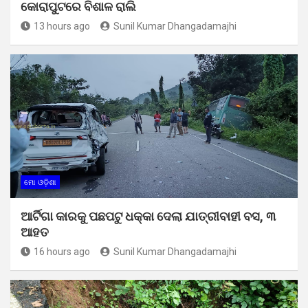
କୋରାପୁଟରେ ବିଶାଳ ରାଲି
13 hours ago
Sunil Kumar Dhangadamajhi
ମୋ ଓଡ଼ିଶା
ଆର୍ଟିଗା କାରକୁ ପଛପଟୁ ଧକ୍କା ଦେଲା ଯାତ୍ରୀବାହୀ ବସ, ୩
ଆହତ
16 hours ago
Sunil Kumar Dhangadamajhi