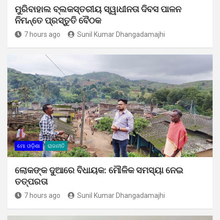
ମୁରିବାହାଲ ବ୍ଲକସ୍ତରୀୟ ସ୍ୱାଧୀନତା ଦିବସ ପାଳନ
ନିମନ୍ତେ ପ୍ରସ୍ତୁତି ବୈଠକ
7 hours ago
Sunil Kumar Dhangadamajhi
ମୋ ଓଡ଼ିଶା
ରାଜନୀତି
ଲୋକଙ୍କ ଦୁଆରେ ବିଧାୟକ: ମୌଳିକ ସମସ୍ୟା ନେଇ
ତତ୍ପରତା
7 hours ago
Sunil Kumar Dhangadamajhi