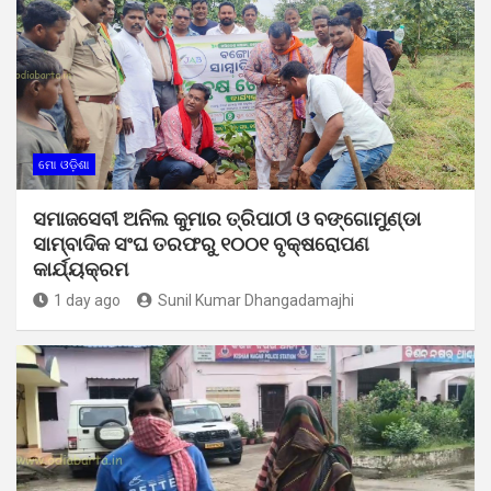
ମୋ ଓଡ଼ିଶା
ସମାଜସେବୀ ଅନିଲ କୁମାର ତ୍ରିପାଠୀ ଓ ବଙ୍ଗୋମୁଣ୍ଡା
ସାମ୍ବାଦିକ ସଂଘ ତରଫରୁ ୧୦୦୧ ବୃକ୍ଷରୋପଣ
କାର୍ଯ୍ୟକ୍ରମ
1 day ago
Sunil Kumar Dhangadamajhi