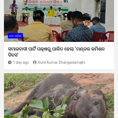
ମୋ ଓଡ଼ିଶା
ସମାଜବାଦୀ ପାର୍ଟି ପକ୍ଷରୁ ପାଳିତ ହେଲା ‘ମଣ୍ଡଳ କମିଶନ
ଦିବସ’
1 day ago
Sunil Kumar Dhangadamajhi