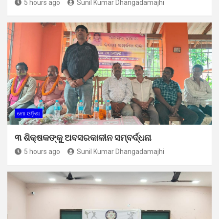
5 hours ago
Sunil Kumar Dhangadamajhi
ମୋ ଓଡ଼ିଶା
୩ ଶିକ୍ଷକଙ୍କୁ ଅବସରକାଳୀନ ସମ୍ବର୍ଦ୍ଧନା
5 hours ago
Sunil Kumar Dhangadamajhi