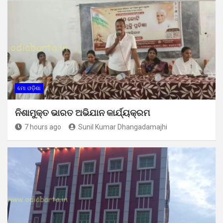
ମୋ ଓଡ଼ିଶା
ନିଶାମୁକ୍ତ ଭାରତ ଅଭିଯାନ କାର୍ଯ୍ୟକ୍ରମ
7 hours ago
Sunil Kumar Dhangadamajhi