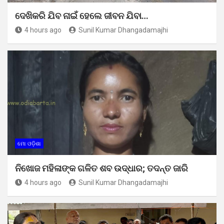
ଦେଖିକରି ଯିବ ନାଇଁ ହେଲେ ଜୀବନ ଯିବା…
4 hours ago
Sunil Kumar Dhangadamajhi
ମୋ ଓଡ଼ିଶା
ନିଖୋଜ ମହିଳାଙ୍କ ଗଳିତ ଶବ ଉଦ୍ଧାର; ତଦନ୍ତ ଜାରି
4 hours ago
Sunil Kumar Dhangadamajhi