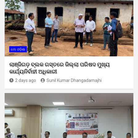
ମୋ ଓଡ଼ିଶା
ଲାଞ୍ଜିଗଡ଼ ବ୍ଲକ ଗସ୍ତରେ ଜିଲ୍ଲା ପରିଷଦ ମୁଖ୍ୟ
କାର୍ଯ୍ୟନିର୍ବାହୀ ଅଧିକାରୀ
2 days ago
Sunil Kumar Dhangadamajhi