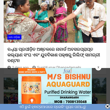
ମୋ ଓଡ଼ିଶା
ବନ୍ୟା ପ୍ରପୀଡ଼ିତ ଅଞ୍ଚଳରେ ନାବାର୍ଡ ଅବସରପ୍ରାପ୍ତ
କଲ୍ୟାଣ ସଂଘ ଏବଂ ଯୁବବିକାଶ ପକ୍ଷରୁ ରିଲିଫ୍ ସାମଗ୍ରୀ
ବଣ୍ଟନ
x
2 days ago
Sunil Kumar Dhangadamajhi
ଏଠି ଛୁଇଁ ହ୍ଵାଟ୍ସଆପରେ ବ୍ରେକିଂ ନ୍ୟୁଜ ପାଆନ୍ତୁ