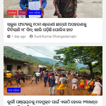
ଅପରାଧ
ବିଚାର
ମୋ ଓଡ଼ିଶା
ସ୍କୁଲ ଫାଟକରୁ ୧୦ମ ଶ୍ରେଣୀ ଛାତ୍ରୀ ଅପହରଣକୁ
ବିତିଲାଣି ୧୮ ଦିନ; ଖାଲି ପଡ଼ିଛି ପୋଲିସ ହାତ
1 day ago
Sunil Kumar Dhangadamajhi
ମୋ ଓଡ଼ିଶା
କୁର୍ଲୀ ପଞ୍ଚାୟତକୁ ମଦମୁକ୍ତ ପାଇଁ ଏକାଠି ହେଲେ ୨୩ଖଣ୍ଡ