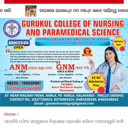
ାନ୍ତ ମଠ ମହନ୍ତ ଭାବେ ଦାୟିତ୍ୱ ନେଲେ ଗୋପାଳ ଦାସଜୀ ମହାରାଜ
Home
ଆରଡିସି ଅଫିସ ସମ୍ମୁଖରେ ବିକ୍ଷୋଭ ପ୍ରଦର୍ଶନ କରିବେ ଅଙ୍ଗନୱାଡି କର୍ମୀ