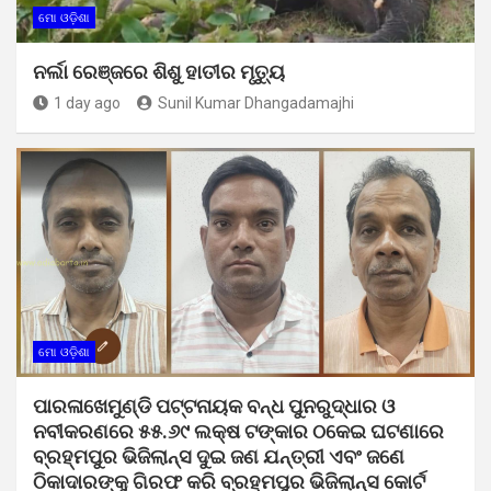
ମୋ ଓଡ଼ିଶା
ନର୍ଲା ରେଞ୍ଜରେ ଶିଶୁ ହାତୀର ମୃତ୍ୟୁ
1 day ago
Sunil Kumar Dhangadamajhi
ମୋ ଓଡ଼ିଶା
ପାରଳାଖେମୁଣ୍ଡି ପଟ୍ଟନାୟକ ବନ୍ଧ ପୁନରୁଦ୍ଧାର ଓ
ନବୀକରଣରେ ୫୫.୬୯ ଲକ୍ଷ ଟଙ୍କାର ଠକେଇ ଘଟଣାରେ
ବ୍ରହ୍ମପୁର ଭିଜିଲାନ୍ସ ଦୁଇ ଜଣ ଯନ୍ତ୍ରୀ ଏବଂ ଜଣେ
ଠିକାଦାରଙ୍କୁ ଗିରଫ କରି ବ୍ରହ୍ମପୁର ଭିଜିଲାନ୍ସ କୋର୍ଟ