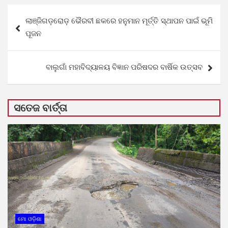
Post
ଲାଞ୍ଜିଗଡ଼ରୋଡ଼ ଭୈରବୀ ଛକରେ ହନୁମାନ ମୂର୍ତ୍ତି ସ୍ଥାପନ ପାଇଁ ଭୂମି
navigation
ପୂଜନ
ବାଲୁଗାଁ ମହାବିଦ୍ୟାଳୟ ବିଜ୍ଞାନ ପରିଷଦର ବାର୍ଷିକ ଉତ୍ସବ
ସତେଜ ବାର୍ତ୍ତା
ମୋ ଓଡ଼ିଶା