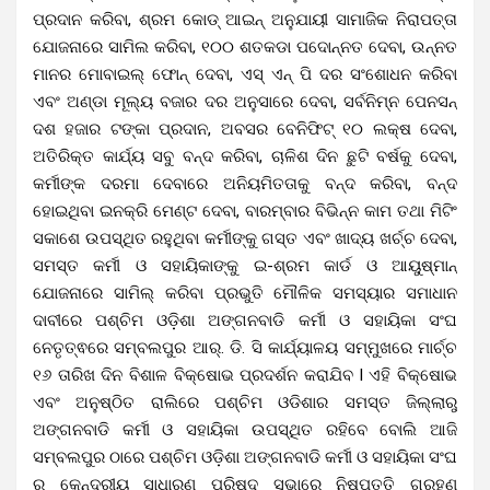
ପ୍ରଦାନ କରିବା, ଶ୍ରମ କୋଡ୍ ଆଇନ୍ ଅନୁଯାୟୀ ସାମାଜିକ ନିରାପତ୍ତା
ଯୋଜନାରେ ସାମିଲ କରିବା, ୧୦୦ ଶତକଡା ପଦୋନ୍ନତ ଦେବା, ଉନ୍ନତ
ମାନର ମୋବାଇଲ୍ ଫୋନ୍ ଦେବା, ଏସ୍ ଏନ୍ ପି ଦର ସଂଶୋଧନ କରିବା
ଏବଂ ଅଣ୍ଡା ମୂଲ୍ୟ ବଜାର ଦର ଅନୁସାରେ ଦେବା, ସର୍ବନିମ୍ନ ପେନସନ୍
ଦଶ ହଜାର ଟଙ୍କା ପ୍ରଦାନ, ଅବସର ବେନିଫିଟ୍ ୧୦ ଲକ୍ଷ ଦେବା,
ଅତିରିକ୍ତ କାର୍ଯ୍ୟ ସବୁ ବନ୍ଦ କରିବା, ଚାଳିଶ ଦିନ ଛୁଟି ବର୍ଷକୁ ଦେବା,
କର୍ମୀଙ୍କ ଦରମା ଦେବାରେ ଅନିୟମିତତାକୁ ବନ୍ଦ କରିବା, ବନ୍ଦ
ହୋଇଥିବା ଇନକ୍ରି ମେଣ୍ଟ ଦେବା, ବାରମ୍ବାର ବିଭିନ୍ନ କାମ ତଥା ମିଟିଂ
ସକାଶେ ଉପସ୍ଥିତ ରହୁଥିବା କର୍ମୀଙ୍କୁ ଗସ୍ତ ଏବଂ ଖାଦ୍ୟ ଖର୍ଚ୍ଚ ଦେବା,
ସମସ୍ତ କର୍ମୀ ଓ ସହାୟିକାଙ୍କୁ ଇ-ଶ୍ରମ କାର୍ଡ ଓ ଆୟୁଷ୍ମାନ୍
ଯୋଜନାରେ ସାମିଲ୍ କରିବା ପ୍ରଭୁତି ମୌଳିକ ସମସ୍ୟାର ସମାଧାନ
ଦାବୀରେ ପଶ୍ଚିମ ଓଡ଼ିଶା ଅଙ୍ଗନବାଡି କର୍ମୀ ଓ ସହାୟିକା ସଂଘ
ନେତୃତ୍ଵରେ ସମ୍ବଲପୁର ଆର୍. ଡି. ସି କାର୍ଯ୍ୟାଳୟ ସମ୍ମୁଖରେ ମାର୍ଚ୍ଚ
୧୬ ତାରିଖ ଦିନ ବିଶାଳ ବିକ୍ଷୋଭ ପ୍ରଦର୍ଶନ କରାଯିବ l ଏହି ବିକ୍ଷୋଭ
ଏବଂ ଅନୁଷ୍ଠିତ ରାଲିରେ ପଶ୍ଚିମ ଓଡିଶାର ସମସ୍ତ ଜିଲ୍ଲାରୁ
ଅଙ୍ଗନବାଡି କର୍ମୀ ଓ ସହାୟିକା ଉପସ୍ଥିତ ରହିବେ ବୋଲି ଆଜି
ସମ୍ବଲପୁର ଠାରେ ପଶ୍ଚିମ ଓଡ଼ିଶା ଅଙ୍ଗନବାଡି କର୍ମୀ ଓ ସହାୟିକା ସଂଘ
ର କେନ୍ଦ୍ରୀୟ ସାଧାରଣ ପରିଷଦ ସଭାରେ ନିଷ୍ପତ୍ତି ଗ୍ରହଣ