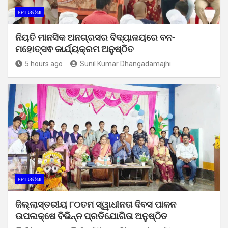
ମୋ ଓଡ଼ିଶା
ନିୟତି ମାନସିକ ଅନଗ୍ରସର ବିଦ୍ୟାଳୟରେ ବନ-
ମହୋତ୍ସଵ କାର୍ଯ୍ୟକ୍ରମ ଅନୁଷ୍ଠିତ
5 hours ago
Sunil Kumar Dhangadamajhi
ମୋ ଓଡ଼ିଶା
ଜିଲ୍ଲାସ୍ତରୀୟ ୮୦ତମ ସ୍ୱାଧୀନତା ଦିବସ ପାଳନ
ଉପଲକ୍ଷେ ବିଭିନ୍ନ ପ୍ରତିଯୋଗିତା ଅନୁଷ୍ଠିତ