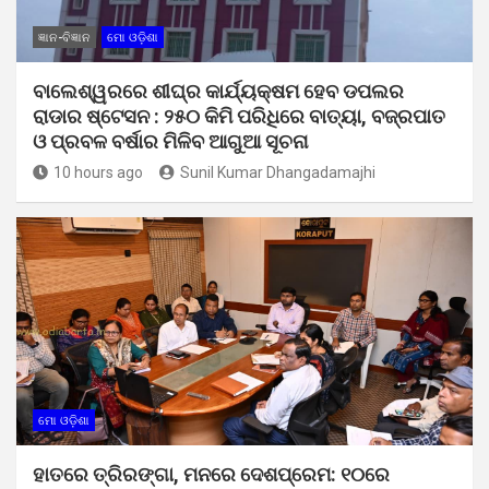
ଜ୍ଞାନ-ବିଜ୍ଞାନ
ମୋ ଓଡ଼ିଶା
ବାଲେଶ୍ୱରରେ ଶୀଘ୍ର କାର୍ଯ୍ୟକ୍ଷମ ହେବ ଡପଲର
ରାଡାର ଷ୍ଟେସନ : ୨୫୦ କିମି ପରିଧିରେ ବାତ୍ୟା, ବଜ୍ରପାତ
ଓ ପ୍ରବଳ ବର୍ଷାର ମିଳିବ ଆଗୁଆ ସୂଚନା
10 hours ago
Sunil Kumar Dhangadamajhi
ମୋ ଓଡ଼ିଶା
ହାତରେ ତ୍ରିରଙ୍ଗା, ମନରେ ଦେଶପ୍ରେମ: ୧୦ରେ