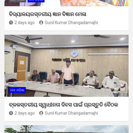
ବିଦ୍ୟାଳୟରସ୍ତରୀୟ ଜ୍ଞାନ ବିଜ୍ଞାନ ମେଳା
2 days ago
Sunil Kumar Dhangadamajhi
ମୋ ଓଡ଼ିଶା
ବ୍ଳକସ୍ତରୀୟ ସ୍ୱାଧୀନତା ଦିବସ ପାଇଁ ପ୍ରସ୍ତୁତି ବୈଠକ
2 days ago
Sunil Kumar Dhangadamajhi