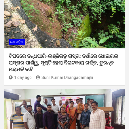
ମୋ ଓଡ଼ିଶା
ବିପଦରେ ବନ୍ଧପାରି-ଲାଞ୍ଜିଗଡ଼ ରାସ୍ତା: ବର୍ଷାରେ ଧୋଇଗଲା
ରାସ୍ତାର ପାର୍ଶ୍ୱ, ସୃଷ୍ଟି ହେଲା ବିରାଟକାୟ ଗର୍ତ୍ତ, ତୁରନ୍ତ
ମରାମତି ଦାବି
1 day ago
Sunil Kumar Dhangadamajhi