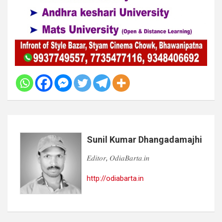
Sunil Kumar Dhangadamajhi
𝐸𝑑𝑖𝑡𝑜𝑟, 𝑂𝑑𝑖𝑎𝐵𝑎𝑟𝑡𝑎.𝑖𝑛
http://odiabarta.in