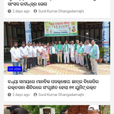
ସାଂସଦ ରବୀନ୍ଦ୍ର ଜେନା
2 days ago
Sunil Kumar Dhangadamajhi
ମୋ ଓଡ଼ିଶା
ବନ୍ୟା ସମୟରେ ମାନବିକ ପଦକ୍ଷେପ: ଛାତ୍ର ବିଜେଡିର
ରକ୍ତଦାନ ଶିବିରରେ ସଂଗୃହୀତ ହେଲା ୭୧ ୟୁନିଟ୍ ରକ୍ତ
2 days ago
Sunil Kumar Dhangadamajhi