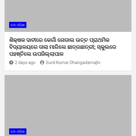
ମୋ ଓଡ଼ିଶା
ଶିକ୍ଷକ ଦାବୀରେ କେଗାଁ ନୋଡାଲ ଉଚ୍ଚ ପ୍ରାଥମିକ
ବିଦ୍ୟାଳୟରେ ତାଲା ମାରିଲେ ଛାତ୍ରଛାତ୍ରୀ; ସ୍କୁଲରେ
ପହଞ୍ଚିଲେ ଉପଜିଲ୍ଲାପାଳ
2 days ago
Sunil Kumar Dhangadamajhi
ମୋ ଓଡ଼ିଶା