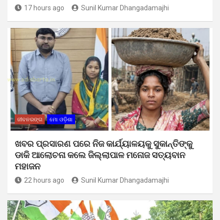
17 hours ago
Sunil Kumar Dhangadamajhi
ଜୀବନରଙ୍ଗ
ମୋ ଓଡ଼ିଶା
ଖବର ପ୍ରସାରଣ ପରେ ନିଜ କାର୍ଯ୍ୟାଳୟକୁ ସୁକାନ୍ତିଙ୍କୁ
ଡାକି ଆଲୋଚନା କଲେ ଜିଲ୍ଲାପାଳ ମନୋଜ ସତ୍ୟବାନ
ମହାଜନ
22 hours ago
Sunil Kumar Dhangadamajhi