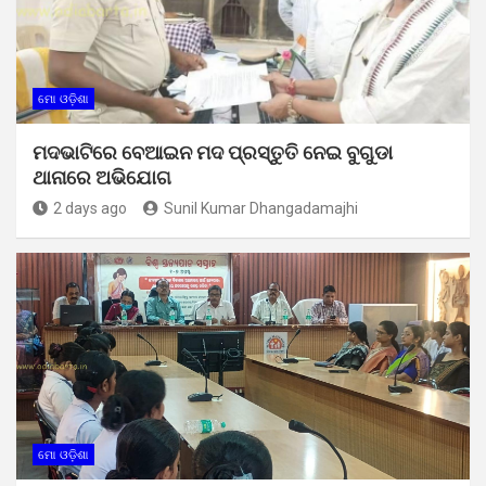
ମୋ ଓଡ଼ିଶା
ମଦଭାଟିରେ ବେଆଇନ ମଦ ପ୍ରସ୍ତୁତି ନେଇ ବୁଗୁଡା
ଥାନାରେ ଅଭିଯୋଗ
2 days ago
Sunil Kumar Dhangadamajhi
ମୋ ଓଡ଼ିଶା