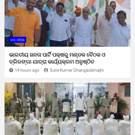
ମୋ ଓଡ଼ିଶା
ଭାରତୀୟ ଜନତା ପାର୍ଟି ପକ୍ଷରୁ ମଣ୍ଡଳ ବୈଠକ ଓ
ତ୍ରିରଙ୍ଗା ଯାତ୍ରା କାର୍ଯ୍ୟକ୍ରମ ଅନୁଷ୍ଠିତ
14 hours ago
Sunil Kumar Dhangadamajhi