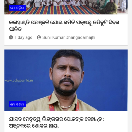
ମୋ ଓଡ଼ିଶା
କଳାହାଣ୍ଡି ପତଞ୍ଜଳି ଯୋଗ ସମିତି ପକ୍ଷରୁ ଜଡିବୁଟି ଦିବସ
ପାଳିତ
1 day ago
Sunil Kumar Dhangadamajhi
ମୋ ଓଡ଼ିଶା
ଯାଦବ ନେତୃତ୍ୱ ଲିଙ୍ଗରାଜ ପୋଢଙ୍କ ଦେହାନ୍ତ :
ଅଞ୍ଚଳରେ ଶୋକର ଛାୟା