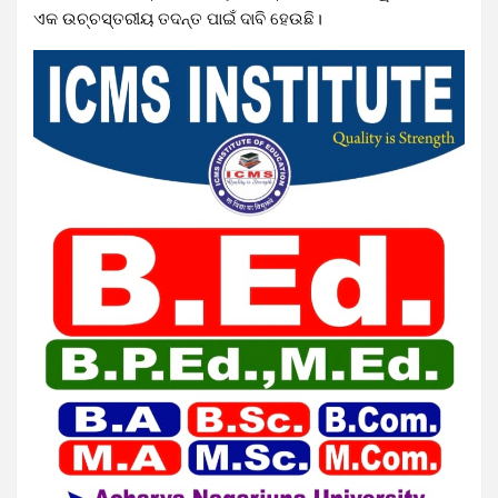
ଏକ ଉଚ୍ଚସ୍ତରୀୟ ତଦନ୍ତ ପାଇଁ ଦାବି ହେଉଛି।