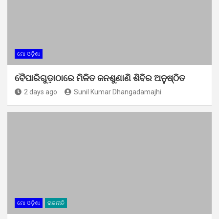
ମୋ ଓଡ଼ିଶା
ବୈପାରିଗୁଡ଼ାଠାରେ ମିଳିତ ଜନଶୁଣାଣି ଶିବିର ଅନୁଷ୍ଠିତ
2 days ago
Sunil Kumar Dhangadamajhi
ମୋ ଓଡ଼ିଶା
ରାଜନୀତି