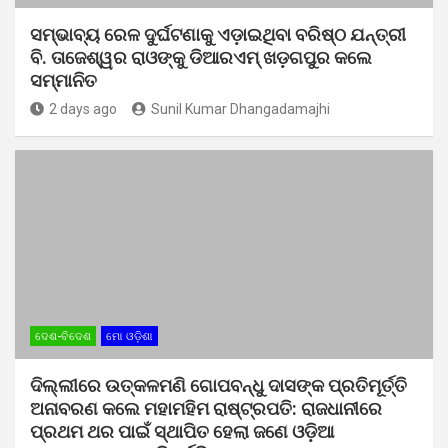
ସମ୍ଭାବ୍ୟ ରେଳ ଦୁର୍ଘଟଣାକୁ ଏଡ଼ାଇଥିବା ବରିଷ୍ଠ ଯନ୍ତ୍ରୀ
ବି. ତାଜେଶ୍ୱର ରାଓଙ୍କୁ ଡିଆରଏମ୍ ଖଡ଼ଗପୁର କଲେ
ସମ୍ମାନିତ
2 days ago
Sunil Kumar Dhangadamajhi
ଦେଶ-ବିଦେଶ
ମୋ ଓଡ଼ିଶା
ଦିଲ୍ଲୀରେ ଉତ୍କଳମଣି ଗୋପବନ୍ଧୁ ଦାସଙ୍କ ପ୍ରତିମୂର୍ତ୍ତି
ଅନାବରଣ କଲେ ମହାମହିମ ରାଷ୍ଟ୍ରପତି: ରାଜଧାନୀରେ
ପ୍ରଥମ ଥର ପାଇଁ ସ୍ଥାପିତ ହେଲା ଜଣେ ଓଡ଼ିଆ