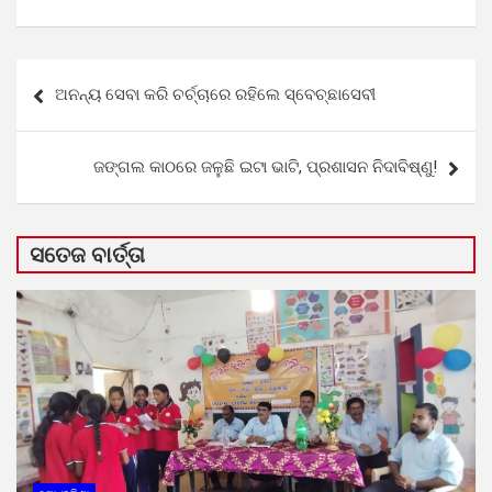
Post
ଅନନ୍ୟ ସେବା କରି ଚର୍ଚ୍ଚାରେ ରହିଲେ ସ୍ବେଚ୍ଛାସେବୀ
navigation
ଜଙ୍ଗଲ କାଠରେ ଜଳୁଛି ଇଟା ଭାଟି, ପ୍ରଶାସନ ନିଦାବିଷ୍ଣୁ!
ସତେଜ ବାର୍ତ୍ତା