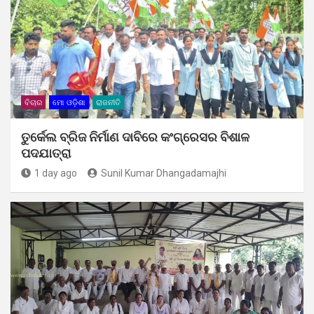
ବିଚାର
ମୋ ଓଡ଼ିଶା
ରାଜନୀତି
ତୁର୍କେଲ ବ୍ରିଜ ନିର୍ମାଣ ଦାବିରେ କଂଗ୍ରେସର ବିଶାଳ
ପଦଯାତ୍ରା
1 day ago
Sunil Kumar Dhangadamajhi