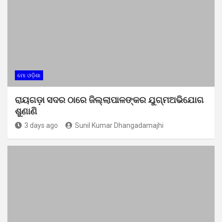
ମୋ ଓଡ଼ିଶା
ରାୟଗଡ଼ା ସଦର ଠାରେ ଜିଲ୍ଲାପାଳଙ୍କର ଯୁଗ୍ମଅଭିଯୋଗ
ଶୁଣାଣି
3 days ago
Sunil Kumar Dhangadamajhi