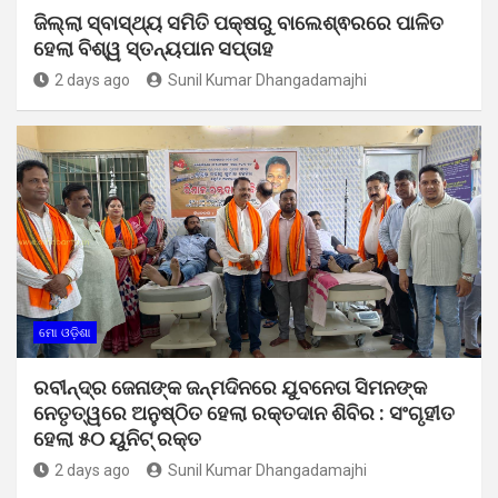
ଜିଲ୍ଲା ସ୍ବାସ୍ଥ୍ୟ ସମିତି ପକ୍ଷରୁ ବାଲେଶ୍ଵରରେ ପାଳିତ
ହେଲା ବିଶ୍ୱ ସ୍ତନ୍ୟପାନ ସପ୍ତାହ
2 days ago
Sunil Kumar Dhangadamajhi
ମୋ ଓଡ଼ିଶା
ରବୀନ୍ଦ୍ର ଜେନାଙ୍କ ଜନ୍ମଦିନରେ ଯୁବନେତା ସିମନଙ୍କ
ନେତୃତ୍ୱରେ ଅନୁଷ୍ଠିତ ହେଲା ରକ୍ତଦାନ ଶିବିର : ସଂଗୃହୀତ
ହେଲା ୫୦ ୟୁନିଟ୍ ରକ୍ତ
2 days ago
Sunil Kumar Dhangadamajhi