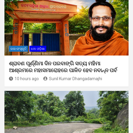
କଳା-ସଂସ୍କୃତି
ମୋ ଓଡ଼ିଶା
ଶ୍ରାବଣ ପୂର୍ଣ୍ଣିମା ଦିନ ପରବାଙ୍ଗି ସତ୍ୟ ମହିମା
ଆଶ୍ରମରେ ମହାସମାରୋହରେ ପାଳିତ ହେବ ନବାନ୍ନ ପର୍ବ
10 hours ago
Sunil Kumar Dhangadamajhi