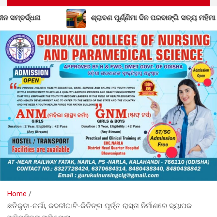
ଶ୍ରାବଣ ପୂର୍ଣ୍ଣିମା ଦିନ ପରବାଙ୍ଗି ସତ୍ୟ ମହିମା ଆଶ୍ରମରେ ମହାସମାରୋହରେ ପା
Home
ଛତିକୁଡ଼ା-ନର୍ଲା, କଦଳୀଘାଟି-କିଡିଙ୍ଗ ପୂର୍ତ୍ତ ରାସ୍ତା ନିର୍ମାଣରେ ବ୍ୟାପକ