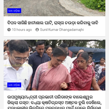
ମୋ ଓଡ଼ିଶା
ବିପଦ ସାଜିଛି ହାତୀଶାଲ ଘାଟି, ରାସ୍ତା ଚଉଡ଼ା କରିବାକୁ ଦାବି
10 hours ago
Sunil Kumar Dhangadamajhi
ମୋ ଓଡ଼ିଶା
ଉପମୁଖ୍ୟମନ୍ତ୍ରୀ ପ୍ରଭାତୀ ପରିଡାଙ୍କ ବାଲେଶ୍ୱର
ଜିଲ୍ଲା ଗସ୍ତ: ବନ୍ୟା କ୍ଷତିଗ୍ରସ୍ତ ଅଞ୍ଚଳ ବୁଲି ଦେଖିଲେ,
ଯୁଦ୍ଧକାଳୀନ ଭିତ୍ତିରେ ପୁନରୁଦ୍ଧାର ପାଇଁ ଦେଲେ ନିର୍ଦ୍ଦେଶ