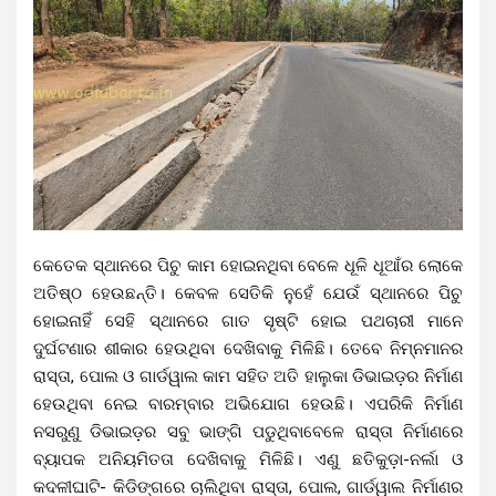
କେତେକ ସ୍ଥାନରେ ପିଚୁ କାମ ହୋଇନଥିବା ବେଳେ ଧୂଳି ଧୂଆଁର ଲୋକେ
ଅତିଷ୍ଠ ହେଉଛନ୍ତି। କେବଳ ସେତିକି ନୁହେଁ ଯେଉଁ ସ୍ଥାନରେ ପିଚୁ
ହୋଇନାହିଁ ସେହି ସ୍ଥାନରେ ଗାତ ସୃଷ୍ଟି ହୋଇ ପଥଚାରୀ ମାନେ
ଦୁର୍ଘଟଣାର ଶୀକାର ହେଉଥିବା ଦେଖିବାକୁ ମିଳିଛି। ତେବେ ନିମ୍ନମାନର
ରାସ୍ତା, ପୋଲ ଓ ଗାର୍ଡୱାଲ କାମ ସହିତ ଅତି ହାଲୁକା ଡିଭାଇଡ଼ର ନିର୍ମାଣ
ହେଉଥିବା ନେଇ ବାରମ୍ବାର ଅଭିଯୋଗ ହେଉଛି। ଏପରିକି ନିର୍ମାଣ
ନସରୁଣୁ ଡିଭାଇଡ଼ର ସବୁ ଭାଙ୍ଗି ପଡୁଥିବାବେଳେ ରାସ୍ତା ନିର୍ମାଣରେ
ବ୍ୟାପକ ଅନିୟମିତତା ଦେଖିବାକୁ ମିଳିଛି। ଏଣୁ ଛତିକୁଡ଼ା-ନର୍ଲା ଓ
କଦଳୀଘାଟି- କିଡିଙ୍ଗରେ ଚାଲିଥିବା ରାସ୍ତା, ପୋଲ, ଗାର୍ଡୱାଲ ନିର୍ମାଣର