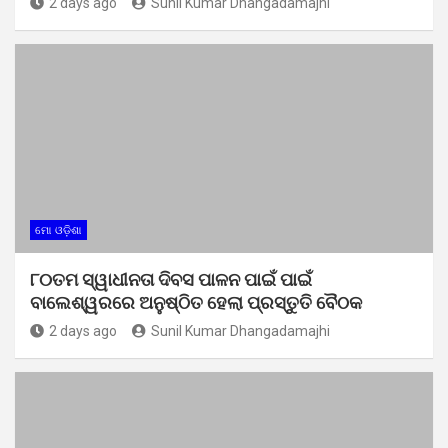
2 days ago
Sunil Kumar Dhangadamajhi
ମୋ ଓଡ଼ିଶା
୮୦ତମ ସ୍ୱାଧୀନତା ଦିବସ ପାଳନ ପାଇଁ ପାଇଁ
ବାଲେଶ୍ୱରରେ ଅନୁଷ୍ଠିତ ହେଲା ପ୍ରସ୍ତୁତି ବୈଠକ
2 days ago
Sunil Kumar Dhangadamajhi