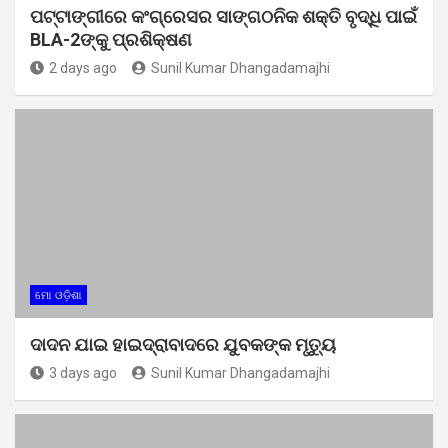
ପଟ୍ଟାଙ୍ଗୀରେ କଂଗ୍ରେସର ସାଙ୍ଗଠନିକ ଶକ୍ତି ବୃଦ୍ଧି ପାଇଁ
BLA-2ଙ୍କୁ ପ୍ରଶିକ୍ଷଣ
2 days ago
Sunil Kumar Dhangadamajhi
ମୋ ଓଡ଼ିଶା
ଦାଦନ ଯାଇ ହାଇଦ୍ରାବାଦରେ ଯୁବକଙ୍କ ମୃତ୍ୟୁ
3 days ago
Sunil Kumar Dhangadamajhi