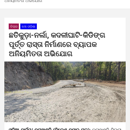
ଅନିୟମିତତା ଅଭିଯୋଗ
ବିଚାର
ମୋ ଓଡ଼ିଶା
ଛତିକୁଡ଼ା-ନର୍ଲା, କଦଳୀଘାଟି-କିଡିଙ୍ଗ
ପୂର୍ତ୍ତ ରାସ୍ତା ନିର୍ମାଣରେ ବ୍ୟାପକ
ଅନିୟମିତତା ଅଭିଯୋଗ
ଓଡ଼ିଆ ବାର୍ତ୍ତା/ କଳାହାଣ୍ଡି (ନିଲେଶ କୁମାର ନାଗ):
କଳାହାଣ୍ଡି ଜିଲ୍ଲା