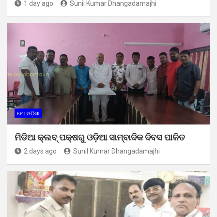
1 day ago
Sunil Kumar Dhangadamajhi
ମୋ ଓଡ଼ିଶା
ମିଡିଆ କ୍ଲବ୍ ପକ୍ଷରୁ ଓଡ଼ିଆ ସାମ୍ବାଦିକ ଦିବସ ପାଳିତ
2 days ago
Sunil Kumar Dhangadamajhi