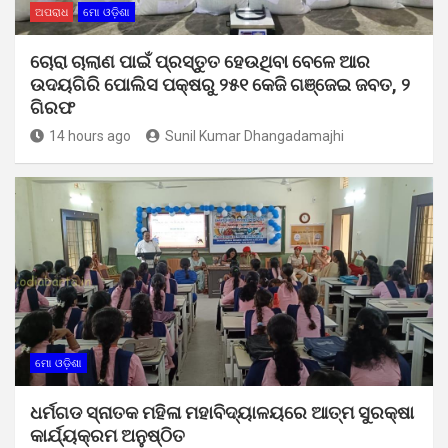
ଅପରାଧ
ମୋ ଓଡ଼ିଶା
ଚୋରା ଚାଲାଣ ପାଇଁ ପ୍ରସ୍ତୁତ ହେଉଥିବା ବେଳେ ଆର
ଉଦୟଗିରି ପୋଲିସ ପକ୍ଷରୁ ୨୫୧ କେଜି ଗଞ୍ଜେଇ ଜବତ, ୨
ଗିରଫ
14 hours ago
Sunil Kumar Dhangadamajhi
ମୋ ଓଡ଼ିଶା
ଧର୍ମଗଡ ସ୍ନାତକ ମହିଳା ମହାବିଦ୍ୟାଳୟରେ ଆତ୍ମ ସୁରକ୍ଷା
କାର୍ଯ୍ୟକ୍ରମ ଅନୁଷ୍ଠିତ