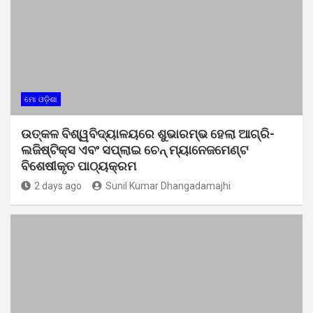
ମୋ ଓଡ଼ିଶା
ଉତ୍କଳ ବିଶ୍ୱବିଦ୍ୟାଳୟରେ ଶୁଭାରମ୍ଭ ହେଲା ଆଗ୍ରି-
ଲଜିଷ୍ଟିକ୍ସ ଏବଂ ସପ୍ଲାଇ ଚେନ୍ ମ୍ୟାନେଜମେଣ୍ଟ
ବିଶେଷୀକୃତ ପାଠ୍ୟକ୍ରମ
2 days ago
Sunil Kumar Dhangadamajhi