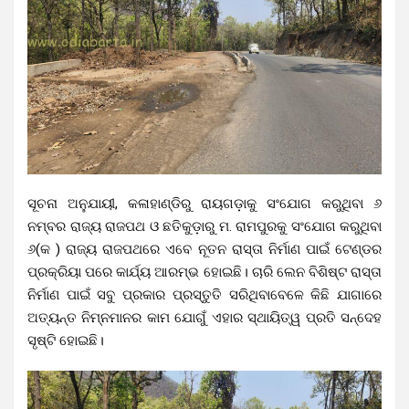
ସୂଚନା ଅନୁଯାୟୀ, କଳାହାଣ୍ଡିରୁ ରାୟଗଡ଼ାକୁ ସଂଯୋଗ କରୁଥିବା ୬
ନମ୍ବର ରାଜ୍ୟ ରାଜପଥ ଓ ଛତିକୁଡ଼ାରୁ ମ. ରାମପୁରକୁ ସଂଯୋଗ କରୁଥିବା
୬(କ ) ରାଜ୍ୟ ରାଜପଥରେ ଏବେ ନୂତନ ରାସ୍ତା ନିର୍ମାଣ ପାଇଁ ଟେଣ୍ଡର
ପ୍ରକ୍ରିୟା ପରେ କାର୍ଯ୍ୟ ଆରମ୍ଭ ହୋଇଛି। ଚାରି ଲେନ ବିଶିଷ୍ଟ ରାସ୍ତା
ନିର୍ମାଣ ପାଇଁ ସବୁ ପ୍ରକାର ପ୍ରସ୍ତୁତି ସରିଥିବାବେଳେ କିଛି ଯାଗାରେ
ଅତ୍ୟନ୍ତ ନିମ୍ନମାନର କାମ ଯୋଗୁଁ ଏହାର ସ୍ଥାୟିତ୍ୱ ପ୍ରତି ସନ୍ଦେହ
ସୃଷ୍ଟି ହୋଇଛି।