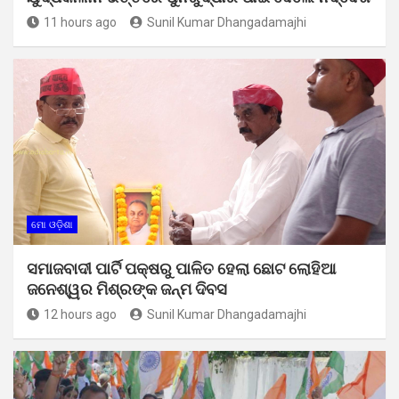
11 hours ago
Sunil Kumar Dhangadamajhi
ମୋ ଓଡ଼ିଶା
ସମାଜବାଦୀ ପାର୍ଟି ପକ୍ଷରୁ ପାଳିତ ହେଲା ଛୋଟ ଲୋହିଆ
ଜନେଶ୍ୱର ମିଶ୍ରଙ୍କ ଜନ୍ମ ଦିବସ
12 hours ago
Sunil Kumar Dhangadamajhi