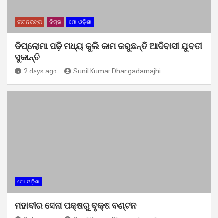
ଜୀବନରଙ୍ଗ
ବିଚାର
ମୋ ଓଡ଼ିଶା
ଡିପ୍ଲୋମା ପଢ଼ି ମଧ୍ୟ କୁଲି କାମ କରୁଛନ୍ତି ଆଦିବାସୀ ଯୁବତୀ
ସୁକାନ୍ତି
2 days ago
Sunil Kumar Dhangadamajhi
ମୋ ଓଡ଼ିଶା
ମହାବୀର ସେନା ପକ୍ଷରୁ ବୃକ୍ଷ ବଣ୍ଟନ