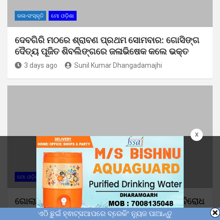
କଳା-ସଂସ୍କୃତି
ମୋ ଓଡ଼ିଶା
ଦେବଗିରି ମଠରେ ଶ୍ରାବଣ ପ୍ରଥମ ସୋମବାର: ଗୋସିଙ୍ଗ
ଦୈତ୍ୟ ପୂଜିତ ଶିବଲିଙ୍ଗରେ ଜଳାଭିଷେକ କଲେ ଭକ୍ତ
3 days ago
Sunil Kumar Dhangadamajhi
x
ମୋ ଓଡ଼ିଶା
ଗୋଲାମୁଣ୍ଡା ବ୍ଲକରେ ସାର ଚଢ଼ା ଦରରେ ବିକ୍ରୀକୁ ବିରୋଧ
କଲା ଜନ ସଂଗ୍ରାମ ସମିତି
ଏଠି ଛୁଇଁ ହ୍ଵାଟ୍ସଆପରେ ବ୍ରେକିଂ ନ୍ୟୁଜ ପାଆନ୍ତୁ