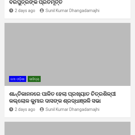
ବରପୁତ୍ରଙ୍କ ପ୍ରତିମୂର୍ତ୍ତି
2 days ago
Sunil Kumar Dhangadamajhi
ମୋ ଓଡ଼ିଶା
ସାହିତ୍ୟ
ଶାନ୍ତିକାନନରେ ପାଳିତ ହେଲା ପ୍ରଖ୍ୟାତ ଚିତ୍ରଶିଳ୍ପୀ
କଲ୍ଲୋଳ କୁମାର ଦାସଙ୍କ ଶ୍ରଦ୍ଧାଞ୍ଜଳି ସଭା
2 days ago
Sunil Kumar Dhangadamajhi