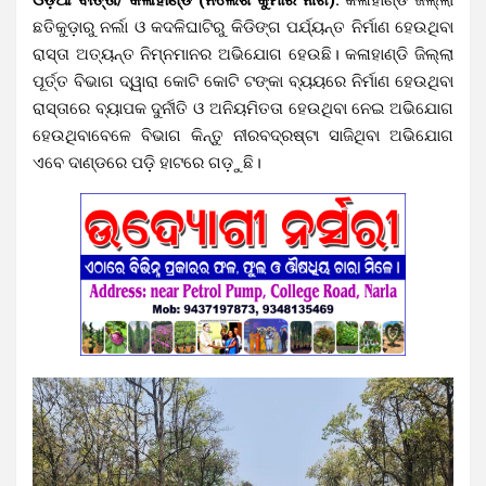
ଛତିକୁଡ଼ାରୁ ନର୍ଲା ଓ କଦଳିଘାଟିରୁ କିଡିଙ୍ଗ ପର୍ଯ୍ୟନ୍ତ ନିର୍ମାଣ ହେଉଥିବା
ରାସ୍ତା ଅତ୍ୟନ୍ତ ନିମ୍ନମାନର ଅଭିଯୋଗ ହେଉଛି। କଳାହାଣ୍ଡି ଜିଲ୍ଲା
ପୂର୍ତ୍ତ ବିଭାଗ ଦ୍ୱାରା କୋଟି କୋଟି ଟଙ୍କା ବ୍ୟୟରେ ନିର୍ମାଣ ହେଉଥିବା
ରାସ୍ତାରେ ବ୍ୟାପକ ଦୁର୍ନୀତି ଓ ଅନିୟମିତତା ହେଉଥିବା ନେଇ ଅଭିଯୋଗ
ହେଉଥିବାବେଳେ ବିଭାଗ କିନ୍ତୁ ନୀରବଦ୍ରଷ୍ଟା ସାଜିଥିବା ଅଭିଯୋଗ
ଏବେ ଦାଣ୍ଡରେ ପଡ଼ି ହାଟରେ ଗଡ଼ୁଛି।