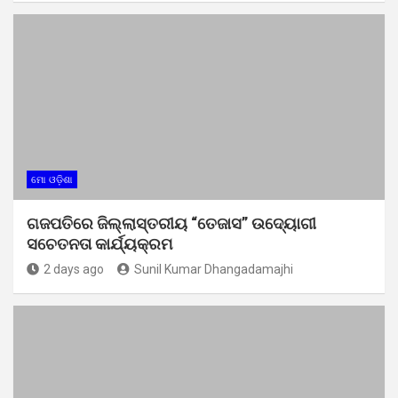
ମୋ ଓଡ଼ିଶା
ଗଜପତିରେ ଜିଲ୍ଲାସ୍ତରୀୟ “ତେଜାସ” ଉଦ୍ୟୋଗୀ
ସଚେତନତା କାର୍ଯ୍ୟକ୍ରମ
2 days ago
Sunil Kumar Dhangadamajhi