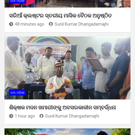
ମୋ ଓଡ଼ିଶା
ସରିଆଁ କ୍ଲଷ୍ଟର ସ୍ତରୀୟ ମାସିକ ବୈଠକ ଅନୁଷ୍ଠିତ
48 minutes ago
Sunil Kumar Dhangadamajhi
ମୋ ଓଡ଼ିଶା
ଶିକ୍ଷକ ମଦନ ଖମାରୀଙ୍କୁ ଅବସରକାଳୀନ ସମ୍ବର୍ଦ୍ଧନା
1 hour ago
Sunil Kumar Dhangadamajhi