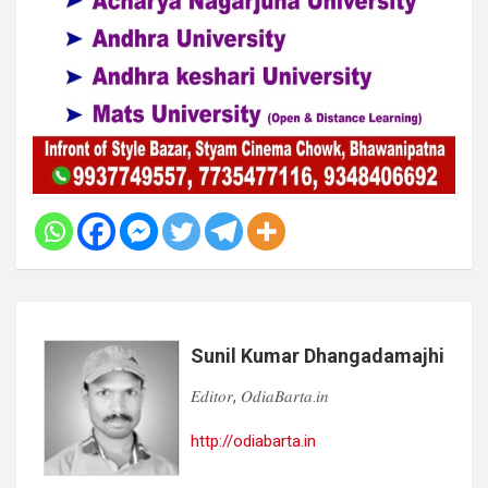
Sunil Kumar Dhangadamajhi
𝐸𝑑𝑖𝑡𝑜𝑟, 𝑂𝑑𝑖𝑎𝐵𝑎𝑟𝑡𝑎.𝑖𝑛
http://odiabarta.in