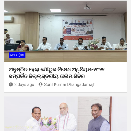
ମୋ ଓଡ଼ିଶା
ଅନୁଷ୍ଠିତ ହେଲା ଯୌତୁକ ନିଷେଧ ଅଧିନିୟମ-୧୯୬୧
ସମ୍ପର୍କିତ ଜିଲ୍ଲାସ୍ତରୀୟ ତାଲିମ ଶିବିର
2 days ago
Sunil Kumar Dhangadamajhi