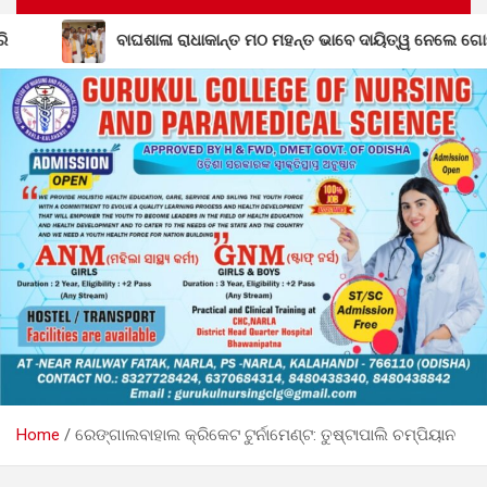
 ମଠ ମହନ୍ତ ଭାବେ ଦାୟିତ୍ୱ ନେଲେ ଗୋପାଳ ଦାସଜୀ ମହାରାଜ
ନିୟ
Home
ରେଙ୍ଗାଲବାହାଲ କ୍ରିକେଟ ଟୁର୍ନାମେଣ୍ଟ: ତୁଷ୍ଟାପାଲି ଚମ୍ପିୟାନ