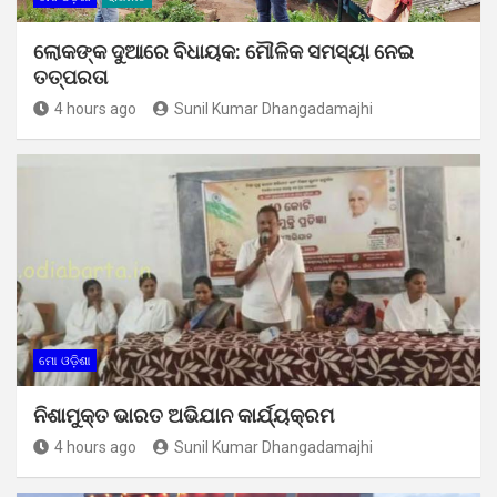
ଲୋକଙ୍କ ଦୁଆରେ ବିଧାୟକ: ମୌଳିକ ସମସ୍ୟା ନେଇ
ତତ୍ପରତା
4 hours ago
Sunil Kumar Dhangadamajhi
ମୋ ଓଡ଼ିଶା
ନିଶାମୁକ୍ତ ଭାରତ ଅଭିଯାନ କାର୍ଯ୍ୟକ୍ରମ
4 hours ago
Sunil Kumar Dhangadamajhi