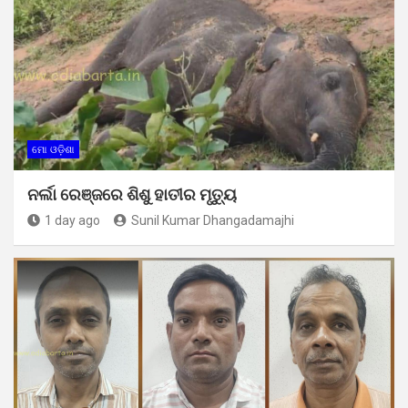
ମୋ ଓଡ଼ିଶା
ନର୍ଲା ରେଞ୍ଜରେ ଶିଶୁ ହାତୀର ମୃତ୍ୟୁ
1 day ago
Sunil Kumar Dhangadamajhi