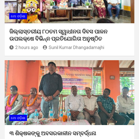
ମୋ ଓଡ଼ିଶା
ଜିଲ୍ଲାସ୍ତରୀୟ ୮୦ତମ ସ୍ୱାଧୀନତା ଦିବସ ପାଳନ
ଉପଲକ୍ଷେ ବିଭିନ୍ନ ପ୍ରତିଯୋଗିତା ଅନୁଷ୍ଠିତ
2 hours ago
Sunil Kumar Dhangadamajhi
ମୋ ଓଡ଼ିଶା
୩ ଶିକ୍ଷକଙ୍କୁ ଅବସରକାଳୀନ ସମ୍ବର୍ଦ୍ଧନା