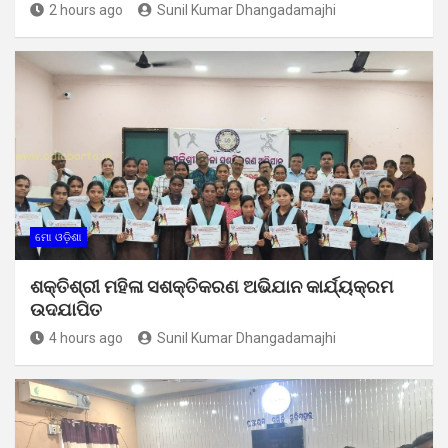
2 hours ago
Sunil Kumar Dhangadamajhi
ମୋ ଓଡ଼ିଶା
ଶକ୍ତିଶ୍ରୀ ମହିଳା ସଶକ୍ତିକରଣ ଅଭିଯାନ କାର୍ଯ୍ୟକ୍ରମ
ଉଦଯାପିତ
4 hours ago
Sunil Kumar Dhangadamajhi