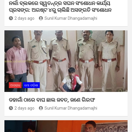
ନର୍ଲା ବ୍ଲକରେ ସ୍ୱତନ୍ତ୍ର ସଘନ ସଂଶୋଧନ କାର୍ଯ୍ୟ
ପ୍ରସଙ୍ଗ: ଅଗଷ୍ଟ ୪ରୁ ଚାଲିଛି ଅସଙ୍ଗତି ସଂଶୋଧନ
2 days ago
Sunil Kumar Dhangadamajhi
ଅପରାଧ
ମୋ ଓଡ଼ିଶା
ଡହାଗାଁ ଠାରେ ବାଘ ଛାଲ ଜବତ, ଜଣେ ଗିରଫ
2 days ago
Sunil Kumar Dhangadamajhi