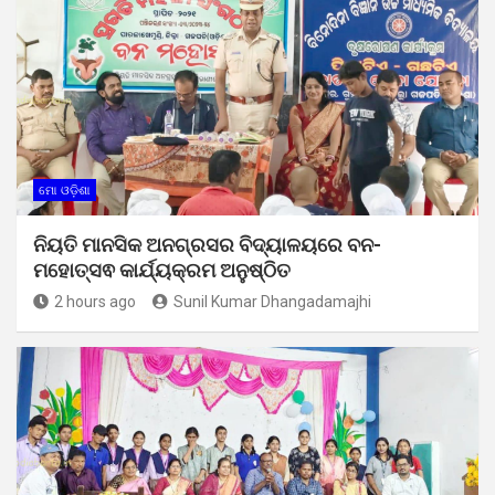
ମୋ ଓଡ଼ିଶା
ନିୟତି ମାନସିକ ଅନଗ୍ରସର ବିଦ୍ୟାଳୟରେ ବନ-
ମହୋତ୍ସଵ କାର୍ଯ୍ୟକ୍ରମ ଅନୁଷ୍ଠିତ
2 hours ago
Sunil Kumar Dhangadamajhi