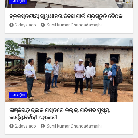
ମୋ ଓଡ଼ିଶା
ବ୍ଳକସ୍ତରୀୟ ସ୍ୱାଧୀନତା ଦିବସ ପାଇଁ ପ୍ରସ୍ତୁତି ବୈଠକ
2 days ago
Sunil Kumar Dhangadamajhi
ମୋ ଓଡ଼ିଶା
ଲାଞ୍ଜିଗଡ଼ ବ୍ଲକ ଗସ୍ତରେ ଜିଲ୍ଲା ପରିଷଦ ମୁଖ୍ୟ
କାର୍ଯ୍ୟନିର୍ବାହୀ ଅଧିକାରୀ
2 days ago
Sunil Kumar Dhangadamajhi