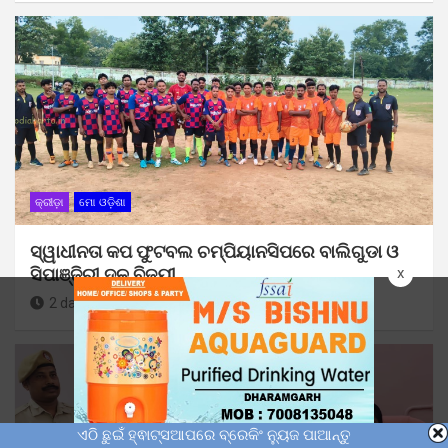
କ୍ରୀଡ଼ା
ମୋ ଓଡ଼ିଶା
ସ୍ୱାଧୀନତା କପ ଫୁଟବଲ ଚମ୍ପିୟାନସିପରେ ବାଲିଗୁଡା ଓ
ସିପାଞ୍ଜିରୀ ଦଳ ବିଜୟୀ
x
2 days ago
Sunil Kumar Dhangadamajhi
ଏଠି ଛୁଇଁ ହ୍ଵାଟ୍ସଆପରେ ବ୍ରେକିଂ ନ୍ୟୁଜ ପାଆନ୍ତୁ