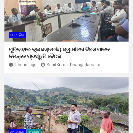
ମୋ ଓଡ଼ିଶା
ମୁରିବାହାଲ ବ୍ଲକସ୍ତରୀୟ ସ୍ୱାଧୀନତା ଦିବସ ପାଳନ
ନିମନ୍ତେ ପ୍ରସ୍ତୁତି ବୈଠକ
4 hours ago
Sunil Kumar Dhangadamajhi
ମୋ ଓଡ଼ିଶା
ରାଜନୀତି