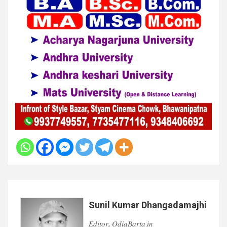
Sunil Kumar Dhangadamajhi
𝐸𝑑𝑖𝑡𝑜𝑟, 𝑂𝑑𝑖𝑎𝐵𝑎𝑟𝑡𝑎.𝑖𝑛