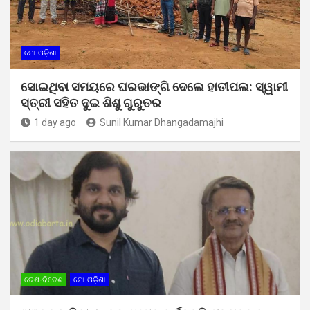
ମୋ ଓଡ଼ିଶା
ସୋଇଥିବା ସମୟରେ ଘରଭାଙ୍ଗି ଦେଲେ ହାତୀପଲ: ସ୍ୱାମୀ
ସ୍ତ୍ରୀ ସହିତ ଦୁଇ ଶିଶୁ ଗୁରୁତର
1 day ago
Sunil Kumar Dhangadamajhi
ଦେଶ-ବିଦେଶ
ମୋ ଓଡ଼ିଶା