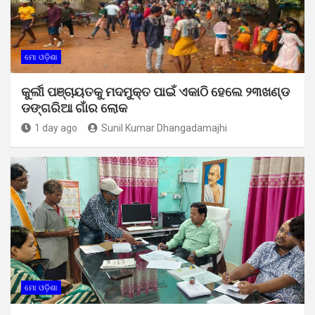
ମୋ ଓଡ଼ିଶା
କୁର୍ଲୀ ପଞ୍ଚାୟତକୁ ମଦମୁକ୍ତ ପାଇଁ ଏକାଠି ହେଲେ ୨୩ଖଣ୍ଡ
ଡଙ୍ଗରିଆ ଗାଁର ଲୋକ
1 day ago
Sunil Kumar Dhangadamajhi
ମୋ ଓଡ଼ିଶା