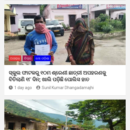
ଅପରାଧ
ବିଚାର
ମୋ ଓଡ଼ିଶା
ସ୍କୁଲ ଫାଟକରୁ ୧୦ମ ଶ୍ରେଣୀ ଛାତ୍ରୀ ଅପହରଣକୁ
ବିତିଲାଣି ୧୮ ଦିନ; ଖାଲି ପଡ଼ିଛି ପୋଲିସ ହାତ
1 day ago
Sunil Kumar Dhangadamajhi