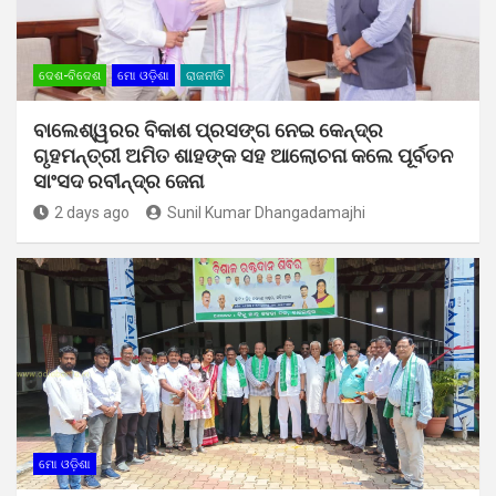
ଦେଶ-ବିଦେଶ
ମୋ ଓଡ଼ିଶା
ରାଜନୀତି
ବାଲେଶ୍ୱରର ବିକାଶ ପ୍ରସଙ୍ଗ ନେଇ କେନ୍ଦ୍ର
ଗୃହମନ୍ତ୍ରୀ ଅମିତ ଶାହଙ୍କ ସହ ଆଲୋଚନା କଲେ ପୂର୍ବତନ
ସାଂସଦ ରବୀନ୍ଦ୍ର ଜେନା
2 days ago
Sunil Kumar Dhangadamajhi
ମୋ ଓଡ଼ିଶା