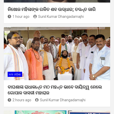
ନିଖୋଜ ମହିଳାଙ୍କ ଗଳିତ ଶବ ଉଦ୍ଧାର; ତଦନ୍ତ ଜାରି
1 hour ago
Sunil Kumar Dhangadamajhi
ମୋ ଓଡ଼ିଶା
ବାଘଶାଳା ରାଧାକାନ୍ତ ମଠ ମହନ୍ତ ଭାବେ ଦାୟିତ୍ୱ ନେଲେ
ଗୋପାଳ ଦାସଜୀ ମହାରାଜ
2 hours ago
Sunil Kumar Dhangadamajhi