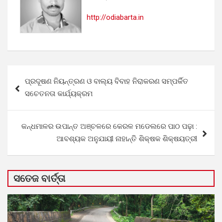
http://odiabarta.in
Post
ପ୍ରଦୂଷଣ ନିୟନ୍ତ୍ରଣ ଓ ବାଲ୍ୟ ବିବାହ ନିରାକରଣ ସମ୍ପର୍କିତ
navigation
ସଚେତନତା କାର୍ଯ୍ୟକ୍ରମ
କନ୍ଧମାଳର ଉପାନ୍ତ ଅଞ୍ଚଳରେ କେରଳ ମଡେଲରେ ପାଠ ପଢ଼ା :
ଆବଶ୍ୟକ ଅନୁଯାୟୀ ନାହାନ୍ତି ଶିକ୍ଷକ ଶିକ୍ଷୟତ୍ରୀ
ସତେଜ ବାର୍ତ୍ତା