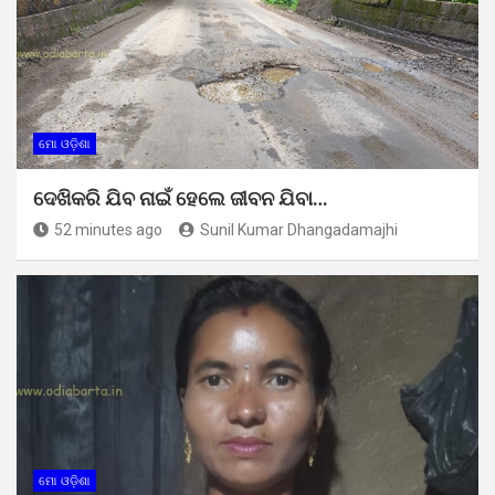
ମୋ ଓଡ଼ିଶା
ଦେଖିକରି ଯିବ ନାଇଁ ହେଲେ ଜୀବନ ଯିବା…
52 minutes ago
Sunil Kumar Dhangadamajhi
ମୋ ଓଡ଼ିଶା