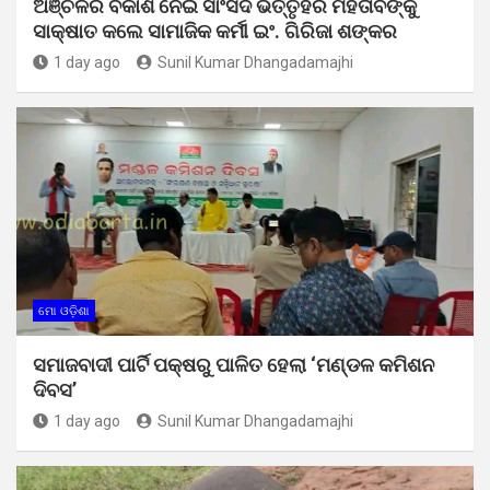
ଅଞ୍ଚଳର ବିକାଶ ନେଇ ସାଂସଦ ଭର୍ତ୍ତୃହରି ମହତାବଙ୍କୁ
ସାକ୍ଷାତ କଲେ ସାମାଜିକ କର୍ମୀ ଇଂ. ଗିରିଜା ଶଙ୍କର
1 day ago
Sunil Kumar Dhangadamajhi
ମୋ ଓଡ଼ିଶା
ସମାଜବାଦୀ ପାର୍ଟି ପକ୍ଷରୁ ପାଳିତ ହେଲା ‘ମଣ୍ଡଳ କମିଶନ
ଦିବସ’
1 day ago
Sunil Kumar Dhangadamajhi