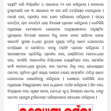
ବ୍ୟାଟିଂ କରି ନିର୍ଦ୍ଧାରିତ ୪ ଓଭରରେ ୨୬ ରନ କରିଥିଲେ | ଜବାବରେ
ତୁଷ୍ଟାପାଲି ଦଳ ୩ ଓଭରରେ ୨୭ ରନ କରି ଚମ୍ପିୟାନ ହୋଇଥିଲେ |
ମନସୀ ବାଗ, ପ୍ରଦୀପ ବାଗ ଖେଳ ପରିଚାଳନା କରିଥିଲେ | ସତ୍ୟ
ବଗର୍ତ୍ତୀ, ରାମ ବଗର୍ତ୍ତୀ ଧାରା ବିବରଣୀ ପ୍ରଦାନ କରିଥିଲେ | ଜେବିସିସି
ଅଧିନାୟକ ହେମସାଗର ଭୋଇଙ୍କ ଅଧ୍ୟକ୍ଷତାରେ ଅନୁଷ୍ଠିତ
ପୁରସ୍କାର ବିତରଣୀ ସଭାରେ ବିଜୁ ଜନତା ଦଳର ସଇଁତଳା ବ୍ଲକ
ସଭାପତି ସୁବାଷ ଚନ୍ଦ୍ର ବୁଡ଼େକ ମୁଖ୍ୟ ଅତିଥି ଭାବେ ଯୋଗଦେଇ
ଚମ୍ପିୟାନ ଓ ରନର୍ସଅପ ଦଳକୁ ଟ୍ରଫି ପ୍ରଦାନ କରିଥିଲେ |
ସରପଞ୍ଚଙ୍କ ପ୍ରତିନିଧି ପ୍ରଦୀପ ବାଗ, ଇଞ୍ଜିନିଅର ମାନବେନ୍ଦ୍ର
ବାଗ, ଏମସିସି ଏକାଡେମିର ନିର୍ଦ୍ଦେଶକ ଜ୍ୟୋତିରାଜ ବାଗ, ସାମାଜିକ
କର୍ମୀ ବାମନଚନ୍ଦ୍ର ବୁଡ଼େକ, ଲବ ପଟେଲ, ନିଲୁ ବାଗ, ରାଧେଶ୍ୟାମ
ପଟେଲ, ପୂର୍ବତନ ୱାର୍ଡ ସଭ୍ୟ ଦଶରଥ ଭୋଇ ସମ୍ମାନିତ ଅତିଥି ଭାବେ
ଯୋଗଦେଇ ଖେଳାଳିଙ୍କୁ କରିଥିଲେ | ଶେଷରେ ଜେବିସିସି ଉପ
ଅଧିନାୟକ ବିଷ୍ଣୁପ୍ରସାଦ ବାଗ ଧନ୍ୟବାଦ ଅର୍ପଣ କରିଥିଲେ | ଶିବ ବାଗ,
ବିଦ୍ୟାଧର ବାଗ, ଭୂଷଣ ଶବର, ହେମନ୍ତ ଭୁଏ, ନିରଞ୍ଜନ ପଟେଲ, ଖେଡୁ
ପଟେଲ ପ୍ରମୁଖ ଟୁର୍ନାମେଣ୍ଟ ପରିଚାଳନାରେ ସହଯୋଗ କରିଥିଲେ |