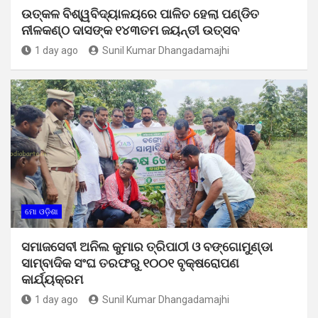
ଉତ୍କଳ ବିଶ୍ୱବିଦ୍ୟାଳୟରେ ପାଳିତ ହେଲା ପଣ୍ଡିତ
ନୀଳକଣ୍ଠ ଦାସଙ୍କ ୧୪୩ତମ ଜୟନ୍ତୀ ଉତ୍ସବ
1 day ago
Sunil Kumar Dhangadamajhi
ମୋ ଓଡ଼ିଶା
ସମାଜସେବୀ ଅନିଲ କୁମାର ତ୍ରିପାଠୀ ଓ ବଙ୍ଗୋମୁଣ୍ଡା
ସାମ୍ବାଦିକ ସଂଘ ତରଫରୁ ୧୦୦୧ ବୃକ୍ଷରୋପଣ
କାର୍ଯ୍ୟକ୍ରମ
1 day ago
Sunil Kumar Dhangadamajhi