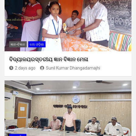
ଜ୍ଞାନ-ବିଜ୍ଞାନ
ମୋ ଓଡ଼ିଶା
ବିଦ୍ୟାଳୟରସ୍ତରୀୟ ଜ୍ଞାନ ବିଜ୍ଞାନ ମେଳା
2 days ago
Sunil Kumar Dhangadamajhi