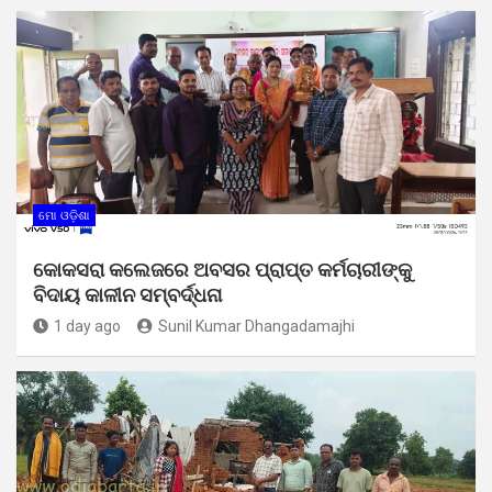
ମୋ ଓଡ଼ିଶା
କୋକସରା କଲେଜରେ ଅବସର ପ୍ରାପ୍ତ କର୍ମଚାରୀଙ୍କୁ
ବିଦାୟ କାଳୀନ ସମ୍ବର୍ଦ୍ଧନା
1 day ago
Sunil Kumar Dhangadamajhi