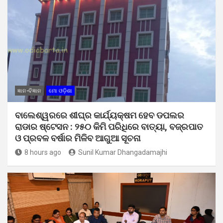
ଜ୍ଞାନ-ବିଜ୍ଞାନ
ମୋ ଓଡ଼ିଶା
ବାଲେଶ୍ୱରରେ ଶୀଘ୍ର କାର୍ଯ୍ୟକ୍ଷମ ହେବ ଡପଲର
ରାଡାର ଷ୍ଟେସନ : ୨୫୦ କିମି ପରିଧିରେ ବାତ୍ୟା, ବଜ୍ରପାତ
ଓ ପ୍ରବଳ ବର୍ଷାର ମିଳିବ ଆଗୁଆ ସୂଚନା
8 hours ago
Sunil Kumar Dhangadamajhi