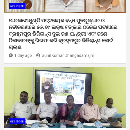
ମୋ ଓଡ଼ିଶା
ପାରଳାଖେମୁଣ୍ଡି ପଟ୍ଟନାୟକ ବନ୍ଧ ପୁନରୁଦ୍ଧାର ଓ
ନବୀକରଣରେ ୫୫.୬୯ ଲକ୍ଷ ଟଙ୍କାର ଠକେଇ ଘଟଣାରେ
ବ୍ରହ୍ମପୁର ଭିଜିଲାନ୍ସ ଦୁଇ ଜଣ ଯନ୍ତ୍ରୀ ଏବଂ ଜଣେ
ଠିକାଦାରଙ୍କୁ ଗିରଫ କରି ବ୍ରହ୍ମପୁର ଭିଜିଲାନ୍ସ କୋର୍ଟ
ଚାଲାଣ
1 day ago
Sunil Kumar Dhangadamajhi
ମୋ ଓଡ଼ିଶା