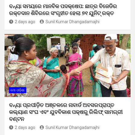
ବନ୍ୟା ସମୟରେ ମାନବିକ ପଦକ୍ଷେପ: ଛାତ୍ର ବିଜେଡିର
ରକ୍ତଦାନ ଶିବିରରେ ସଂଗୃହୀତ ହେଲା ୭୧ ୟୁନିଟ୍ ରକ୍ତ
2 days ago
Sunil Kumar Dhangadamajhi
ମୋ ଓଡ଼ିଶା
ବନ୍ୟା ପ୍ରପୀଡ଼ିତ ଅଞ୍ଚଳରେ ନାବାର୍ଡ ଅବସରପ୍ରାପ୍ତ
କଲ୍ୟାଣ ସଂଘ ଏବଂ ଯୁବବିକାଶ ପକ୍ଷରୁ ରିଲିଫ୍ ସାମଗ୍ରୀ
ବଣ୍ଟନ
2 days ago
Sunil Kumar Dhangadamajhi