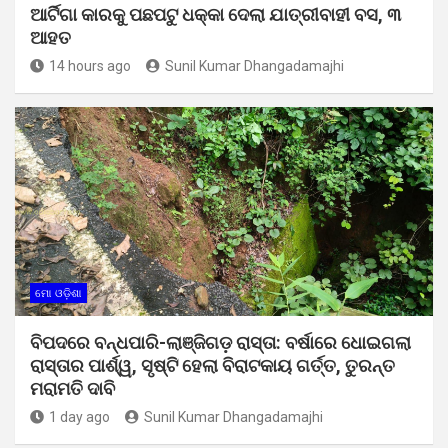
ଆର୍ଟିଗା କାରକୁ ପଛପଟୁ ଧକ୍କା ଦେଲା ଯାତ୍ରୀବାହୀ ବସ, ୩
ଆହତ
14 hours ago
Sunil Kumar Dhangadamajhi
ମୋ ଓଡ଼ିଶା
ବିପଦରେ ବନ୍ଧପାରି-ଲାଞ୍ଜିଗଡ଼ ରାସ୍ତା: ବର୍ଷାରେ ଧୋଇଗଲା
ରାସ୍ତାର ପାର୍ଶ୍ୱ, ସୃଷ୍ଟି ହେଲା ବିରାଟକାୟ ଗର୍ତ୍ତ, ତୁରନ୍ତ
ମରାମତି ଦାବି
1 day ago
Sunil Kumar Dhangadamajhi