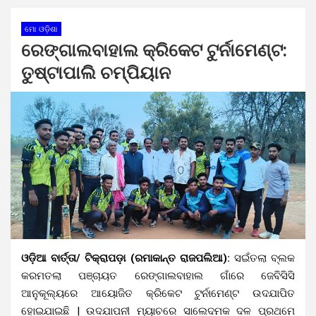
ମୋ ଓଡ଼ିଶା
ରେଙ୍ଗାଲବାହାଲ କ୍ରିକେଟ ଟୁର୍ନାମେଣ୍ଟ:
ତୁଷ୍ଟାପାଲି ଚମ୍ପିୟାନ
ଓଡ଼ିଆ ବାର୍ତ୍ତା/ ଟିକ୍ରାପଡ଼ା (ରମାକାନ୍ତ ରାଜପଲିଆ):
ସଇଁତଲା ବ୍ଲକ
କରମତଲା ପଞ୍ଚାୟତ ରେଙ୍ଗାଲବାହାଲ ଗାଁରେ ଜେବିସିସି
ଆନୁକୂଲ୍ୟରେ ଆୟୋଜିତ କ୍ରିକେଟ ଟୁର୍ନାମେଣ୍ଟ ଉଦଯାପିତ
ହୋଇଯାଇଛି | ଉଦଯାପନୀ ମ୍ୟାଚରେ ସାଲେଦମକ ଦଳ ପ୍ରଥମେ