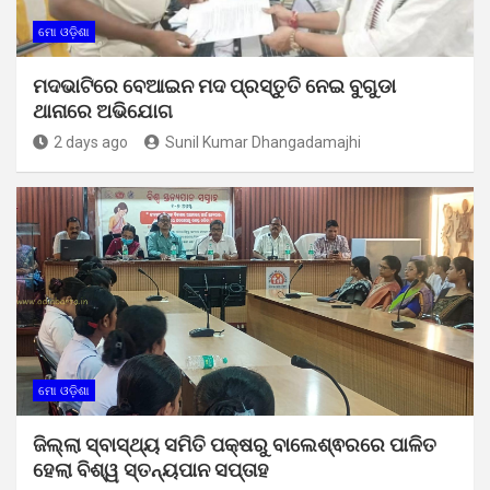
ମୋ ଓଡ଼ିଶା
ମଦଭାଟିରେ ବେଆଇନ ମଦ ପ୍ରସ୍ତୁତି ନେଇ ବୁଗୁଡା
ଥାନାରେ ଅଭିଯୋଗ
2 days ago
Sunil Kumar Dhangadamajhi
ମୋ ଓଡ଼ିଶା
ଜିଲ୍ଲା ସ୍ବାସ୍ଥ୍ୟ ସମିତି ପକ୍ଷରୁ ବାଲେଶ୍ଵରରେ ପାଳିତ
ହେଲା ବିଶ୍ୱ ସ୍ତନ୍ୟପାନ ସପ୍ତାହ