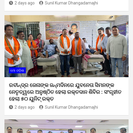
2 days ago
Sunil Kumar Dhangadamajhi
ମୋ ଓଡ଼ିଶା
ରବୀନ୍ଦ୍ର ଜେନାଙ୍କ ଜନ୍ମଦିନରେ ଯୁବନେତା ସିମନଙ୍କ
ନେତୃତ୍ୱରେ ଅନୁଷ୍ଠିତ ହେଲା ରକ୍ତଦାନ ଶିବିର : ସଂଗୃହୀତ
ହେଲା ୫୦ ୟୁନିଟ୍ ରକ୍ତ
2 days ago
Sunil Kumar Dhangadamajhi