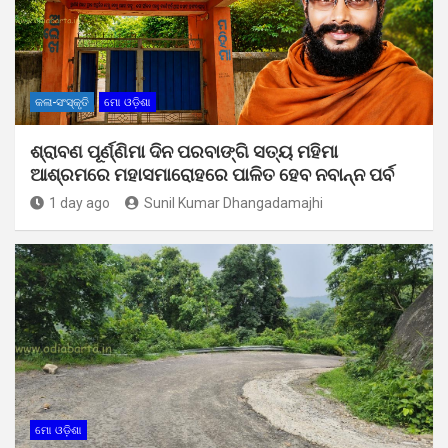
କଳା-ସଂସ୍କୃତି
ମୋ ଓଡ଼ିଶା
ଶ୍ରାବଣ ପୂର୍ଣ୍ଣିମା ଦିନ ପରବାଙ୍ଗି ସତ୍ୟ ମହିମା
ଆଶ୍ରମରେ ମହାସମାରୋହରେ ପାଳିତ ହେବ ନବାନ୍ନ ପର୍ବ
1 day ago
Sunil Kumar Dhangadamajhi
ମୋ ଓଡ଼ିଶା