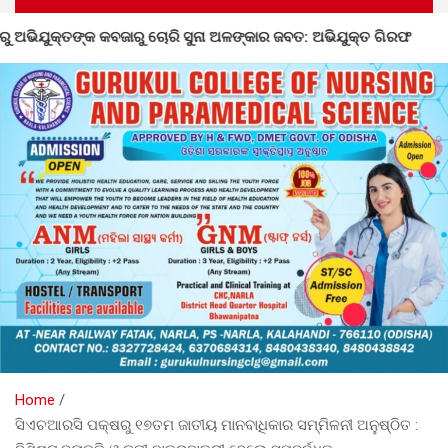
ଙ୍କାର ଜବତ: ଅଭିଯୁକ୍ତ ଗିରଫ
ନର୍ଲାରେ ୮୦ତମ ସ୍ୱାଧିନତା ଦିବ
Home
ସିଏଚଆରସି ପକ୍ଷରୁ ୧୭ତମ ଜାତୀୟ ମାନବାଧିକାର ସମ୍ମିଳନୀ ଅନୁଷ୍ଠିତ :