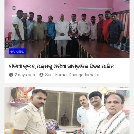
ମୋ ଓଡ଼ିଶା
ମିଡିଆ କ୍ଲବ୍ ପକ୍ଷରୁ ଓଡ଼ିଆ ସାମ୍ବାଦିକ ଦିବସ ପାଳିତ
2 days ago
Sunil Kumar Dhangadamajhi