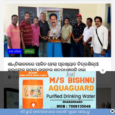
ମୋ ଓଡ଼ିଶା
ସାହିତ୍ୟ
ଶାନ୍ତିକାନନରେ ପାଳିତ ହେଲା ପ୍ରଖ୍ୟାତ ଚିତ୍ରଶିଳ୍ପୀ
କଲ୍ଲୋଳ କୁମାର ଦାସଙ୍କ ଶ୍ରଦ୍ଧାଞ୍ଜଳି ସଭା
x
3 days ago
Sunil Kumar Dhangadamajhi
ଏଠି ଛୁଇଁ ହ୍ଵାଟ୍ସଆପରେ ବ୍ରେକିଂ ନ୍ୟୁଜ ପାଆନ୍ତୁ