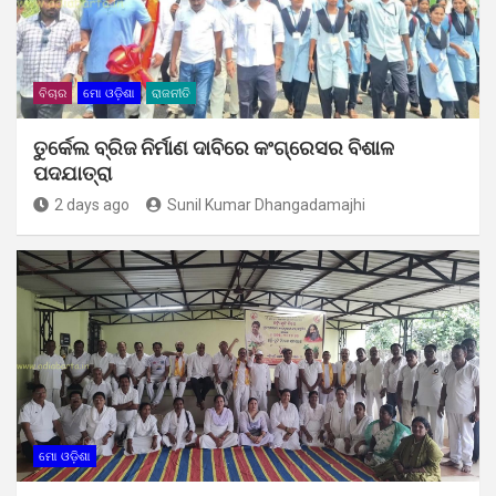
ବିଚାର
ମୋ ଓଡ଼ିଶା
ରାଜନୀତି
ତୁର୍କେଲ ବ୍ରିଜ ନିର୍ମାଣ ଦାବିରେ କଂଗ୍ରେସର ବିଶାଳ
ପଦଯାତ୍ରା
2 days ago
Sunil Kumar Dhangadamajhi
ମୋ ଓଡ଼ିଶା