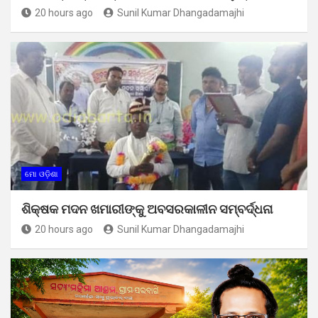
20 hours ago
Sunil Kumar Dhangadamajhi
ମୋ ଓଡ଼ିଶା
ଶିକ୍ଷକ ମଦନ ଖମାରୀଙ୍କୁ ଅବସରକାଳୀନ ସମ୍ବର୍ଦ୍ଧନା
20 hours ago
Sunil Kumar Dhangadamajhi