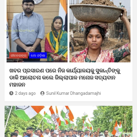
ଜୀବନରଙ୍ଗ
ମୋ ଓଡ଼ିଶା
ଖବର ପ୍ରସାରଣ ପରେ ନିଜ କାର୍ଯ୍ୟାଳୟକୁ ସୁକାନ୍ତିଙ୍କୁ
ଡାକି ଆଲୋଚନା କଲେ ଜିଲ୍ଲାପାଳ ମନୋଜ ସତ୍ୟବାନ
ମହାଜନ
2 days ago
Sunil Kumar Dhangadamajhi