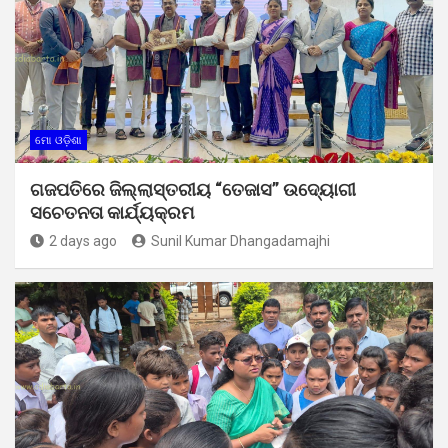
ମୋ ଓଡ଼ିଶା
ଗଜପତିରେ ଜିଲ୍ଲାସ୍ତରୀୟ “ତେଜାସ” ଉଦ୍ୟୋଗୀ
ସଚେତନତା କାର୍ଯ୍ୟକ୍ରମ
2 days ago
Sunil Kumar Dhangadamajhi