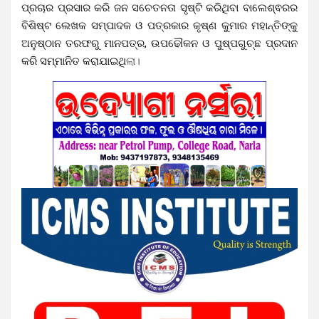
ପ୍ରଚାର ପ୍ରସାର କରି ଜନ ସଚେତନତା ସୃଷ୍ଟି କରିଥିବା ବାଲେଶ୍ଵରର
ବିଶିଷ୍ଟ ଲେଖକ ସମ୍ପାଦକ ଓ ପତ୍ରକାର କୃଷ୍ଣ କୁମାର ମହାନ୍ତିଙ୍କୁ
ଅନୁଷ୍ଠାନ ତରଫରୁ ମାନପତ୍ର, ଉପଢୌକନ ଓ ପୁଷ୍ପଗୁଚ୍ଛ ପ୍ରଦାନ
କରି ସମ୍ମାନିତ କରାଯାଇଥି
ଲା।