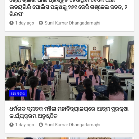
ଉଦୟଗିରି ପୋଲିସ ପକ୍ଷରୁ ୨୫୧ କେଜି ଗଞ୍ଜେଇ ଜବତ, ୨
ଗିରଫ
1 day ago
Sunil Kumar Dhangadamajhi
ମୋ ଓଡ଼ିଶା
ଧର୍ମଗଡ ସ୍ନାତକ ମହିଳା ମହାବିଦ୍ୟାଳୟରେ ଆତ୍ମ ସୁରକ୍ଷା
କାର୍ଯ୍ୟକ୍ରମ ଅନୁଷ୍ଠିତ
1 day ago
Sunil Kumar Dhangadamajhi