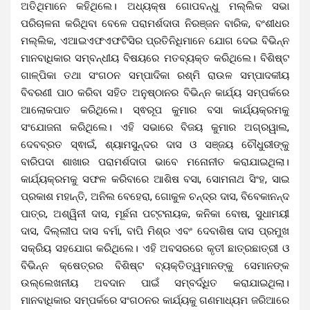
ଅତିଥିମାନେ କହିଥିଲେ। ଅଧ୍ୟକ୍ଷ ଗୋପବନ୍ଧୁ ମଲ୍ଲିକ ସଭା
ପରିଚାଳନା କରିଥିବା ବେଳେ ପରାମର୍ଶଦାତା ନିରଞ୍ଜନ ବାରିକ, ବଂଶୀଧର
ମଲ୍ଲିକ, ଏଆଇଏଫଏଫଟିସିର ପ୍ରତିନିଧିମାନେ ଯୋଗ ଦେଇ ବିଭିନ୍ନ
ମାନବାଧିକାର ସମ୍ବନ୍ଧୀୟ ବିଷୟରେ ମତବ୍ୟକ୍ତ କରିଥିଲେ। ବିଶିଷ୍ଟ
ଗାଳ୍ପିକା ତଥା ସଂଗଠନ ସମ୍ପାଦିକା ରଶ୍ମି ରାଉଳ ସମ୍ପାଦକୀୟ
ବିବରଣୀ ପାଠ କରିବା ସହିତ ଅନୁଷ୍ଠାନର ବିଭିନ୍ନ କାର୍ଯ୍ୟ ସମ୍ପର୍କରେ
ଆଲୋକପାତ କରିଥିଲେ।
ସ୍ଵରୂପ କୁମାର ବସା କାର୍ଯ୍ୟକ୍ରମକୁ
ସଂଯୋଜନା କରିଥିଲେ। ଏହି ସଭାରେ ବିଜୟ କୁମାର ଅଗ୍ରୱାଲ,
ଦେବବ୍ରତ ସ୍ଵାଇଁ, ଶ୍ୟାମସୁନ୍ଦର ଦାସ ଓ ସଞ୍ଜୟ ଚୌଧୁରୀଙ୍କୁ
ବାରିପଦା ଶାଖାର ପରାମର୍ଶଦାତା ଭାବେ ମନୋନୀତ କରାଯାଇଥିଲା।
କାର୍ଯ୍ୟକ୍ରମକୁ ସଫଳ କରିବାରେ ଆଶିଷ ବସା, ସୋମନାଥ ସିଂହ, ସାଇ
ପ୍ରକାଶ ମହାନ୍ତି, ଅନିଲ ବେହେରା, ଗୋକୁଳ ଚନ୍ଦ୍ର ଦାସ, ବିବେକାନନ୍ଦ
ପାତ୍ର, ଅଶ୍ୱିନୀ ଦାସ, ମୂର୍ଛନା ପଟ୍ଟନାୟକ, କନିକା ବୋଷ, ସୁଧାମୟୀ
ଦାସ, ଦିଲ୍ଲୀପ ଦାସ ବର୍ମା, ବାପି ମିଶ୍ର ଏବଂ ଦେବାଶିଷ ଦାସ ପ୍ରମୁଖ
ସକ୍ରିୟ ସହଯୋଗ କରିଥିଲେ। ଏହି ଅବସରରେ କୃତୀ ଛାତ୍ରଛାତ୍ରୀ ଓ
ବିଭିନ୍ନ କ୍ଷେତ୍ରର ବିଶିଷ୍ଟ ବ୍ୟକ୍ତିତ୍ୱମାନଙ୍କୁ ସେମାନଙ୍କ
ଉଲ୍ଲେଖନୀୟ ଅବଦାନ ପାଇଁ ସମ୍ବର୍ଦ୍ଧିତ କରାଯାଇଥିଲା।
ମାନବାଧିକାର ସମ୍ପର୍କରେ ସଂଗଠନର କାର୍ଯ୍ୟକୁ ଗଣମାଧ୍ୟମ ଜରିଆରେ