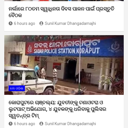
ନର୍ଲାରେ ୮୦ତମ ସ୍ୱାଧିନତା ଦିବସ ପାଳନ ପାଇଁ ପ୍ରସ୍ତୁତି
ବୈଠକ
6 hours ago
Sunil Kumar Dhangadamajhi
ମୋ ଓଡ଼ିଶା
କୋରାପୁଟରେ ଚାଞ୍ଚଲ୍ୟ: ଯୁବତୀଙ୍କୁ ଟଣାଓଟରା ଓ
ଲୁଟପାଟ୍ ଅଭିଯୋଗ, ୪ ଯୁବକଙ୍କୁ ଧରିବାକୁ ପୁଲିସର
ସ୍ୱତନ୍ତ୍ର ଟିମ୍
6 hours ago
Sunil Kumar Dhangadamajhi