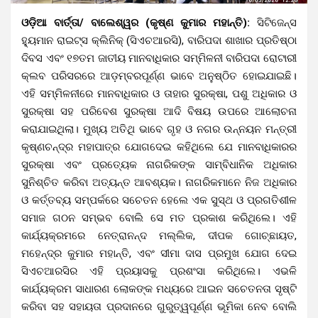
ଓଡ଼ିଆ ବାର୍ତ୍ତା/ ବାଲେଶ୍ୱର (କୃଷ୍ଣ କୁମାର ମହାନ୍ତି):
ସିଟିଜେନ୍ସ
ହ୍ୟୁମାନ ରାଇଟ୍ସ କ୍ଲିନିକ୍ (ସିଏଚଆରସି), ବାରିପଦା ଶାଖାର ପ୍ରତିଷ୍ଠା
ଦିବସ ଏବଂ ୧୭ତମ ଜାତୀୟ ମାନବାଧିକାର ସମ୍ମିଳନୀ ବାରିପଦା ରୋଟାରୀ
କ୍ଲବ ପରିସରରେ ଆଡ଼ମ୍ବରପୂର୍ଣ୍ଣ ଭାବେ ଅନୁଷ୍ଠିତ ହୋଇଯାଇଛି।
ଏହି ସମ୍ମିଳନୀରେ ମାନବାଧିକାର ଓ ତାହାର ସୁରକ୍ଷା, ପଶୁ ଅଧିକାର ଓ
ସୁରକ୍ଷା ସହ ପରିବେଶ ସୁରକ୍ଷା ଆଦି ବିଷୟ ଉପରେ ଆଲୋଚନା
କରାଯାଇଥିଲା।
ମୁଖ୍ୟ ଅତିଥି ଭାବେ ଗୃହ ଓ ନଗର ଉନ୍ନୟନ ମନ୍ତ୍ରୀ
କୃଷ୍ଣଚନ୍ଦ୍ର ମହାପାତ୍ର ଯୋଗଦେଇ କହିଥିଲେ ଯେ ମାନବାଧିକାରର
ସୁରକ୍ଷା ଏବଂ ପ୍ରତ୍ୟେକ ନାଗରିକଙ୍କ ସାମ୍ବିଧାନିକ ଅଧିକାର
ସୁନିଶ୍ଚିତ କରିବା ଅତ୍ୟନ୍ତ ଆବଶ୍ୟକ। ନାଗରିକମାନେ ନିଜ ଅଧିକାର
ଓ କର୍ତ୍ତବ୍ୟ ସମ୍ପର୍କରେ ସଚେତନ ହେଲେ ଏକ ସୁସ୍ଥ ଓ ପ୍ରଗତିଶୀଳ
ସମାଜ ଗଠନ ସମ୍ଭବ ବୋଲି ସେ ମତ ପ୍ରକାଶ କରିଥିଲେ। ଏହି
କାର୍ଯ୍ୟକ୍ରମରେ ନେତ୍ରାନନ୍ଦ ମଲ୍ଲିକ, ଦୀପକ ଗୋଚ୍ଛାୟତ,
ମହେନ୍ଦ୍ର କୁମାର ମହାନ୍ତି, ଏବଂ ସୀମା ଦାସ ପ୍ରମୁଖ ଯୋଗ ଦେଇ
ସିଏଚଆରସିର ଏହି ପ୍ରୟାସକୁ ପ୍ରଶଂସା କରିଥିଲେ। ଏଭଳି
କାର୍ଯ୍ୟକ୍ରମ ସାଧାରଣ ଲୋକଙ୍କ ମଧ୍ୟରେ ଆଇନ ସଚେତନତା ସୃଷ୍ଟି
କରିବା ସହ ସହାୟତା ପ୍ରଦାନରେ ଗୁରୁତ୍ୱପୂର୍ଣ୍ଣ ଭୂମିକା ନେବ ବୋଲି