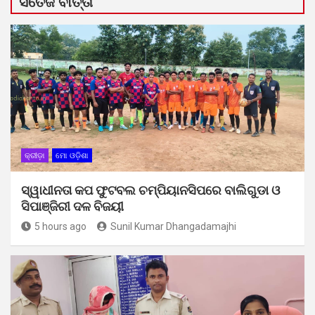
ସତେଜ ବାର୍ତ୍ତା
କ୍ରୀଡ଼ା
ମୋ ଓଡ଼ିଶା
ସ୍ୱାଧୀନତା କପ ଫୁଟବଲ ଚମ୍ପିୟାନସିପରେ ବାଲିଗୁଡା ଓ
ସିପାଞ୍ଜିରୀ ଦଳ ବିଜୟୀ
5 hours ago
Sunil Kumar Dhangadamajhi