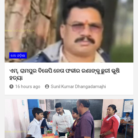
ମୋ ଓଡ଼ିଶା
ଏମ୍. ରାମପୁର ବିଜେପି ନେତା ଫକୀର ରଣାଙ୍କୁ ଛୁରୀ ଭୁଷି
ହତ୍ୟା
16 hours ago
Sunil Kumar Dhangadamajhi