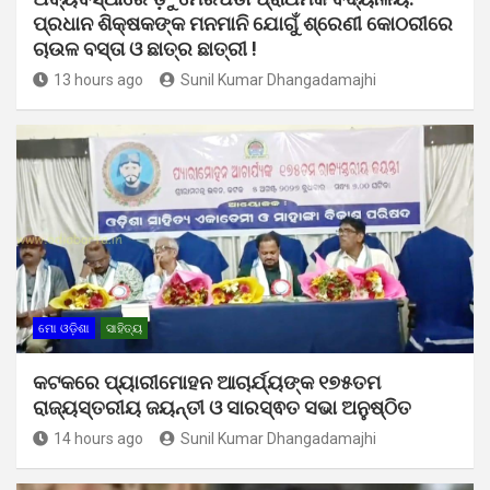
ପ୍ରଧାନ ଶିକ୍ଷକଙ୍କ ମନମାନି ଯୋଗୁଁ ଶ୍ରେଣୀ କୋଠରୀରେ
ଚାଉଳ ବସ୍ତା ଓ ଛାତ୍ର ଛାତ୍ରୀ !
13 hours ago
Sunil Kumar Dhangadamajhi
ମୋ ଓଡ଼ିଶା
ସାହିତ୍ୟ
କଟକରେ ପ୍ୟାରୀମୋହନ ଆଚାର୍ଯ୍ୟଙ୍କ ୧୭୫ତମ
ରାଜ୍ୟସ୍ତରୀୟ ଜୟନ୍ତୀ ଓ ସାରସ୍ଵତ ସଭା ଅନୁଷ୍ଠିତ
14 hours ago
Sunil Kumar Dhangadamajhi