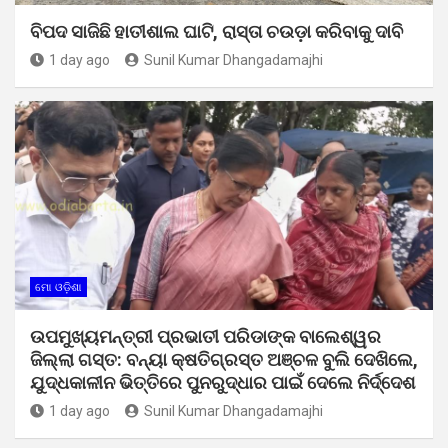
ବିପଦ ସାଜିଛି ହାତୀଶାଲ ଘାଟି, ରାସ୍ତା ଚଉଡ଼ା କରିବାକୁ ଦାବି
1 day ago
Sunil Kumar Dhangadamajhi
ମୋ ଓଡ଼ିଶା
ଉପମୁଖ୍ୟମନ୍ତ୍ରୀ ପ୍ରଭାତୀ ପରିଡାଙ୍କ ବାଲେଶ୍ୱର
ଜିଲ୍ଲା ଗସ୍ତ: ବନ୍ୟା କ୍ଷତିଗ୍ରସ୍ତ ଅଞ୍ଚଳ ବୁଲି ଦେଖିଲେ,
ଯୁଦ୍ଧକାଳୀନ ଭିତ୍ତିରେ ପୁନରୁଦ୍ଧାର ପାଇଁ ଦେଲେ ନିର୍ଦ୍ଦେଶ
1 day ago
Sunil Kumar Dhangadamajhi