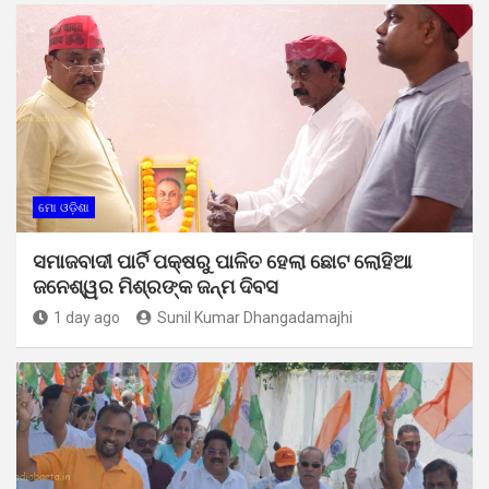
ମୋ ଓଡ଼ିଶା
ସମାଜବାଦୀ ପାର୍ଟି ପକ୍ଷରୁ ପାଳିତ ହେଲା ଛୋଟ ଲୋହିଆ
ଜନେଶ୍ୱର ମିଶ୍ରଙ୍କ ଜନ୍ମ ଦିବସ
1 day ago
Sunil Kumar Dhangadamajhi