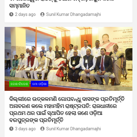
ସମ୍ମାନିତ
2 days ago
Sunil Kumar Dhangadamajhi
ଦେଶ-ବିଦେଶ
ମୋ ଓଡ଼ିଶା
ଦିଲ୍ଲୀରେ ଉତ୍କଳମଣି ଗୋପବନ୍ଧୁ ଦାସଙ୍କ ପ୍ରତିମୂର୍ତ୍ତି
ଅନାବରଣ କଲେ ମହାମହିମ ରାଷ୍ଟ୍ରପତି: ରାଜଧାନୀରେ
ପ୍ରଥମ ଥର ପାଇଁ ସ୍ଥାପିତ ହେଲା ଜଣେ ଓଡ଼ିଆ
ବରପୁତ୍ରଙ୍କ ପ୍ରତିମୂର୍ତ୍ତି
3 days ago
Sunil Kumar Dhangadamajhi