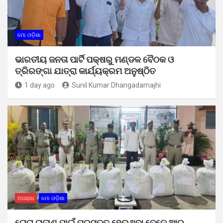
ମୋ ଓଡ଼ିଶା
ଭାରତୀୟ ଜନତା ପାର୍ଟି ପକ୍ଷରୁ ମଣ୍ଡଳ ବୈଠକ ଓ
ତ୍ରିରଙ୍ଗା ଯାତ୍ରା କାର୍ଯ୍ୟକ୍ରମ ଅନୁଷ୍ଠିତ
1 day ago
Sunil Kumar Dhangadamajhi
ଅପରାଧ
ମୋ ଓଡ଼ିଶା
ଚୋରା ଚାଲାଣ ପାଇଁ ପ୍ରସ୍ତୁତ ହେଉଥିବା ବେଳେ ଆର