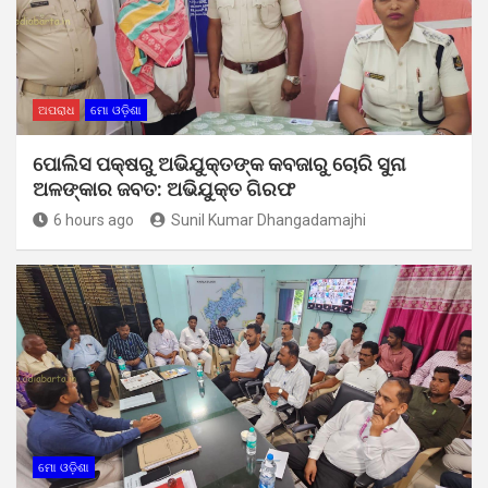
ଅପରାଧ
ମୋ ଓଡ଼ିଶା
ପୋଲିସ ପକ୍ଷରୁ ଅଭିଯୁକ୍ତଙ୍କ କବଜାରୁ ଚୋରି ସୁନା
ଅଳଙ୍କାର ଜବତ: ଅଭିଯୁକ୍ତ ଗିରଫ
6 hours ago
Sunil Kumar Dhangadamajhi
ମୋ ଓଡ଼ିଶା