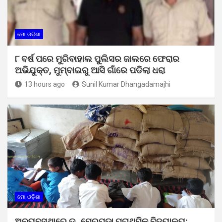
ମୋ ଓଡ଼ିଶା
୮ ବର୍ଷ ପରେ ମୁରିବାହାଲ ପୁଲିସର ଜାଲରେ ଫେରାର
ଅଭିଯୁକ୍ତ, ମୁମ୍ବାଇରୁ ଆସି ଗାଁରେ ପଡିଲା ଧରା
13 hours ago
Sunil Kumar Dhangadamajhi
ମୋ ଓଡ଼ିଶା
ଅବ୍ୟବସ୍ଥାରେ ଡ଼ୁମେରପଡା ପ୍ରାଥମିକ ବିଦ୍ୟାଳୟ: