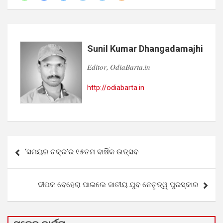
Sunil Kumar Dhangadamajhi
𝐸𝑑𝑖𝑡𝑜𝑟, 𝑂𝑑𝑖𝑎𝐵𝑎𝑟𝑡𝑎.𝑖𝑛
http://odiabarta.in
Post
‘ସମୟର ଚକ୍ର’ର ୧୫ତମ ବାର୍ଷିକ ଉତ୍ସବ
navigation
ଦୀପକ ବେହେରା ପାଇଲେ ଜାତୀୟ ଯୁବ ନେତୃତ୍ୱ ପୁରସ୍କାର