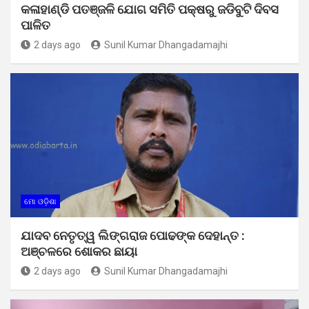
କଳାହାଣ୍ଡି ପତଞ୍ଜଳି ଯୋଗ ସମିତି ପକ୍ଷରୁ ଜଡିବୁଟି ଦିବସ
ପାଳିତ
2 days ago
Sunil Kumar Dhangadamajhi
ମୋ ଓଡ଼ିଶା
ଯାଦବ ନେତୃତ୍ୱ ଲିଙ୍ଗରାଜ ପୋଢଙ୍କ ଦେହାନ୍ତ :
ଅଞ୍ଚଳରେ ଶୋକର ଛାୟା
2 days ago
Sunil Kumar Dhangadamajhi