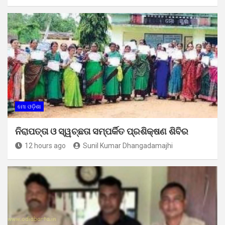
ମୋ ଓଡ଼ିଶା
ନିରାପତ୍ତା ଓ ସ୍ୱଚ୍ଛତା ସମ୍ପର୍କିତ ପ୍ରଶିକ୍ଷଣ ଶିବିର
12 hours ago
Sunil Kumar Dhangadamajhi