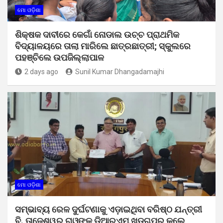
ମୋ ଓଡ଼ିଶା
ଶିକ୍ଷକ ଦାବୀରେ କେଗାଁ ନୋଡାଲ ଉଚ୍ଚ ପ୍ରାଥମିକ
ବିଦ୍ୟାଳୟରେ ତାଲା ମାରିଲେ ଛାତ୍ରଛାତ୍ରୀ; ସ୍କୁଲରେ
ପହଞ୍ଚିଲେ ଉପଜିଲ୍ଲାପାଳ
2 days ago
Sunil Kumar Dhangadamajhi
ମୋ ଓଡ଼ିଶା
ସମ୍ଭାବ୍ୟ ରେଳ ଦୁର୍ଘଟଣାକୁ ଏଡ଼ାଇଥିବା ବରିଷ୍ଠ ଯନ୍ତ୍ରୀ
ବି. ତାଜେଶ୍ୱର ରାଓଙ୍କୁ ଡିଆରଏମ୍ ଖଡ଼ଗପୁର କଲେ