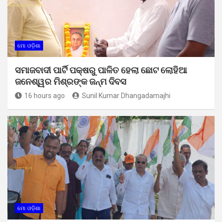
ମୋ ଓଡ଼ିଶା
ସମାଜବାଦୀ ପାର୍ଟି ପକ୍ଷରୁ ପାଳିତ ହେଲା ଛୋଟ ଲୋହିଆ
ଜନେଶ୍ୱର ମିଶ୍ରଙ୍କ ଜନ୍ମ ଦିବସ
16 hours ago
Sunil Kumar Dhangadamajhi
ମୋ ଓଡ଼ିଶା