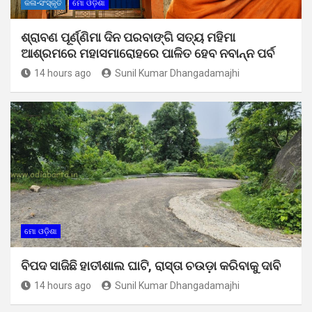
କଳା-ସଂସ୍କୃତି
ମୋ ଓଡ଼ିଶା
ଶ୍ରାବଣ ପୂର୍ଣ୍ଣିମା ଦିନ ପରବାଙ୍ଗି ସତ୍ୟ ମହିମା
ଆଶ୍ରମରେ ମହାସମାରୋହରେ ପାଳିତ ହେବ ନବାନ୍ନ ପର୍ବ
14 hours ago
Sunil Kumar Dhangadamajhi
ମୋ ଓଡ଼ିଶା
ବିପଦ ସାଜିଛି ହାତୀଶାଲ ଘାଟି, ରାସ୍ତା ଚଉଡ଼ା କରିବାକୁ ଦାବି
14 hours ago
Sunil Kumar Dhangadamajhi