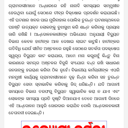
ଗ୍ରାମବାସୀମାନେ ଅନ୍ଧାରରେ ରହି ନାନାଦି ସମସ୍ୟାର ସମ୍ମୁଖୀନ
ହେଉଥିବା ଯୋଗୁଁ ସେଠାରେ ତୀବ୍ର ବିକ୍ଷୋଭ ପ୍ରଦର୍ଶନ କରାଯାଇଛି।
ଏହି ଘଟଣାର ଖବର ପାଇ ମୁରିବାହାଲ ପୋଲିସ ତୁରନ୍ତ ଘଟଣାସ୍ଥଳରେ
ପହଞ୍ଚି ଉତ୍ୟକ୍ତ ଲୋକଙ୍କୁ ବୁଝାସୁଝା କରି ଶାନ୍ତ କରିବାକୁ ପ୍ରୟାସ
ଜାରି ରଖିଛି l ଆନ୍ଦୋଳନକାରୀଙ୍କ ଅଭିଯୋଗ ଅନୁଯାୟୀ ବିଦ୍ୟୁତ
ବିଭାଗ କେବଳ ହାତୀଙ୍କ ଆଳ ଦେଖାଇ ଲାଇଟ କାଟୁଛି। ହାତୀଙ୍କର
ଗତିବିଧି ଯେଉଁ ସୀମିତ ଅଞ୍ଚଳରେ ରହୁଛି ସେଠାରେ ସତର୍କତା ପଦକ୍ଷେପ
ସ୍ୱରୂପ ବିଦ୍ୟୁତ କାଟ କରାଯାଉ, ଆମେ ମନା କରୁନାହୁଁ କିନ୍ତୁ ବିନା
କାରଣରେ ସମଗ୍ର ଅଞ୍ଚଳର ବିଜୁଳି ସଂଯୋଗ ବନ୍ଦ ରଖି ସାଧାରଣ
ଜନତାଙ୍କୁ ହଇରାଣ କରିବା ଠିକ ନୁହେଁ। ବିଭାଗୀୟ କର୍ମଚାରୀଙ୍କ ଏପରି
ମନମୁଖୀ କାର୍ଯ୍ୟକୁ ଗ୍ରାମବାସୀମାନେ ଦୃଢ଼ ନିନ୍ଦା କରିବା ସହ ତୁରନ୍ତ
ବିଦ୍ୟୁତ ସେବା ସ୍ବାଭାବିକ କରିବାକୁ ଜିଦ୍ ଧରିଛନ୍ତି। ଯଦି ଆଗାମୀ
ସମୟରେ ବିଭାଗ ତରଫରୁ ବିଦ୍ୟୁତ ସ୍ୱାଭାବିକ କରା ନ ଯାଏ ଏବଂ
ଲୋକଙ୍କ ସମସ୍ୟା ପ୍ରତି ଦୃଷ୍ଟି ଦିଆନଯାଏ ତେବେ ଆଗାମୀ ଦିନରେ
ଏହି ଆନ୍ଦୋଳନ ଆହୁରି ଜୋରଦାର କରାଯିବ ବୋଲି ଆନ୍ଦୋଳନକାରୀ
ଚେତାବନୀ ଦେଇଛନ୍ତି।