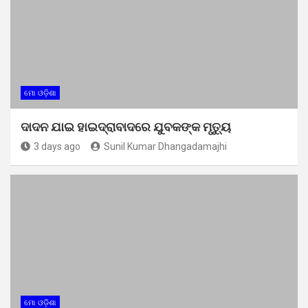
ମୋ ଓଡ଼ିଶା
ଦାଦନ ଯାଇ ହାଇଦ୍ରାବାଦରେ ଯୁବକଙ୍କ ମୃତ୍ୟୁ
3 days ago
Sunil Kumar Dhangadamajhi
ମୋ ଓଡ଼ିଶା