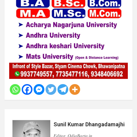
Sunil Kumar Dhangadamajhi
𝐸𝑑𝑖𝑡𝑜𝑟, 𝑂𝑑𝑖𝑎𝐵𝑎𝑟𝑡𝑎.𝑖𝑛