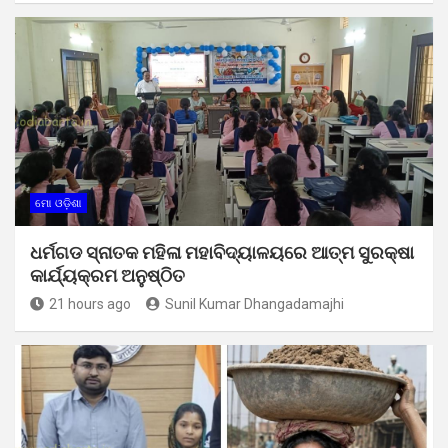
ମୋ ଓଡ଼ିଶା
ଧର୍ମଗଡ ସ୍ନାତକ ମହିଳା ମହାବିଦ୍ୟାଳୟରେ ଆତ୍ମ ସୁରକ୍ଷା
କାର୍ଯ୍ୟକ୍ରମ ଅନୁଷ୍ଠିତ
21 hours ago
Sunil Kumar Dhangadamajhi