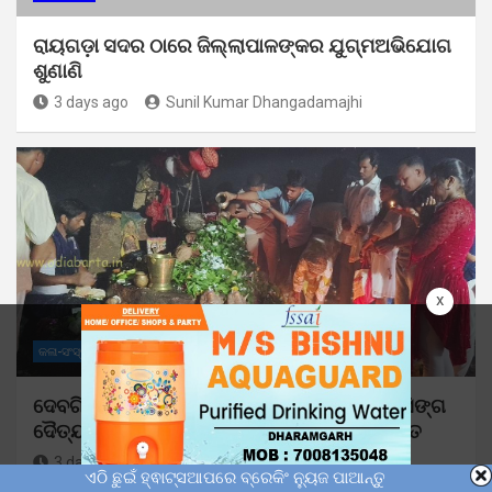
ରାୟଗଡ଼ା ସଦର ଠାରେ ଜିଲ୍ଲାପାଳଙ୍କର ଯୁଗ୍ମଅଭିଯୋଗ
ଶୁଣାଣି
3 days ago
Sunil Kumar Dhangadamajhi
x
କଳା-ସଂସ୍କୃତି
ମୋ ଓଡ଼ିଶା
ଦେବଗିରି ମଠରେ ଶ୍ରାବଣ ପ୍ରଥମ ସୋମବାର: ଗୋସିଙ୍ଗ
ଦୈତ୍ୟ ପୂଜିତ ଶିବଲିଙ୍ଗରେ ଜଳାଭିଷେକ କଲେ ଭକ୍ତ
3 days ago
Sunil Kumar Dhangadamajhi
ଏଠି ଛୁଇଁ ହ୍ଵାଟ୍ସଆପରେ ବ୍ରେକିଂ ନ୍ୟୁଜ ପାଆନ୍ତୁ