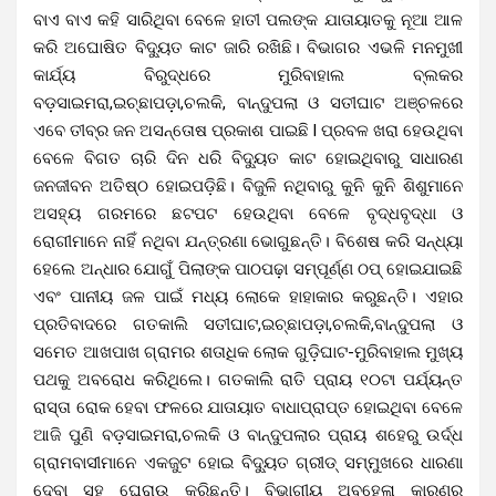
ବାଏ ବାଏ କହି ସାରିଥିବା ବେଳେ ହାତୀ ପଲଙ୍କ ଯାତାୟାତକୁ ନୂଆ ଆଳ
କରି ଅଘୋଷିତ ବିଦ୍ୟୁତ କାଟ ଜାରି ରଖିଛି। ବିଭାଗର ଏଭଳି ମନମୁଖୀ
କାର୍ଯ୍ୟ ବିରୁଦ୍ଧରେ ମୁରିବାହାଲ ବ୍ଲକର
ବଡ଼ସାଇମରା,ଇଚ୍ଛାପଡ଼ା,ଚଲକି, ବାନ୍ଦୁପଲା ଓ ସତୀଘାଟ ଅଞ୍ଚଳରେ
ଏବେ ତୀବ୍ର ଜନ ଅସନ୍ତୋଷ ପ୍ରକାଶ ପାଇଛି l ପ୍ରବଳ ଖରା ହେଉଥିବା
ବେଳେ ବିଗତ ଚାରି ଦିନ ଧରି ବିଦ୍ୟୁତ କାଟ ହୋଇଥିବାରୁ ସାଧାରଣ
ଜନଜୀବନ ଅତିଷ୍ଠ ହୋଇପଡ଼ିଛି। ବିଜୁଳି ନଥିବାରୁ କୁନି କୁନି ଶିଶୁମାନେ
ଅସହ୍ୟ ଗରମରେ ଛଟପଟ ହେଉଥିବା ବେଳେ ବୃଦ୍ଧବୃଦ୍ଧା ଓ
ରୋଗୀମାନେ ନାହିଁ ନଥିବା ଯନ୍ତ୍ରଣା ଭୋଗୁଛନ୍ତି। ବିଶେଷ କରି ସନ୍ଧ୍ୟା
ହେଲେ ଅନ୍ଧାର ଯୋଗୁଁ ପିଲାଙ୍କ ପାଠପଢ଼ା ସମ୍ପୂର୍ଣ୍ଣ ଠପ୍ ହୋଇଯାଇଛି
ଏବଂ ପାନୀୟ ଜଳ ପାଇଁ ମଧ୍ୟ ଲୋକେ ହାହାକାର କରୁଛନ୍ତି। ଏହାର
ପ୍ରତିବାଦରେ ଗତକାଲି ସତୀଘାଟ,ଇଚ୍ଛାପଡ଼ା,ଚଲକି,ବାନ୍ଦୁପଲା ଓ
ସମେତ ଆଖପାଖ ଗ୍ରାମର ଶତାଧିକ ଲୋକ ଗୁଡ଼ିଘାଟ-ମୁରିବାହାଲ ମୁଖ୍ୟ
ପଥକୁ ଅବରୋଧ କରିଥିଲେ। ଗତକାଲି ରାତି ପ୍ରାୟ ୧୦ଟା ପର୍ଯ୍ୟନ୍ତ
ରାସ୍ତା ରୋକ ହେବା ଫଳରେ ଯାତାୟାତ ବାଧାପ୍ରାପ୍ତ ହୋଇଥିବା ବେଳେ
ଆଜି ପୁଣି ବଡ଼ସାଇମରା,ଚଲକି ଓ ବାନ୍ଦୁପଲାର ପ୍ରାୟ ଶହେରୁ ଉର୍ଦ୍ଧ
ଗ୍ରାମବାସୀମାନେ ଏକଜୁଟ ହୋଇ ବିଦ୍ୟୁତ ଗ୍ରୀଡ୍ ସମ୍ମୁଖରେ ଧାରଣା
ଦେବା ସହ ଘେରାଉ କରିଛନ୍ତି। ବିଭାଗୀୟ ଅବହେଳା କାରଣରୁ