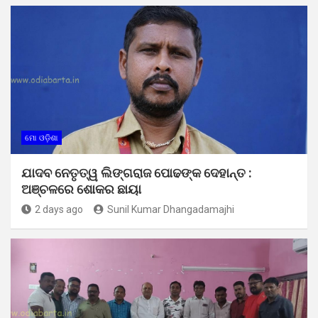
ମୋ ଓଡ଼ିଶା
ଯାଦବ ନେତୃତ୍ୱ ଲିଙ୍ଗରାଜ ପୋଢଙ୍କ ଦେହାନ୍ତ :
ଅଞ୍ଚଳରେ ଶୋକର ଛାୟା
2 days ago
Sunil Kumar Dhangadamajhi