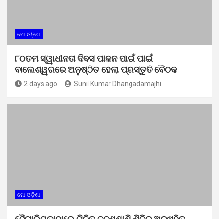
ମୋ ଓଡ଼ିଶା
୮୦ତମ ସ୍ୱାଧୀନତା ଦିବସ ପାଳନ ପାଇଁ ପାଇଁ
ବାଲେଶ୍ୱରରେ ଅନୁଷ୍ଠିତ ହେଲା ପ୍ରସ୍ତୁତି ବୈଠକ
2 days ago
Sunil Kumar Dhangadamajhi
ମୋ ଓଡ଼ିଶା
ବୈପାରିଗୁଡ଼ାଠାରେ ମିଳିତ ଜନଶୁଣାଣି ଶିବିର ଅନୁଷ୍ଠିତ