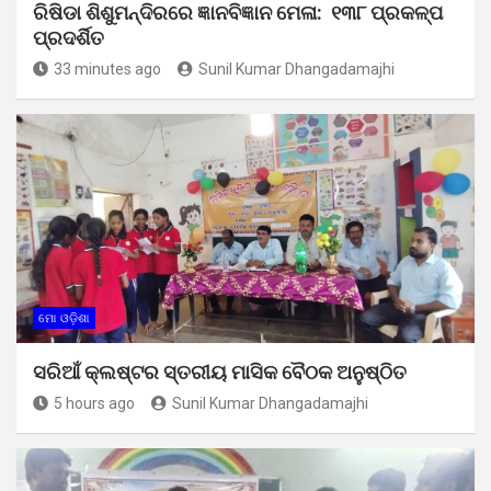
ରିଷିଡା ଶିଶୁମନ୍ଦିରରେ ଜ୍ଞାନବିଜ୍ଞାନ ମେଳା: ୧୩୮ ପ୍ରକଳ୍ପ
ପ୍ରଦର୍ଶିତ
33 minutes ago
Sunil Kumar Dhangadamajhi
ମୋ ଓଡ଼ିଶା
ସରିଆଁ କ୍ଲଷ୍ଟର ସ୍ତରୀୟ ମାସିକ ବୈଠକ ଅନୁଷ୍ଠିତ
5 hours ago
Sunil Kumar Dhangadamajhi