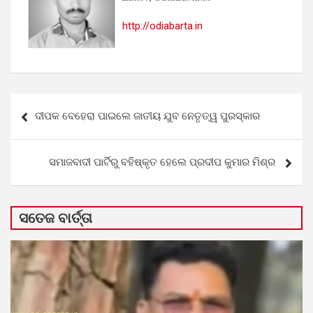
http://odiabarta.in
Post
ଦୀପକ ବେହେରା ପାଇଲେ ଜାତୀୟ ଯୁବ ନେତୃତ୍ୱ ପୁରସ୍କାର
navigation
ସମାଜବାଦୀ ପାର୍ଟିରୁ ବହିଷ୍କୃତ ହେଲେ ପ୍ରଦୀପ କୁମାର ମିଶ୍ର
ସତେଜ ବାର୍ତ୍ତା