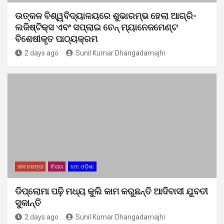
ଉତ୍କଳ ବିଶ୍ୱବିଦ୍ୟାଳୟରେ ଶୁଭାରମ୍ଭ ହେଲା ଆଗ୍ରି-
ଲଜିଷ୍ଟିକ୍ସ ଏବଂ ସପ୍ଲାଇ ଚେନ୍ ମ୍ୟାନେଜମେଣ୍ଟ
ବିଶେଷୀକୃତ ପାଠ୍ୟକ୍ରମ
2 days ago
Sunil Kumar Dhangadamajhi
ଜୀବନରଙ୍ଗ
ବିଚାର
ମୋ ଓଡ଼ିଶା
ଡିପ୍ଲୋମା ପଢ଼ି ମଧ୍ୟ କୁଲି କାମ କରୁଛନ୍ତି ଆଦିବାସୀ ଯୁବତୀ
ସୁକାନ୍ତି
2 days ago
Sunil Kumar Dhangadamajhi