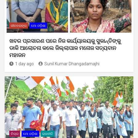
ଜୀବନରଙ୍ଗ
ମୋ ଓଡ଼ିଶା
ଖବର ପ୍ରସାରଣ ପରେ ନିଜ କାର୍ଯ୍ୟାଳୟକୁ ସୁକାନ୍ତିଙ୍କୁ
ଡାକି ଆଲୋଚନା କଲେ ଜିଲ୍ଲାପାଳ ମନୋଜ ସତ୍ୟବାନ
ମହାଜନ
1 day ago
Sunil Kumar Dhangadamajhi
ବିଚାର
ମୋ ଓଡ଼ିଶା
ରାଜନୀତି