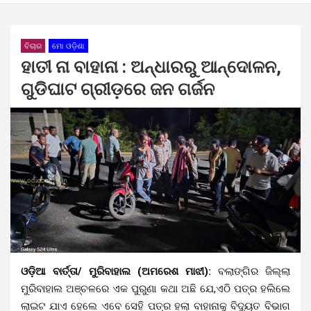
ବିଚାର
ମୋ ଓଡ଼ିଶା
ହାତୀ ନା ବାହାନା : ଅନ୍ଧାରରୁ ଆନ୍ଦୋଳନ,
ଗୁଡିଘାଟ ଗ୍ରୀଡ଼ରେ ଜନ ଗର୍ଜନ
ଓଡ଼ିଆ ବାର୍ତ୍ତା/ ମୁରିବାହାଲ (ଅମରେଶ ମାଝୀ):
ବଲାଙ୍ଗିର ଜିଲ୍ଲା
ମୁରିବାହାଲ ଅଞ୍ଚଳରେ ଏକ ପୁରୁଣା କଥା ଅଛି ଯେ,ଏଠି ପତ୍ର ହଲିଲେ
ଲାଇଟ ଯାଏ ହେଲେ ଏବେ ସେହି ପତ୍ର ହଲା ବାହାନାକୁ ବିଦ୍ୟୁତ ବିଭାଗ