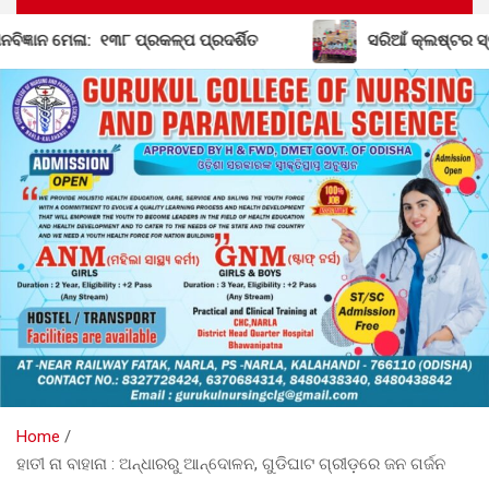
ଦର୍ଶିତ
ସରିଆଁ କ୍ଲଷ୍ଟର ସ୍ତରୀୟ ମାସିକ ବୈଠକ ଅନୁଷ୍ଠିତ
Home
ହାତୀ ନା ବାହାନା : ଅନ୍ଧାରରୁ ଆନ୍ଦୋଳନ, ଗୁଡିଘାଟ ଗ୍ରୀଡ଼ରେ ଜନ ଗର୍ଜନ