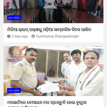
ମୋ ଓଡ଼ିଶା
ମିଡିଆ କ୍ଲବ୍ ପକ୍ଷରୁ ଓଡ଼ିଆ ସାମ୍ବାଦିକ ଦିବସ ପାଳିତ
2 days ago
Sunil Kumar Dhangadamajhi
ମୋ ଓଡ଼ିଶା
ମଦଭାଟିରେ ବେଆଇନ ମଦ ପ୍ରସ୍ତୁତି ନେଇ ବୁଗୁଡା