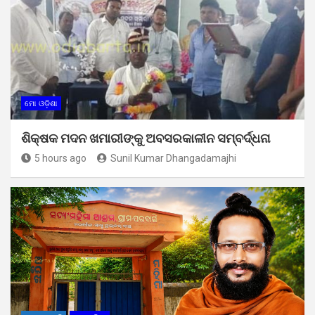
ମୋ ଓଡ଼ିଶା
ଶିକ୍ଷକ ମଦନ ଖମାରୀଙ୍କୁ ଅବସରକାଳୀନ ସମ୍ବର୍ଦ୍ଧନା
5 hours ago
Sunil Kumar Dhangadamajhi