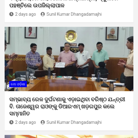
ପହଞ୍ଚିଲେ ଉପଜିଲ୍ଲାପାଳ
2 days ago
Sunil Kumar Dhangadamajhi
ମୋ ଓଡ଼ିଶା
ସମ୍ଭାବ୍ୟ ରେଳ ଦୁର୍ଘଟଣାକୁ ଏଡ଼ାଇଥିବା ବରିଷ୍ଠ ଯନ୍ତ୍ରୀ
ବି. ତାଜେଶ୍ୱର ରାଓଙ୍କୁ ଡିଆରଏମ୍ ଖଡ଼ଗପୁର କଲେ
ସମ୍ମାନିତ
2 days ago
Sunil Kumar Dhangadamajhi