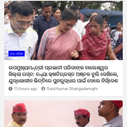
ମୋ ଓଡ଼ିଶା
ଉପମୁଖ୍ୟମନ୍ତ୍ରୀ ପ୍ରଭାତୀ ପରିଡାଙ୍କ ବାଲେଶ୍ୱର
ଜିଲ୍ଲା ଗସ୍ତ: ବନ୍ୟା କ୍ଷତିଗ୍ରସ୍ତ ଅଞ୍ଚଳ ବୁଲି ଦେଖିଲେ,
ଯୁଦ୍ଧକାଳୀନ ଭିତ୍ତିରେ ପୁନରୁଦ୍ଧାର ପାଇଁ ଦେଲେ ନିର୍ଦ୍ଦେଶ
15 hours ago
Sunil Kumar Dhangadamajhi