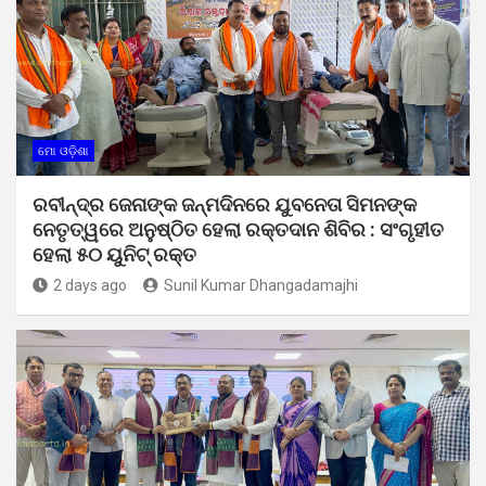
ମୋ ଓଡ଼ିଶା
ରବୀନ୍ଦ୍ର ଜେନାଙ୍କ ଜନ୍ମଦିନରେ ଯୁବନେତା ସିମନଙ୍କ
ନେତୃତ୍ୱରେ ଅନୁଷ୍ଠିତ ହେଲା ରକ୍ତଦାନ ଶିବିର : ସଂଗୃହୀତ
ହେଲା ୫୦ ୟୁନିଟ୍ ରକ୍ତ
2 days ago
Sunil Kumar Dhangadamajhi