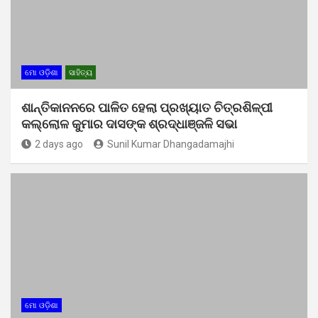
ମୋ ଓଡ଼ିଶା
ସାହିତ୍ୟ
ଶାନ୍ତିକାନନରେ ପାଳିତ ହେଲା ପ୍ରଖ୍ୟାତ ଚିତ୍ରଶିଳ୍ପୀ
କଲ୍ଲୋଳ କୁମାର ଦାସଙ୍କ ଶ୍ରଦ୍ଧାଞ୍ଜଳି ସଭା
2 days ago
Sunil Kumar Dhangadamajhi
ମୋ ଓଡ଼ିଶା