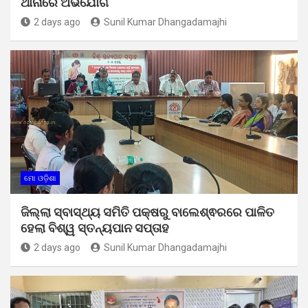
ଥାନାରେ ଅଭିଯୋଗ
2 days ago
Sunil Kumar Dhangadamajhi
ମୋ ଓଡ଼ିଶା
ଜିଲ୍ଲା ସ୍ବାସ୍ଥ୍ୟ ସମିତି ପକ୍ଷରୁ ବାଲେଶ୍ଵରରେ ପାଳିତ
ହେଲା ବିଶ୍ୱ ସ୍ତନ୍ୟପାନ ସପ୍ତାହ
2 days ago
Sunil Kumar Dhangadamajhi