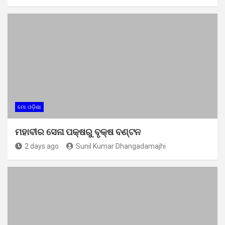
ମୋ ଓଡ଼ିଶା
ମହାବୀର ସେନା ପକ୍ଷରୁ ବୃକ୍ଷ ବଣ୍ଟନ
2 days ago
Sunil Kumar Dhangadamajhi