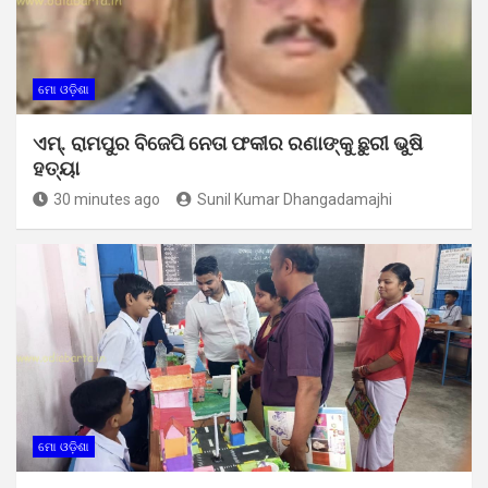
ମୋ ଓଡ଼ିଶା
ଏମ୍. ରାମପୁର ବିଜେପି ନେତା ଫକୀର ରଣାଙ୍କୁ ଛୁରୀ ଭୁଷି
ହତ୍ୟା
30 minutes ago
Sunil Kumar Dhangadamajhi
ମୋ ଓଡ଼ିଶା