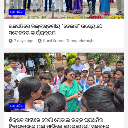
ମୋ ଓଡ଼ିଶା
ଗଜପତିରେ ଜିଲ୍ଲାସ୍ତରୀୟ “ତେଜାସ” ଉଦ୍ୟୋଗୀ
ସଚେତନତା କାର୍ଯ୍ୟକ୍ରମ
2 days ago
Sunil Kumar Dhangadamajhi
ମୋ ଓଡ଼ିଶା
ଶିକ୍ଷକ ଦାବୀରେ କେଗାଁ ନୋଡାଲ ଉଚ୍ଚ ପ୍ରାଥମିକ
ବିଦ୍ୟାଳୟରେ ତାଲା ମାରିଲେ ଛାତ୍ରଛାତ୍ରୀ; ସ୍କୁଲରେ