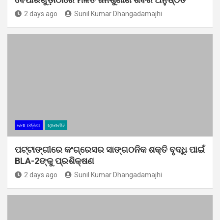
2 days ago
Sunil Kumar Dhangadamajhi
ମୋ ଓଡ଼ିଶା
ରାଜନୀତି
ପଟ୍ଟାଙ୍ଗୀରେ କଂଗ୍ରେସର ସାଙ୍ଗଠନିକ ଶକ୍ତି ବୃଦ୍ଧି ପାଇଁ
BLA-2ଙ୍କୁ ପ୍ରଶିକ୍ଷଣ
2 days ago
Sunil Kumar Dhangadamajhi