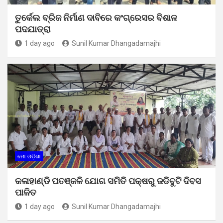
ତୁର୍କେଲ ବ୍ରିଜ ନିର୍ମାଣ ଦାବିରେ କଂଗ୍ରେସର ବିଶାଳ
ପଦଯାତ୍ରା
1 day ago
Sunil Kumar Dhangadamajhi
ମୋ ଓଡ଼ିଶା
କଳାହାଣ୍ଡି ପତଞ୍ଜଳି ଯୋଗ ସମିତି ପକ୍ଷରୁ ଜଡିବୁଟି ଦିବସ
ପାଳିତ
1 day ago
Sunil Kumar Dhangadamajhi