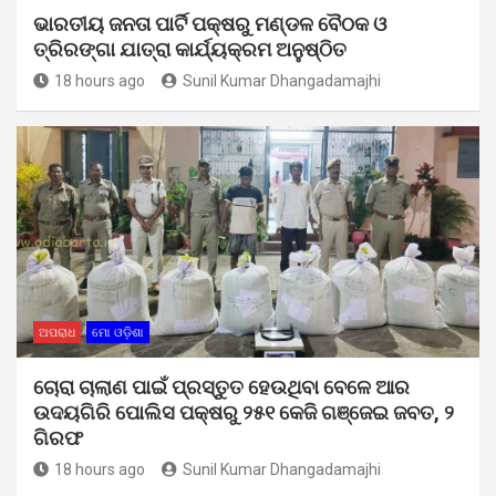
ଭାରତୀୟ ଜନତା ପାର୍ଟି ପକ୍ଷରୁ ମଣ୍ଡଳ ବୈଠକ ଓ
ତ୍ରିରଙ୍ଗା ଯାତ୍ରା କାର୍ଯ୍ୟକ୍ରମ ଅନୁଷ୍ଠିତ
18 hours ago
Sunil Kumar Dhangadamajhi
ଅପରାଧ
ମୋ ଓଡ଼ିଶା
ଚୋରା ଚାଲାଣ ପାଇଁ ପ୍ରସ୍ତୁତ ହେଉଥିବା ବେଳେ ଆର
ଉଦୟଗିରି ପୋଲିସ ପକ୍ଷରୁ ୨୫୧ କେଜି ଗଞ୍ଜେଇ ଜବତ, ୨
ଗିରଫ
18 hours ago
Sunil Kumar Dhangadamajhi