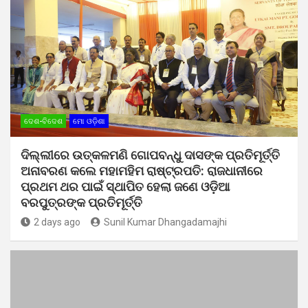
ଦେଶ-ବିଦେଶ
ମୋ ଓଡ଼ିଶା
ଦିଲ୍ଲୀରେ ଉତ୍କଳମଣି ଗୋପବନ୍ଧୁ ଦାସଙ୍କ ପ୍ରତିମୂର୍ତ୍ତି
ଅନାବରଣ କଲେ ମହାମହିମ ରାଷ୍ଟ୍ରପତି: ରାଜଧାନୀରେ
ପ୍ରଥମ ଥର ପାଇଁ ସ୍ଥାପିତ ହେଲା ଜଣେ ଓଡ଼ିଆ
ବରପୁତ୍ରଙ୍କ ପ୍ରତିମୂର୍ତ୍ତି
2 days ago
Sunil Kumar Dhangadamajhi