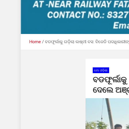
Home
ବଡଫୂର୍ଲାକୁ ଗଡ଼ିଲା ଲଷ୍ମୀ ବସ: ବିଜେଡି ପଦାଧିକାର
ମୋ ଓଡ଼ିଶା
ବଡଫୂର୍ଲାକୁ
ଦେଲେ ଅଞ୍