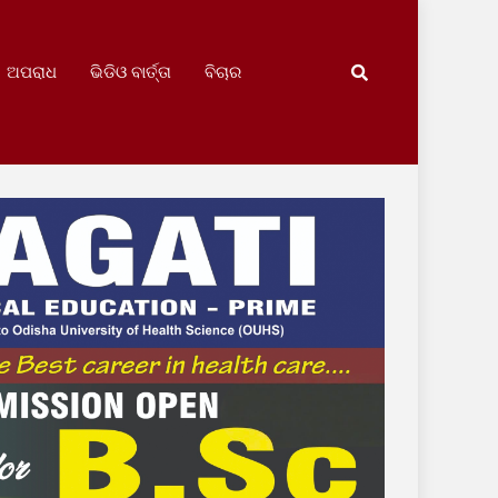
ଅପରାଧ
ଭିଡିଓ ବାର୍ତ୍ତା
ବିଚାର