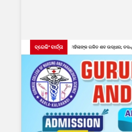
ବ୍ରେକିଂ ବାର୍ତ୍ତା
ନିଖୋଜ ମହିଳାଙ୍କ ଗଳିତ ଶବ ଉଦ୍ଧାର; ତଦନ୍ତ ଜାରି
ବ