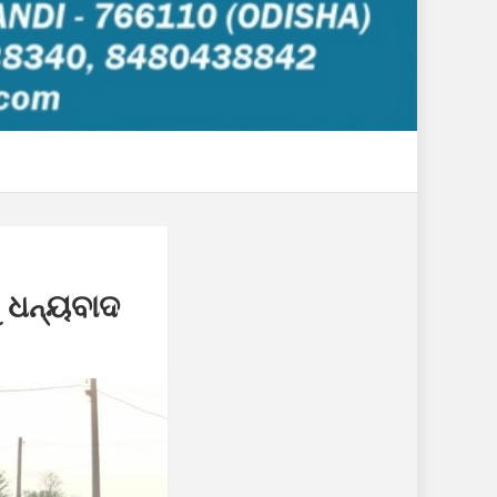
ୁ ଧନ୍ୟବାଦ