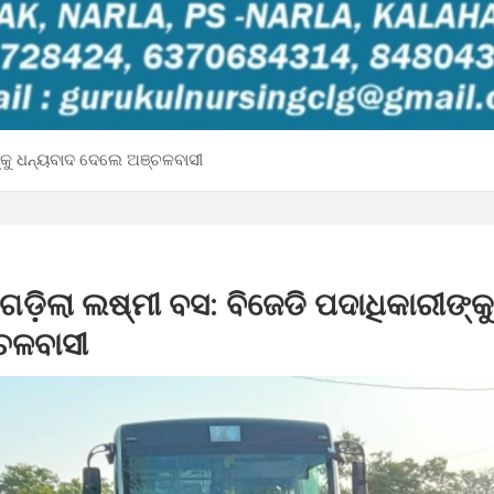
ୀଙ୍କୁ ଧନ୍ୟବାଦ ଦେଲେ ଅଞ୍ଚଳବାସୀ
 ଗଡ଼ିଲା ଲଷ୍ମୀ ବସ: ବିଜେଡି ପଦାଧିକାରୀଙ୍କ
ଚଳବାସୀ