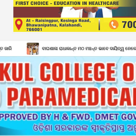
ାଘଶାଳା ରାଧାକାନ୍ତ ମଠ ମହନ୍ତ ଭାବେ ଦାୟିତ୍ୱ ନେଲେ ଗୋପାଳ ଦାସଜୀ ମହାରାଜ