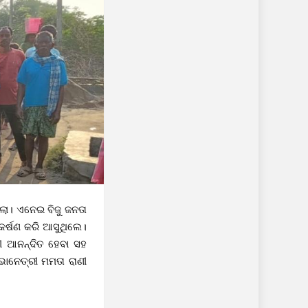
ଲା। ଏନେଇ ବିଜୁ ଜନତା
ଆକର୍ଷଣ କରି ଆସୁଥିଲେ।
ସୀ ଆନନ୍ଦିତ ହେବା ସହ
ଭାନେତ୍ରୀ ମମତା ରାଣୀ