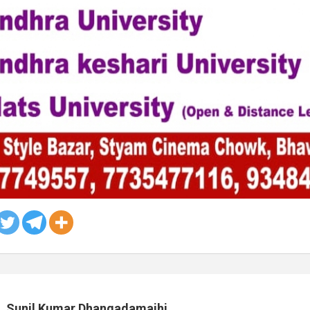
Sunil Kumar Dhangadamajhi