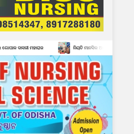
ନିୟତି ମାନସିକ ଅନଗ୍ରସର ବିଦ୍ୟାଳୟରେ ବନ-ମହୋତ୍ସଵ କାର୍ଯ