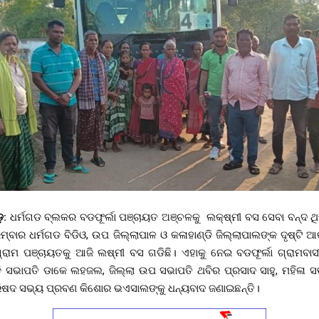
଼:
ଧର୍ମଗଡ ବ୍ଲକର ବଡଫୂର୍ଲା ପଞ୍ଚାୟତ ଅଞ୍ଚଳକୁ ଲକ୍ଷ୍ମୀ ବସ ସେବା ବନ୍ଦ ଥି
ରମ୍ବାର ଧର୍ମଗଡ ବିଡିଓ, ଉପ ଜିଲ୍ଲାପାଳ ଓ କଳାହାଣ୍ଡି ଜିଲ୍ଲାପାଲଙ୍କ ଦୃଷ୍ଟି 
୍ରାମ ପଞ୍ଚାୟତକୁ ଆଜି ଲଷ୍ମୀ ବସ ଗଡିଛି। ଏହାକୁ ନେଇ ବଡଫୂର୍ଲା ଗ୍ରାମବା
ି ସଭାପତି ଡାକେ ଲହଜଲ, ଜିଲ୍ଲା ଉପ ସଭାପତି ଥବିର ପ୍ରସାଦ ସାହୁ, ମହିଳା ସ
ରିଷଦ ସଭ୍ୟ ପ୍ରବଣ କିଶୋର ଭଏସାଲଙ୍କୁ ଧନ୍ୟବାଦ ଜଣାଇଛନ୍ତି।