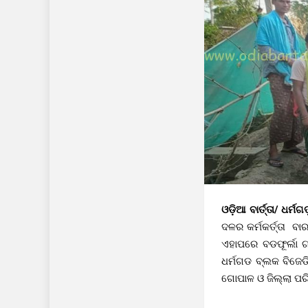
ଓଡ଼ିଆ ବାର୍ତ୍ତା/ ଧର୍ମଗଡ
ଦଳର କର୍ମକର୍ତ୍ତା ବା
ଏହାପରେ ବଡଫୂର୍ଲା ଗ
ଧର୍ମଗଡ ବ୍ଲକ ବିଜେଡ
ଗୋପାଳ ଓ ଜିଲ୍ଲା ପ