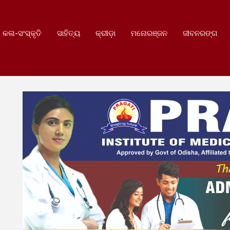
କଳା-ସଂସ୍କୃତି
ସାହିତ୍ୟ
କ୍ରୀଡ଼ା
ମନୋରଞ୍ଜନ
ଜୀବନରଙ୍ଗ