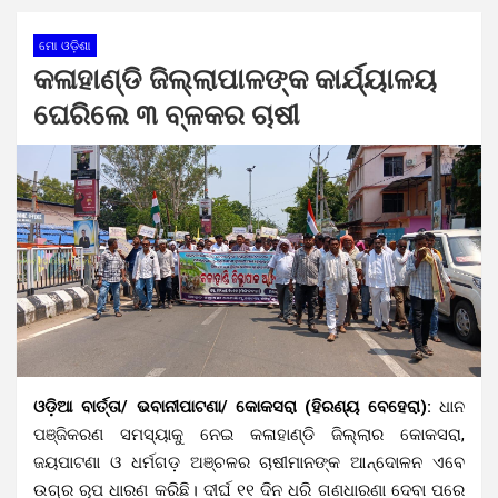
ମୋ ଓଡ଼ିଶା
କଳାହାଣ୍ଡି ଜିଲ୍ଲାପାଳଙ୍କ କାର୍ଯ୍ୟାଳୟ
ଘେରିଲେ ୩ ବ୍ଳକର ଚାଷୀ
ଓଡ଼ିଆ ବାର୍ତ୍ତା/ ଭବାନୀପାଟଣା/ କୋକସରା (ହିରଣ୍ୟ ବେହେରା):
ଧାନ
ପଞ୍ଜିକରଣ ସମସ୍ୟାକୁ ନେଇ କଳାହାଣ୍ଡି ଜିଲ୍ଲାର କୋକସରା,
ଜୟପାଟଣା ଓ ଧର୍ମଗଡ଼ ଅଞ୍ଚଳର ଚାଷୀମାନଙ୍କ ଆନ୍ଦୋଳନ ଏବେ
ଉଗ୍ର ରୂପ ଧାରଣ କରିଛି। ଦୀର୍ଘ ୧୧ ଦିନ ଧରି ଗଣଧାରଣା ଦେବା ପରେ