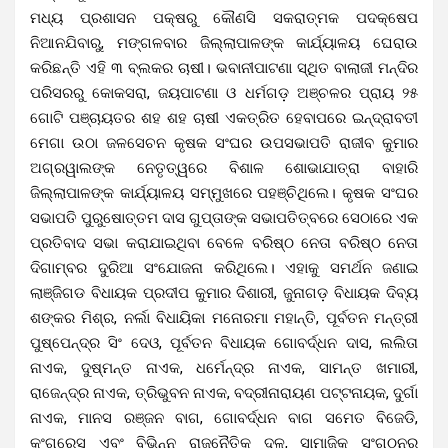
ମଧ୍ୟ ପ୍ରଶାସନ ପକ୍ଷରୁ କୌଣସି ସକରାତ୍ମକ ପଦକ୍ଷେପ
ନିଆନଯିବାରୁ, ମଙ୍ଗଳବାର ଜିଲ୍ଲାପାଳଙ୍କ କାର୍ଯ୍ୟାଳୟ ଘେରାଉ
କରିଛନ୍ତି ଏହି ୩ ବ୍ଲକର ଚାଷୀ। ଭବାନୀପାଟଣା ସ୍ଥିତ ବାଲାଜୀ ମନ୍ଦିର
ପରିସରରୁ କୋକସରା, ଜୟପାଟଣା ଓ ଧର୍ମଗଡ଼ ଅଞ୍ଚଳର ପ୍ରାୟ ୨୫
ଗୋଟି ପଞ୍ଚାୟତର ଶହ ଶହ ଚାଷୀ ଏକତ୍ରିତ ହେବାପରେ ଇନ୍ଦ୍ରାବତୀ
ମେଗା ଉଠା ଜଳସେଚନ କୃଷକ ସଂଘର ଉପସଭାପତି ରାଜୀବ କୁମାର
ଅଗ୍ରୱାଲଙ୍କ ନେତୃତ୍ୱରେ ବିଶାଳ ଶୋଭାଯାତ୍ରା ବାହାରି
ଜିଲ୍ଲାପାଳଙ୍କ କାର୍ଯ୍ୟାଳୟ ସମ୍ମୁଖରେ ପହଞ୍ଚିଥିଲେ। କୃଷକ ସଂଘର
ସଭାପତି ପୁରୁଷୋତ୍ତମ ଦାସ ଗୁପ୍ତାଙ୍କ ସଭାପତିତ୍ବରେ ସେଠାରେ ଏକ
ପ୍ରତିବାଦ ସଭା କରାଯାଇଥିବା ବେଳେ ବରିଷ୍ଠ ନେତା ବରିଷ୍ଠ ନେତା
ଦିଗାମ୍ବର ଦୁରିଆ ସଂଯୋଜନା କରିଥିଲେ। ଏହାକୁ ସମର୍ଥନ ଜଣାଇ
ଲାଞ୍ଜିଗଡ ବିଧାୟକ ପ୍ରଦୀପ କୁମାର ଦିଶାରୀ, ଜୁନାଗଡ଼ ବିଧାୟକ ଦିବ୍ୟ
ଶଙ୍କର ମିଶ୍ର, ନର୍ଲା ବିଧାୟିକା ମନୋରମା ମହାନ୍ତି, ପୂର୍ବତନ ମନ୍ତ୍ରୀ
ପୁଷ୍ପେନ୍ଦ୍ର ସିଂ ଦେଓ, ପୂର୍ବତନ ବିଧାୟକ ଗୋବର୍ଦ୍ଧନ ଦାସ, ଲଲିତା
ନାଏକ, ଦୁଷ୍ମନ୍ତ ନାଏକ, ଧର୍ମେନ୍ଦ୍ର ନାଏକ, ସାମନ୍ତ ଖମାରୀ,
ରାଜେନ୍ଦ୍ର ନାଏକ, ତ୍ରିଭୁବନ ନାଏକ, ବଦ୍ରୀନାରାୟଣ ପଟ୍ଟନାୟକ, ଦୁର୍ଗା
ନାଏକ, ମାନସ ରଞ୍ଜନ ବାଗ, ଗୋବର୍ଦ୍ଧନ ବାଗ ସମେତ ବିଜେଡି,
କଂଗ୍ରେସ ଏବଂ ବିଭିନ୍ନ ରାଜନୈତିକ ଦଳ, ସାମାଜିକ ସଂଗଠନର