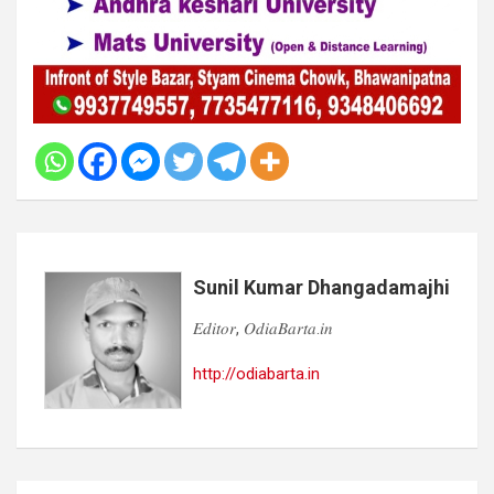
Sunil Kumar Dhangadamajhi
𝐸𝑑𝑖𝑡𝑜𝑟, 𝑂𝑑𝑖𝑎𝐵𝑎𝑟𝑡𝑎.𝑖𝑛
http://odiabarta.in