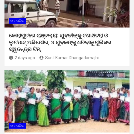
ମୋ ଓଡ଼ିଶା
କୋରାପୁଟରେ ଚାଞ୍ଚଲ୍ୟ: ଯୁବତୀଙ୍କୁ ଟଣାଓଟରା ଓ
ଲୁଟପାଟ୍ ଅଭିଯୋଗ, ୪ ଯୁବକଙ୍କୁ ଧରିବାକୁ ପୁଲିସର
ସ୍ୱତନ୍ତ୍ର ଟିମ୍
2 days ago
Sunil Kumar Dhangadamajhi
ମୋ ଓଡ଼ିଶା