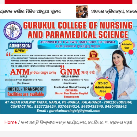
ହାତରେ ତ୍ରିରଙ୍ଗା, ମନରେ ଦେଶପ୍ରେମ: ୧୦ରେ କୋରାପୁଟରେ ବିଶା
Home
କଳାହାଣ୍ଡି ଜିଲ୍ଲାପାଳଙ୍କ କାର୍ଯ୍ୟାଳୟ ଘେରିଲେ ୩ ବ୍ଳକର ଚାଷୀ