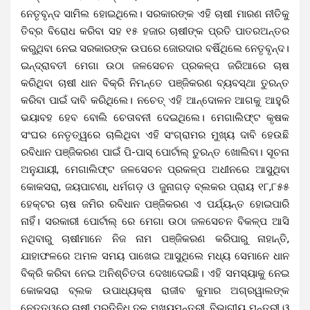
ନେତୃବୃନ୍ଦ ସାମିଲ ହୋଇଥିଲେ। ସରକାରଙ୍କ ଏହି ଚାଷୀ ମାରଣ ନୀତିକୁ
ତିବ୍ର ବିରୋଧ କରିବା ସହ ୧୫ ହଜାର ଚାଷୀଙ୍କ ପ୍ରତି ପାତରଅନ୍ତର
କରୁଥିବା ନେଇ ସରକାରଙ୍କ ଉପରେ ଜୋରଦାର ବର୍ଷିଥିଲେ ନେତୃବୃନ୍ଦ।
ଇନ୍ଦ୍ରାବତୀ ମେଗା ଉଠା ଜଳସେଚନ ପ୍ରକଳ୍ପ ଜରିଆରେ ଚାଷ
କରିଥିବା ଚାଷୀ ଧାନ ବିକ୍ରି ନିମନ୍ତେ ପଞ୍ଜିକରଣ ବ୍ୟବସ୍ଥା ତୁରନ୍ତ
କରିବା ପାଇଁ ଦାବି କରିଥିଲେ। ନଚେତ୍ ଏହି ଆନ୍ଦୋଳନ ଆଗକୁ ଆହୁରି
ଭୟାବହ ହେବ ବୋଲି ଚେତାବନୀ ଦେଇଥିଲେ। ମେଗାଲିଫ୍ଟ କୃଷକ
ସଂଘର ନେତୃତ୍ୱରେ ଚାଲିଥିବା ଏହି ସଂଗ୍ରାମର ମୁଖ୍ୟ ଦାବି ହେଉଛି
ରବିଧାନ ପଞ୍ଜିକରଣ ପାଇଁ ପି-ପାସ୍ ପୋର୍ଟାଲ୍ ତୁରନ୍ତ ଖୋଲିବା। ସୂଚନା
ଅନୁଯାୟୀ, ମେଗାଲିଫ୍ଟ ଜଳସେଚନ ପ୍ରକଳ୍ପ ଅଧୀନରେ ଆସୁଥିବା
କୋକସରା, ଜୟପାଟଣା, ଧର୍ମଗଡ଼ ଓ ଜୁନାଗଡ଼ ବ୍ଲକର ପ୍ରାୟ ୧୮,୮୫୫
ହେକ୍ଟର ଚାଷ ଜମିର ରବିଧାନ ପଞ୍ଜିକରଣ ଏ ପର୍ଯ୍ୟନ୍ତ ହୋଇପାରି
ନାହିଁ। ସରକାରୀ ପୋର୍ଟାଲ୍ ରେ ମେଗା ଉଠା ଜଳସେଚନ ବିକଳ୍ପ ଆସି
ନଥିବାରୁ ଚାଷୀମାନେ ନିଜ ନାମ ପଞ୍ଜିକରଣ କରିପାରୁ ନାହାନ୍ତି,
ଯାହାଫଳରେ ଅମଳ ସମୟ ପାଖେଇ ଆସୁଥିଲେ ମଧ୍ୟ ସେମାନେ ଧାନ
ବିକ୍ରି କରିବା ନେଇ ଅନିଶ୍ଚିତତା ଦେଖାଦେଇଛି। ଏହି ସମସ୍ୟାକୁ ନେଇ
କୋକସରା ବ୍ଲକ ଉପାଧ୍ୟକ୍ଷ ରାଜୀବ କୁମାର ଅଗ୍ରୱାଲଙ୍କ
ନେତୃତ୍ୱରେ ଚାଷୀ ପ୍ରତିନିଧି ଦଳ ମୁଖ୍ୟମନ୍ତ୍ରୀ, ବିଭାଗୀୟ ମନ୍ତ୍ରୀ ଓ