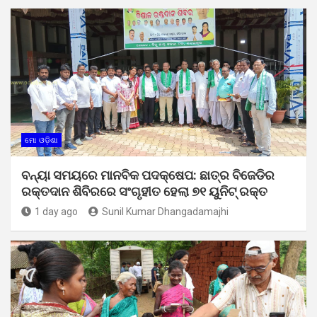
ମୋ ଓଡ଼ିଶା
ବନ୍ୟା ସମୟରେ ମାନବିକ ପଦକ୍ଷେପ: ଛାତ୍ର ବିଜେଡିର
ରକ୍ତଦାନ ଶିବିରରେ ସଂଗୃହୀତ ହେଲା ୭୧ ୟୁନିଟ୍ ରକ୍ତ
1 day ago
Sunil Kumar Dhangadamajhi