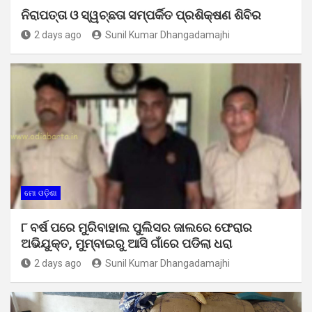
ନିରାପତ୍ତା ଓ ସ୍ୱଚ୍ଛତା ସମ୍ପର୍କିତ ପ୍ରଶିକ୍ଷଣ ଶିବିର
2 days ago
Sunil Kumar Dhangadamajhi
ମୋ ଓଡ଼ିଶା
୮ ବର୍ଷ ପରେ ମୁରିବାହାଲ ପୁଲିସର ଜାଲରେ ଫେରାର
ଅଭିଯୁକ୍ତ, ମୁମ୍ବାଇରୁ ଆସି ଗାଁରେ ପଡିଲା ଧରା
2 days ago
Sunil Kumar Dhangadamajhi