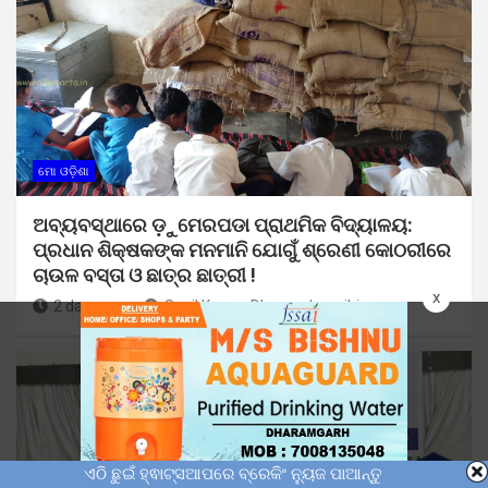
ମୋ ଓଡ଼ିଶା
ଅବ୍ୟବସ୍ଥାରେ ଡ଼ୁମେରପଡା ପ୍ରାଥମିକ ବିଦ୍ୟାଳୟ:
ପ୍ରଧାନ ଶିକ୍ଷକଙ୍କ ମନମାନି ଯୋଗୁଁ ଶ୍ରେଣୀ କୋଠରୀରେ
ଚାଉଳ ବସ୍ତା ଓ ଛାତ୍ର ଛାତ୍ରୀ !
x
2 days ago
Sunil Kumar Dhangadamajhi
ଏଠି ଛୁଇଁ ହ୍ଵାଟ୍ସଆପରେ ବ୍ରେକିଂ ନ୍ୟୁଜ ପାଆନ୍ତୁ