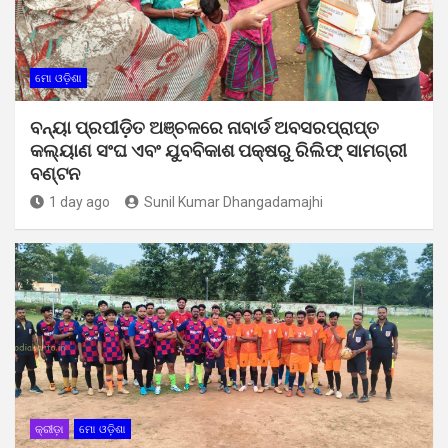
ମୋ ଓଡ଼ିଶା
ବନ୍ୟା ପ୍ରପୀଡ଼ିତ ଅଞ୍ଚଳରେ ନାବାର୍ଡ ଅବସରପ୍ରାପ୍ତ
କଲ୍ୟାଣ ସଂଘ ଏବଂ ଯୁବବିକାଶ ପକ୍ଷରୁ ରିଲିଫ୍ ସାମଗ୍ରୀ
ବଣ୍ଟନ
1 day ago
Sunil Kumar Dhangadamajhi
କ୍ରୀଡ଼ା
ମୋ ଓଡ଼ିଶା