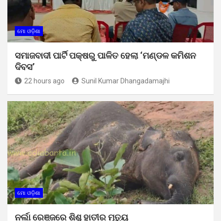
ମୋ ଓଡ଼ିଶା
ସମାଜବାଦୀ ପାର୍ଟି ପକ୍ଷରୁ ପାଳିତ ହେଲା ‘ମଣ୍ଡଳ କମିଶନ
ଦିବସ’
22 hours ago
Sunil Kumar Dhangadamajhi
ମୋ ଓଡ଼ିଶା
ନର୍ଲା ରେଞ୍ଜରେ ଶିଶୁ ହାତୀର ମୃତ୍ୟୁ