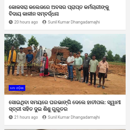
କୋକସରା କଲେଜରେ ଅବସର ପ୍ରାପ୍ତ କର୍ମଚାରୀଙ୍କୁ
ବିଦାୟ କାଳୀନ ସମ୍ବର୍ଦ୍ଧନା
20 hours ago
Sunil Kumar Dhangadamajhi
ମୋ ଓଡ଼ିଶା
ସୋଇଥିବା ସମୟରେ ଘରଭାଙ୍ଗି ଦେଲେ ହାତୀପଲ: ସ୍ୱାମୀ
ସ୍ତ୍ରୀ ସହିତ ଦୁଇ ଶିଶୁ ଗୁରୁତର
21 hours ago
Sunil Kumar Dhangadamajhi