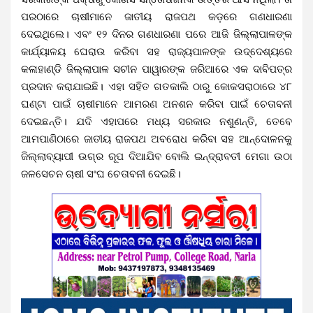
ପରଠାରେ ଚାଷୀମାନେ ଜାତୀୟ ରାଜପଥ କଡ଼ରେ ଗଣଧାରଣା
ଦେଇଥିଲେ। ଏବଂ ୧୨ ଦିନର ଗଣଧାରଣା ପରେ ଆଜି ଜିଲ୍ଲାପାଳଙ୍କ
କାର୍ଯ୍ୟାଳୟ ଘେରାଉ କରିବା ସହ ରାଜ୍ୟପାଳଙ୍କ ଉଦ୍ଦେଶ୍ୟରେ
କଳାହାଣ୍ଡି ଜିଲ୍ଲାପାଳ ସଚୀନ ପାୱାରଙ୍କ ଜରିଆରେ ଏକ ଦାବିପତ୍ର
ପ୍ରଦାନ କରାଯାଇଛି। ଏହା ସହିତ ଗତକାଲି ଠାରୁ କୋକସରାଠାରେ ୪୮
ଘଣ୍ଟା ପାଇଁ ଚାଷୀମାନେ ଆମରଣ ଅନଶନ କରିବା ପାଇଁ ଚେତାବନୀ
ଦେଇଛନ୍ତି। ଯଦି ଏହାପରେ ମଧ୍ୟ ସରକାର ନଶୁଣନ୍ତି, ତେବେ
ଆମପାଣିଠାରେ ଜାତୀୟ ରାଜପଥ ଅବରୋଧ କରିବା ସହ ଆନ୍ଦୋଳନକୁ
ଜିଲ୍ଲାବ୍ୟାପୀ ଉଗ୍ର ରୂପ ଦିଆଯିବ ବୋଲି ଇନ୍ଦ୍ରାବତୀ ମେଗା ଉଠା
ଜଳସେଚନ ଚାଷୀ ସଂଘ ଚେତାବନୀ ଦେଇଛି।