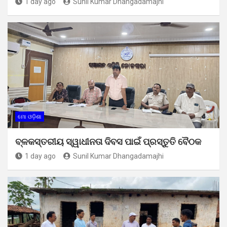
1 day ago
Sunil Kumar Dhangadamajhi
ମୋ ଓଡ଼ିଶା
ବ୍ଳକସ୍ତରୀୟ ସ୍ୱାଧୀନତା ଦିବସ ପାଇଁ ପ୍ରସ୍ତୁତି ବୈଠକ
1 day ago
Sunil Kumar Dhangadamajhi