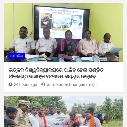
ମୋ ଓଡ଼ିଶା
ଉତ୍କଳ ବିଶ୍ୱବିଦ୍ୟାଳୟରେ ପାଳିତ ହେଲା ପଣ୍ଡିତ
ନୀଳକଣ୍ଠ ଦାସଙ୍କ ୧୪୩ତମ ଜୟନ୍ତୀ ଉତ୍ସବ
24 hours ago
Sunil Kumar Dhangadamajhi