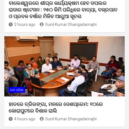
ବାଲେଶ୍ୱରରେ ଶୀଘ୍ର କାର୍ଯ୍ୟକ୍ଷମ ହେବ ଡପଲର
ରାଡାର ଷ୍ଟେସନ : ୨୫୦ କିମି ପରିଧିରେ ବାତ୍ୟା, ବଜ୍ରପାତ
ଓ ପ୍ରବଳ ବର୍ଷାର ମିଳିବ ଆଗୁଆ ସୂଚନା
2 hours ago
Sunil Kumar Dhangadamajhi
ମୋ ଓଡ଼ିଶା
ହାତରେ ତ୍ରିରଙ୍ଗା, ମନରେ ଦେଶପ୍ରେମ: ୧୦ରେ
କୋରାପୁଟରେ ବିଶାଳ ରାଲି
4 hours ago
Sunil Kumar Dhangadamajhi