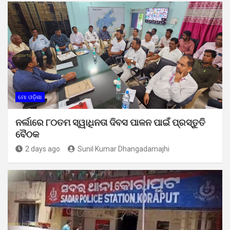
ମୋ ଓଡ଼ିଶା
ନର୍ଲାରେ ୮୦ତମ ସ୍ୱାଧିନତା ଦିବସ ପାଳନ ପାଇଁ ପ୍ରସ୍ତୁତି
ବୈଠକ
2 days ago
Sunil Kumar Dhangadamajhi