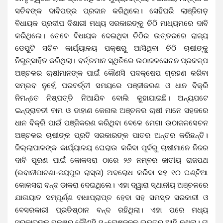
ସଚିବଙ୍କ ଦାବିପତ୍ର ପ୍ରଦାନ କରିଥିଲେ। ସେହିପରି ଲାଞ୍ଜିଗଡ଼
ବିଧାୟକ ପ୍ରଦୀପ ଦିଶାରୀ ମଧ୍ୟ ସରକାରଙ୍କୁ ଚିଠି ମାଧ୍ୟମରେ ଦାବି
କରିଥିଲେ। ତେବେ ବିଧାୟକ ଦେଇଥିବା ଚିଠିର ଉତ୍ତରରେ ରାଜ୍ୟ
ଡେପୁଟି ସଚିବ କାର୍ଯ୍ୟାଳୟ ପକ୍ଷରୁ ଆସିଥିବା ଚିଠି ଚାଷୀଙ୍କୁ
ନିରୁତ୍ସାହିତ କରିଥିଲା। ବର୍ତ୍ତମାନ ସ୍ଥିତିରେ ଉଠାଜଳସେଚନ ପ୍ରକଳ୍ପ
ଅଞ୍ଚଳର ଚାଷୀମାନଙ୍କ ପାଇଁ କୌଣସି ପଦକ୍ଷେପ ଗ୍ରହଣ କରିବା
ସମ୍ଭବ ନୁହେଁ, ପରବର୍ତ୍ତୀ ସମୟରେ ପଞ୍ଜୀକରଣ ଓ ଧାନ ବିକ୍ରି
ନିମନ୍ତେ ନିଷ୍ପତ୍ତି ନିଆଯିବ ବୋଲି କୁହାଯାଇଛି। ଅନ୍ୟପଟେ
ଇନ୍ଦ୍ରାବତୀ ବାମ ଓ ଡାହାଣ କେନାଲ ଅଞ୍ଚଳର ଚାଷୀ ମାନେ ସହଜରେ
ଧାନ ବିକ୍ରି ପାଇଁ ପଞ୍ଜିକରଣ କରିଥିବା ବେଳେ ମେଗା ଉଠାଜଳସେଚନ
ଅଞ୍ଚଳର ଚାଷୀଙ୍କ ପ୍ରତି ସରକାରଙ୍କ ପାତର ଅନ୍ତର କରିଛନ୍ତି।
ଜିଲ୍ଲାପାଳଙ୍କ କାର୍ଯ୍ୟାଳୟ ଘେରାଉ କରିବା ପୂର୍ବରୁ ଚାଷୀମାନେ ନିଜର
ଦାବି ପୂରଣ ପାଇଁ କୋକସରା ଠାରେ ୨୬ ନମ୍ବର ଜାତୀୟ ରାଜପଥ
(ଭବାନୀପାଟଣା-ଜୟପୁର ରାସ୍ତା) ଅବରୋଧ କରିବା ସହ ୧୦ ଘଣ୍ଟିଆ
କୋକସରା ବନ୍ଦ ଡାକରା ଦେଇଥିଲେ। ଏହା ଦ୍ୱାରା ସ୍ଥାନୀୟ ଅଞ୍ଚଳରେ
ଯାତାୟାତ ସମ୍ପୂର୍ଣ୍ଣ ବାଧାପ୍ରାପ୍ତ ହେବା ସହ ସମସ୍ତ ସରକାରୀ ଓ
ବେସରକାରୀ ପ୍ରତିଷ୍ଠାନ ବନ୍ଦ ରହିଥିଲା। ଏହା ପରେ ମଧ୍ୟ
ସରକାରଙ୍କ ପକ୍ଷରୁ କୌଣସି ସନ୍ତୋଷଜନକ ଉତ୍ତର ଆସି ନଥିଲା। ତା