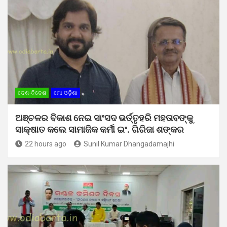
ଦେଶ-ବିଦେଶ
ମୋ ଓଡ଼ିଶା
ଅଞ୍ଚଳର ବିକାଶ ନେଇ ସାଂସଦ ଭର୍ତ୍ତୃହରି ମହତାବଙ୍କୁ
ସାକ୍ଷାତ କଲେ ସାମାଜିକ କର୍ମୀ ଇଂ. ଗିରିଜା ଶଙ୍କର
22 hours ago
Sunil Kumar Dhangadamajhi