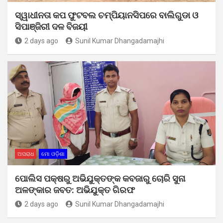
ସ୍ୱାଧୀନତା କପ ଫୁଟବଲ ଚମ୍ପିୟାନସିପରେ ବାଲିଗୁଡା ଓ
ସିପାଞ୍ଜିରୀ ଦଳ ବିଜୟୀ
2 days ago
Sunil Kumar Dhangadamajhi
ଅପରାଧ
ମୋ ଓଡ଼ିଶା
ପୋଲିସ ପକ୍ଷରୁ ଅଭିଯୁକ୍ତଙ୍କ କବଜାରୁ ଚୋରି ସୁନା
ଅଳଙ୍କାର ଜବତ: ଅଭିଯୁକ୍ତ ଗିରଫ
2 days ago
Sunil Kumar Dhangadamajhi