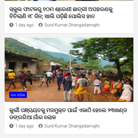
ସ୍କୁଲ ଫାଟକରୁ ୧୦ମ ଶ୍ରେଣୀ ଛାତ୍ରୀ ଅପହରଣକୁ
ବିତିଲାଣି ୧୮ ଦିନ; ଖାଲି ପଡ଼ିଛି ପୋଲିସ ହାତ
1 day ago
Sunil Kumar Dhangadamajhi
ମୋ ଓଡ଼ିଶା
କୁର୍ଲୀ ପଞ୍ଚାୟତକୁ ମଦମୁକ୍ତ ପାଇଁ ଏକାଠି ହେଲେ ୨୩ଖଣ୍ଡ
ଡଙ୍ଗରିଆ ଗାଁର ଲୋକ
1 day ago
Sunil Kumar Dhangadamajhi