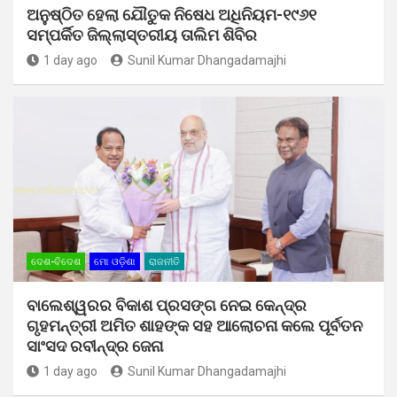
ଅନୁଷ୍ଠିତ ହେଲା ଯୌତୁକ ନିଷେଧ ଅଧିନିୟମ-୧୯୬୧
ସମ୍ପର୍କିତ ଜିଲ୍ଲାସ୍ତରୀୟ ତାଲିମ ଶିବିର
1 day ago
Sunil Kumar Dhangadamajhi
ଦେଶ-ବିଦେଶ
ମୋ ଓଡ଼ିଶା
ରାଜନୀତି
ବାଲେଶ୍ୱରର ବିକାଶ ପ୍ରସଙ୍ଗ ନେଇ କେନ୍ଦ୍ର
ଗୃହମନ୍ତ୍ରୀ ଅମିତ ଶାହଙ୍କ ସହ ଆଲୋଚନା କଲେ ପୂର୍ବତନ
ସାଂସଦ ରବୀନ୍ଦ୍ର ଜେନା
1 day ago
Sunil Kumar Dhangadamajhi