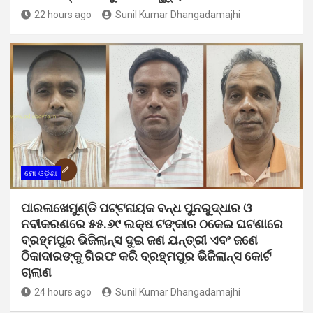
22 hours ago
Sunil Kumar Dhangadamajhi
ମୋ ଓଡ଼ିଶା
ପାରଳାଖେମୁଣ୍ଡି ପଟ୍ଟନାୟକ ବନ୍ଧ ପୁନରୁଦ୍ଧାର ଓ
ନବୀକରଣରେ ୫୫.୬୯ ଲକ୍ଷ ଟଙ୍କାର ଠକେଇ ଘଟଣାରେ
ବ୍ରହ୍ମପୁର ଭିଜିଲାନ୍ସ ଦୁଇ ଜଣ ଯନ୍ତ୍ରୀ ଏବଂ ଜଣେ
ଠିକାଦାରଙ୍କୁ ଗିରଫ କରି ବ୍ରହ୍ମପୁର ଭିଜିଲାନ୍ସ କୋର୍ଟ
ଚାଲାଣ
24 hours ago
Sunil Kumar Dhangadamajhi