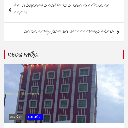
Post
ବିନା ପାରିଶ୍ରମିକରେ ଟ୍ରାଫିକ ସେବା ଯୋଗାଇ ଚର୍ଚ୍ଚାରେ ଦିନ
navigation
ମଜୁରିଆ
ଭଗବାନ ଶ୍ରୀକୃଷ୍ଣଙ୍କ ହସ ଏବଂ ବରବରୀକଙ୍କ ବଳିଦାନ
ସତେଜ ବାର୍ତ୍ତା
ଜ୍ଞାନ-ବିଜ୍ଞାନ
ମୋ ଓଡ଼ିଶା