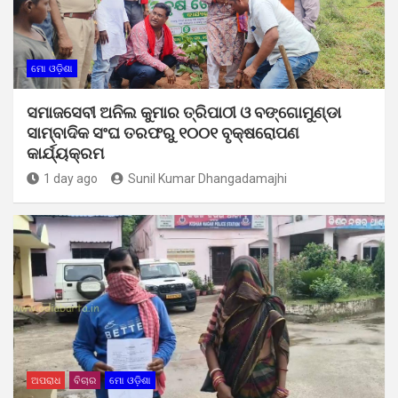
ମୋ ଓଡ଼ିଶା
ସମାଜସେବୀ ଅନିଲ କୁମାର ତ୍ରିପାଠୀ ଓ ବଙ୍ଗୋମୁଣ୍ଡା
ସାମ୍ବାଦିକ ସଂଘ ତରଫରୁ ୧୦୦୧ ବୃକ୍ଷରୋପଣ
କାର୍ଯ୍ୟକ୍ରମ
1 day ago
Sunil Kumar Dhangadamajhi
ଅପରାଧ
ବିଚାର
ମୋ ଓଡ଼ିଶା