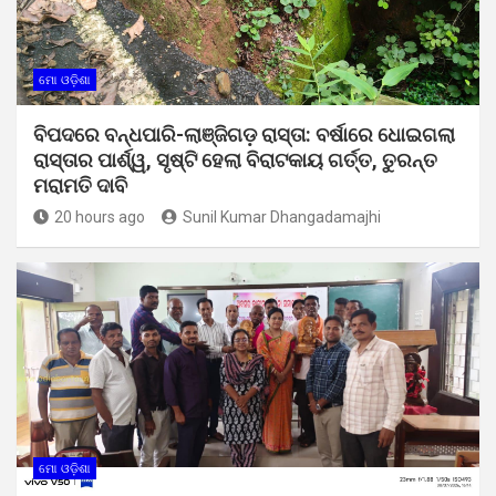
ମୋ ଓଡ଼ିଶା
ବିପଦରେ ବନ୍ଧପାରି-ଲାଞ୍ଜିଗଡ଼ ରାସ୍ତା: ବର୍ଷାରେ ଧୋଇଗଲା
ରାସ୍ତାର ପାର୍ଶ୍ୱ, ସୃଷ୍ଟି ହେଲା ବିରାଟକାୟ ଗର୍ତ୍ତ, ତୁରନ୍ତ
ମରାମତି ଦାବି
20 hours ago
Sunil Kumar Dhangadamajhi
ମୋ ଓଡ଼ିଶା