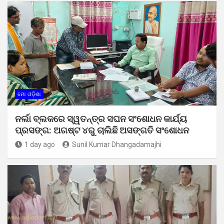
ମୋ ଓଡ଼ିଶା
ନର୍ଲା ବ୍ଲକରେ ସ୍ୱତନ୍ତ୍ର ସଘନ ସଂଶୋଧନ କାର୍ଯ୍ୟ
ପ୍ରସଙ୍ଗ: ଅଗଷ୍ଟ ୪ରୁ ଚାଲିଛି ଅସଙ୍ଗତି ସଂଶୋଧନ
1 day ago
Sunil Kumar Dhangadamajhi