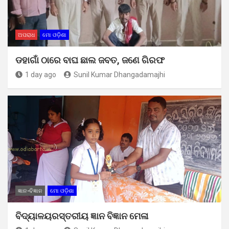
ଅପରାଧ
ମୋ ଓଡ଼ିଶା
ଡହାଗାଁ ଠାରେ ବାଘ ଛାଲ ଜବତ, ଜଣେ ଗିରଫ
1 day ago
Sunil Kumar Dhangadamajhi
ଜ୍ଞାନ-ବିଜ୍ଞାନ
ମୋ ଓଡ଼ିଶା
ବିଦ୍ୟାଳୟରସ୍ତରୀୟ ଜ୍ଞାନ ବିଜ୍ଞାନ ମେଳା