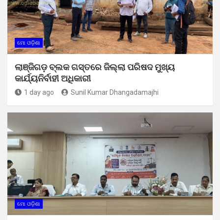
ମୋ ଓଡ଼ିଶା
ଲାଞ୍ଜିଗଡ଼ ବ୍ଲକ ଗସ୍ତରେ ଜିଲ୍ଲା ପରିଷଦ ମୁଖ୍ୟ
କାର୍ଯ୍ୟନିର୍ବାହୀ ଅଧିକାରୀ
1 day ago
Sunil Kumar Dhangadamajhi
ମୋ ଓଡ଼ିଶା