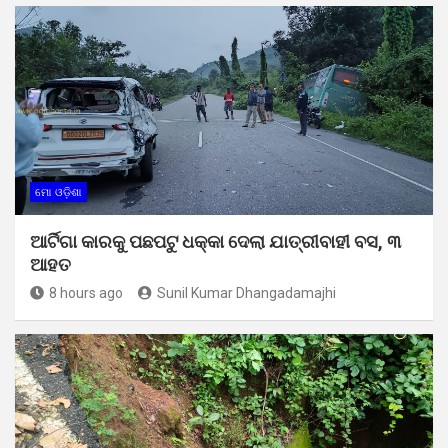
ମୋ ଓଡ଼ିଶା
ଆର୍ଟିଗା କାରକୁ ପଛପଟୁ ଧକ୍କା ଦେଲା ଯାତ୍ରୀବାହୀ ବସ, ୩
ଆହତ
8 hours ago
Sunil Kumar Dhangadamajhi