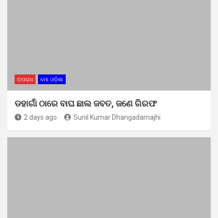
ଅପରାଧ
ମୋ ଓଡ଼ିଶା
ଡହାଗାଁ ଠାରେ ବାଘ ଛାଲ ଜବତ, ଜଣେ ଗିରଫ
2 days ago
Sunil Kumar Dhangadamajhi