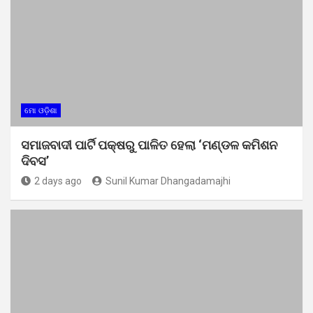
ମୋ ଓଡ଼ିଶା
ସମାଜବାଦୀ ପାର୍ଟି ପକ୍ଷରୁ ପାଳିତ ହେଲା ‘ମଣ୍ଡଳ କମିଶନ
ଦିବସ’
2 days ago
Sunil Kumar Dhangadamajhi