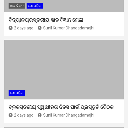
ଜ୍ଞାନ-ବିଜ୍ଞାନ
ମୋ ଓଡ଼ିଶା
ବିଦ୍ୟାଳୟରସ୍ତରୀୟ ଜ୍ଞାନ ବିଜ୍ଞାନ ମେଳା
2 days ago
Sunil Kumar Dhangadamajhi
ମୋ ଓଡ଼ିଶା
ବ୍ଳକସ୍ତରୀୟ ସ୍ୱାଧୀନତା ଦିବସ ପାଇଁ ପ୍ରସ୍ତୁତି ବୈଠକ
2 days ago
Sunil Kumar Dhangadamajhi