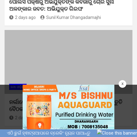
ପୋଲିସ ପକ୍ଷରୁ ଅଭିଯୁକ୍ତଙ୍କ କବଜାରୁ ଚୋରି ସୁନା
ଅଳଙ୍କାର ଜବତ: ଅଭିଯୁକ୍ତ ଗିରଫ
2 days ago
Sunil Kumar Dhangadamajhi
x
ମୋ ଓଡ଼ିଶା
ନର୍ଲାରେ ୮୦ତମ ସ୍ୱାଧିନତା ଦିବସ ପାଳନ ପାଇଁ ପ୍ରସ୍ତୁତି
ବୈଠକ
2 days ago
Sunil Kumar Dhangadamajhi
ଏଠି ଛୁଇଁ ହ୍ଵାଟ୍ସଆପରେ ବ୍ରେକିଂ ନ୍ୟୁଜ ପାଆନ୍ତୁ