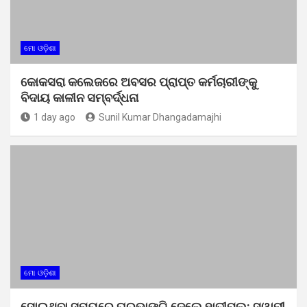
ମୋ ଓଡ଼ିଶା
କୋକସରା କଲେଜରେ ଅବସର ପ୍ରାପ୍ତ କର୍ମଚାରୀଙ୍କୁ
ବିଦାୟ କାଳୀନ ସମ୍ବର୍ଦ୍ଧନା
1 day ago
Sunil Kumar Dhangadamajhi
ମୋ ଓଡ଼ିଶା
ସୋଇଥିବା ସମୟରେ ଘରଭାଙ୍ଗି ଦେଲେ ହାତୀପଲ: ସ୍ୱାମୀ