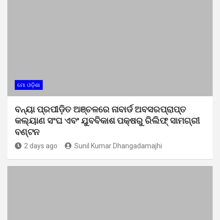
ମୋ ଓଡ଼ିଶା
ବନ୍ୟା ପ୍ରପୀଡ଼ିତ ଅଞ୍ଚଳରେ ନାବାର୍ଡ ଅବସରପ୍ରାପ୍ତ
କଲ୍ୟାଣ ସଂଘ ଏବଂ ଯୁବବିକାଶ ପକ୍ଷରୁ ରିଲିଫ୍ ସାମଗ୍ରୀ
ବଣ୍ଟନ
2 days ago
Sunil Kumar Dhangadamajhi