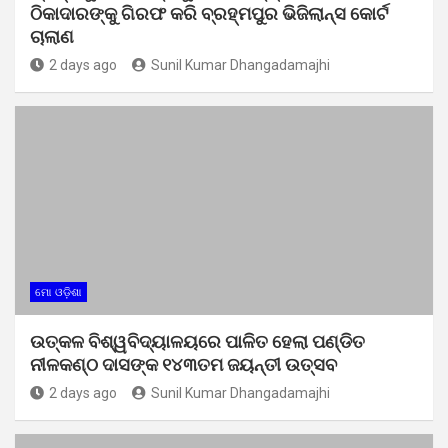
ଠିକାଦାରଙ୍କୁ ଗିରଫ କରି ବ୍ରହ୍ମପୁର ଭିଜିଲାନ୍ସ କୋର୍ଟ
ଚାଲାଣ
2 days ago
Sunil Kumar Dhangadamajhi
ମୋ ଓଡ଼ିଶା
ଉତ୍କଳ ବିଶ୍ୱବିଦ୍ୟାଳୟରେ ପାଳିତ ହେଲା ପଣ୍ଡିତ
ନୀଳକଣ୍ଠ ଦାସଙ୍କ ୧୪୩ତମ ଜୟନ୍ତୀ ଉତ୍ସବ
2 days ago
Sunil Kumar Dhangadamajhi