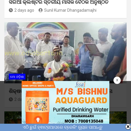
ସରିଆଁ କ୍ଲଷ୍ଟର ସ୍ତରୀୟ ମାସିକ ବୈଠକ ଅନୁଷ୍ଠିତ
2 days ago
Sunil Kumar Dhangadamajhi
ମୋ ଓଡ଼ିଶା
x
ଶିକ୍ଷକ ମଦନ ଖମାରୀଙ୍କୁ ଅବସରକାଳୀନ ସମ୍ବର୍ଦ୍ଧନା
2 days ago
Sunil Kumar Dhangadamajhi
ଏଠି ଛୁଇଁ ହ୍ଵାଟ୍ସଆପରେ ବ୍ରେକିଂ ନ୍ୟୁଜ ପାଆନ୍ତୁ