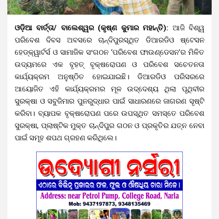
ଓଡ଼ିଆ ବାର୍ତ୍ତା/ ବାଲେଶ୍ୱର (କୃଷ୍ଣ କୁମାର ମହାନ୍ତି):
ଆଜି ବିଶ୍ୱ
ପରିବେଶ ଦିବସ ଅବସରେ ଚାନ୍ଦିପୁରସ୍ଥିତ ଡିଆରଡିଓ ଷ୍ଟେସନ
ହେଡ୍‌କ୍ୱାର୍ଟର୍ସ ଓ ସାମାଜିକ ସଂଗଠନ ‘ପରିବେଶ ଫାଉଣ୍ଡେସନ’ର ମିଳିତ
ଉଦ୍ୟମରେ ଏକ ବୃହତ୍ ବୃକ୍ଷରୋପଣ ଓ ପରିବେଶ ସଚେତନତା
କାର୍ଯ୍ୟକ୍ରମ ଅନୁଷ୍ଠିତ ହୋଇଯାଇଛି। ଡିଆରଡିଓ ପରିସରରେ
ଆୟୋଜିତ ଏହି କାର୍ଯ୍ୟକ୍ରମର ମୂଳ ଉଦ୍ଦେଶ୍ୟ ଥିଲା ପୃଥିବୀର
ସୁରକ୍ଷା ଓ ସବୁଜିମାର ପୁନରୁଦ୍ଧାର ପାଇଁ ସାଧାରଣରେ ଜାଗରଣ ସୃଷ୍ଟି
କରିବା। ବ୍ୟାପକ ବୃକ୍ଷରୋପଣ ପରେ ଉପସ୍ଥିତ ସମସ୍ତେ ପରିବେଶ
ସୁରକ୍ଷା, ପ୍ଲାଷ୍ଟିକ ମୁକ୍ତ ଚାନ୍ଦିପୁର ଗଠନ ଓ ପ୍ରକୃତିର ଯତ୍ନ ନେବା
ପାଇଁ ସମୂହ ଶପଥ ଗ୍ରହଣ କରିଥିଲେ।