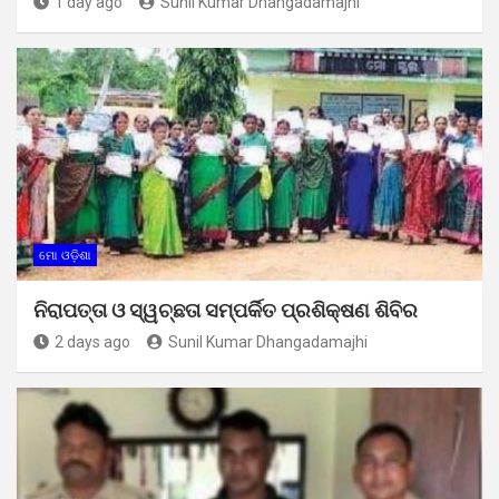
1 day ago
Sunil Kumar Dhangadamajhi
ମୋ ଓଡ଼ିଶା
ନିରାପତ୍ତା ଓ ସ୍ୱଚ୍ଛତା ସମ୍ପର୍କିତ ପ୍ରଶିକ୍ଷଣ ଶିବିର
2 days ago
Sunil Kumar Dhangadamajhi