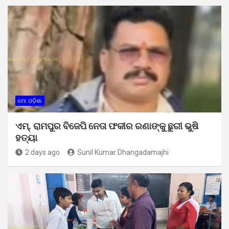
ମୋ ଓଡ଼ିଶା
ଏମ୍. ରାମପୁର ବିଜେପି ନେତା ଫକୀର ରଣାଙ୍କୁ ଛୁରୀ ଭୁଷି
ହତ୍ୟା
2 days ago
Sunil Kumar Dhangadamajhi