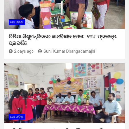
ମୋ ଓଡ଼ିଶା
ରିଷିଡା ଶିଶୁମନ୍ଦିରରେ ଜ୍ଞାନବିଜ୍ଞାନ ମେଳା: ୧୩୮ ପ୍ରକଳ୍ପ
ପ୍ରଦର୍ଶିତ
2 days ago
Sunil Kumar Dhangadamajhi
ମୋ ଓଡ଼ିଶା