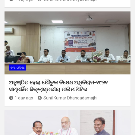
ମୋ ଓଡ଼ିଶା
ଅନୁଷ୍ଠିତ ହେଲା ଯୌତୁକ ନିଷେଧ ଅଧିନିୟମ-୧୯୬୧
ସମ୍ପର୍କିତ ଜିଲ୍ଲାସ୍ତରୀୟ ତାଲିମ ଶିବିର
1 day ago
Sunil Kumar Dhangadamajhi