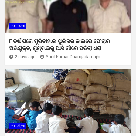
ମୋ ଓଡ଼ିଶା
୮ ବର୍ଷ ପରେ ମୁରିବାହାଲ ପୁଲିସର ଜାଲରେ ଫେରାର
ଅଭିଯୁକ୍ତ, ମୁମ୍ବାଇରୁ ଆସି ଗାଁରେ ପଡିଲା ଧରା
2 days ago
Sunil Kumar Dhangadamajhi
ମୋ ଓଡ଼ିଶା