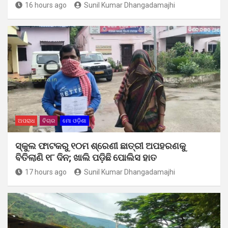
16 hours ago
Sunil Kumar Dhangadamajhi
ଅପରାଧ
ବିଚାର
ମୋ ଓଡ଼ିଶା
ସ୍କୁଲ ଫାଟକରୁ ୧୦ମ ଶ୍ରେଣୀ ଛାତ୍ରୀ ଅପହରଣକୁ
ବିତିଲାଣି ୧୮ ଦିନ; ଖାଲି ପଡ଼ିଛି ପୋଲିସ ହାତ
17 hours ago
Sunil Kumar Dhangadamajhi