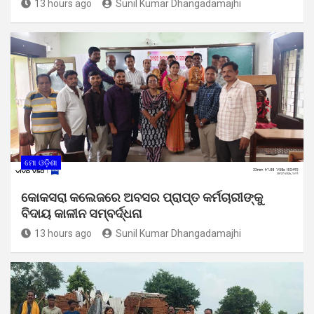
13 hours ago
Sunil Kumar Dhangadamajhi
ମୋ ଓଡ଼ିଶା
କୋକସରା କଲେଜରେ ଅବସର ପ୍ରାପ୍ତ କର୍ମଚାରୀଙ୍କୁ
ବିଦାୟ କାଳୀନ ସମ୍ବର୍ଦ୍ଧନା
13 hours ago
Sunil Kumar Dhangadamajhi