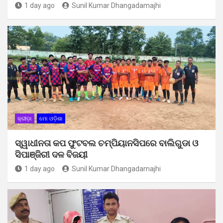
1 day ago
Sunil Kumar Dhangadamajhi
କ୍ରୀଡ଼ା
ମୋ ଓଡ଼ିଶା
ସ୍ୱାଧୀନତା କପ ଫୁଟବଲ ଚମ୍ପିୟାନସିପରେ ବାଲିଗୁଡା ଓ
ସିପାଞ୍ଜିରୀ ଦଳ ବିଜୟୀ
1 day ago
Sunil Kumar Dhangadamajhi