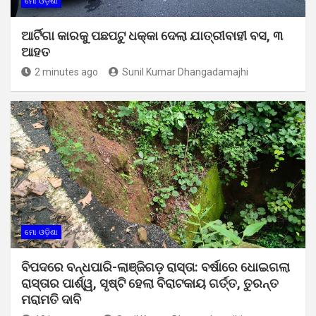
ମୋ ଓଡ଼ିଶା
ଆର୍ଟିଗା କାରକୁ ପଛପଟୁ ଧକ୍କା ଦେଲା ଯାତ୍ରୀବାହୀ ବସ, ୩
ଆହତ
2 minutes ago
Sunil Kumar Dhangadamajhi
ମୋ ଓଡ଼ିଶା
ବିପଦରେ ବନ୍ଧପାରି-ଲାଞ୍ଜିଗଡ଼ ରାସ୍ତା: ବର୍ଷାରେ ଧୋଇଗଲା
ରାସ୍ତାର ପାର୍ଶ୍ୱ, ସୃଷ୍ଟି ହେଲା ବିରାଟକାୟ ଗର୍ତ୍ତ, ତୁରନ୍ତ
ମରାମତି ଦାବି