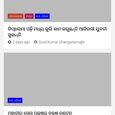
ଜୀବନରଙ୍ଗ
ବିଚାର
ମୋ ଓଡ଼ିଶା
ଡିପ୍ଲୋମା ପଢ଼ି ମଧ୍ୟ କୁଲି କାମ କରୁଛନ୍ତି ଆଦିବାସୀ ଯୁବତୀ
ସୁକାନ୍ତି
2 days ago
Sunil Kumar Dhangadamajhi
ମୋ ଓଡ଼ିଶା
ମହାବୀର ସେନା ପକ୍ଷରୁ ବୃକ୍ଷ ବଣ୍ଟନ