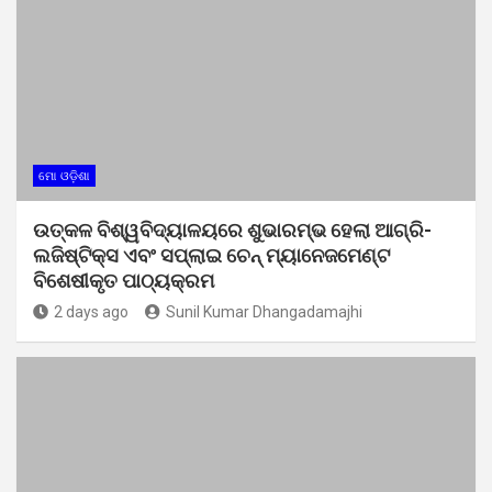
ମୋ ଓଡ଼ିଶା
ଉତ୍କଳ ବିଶ୍ୱବିଦ୍ୟାଳୟରେ ଶୁଭାରମ୍ଭ ହେଲା ଆଗ୍ରି-
ଲଜିଷ୍ଟିକ୍ସ ଏବଂ ସପ୍ଲାଇ ଚେନ୍ ମ୍ୟାନେଜମେଣ୍ଟ
ବିଶେଷୀକୃତ ପାଠ୍ୟକ୍ରମ
2 days ago
Sunil Kumar Dhangadamajhi