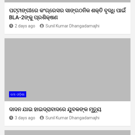
ପଟ୍ଟାଙ୍ଗୀରେ କଂଗ୍ରେସର ସାଙ୍ଗଠନିକ ଶକ୍ତି ବୃଦ୍ଧି ପାଇଁ
BLA-2ଙ୍କୁ ପ୍ରଶିକ୍ଷଣ
2 days ago
Sunil Kumar Dhangadamajhi
ମୋ ଓଡ଼ିଶା
ଦାଦନ ଯାଇ ହାଇଦ୍ରାବାଦରେ ଯୁବକଙ୍କ ମୃତ୍ୟୁ
3 days ago
Sunil Kumar Dhangadamajhi