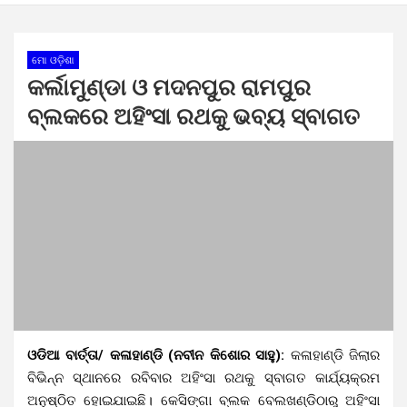
ମୋ ଓଡ଼ିଶା
କର୍ଲାମୁଣ୍ଡା ଓ ମଦନପୁର ରାମପୁର
ବ୍ଲକରେ ଅହିଂସା ରଥକୁ ଭବ୍ୟ ସ୍ବାଗତ
ଓଡିଆ ବାର୍ତ୍ତା/ କଳାହାଣ୍ଡି (ନବୀନ କିଶୋର ସାହୁ):
କଳାହାଣ୍ଡି ଜିଲାର
ବିଭିନ୍ନ ସ୍ଥାନରେ ରବିବାର ଅହିଂସା ରଥକୁ ସ୍ବାଗତ କାର୍ଯ୍ୟକ୍ରମ
ଅନୁଷ୍ଠିତ ହୋଇଯାଇଛି। କେସିଙ୍ଗା ବ୍ଲକ ବେଲଖଣ୍ଡିଠାରୁ ଅହିଂସା