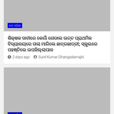
ମୋ ଓଡ଼ିଶା
ଶିକ୍ଷକ ଦାବୀରେ କେଗାଁ ନୋଡାଲ ଉଚ୍ଚ ପ୍ରାଥମିକ
ବିଦ୍ୟାଳୟରେ ତାଲା ମାରିଲେ ଛାତ୍ରଛାତ୍ରୀ; ସ୍କୁଲରେ
ପହଞ୍ଚିଲେ ଉପଜିଲ୍ଲାପାଳ
2 days ago
Sunil Kumar Dhangadamajhi