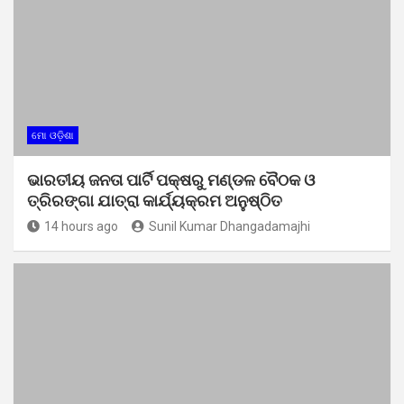
ମୋ ଓଡ଼ିଶା
ଭାରତୀୟ ଜନତା ପାର୍ଟି ପକ୍ଷରୁ ମଣ୍ଡଳ ବୈଠକ ଓ
ତ୍ରିରଙ୍ଗା ଯାତ୍ରା କାର୍ଯ୍ୟକ୍ରମ ଅନୁଷ୍ଠିତ
14 hours ago
Sunil Kumar Dhangadamajhi