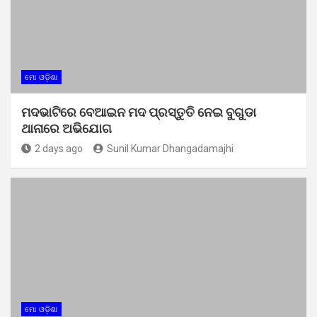
ମୋ ଓଡ଼ିଶା
ମଦଭାଟିରେ ବେଆଇନ ମଦ ପ୍ରସ୍ତୁତି ନେଇ ବୁଗୁଡା
ଥାନାରେ ଅଭିଯୋଗ
2 days ago
Sunil Kumar Dhangadamajhi
ମୋ ଓଡ଼ିଶା