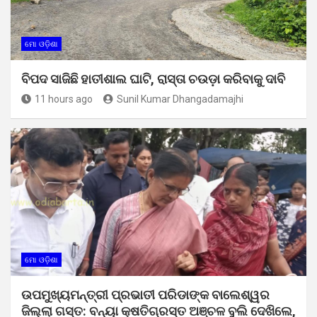
ମୋ ଓଡ଼ିଶା
ବିପଦ ସାଜିଛି ହାତୀଶାଲ ଘାଟି, ରାସ୍ତା ଚଉଡ଼ା କରିବାକୁ ଦାବି
11 hours ago
Sunil Kumar Dhangadamajhi
ମୋ ଓଡ଼ିଶା
ଉପମୁଖ୍ୟମନ୍ତ୍ରୀ ପ୍ରଭାତୀ ପରିଡାଙ୍କ ବାଲେଶ୍ୱର
ଜିଲ୍ଲା ଗସ୍ତ: ବନ୍ୟା କ୍ଷତିଗ୍ରସ୍ତ ଅଞ୍ଚଳ ବୁଲି ଦେଖିଲେ,