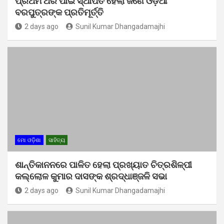
ପ୍ରଥମ ଥର ପାଇଁ ସ୍ଥାପିତ ହେଲା ଜଣେ ଓଡ଼ିଆ
ବରପୁତ୍ରଙ୍କ ପ୍ରତିମୂର୍ତ୍ତି
2 days ago
Sunil Kumar Dhangadamajhi
ମୋ ଓଡ଼ିଶା
ସାହିତ୍ୟ
ଶାନ୍ତିକାନନରେ ପାଳିତ ହେଲା ପ୍ରଖ୍ୟାତ ଚିତ୍ରଶିଳ୍ପୀ
କଲ୍ଲୋଳ କୁମାର ଦାସଙ୍କ ଶ୍ରଦ୍ଧାଞ୍ଜଳି ସଭା
2 days ago
Sunil Kumar Dhangadamajhi