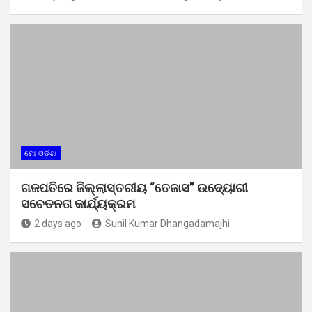
ମୋ ଓଡ଼ିଶା
ଗଜପତିରେ ଜିଲ୍ଲାସ୍ତରୀୟ “ତେଜାସ” ଉଦ୍ୟୋଗୀ
ସଚେତନତା କାର୍ଯ୍ୟକ୍ରମ
2 days ago
Sunil Kumar Dhangadamajhi