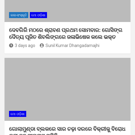
କଳା-ସଂସ୍କୃତି
ମୋ ଓଡ଼ିଶା
ଦେବଗିରି ମଠରେ ଶ୍ରାବଣ ପ୍ରଥମ ସୋମବାର: ଗୋସିଙ୍ଗ
ଦୈତ୍ୟ ପୂଜିତ ଶିବଲିଙ୍ଗରେ ଜଳାଭିଷେକ କଲେ ଭକ୍ତ
3 days ago
Sunil Kumar Dhangadamajhi
ମୋ ଓଡ଼ିଶା
ଗୋଲାମୁଣ୍ଡା ବ୍ଲକରେ ସାର ଚଢ଼ା ଦରରେ ବିକ୍ରୀକୁ ବିରୋଧ