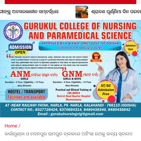
ମ୍ବର୍ଦ୍ଧନା
ଶ୍ରାବଣ ପୂର୍ଣ୍ଣିମା ଦିନ ପରବାଙ୍ଗି ସତ୍ୟ ମହିମା
Home
କର୍ଲାମୁଣ୍ଡା ଓ ମଦନପୁର ରାମପୁର ବ୍ଲକରେ ଅହିଂସା ରଥକୁ ଭବ୍ୟ ସ୍ବାଗତ