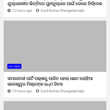
ଯୁଦ୍ଧକାଳୀନ ଭିତ୍ତିରେ ପୁନରୁଦ୍ଧାର ପାଇଁ ଦେଲେ ନିର୍ଦ୍ଦେଶ
12 hours ago
Sunil Kumar Dhangadamajhi
ମୋ ଓଡ଼ିଶା
ସମାଜବାଦୀ ପାର୍ଟି ପକ୍ଷରୁ ପାଳିତ ହେଲା ଛୋଟ ଲୋହିଆ
ଜନେଶ୍ୱର ମିଶ୍ରଙ୍କ ଜନ୍ମ ଦିବସ
13 hours ago
Sunil Kumar Dhangadamajhi