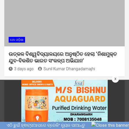
ମୋ ଓଡ଼ିଶା
ଉତ୍କଳ ବିଶ୍ୱବିଦ୍ୟାଳୟରେ ଅନୁଷ୍ଠିତ ହେଲା ‘ନିଶାମୁକ୍ତ
ଯୁବ-ବିକଶିତ ଭାରତ ସଂକଳ୍ପ ଅଭିଯାନ’
3 days ago
Sunil Kumar Dhangadamajhi
x
ଏଠି ଛୁଇଁ ହ୍ଵାଟ୍ସଆପରେ ବ୍ରେକିଂ ନ୍ୟୁଜ ପାଆନ୍ତୁ