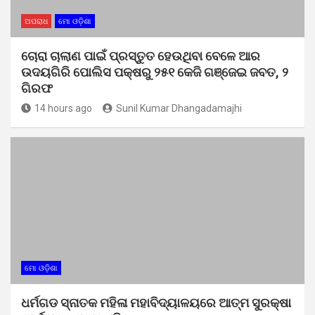
ଅପରାଧ
ମୋ ଓଡ଼ିଶା
ଚୋରା ଚାଲାଣ ପାଇଁ ପ୍ରସ୍ତୁତ ହେଉଥିବା ବେଳେ ଆର
ଉଦୟଗିରି ପୋଲିସ ପକ୍ଷରୁ ୨୫୧ କେଜି ଗଞ୍ଜେଇ ଜବତ, ୨
ଗିରଫ
14 hours ago
Sunil Kumar Dhangadamajhi
ମୋ ଓଡ଼ିଶା
ଧର୍ମଗଡ ସ୍ନାତକ ମହିଳା ମହାବିଦ୍ୟାଳୟରେ ଆତ୍ମ ସୁରକ୍ଷା