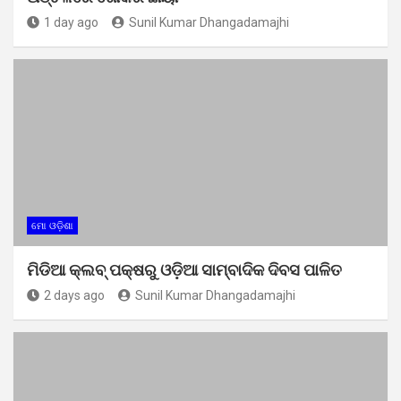
1 day ago
Sunil Kumar Dhangadamajhi
ମୋ ଓଡ଼ିଶା
ମିଡିଆ କ୍ଲବ୍ ପକ୍ଷରୁ ଓଡ଼ିଆ ସାମ୍ବାଦିକ ଦିବସ ପାଳିତ
2 days ago
Sunil Kumar Dhangadamajhi