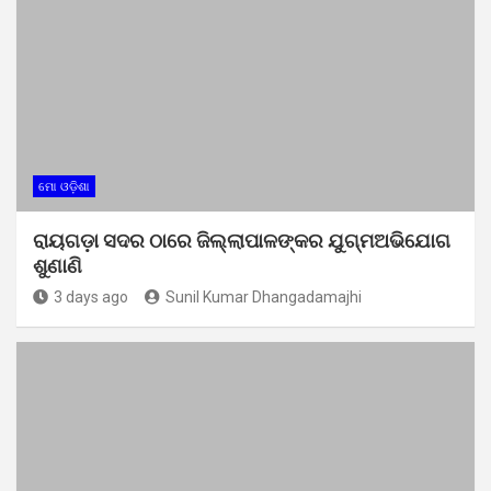
ମୋ ଓଡ଼ିଶା
ରାୟଗଡ଼ା ସଦର ଠାରେ ଜିଲ୍ଲାପାଳଙ୍କର ଯୁଗ୍ମଅଭିଯୋଗ
ଶୁଣାଣି
3 days ago
Sunil Kumar Dhangadamajhi