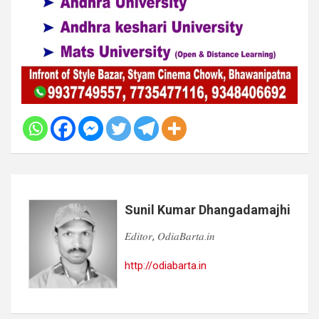
Sunil Kumar Dhangadamajhi
𝐸𝑑𝑖𝑡𝑜𝑟, 𝑂𝑑𝑖𝑎𝐵𝑎𝑟𝑡𝑎.𝑖𝑛
http://odiabarta.in