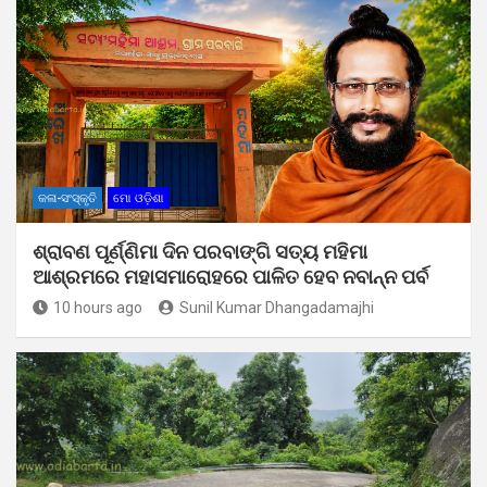
କଳା-ସଂସ୍କୃତି
ମୋ ଓଡ଼ିଶା
ଶ୍ରାବଣ ପୂର୍ଣ୍ଣିମା ଦିନ ପରବାଙ୍ଗି ସତ୍ୟ ମହିମା
ଆଶ୍ରମରେ ମହାସମାରୋହରେ ପାଳିତ ହେବ ନବାନ୍ନ ପର୍ବ
10 hours ago
Sunil Kumar Dhangadamajhi