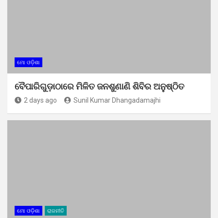
ମୋ ଓଡ଼ିଶା
ବୈପାରିଗୁଡ଼ାଠାରେ ମିଳିତ ଜନଶୁଣାଣି ଶିବିର ଅନୁଷ୍ଠିତ
2 days ago
Sunil Kumar Dhangadamajhi
ମୋ ଓଡ଼ିଶା
ରାଜନୀତି