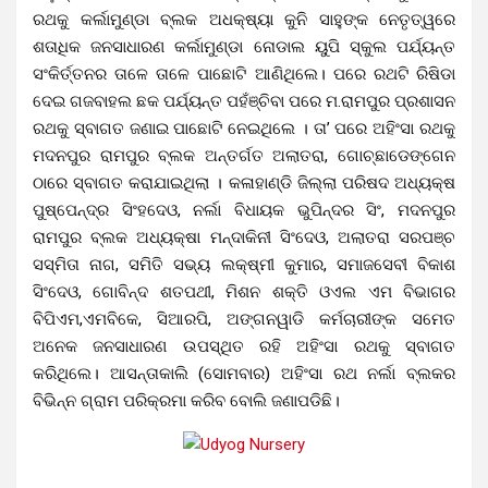
ରଥକୁ କର୍ଲାମୁଣ୍ଡା ବ୍ଲକ ଅଧକ୍ଷ୍ୟା କୁନି ସାହୁଙ୍କ ନେତୃତ୍ୱରେ
ଶତାଧିକ ଜନସାଧାରଣ କର୍ଲାମୁଣ୍ଡା ନୋଡାଲ ୟୁପି ସ୍କୁଲ ପର୍ଯ୍ୟନ୍ତ
ସଂକିର୍ତ୍ତନର ତାଳେ ତାଳେ ପାଛୋଟି ଆଣିଥିଲେ। ପରେ ରଥଟି ରିଷିଡା
ଦେଇ ଗଜବାହଲ ଛକ ପର୍ଯ୍ୟନ୍ତ ପହଁଞ୍ଚିବା ପରେ ମ.ରାମପୁର ପ୍ରଶାସନ
ରଥକୁ ସ୍ବାଗତ ଜଣାଇ ପାଛୋଟି ନେଇଥିଲେ । ତା’ ପରେ ଅହିଂସା ରଥକୁ
ମଦନପୁର ରାମପୁର ବ୍ଲକ ଅନ୍ତର୍ଗତ ଅଲାତରା, ଗୋଚ୍ଛାଡେଙ୍ଗେନ
ଠାରେ ସ୍ବାଗତ କରାଯାଇଥିଲା । କଳାହାଣ୍ଡି ଜିଲ୍ଲା ପରିଷଦ ଅଧ୍ୟକ୍ଷ
ପୁଷ୍ପେନ୍ଦ୍ର ସିଂହଦେଓ, ନର୍ଲା ବିଧାୟକ ଭୁପିନ୍ଦର ସିଂ, ମଦନପୁର
ରାମପୁର ବ୍ଲକ ଅଧ୍ୟକ୍ଷା ମନ୍ଦାକିନୀ ସିଂଦେଓ, ଅଲାତରା ସରପଞ୍ଚ
ସସ୍ମିତା ନାଗ, ସମିତି ସଭ୍ୟ ଲକ୍ଷ୍ମୀ କୁମାର, ସମାଜସେବୀ ବିକାଶ
ସିଂଦେଓ, ଗୋବିନ୍ଦ ଶତପଥୀ, ମିଶନ ଶକ୍ତି ଓଏଲ ଏମ ବିଭାଗର
ବିପିଏମ,ଏମବିକେ, ସିଆରପି, ଅଙ୍ଗନୱାଡି କର୍ମଚାରୀଙ୍କ ସମେତ
ଅନେକ ଜନସାଧାରଣ ଉପସ୍ଥିତ ରହି ଅହିଂସା ରଥକୁ ସ୍ବାଗତ
କରିଥିଲେ। ଆସନ୍ତାକାଲି (ସୋମବାର) ଅହିଂସା ରଥ ନର୍ଲା ବ୍ଲକର
ବିଭିନ୍ନ ଗ୍ରାମ ପରିକ୍ରମା କରିବ ବୋଲି ଜଣାପଡିଛି।