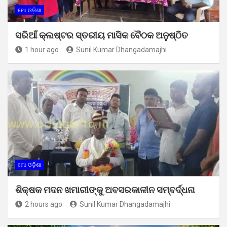
ମୋ ଓଡ଼ିଶା
ସରିଆଁ କ୍ଲଷ୍ଟର ସ୍ତରୀୟ ମାସିକ ବୈଠକ ଅନୁଷ୍ଠିତ
1 hour ago
Sunil Kumar Dhangadamajhi
ମୋ ଓଡ଼ିଶା
ଶିକ୍ଷକ ମଦନ ଖମାରୀଙ୍କୁ ଅବସରକାଳୀନ ସମ୍ବର୍ଦ୍ଧନା
2 hours ago
Sunil Kumar Dhangadamajhi