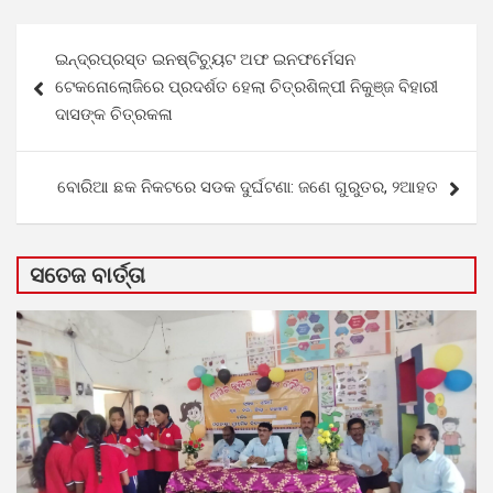
Post
ଇନ୍ଦ୍ରପ୍ରସ୍ତ ଇନଷ୍ଟିଚ୍ୟୁଟ ଅଫ ଇନଫର୍ମେସନ
navigation
ଟେକନୋଲୋଜିରେ ପ୍ରଦର୍ଶତ ହେଲା ଚିତ୍ରଶିଳ୍ପୀ ନିକୁଞ୍ଜ ବିହାରୀ
ଦାସଙ୍କ ଚିତ୍ରକଳା
ବୋରିଆ ଛକ ନିକଟରେ ସଡକ ଦୁର୍ଘଟଣା: ଜଣେ ଗୁରୁତର, ୨ଆହତ
ସତେଜ ବାର୍ତ୍ତା