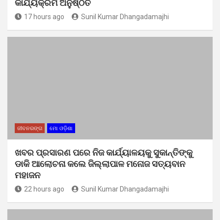
କାର୍ଯ୍ୟକ୍ରମ ଅନୁଷ୍ଠିତ
17 hours ago
Sunil Kumar Dhangadamajhi
ଜୀବନରଙ୍ଗ
ମୋ ଓଡ଼ିଶା
ଖବର ପ୍ରସାରଣ ପରେ ନିଜ କାର୍ଯ୍ୟାଳୟକୁ ସୁକାନ୍ତିଙ୍କୁ
ଡାକି ଆଲୋଚନା କଲେ ଜିଲ୍ଲାପାଳ ମନୋଜ ସତ୍ୟବାନ
ମହାଜନ
22 hours ago
Sunil Kumar Dhangadamajhi