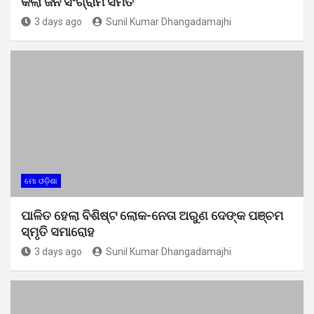
କଲା ଜନ ସଂଗ୍ରାମ ସମିତି
3 days ago
Sunil Kumar Dhangadamajhi
ମୋ ଓଡ଼ିଶା
ପାଳିତ ହେଲା ବିଶିଷ୍ଟ ଲୋକ-ନେତା ଅରୁଣ ଦେଙ୍କ ପଞ୍ଚମ
ସ୍ମୃତି ସମାରୋହ
3 days ago
Sunil Kumar Dhangadamajhi