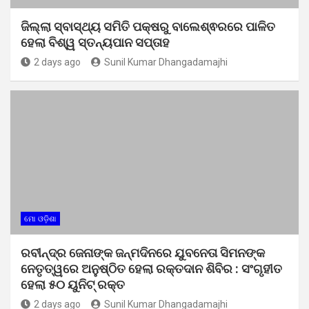
ଜିଲ୍ଲା ସ୍ବାସ୍ଥ୍ୟ ସମିତି ପକ୍ଷରୁ ବାଲେଶ୍ଵରରେ ପାଳିତ
ହେଲା ବିଶ୍ୱ ସ୍ତନ୍ୟପାନ ସପ୍ତାହ
2 days ago
Sunil Kumar Dhangadamajhi
ମୋ ଓଡ଼ିଶା
ରବୀନ୍ଦ୍ର ଜେନାଙ୍କ ଜନ୍ମଦିନରେ ଯୁବନେତା ସିମନଙ୍କ
ନେତୃତ୍ୱରେ ଅନୁଷ୍ଠିତ ହେଲା ରକ୍ତଦାନ ଶିବିର : ସଂଗୃହୀତ
ହେଲା ୫୦ ୟୁନିଟ୍ ରକ୍ତ
2 days ago
Sunil Kumar Dhangadamajhi