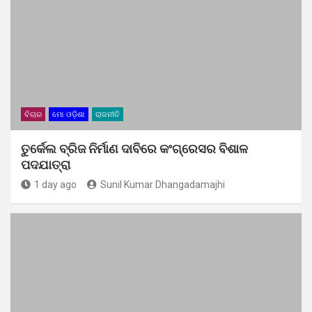
ବିଚାର
ମୋ ଓଡ଼ିଶା
ରାଜନୀତି
ତୁର୍କେଲ ବ୍ରିଜ ନିର୍ମାଣ ଦାବିରେ କଂଗ୍ରେସର ବିଶାଳ
ପଦଯାତ୍ରା
1 day ago
Sunil Kumar Dhangadamajhi