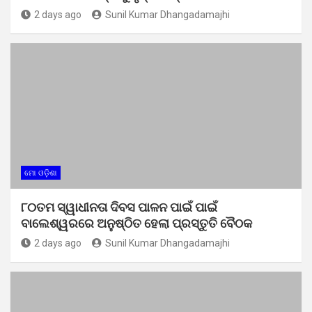
2 days ago
Sunil Kumar Dhangadamajhi
ମୋ ଓଡ଼ିଶା
୮୦ତମ ସ୍ୱାଧୀନତା ଦିବସ ପାଳନ ପାଇଁ ପାଇଁ
ବାଲେଶ୍ୱରରେ ଅନୁଷ୍ଠିତ ହେଲା ପ୍ରସ୍ତୁତି ବୈଠକ
2 days ago
Sunil Kumar Dhangadamajhi