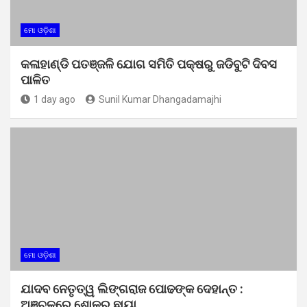
ମୋ ଓଡ଼ିଶା
କଳାହାଣ୍ଡି ପତଞ୍ଜଳି ଯୋଗ ସମିତି ପକ୍ଷରୁ ଜଡିବୁଟି ଦିବସ
ପାଳିତ
1 day ago
Sunil Kumar Dhangadamajhi
ମୋ ଓଡ଼ିଶା
ଯାଦବ ନେତୃତ୍ୱ ଲିଙ୍ଗରାଜ ପୋଢଙ୍କ ଦେହାନ୍ତ :
ଅଞ୍ଚଳରେ ଶୋକର ଛାୟା