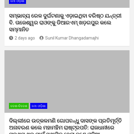
ମୋ ଓଡ଼ିଶା
ସମ୍ଭାବ୍ୟ ରେଳ ଦୁର୍ଘଟଣାକୁ ଏଡ଼ାଇଥିବା ବରିଷ୍ଠ ଯନ୍ତ୍ରୀ
ବି. ତାଜେଶ୍ୱର ରାଓଙ୍କୁ ଡିଆରଏମ୍ ଖଡ଼ଗପୁର କଲେ
ସମ୍ମାନିତ
2 days ago
Sunil Kumar Dhangadamajhi
ଦେଶ-ବିଦେଶ
ମୋ ଓଡ଼ିଶା
ଦିଲ୍ଲୀରେ ଉତ୍କଳମଣି ଗୋପବନ୍ଧୁ ଦାସଙ୍କ ପ୍ରତିମୂର୍ତ୍ତି
ଅନାବରଣ କଲେ ମହାମହିମ ରାଷ୍ଟ୍ରପତି: ରାଜଧାନୀରେ