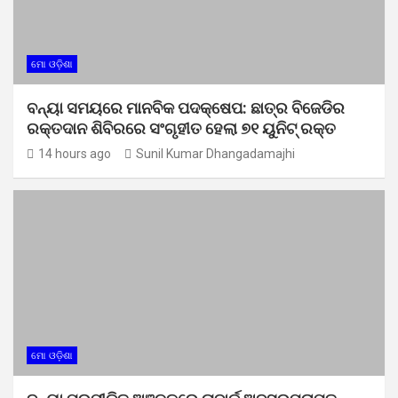
ମୋ ଓଡ଼ିଶା
ବନ୍ୟା ସମୟରେ ମାନବିକ ପଦକ୍ଷେପ: ଛାତ୍ର ବିଜେଡିର
ରକ୍ତଦାନ ଶିବିରରେ ସଂଗୃହୀତ ହେଲା ୭୧ ୟୁନିଟ୍ ରକ୍ତ
14 hours ago
Sunil Kumar Dhangadamajhi
ମୋ ଓଡ଼ିଶା