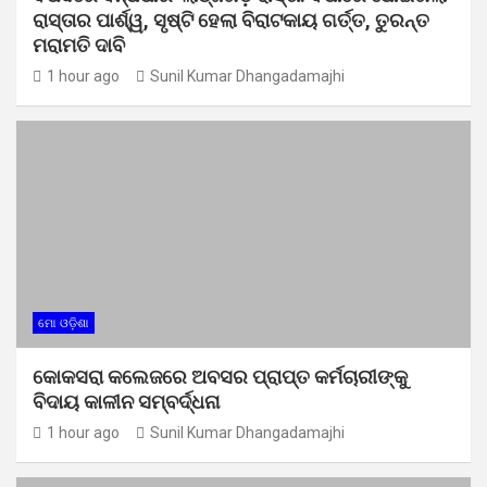
ରାସ୍ତାର ପାର୍ଶ୍ୱ, ସୃଷ୍ଟି ହେଲା ବିରାଟକାୟ ଗର୍ତ୍ତ, ତୁରନ୍ତ
ମରାମତି ଦାବି
1 hour ago
Sunil Kumar Dhangadamajhi
ମୋ ଓଡ଼ିଶା
କୋକସରା କଲେଜରେ ଅବସର ପ୍ରାପ୍ତ କର୍ମଚାରୀଙ୍କୁ
ବିଦାୟ କାଳୀନ ସମ୍ବର୍ଦ୍ଧନା
1 hour ago
Sunil Kumar Dhangadamajhi