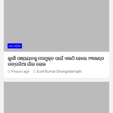
ମୋ ଓଡ଼ିଶା
କୁର୍ଲୀ ପଞ୍ଚାୟତକୁ ମଦମୁକ୍ତ ପାଇଁ ଏକାଠି ହେଲେ ୨୩ଖଣ୍ଡ
ଡଙ୍ଗରିଆ ଗାଁର ଲୋକ
9 hours ago
Sunil Kumar Dhangadamajhi