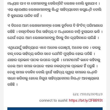
ମାନ୍ୟତା ପାଏ ବା ସେମାନଙ୍କୁ ସେଲିବ୍ରିଟି ଲେଖକ ବୋଲି କୁହାଯାଏ ।
ଏଇ ଶ୍ରେଣୀର ଲେଖକମାନଙ୍କୁ କିନ୍ତୁ ସାହିତ୍ୟସେବା କରୁଛନ୍ତି ବୋଲି
ବି କୁହାଯାଇ ପାରିବ ନାହିଁ ।
ଏ ଦିଗରେ ଆମ ଲେଖକମାନଙ୍କ ଦୋଷ ଦୁର୍ବଳତା ବି କିଂଚିତ୍ ପରିମାଣରେ
ରହିଛି । ବାସ୍ତବିକତା ବିନା ସାହିତ୍ୟ ତ ଅନ୍ଧାରରେ ବାଡ଼ି ବୁଲାଇବା ଭଳି ।
ଯେଉଁ ରୋଗ ଆମ ଲେଖକମାନଙ୍କୁ ଦିନକୁ ଦିନ ଗ୍ରାସିବାରେ ଲାଗିଛି ।
ଏଥିଯୋଗୁଁ ସାହିତ୍ୟରେ ଏବେ ଅନେକ ଗୋଷ୍ଠୀ, ଅନେକ ବାଦ । ବାଦକୁ
ବାଦ୍ ଦେଇ ସାହିତ୍ୟ କରିବା ସତେ ଯେମିତି ମୁସ୍କିଲ ହୋଇ ପଡିଛି ।
ଯାହାର ପ୍ରଭାବ ପାଠକ ଉପରେ ପଡୁଛି । ମୋଟାମୋଟି ଭାବେ କହିବାକୁ
ଗଲେ ଆମ ସମାଜ ଉପରେ ଏହାର ନକରାତ୍ମକ ପ୍ରଭାବ ହିଁ ପଡୁଛି ।
ତେଣୁ ସମାଜ ବଦଳିବ ବୋଲି ନୁହେଁ ସାହିତ୍ୟ ଦ୍ୱାରା ସମାଜର ଉନ୍ନତି
ସାଧନ କରିବାକୁ ହେଲେ ନିରୁତା ସାହିତ୍ୟସେବାର ନିତାନ୍ତ ଆବଶ୍ୟକତା
ରହିଛି ।
ମୋ: ୯୭୭୬୪୭୧୩୪୭
connect to sushil:
https://bit.ly/2FBB93t