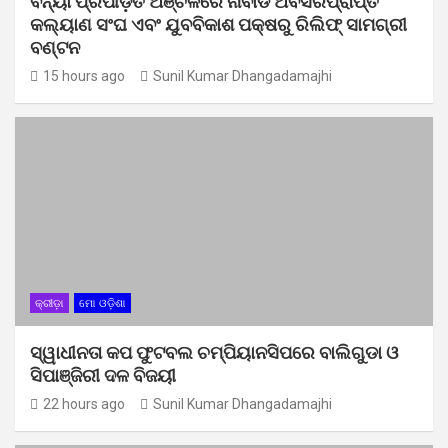
ବନ୍ୟା ପ୍ରପୀଡ଼ିତ ଅଞ୍ଚଳରେ ନାବାର୍ଡ ଅବସରପ୍ରାପ୍ତ
କଲ୍ୟାଣ ସଂଘ ଏବଂ ଯୁବବିକାଶ ପକ୍ଷରୁ ରିଲିଫ୍ ସାମଗ୍ରୀ
ବଣ୍ଟନ
15 hours ago
Sunil Kumar Dhangadamajhi
କ୍ରୀଡ଼ା
ମୋ ଓଡ଼ିଶା
ସ୍ୱାଧୀନତା କପ ଫୁଟବଲ ଚମ୍ପିୟାନସିପରେ ବାଲିଗୁଡା ଓ
ସିପାଞ୍ଜିରୀ ଦଳ ବିଜୟୀ
22 hours ago
Sunil Kumar Dhangadamajhi