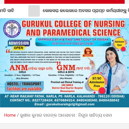
କୋକସରା କଲେଜରେ ଅବସର ପ୍ରାପ୍ତ କର୍ମଚାରୀଙ୍କୁ ବିଦାୟ କାଳୀନ ସମ
Home
ସୁଶୀଲ କୁମାର ବାଗଙ୍କ ଆଲୋଚନା : ନିରୁତା ସାହିତ୍ୟ ସେବା