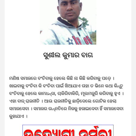
ସୁଶୀଲ କୁମାର ବାଗ
ମଣିଷ ସମାଜରେ ବଂଚିବାକୁ ହେଲେ କିଛି ନା କିଛି କରିବାକୁ ପଡ଼େ ।
ଖାଇବାକୁ ବଂଚିବା କି ବଂଚିବା ପାଇଁ ଖିଆଯାଏ ତାହା ତ ଭିନେ କଥା କିନ୍ତୁ
ବଂଚିବାକୁ ହେଲେ କାମଧନ୍ଦା, ଚାକିରିବାକିରି, ମୂଲମଜୁରି କରିବାକୁ ହୁଏ ।
ଏହା ବାଦ୍ ରାଜନୀତି । ଆଉ ରାଜନୀତିକୁ ଛାଡ଼ିଦେଲେ ଗୋଟିକ ହେଲା
ସମାଜସେବା । ସମାଜର ଉନ୍ନତିରେ ନିଜକୁ ହଜାଇଦେବା ହିଁ ସମାଜସେବା
କୁହାଯାଏ ।