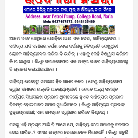
ଆମେ ଏବେ ସେଥିରେ ଯୋଡ଼ିବା ଆଉ ଏକ ସେବା, ସାହିତ୍ୟସେବା ।
ସାହିତ୍ୟ ଯଦି ସମାଜର ଦର୍ପଣ ସେଇ ଦର୍ପଣକୁ ନିତିପ୍ରତି ଦେଖୁଥିବା
ଲୋକେ ସାହିତ୍ୟସେବା କରିବା ବି ଉଚିତ୍ । ଏହାକୁ କେହି ବିଶ୍ୱାସ କରିବେ
କି ନା ଜାଣୁନା । କିନ୍ତୁ ସମାଜସେବାର ଏକ ଅଙ୍ଗ ଭାବେ ସାହିତ୍ୟସେବାକୁ
ବି ଗ୍ରହଣ କରାଯାଇପାରେ ।
ସାହିତ୍ୟ ଯେହେତୁ ସମାଜର ହିତ ସାଧନ କରେ । ତେଣୁ ସାହିତ୍ୟସେବା
ଦ୍ୱାରା ସମାଜର ଉନ୍ନତି ଅବଶ୍ୟମ୍ଭାବୀ । ତେବେ ଅନ୍ୟ ସମସ୍ତ
କାର୍ଯ୍ୟର ସିଧାସଳଖ ପ୍ରଭାବ ଥିବାବେଳେ ହୁଏତ ସାହିତ୍ୟର ପ୍ରଭାବ
ବିଳମ୍ବ ହୋଇପାରେ ସମାଜ ସୁଧାରିବାରେ । କିନ୍ତୁ ସାହିତ୍ୟର ପ୍ରଭାବ
ସୁଦୂରପ୍ରସାରୀ; ଏହା ସମସ୍ତେ ସ୍ୱୀକାର କରିବେ ନିଶ୍ଚୟ ।
ମନକୁ ଏହି ପ୍ରଶ୍ନ ଆଜି ବି ଆସେ ଯେ, ସାହିତ୍ୟ କ’ଣ ସମାଜକୁ ବଦଳାଇ
ଦେଇ ପାରିବ..? ଏହାର ଉତ୍ତର ବେଳେବେଳେ ମିଳେନାହିଁ । କିନ୍ତୁ ସବୁରି