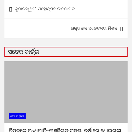
Post
କୁମାରସ୍ୱାମୀ ମହୋତ୍ସବ ଉଦଯାପିତ
navigation
ରକ୍ତଦାନ ସଚେତନତା ମିଶନ
ସତେଜ ବାର୍ତ୍ତା
ମୋ ଓଡ଼ିଶା
ବିପଦରେ ବନ୍ଧପାରି-ଲାଞ୍ଜିଗଡ଼ ରାସ୍ତା: ବର୍ଷାରେ ଧୋଇଗଲା