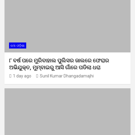
ମୋ ଓଡ଼ିଶା
୮ ବର୍ଷ ପରେ ମୁରିବାହାଲ ପୁଲିସର ଜାଲରେ ଫେରାର
ଅଭିଯୁକ୍ତ, ମୁମ୍ବାଇରୁ ଆସି ଗାଁରେ ପଡିଲା ଧରା
1 day ago
Sunil Kumar Dhangadamajhi