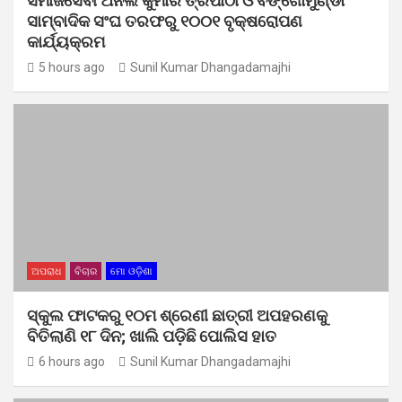
ସମାଜସେବୀ ଅନିଲ କୁମାର ତ୍ରିପାଠୀ ଓ ବଙ୍ଗୋମୁଣ୍ଡା
ସାମ୍ବାଦିକ ସଂଘ ତରଫରୁ ୧୦୦୧ ବୃକ୍ଷରୋପଣ
କାର୍ଯ୍ୟକ୍ରମ
5 hours ago
Sunil Kumar Dhangadamajhi
ଅପରାଧ
ବିଚାର
ମୋ ଓଡ଼ିଶା
ସ୍କୁଲ ଫାଟକରୁ ୧୦ମ ଶ୍ରେଣୀ ଛାତ୍ରୀ ଅପହରଣକୁ
ବିତିଲାଣି ୧୮ ଦିନ; ଖାଲି ପଡ଼ିଛି ପୋଲିସ ହାତ
6 hours ago
Sunil Kumar Dhangadamajhi