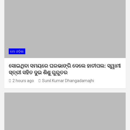
ମୋ ଓଡ଼ିଶା
ସୋଇଥିବା ସମୟରେ ଘରଭାଙ୍ଗି ଦେଲେ ହାତୀପଲ: ସ୍ୱାମୀ
ସ୍ତ୍ରୀ ସହିତ ଦୁଇ ଶିଶୁ ଗୁରୁତର
2 hours ago
Sunil Kumar Dhangadamajhi