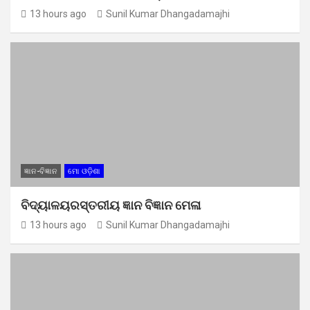
13 hours ago
Sunil Kumar Dhangadamajhi
ଜ୍ଞାନ-ବିଜ୍ଞାନ
ମୋ ଓଡ଼ିଶା
ବିଦ୍ୟାଳୟରସ୍ତରୀୟ ଜ୍ଞାନ ବିଜ୍ଞାନ ମେଳା
13 hours ago
Sunil Kumar Dhangadamajhi