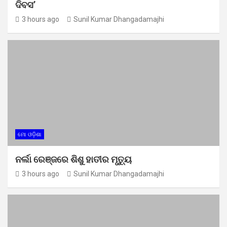
ଦିବସ’
3 hours ago
Sunil Kumar Dhangadamajhi
ମୋ ଓଡ଼ିଶା
ନର୍ଲା ରେଞ୍ଜରେ ଶିଶୁ ହାତୀର ମୃତ୍ୟୁ
3 hours ago
Sunil Kumar Dhangadamajhi