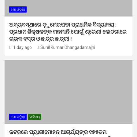
ମୋ ଓଡ଼ିଶା
ଅବ୍ୟବସ୍ଥାରେ ଡ଼ୁମେରପଡା ପ୍ରାଥମିକ ବିଦ୍ୟାଳୟ:
ପ୍ରଧାନ ଶିକ୍ଷକଙ୍କ ମନମାନି ଯୋଗୁଁ ଶ୍ରେଣୀ କୋଠରୀରେ
ଚାଉଳ ବସ୍ତା ଓ ଛାତ୍ର ଛାତ୍ରୀ !
1 day ago
Sunil Kumar Dhangadamajhi
ମୋ ଓଡ଼ିଶା
ସାହିତ୍ୟ
କଟକରେ ପ୍ୟାରୀମୋହନ ଆଚାର୍ଯ୍ୟଙ୍କ ୧୭୫ତମ