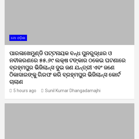
ମୋ ଓଡ଼ିଶା
ପାରଳାଖେମୁଣ୍ଡି ପଟ୍ଟନାୟକ ବନ୍ଧ ପୁନରୁଦ୍ଧାର ଓ
ନବୀକରଣରେ ୫୫.୬୯ ଲକ୍ଷ ଟଙ୍କାର ଠକେଇ ଘଟଣାରେ
ବ୍ରହ୍ମପୁର ଭିଜିଲାନ୍ସ ଦୁଇ ଜଣ ଯନ୍ତ୍ରୀ ଏବଂ ଜଣେ
ଠିକାଦାରଙ୍କୁ ଗିରଫ କରି ବ୍ରହ୍ମପୁର ଭିଜିଲାନ୍ସ କୋର୍ଟ
ଚାଲାଣ
5 hours ago
Sunil Kumar Dhangadamajhi