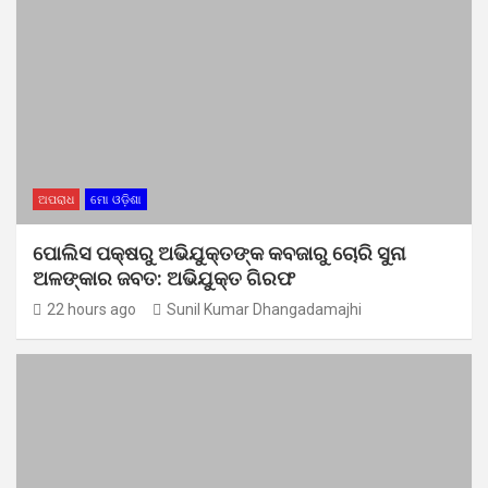
ଅପରାଧ
ମୋ ଓଡ଼ିଶା
ପୋଲିସ ପକ୍ଷରୁ ଅଭିଯୁକ୍ତଙ୍କ କବଜାରୁ ଚୋରି ସୁନା
ଅଳଙ୍କାର ଜବତ: ଅଭିଯୁକ୍ତ ଗିରଫ
22 hours ago
Sunil Kumar Dhangadamajhi