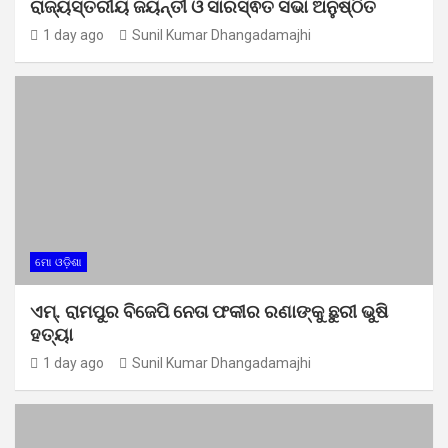
ରାଜ୍ୟସ୍ତରୀୟ ଜୟନ୍ତୀ ଓ ସାରସ୍ଵତ ସଭା ଅନୁଷ୍ଠିତ
1 day ago
Sunil Kumar Dhangadamajhi
ମୋ ଓଡ଼ିଶା
ଏମ୍. ରାମପୁର ବିଜେପି ନେତା ଫକୀର ରଣାଙ୍କୁ ଛୁରୀ ଭୁଷି
ହତ୍ୟା
1 day ago
Sunil Kumar Dhangadamajhi