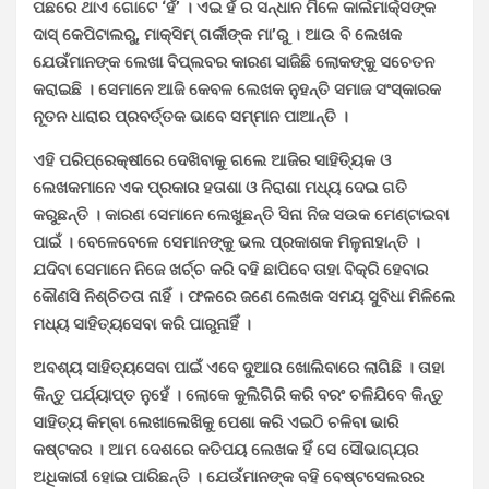
ପଛରେ ଥାଏ ଗୋଟେ ‘ହଁ’ । ଏଇ ହଁ ର ସନ୍ଧାନ ମିଳେ କାର୍ଲମାର୍କ୍ସଙ୍କ
ଦାସ୍ କେପିଟାଲରୁ, ମାକ୍ସିମ୍ ଗର୍କୀଙ୍କ ମା’ରୁ । ଆଉ ବି ଲେଖକ
ଯେଉଁମାନଙ୍କ ଲେଖା ବିପ୍ଲବର କାରଣ ସାଜିଛି ଲୋକଙ୍କୁ ସଚେତନ
କରାଇଛି । ସେମାନେ ଆଜି କେବଳ ଲେଖକ ନୁହନ୍ତି ସମାଜ ସଂସ୍କାରକ
ନୂତନ ଧାରାର ପ୍ରବର୍ତ୍ତକ ଭାବେ ସମ୍ମାନ ପାଆନ୍ତି ।
ଏହି ପରିପ୍ରେକ୍ଷୀରେ ଦେଖିବାକୁ ଗଲେ ଆଜିର ସାହିତ୍ୟିକ ଓ
ଲେଖକମାନେ ଏକ ପ୍ରକାର ହତାଶା ଓ ନିରାଶା ମଧ୍ୟ ଦେଇ ଗତି
କରୁଛନ୍ତି । କାରଣ ସେମାନେ ଲେଖୁଛନ୍ତି ସିନା ନିଜ ସଉକ ମେଣ୍ଟାଇବା
ପାଇଁ । ବେଳେବେଳେ ସେମାନଙ୍କୁ ଭଲ ପ୍ରକାଶକ ମିଳୁନାହାନ୍ତି ।
ଯଦିବା ସେମାନେ ନିଜେ ଖର୍ଚ୍ଚ କରି ବହି ଛାପିବେ ତାହା ବିକ୍ରି ହେବାର
କୌଣସି ନିଶ୍ଚିତତା ନାହିଁ । ଫଳରେ ଜଣେ ଲେଖକ ସମୟ ସୁବିଧା ମିଳିଲେ
ମଧ୍ୟ ସାହିତ୍ୟସେବା କରି ପାରୁନାହିଁ ।
ଅବଶ୍ୟ ସାହିତ୍ୟସେବା ପାଇଁ ଏବେ ଦୁଆର ଖୋଲିବାରେ ଲାଗିଛି । ତାହା
କିନ୍ତୁ ପର୍ଯ୍ୟାପ୍ତ ନୁହେଁ । ଲୋକେ କୁଲିଗିରି କରି ବରଂ ଚଳିଯିବେ କିନ୍ତୁ
ସାହିତ୍ୟ କିମ୍ବା ଲେଖାଲେଖିକୁ ପେଶା କରି ଏଇଠି ଚଳିବା ଭାରି
କଷ୍ଟକର । ଆମ ଦେଶରେ କତିପୟ ଲେଖକ ହିଁ ସେ ସୌଭାଗ୍ୟର
ଅଧିକାରୀ ହୋଇ ପାରିଛନ୍ତି । ଯେଉଁମାନଙ୍କ ବହି ବେଷ୍ଟସେଲରର