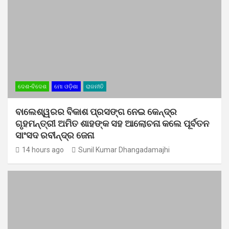
ଦେଶ-ବିଦେଶ
ମୋ ଓଡ଼ିଶା
ରାଜନୀତି
ବାଲେଶ୍ୱରର ବିକାଶ ପ୍ରସଙ୍ଗ ନେଇ କେନ୍ଦ୍ର
ଗୃହମନ୍ତ୍ରୀ ଅମିତ ଶାହଙ୍କ ସହ ଆଲୋଚନା କଲେ ପୂର୍ବତନ
ସାଂସଦ ରବୀନ୍ଦ୍ର ଜେନା
14 hours ago
Sunil Kumar Dhangadamajhi