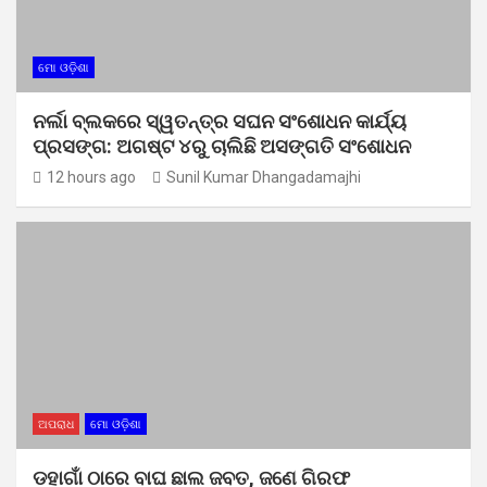
ମୋ ଓଡ଼ିଶା
ନର୍ଲା ବ୍ଲକରେ ସ୍ୱତନ୍ତ୍ର ସଘନ ସଂଶୋଧନ କାର୍ଯ୍ୟ
ପ୍ରସଙ୍ଗ: ଅଗଷ୍ଟ ୪ରୁ ଚାଲିଛି ଅସଙ୍ଗତି ସଂଶୋଧନ
12 hours ago
Sunil Kumar Dhangadamajhi
ଅପରାଧ
ମୋ ଓଡ଼ିଶା
ଡହାଗାଁ ଠାରେ ବାଘ ଛାଲ ଜବତ, ଜଣେ ଗିରଫ