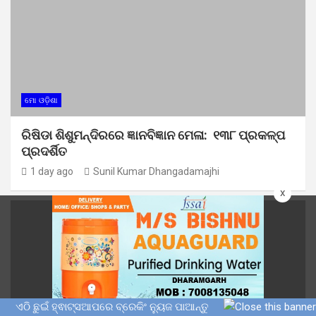
ମୋ ଓଡ଼ିଶା
ରିଷିଡା ଶିଶୁମନ୍ଦିରରେ ଜ୍ଞାନବିଜ୍ଞାନ ମେଳା: ୧୩୮ ପ୍ରକଳ୍ପ
ପ୍ରଦର୍ଶିତ
1 day ago
Sunil Kumar Dhangadamajhi
x
ଏଠି ଛୁଇଁ ହ୍ଵାଟ୍ସଆପରେ ବ୍ରେକିଂ ନ୍ୟୁଜ ପାଆନ୍ତୁ