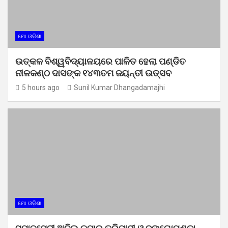
ମୋ ଓଡ଼ିଶା
ଉତ୍କଳ ବିଶ୍ୱବିଦ୍ୟାଳୟରେ ପାଳିତ ହେଲା ପଣ୍ଡିତ
ନୀଳକଣ୍ଠ ଦାସଙ୍କ ୧୪୩ତମ ଜୟନ୍ତୀ ଉତ୍ସବ
5 hours ago
Sunil Kumar Dhangadamajhi
ମୋ ଓଡ଼ିଶା