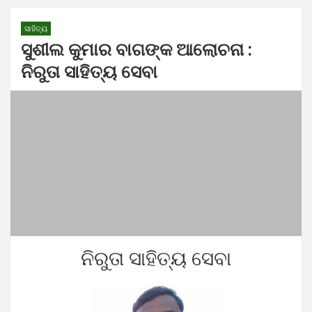
ସାହିତ୍ୟ
ସୁଶୀଲ କୁମାର ବାଗଙ୍କ ଆଲୋଚନା :
ନିରୁତା ସାହିତ୍ୟ ସେବା
ନିରୁତା ସାହିତ୍ୟ ସେବା