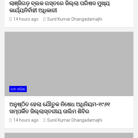
ଲାଞ୍ଜିଗଡ଼ ବ୍ଲକ ଗସ୍ତରେ ଜିଲ୍ଲା ପରିଷଦ ମୁଖ୍ୟ
କାର୍ଯ୍ୟନିର୍ବାହୀ ଅଧିକାରୀ
14 hours ago
Sunil Kumar Dhangadamajhi
ମୋ ଓଡ଼ିଶା
ଅନୁଷ୍ଠିତ ହେଲା ଯୌତୁକ ନିଷେଧ ଅଧିନିୟମ-୧୯୬୧
ସମ୍ପର୍କିତ ଜିଲ୍ଲାସ୍ତରୀୟ ତାଲିମ ଶିବିର
14 hours ago
Sunil Kumar Dhangadamajhi