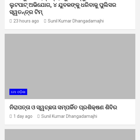
ଲୁଟପାଟ୍ ଅଭିଯୋଗ, ୪ ଯୁବକଙ୍କୁ ଧରିବାକୁ ପୁଲିସର
ସ୍ୱତନ୍ତ୍ର ଟିମ୍
23 hours ago
Sunil Kumar Dhangadamajhi
ମୋ ଓଡ଼ିଶା
ନିରାପତ୍ତା ଓ ସ୍ୱଚ୍ଛତା ସମ୍ପର୍କିତ ପ୍ରଶିକ୍ଷଣ ଶିବିର
1 day ago
Sunil Kumar Dhangadamajhi