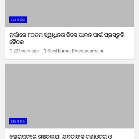
ମୋ ଓଡ଼ିଶା
ନର୍ଲାରେ ୮୦ତମ ସ୍ୱାଧିନତା ଦିବସ ପାଳନ ପାଇଁ ପ୍ରସ୍ତୁତି
ବୈଠକ
22 hours ago
Sunil Kumar Dhangadamajhi
ମୋ ଓଡ଼ିଶା
କୋରାପୁଟରେ ଚାଞ୍ଚଲ୍ୟ: ଯୁବତୀଙ୍କୁ ଟଣାଓଟରା ଓ