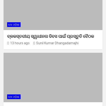
ମୋ ଓଡ଼ିଶା
ବ୍ଳକସ୍ତରୀୟ ସ୍ୱାଧୀନତା ଦିବସ ପାଇଁ ପ୍ରସ୍ତୁତି ବୈଠକ
13 hours ago
Sunil Kumar Dhangadamajhi
ମୋ ଓଡ଼ିଶା