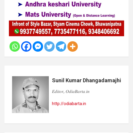
Sunil Kumar Dhangadamajhi
𝐸𝑑𝑖𝑡𝑜𝑟, 𝑂𝑑𝑖𝑎𝐵𝑎𝑟𝑡𝑎.𝑖𝑛
http://odiabarta.in