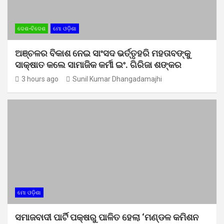
ଦେଶ-ବିଦେଶ
ମୋ ଓଡ଼ିଶା
ଅଞ୍ଚଳର ବିକାଶ ନେଇ ସାଂସଦ ଭର୍ତ୍ତୃହରି ମହତାବଙ୍କୁ
ସାକ୍ଷାତ କଲେ ସାମାଜିକ କର୍ମୀ ଇଂ. ଗିରିଜା ଶଙ୍କର
3 hours ago
Sunil Kumar Dhangadamajhi
ମୋ ଓଡ଼ିଶା
ସମାଜବାଦୀ ପାର୍ଟି ପକ୍ଷରୁ ପାଳିତ ହେଲା ‘ମଣ୍ଡଳ କମିଶନ