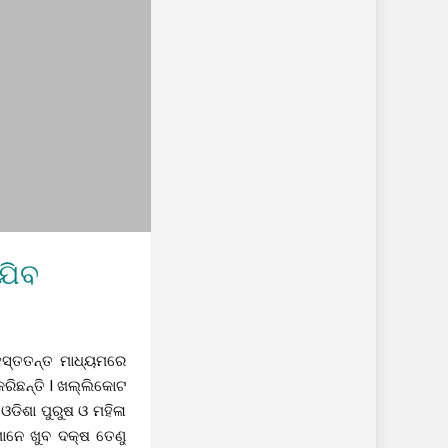
ଯିବ
ହସ୍ତତନ୍ତ ମାଧ୍ୟମରେ
ରିଛନ୍ତି l ଖଲ୍ଲିକୋଟ
ଡିଶା ପୁରୁଷ ଓ ମହିଳା
ମାନେ ଖୁବ ଦକ୍ଷ ତେଣୁ