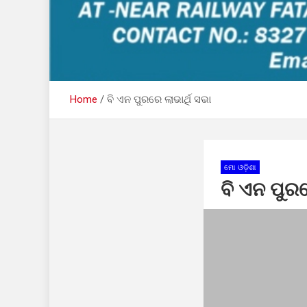
Home
ବି ଏନ ପୁରରେ ଲାଭାର୍ଥି ସଭା
ମୋ ଓଡ଼ିଶା
ବି ଏନ ପୁରର