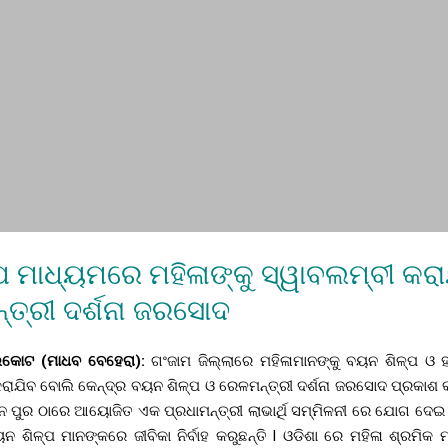
ପ ମାଧ୍ୟମରେ ମହିଳାଙ୍କୁ ସ୍ୱାବଲମ୍ବୀ କରା
ନ୍ତ୍ରୀ ଦର୍ଶନା ଜରସୋଦ
୍ଲିକୋଟ (ମାଧବ ବେହେରା):
ଗଂଜାମ ଜିଲ୍ଲାରେ ମହିଳାମାନଙ୍କୁ ବୟନ ଶିଳ୍ପ ଓ 
କରାଯିବ ବୋଲି କେନ୍ଦ୍ର ବୟନ ଶିଳ୍ପ ଓ ରେଳମନ୍ତ୍ରୀ ଦର୍ଶନା ଜରସୋଦ ପ୍ରକାଶ କ
ନ ପୁର ଠାରେ ଆୟୋଜିତ ଏକ ପ୍ରଧାମନ୍ତ୍ରୀ ଲାଭାର୍ଥି ସମ୍ମିଳନୀ ରେ ଯୋଗ ଦେଇ ଓ
 ଶିଳ୍ପ ମାନଙ୍କରେ ଜୀବିକା ନିର୍ବାହ କରୁଛନ୍ତି l ଓଡିଶା ରେ ମହିଳା ଶ୍ରମିକ 