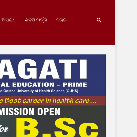
ଅପରାଧ
ଭିଡିଓ ବାର୍ତ୍ତା
ବିଚାର