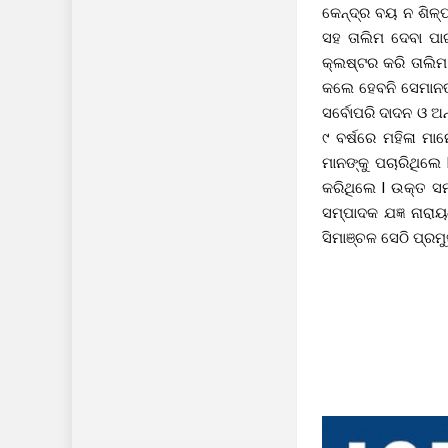
କେନ୍ଦ୍ର ବୟ ନ ଶିଳ୍
ସହ ତାଲିମ ଦେବା ପା
କ୍ଲଷ୍ଟର କରି ତାଲିମ
କଲେ ହେବନି ସେମାନଙ୍
ସର୍ବୋପରି ଦାଦନ ଓ ଅ
୯ ବର୍ଷରେ ମହିଳା ମ
ମାନଙ୍କୁ ପଚାରିଥିଲ
କରିଥିଲେ l ଉକ୍ତ ସମ
ସମ୍ପାଦକ ଯଜ୍ଞ ନାରାୟ
ସିମାଞ୍ଚଳ ସେଠି ପ୍ର