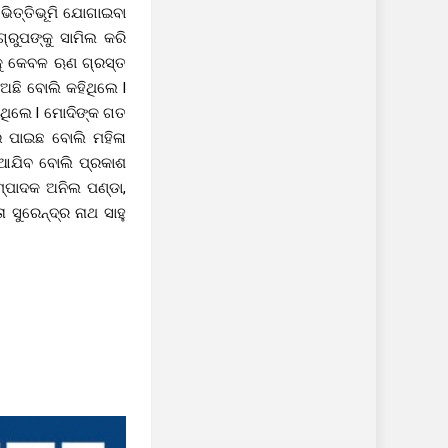
ଭିତ୍ତିଭୂମି ଯୋଗାଇବା
ରୁପଙ୍କୁ ସାମିଲ କରି
୍କୁ କେବଳ ଋଣ ଗ୍ରସ୍ତ
ଅଛି ବୋଲି କହିଥିଲେ l
ିଥିଲେ l ମୋଦିଙ୍କ ଗତ
ଭ ପାଇଛ ବୋଲି ମହିଳା
ିଆଯିବ ବୋଲି ପ୍ରକାଶ
ମ୍ପାଦକ ଅନିଲ ପଣ୍ଡା,
ସୁରେନ୍ଦ୍ର ନାଥ ସାହୁ