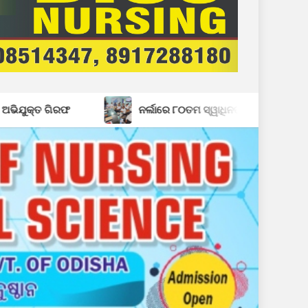
ନର୍ଲାରେ ୮୦ତମ ସ୍ୱାଧିନତା ଦିବସ ପାଳନ ପାଇଁ ପ୍ରସ୍ତୁତି ବୈଠକ