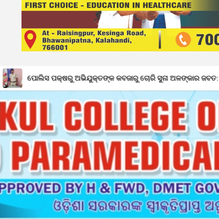
୍ଷରୁ ଅଭିଯୁକ୍ତଙ୍କ କବଜାରୁ ଚୋରି ସୁନା ଅଳଙ୍କାର ଜବତ: ଅଭିଯୁକ୍ତ ଗିରଫ