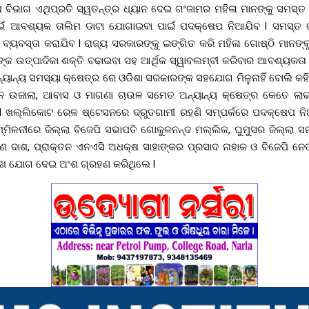
ପ ବିଭାଗ ଏଥିପ୍ରତି ସ୍ୱତନ୍ତ୍ର ଧ୍ୟାନ ଦେଇ ଗଂଜାମର ମହିଳା ମାନଙ୍କୁ ସମସ୍ତ 
ଇଁ ଆବଶ୍ୟକ ତାଲିମ ଡାଟା ଯୋଗାଇବା ପାଇଁ ପଦକ୍ଷେପ ନିଆଯିବ l ସମସ୍ତ ଗ୍
 ବ୍ୟବସ୍ତା କରାଯିବ l ରାଜ୍ୟ ସରକାରଙ୍କୁ ଇଙ୍ଗିତ କରି ମହିଳା ଗୋଷ୍ଠି ମାନଙ
କ ଉତ୍ପାଦିକା ଶକ୍ତି ବଢାଇବା ସହ ଆର୍ଥିକ ସ୍ୱାବଲମ୍ବୀ କରିବାର ଆବଶ୍ୟକତା 
ନ୍ୟାନ୍ୟ ସମସ୍ୟା କ୍ଷେତ୍ର ରେ ଓଡିଶା ସରକାରଙ୍କ ସହଯୋଗ ମିଳୁନାହିଁ ବୋଲି କହ
ାନେ ଉଜାଲା, ଆବାସ ଓ ମାଗଣା ଚାଉଳ ସମେତ ଅନ୍ୟାନ୍ୟ କ୍ଷେତ୍ର କେତେ ଲା
େ l ଖଲ୍ଲିକୋଟ ରେଳ ଷ୍ଟେସନରେ ଦ୍ରୁତଗାମୀ ରହଣି ସମ୍ପର୍କରେ ପଦକ୍ଷେପ ନ
୍ମିଳନୀରେ ଜିଲ୍ଲା ବିଜେପି ସଭାପତି ଗୋକୁଳନନ୍ଦ ମଲ୍ଲିକ, ଘୁମୁସର ଜିଲ୍ଲା ସ
ଣ ଦାଶ, ପ୍ରାକ୍ତନ ଏନଏସି ଅଧକ୍ଷ ସାହାଙ୍କର ପ୍ରସାଦ ନାହାକ ଓ ବିଜେପି ନେତା 
ମୁଖ ଯୋଗ ଦେଇ ଅଂଶ ଗ୍ରହଣ କରିଥିଲେ l