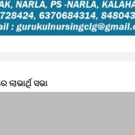
େ ଲାଭାର୍ଥି ସଭା