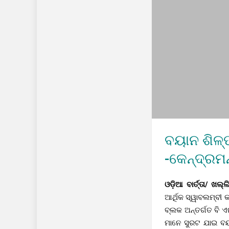
ବୟାନ ଶିଳ୍
-କେନ୍ଦ୍ରମ
ଓଡ଼ିଆ ବାର୍ତ୍ତା/ ଖଲ
ଆର୍ଥିକ ସ୍ୱାବଲମ୍ବୀ 
ବ୍ଲକ ଅନ୍ତର୍ଗତ ବି ଏ
ମାନେ ସୁରଟ ଯାଇ ବୟନ