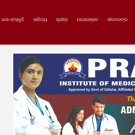
କଳା-ସଂସ୍କୃତି
ସାହିତ୍ୟ
କ୍ରୀଡ଼ା
ମନୋରଞ୍ଜନ
ଜୀବନରଙ୍ଗ