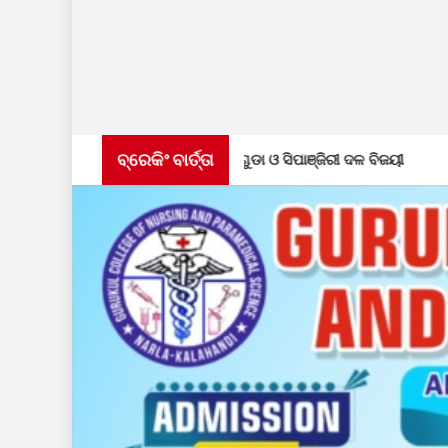
ବ୍ରେକିଂ ବାର୍ତ୍ତା
୍ପିୟାନସିପରେ ବାଲିଗୁଡା ଓ ସିପାଞ୍ଜିରୀ ଦଳ ବିଜୟୀ
ପୋଲିସ ପକ