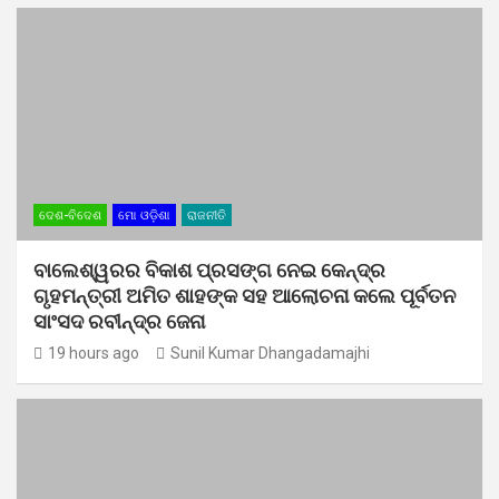
ଦେଶ-ବିଦେଶ
ମୋ ଓଡ଼ିଶା
ରାଜନୀତି
ବାଲେଶ୍ୱରର ବିକାଶ ପ୍ରସଙ୍ଗ ନେଇ କେନ୍ଦ୍ର
ଗୃହମନ୍ତ୍ରୀ ଅମିତ ଶାହଙ୍କ ସହ ଆଲୋଚନା କଲେ ପୂର୍ବତନ
ସାଂସଦ ରବୀନ୍ଦ୍ର ଜେନା
19 hours ago
Sunil Kumar Dhangadamajhi