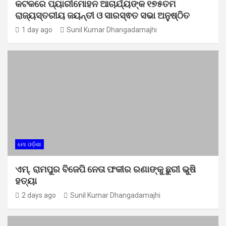
କଟକରେ ପ୍ୟାରୀମୋହନ ଆଚାର୍ଯ୍ୟଙ୍କ ୧୭୫ତମ
ରାଜ୍ୟସ୍ତରୀୟ ଜୟନ୍ତୀ ଓ ସାରସ୍ଵତ ସଭା ଅନୁଷ୍ଠିତ
1 day ago
Sunil Kumar Dhangadamajhi
ମୋ ଓଡ଼ିଶା
ଏମ୍. ରାମପୁର ବିଜେପି ନେତା ଫକୀର ରଣାଙ୍କୁ ଛୁରୀ ଭୁଷି
ହତ୍ୟା
2 days ago
Sunil Kumar Dhangadamajhi