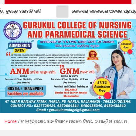
 ଦାବି
କୋକସରା କଲେଜରେ ଅବସର ପ୍ରାପ୍ତ କର୍ମଚାରୀଙ୍କୁ ବିଦାୟ
Home
ରାଜ୍ୟସ୍ତରୀୟ ଜ୍ଞାନ ବିଜ୍ଞାନ ମେଳାରେ ଦିବ୍ୟା ଦୀପାନ୍ୱିତା ପ୍ରଥମ