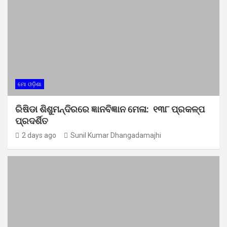
ମୋ ଓଡ଼ିଶା
ରିଷିଡା ଶିଶୁମନ୍ଦିରରେ ଜ୍ଞାନବିଜ୍ଞାନ ମେଳା: ୧୩୮ ପ୍ରକଳ୍ପ
ପ୍ରଦର୍ଶିତ
2 days ago
Sunil Kumar Dhangadamajhi