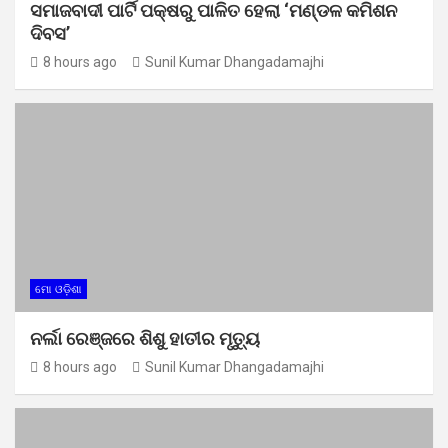
ସମାଜବାଦୀ ପାର୍ଟି ପକ୍ଷରୁ ପାଳିତ ହେଲା ‘ମଣ୍ଡଳ କମିଶନ
ଦିବସ’
8 hours ago
Sunil Kumar Dhangadamajhi
ମୋ ଓଡ଼ିଶା
ନର୍ଲା ରେଞ୍ଜରେ ଶିଶୁ ହାତୀର ମୃତ୍ୟୁ
8 hours ago
Sunil Kumar Dhangadamajhi