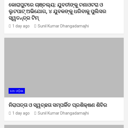
କୋରାପୁଟରେ ଚାଞ୍ଚଲ୍ୟ: ଯୁବତୀଙ୍କୁ ଟଣାଓଟରା ଓ
ଲୁଟପାଟ୍ ଅଭିଯୋଗ, ୪ ଯୁବକଙ୍କୁ ଧରିବାକୁ ପୁଲିସର
ସ୍ୱତନ୍ତ୍ର ଟିମ୍
1 day ago
Sunil Kumar Dhangadamajhi
ମୋ ଓଡ଼ିଶା
ନିରାପତ୍ତା ଓ ସ୍ୱଚ୍ଛତା ସମ୍ପର୍କିତ ପ୍ରଶିକ୍ଷଣ ଶିବିର
1 day ago
Sunil Kumar Dhangadamajhi