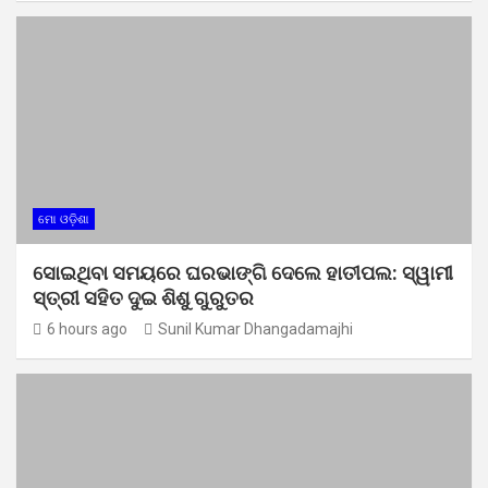
ମୋ ଓଡ଼ିଶା
ସୋଇଥିବା ସମୟରେ ଘରଭାଙ୍ଗି ଦେଲେ ହାତୀପଲ: ସ୍ୱାମୀ
ସ୍ତ୍ରୀ ସହିତ ଦୁଇ ଶିଶୁ ଗୁରୁତର
6 hours ago
Sunil Kumar Dhangadamajhi