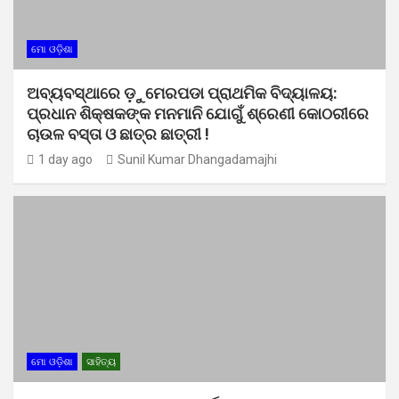
ମୋ ଓଡ଼ିଶା
ଅବ୍ୟବସ୍ଥାରେ ଡ଼ୁମେରପଡା ପ୍ରାଥମିକ ବିଦ୍ୟାଳୟ:
ପ୍ରଧାନ ଶିକ୍ଷକଙ୍କ ମନମାନି ଯୋଗୁଁ ଶ୍ରେଣୀ କୋଠରୀରେ
ଚାଉଳ ବସ୍ତା ଓ ଛାତ୍ର ଛାତ୍ରୀ !
1 day ago
Sunil Kumar Dhangadamajhi
ମୋ ଓଡ଼ିଶା
ସାହିତ୍ୟ