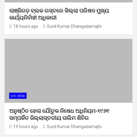
ଲାଞ୍ଜିଗଡ଼ ବ୍ଲକ ଗସ୍ତରେ ଜିଲ୍ଲା ପରିଷଦ ମୁଖ୍ୟ
କାର୍ଯ୍ୟନିର୍ବାହୀ ଅଧିକାରୀ
18 hours ago
Sunil Kumar Dhangadamajhi
ମୋ ଓଡ଼ିଶା
ଅନୁଷ୍ଠିତ ହେଲା ଯୌତୁକ ନିଷେଧ ଅଧିନିୟମ-୧୯୬୧
ସମ୍ପର୍କିତ ଜିଲ୍ଲାସ୍ତରୀୟ ତାଲିମ ଶିବିର
19 hours ago
Sunil Kumar Dhangadamajhi