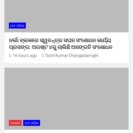
ମୋ ଓଡ଼ିଶା
ନର୍ଲା ବ୍ଲକରେ ସ୍ୱତନ୍ତ୍ର ସଘନ ସଂଶୋଧନ କାର୍ଯ୍ୟ
ପ୍ରସଙ୍ଗ: ଅଗଷ୍ଟ ୪ରୁ ଚାଲିଛି ଅସଙ୍ଗତି ସଂଶୋଧନ
16 hours ago
Sunil Kumar Dhangadamajhi
ଅପରାଧ
ମୋ ଓଡ଼ିଶା