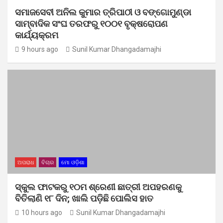
ସମାଜସେବୀ ଅନିଲ କୁମାର ତ୍ରିପାଠୀ ଓ ବଙ୍ଗୋମୁଣ୍ଡା
ସାମ୍ବାଦିକ ସଂଘ ତରଫରୁ ୧୦୦୧ ବୃକ୍ଷରୋପଣ
କାର୍ଯ୍ୟକ୍ରମ
9 hours ago
Sunil Kumar Dhangadamajhi
ଅପରାଧ
ବିଚାର
ମୋ ଓଡ଼ିଶା
ସ୍କୁଲ ଫାଟକରୁ ୧୦ମ ଶ୍ରେଣୀ ଛାତ୍ରୀ ଅପହରଣକୁ
ବିତିଲାଣି ୧୮ ଦିନ; ଖାଲି ପଡ଼ିଛି ପୋଲିସ ହାତ
10 hours ago
Sunil Kumar Dhangadamajhi