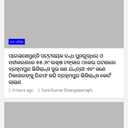
ମୋ ଓଡ଼ିଶା
ପାରଳାଖେମୁଣ୍ଡି ପଟ୍ଟନାୟକ ବନ୍ଧ ପୁନରୁଦ୍ଧାର ଓ
ନବୀକରଣରେ ୫୫.୬୯ ଲକ୍ଷ ଟଙ୍କାର ଠକେଇ ଘଟଣାରେ
ବ୍ରହ୍ମପୁର ଭିଜିଲାନ୍ସ ଦୁଇ ଜଣ ଯନ୍ତ୍ରୀ ଏବଂ ଜଣେ
ଠିକାଦାରଙ୍କୁ ଗିରଫ କରି ବ୍ରହ୍ମପୁର ଭିଜିଲାନ୍ସ କୋର୍ଟ
ଚାଲାଣ
9 hours ago
Sunil Kumar Dhangadamajhi