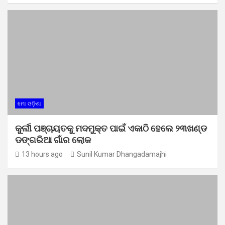
ମୋ ଓଡ଼ିଶା
କୁର୍ଲୀ ପଞ୍ଚାୟତକୁ ମଦମୁକ୍ତ ପାଇଁ ଏକାଠି ହେଲେ ୨୩ଖଣ୍ଡ
ଡଙ୍ଗରିଆ ଗାଁର ଲୋକ
13 hours ago
Sunil Kumar Dhangadamajhi