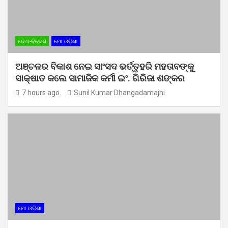
ଦେଶ-ବିଦେଶ
ମୋ ଓଡ଼ିଶା
ଅଞ୍ଚଳର ବିକାଶ ନେଇ ସାଂସଦ ଭର୍ତ୍ତୃହରି ମହତାବଙ୍କୁ
ସାକ୍ଷାତ କଲେ ସାମାଜିକ କର୍ମୀ ଇଂ. ଗିରିଜା ଶଙ୍କର
7 hours ago
Sunil Kumar Dhangadamajhi
ମୋ ଓଡ଼ିଶା