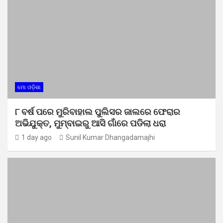
ମୋ ଓଡ଼ିଶା
୮ ବର୍ଷ ପରେ ମୁରିବାହାଲ ପୁଲିସର ଜାଲରେ ଫେରାର
ଅଭିଯୁକ୍ତ, ମୁମ୍ବାଇରୁ ଆସି ଗାଁରେ ପଡିଲା ଧରା
1 day ago
Sunil Kumar Dhangadamajhi