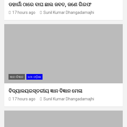
ଡହାଗାଁ ଠାରେ ବାଘ ଛାଲ ଜବତ, ଜଣେ ଗିରଫ
17 hours ago
Sunil Kumar Dhangadamajhi
ଜ୍ଞାନ-ବିଜ୍ଞାନ
ମୋ ଓଡ଼ିଶା
ବିଦ୍ୟାଳୟରସ୍ତରୀୟ ଜ୍ଞାନ ବିଜ୍ଞାନ ମେଳା
17 hours ago
Sunil Kumar Dhangadamajhi