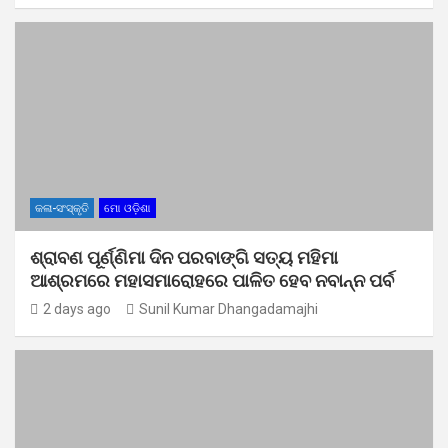
କଳା-ସଂସ୍କୃତି
ମୋ ଓଡ଼ିଶା
ଶ୍ରାବଣ ପୂର୍ଣ୍ଣିମା ଦିନ ପରବାଙ୍ଗି ସତ୍ୟ ମହିମା
ଆଶ୍ରମରେ ମହାସମାରୋହରେ ପାଳିତ ହେବ ନବାନ୍ନ ପର୍ବ
2 days ago
Sunil Kumar Dhangadamajhi