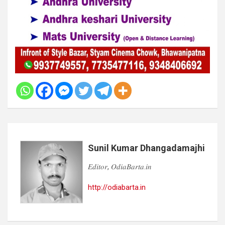
Sunil Kumar Dhangadamajhi
𝐸𝑑𝑖𝑡𝑜𝑟, 𝑂𝑑𝑖𝑎𝐵𝑎𝑟𝑡𝑎.𝑖𝑛
http://odiabarta.in