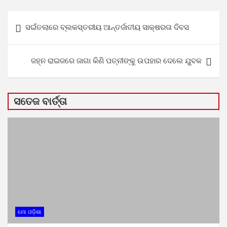
Post
ସଇଁତଲାରେ ବ୍ଲକସ୍ତରୀୟ ଆନ୍ତର୍ଜାତୀୟ ସାକ୍ଷରତା ଦିବସ
navigation
ଜହ୍ନ ରାଇଜରେ ଜାଗା କିଣି ପତ୍ନୀଙ୍କୁ ଉପହାର ଦେଲେ ଯୁବକ
ସତେଜ ବାର୍ତ୍ତା
ମୋ ଓଡ଼ିଶା