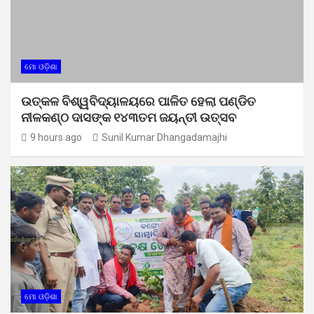
ମୋ ଓଡ଼ିଶା
ଉତ୍କଳ ବିଶ୍ୱବିଦ୍ୟାଳୟରେ ପାଳିତ ହେଲା ପଣ୍ଡିତ
ନୀଳକଣ୍ଠ ଦାସଙ୍କ ୧୪୩ତମ ଜୟନ୍ତୀ ଉତ୍ସବ
9 hours ago
Sunil Kumar Dhangadamajhi
ମୋ ଓଡ଼ିଶା