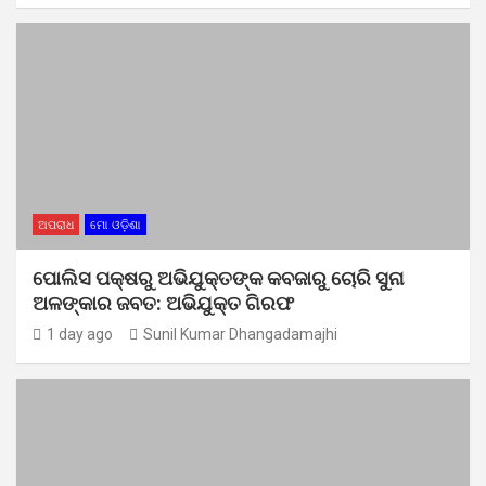
ଅପରାଧ
ମୋ ଓଡ଼ିଶା
ପୋଲିସ ପକ୍ଷରୁ ଅଭିଯୁକ୍ତଙ୍କ କବଜାରୁ ଚୋରି ସୁନା
ଅଳଙ୍କାର ଜବତ: ଅଭିଯୁକ୍ତ ଗିରଫ
1 day ago
Sunil Kumar Dhangadamajhi