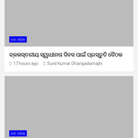
ମୋ ଓଡ଼ିଶା
ବ୍ଳକସ୍ତରୀୟ ସ୍ୱାଧୀନତା ଦିବସ ପାଇଁ ପ୍ରସ୍ତୁତି ବୈଠକ
17 hours ago
Sunil Kumar Dhangadamajhi
ମୋ ଓଡ଼ିଶା