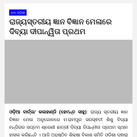
ମୋ ଓଡ଼ିଶା
ରାଜ୍ୟସ୍ତରୀୟ ଜ୍ଞାନ ବିଜ୍ଞାନ ମେଳାରେ
ଦିବ୍ୟା ଦୀପାନ୍ୱିତା ପ୍ରଥମ
ଓଡ଼ିଆ ବାର୍ତ୍ତା/ କଳାହାଣ୍ଡି (ହେମନ୍ତ ସାହୁ):
ରାଜ୍ୟ ସ୍ତରୀୟ ଜ୍ଞାନ
ବିଜ୍ଞାନ ମେଳା ଅନୁଗୋଳରେ ମ.ରାମପୁର ସରସ୍ଵତୀ ଶିଶୁ ବିଦ୍ୟା
ମନ୍ଦିରର ସପ୍ତମ ଶ୍ରେଣୀ ଛାତ୍ରୀ ଦିବ୍ୟା ଦିପାନ୍ନୀତା ପ୍ରଥମ ସ୍ଥାନ
ହାସଲ କରିଛନ୍ତି । ଆଜି ଅନୁଷ୍ଠିତ ଶିକ୍ଷା ବିକାଶ ସମିତି ଓଡ଼ିଶା ଦ୍ଵାରା