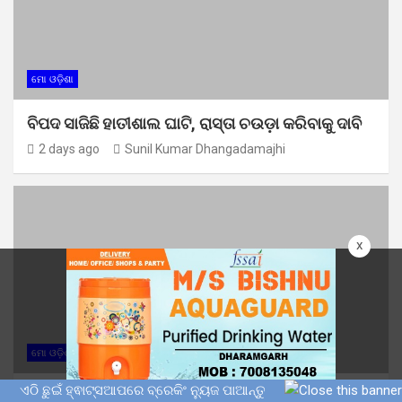
ମୋ ଓଡ଼ିଶା
ବିପଦ ସାଜିଛି ହାତୀଶାଲ ଘାଟି, ରାସ୍ତା ଚଉଡ଼ା କରିବାକୁ ଦାବି
2 days ago
Sunil Kumar Dhangadamajhi
x
ମୋ ଓଡ଼ିଶା
ଏଠି ଛୁଇଁ ହ୍ଵାଟ୍ସଆପରେ ବ୍ରେକିଂ ନ୍ୟୁଜ ପାଆନ୍ତୁ
ଉପମୁଖ୍ୟମନ୍ତ୍ରୀ ପ୍ରଭାତୀ ପରିଡାଙ୍କ ବାଲେଶ୍ୱର