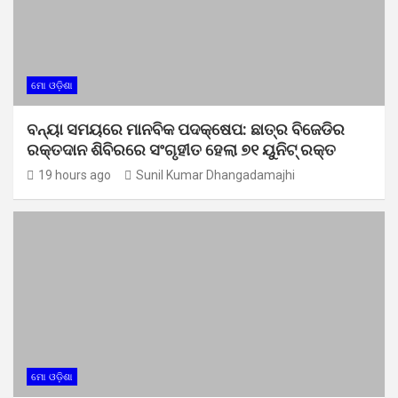
ମୋ ଓଡ଼ିଶା
ବନ୍ୟା ସମୟରେ ମାନବିକ ପଦକ୍ଷେପ: ଛାତ୍ର ବିଜେଡିର
ରକ୍ତଦାନ ଶିବିରରେ ସଂଗୃହୀତ ହେଲା ୭୧ ୟୁନିଟ୍ ରକ୍ତ
19 hours ago
Sunil Kumar Dhangadamajhi
ମୋ ଓଡ଼ିଶା