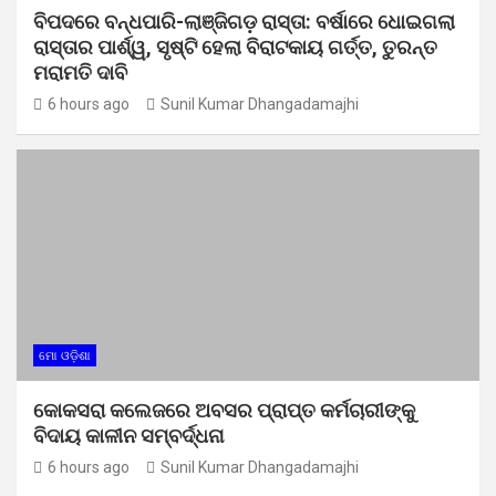
ବିପଦରେ ବନ୍ଧପାରି-ଲାଞ୍ଜିଗଡ଼ ରାସ୍ତା: ବର୍ଷାରେ ଧୋଇଗଲା
ରାସ୍ତାର ପାର୍ଶ୍ୱ, ସୃଷ୍ଟି ହେଲା ବିରାଟକାୟ ଗର୍ତ୍ତ, ତୁରନ୍ତ
ମରାମତି ଦାବି
6 hours ago
Sunil Kumar Dhangadamajhi
ମୋ ଓଡ଼ିଶା
କୋକସରା କଲେଜରେ ଅବସର ପ୍ରାପ୍ତ କର୍ମଚାରୀଙ୍କୁ
ବିଦାୟ କାଳୀନ ସମ୍ବର୍ଦ୍ଧନା
6 hours ago
Sunil Kumar Dhangadamajhi