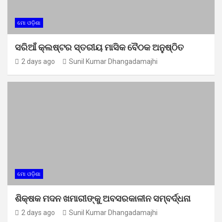
ମୋ ଓଡ଼ିଶା
ସରିଆଁ କ୍ଲଷ୍ଟର ସ୍ତରୀୟ ମାସିକ ବୈଠକ ଅନୁଷ୍ଠିତ
2 days ago
Sunil Kumar Dhangadamajhi
ମୋ ଓଡ଼ିଶା
ଶିକ୍ଷକ ମଦନ ଖମାରୀଙ୍କୁ ଅବସରକାଳୀନ ସମ୍ବର୍ଦ୍ଧନା
2 days ago
Sunil Kumar Dhangadamajhi