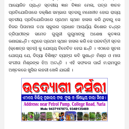
ଆୟୋଜିତ ପ୍ରାନ୍ତ ସ୍ତରୀୟ ଜ୍ଞାନ ବିଜ୍ଞାନ ମେଳା, ପତ୍ର ଵାଚନ
ପ୍ରତିଯୋଗିତାରେ ଦକ୍ଷିଣ ସମ୍ଭାଗ ସ୍ତରରୁ ମନୋନୀତ ହୋଇ ରାଜ୍ୟ
ସ୍ତରୀୟ ପ୍ରତିଯୋଗିତାରେ ପ୍ରଥମ ସ୍ଥାନ ହାସଲ କରି ଥିବାରୁ ସେ
ନିଜର ପିତାମାତା ତଥା ସ୍କୁଲର ପ୍ରଧାନ ଆଚାର୍ଯ୍ୟ କିଶୋର ଚନ୍ଦ୍ର
ତ୍ରିପାଠୀଙ୍କ ସମେତ ଗୁରୁଜୀ ଗୁରୁମାଙ୍କୁ ଅଶେଷ କୃତଜ୍ଞତା
ଜଣାଇଛନ୍ତି। ଏଥିରେ ପ୍ରଥମ ସ୍ଥାନ ହାସଲ କରି ସେ ପରବର୍ତ୍ତୀ ସ୍ତର
(କ୍ଷେତ୍ର ସ୍ତର) କୁ ଯୋଗ୍ୟ ବିବେଚିତ ହେଇ ଛନ୍ତି । ଏଠାରେ ସୂଚନା
ଯୋଗ୍ୟ ଯେ, ଦିବ୍ୟା ବିଶିଷ୍ଟ ବ୍ୟଙ୍ଗ କବି ସୁଶାନ୍ତ ମିଶ୍ର ଓ ମାତା
ସଂଗୀତା ମିଶ୍ରଙ୍କ ଝିଅ ଅଟନ୍ତି । ଏହି ସଫଳତା ପାଇଁ ମ.ରାମପୁର
ଅଞ୍ଚଳରେ ଖୁସିର ଲହରୀ ଖେଳି ଯାଇଛି ।