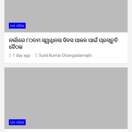
ମୋ ଓଡ଼ିଶା
ନର୍ଲାରେ ୮୦ତମ ସ୍ୱାଧିନତା ଦିବସ ପାଳନ ପାଇଁ ପ୍ରସ୍ତୁତି
ବୈଠକ
1 day ago
Sunil Kumar Dhangadamajhi
ମୋ ଓଡ଼ିଶା