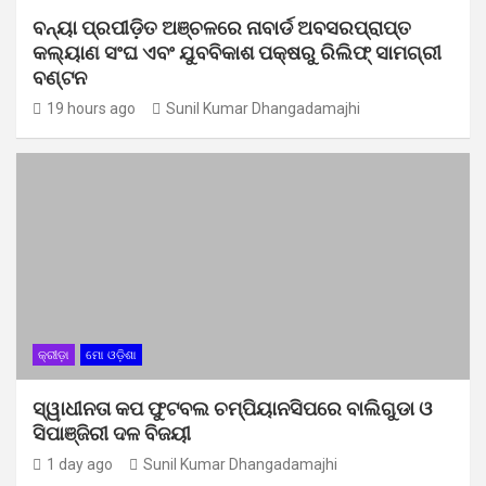
ବନ୍ୟା ପ୍ରପୀଡ଼ିତ ଅଞ୍ଚଳରେ ନାବାର୍ଡ ଅବସରପ୍ରାପ୍ତ
କଲ୍ୟାଣ ସଂଘ ଏବଂ ଯୁବବିକାଶ ପକ୍ଷରୁ ରିଲିଫ୍ ସାମଗ୍ରୀ
ବଣ୍ଟନ
19 hours ago
Sunil Kumar Dhangadamajhi
କ୍ରୀଡ଼ା
ମୋ ଓଡ଼ିଶା
ସ୍ୱାଧୀନତା କପ ଫୁଟବଲ ଚମ୍ପିୟାନସିପରେ ବାଲିଗୁଡା ଓ
ସିପାଞ୍ଜିରୀ ଦଳ ବିଜୟୀ
1 day ago
Sunil Kumar Dhangadamajhi