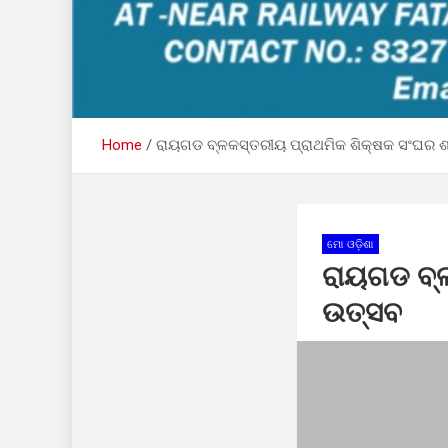
Home
ରାୟଗଡ ବ୍ଳକସ୍ତରୀୟ ପ୍ରାଥମିକ ଶିକ୍ଷକ ସଂଘର
ମୋ ଓଡ଼ିଶା
ରାୟଗଡ ବ୍
ଉତ୍ସବ