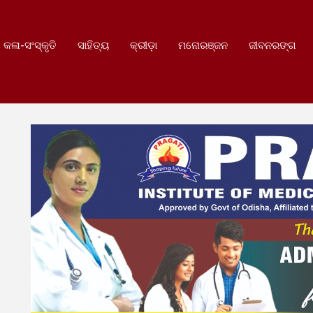
କଳା-ସଂସ୍କୃତି
ସାହିତ୍ୟ
କ୍ରୀଡ଼ା
ମନୋରଞ୍ଜନ
ଜୀବନରଙ୍ଗ