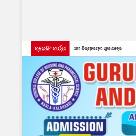
ବ୍ରେକିଂ ବାର୍ତ୍ତା
ାର୍ଷିକୋତ୍ସବ ଓ ସଙ୍ଗୀତ ବିଦ୍ୟାଳୟର ଶୁଭାରମ୍ଭ
ଭୁବନେଶ୍ୱର ଶଙ