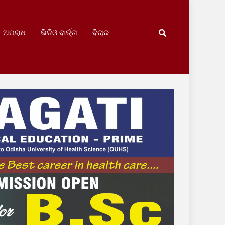
ଅପରାଧ
ଭିଡିଓ ବାର୍ତ୍ତା
ବିଚାର