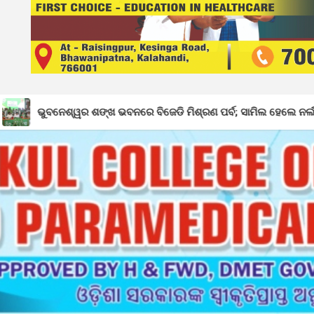
୍ଖ ଭବନରେ ବିଜେଡି ମିଶ୍ରଣ ପର୍ବ; ସାମିଲ ହେଲେ ନର୍ଲାର ୩୦୦ରୁ ଉର୍ଦ୍ଧ୍ୱ କର୍ମ