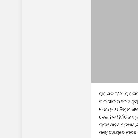
ରାୟଗଡ,୮/୬ : ରାୟଗଡ
ପାଠାଗାର ଠାରେ ଅନୁଷ
ର ରାୟଗଡ ଜିଲ୍ଳା ସଭ
ଦେଇ ନିବ ନିର୍ବାଚିତ 
ଲାଲମୋହନ ପ୍ରଧାନ,ଲପ
ଉଦ୍ଦେଶ୍ୟରେ ନୀରବ ପ