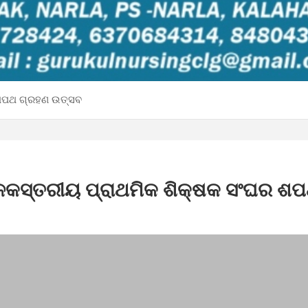
 ଶପଥ ଗ୍ରହଣ ଉତ୍ସବ
ଳକସ୍ତରୀୟ ପ୍ରାଥମିକ ଶିକ୍ଷକ ସଂଘର ଶ