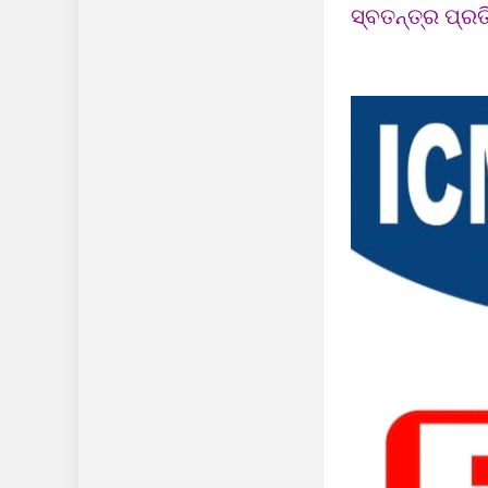
ସ୍ବତନ୍ତ୍ର ପ୍ରତ