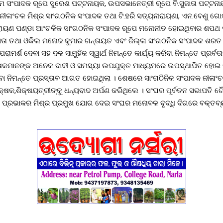
ଗ୍ମ ସଂପାଦକ ରୂପେ ସୁରେଶ ପଟ୍ଟନାୟକ, ଉପସଭାନେତ୍ରୀ ରୂପେ ବି.ସୁଜାତା ପଟ୍ଟ
, ନୀଳାଂଚଳ ମିଶ୍ର ସାଂଗଠନିକ ସଂପାଦକ ତଥା ଟି.ହରି ସତ୍ୟନାରାୟଣା, ଏନ.ବେଣୁ ଗୋପ
ାରାୟଣ ପଣ୍ଡା ଆଂଚଳିକ ସାଂଗଠନିକ ସଂପାଦକ ରୂପେ ମନୋନୀତ ହୋଇଥିବାର ଶପଥ 
ଶଦାତା ତଥା ଓକିଲ ମନୋଜ କୁମାର ଗନ୍ତାୟତ ଏବଂ ଜିଲ୍ଳା ସଂଗଠନିକ ସଂପାଦକ ଶରତ
 ପରାମର୍ଶ ଦେବା ସହ ଦଳ ସାମୁହିକ ସ୍ୱାର୍ଥ ନିମନ୍ତେ କାର୍ଯ୍ୟ କରିବା ନିମନ୍ତେ ପ୍ରର୍
ଷକମାନଙ୍କ ଅନେକ ଦାବୀ ଓ ସମସ୍ୟା ଉପଯୁକ୍ତ ମାଧ୍ୟମରେ ଉପସ୍ଥାପିତ ହୋଇ ପା
ବା ନିମନ୍ତେ ପ୍ରସ୍ତାବ ଆଗତ ହୋଇଥିଲା । ଶେଷରେ ସାଂଗଠିନିକ ସଂପାଦକ ନୀଳାଂ
ିକ୍ଷକ,ଶିକ୍ଷୟତ୍ରୀଙ୍କୁ ଧନ୍ୟବାଦ ଅର୍ପଣ କରିଥିଲେ । ସଂଘର ପୂର୍ବତନ ସଭାପତି ଗୈା
୍ଷ ପ୍ରଭାକର ମିଶ୍ର ପ୍ରମୁଖ ଯୋଗ ଦେଇ ସଂଘର ମନୋବଳ ବୃଦ୍ଧି ଦିଗରେ ବକ୍ତବ