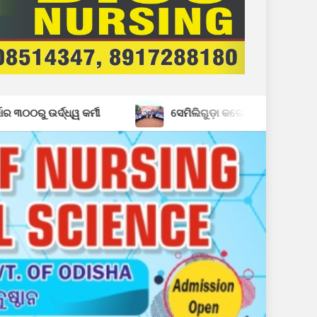
ୀ
ସେମିଲିଗୁଡ଼ା କଲେଜର ୪୧ତମ ପ୍ରତିଷ୍ଠା ଦିବସ