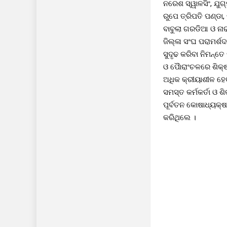
ନରେଶ ସ୍ୱାଳସିଂ, ଯୁ
ରୁପେ ତ୍ରିପତି ପଣ୍ଡା
ବାବୁଲା ଗରଡିଆ ଓ ନ
ଜିଲ୍ଳା ସଂଘ ପରାମର୍
ସୁଦୃଢ କରିବା ନିମନ୍ତେ
ଓ ପୈାରାଂଚଳରେ ଶିକ୍
ଅଧିକ କ୍ରୀୟାଶୀଳ ହେ
ସମସ୍ତ କର୍ମକର୍ତା ଓ ଶ
ପୂର୍ବତନ କୋଷାଧ୍ୟକ
କରିଥିଲେ ।