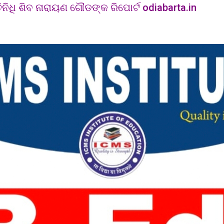
ିନିଧି ଶିବ ନାରାୟଣ ଗୌଡଙ୍କ ରିପୋର୍ଟ odiabarta.in