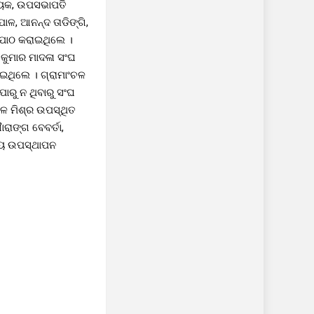
ନାୟକ, ଉପସଭାପତି
ାଳ, ଆନନ୍ଦ ତାଡିଙ୍ଗି,
ପାଠ କରାଇଥିଲେ ।
 କୁମାର ମାଦଳା ସଂଘ
ବତାଇଥିଲେ । ଗ୍ରାମାଂଚଳ
ରୁ ନ ଥିବାରୁ ସଂଘ
ଚଳ ମିଶ୍ର ଉପସ୍ଥିତ
ରାଙ୍ଗ ବେବର୍ତା,
୍ୟ ଉପସ୍ଥାପନ