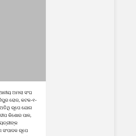
୍ଥାନୀୟ ଅମଲା ସଂଘ
ରିପୁର ରୋଡ, କଟକ-୧-
 ଅତିଥି ରୂପେ ଯୋଗ
୍ରଦୀପ କିଶୋର ପାଳ,
ଷୟତ୍ରୀଙ୍କ
ଣ ସଂପାଦକ ରୂପେ