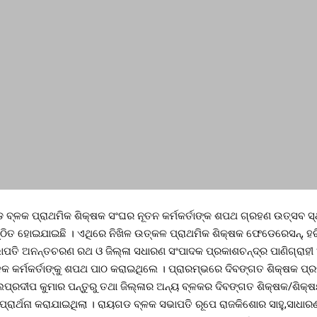
 ବ୍ଳକ ପ୍ରାଥମିକ ଶିକ୍ଷକ ସଂଘର ନୂତନ କର୍ମକର୍ତାଙ୍କ ଶପଥ ଗ୍ରହଣ ଉତ୍ସବ ସ
୍ଠିତ ହୋଇଯାଇଛି । ଏଥିରେ ନିଖିଳ ଉତ୍କଳ ପ୍ରାଥମିକ ଶିକ୍ଷକ ଫେଡେରେସନ୍, ହ
ାପତି ଅନନ୍ତଚରଣ ରଥ ଓ ଜିଲ୍ଳା ସଧାରଣ ସଂପାଦକ ପ୍ରକାଶଚନ୍ଦ୍ର ପାଣିଗ୍ରାହୀ
ବ୍ଳକ କର୍ମକର୍ତାଙ୍କୁ ଶପଥ ପାଠ କରାଇଥିଲେ । ପ୍ରାରମ୍ଭରେ ଦିବଙ୍ଗତ ଶିକ୍ଷକ ପ
୍ରଦୀପ କୁମାର ପନ୍ତୁରୁ ତଥା ଜିଲ୍ଳାର ଅନ୍ୟ ବ୍ଳକର ଦିବଙ୍ଗତ ଶିକ୍ଷକ/ଶିକ୍
୍ରାର୍ଥନା କରାଯାଇଥିଲା । ରାୟଗଡ ବ୍ଳକ ସଭାପତି ରୂପେ ରାଜକିଶୋର ସାହୁ,ସାଧାର