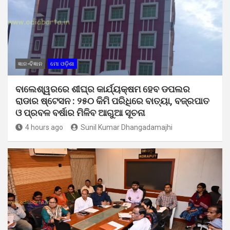
ଜ୍ଞାନ-ବିଜ୍ଞାନ
ମୋ ଓଡ଼ିଶା
ବାଲେଶ୍ୱରରେ ଶୀଘ୍ର କାର୍ଯ୍ୟକ୍ଷମ ହେବ ଡପଲର
ରାଡାର ଷ୍ଟେସନ : ୨୫୦ କିମି ପରିଧିରେ ବାତ୍ୟା, ବଜ୍ରପାତ
ଓ ପ୍ରବଳ ବର୍ଷାର ମିଳିବ ଆଗୁଆ ସୂଚନା
4 hours ago
Sunil Kumar Dhangadamajhi