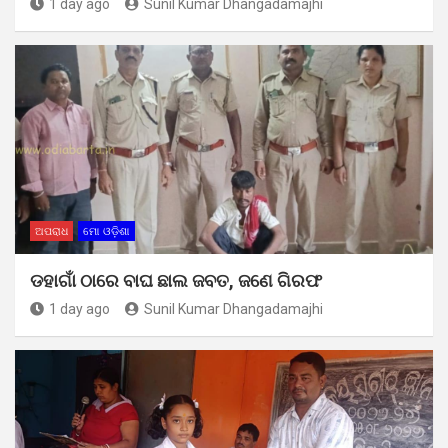
1 day ago
Sunil Kumar Dhangadamajhi
ଅପରାଧ
ମୋ ଓଡ଼ିଶା
ଡହାଗାଁ ଠାରେ ବାଘ ଛାଲ ଜବତ, ଜଣେ ଗିରଫ
1 day ago
Sunil Kumar Dhangadamajhi