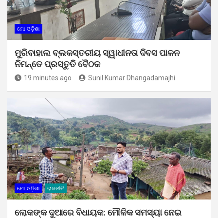
ମୋ ଓଡ଼ିଶା
ମୁରିବାହାଲ ବ୍ଲକସ୍ତରୀୟ ସ୍ୱାଧୀନତା ଦିବସ ପାଳନ
ନିମନ୍ତେ ପ୍ରସ୍ତୁତି ବୈଠକ
19 minutes ago
Sunil Kumar Dhangadamajhi
ମୋ ଓଡ଼ିଶା
ରାଜନୀତି
ଲୋକଙ୍କ ଦୁଆରେ ବିଧାୟକ: ମୌଳିକ ସମସ୍ୟା ନେଇ