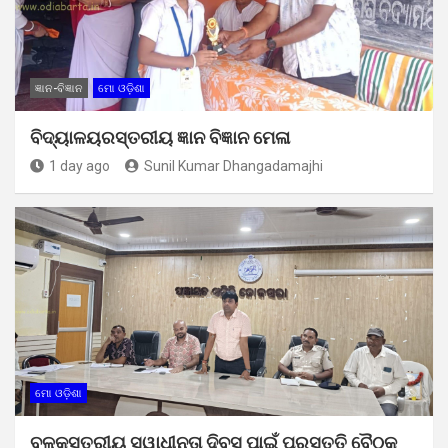
ଜ୍ଞାନ-ବିଜ୍ଞାନ
ମୋ ଓଡ଼ିଶା
ବିଦ୍ୟାଳୟରସ୍ତରୀୟ ଜ୍ଞାନ ବିଜ୍ଞାନ ମେଳା
1 day ago
Sunil Kumar Dhangadamajhi
ମୋ ଓଡ଼ିଶା
ବ୍ଳକସ୍ତରୀୟ ସ୍ୱାଧୀନତା ଦିବସ ପାଇଁ ପ୍ରସ୍ତୁତି ବୈଠକ