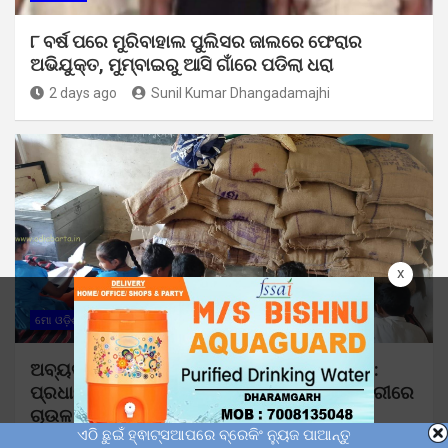
୮ ବର୍ଷ ପରେ ମୁରିବାହାଲ ପୁଲିସର ଜାଲରେ ଫେରାର
ଅଭିଯୁକ୍ତ, ମୁମ୍ବାଇରୁ ଆସି ଗାଁରେ ପଡିଲା ଧରା
2 days ago
Sunil Kumar Dhangadamajhi
x
ମୋ ଓଡ଼ିଶା
ଅବ୍ୟବସ୍ଥାରେ ଡ଼ୁମେରପଡା ପ୍ରାଥମିକ ବିଦ୍ୟାଳୟ:
ପ୍ରଧାନ ଶିକ୍ଷକଙ୍କ ମନମାନି ଯୋଗୁଁ ଶ୍ରେଣୀ କୋଠରୀରେ
ଚାଉଳ ବସ୍ତା ଓ ଛାତ୍ର ଛାତ୍ରୀ !
ଏଠି ଛୁଇଁ ହ୍ଵାଟ୍ସଆପରେ ବ୍ରେକିଂ ନ୍ୟୁଜ ପାଆନ୍ତୁ
2 days ago
Sunil Kumar Dhangadamajhi