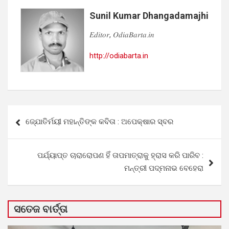
Sunil Kumar Dhangadamajhi
𝐸𝑑𝑖𝑡𝑜𝑟, 𝑂𝑑𝑖𝑎𝐵𝑎𝑟𝑡𝑎.𝑖𝑛
http://odiabarta.in
Post
ଜ୍ଯୋତିର୍ମୟୀ ମହାନ୍ତିଙ୍କ କବିତା : ଅପେକ୍ଷାର ସ୍ବର
navigation
ପର୍ଯ୍ୟାପ୍ତ ଚାରାରୋପଣ ହିଁ ତାପମାତ୍ରାକୁ ହ୍ରାସ କରି ପାରିବ :
ମନ୍ତ୍ରୀ ପଦ୍ମନାଭ ବେହେରା
ସତେଜ ବାର୍ତ୍ତା