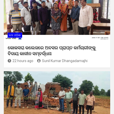
ମୋ ଓଡ଼ିଶା
କୋକସରା କଲେଜରେ ଅବସର ପ୍ରାପ୍ତ କର୍ମଚାରୀଙ୍କୁ
ବିଦାୟ କାଳୀନ ସମ୍ବର୍ଦ୍ଧନା
22 hours ago
Sunil Kumar Dhangadamajhi