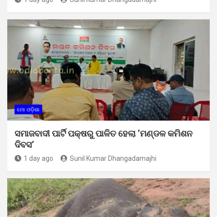
ମୋ ଓଡ଼ିଶା
ସମାଜବାଦୀ ପାର୍ଟି ପକ୍ଷରୁ ପାଳିତ ହେଲା ‘ମଣ୍ଡଳ କମିଶନ
ଦିବସ’
1 day ago
Sunil Kumar Dhangadamajhi