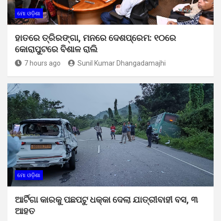
ମୋ ଓଡ଼ିଶା
ହାତରେ ତ୍ରିରଙ୍ଗା, ମନରେ ଦେଶପ୍ରେମ: ୧୦ରେ
କୋରାପୁଟରେ ବିଶାଳ ରାଲି
7 hours ago
Sunil Kumar Dhangadamajhi
ମୋ ଓଡ଼ିଶା
ଆର୍ଟିଗା କାରକୁ ପଛପଟୁ ଧକ୍କା ଦେଲା ଯାତ୍ରୀବାହୀ ବସ, ୩
ଆହତ