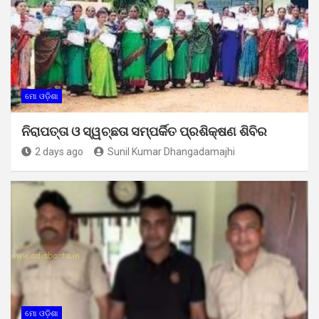
ମୋ ଓଡ଼ିଶା
ନିରାପତ୍ତା ଓ ସ୍ୱଚ୍ଛତା ସମ୍ପର୍କିତ ପ୍ରଶିକ୍ଷଣ ଶିବିର
2 days ago
Sunil Kumar Dhangadamajhi
ମୋ ଓଡ଼ିଶା