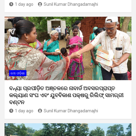
1 day ago
Sunil Kumar Dhangadamajhi
ମୋ ଓଡ଼ିଶା
ବନ୍ୟା ପ୍ରପୀଡ଼ିତ ଅଞ୍ଚଳରେ ନାବାର୍ଡ ଅବସରପ୍ରାପ୍ତ
କଲ୍ୟାଣ ସଂଘ ଏବଂ ଯୁବବିକାଶ ପକ୍ଷରୁ ରିଲିଫ୍ ସାମଗ୍ରୀ
ବଣ୍ଟନ
1 day ago
Sunil Kumar Dhangadamajhi