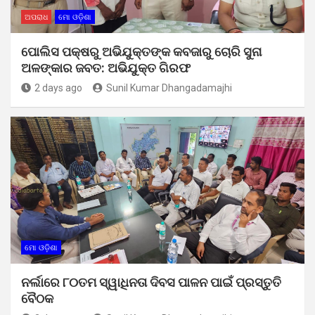
ଅପରାଧ
ମୋ ଓଡ଼ିଶା
ପୋଲିସ ପକ୍ଷରୁ ଅଭିଯୁକ୍ତଙ୍କ କବଜାରୁ ଚୋରି ସୁନା
ଅଳଙ୍କାର ଜବତ: ଅଭିଯୁକ୍ତ ଗିରଫ
2 days ago
Sunil Kumar Dhangadamajhi
ମୋ ଓଡ଼ିଶା
ନର୍ଲାରେ ୮୦ତମ ସ୍ୱାଧିନତା ଦିବସ ପାଳନ ପାଇଁ ପ୍ରସ୍ତୁତି
ବୈଠକ