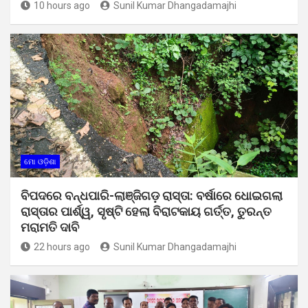
10 hours ago
Sunil Kumar Dhangadamajhi
ମୋ ଓଡ଼ିଶା
ବିପଦରେ ବନ୍ଧପାରି-ଲାଞ୍ଜିଗଡ଼ ରାସ୍ତା: ବର୍ଷାରେ ଧୋଇଗଲା
ରାସ୍ତାର ପାର୍ଶ୍ୱ, ସୃଷ୍ଟି ହେଲା ବିରାଟକାୟ ଗର୍ତ୍ତ, ତୁରନ୍ତ
ମରାମତି ଦାବି
22 hours ago
Sunil Kumar Dhangadamajhi