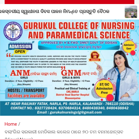
୍ତେ ପ୍ରସ୍ତୁତି ବୈଠକ
ଲୋକଙ୍କ ଦୁଆରେ ବିଧାୟକ: ମୌଳିକ ସମ
Home
ବଲାଂଗିର ସରକାରୀ ମେଡିକାଲ କଲେଜ ଠାରେ ୭୦ ତମ ବନମହୋତ୍ସବ