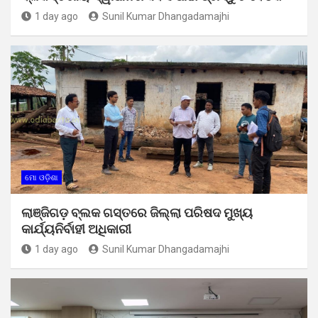
1 day ago
Sunil Kumar Dhangadamajhi
ମୋ ଓଡ଼ିଶା
ଲାଞ୍ଜିଗଡ଼ ବ୍ଲକ ଗସ୍ତରେ ଜିଲ୍ଲା ପରିଷଦ ମୁଖ୍ୟ
କାର୍ଯ୍ୟନିର୍ବାହୀ ଅଧିକାରୀ
1 day ago
Sunil Kumar Dhangadamajhi