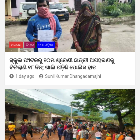
ଅପରାଧ
ବିଚାର
ମୋ ଓଡ଼ିଶା
ସ୍କୁଲ ଫାଟକରୁ ୧୦ମ ଶ୍ରେଣୀ ଛାତ୍ରୀ ଅପହରଣକୁ
ବିତିଲାଣି ୧୮ ଦିନ; ଖାଲି ପଡ଼ିଛି ପୋଲିସ ହାତ
1 day ago
Sunil Kumar Dhangadamajhi