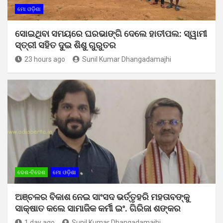
ମୋ ଓଡ଼ିଶା
ସୋଇଥିବା ସମୟରେ ଘରଭାଙ୍ଗି ଦେଲେ ହାତୀପଲ: ସ୍ୱାମୀ
ସ୍ତ୍ରୀ ସହିତ ଦୁଇ ଶିଶୁ ଗୁରୁତର
23 hours ago
Sunil Kumar Dhangadamajhi
ଦେଶ-ବିଦେଶ
ମୋ ଓଡ଼ିଶା
ଅଞ୍ଚଳର ବିକାଶ ନେଇ ସାଂସଦ ଭର୍ତ୍ତୃହରି ମହତାବଙ୍କୁ
ସାକ୍ଷାତ କଲେ ସାମାଜିକ କର୍ମୀ ଇଂ. ଗିରିଜା ଶଙ୍କର
1 day ago
Sunil Kumar Dhangadamajhi