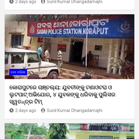
2 days ago
Sunil Kumar Dhangadamajhi
ମୋ ଓଡ଼ିଶା
କୋରାପୁଟରେ ଚାଞ୍ଚଲ୍ୟ: ଯୁବତୀଙ୍କୁ ଟଣାଓଟରା ଓ
ଲୁଟପାଟ୍ ଅଭିଯୋଗ, ୪ ଯୁବକଙ୍କୁ ଧରିବାକୁ ପୁଲିସର
ସ୍ୱତନ୍ତ୍ର ଟିମ୍
2 days ago
Sunil Kumar Dhangadamajhi