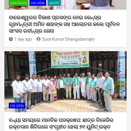
ଦେଶ-ବିଦେଶ
ମୋ ଓଡ଼ିଶା
ରାଜନୀତି
ବାଲେଶ୍ୱରର ବିକାଶ ପ୍ରସଙ୍ଗ ନେଇ କେନ୍ଦ୍ର
ଗୃହମନ୍ତ୍ରୀ ଅମିତ ଶାହଙ୍କ ସହ ଆଲୋଚନା କଲେ ପୂର୍ବତନ
ସାଂସଦ ରବୀନ୍ଦ୍ର ଜେନା
1 day ago
Sunil Kumar Dhangadamajhi
ମୋ ଓଡ଼ିଶା
ବନ୍ୟା ସମୟରେ ମାନବିକ ପଦକ୍ଷେପ: ଛାତ୍ର ବିଜେଡିର
ରକ୍ତଦାନ ଶିବିରରେ ସଂଗୃହୀତ ହେଲା ୭୧ ୟୁନିଟ୍ ରକ୍ତ