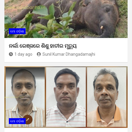
ମୋ ଓଡ଼ିଶା
ନର୍ଲା ରେଞ୍ଜରେ ଶିଶୁ ହାତୀର ମୃତ୍ୟୁ
1 day ago
Sunil Kumar Dhangadamajhi
ମୋ ଓଡ଼ିଶା