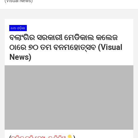
(Visual News)
ମୋ ଓଡ଼ିଶା
ବଲାଂଗିର ସରକାରୀ ମେଡିକାଲ କଲେଜ
ଠାରେ ୭୦ ତମ ବନମହୋତ୍ସବ (Visual
News)
(
କ୍ଲିକ କରି ଦେଖନ୍ତୁ ଭିଡିଓ
)