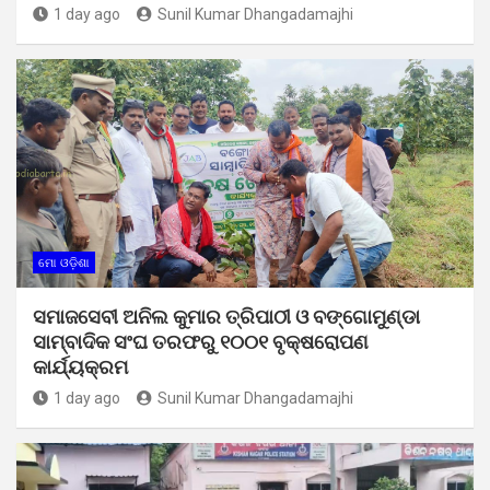
1 day ago
Sunil Kumar Dhangadamajhi
ମୋ ଓଡ଼ିଶା
ସମାଜସେବୀ ଅନିଲ କୁମାର ତ୍ରିପାଠୀ ଓ ବଙ୍ଗୋମୁଣ୍ଡା
ସାମ୍ବାଦିକ ସଂଘ ତରଫରୁ ୧୦୦୧ ବୃକ୍ଷରୋପଣ
କାର୍ଯ୍ୟକ୍ରମ
1 day ago
Sunil Kumar Dhangadamajhi