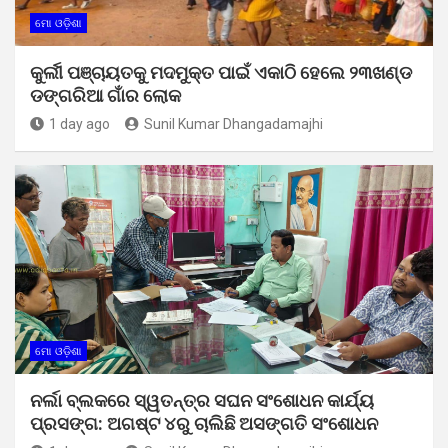
ମୋ ଓଡ଼ିଶା
କୁର୍ଲୀ ପଞ୍ଚାୟତକୁ ମଦମୁକ୍ତ ପାଇଁ ଏକାଠି ହେଲେ ୨୩ଖଣ୍ଡ
ଡଙ୍ଗରିଆ ଗାଁର ଲୋକ
1 day ago
Sunil Kumar Dhangadamajhi
ମୋ ଓଡ଼ିଶା
ନର୍ଲା ବ୍ଲକରେ ସ୍ୱତନ୍ତ୍ର ସଘନ ସଂଶୋଧନ କାର୍ଯ୍ୟ
ପ୍ରସଙ୍ଗ: ଅଗଷ୍ଟ ୪ରୁ ଚାଲିଛି ଅସଙ୍ଗତି ସଂଶୋଧନ