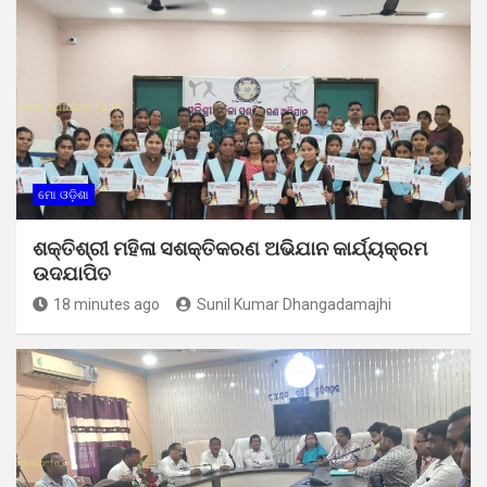
ମୋ ଓଡ଼ିଶା
ଶକ୍ତିଶ୍ରୀ ମହିଳା ସଶକ୍ତିକରଣ ଅଭିଯାନ କାର୍ଯ୍ୟକ୍ରମ
ଉଦଯାପିତ
18 minutes ago
Sunil Kumar Dhangadamajhi