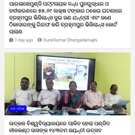
ପାରଳାଖେମୁଣ୍ଡି ପଟ୍ଟନାୟକ ବନ୍ଧ ପୁନରୁଦ୍ଧାର ଓ
ନବୀକରଣରେ ୫୫.୬୯ ଲକ୍ଷ ଟଙ୍କାର ଠକେଇ ଘଟଣାରେ
ବ୍ରହ୍ମପୁର ଭିଜିଲାନ୍ସ ଦୁଇ ଜଣ ଯନ୍ତ୍ରୀ ଏବଂ ଜଣେ
ଠିକାଦାରଙ୍କୁ ଗିରଫ କରି ବ୍ରହ୍ମପୁର ଭିଜିଲାନ୍ସ କୋର୍ଟ
ଚାଲାଣ
1 day ago
Sunil Kumar Dhangadamajhi
ମୋ ଓଡ଼ିଶା
ଉତ୍କଳ ବିଶ୍ୱବିଦ୍ୟାଳୟରେ ପାଳିତ ହେଲା ପଣ୍ଡିତ
ନୀଳକଣ୍ଠ ଦାସଙ୍କ ୧୪୩ତମ ଜୟନ୍ତୀ ଉତ୍ସବ