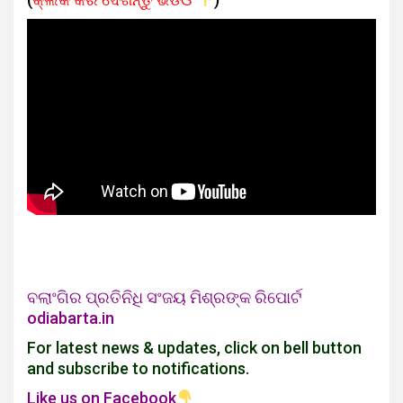
ବଲାଂଗିର ପ୍ରତିନିଧି ସଂଜୟ ମିଶ୍ରଙ୍କ ରିପୋର୍ଟ
odiabarta.in
For latest news & updates, click on bell button
and subscribe to notifications.
Like us on Facebook