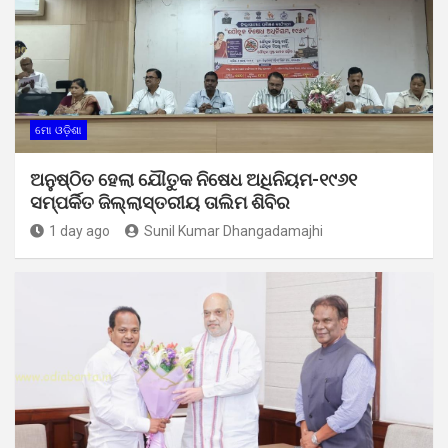
ମୋ ଓଡ଼ିଶା
ଅନୁଷ୍ଠିତ ହେଲା ଯୌତୁକ ନିଷେଧ ଅଧିନିୟମ-୧୯୬୧
ସମ୍ପର୍କିତ ଜିଲ୍ଲାସ୍ତରୀୟ ତାଲିମ ଶିବିର
1 day ago
Sunil Kumar Dhangadamajhi