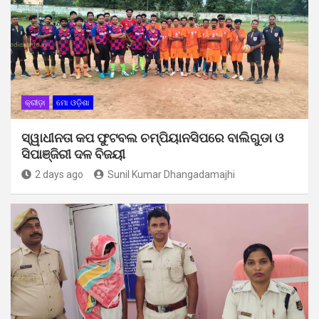
କ୍ରୀଡ଼ା
ମୋ ଓଡ଼ିଶା
ସ୍ୱାଧୀନତା କପ ଫୁଟବଲ ଚମ୍ପିୟାନସିପରେ ବାଲିଗୁଡା ଓ
ସିପାଞ୍ଜିରୀ ଦଳ ବିଜୟୀ
2 days ago
Sunil Kumar Dhangadamajhi