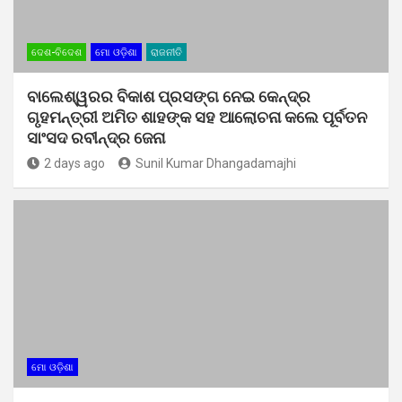
ଦେଶ-ବିଦେଶ
ମୋ ଓଡ଼ିଶା
ରାଜନୀତି
ବାଲେଶ୍ୱରର ବିକାଶ ପ୍ରସଙ୍ଗ ନେଇ କେନ୍ଦ୍ର
ଗୃହମନ୍ତ୍ରୀ ଅମିତ ଶାହଙ୍କ ସହ ଆଲୋଚନା କଲେ ପୂର୍ବତନ
ସାଂସଦ ରବୀନ୍ଦ୍ର ଜେନା
2 days ago
Sunil Kumar Dhangadamajhi
ମୋ ଓଡ଼ିଶା