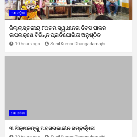
ମୋ ଓଡ଼ିଶା
ଜିଲ୍ଲାସ୍ତରୀୟ ୮୦ତମ ସ୍ୱାଧୀନତା ଦିବସ ପାଳନ
ଉପଲକ୍ଷେ ବିଭିନ୍ନ ପ୍ରତିଯୋଗିତା ଅନୁଷ୍ଠିତ
10 hours ago
Sunil Kumar Dhangadamajhi
ମୋ ଓଡ଼ିଶା
୩ ଶିକ୍ଷକଙ୍କୁ ଅବସରକାଳୀନ ସମ୍ବର୍ଦ୍ଧନା
10 hours ago
Sunil Kumar Dhangadamajhi