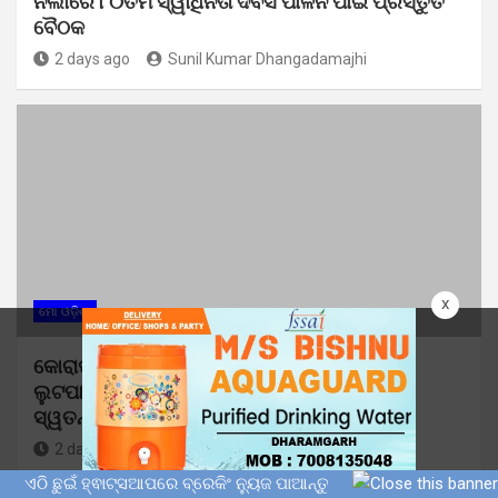
ନର୍ଲାରେ ୮୦ତମ ସ୍ୱାଧିନତା ଦିବସ ପାଳନ ପାଇଁ ପ୍ରସ୍ତୁତି
ବୈଠକ
2 days ago
Sunil Kumar Dhangadamajhi
x
ମୋ ଓଡ଼ିଶା
କୋରାପୁଟରେ ଚାଞ୍ଚଲ୍ୟ: ଯୁବତୀଙ୍କୁ ଟଣାଓଟରା ଓ
ଲୁଟପାଟ୍ ଅଭିଯୋଗ, ୪ ଯୁବକଙ୍କୁ ଧରିବାକୁ ପୁଲିସର
ସ୍ୱତନ୍ତ୍ର ଟିମ୍
2 days ago
Sunil Kumar Dhangadamajhi
ଏଠି ଛୁଇଁ ହ୍ଵାଟ୍ସଆପରେ ବ୍ରେକିଂ ନ୍ୟୁଜ ପାଆନ୍ତୁ