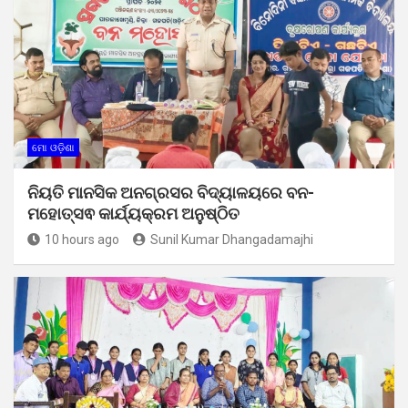
ମୋ ଓଡ଼ିଶା
ନିୟତି ମାନସିକ ଅନଗ୍ରସର ବିଦ୍ୟାଳୟରେ ବନ-
ମହୋତ୍ସଵ କାର୍ଯ୍ୟକ୍ରମ ଅନୁଷ୍ଠିତ
10 hours ago
Sunil Kumar Dhangadamajhi