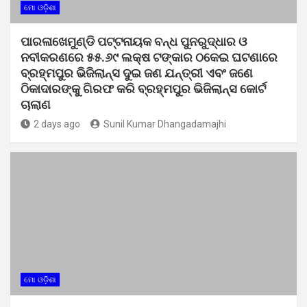
ମୋ ଓଡ଼ିଶା
ପାରଳାଖେମୁଣ୍ଡି ପଟ୍ଟନାୟକ ବନ୍ଧ ପୁନରୁଦ୍ଧାର ଓ
ନବୀକରଣରେ ୫୫.୬୯ ଲକ୍ଷ ଟଙ୍କାର ଠକେଇ ଘଟଣାରେ
ବ୍ରହ୍ମପୁର ଭିଜିଲାନ୍ସ ଦୁଇ ଜଣ ଯନ୍ତ୍ରୀ ଏବଂ ଜଣେ
ଠିକାଦାରଙ୍କୁ ଗିରଫ କରି ବ୍ରହ୍ମପୁର ଭିଜିଲାନ୍ସ କୋର୍ଟ
ଚାଲାଣ
2 days ago
Sunil Kumar Dhangadamajhi
ମୋ ଓଡ଼ିଶା