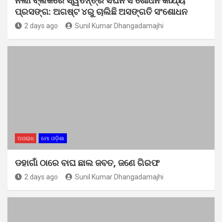
ନର୍ଲା ବ୍ଲକରେ ସ୍ୱତନ୍ତ୍ର ସଘନ ସଂଶୋଧନ କାର୍ଯ୍ୟ
ପ୍ରସଙ୍ଗ: ଅଗଷ୍ଟ ୪ରୁ ଚାଲିଛି ଅସଙ୍ଗତି ସଂଶୋଧନ
2 days ago
Sunil Kumar Dhangadamajhi
ଅପରାଧ
ମୋ ଓଡ଼ିଶା
ଡହାଗାଁ ଠାରେ ବାଘ ଛାଲ ଜବତ, ଜଣେ ଗିରଫ
2 days ago
Sunil Kumar Dhangadamajhi