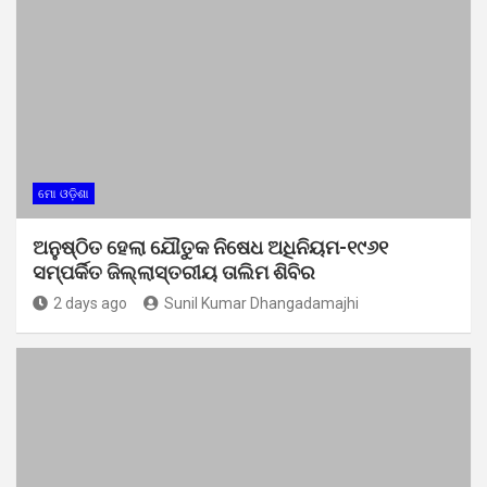
ମୋ ଓଡ଼ିଶା
ଅନୁଷ୍ଠିତ ହେଲା ଯୌତୁକ ନିଷେଧ ଅଧିନିୟମ-୧୯୬୧
ସମ୍ପର୍କିତ ଜିଲ୍ଲାସ୍ତରୀୟ ତାଲିମ ଶିବିର
2 days ago
Sunil Kumar Dhangadamajhi