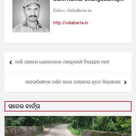
𝐸𝑑𝑖𝑡𝑜𝑟, 𝑂𝑑𝑖𝑎𝐵𝑎𝑟𝑡𝑎.𝑖𝑛
http://odiabarta.in
Post
ନର୍ଲା ଥାନାରେ ଯୋଗଦେଲେ ଥାନାଧିକାରୀ ବିଜୟରାଜ ମାଝୀ
navigation
ତାରାତାରିଣୀଙ୍କ ଦର୍ଶନ କଲେ ଗଞ୍ଜାମର ନୂତନ ଜିଲ୍ଲାପାଳ
ସତେଜ ବାର୍ତ୍ତା