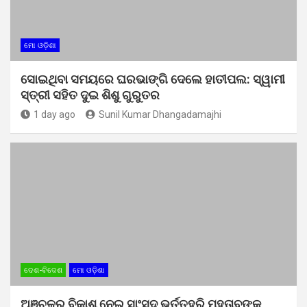
ମୋ ଓଡ଼ିଶା
ସୋଇଥିବା ସମୟରେ ଘରଭାଙ୍ଗି ଦେଲେ ହାତୀପଲ: ସ୍ୱାମୀ
ସ୍ତ୍ରୀ ସହିତ ଦୁଇ ଶିଶୁ ଗୁରୁତର
1 day ago
Sunil Kumar Dhangadamajhi
ଦେଶ-ବିଦେଶ
ମୋ ଓଡ଼ିଶା
ଅଞ୍ଚଳର ବିକାଶ ନେଇ ସାଂସଦ ଭର୍ତ୍ତୃହରି ମହତାବଙ୍କୁ