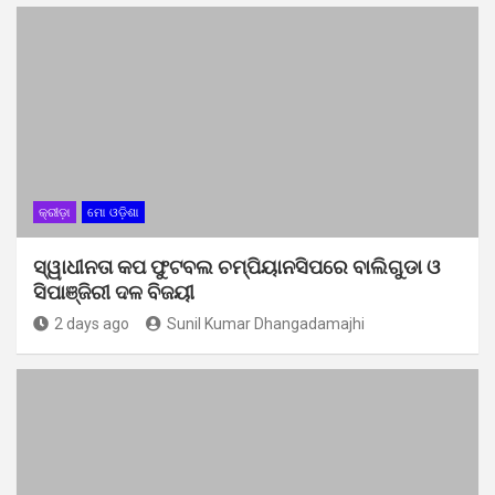
କ୍ରୀଡ଼ା
ମୋ ଓଡ଼ିଶା
ସ୍ୱାଧୀନତା କପ ଫୁଟବଲ ଚମ୍ପିୟାନସିପରେ ବାଲିଗୁଡା ଓ
ସିପାଞ୍ଜିରୀ ଦଳ ବିଜୟୀ
2 days ago
Sunil Kumar Dhangadamajhi