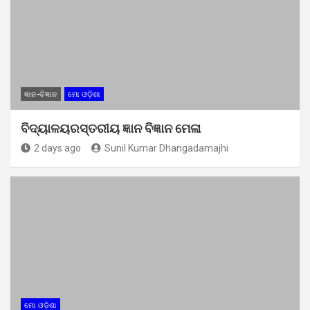
ଜ୍ଞାନ-ବିଜ୍ଞାନ
ମୋ ଓଡ଼ିଶା
ବିଦ୍ୟାଳୟରସ୍ତରୀୟ ଜ୍ଞାନ ବିଜ୍ଞାନ ମେଳା
2 days ago
Sunil Kumar Dhangadamajhi
ମୋ ଓଡ଼ିଶା