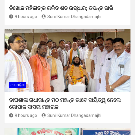
ନିଖୋଜ ମହିଳାଙ୍କ ଗଳିତ ଶବ ଉଦ୍ଧାର; ତଦନ୍ତ ଜାରି
9 hours ago
Sunil Kumar Dhangadamajhi
ମୋ ଓଡ଼ିଶା
ବାଘଶାଳା ରାଧାକାନ୍ତ ମଠ ମହନ୍ତ ଭାବେ ଦାୟିତ୍ୱ ନେଲେ
ଗୋପାଳ ଦାସଜୀ ମହାରାଜ
9 hours ago
Sunil Kumar Dhangadamajhi