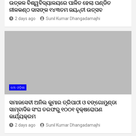
ଉତ୍କଳ ବିଶ୍ୱବିଦ୍ୟାଳୟରେ ପାଳିତ ହେଲା ପଣ୍ଡିତ
ନୀଳକଣ୍ଠ ଦାସଙ୍କ ୧୪୩ତମ ଜୟନ୍ତୀ ଉତ୍ସବ
2 days ago
Sunil Kumar Dhangadamajhi
ମୋ ଓଡ଼ିଶା
ସମାଜସେବୀ ଅନିଲ କୁମାର ତ୍ରିପାଠୀ ଓ ବଙ୍ଗୋମୁଣ୍ଡା
ସାମ୍ବାଦିକ ସଂଘ ତରଫରୁ ୧୦୦୧ ବୃକ୍ଷରୋପଣ
କାର୍ଯ୍ୟକ୍ରମ
2 days ago
Sunil Kumar Dhangadamajhi