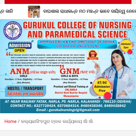
ବାଘଶାଳା ରାଧାକାନ୍ତ ମଠ ମହନ୍ତ ଭାବେ ଦାୟିତ୍ୱ ନେଲେ ଗୋପାଳ ଦାସଜୀ ମ
Home
କଲ୍ୟାଣସିଂହପୁର ବ୍ଲକ କାର୍ଯ୍ୟାଳୟ ଖାଁ ଖାଁ