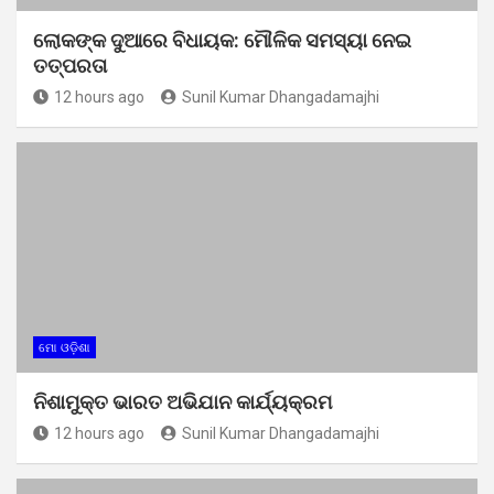
ଲୋକଙ୍କ ଦୁଆରେ ବିଧାୟକ: ମୌଳିକ ସମସ୍ୟା ନେଇ
ତତ୍ପରତା
12 hours ago
Sunil Kumar Dhangadamajhi
ମୋ ଓଡ଼ିଶା
ନିଶାମୁକ୍ତ ଭାରତ ଅଭିଯାନ କାର୍ଯ୍ୟକ୍ରମ
12 hours ago
Sunil Kumar Dhangadamajhi