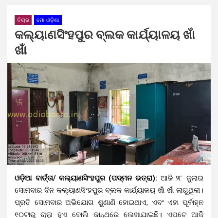
ବିଚାର
ମୋ ଓଡ଼ିଶା
କଲ୍ୟାଣସିଂହପୁର ବ୍ଲକ କାର୍ଯ୍ୟାଳୟ ଖାଁ
ଖାଁ
ଓଡ଼ିଆ ବାର୍ତ୍ତା/ କଲ୍ୟାଣସିଂହପୁର (ପଦ୍ମନ ଭତ୍ରା):
ଆଜି ୨୮ ଜୁଲାଇ
ସୋମବାର ଦିନ କଲ୍ୟାଣସିଂହପୁର ବ୍ଲକ କାର୍ଯ୍ୟାଳୟ ଖାଁ ଖାଁ ଲାଗୁଥିଲା।
ପ୍ରତି ସୋମବାର ଅଭିଯୋଗ ଶୁଣାଣି ହୋଇଥାଏ, ଏବଂ ଏହା ପୂର୍ବାହ୍ନ
୧୦ଟାରୁ ଚାଲୁ ହୁଏ ବୋଲି କାନ୍ଥରେ ଲେଖାଯାଇଛି। ଏପଟେ ଆଜି