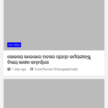
ମୋ ଓଡ଼ିଶା
କୋକସରା କଲେଜରେ ଅବସର ପ୍ରାପ୍ତ କର୍ମଚାରୀଙ୍କୁ
ବିଦାୟ କାଳୀନ ସମ୍ବର୍ଦ୍ଧନା
1 day ago
Sunil Kumar Dhangadamajhi