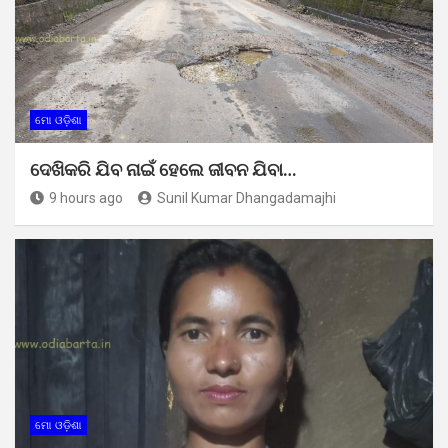
ମୋ ଓଡ଼ିଶା
ଦେଖିକରି ଯିବ ନାଇଁ ହେଲେ ଜୀବନ ଯିବା…
9 hours ago
Sunil Kumar Dhangadamajhi
ମୋ ଓଡ଼ିଶା