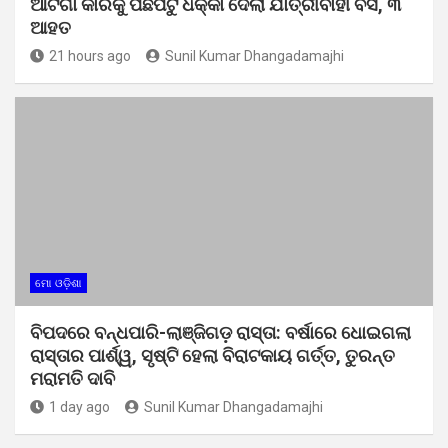
ଆର୍ଟିଗା କାରକୁ ପଛପଟୁ ଧକ୍କା ଦେଲା ଯାତ୍ରୀବାହୀ ବସ, ୩
ଆହତ
21 hours ago
Sunil Kumar Dhangadamajhi
ମୋ ଓଡ଼ିଶା
ବିପଦରେ ବନ୍ଧପାରି-ଲାଞ୍ଜିଗଡ଼ ରାସ୍ତା: ବର୍ଷାରେ ଧୋଇଗଲା
ରାସ୍ତାର ପାର୍ଶ୍ୱ, ସୃଷ୍ଟି ହେଲା ବିରାଟକାୟ ଗର୍ତ୍ତ, ତୁରନ୍ତ
ମରାମତି ଦାବି
1 day ago
Sunil Kumar Dhangadamajhi