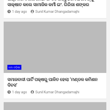
ସାକ୍ଷାତ କଲେ ସାମାଜିକ କର୍ମୀ ଇଂ. ଗିରିଜା ଶଙ୍କର
1 day ago
Sunil Kumar Dhangadamajhi
ମୋ ଓଡ଼ିଶା
ସମାଜବାଦୀ ପାର୍ଟି ପକ୍ଷରୁ ପାଳିତ ହେଲା ‘ମଣ୍ଡଳ କମିଶନ
ଦିବସ’
1 day ago
Sunil Kumar Dhangadamajhi