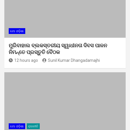
ମୋ ଓଡ଼ିଶା
ମୁରିବାହାଲ ବ୍ଲକସ୍ତରୀୟ ସ୍ୱାଧୀନତା ଦିବସ ପାଳନ
ନିମନ୍ତେ ପ୍ରସ୍ତୁତି ବୈଠକ
12 hours ago
Sunil Kumar Dhangadamajhi
ମୋ ଓଡ଼ିଶା
ରାଜନୀତି