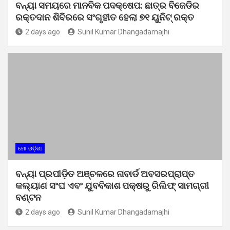
ବନ୍ୟା ସମୟରେ ମାନବିକ ପଦକ୍ଷେପ: ଛାତ୍ର ବିଜେଡିର
ରକ୍ତଦାନ ଶିବିରରେ ସଂଗୃହୀତ ହେଲା ୭୧ ୟୁନିଟ୍ ରକ୍ତ
2 days ago
Sunil Kumar Dhangadamajhi
ମୋ ଓଡ଼ିଶା
ବନ୍ୟା ପ୍ରପୀଡ଼ିତ ଅଞ୍ଚଳରେ ନାବାର୍ଡ ଅବସରପ୍ରାପ୍ତ
କଲ୍ୟାଣ ସଂଘ ଏବଂ ଯୁବବିକାଶ ପକ୍ଷରୁ ରିଲିଫ୍ ସାମଗ୍ରୀ
ବଣ୍ଟନ
2 days ago
Sunil Kumar Dhangadamajhi