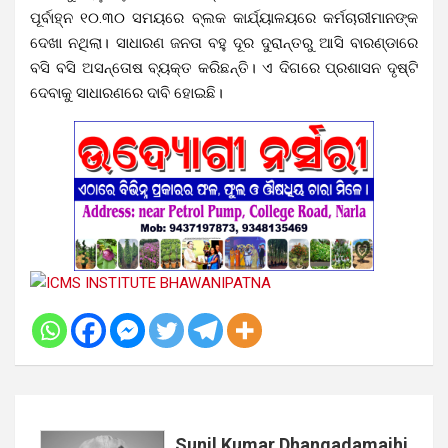
ପୂର୍ବାହ୍ନ ୧୦.୩୦ ସମୟରେ ବ୍ଲକ କାର୍ଯ୍ୟାଳୟରେ କର୍ମଚାରୀମାନଙ୍କ
ଦେଖା ନଥିଲା। ସାଧାରଣ ଜନତା ବହୁ ଦୂର ଦୁରାନ୍ତରୁ ଆସି ବାରଣ୍ଡାରେ
ବସି ବସି ଅସନ୍ତୋଷ ବ୍ୟକ୍ତ କରିଛନ୍ତି। ଏ ଦିଗରେ ପ୍ରଶାସନ ଦୃଷ୍ଟି
ଦେବାକୁ ସାଧାରଣରେ ଦାବି ହୋଇଛି।
Sunil Kumar Dhangadamajhi