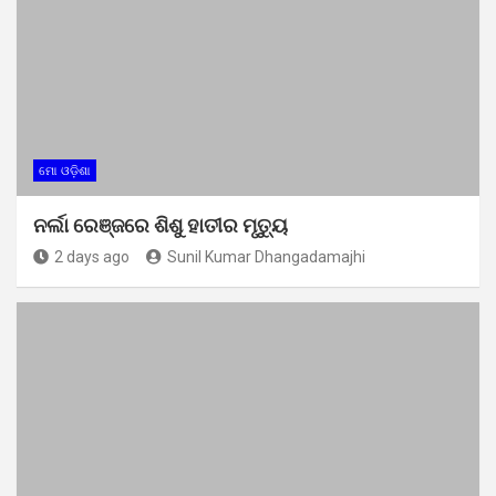
ମୋ ଓଡ଼ିଶା
ନର୍ଲା ରେଞ୍ଜରେ ଶିଶୁ ହାତୀର ମୃତ୍ୟୁ
2 days ago
Sunil Kumar Dhangadamajhi