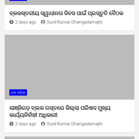
ବ୍ଳକସ୍ତରୀୟ ସ୍ୱାଧୀନତା ଦିବସ ପାଇଁ ପ୍ରସ୍ତୁତି ବୈଠକ
2 days ago
Sunil Kumar Dhangadamajhi
ମୋ ଓଡ଼ିଶା
ଲାଞ୍ଜିଗଡ଼ ବ୍ଲକ ଗସ୍ତରେ ଜିଲ୍ଲା ପରିଷଦ ମୁଖ୍ୟ
କାର୍ଯ୍ୟନିର୍ବାହୀ ଅଧିକାରୀ
2 days ago
Sunil Kumar Dhangadamajhi