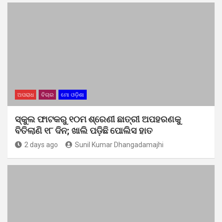
ଅପରାଧ
ବିଚାର
ମୋ ଓଡ଼ିଶା
ସ୍କୁଲ ଫାଟକରୁ ୧୦ମ ଶ୍ରେଣୀ ଛାତ୍ରୀ ଅପହରଣକୁ
ବିତିଲାଣି ୧୮ ଦିନ; ଖାଲି ପଡ଼ିଛି ପୋଲିସ ହାତ
2 days ago
Sunil Kumar Dhangadamajhi