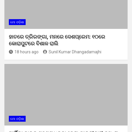
ମୋ ଓଡ଼ିଶା
ହାତରେ ତ୍ରିରଙ୍ଗା, ମନରେ ଦେଶପ୍ରେମ: ୧୦ରେ
କୋରାପୁଟରେ ବିଶାଳ ରାଲି
18 hours ago
Sunil Kumar Dhangadamajhi
ମୋ ଓଡ଼ିଶା