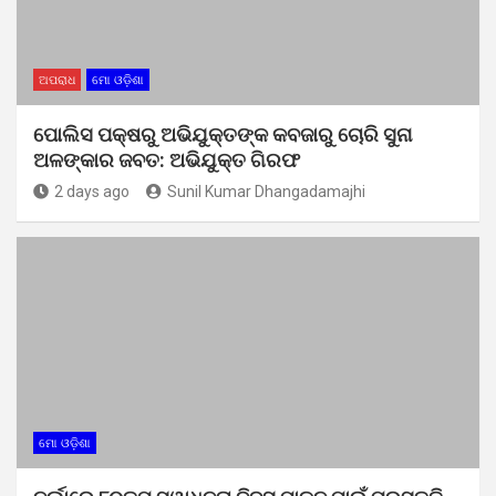
ଅପରାଧ
ମୋ ଓଡ଼ିଶା
ପୋଲିସ ପକ୍ଷରୁ ଅଭିଯୁକ୍ତଙ୍କ କବଜାରୁ ଚୋରି ସୁନା
ଅଳଙ୍କାର ଜବତ: ଅଭିଯୁକ୍ତ ଗିରଫ
2 days ago
Sunil Kumar Dhangadamajhi
ମୋ ଓଡ଼ିଶା