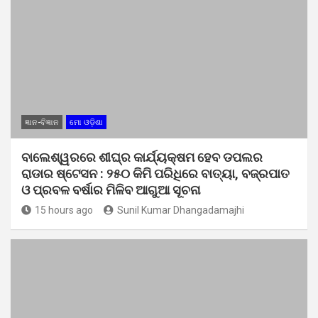
ଜ୍ଞାନ-ବିଜ୍ଞାନ
ମୋ ଓଡ଼ିଶା
ବାଲେଶ୍ୱରରେ ଶୀଘ୍ର କାର୍ଯ୍ୟକ୍ଷମ ହେବ ଡପଲର
ରାଡାର ଷ୍ଟେସନ : ୨୫୦ କିମି ପରିଧିରେ ବାତ୍ୟା, ବଜ୍ରପାତ
ଓ ପ୍ରବଳ ବର୍ଷାର ମିଳିବ ଆଗୁଆ ସୂଚନା
15 hours ago
Sunil Kumar Dhangadamajhi