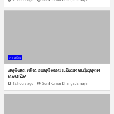
ମୋ ଓଡ଼ିଶା
ଶକ୍ତିଶ୍ରୀ ମହିଳା ସଶକ୍ତିକରଣ ଅଭିଯାନ କାର୍ଯ୍ୟକ୍ରମ
ଉଦଯାପିତ
12 hours ago
Sunil Kumar Dhangadamajhi