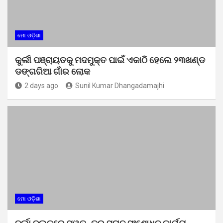
ମୋ ଓଡ଼ିଶା
କୁର୍ଲୀ ପଞ୍ଚାୟତକୁ ମଦମୁକ୍ତ ପାଇଁ ଏକାଠି ହେଲେ ୨୩ଖଣ୍ଡ
ଡଙ୍ଗରିଆ ଗାଁର ଲୋକ
2 days ago
Sunil Kumar Dhangadamajhi
ମୋ ଓଡ଼ିଶା